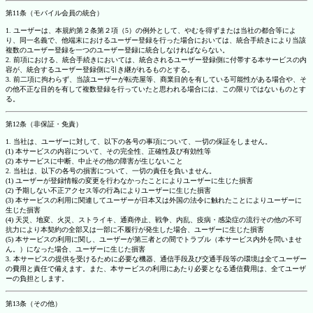
第11条（モバイル会員の統合）
1. ユーザーは、本規約第２条第２項（5）の例外として、やむを得ずまたは当社の都合等によ
り、同一名義で、他端末におけるユーザー登録を行った場合においては、統合手続きにより当該
複数のユーザー登録を一つのユーザー登録に統合しなければならない。
2. 前項における、統合手続きにおいては、統合されるユーザー登録側に付帯する本サービスの内
容が、統合するユーザー登録側に引き継がれるものとする。
3. 前二項に拘わらず、当該ユーザーが転売屋等、商業目的を有している可能性がある場合や、そ
の他不正な目的を有して複数登録を行っていたと思われる場合には、この限りではないものとす
る。
第12条（非保証・免責）
1. 当社は、ユーザーに対して、以下の各号の事項について、一切の保証をしません。
(1) 本サービスの内容について、その完全性、正確性及び有効性等
(2) 本サービスに中断、中止その他の障害が生じないこと
2. 当社は、以下の各号の損害について、一切の責任を負いません。
(1) ユーザーが登録情報の変更を行わなかったことによりユーザーに生じた損害
(2) 予期しない不正アクセス等の行為によりユーザーに生じた損害
(3) 本サービスの利用に関連してユーザーが日本又は外国の法令に触れたことによりユーザーに
生じた損害
(4) 天災、地変、火災、ストライキ、通商停止、戦争、内乱、疫病・感染症の流行その他の不可
抗力により本契約の全部又は一部に不履行が発生した場合、ユーザーに生じた損害
(5) 本サービスの利用に関し、ユーザーが第三者との間でトラブル（本サービス内外を問いませ
ん。）になった場合、ユーザーに生じた損害
3. 本サービスの提供を受けるために必要な機器、通信手段及び交通手段等の環境は全てユーザー
の費用と責任で備えます。また、本サービスの利用にあたり必要となる通信費用は、全てユーザ
ーの負担とします。
第13条（その他）