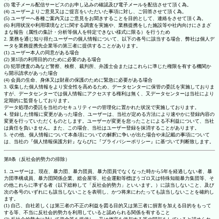
(3) 電子メール配信サービスのお申し込みの確認及び電子メールを配信させて頂く為。
(4) ユーザーよりご意見又はご提言をいただいた事項に対し、ご回答させて頂く為。
(5) ユーザーへ各種ご案内又はご意見をお聞きすることを目的として、連絡をさせて頂く為。
(6) 利用状況や利用環境などに関する調査を実施や、業務提携をした施設等や社内向けにさまざ
まな報告（属性の集計・分析等個人を特定できない様式に限る）を行うため
2. 業務を通じ知り得たユーザーの個人情報について、以下の各号に該当する場合、弊社は個人デ
ータを業務提携先企業等の第三者に提供することがあります。
(1) ユーザー本人の同意がある場合
(2) 第1項の利用目的のために必要のある場合
(3) 犯罪捜査の為など警察、検察、裁判所、弁護士会またはこれらに準じた権限を有する機関か
ら開示請求があった場合
(4) 会員の生命、身体又は財産の保護のために緊急に必要がある場合
3. 収集した個人情報をより安全性を高めるため、データセンターに保管の委託を実施しておりま
すが、データセンターでは個人情報にアクセスする権利は無く、又データセンターは当社により
定期的に監督をしております。
データ処理の委託を当社のセキュリティーの管理化に置かれた状況で実施しております。
4. 登録した情報に変更があった場合、ユーザーは、当社が定める方法により速やかに登録内容の
変更を行っていただくものとします。ユーザーが変更を怠ったことによる不利益について、当社
は責任を負いません。また、この場合、当社はユーザー登録を抹消することがあります。
5. その他、個人情報について本条項についての解釈に争いが出た場合や未記載の事項について
は、当社の『個人情報保護方針』ならびに『プライバシーポリシー』に基づいて判断致します。
第8条（反社会的勢力の排除）
1. ユーザーは、現在、暴力団、暴力団員、暴力団員でなくなった時から5年を経過しない者、暴
力団準構成員、暴力団関係企業、総会屋等、社会運動等標ぼうゴロ又は特殊知能暴力集団等、そ
の他これらに準ずる者（以下総称して「反社会的勢力」といいます。）に該当しないこと、及び
次の各号のいずれにも該当しないことを表明し、かつ将来にわたっても該当しないことを確約し
ます。
(1) 自己、自社若しくは第三者の不正の利益を図る目的又は第三者に損害を加える目的をもって
する等、不当に反社会的勢力を利用していると認められる関係を有すること