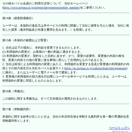
その他モバイル会員のご利用方法等について、当社ホームページ
(
https://www.nojima.co.jp/support/faq/question/mobile_member/
)をご参照ください。
第14条（損害賠償責任）
ユーザーは、本規約の違反又は本サービスの利用に関連して当社に損害を与えた場合、当社に発
生した損害（逸失利益及び弁護士費用を含みます。）を賠償します。
第15条（本規約の範囲および変更）
1. 当社は以下の場合に、本約款を変更できるものとします。
(1) 利用規約の変更が、お客様の一般の利益に適合するとき。
(2) 利用規約の変更が、契約をした目的に反せず、かつ、変更の必要性、変更後の内容の相当
性、変更の内容その他の変更に係る事情に照らして合理的なものであるとき。
2. 当社は前項による利用規約の変更にあたり、利用規約を変更する旨及び変更後の利用規約の内
容とその効力発生日を当社モバイル会員サイト(
https://m.nojima.co.jp/website/front/info/agreement
)
に掲示し、またはユーザーに電子メール等で通知します。
3. 変更後の利用規約の効力発生日以降にユーザーが本サービスを利用したときは、ユーザーは、
利用規約の変更に同意したものとみなします。
第16条（準拠法）
この規約に関する準拠法は、すべて日本国法が適用されるものとします。
第17条（管轄裁判所）
本規約に関する紛争が生じたときは、当社の本店所在地を管轄する裁判所を第一審の専属的合意
管轄裁判所とします。
ページトップへ
マイページへ