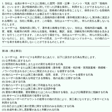
1. 当社は、会員が本サービス上に投稿した質問・回答・記事・コメント・写真（以下「投稿内
容」といいます）及び投稿内容に対して行った評価を保存し、利用することができるものとしま
す。なお、当社が必要と認めた場合には、投稿者の承諾を得ることなく、保存されている投稿内
容の中から投稿内容の削除または修正を行う場合があります。
2. ユーザーが本サービス上に投稿した投稿内容の著作権（著作権法第21条ないし第28条に規定さ
れる権利）は、当社に帰属します。この場合、当社はユーザーに対し、何らの支払も要しないも
のとします。
3. ユーザーは、投稿内容に関して、著作者人格権を行使しない。当社は、投稿内容の編集、改
変、複製、転載等の利用（何れも出版化、映像化、翻訳、放送、演劇化等の利用の場合を含みま
す）を行うことができます。これらを行う場合でも、当社はユーザーに対し、何らの支払も要し
ないものとし、また、当社はユーザーの氏名、ユーザーIDまたはハンドルネーム、その他のユー
ザーを表す名称を表示しないことができるものとします。
第5条（禁止事項）
1. ユーザーは、本サービスを利用するにあたり、以下に該当する行為を禁止します。
(1) 公序良俗に反するもの
(2) 犯罪的行為を助長しまたはその実行を暗示する行為
(3) 他のユーザーまたは第三者の知的財産権（著作権・意匠権・特許権・実用新案権・商標権・
ノウハウが含まれるがこれらに限定されません）を侵害する行為
(4) 他のユーザーまたは第三者の財産、信用、名誉、プライバシーを侵害する行為
(5) ユーザー自身の個人を特定できる情報を、他の会員に公開する行為
(6) 法令に反する行為
(7) 他のユーザーまたは第三者に不利益を与える行為
(8) 他のユーザーまたは第三者に対する誹謗中傷
(9) 選挙の事前運動、選挙運動またはこれらに類似する場合、および公職選挙法に抵触する行為
(10) 本サービスを商業目的で使用する行為
(11) 他のユーザーのアカウントの使用その他の方法により、第三者になりすまして本サービスを
利用する行為
(12) 自己または第三者の営業に関する宣伝のみを目的にする行為
(13) 未成年者に対し悪影響があると判断される行為