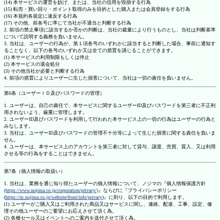
(14) 本サービスの運営を妨げ、または、当社の信用を毀損する行為
(15) 転売・買い回り・ポイント取得のみを目的とした購入または会員登録をする行為
(16) 本規約各規定に違反する行為
(17) その他、前各号に準じて当社が不適当と判断する行為
2. 前項の禁止事項に該当するか否かの判断は、当社の裁量により行うものとし、当社は判断基準
について説明する義務を負いません。
3. 当社は、ユーザーの行為が、第１項各号のいずれかに該当すると判断した場合、事前に通知す
ることなく、以下の各号のいずれか又は全ての措置を講じることができます。
(1) 本サービスの利用制限もしくは停止
(2) 本サービスの退会処分
(3) その他当社が必要と判断する行為
4. 前項の措置によりユーザーに生じた損害について、当社は一切の責任を負いません。
第6条（ユーザーＩＤ及びパスワードの管理）
1. ユーザーは、自己の責任で、本サービスに関するユーザーID及びパスワードを第三者に不正利
用されないよう、厳重に管理します。
2. ユーザーID及びパスワードを利用して行われた本サービス上の一切の行為はユーザーの行為と
みなします。
3. 当社は、ユーザーID及びパスワードの管理不十分等によって生じた損害に関する責任を負いま
せん。
4. ユーザーは、本サービス上のアカウントを第三者に対して貸与、譲渡、売買、質入、又は利用
させる等の行為をすることはできません。
第7条（個人情報の取扱い）
1. 当社は、業務を通じ知り得たユーザーの個人情報について、ノジマの『個人情報保護方針
(https://www.nojima.co.jp/corporation/privacy/)
』ならびに『プライバシーポリシー
(
https://m.nojima.co.jp/website/front/info/privacy
)』に則り、以下の目的で利用します。
(1) ユーザーがご購入又はご利用された商品又はサービスに関し、連絡、配達、工事、設定、修
理その他ユーザーのご要望にお応えさせて頂く為。
(2) 各種セール又はイベントへのご案内を送付させて頂く為。