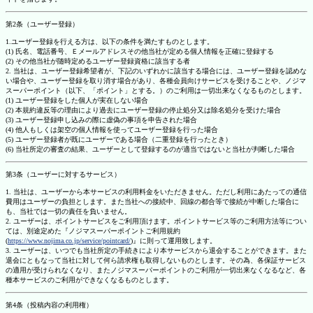
第2条（ユーザー登録）
1.ユーザー登録を行える方は、以下の条件を満たすものとします。
(1) 氏名、電話番号、Ｅメールアドレスその他当社が定める個人情報を正確に登録する
(2) その他当社が随時定めるユーザー登録資格に該当する者
2. 当社は、ユーザー登録希望者が、下記のいずれかに該当する場合には、ユーザー登録を認めな
い場合や、ユーザー登録を取り消す場合があり、各種会員向けサービスを受けることや、ノジマ
スーパーポイント（以下、「ポイント」とする。）のご利用は一切出来なくなるものとします。
(1) ユーザー登録をした個人が実在しない場合
(2) 本規約違反等の理由により過去にユーザー登録の停止処分又は除名処分を受けた場合
(3) ユーザー登録申し込みの際に虚偽の事項を申告された場合
(4) 他人もしくは架空の個人情報を使ってユーザー登録を行った場合
(5) ユーザー登録者が既にユーザーである場合（二重登録を行ったとき）
(6) 当社所定の審査の結果、ユーザーとして登録するのが適当ではないと当社が判断した場合
第3条（ユーザーに対するサービス）
1. 当社は、ユーザーから本サービスの利用料金をいただきません。ただし利用にあたっての通信
費用はユーザーの負担とします。また当社への接続中、回線の都合等で接続が中断した場合に
も、当社では一切の責任を負いません。
2. ユーザーは、ポイントサービスをご利用頂けます。ポイントサービス等のご利用方法等につい
ては、別途定めた『ノジマスーパーポイントご利用規約
(
https://www.nojima.co.jp/service/pointcard/
)』に則って運用致します。
3. ユーザーは、いつでも当社所定の手続きにより本サービスから退会することができます。また
退会にともなって当社に対して何ら請求権も取得しないものとします。その為、各保証サービス
の適用が受けられなくなり、またノジマスーパーポイントのご利用が一切出来なくなるなど、各
種本サービスのご利用ができなくなるものとします。
第4条（投稿内容の利用権）