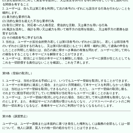
(2) 反社会的勢力に対して資金等を提供し、又は便宜を供与する等の関与をしていると認められ
る関係を有すること
2. ユーザーは、自ら又は第三者を利用して次の各号のいずれにも該当する行為を行わないことを
確約します。
(1) 暴力的な要求行為
(2) 法的な責任を超えた不当な要求行為
(3) 取引に関する、対応者への人格否定、脅迫的な言動、又は暴力を用いる行為
(4) 風説を流布し、偽計を用い又は威力を用いて相手方の信用を毀損し、又は相手方の業務を妨
害する行為
(5) その他前各号に準ずる行為
3. 当社は、ユーザーが反社会的勢力若しくは第1項各号のいずれかに該当し、若しくは前項各号
のいずれかに該当する行為をし、又は第1項の規定にもとづく表明・確約に関して虚偽の申告を
したことが判明した場合には、自己の責に帰すべき事由の有無を問わず、ユーザーに対して何ら
の催告をすることなく本サービスを解除することができます。
4. ユーザーは、前項により当社が本サービスを解除した場合、ユーザーに損害が生じたとしても
これを一切賠償する責任はないことを確認し、これを了承します。
第9条（登録の取消し）
1. ユーザーは、当社が定める手続により、いつでもユーザー登録を取消しすることができます。
2. ユーザーが本規約に違反した場合、または12ヶ月間連続して本サービスを利用しなかった場合
には、当社はユーザー登録を取消しできるものとします。ただし、ユーザー登録の取消し後も、
それまでに配信手続が完了していた情報等が当社等からユーザーに届くことがあります。
3. ユーザーは、ユーザー登録の取消しがなされた場合、当社に対して何ら請求権も取得しないも
のとします。また、各保証サービスの適用が受けられなくなり、ノジマスーパーポイントのご利
用が一切出来なくなるなど、各種本サービスのご利用ができなくなるものとします。
第10条（譲渡禁止）
ユーザーは、ユーザー資格または本規約に基づき発生した権利もしくは義務の全部もしくは一部
について、他人に譲渡、質入その他一切の処分を行うことはできません。