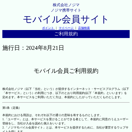
株式会社ノジマ
ノジマ携帯サイト
モバイル会員サイト
ポイント
｜
マイページ
｜
店舗検索
ご利用規約
施行日：2024年8月21日
モバイル会員ご利用規約
株式会社ノジマ（以下「当社」という）が提供するインターネット・サービスプログラム（以下
「本サービス」という）の利用につき、以下のとおり利用規約(以下「本規約」といいます）を
定めます。本サービスをご利用いただく方は、本規約にしたがっていただくものとします。
第1条（定義）
本規約における用語は、それぞれ以下の通りの意味を有するものとします。
1.「ユーザー」とは、本サービスを受けることができる者として、本規約に同意のうえユーザー
登録をし、当社が入会を認めた個人をいいます。
2.「ノジマモバイル会員サイト」とは、本サービスを提供するために、当社が運営するウェブサ
イトを指します。