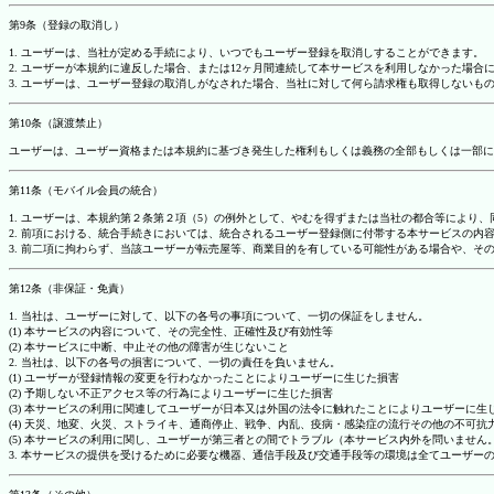
第9条（登録の取消し）
1. ユーザーは、当社が定める手続により、いつでもユーザー登録を取消しすることができます。
2. ユーザーが本規約に違反した場合、または12ヶ月間連続して本サービスを利用しなかった場
3. ユーザーは、ユーザー登録の取消しがなされた場合、当社に対して何ら請求権も取得しない
第10条（譲渡禁止）
ユーザーは、ユーザー資格または本規約に基づき発生した権利もしくは義務の全部もしくは一部に
第11条（モバイル会員の統合）
1. ユーザーは、本規約第２条第２項（5）の例外として、やむを得ずまたは当社の都合等によ
2. 前項における、統合手続きにおいては、統合されるユーザー登録側に付帯する本サービスの内
3. 前二項に拘わらず、当該ユーザーが転売屋等、商業目的を有している可能性がある場合や、
第12条（非保証・免責）
1. 当社は、ユーザーに対して、以下の各号の事項について、一切の保証をしません。
(1) 本サービスの内容について、その完全性、正確性及び有効性等
(2) 本サービスに中断、中止その他の障害が生じないこと
2. 当社は、以下の各号の損害について、一切の責任を負いません。
(1) ユーザーが登録情報の変更を行わなかったことによりユーザーに生じた損害
(2) 予期しない不正アクセス等の行為によりユーザーに生じた損害
(3) 本サービスの利用に関連してユーザーが日本又は外国の法令に触れたことによりユーザーに生
(4) 天災、地変、火災、ストライキ、通商停止、戦争、内乱、疫病・感染症の流行その他の不可
(5) 本サービスの利用に関し、ユーザーが第三者との間でトラブル（本サービス内外を問いませ
3. 本サービスの提供を受けるために必要な機器、通信手段及び交通手段等の環境は全てユーザ