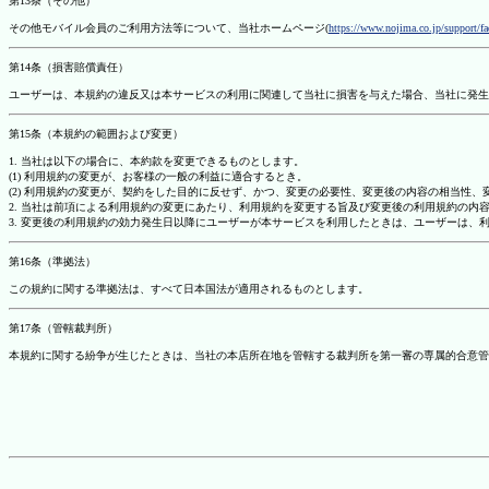
第13条（その他）
その他モバイル会員のご利用方法等について、当社ホームページ(
https://www.nojima.co.jp/support/f
第14条（損害賠償責任）
ユーザーは、本規約の違反又は本サービスの利用に関連して当社に損害を与えた場合、当社に発生
第15条（本規約の範囲および変更）
1. 当社は以下の場合に、本約款を変更できるものとします。
(1) 利用規約の変更が、お客様の一般の利益に適合するとき。
(2) 利用規約の変更が、契約をした目的に反せず、かつ、変更の必要性、変更後の内容の相当性
2. 当社は前項による利用規約の変更にあたり、利用規約を変更する旨及び変更後の利用規約の内
3. 変更後の利用規約の効力発生日以降にユーザーが本サービスを利用したときは、ユーザーは、
第16条（準拠法）
この規約に関する準拠法は、すべて日本国法が適用されるものとします。
第17条（管轄裁判所）
本規約に関する紛争が生じたときは、当社の本店所在地を管轄する裁判所を第一審の専属的合意管