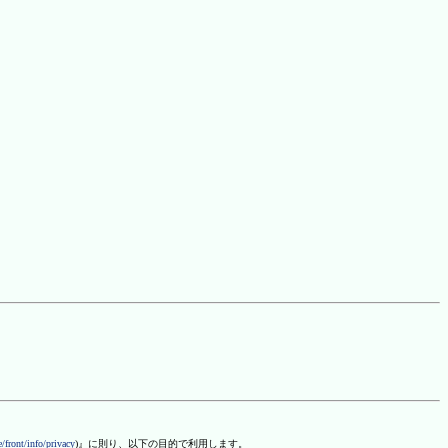
/front/info/privacy
)』に則り、以下の目的で利用します。