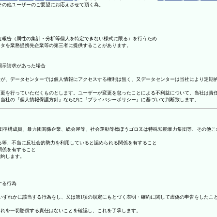
理その他ユーザーのご要望にお応えさせて頂く為。
まな報告（属性の集計・分析等個人を特定できない様式に限る）を行うため
ータを業務提携先企業等の第三者に提供することがあります。
開示請求があった場合
ますが、データセンターでは個人情報にアクセスする権利は無く、又データセンターは当社により定期
の変更を行っていただくものとします。ユーザーが変更を怠ったことによる不利益について、当社は責
は、当社の『個人情報保護方針』ならびに『プライバシーポリシー』に基づいて判断致します。
暴力団準構成員、暴力団関係企業、総会屋等、社会運動等標ぼうゴロ又は特殊知能暴力集団等、その他
する等、不当に反社会的勢力を利用していると認められる関係を有すること
関係を有すること
確約します。
する行為
号のいずれかに該当する行為をし、又は第1項の規定にもとづく表明・確約に関して虚偽の申告をした
これを一切賠償する責任はないことを確認し、これを了承します。