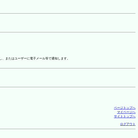
示し、またはユーザーに電子メール等で通知します。
ページトップへ
マイページへ
サイトトップへ
ログアウト