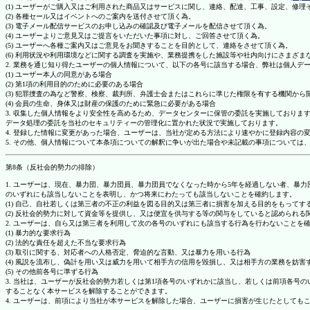
(1) ユーザーがご購入又はご利用された商品又はサービスに関し、連絡、配達、工事、設定、修
(2) 各種セール又はイベントへのご案内を送付させて頂く為。
(3) 電子メール配信サービスのお申し込みの確認及び電子メールを配信させて頂く為。
(4) ユーザーよりご意見又はご提言をいただいた事項に対し、ご回答させて頂く為。
(5) ユーザーへ各種ご案内又はご意見をお聞きすることを目的として、連絡をさせて頂く為。
(6) 利用状況や利用環境などに関する調査を実施や、業務提携をした施設等や社内向けにさまざ
2. 業務を通じ知り得たユーザーの個人情報について、以下の各号に該当する場合、弊社は個人デ
(1) ユーザー本人の同意がある場合
(2) 第1項の利用目的のために必要のある場合
(3) 犯罪捜査の為など警察、検察、裁判所、弁護士会またはこれらに準じた権限を有する機関から
(4) 会員の生命、身体又は財産の保護のために緊急に必要がある場合
3. 収集した個人情報をより安全性を高めるため、データセンターに保管の委託を実施しており
データ処理の委託を当社のセキュリティーの管理化に置かれた状況で実施しております。
4. 登録した情報に変更があった場合、ユーザーは、当社が定める方法により速やかに登録内容
5. その他、個人情報について本条項についての解釈に争いが出た場合や未記載の事項について
第8条（反社会的勢力の排除）
1. ユーザーは、現在、暴力団、暴力団員、暴力団員でなくなった時から5年を経過しない者、
のいずれにも該当しないことを表明し、かつ将来にわたっても該当しないことを確約します。
(1) 自己、自社若しくは第三者の不正の利益を図る目的又は第三者に損害を加える目的をもって
(2) 反社会的勢力に対して資金等を提供し、又は便宜を供与する等の関与をしていると認められる
2. ユーザーは、自ら又は第三者を利用して次の各号のいずれにも該当する行為を行わないことを
(1) 暴力的な要求行為
(2) 法的な責任を超えた不当な要求行為
(3) 取引に関する、対応者への人格否定、脅迫的な言動、又は暴力を用いる行為
(4) 風説を流布し、偽計を用い又は威力を用いて相手方の信用を毀損し、又は相手方の業務を妨害
(5) その他前各号に準ずる行為
3. 当社は、ユーザーが反社会的勢力若しくは第1項各号のいずれかに該当し、若しくは前項各
することなく本サービスを解除することができます。
4. ユーザーは、前項により当社が本サービスを解除した場合、ユーザーに損害が生じたとしても