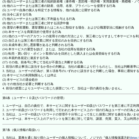
(3) 他のユーザーまたは第三者の知的財産権（著作権・意匠権・特許権・実用新案権・商標権・
(4) 他のユーザーまたは第三者の財産、信用、名誉、プライバシーを侵害する行為
(5) ユーザー自身の個人を特定できる情報を、他の会員に公開する行為
(6) 法令に反する行為
(7) 他のユーザーまたは第三者に不利益を与える行為
(8) 他のユーザーまたは第三者に対する誹謗中傷
(9) 選挙の事前運動、選挙運動またはこれらに類似する場合、および公職選挙法に抵触する行為
(10) 本サービスを商業目的で使用する行為
(11) 他のユーザーのアカウントの使用その他の方法により、第三者になりすまして本サービスを
(12) 自己または第三者の営業に関する宣伝のみを目的にする行為
(13) 未成年者に対し悪影響があると判断される行為
(14) 本サービスの運営を妨げ、または、当社の信用を毀損する行為
(15) 転売・買い回り・ポイント取得のみを目的とした購入または会員登録をする行為
(16) 本規約各規定に違反する行為
(17) その他、前各号に準じて当社が不適当と判断する行為
2. 前項の禁止事項に該当するか否かの判断は、当社の裁量により行うものとし、当社は判断基準
3. 当社は、ユーザーの行為が、第１項各号のいずれかに該当すると判断した場合、事前に通知す
(1) 本サービスの利用制限もしくは停止
(2) 本サービスの退会処分
(3) その他当社が必要と判断する行為
4. 前項の措置によりユーザーに生じた損害について、当社は一切の責任を負いません。
第6条（ユーザーＩＤ及びパスワードの管理）
1. ユーザーは、自己の責任で、本サービスに関するユーザーID及びパスワードを第三者に不正利
2. ユーザーID及びパスワードを利用して行われた本サービス上の一切の行為はユーザーの行為と
3. 当社は、ユーザーID及びパスワードの管理不十分等によって生じた損害に関する責任を負いま
4. ユーザーは、本サービス上のアカウントを第三者に対して貸与、譲渡、売買、質入、又は利用
第7条（個人情報の取扱い）
1. 当社は、業務を通じ知り得たユーザーの個人情報について、ノジマの『個人情報保護方針
(https: