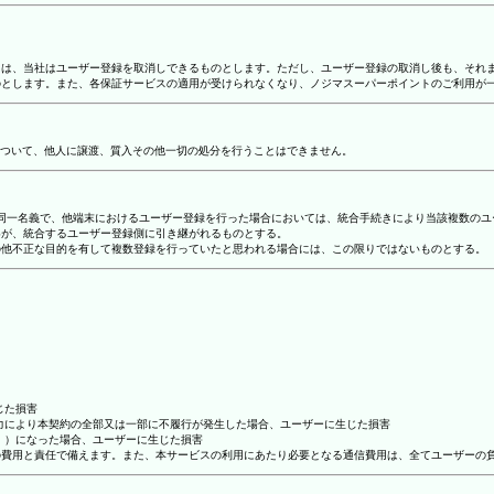
合には、当社はユーザー登録を取消しできるものとします。ただし、ユーザー登録の取消し後も、そ
ものとします。また、各保証サービスの適用が受けられなくなり、ノジマスーパーポイントのご利用が
ついて、他人に譲渡、質入その他一切の処分を行うことはできません。
り、同一名義で、他端末におけるユーザー登録を行った場合においては、統合手続きにより当該複数の
容が、統合するユーザー登録側に引き継がれるものとする。
その他不正な目的を有して複数登録を行っていたと思われる場合には、この限りではないものとする。
じた損害
抗力により本契約の全部又は一部に不履行が発生した場合、ユーザーに生じた損害
ん。）になった場合、ユーザーに生じた損害
ーの費用と責任で備えます。また、本サービスの利用にあたり必要となる通信費用は、全てユーザーの