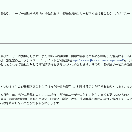
ない場合や、ユーザー登録を取り消す場合があり、各種会員向けサービスを受けることや、ノジマスー
信費用はユーザーの負担とします。また当社への接続中、回線の都合等で接続が中断した場合にも、当
ては、別途定めた『ノジマスーパーポイントご利用規約(
https://www.nojima.co.jp/service/pointcard/
)』
た退会にともなって当社に対して何ら請求権も取得しないものとします。その為、各保証サービスの適
容」といいます）及び投稿内容に対して行った評価を保存し、利用することができるものとします。な
定される権利）は、当社に帰属します。この場合、当社はユーザーに対し、何らの支払も要しないものと
変、複製、転載等の利用（何れも出版化、映像化、翻訳、放送、演劇化等の利用の場合を含みます）を
す名称を表示しないことができるものとします。