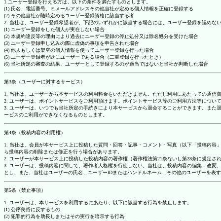
1.ユーザー登録を行える方は、以下の条件を満たすものとします。
(1) 氏名、電話番号、Ｅメールアドレスその他当社が定める個人情報を正確に登録する
(2) その他当社が随時定めるユーザー登録資格に該当する者
2. 当社は、ユーザー登録希望者が、下記のいずれかに該当する場合には、ユーザー登録を認め
(1) ユーザー登録をした個人が実在しない場合
(2) 本規約違反等の理由により過去にユーザー登録の停止処分又は除名処分を受けた場合
(3) ユーザー登録申し込みの際に虚偽の事項を申告された場合
(4) 他人もしくは架空の個人情報を使ってユーザー登録を行った場合
(5) ユーザー登録者が既にユーザーである場合（二重登録を行ったとき）
(6) 当社所定の審査の結果、ユーザーとして登録するのが適当ではないと当社が判断した場合
第3条（ユーザーに対するサービス）
1. 当社は、ユーザーから本サービスの利用料金をいただきません。ただし利用にあたっての通
2. ユーザーは、ポイントサービスをご利用頂けます。ポイントサービス等のご利用方法等につい
3. ユーザーは、いつでも当社所定の手続きにより本サービスから退会することができます。ま
ービスのご利用ができなくなるものとします。
第4条（投稿内容の利用権）
1. 当社は、会員が本サービス上に投稿した質問・回答・記事・コメント・写真（以下「投稿内
ら投稿内容の削除または修正を行う場合があります。
2. ユーザーが本サービス上に投稿した投稿内容の著作権（著作権法第21条ないし第28条に規
3. ユーザーは、投稿内容に関して、著作者人格権を行使しない。当社は、投稿内容の編集、改
とし、また、当社はユーザーの氏名、ユーザーIDまたはハンドルネーム、その他のユーザーを表
第5条（禁止事項）
1. ユーザーは、本サービスを利用するにあたり、以下に該当する行為を禁止します。
(1) 公序良俗に反するもの
(2) 犯罪的行為を助長しまたはその実行を暗示する行為