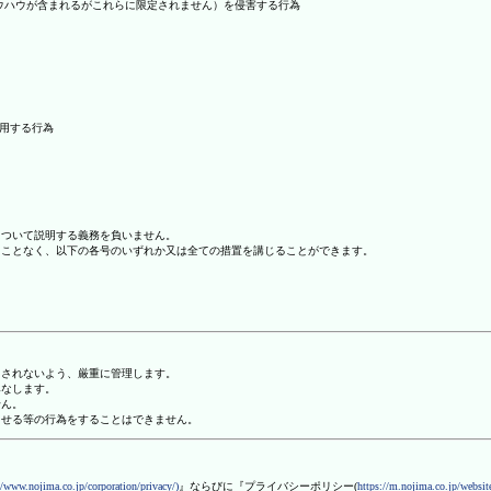
ノウハウが含まれるがこれらに限定されません）を侵害する行為
利用する行為
について説明する義務を負いません。
ることなく、以下の各号のいずれか又は全ての措置を講じることができます。
用されないよう、厳重に管理します。
みなします。
せん。
させる等の行為をすることはできません。
//www.nojima.co.jp/corporation/privacy/)
』ならびに『プライバシーポリシー(
https://m.nojima.co.jp/website