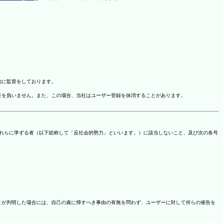
的に監督をしております。
任を負いません。また、この場合、当社はユーザー登録を抹消することがあります。
これらに準ずる者（以下総称して「反社会的勢力」といいます。）に該当しないこと、及び次の各号
ことが判明した場合には、自己の責に帰すべき事由の有無を問わず、ユーザーに対して何らの催告を