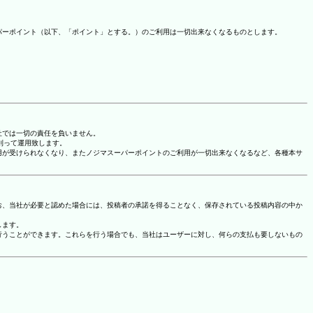
パーポイント（以下、「ポイント」とする。）のご利用は一切出来なくなるものとします。
社では一切の責任を負いません。
に則って運用致します。
用が受けられなくなり、またノジマスーパーポイントのご利用が一切出来なくなるなど、各種本サ
お、当社が必要と認めた場合には、投稿者の承諾を得ることなく、保存されている投稿内容の中か
します。
行うことができます。これらを行う場合でも、当社はユーザーに対し、何らの支払も要しないもの