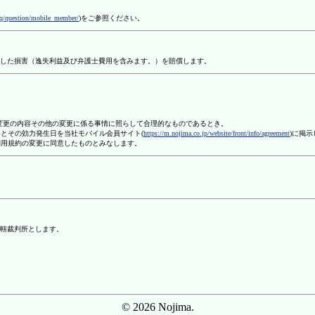
aq/question/mobile_member/
)をご参照ください。
した損害（逸失利益及び弁護士費用を含みます。）を賠償します。
、変更の内容その他の変更に係る事情に照らして合理的なものであるとき。
容とその効力発生日を当社モバイル会員サイト(
https://m.nojima.co.jp/website/front/info/agreement
)に掲
利用規約の変更に同意したものとみなします。
轄裁判所とします。
© 2026 Nojima.