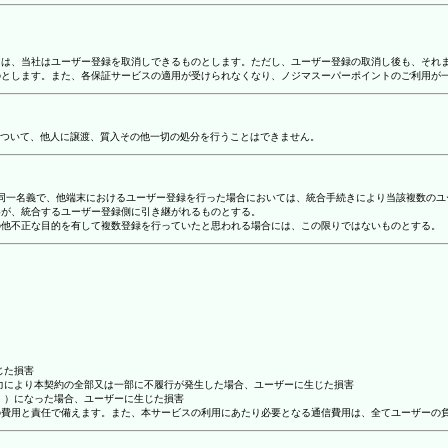
合には、当社はユーザー登録を取消しできるものとします。ただし、ユーザー登録の取消し後も、そ
ものとします。また、各保証サービスの適用が受けられなくなり、ノジマスーパーポイントのご利用が
ついて、他人に譲渡、質入その他一切の処分を行うことはできません。
り、同一名義で、他端末におけるユーザー登録を行った場合においては、統合手続きにより当該複数の
容が、統合するユーザー登録側に引き継がれるものとする。
その他不正な目的を有して複数登録を行っていたと思われる場合には、この限りではないものとする。
じた損害
抗力により本契約の全部又は一部に不履行が発生した場合、ユーザーに生じた損害
ん。）になった場合、ユーザーに生じた損害
ーの費用と責任で備えます。また、本サービスの利用にあたり必要となる通信費用は、全てユーザーの