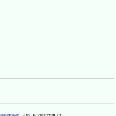
/front/info/privacy
)』に則り、以下の目的で利用します。