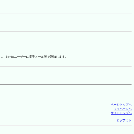
示し、またはユーザーに電子メール等で通知します。
ページトップへ
マイページへ
サイトトップへ
ログアウト