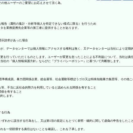
理その他ユーザーのご要望にお応えさせて頂く為。
まな報告（属性の集計・分析等個人を特定できない様式に限る）を行うため
ータを業務提携先企業等の第三者に提供することがあります。
開示請求があった場合
ますが、データセンターでは個人情報にアクセスする権利は無く、又データセンターは当社により定期
の変更を行っていただくものとします。ユーザーが変更を怠ったことによる不利益について、当社は責
は、当社の『個人情報保護方針』ならびに『プライバシーポリシー』に基づいて判断致します。
暴力団準構成員、暴力団関係企業、総会屋等、社会運動等標ぼうゴロ又は特殊知能暴力集団等、その他
する等、不当に反社会的勢力を利用していると認められる関係を有すること
関係を有すること
確約します。
する行為
号のいずれかに該当する行為をし、又は第1項の規定にもとづく表明・確約に関して虚偽の申告をした
これを一切賠償する責任はないことを確認し、これを了承します。