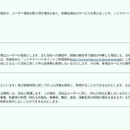
ない場合や、ユーザー登録を取り消す場合があり、各種会員向けサービスを受けることや、ノジマスー
信費用はユーザーの負担とします。また当社への接続中、回線の都合等で接続が中断した場合にも、当
ては、別途定めた『ノジマスーパーポイントご利用規約(
https://www.nojima.co.jp/service/pointcard/
)』
た退会にともなって当社に対して何ら請求権も取得しないものとします。その為、各保証サービスの適
容」といいます）及び投稿内容に対して行った評価を保存し、利用することができるものとします。な
定される権利）は、当社に帰属します。この場合、当社はユーザーに対し、何らの支払も要しないものと
変、複製、転載等の利用（何れも出版化、映像化、翻訳、放送、演劇化等の利用の場合を含みます）を
す名称を表示しないことができるものとします。