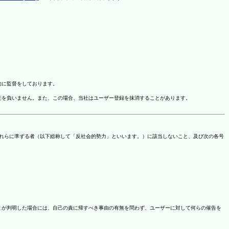
的に監督をしております。
任を負いません。また、この場合、当社はユーザー登録を抹消することがあります。
これらに準ずる者（以下総称して「反社会的勢力」といいます。）に該当しないこと、及び次の各号
ことが判明した場合には、自己の責に帰すべき事由の有無を問わず、ユーザーに対して何らの催告を