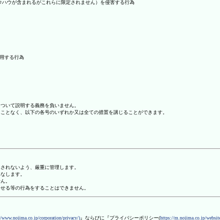
ノウハウが含まれるがこれらに限定されません）を侵害する行為
利用する行為
について説明する義務を負いません。
ることなく、以下の各号のいずれか又は全ての措置を講じることができます。
用されないよう、厳重に管理します。
みなします。
せん。
させる等の行為をすることはできません。
//www.nojima.co.jp/corporation/privacy/)
』ならびに『プライバシーポリシー(
https://m.nojima.co.jp/website