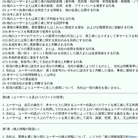
(3) 他のユーザーまたは第三者の知的財産権（著作権・意匠権・特許権・実用新案権・商標権・
(4) 他のユーザーまたは第三者の財産、信用、名誉、プライバシーを侵害する行為
(5) ユーザー自身の個人を特定できる情報を、他の会員に公開する行為
(6) 法令に反する行為
(7) 他のユーザーまたは第三者に不利益を与える行為
(8) 他のユーザーまたは第三者に対する誹謗中傷
(9) 選挙の事前運動、選挙運動またはこれらに類似する場合、および公職選挙法に抵触する行為
(10) 本サービスを商業目的で使用する行為
(11) 他のユーザーのアカウントの使用その他の方法により、第三者になりすまして本サービスを
(12) 自己または第三者の営業に関する宣伝のみを目的にする行為
(13) 未成年者に対し悪影響があると判断される行為
(14) 本サービスの運営を妨げ、または、当社の信用を毀損する行為
(15) 転売・買い回り・ポイント取得のみを目的とした購入または会員登録をする行為
(16) 本規約各規定に違反する行為
(17) その他、前各号に準じて当社が不適当と判断する行為
2. 前項の禁止事項に該当するか否かの判断は、当社の裁量により行うものとし、当社は判断基準
3. 当社は、ユーザーの行為が、第１項各号のいずれかに該当すると判断した場合、事前に通知す
(1) 本サービスの利用制限もしくは停止
(2) 本サービスの退会処分
(3) その他当社が必要と判断する行為
4. 前項の措置によりユーザーに生じた損害について、当社は一切の責任を負いません。
第6条（ユーザーＩＤ及びパスワードの管理）
1. ユーザーは、自己の責任で、本サービスに関するユーザーID及びパスワードを第三者に不正利
2. ユーザーID及びパスワードを利用して行われた本サービス上の一切の行為はユーザーの行為と
3. 当社は、ユーザーID及びパスワードの管理不十分等によって生じた損害に関する責任を負いま
4. ユーザーは、本サービス上のアカウントを第三者に対して貸与、譲渡、売買、質入、又は利用
第7条（個人情報の取扱い）
1. 当社は、業務を通じ知り得たユーザーの個人情報について、ノジマの『個人情報保護方針
(https: