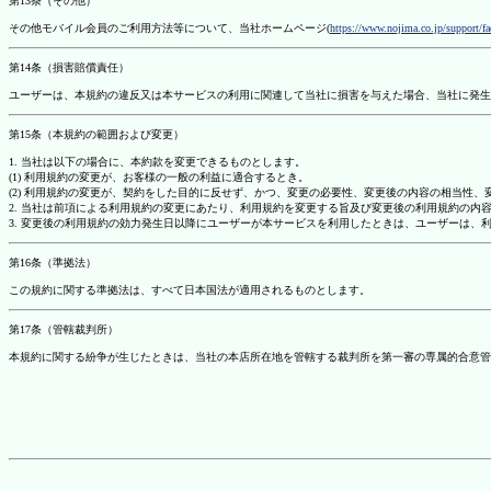
第13条（その他）
その他モバイル会員のご利用方法等について、当社ホームページ(
https://www.nojima.co.jp/support/f
第14条（損害賠償責任）
ユーザーは、本規約の違反又は本サービスの利用に関連して当社に損害を与えた場合、当社に発生
第15条（本規約の範囲および変更）
1. 当社は以下の場合に、本約款を変更できるものとします。
(1) 利用規約の変更が、お客様の一般の利益に適合するとき。
(2) 利用規約の変更が、契約をした目的に反せず、かつ、変更の必要性、変更後の内容の相当性
2. 当社は前項による利用規約の変更にあたり、利用規約を変更する旨及び変更後の利用規約の内
3. 変更後の利用規約の効力発生日以降にユーザーが本サービスを利用したときは、ユーザーは、
第16条（準拠法）
この規約に関する準拠法は、すべて日本国法が適用されるものとします。
第17条（管轄裁判所）
本規約に関する紛争が生じたときは、当社の本店所在地を管轄する裁判所を第一審の専属的合意管