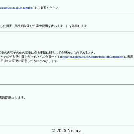
aq/question/mobile_member/
)をご参照ください。
した損害（逸失利益及び弁護士費用を含みます。）を賠償します。
、変更の内容その他の変更に係る事情に照らして合理的なものであるとき。
容とその効力発生日を当社モバイル会員サイト(
https://m.nojima.co.jp/website/front/info/agreement
)に掲
利用規約の変更に同意したものとみなします。
轄裁判所とします。
© 2026 Nojima.