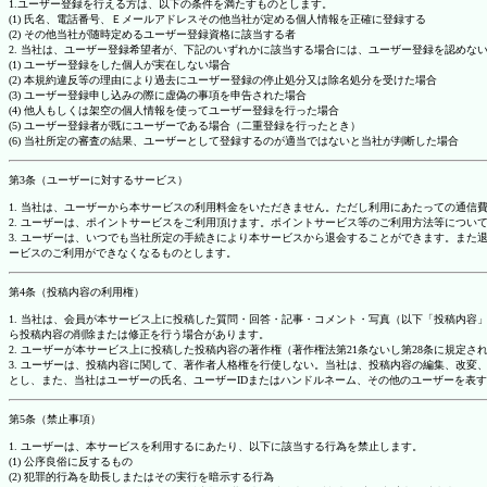
1.ユーザー登録を行える方は、以下の条件を満たすものとします。
(1) 氏名、電話番号、Ｅメールアドレスその他当社が定める個人情報を正確に登録する
(2) その他当社が随時定めるユーザー登録資格に該当する者
2. 当社は、ユーザー登録希望者が、下記のいずれかに該当する場合には、ユーザー登録を認め
(1) ユーザー登録をした個人が実在しない場合
(2) 本規約違反等の理由により過去にユーザー登録の停止処分又は除名処分を受けた場合
(3) ユーザー登録申し込みの際に虚偽の事項を申告された場合
(4) 他人もしくは架空の個人情報を使ってユーザー登録を行った場合
(5) ユーザー登録者が既にユーザーである場合（二重登録を行ったとき）
(6) 当社所定の審査の結果、ユーザーとして登録するのが適当ではないと当社が判断した場合
第3条（ユーザーに対するサービス）
1. 当社は、ユーザーから本サービスの利用料金をいただきません。ただし利用にあたっての通
2. ユーザーは、ポイントサービスをご利用頂けます。ポイントサービス等のご利用方法等につい
3. ユーザーは、いつでも当社所定の手続きにより本サービスから退会することができます。ま
ービスのご利用ができなくなるものとします。
第4条（投稿内容の利用権）
1. 当社は、会員が本サービス上に投稿した質問・回答・記事・コメント・写真（以下「投稿内
ら投稿内容の削除または修正を行う場合があります。
2. ユーザーが本サービス上に投稿した投稿内容の著作権（著作権法第21条ないし第28条に規
3. ユーザーは、投稿内容に関して、著作者人格権を行使しない。当社は、投稿内容の編集、改
とし、また、当社はユーザーの氏名、ユーザーIDまたはハンドルネーム、その他のユーザーを表
第5条（禁止事項）
1. ユーザーは、本サービスを利用するにあたり、以下に該当する行為を禁止します。
(1) 公序良俗に反するもの
(2) 犯罪的行為を助長しまたはその実行を暗示する行為