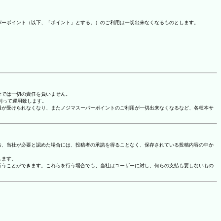
パーポイント（以下、「ポイント」とする。）のご利用は一切出来なくなるものとします。
社では一切の責任を負いません。
に則って運用致します。
用が受けられなくなり、またノジマスーパーポイントのご利用が一切出来なくなるなど、各種本サ
お、当社が必要と認めた場合には、投稿者の承諾を得ることなく、保存されている投稿内容の中か
します。
行うことができます。これらを行う場合でも、当社はユーザーに対し、何らの支払も要しないもの