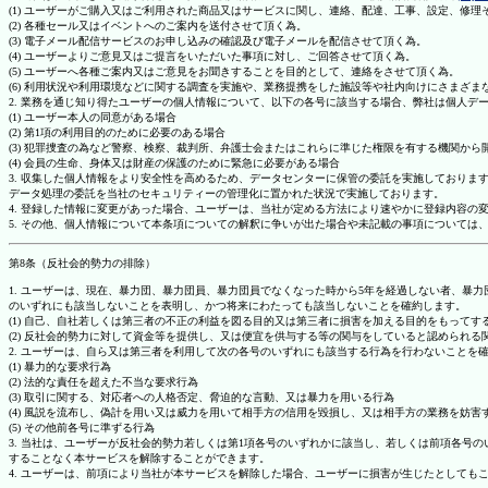
(1) ユーザーがご購入又はご利用された商品又はサービスに関し、連絡、配達、工事、設定、修
(2) 各種セール又はイベントへのご案内を送付させて頂く為。
(3) 電子メール配信サービスのお申し込みの確認及び電子メールを配信させて頂く為。
(4) ユーザーよりご意見又はご提言をいただいた事項に対し、ご回答させて頂く為。
(5) ユーザーへ各種ご案内又はご意見をお聞きすることを目的として、連絡をさせて頂く為。
(6) 利用状況や利用環境などに関する調査を実施や、業務提携をした施設等や社内向けにさまざ
2. 業務を通じ知り得たユーザーの個人情報について、以下の各号に該当する場合、弊社は個人デ
(1) ユーザー本人の同意がある場合
(2) 第1項の利用目的のために必要のある場合
(3) 犯罪捜査の為など警察、検察、裁判所、弁護士会またはこれらに準じた権限を有する機関から
(4) 会員の生命、身体又は財産の保護のために緊急に必要がある場合
3. 収集した個人情報をより安全性を高めるため、データセンターに保管の委託を実施しており
データ処理の委託を当社のセキュリティーの管理化に置かれた状況で実施しております。
4. 登録した情報に変更があった場合、ユーザーは、当社が定める方法により速やかに登録内容
5. その他、個人情報について本条項についての解釈に争いが出た場合や未記載の事項について
第8条（反社会的勢力の排除）
1. ユーザーは、現在、暴力団、暴力団員、暴力団員でなくなった時から5年を経過しない者、
のいずれにも該当しないことを表明し、かつ将来にわたっても該当しないことを確約します。
(1) 自己、自社若しくは第三者の不正の利益を図る目的又は第三者に損害を加える目的をもって
(2) 反社会的勢力に対して資金等を提供し、又は便宜を供与する等の関与をしていると認められる
2. ユーザーは、自ら又は第三者を利用して次の各号のいずれにも該当する行為を行わないことを
(1) 暴力的な要求行為
(2) 法的な責任を超えた不当な要求行為
(3) 取引に関する、対応者への人格否定、脅迫的な言動、又は暴力を用いる行為
(4) 風説を流布し、偽計を用い又は威力を用いて相手方の信用を毀損し、又は相手方の業務を妨害
(5) その他前各号に準ずる行為
3. 当社は、ユーザーが反社会的勢力若しくは第1項各号のいずれかに該当し、若しくは前項各
することなく本サービスを解除することができます。
4. ユーザーは、前項により当社が本サービスを解除した場合、ユーザーに損害が生じたとしても