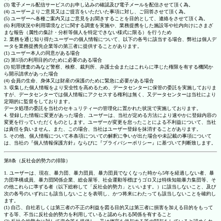
(3) 電子メール配信サービスのお申し込みの確認及び電子メールを配信させて頂く為。
(4) ユーザーよりご意見又はご提言をいただいた事項に対し、ご回答させて頂く為。
(5) ユーザーへ各種ご案内又はご意見をお聞きすることを目的として、連絡をさせて頂く為。
(6) 利用状況や利用環境などに関する調査を実施や、業務提携をした施設等や社内向けにさまざ
まな報告（属性の集計・分析等個人を特定できない様式に限る）を行うため
2. 業務を通じ知り得たユーザーの個人情報について、以下の各号に該当する場合、弊社は個人デ
ータを業務提携先企業等の第三者に提供することがあります。
(1) ユーザー本人の同意がある場合
(2) 第1項の利用目的のために必要のある場合
(3) 犯罪捜査の為など警察、検察、裁判所、弁護士会またはこれらに準じた権限を有する機関か
ら開示請求があった場合
(4) 会員の生命、身体又は財産の保護のために緊急に必要がある場合
3. 収集した個人情報をより安全性を高めるため、データセンターに保管の委託を実施しておりま
すが、データセンターでは個人情報にアクセスする権利は無く、又データセンターは当社により
定期的に監督をしております。
データ処理の委託を当社のセキュリティーの管理化に置かれた状況で実施しております。
4. 登録した情報に変更があった場合、ユーザーは、当社が定める方法により速やかに登録内容の
変更を行っていただくものとします。ユーザーが変更を怠ったことによる不利益について、当社
は責任を負いません。また、この場合、当社はユーザー登録を抹消することがあります。
5. その他、個人情報について本条項についての解釈に争いが出た場合や未記載の事項について
は、当社の『個人情報保護方針』ならびに『プライバシーポリシー』に基づいて判断致します。
第8条（反社会的勢力の排除）
1. ユーザーは、現在、暴力団、暴力団員、暴力団員でなくなった時から5年を経過しない者、暴
力団準構成員、暴力団関係企業、総会屋等、社会運動等標ぼうゴロ又は特殊知能暴力集団等、そ
の他これらに準ずる者（以下総称して「反社会的勢力」といいます。）に該当しないこと、及び
次の各号のいずれにも該当しないことを表明し、かつ将来にわたっても該当しないことを確約し
ます。
(1) 自己、自社若しくは第三者の不正の利益を図る目的又は第三者に損害を加える目的をもって
する等、不当に反社会的勢力を利用していると認められる関係を有すること