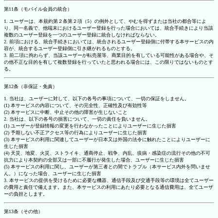
第11条（モバイル会員の統合）
1. ユーザーは、本規約第２条第２項（5）の例外として、やむを得ずまたは当社の都合等によ
り、同一名義で、他端末におけるユーザー登録を行った場合においては、統合手続きにより当該
複数のユーザー登録を一つのユーザー登録に統合しなければならない。
2. 前項における、統合手続きにおいては、統合されるユーザー登録側に付帯する本サービスの内
容が、統合するユーザー登録側に引き継がれるものとする。
3. 前二項に拘わらず、当該ユーザーが転売屋等、商業目的を有している可能性がある場合や、そ
の他不正な目的を有して複数登録を行っていたと思われる場合には、この限りではないものとす
る。
第12条（非保証・免責）
1. 当社は、ユーザーに対して、以下の各号の事項について、一切の保証をしません。
(1) 本サービスの内容について、その完全性、正確性及び有効性等
(2) 本サービスに中断、中止その他の障害が生じないこと
2. 当社は、以下の各号の損害について、一切の責任を負いません。
(1) ユーザーが登録情報の変更を行わなかったことによりユーザーに生じた損害
(2) 予期しない不正アクセス等の行為によりユーザーに生じた損害
(3) 本サービスの利用に関連してユーザーが日本又は外国の法令に触れたことによりユーザーに
生じた損害
(4) 天災、地変、火災、ストライキ、通商停止、戦争、内乱、疫病・感染症の流行その他の不可
抗力により本契約の全部又は一部に不履行が発生した場合、ユーザーに生じた損害
(5) 本サービスの利用に関し、ユーザーが第三者との間でトラブル（本サービス内外を問いませ
ん。）になった場合、ユーザーに生じた損害
3. 本サービスの提供を受けるために必要な機器、通信手段及び交通手段等の環境は全てユーザー
の費用と責任で備えます。また、本サービスの利用にあたり必要となる通信費用は、全てユーザ
ーの負担とします。
第13条（その他）