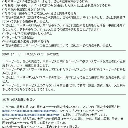
(14) 本サービスの運営を妨げ、または、当社の信用を毀損する行為
(15) 転売・買い回り・ポイント取得のみを目的とした購入または会員登録をする行為
(16) 本規約各規定に違反する行為
(17) その他、前各号に準じて当社が不適当と判断する行為
2. 前項の禁止事項に該当するか否かの判断は、当社の裁量により行うものとし、当社は判断基準
について説明する義務を負いません。
3. 当社は、ユーザーの行為が、第１項各号のいずれかに該当すると判断した場合、事前に通知す
ることなく、以下の各号のいずれか又は全ての措置を講じることができます。
(1) 本サービスの利用制限もしくは停止
(2) 本サービスの退会処分
(3) その他当社が必要と判断する行為
4. 前項の措置によりユーザーに生じた損害について、当社は一切の責任を負いません。
第6条（ユーザーＩＤ及びパスワードの管理）
1. ユーザーは、自己の責任で、本サービスに関するユーザーID及びパスワードを第三者に不正利
用されないよう、厳重に管理します。
2. ユーザーID及びパスワードを利用して行われた本サービス上の一切の行為はユーザーの行為と
みなします。
3. 当社は、ユーザーID及びパスワードの管理不十分等によって生じた損害に関する責任を負いま
せん。
4. ユーザーは、本サービス上のアカウントを第三者に対して貸与、譲渡、売買、質入、又は利用
させる等の行為をすることはできません。
第7条（個人情報の取扱い）
1. 当社は、業務を通じ知り得たユーザーの個人情報について、ノジマの『個人情報保護方針
(https://www.nojima.co.jp/corporation/privacy/)
』ならびに『プライバシーポリシー
(
https://m.nojima.co.jp/website/front/info/privacy
)』に則り、以下の目的で利用します。
(1) ユーザーがご購入又はご利用された商品又はサービスに関し、連絡、配達、工事、設定、修
理その他ユーザーのご要望にお応えさせて頂く為。
(2) 各種セール又はイベントへのご案内を送付させて頂く為。