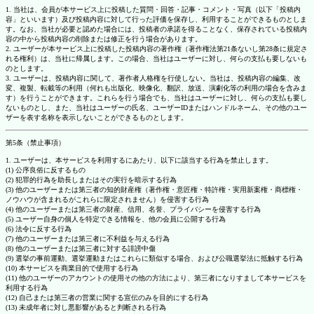
1. 当社は、会員が本サービス上に投稿した質問・回答・記事・コメント・写真（以下「投稿内
容」といいます）及び投稿内容に対して行った評価を保存し、利用することができるものとしま
す。なお、当社が必要と認めた場合には、投稿者の承諾を得ることなく、保存されている投稿内
容の中から投稿内容の削除または修正を行う場合があります。
2. ユーザーが本サービス上に投稿した投稿内容の著作権（著作権法第21条ないし第28条に規定さ
れる権利）は、当社に帰属します。この場合、当社はユーザーに対し、何らの支払も要しないも
のとします。
3. ユーザーは、投稿内容に関して、著作者人格権を行使しない。当社は、投稿内容の編集、改
変、複製、転載等の利用（何れも出版化、映像化、翻訳、放送、演劇化等の利用の場合を含みま
す）を行うことができます。これらを行う場合でも、当社はユーザーに対し、何らの支払も要し
ないものとし、また、当社はユーザーの氏名、ユーザーIDまたはハンドルネーム、その他のユー
ザーを表す名称を表示しないことができるものとします。
第5条（禁止事項）
1. ユーザーは、本サービスを利用するにあたり、以下に該当する行為を禁止します。
(1) 公序良俗に反するもの
(2) 犯罪的行為を助長しまたはその実行を暗示する行為
(3) 他のユーザーまたは第三者の知的財産権（著作権・意匠権・特許権・実用新案権・商標権・
ノウハウが含まれるがこれらに限定されません）を侵害する行為
(4) 他のユーザーまたは第三者の財産、信用、名誉、プライバシーを侵害する行為
(5) ユーザー自身の個人を特定できる情報を、他の会員に公開する行為
(6) 法令に反する行為
(7) 他のユーザーまたは第三者に不利益を与える行為
(8) 他のユーザーまたは第三者に対する誹謗中傷
(9) 選挙の事前運動、選挙運動またはこれらに類似する場合、および公職選挙法に抵触する行為
(10) 本サービスを商業目的で使用する行為
(11) 他のユーザーのアカウントの使用その他の方法により、第三者になりすまして本サービスを
利用する行為
(12) 自己または第三者の営業に関する宣伝のみを目的にする行為
(13) 未成年者に対し悪影響があると判断される行為