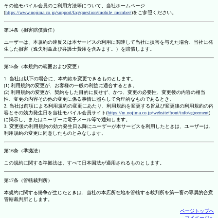
その他モバイル会員のご利用方法等について、当社ホームページ
(
https://www.nojima.co.jp/support/faq/question/mobile_member/
)をご参照ください。
第14条（損害賠償責任）
ユーザーは、本規約の違反又は本サービスの利用に関連して当社に損害を与えた場合、当社に発
生した損害（逸失利益及び弁護士費用を含みます。）を賠償します。
第15条（本規約の範囲および変更）
1. 当社は以下の場合に、本約款を変更できるものとします。
(1) 利用規約の変更が、お客様の一般の利益に適合するとき。
(2) 利用規約の変更が、契約をした目的に反せず、かつ、変更の必要性、変更後の内容の相当
性、変更の内容その他の変更に係る事情に照らして合理的なものであるとき。
2. 当社は前項による利用規約の変更にあたり、利用規約を変更する旨及び変更後の利用規約の内
容とその効力発生日を当社モバイル会員サイト(
https://m.nojima.co.jp/website/front/info/agreement
)
に掲示し、またはユーザーに電子メール等で通知します。
3. 変更後の利用規約の効力発生日以降にユーザーが本サービスを利用したときは、ユーザーは、
利用規約の変更に同意したものとみなします。
第16条（準拠法）
この規約に関する準拠法は、すべて日本国法が適用されるものとします。
第17条（管轄裁判所）
本規約に関する紛争が生じたときは、当社の本店所在地を管轄する裁判所を第一審の専属的合意
管轄裁判所とします。
ページトップへ
マイページへ