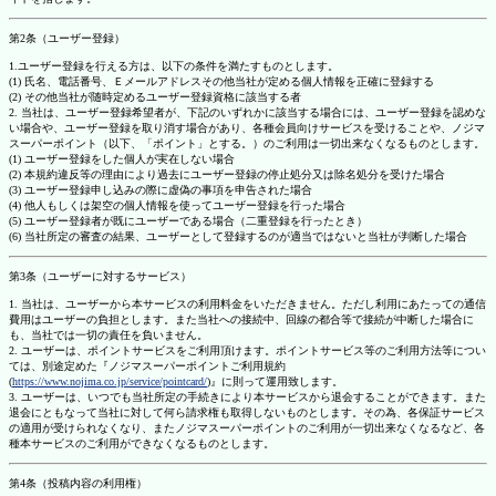
第2条（ユーザー登録）
1.ユーザー登録を行える方は、以下の条件を満たすものとします。
(1) 氏名、電話番号、Ｅメールアドレスその他当社が定める個人情報を正確に登録する
(2) その他当社が随時定めるユーザー登録資格に該当する者
2. 当社は、ユーザー登録希望者が、下記のいずれかに該当する場合には、ユーザー登録を認めな
い場合や、ユーザー登録を取り消す場合があり、各種会員向けサービスを受けることや、ノジマ
スーパーポイント（以下、「ポイント」とする。）のご利用は一切出来なくなるものとします。
(1) ユーザー登録をした個人が実在しない場合
(2) 本規約違反等の理由により過去にユーザー登録の停止処分又は除名処分を受けた場合
(3) ユーザー登録申し込みの際に虚偽の事項を申告された場合
(4) 他人もしくは架空の個人情報を使ってユーザー登録を行った場合
(5) ユーザー登録者が既にユーザーである場合（二重登録を行ったとき）
(6) 当社所定の審査の結果、ユーザーとして登録するのが適当ではないと当社が判断した場合
第3条（ユーザーに対するサービス）
1. 当社は、ユーザーから本サービスの利用料金をいただきません。ただし利用にあたっての通信
費用はユーザーの負担とします。また当社への接続中、回線の都合等で接続が中断した場合に
も、当社では一切の責任を負いません。
2. ユーザーは、ポイントサービスをご利用頂けます。ポイントサービス等のご利用方法等につい
ては、別途定めた『ノジマスーパーポイントご利用規約
(
https://www.nojima.co.jp/service/pointcard/
)』に則って運用致します。
3. ユーザーは、いつでも当社所定の手続きにより本サービスから退会することができます。また
退会にともなって当社に対して何ら請求権も取得しないものとします。その為、各保証サービス
の適用が受けられなくなり、またノジマスーパーポイントのご利用が一切出来なくなるなど、各
種本サービスのご利用ができなくなるものとします。
第4条（投稿内容の利用権）