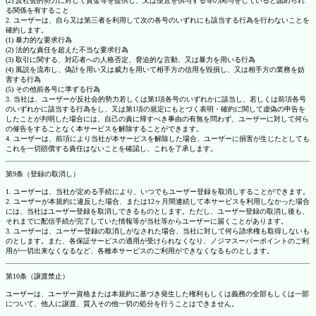
(2) 反社会的勢力に対して資金等を提供し、又は便宜を供与する等の関与をしていると認められ
る関係を有すること
2. ユーザーは、自ら又は第三者を利用して次の各号のいずれにも該当する行為を行わないことを
確約します。
(1) 暴力的な要求行為
(2) 法的な責任を超えた不当な要求行為
(3) 取引に関する、対応者への人格否定、脅迫的な言動、又は暴力を用いる行為
(4) 風説を流布し、偽計を用い又は威力を用いて相手方の信用を毀損し、又は相手方の業務を妨
害する行為
(5) その他前各号に準ずる行為
3. 当社は、ユーザーが反社会的勢力若しくは第1項各号のいずれかに該当し、若しくは前項各号
のいずれかに該当する行為をし、又は第1項の規定にもとづく表明・確約に関して虚偽の申告を
したことが判明した場合には、自己の責に帰すべき事由の有無を問わず、ユーザーに対して何ら
の催告をすることなく本サービスを解除することができます。
4. ユーザーは、前項により当社が本サービスを解除した場合、ユーザーに損害が生じたとしても
これを一切賠償する責任はないことを確認し、これを了承します。
第9条（登録の取消し）
1. ユーザーは、当社が定める手続により、いつでもユーザー登録を取消しすることができます。
2. ユーザーが本規約に違反した場合、または12ヶ月間連続して本サービスを利用しなかった場合
には、当社はユーザー登録を取消しできるものとします。ただし、ユーザー登録の取消し後も、
それまでに配信手続が完了していた情報等が当社等からユーザーに届くことがあります。
3. ユーザーは、ユーザー登録の取消しがなされた場合、当社に対して何ら請求権も取得しないも
のとします。また、各保証サービスの適用が受けられなくなり、ノジマスーパーポイントのご利
用が一切出来なくなるなど、各種本サービスのご利用ができなくなるものとします。
第10条（譲渡禁止）
ユーザーは、ユーザー資格または本規約に基づき発生した権利もしくは義務の全部もしくは一部
について、他人に譲渡、質入その他一切の処分を行うことはできません。