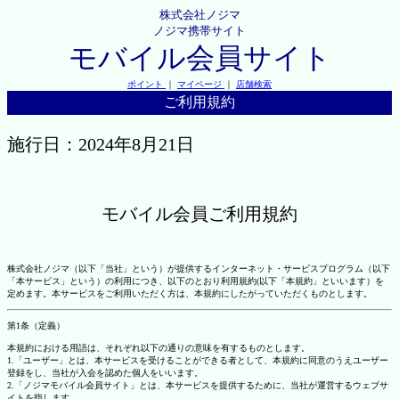
株式会社ノジマ
ノジマ携帯サイト
モバイル会員サイト
ポイント
｜
マイページ
｜
店舗検索
ご利用規約
施行日：2024年8月21日
モバイル会員ご利用規約
株式会社ノジマ（以下「当社」という）が提供するインターネット・サービスプログラム（以下
「本サービス」という）の利用につき、以下のとおり利用規約(以下「本規約」といいます）を
定めます。本サービスをご利用いただく方は、本規約にしたがっていただくものとします。
第1条（定義）
本規約における用語は、それぞれ以下の通りの意味を有するものとします。
1.「ユーザー」とは、本サービスを受けることができる者として、本規約に同意のうえユーザー
登録をし、当社が入会を認めた個人をいいます。
2.「ノジマモバイル会員サイト」とは、本サービスを提供するために、当社が運営するウェブサ
イトを指します。