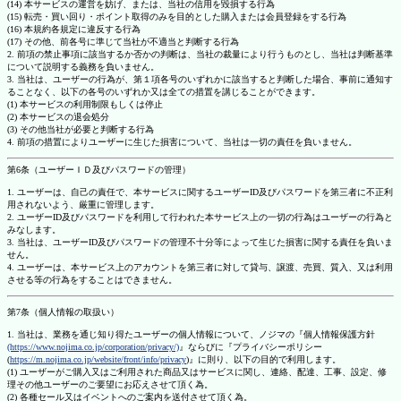
(14) 本サービスの運営を妨げ、または、当社の信用を毀損する行為
(15) 転売・買い回り・ポイント取得のみを目的とした購入または会員登録をする行為
(16) 本規約各規定に違反する行為
(17) その他、前各号に準じて当社が不適当と判断する行為
2. 前項の禁止事項に該当するか否かの判断は、当社の裁量により行うものとし、当社は判断基準
について説明する義務を負いません。
3. 当社は、ユーザーの行為が、第１項各号のいずれかに該当すると判断した場合、事前に通知す
ることなく、以下の各号のいずれか又は全ての措置を講じることができます。
(1) 本サービスの利用制限もしくは停止
(2) 本サービスの退会処分
(3) その他当社が必要と判断する行為
4. 前項の措置によりユーザーに生じた損害について、当社は一切の責任を負いません。
第6条（ユーザーＩＤ及びパスワードの管理）
1. ユーザーは、自己の責任で、本サービスに関するユーザーID及びパスワードを第三者に不正利
用されないよう、厳重に管理します。
2. ユーザーID及びパスワードを利用して行われた本サービス上の一切の行為はユーザーの行為と
みなします。
3. 当社は、ユーザーID及びパスワードの管理不十分等によって生じた損害に関する責任を負いま
せん。
4. ユーザーは、本サービス上のアカウントを第三者に対して貸与、譲渡、売買、質入、又は利用
させる等の行為をすることはできません。
第7条（個人情報の取扱い）
1. 当社は、業務を通じ知り得たユーザーの個人情報について、ノジマの『個人情報保護方針
(https://www.nojima.co.jp/corporation/privacy/)
』ならびに『プライバシーポリシー
(
https://m.nojima.co.jp/website/front/info/privacy
)』に則り、以下の目的で利用します。
(1) ユーザーがご購入又はご利用された商品又はサービスに関し、連絡、配達、工事、設定、修
理その他ユーザーのご要望にお応えさせて頂く為。
(2) 各種セール又はイベントへのご案内を送付させて頂く為。