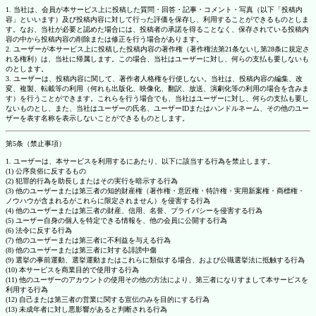
1. 当社は、会員が本サービス上に投稿した質問・回答・記事・コメント・写真（以下「投稿内
容」といいます）及び投稿内容に対して行った評価を保存し、利用することができるものとしま
す。なお、当社が必要と認めた場合には、投稿者の承諾を得ることなく、保存されている投稿内
容の中から投稿内容の削除または修正を行う場合があります。
2. ユーザーが本サービス上に投稿した投稿内容の著作権（著作権法第21条ないし第28条に規定さ
れる権利）は、当社に帰属します。この場合、当社はユーザーに対し、何らの支払も要しないも
のとします。
3. ユーザーは、投稿内容に関して、著作者人格権を行使しない。当社は、投稿内容の編集、改
変、複製、転載等の利用（何れも出版化、映像化、翻訳、放送、演劇化等の利用の場合を含みま
す）を行うことができます。これらを行う場合でも、当社はユーザーに対し、何らの支払も要し
ないものとし、また、当社はユーザーの氏名、ユーザーIDまたはハンドルネーム、その他のユー
ザーを表す名称を表示しないことができるものとします。
第5条（禁止事項）
1. ユーザーは、本サービスを利用するにあたり、以下に該当する行為を禁止します。
(1) 公序良俗に反するもの
(2) 犯罪的行為を助長しまたはその実行を暗示する行為
(3) 他のユーザーまたは第三者の知的財産権（著作権・意匠権・特許権・実用新案権・商標権・
ノウハウが含まれるがこれらに限定されません）を侵害する行為
(4) 他のユーザーまたは第三者の財産、信用、名誉、プライバシーを侵害する行為
(5) ユーザー自身の個人を特定できる情報を、他の会員に公開する行為
(6) 法令に反する行為
(7) 他のユーザーまたは第三者に不利益を与える行為
(8) 他のユーザーまたは第三者に対する誹謗中傷
(9) 選挙の事前運動、選挙運動またはこれらに類似する場合、および公職選挙法に抵触する行為
(10) 本サービスを商業目的で使用する行為
(11) 他のユーザーのアカウントの使用その他の方法により、第三者になりすまして本サービスを
利用する行為
(12) 自己または第三者の営業に関する宣伝のみを目的にする行為
(13) 未成年者に対し悪影響があると判断される行為