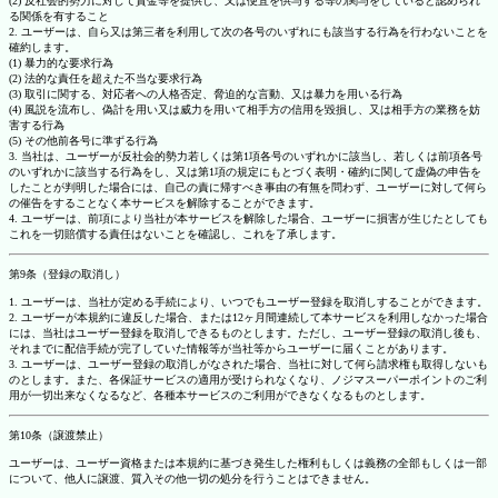
(2) 反社会的勢力に対して資金等を提供し、又は便宜を供与する等の関与をしていると認められ
る関係を有すること
2. ユーザーは、自ら又は第三者を利用して次の各号のいずれにも該当する行為を行わないことを
確約します。
(1) 暴力的な要求行為
(2) 法的な責任を超えた不当な要求行為
(3) 取引に関する、対応者への人格否定、脅迫的な言動、又は暴力を用いる行為
(4) 風説を流布し、偽計を用い又は威力を用いて相手方の信用を毀損し、又は相手方の業務を妨
害する行為
(5) その他前各号に準ずる行為
3. 当社は、ユーザーが反社会的勢力若しくは第1項各号のいずれかに該当し、若しくは前項各号
のいずれかに該当する行為をし、又は第1項の規定にもとづく表明・確約に関して虚偽の申告を
したことが判明した場合には、自己の責に帰すべき事由の有無を問わず、ユーザーに対して何ら
の催告をすることなく本サービスを解除することができます。
4. ユーザーは、前項により当社が本サービスを解除した場合、ユーザーに損害が生じたとしても
これを一切賠償する責任はないことを確認し、これを了承します。
第9条（登録の取消し）
1. ユーザーは、当社が定める手続により、いつでもユーザー登録を取消しすることができます。
2. ユーザーが本規約に違反した場合、または12ヶ月間連続して本サービスを利用しなかった場合
には、当社はユーザー登録を取消しできるものとします。ただし、ユーザー登録の取消し後も、
それまでに配信手続が完了していた情報等が当社等からユーザーに届くことがあります。
3. ユーザーは、ユーザー登録の取消しがなされた場合、当社に対して何ら請求権も取得しないも
のとします。また、各保証サービスの適用が受けられなくなり、ノジマスーパーポイントのご利
用が一切出来なくなるなど、各種本サービスのご利用ができなくなるものとします。
第10条（譲渡禁止）
ユーザーは、ユーザー資格または本規約に基づき発生した権利もしくは義務の全部もしくは一部
について、他人に譲渡、質入その他一切の処分を行うことはできません。