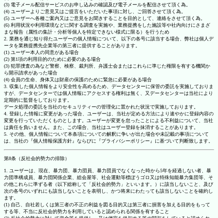
(3) 電子メール配信サービスのお申し込みの確認及び電子メールを配信させて頂く為。
(4) ユーザーよりご意見又はご提言をいただいた事項に対し、ご回答させて頂く為。
(5) ユーザーへ各種ご案内又はご意見をお聞きすることを目的として、連絡をさせて頂く為。
(6) 利用状況や利用環境などに関する調査を実施や、業務提携をした施設等や社内向けにさまざ
まな報告（属性の集計・分析等個人を特定できない様式に限る）を行うため
2. 業務を通じ知り得たユーザーの個人情報について、以下の各号に該当する場合、弊社は個人デ
ータを業務提携先企業等の第三者に提供することがあります。
(1) ユーザー本人の同意がある場合
(2) 第1項の利用目的のために必要のある場合
(3) 犯罪捜査の為など警察、検察、裁判所、弁護士会またはこれらに準じた権限を有する機関か
ら開示請求があった場合
(4) 会員の生命、身体又は財産の保護のために緊急に必要がある場合
3. 収集した個人情報をより安全性を高めるため、データセンターに保管の委託を実施しておりま
すが、データセンターでは個人情報にアクセスする権利は無く、又データセンターは当社により
定期的に監督をしております。
データ処理の委託を当社のセキュリティーの管理化に置かれた状況で実施しております。
4. 登録した情報に変更があった場合、ユーザーは、当社が定める方法により速やかに登録内容の
変更を行っていただくものとします。ユーザーが変更を怠ったことによる不利益について、当社
は責任を負いません。また、この場合、当社はユーザー登録を抹消することがあります。
5. その他、個人情報について本条項についての解釈に争いが出た場合や未記載の事項について
は、当社の『個人情報保護方針』ならびに『プライバシーポリシー』に基づいて判断致します。
第8条（反社会的勢力の排除）
1. ユーザーは、現在、暴力団、暴力団員、暴力団員でなくなった時から5年を経過しない者、暴
力団準構成員、暴力団関係企業、総会屋等、社会運動等標ぼうゴロ又は特殊知能暴力集団等、そ
の他これらに準ずる者（以下総称して「反社会的勢力」といいます。）に該当しないこと、及び
次の各号のいずれにも該当しないことを表明し、かつ将来にわたっても該当しないことを確約し
ます。
(1) 自己、自社若しくは第三者の不正の利益を図る目的又は第三者に損害を加える目的をもって
する等、不当に反社会的勢力を利用していると認められる関係を有すること