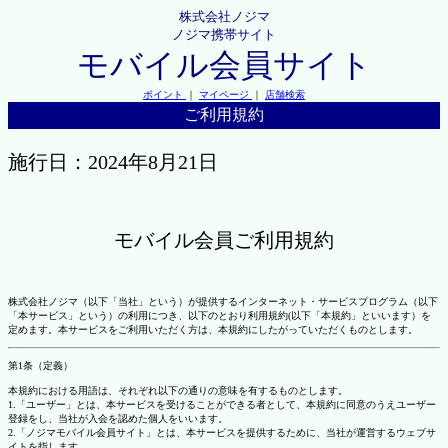
株式会社ノジマ
ノジマ携帯サイト
モバイル会員サイト
ポイント
｜
マイページ
｜
店舗検索
ご利用規約
施行日：2024年8月21日
モバイル会員ご利用規約
株式会社ノジマ（以下「当社」という）が提供するインターネット・サービスプログラム（以下
「本サービス」という）の利用につき、以下のとおり利用規約(以下「本規約」といいます）を
定めます。本サービスをご利用いただく方は、本規約にしたがっていただくものとします。
第1条（定義）
本規約における用語は、それぞれ以下の通りの意味を有するものとします。
1.「ユーザー」とは、本サービスを受けることができる者として、本規約に同意のうえユーザー
登録をし、当社が入会を認めた個人をいいます。
2.「ノジマモバイル会員サイト」とは、本サービスを提供するために、当社が運営するウェブサ
イトを指します。