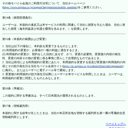
その他モバイル会員のご利用方法等について、当社ホームページ
(
https://www.nojima.co.jp/support/faq/question/mobile_member/
)をご参照ください。
第14条（損害賠償責任）
ユーザーは、本規約の違反又は本サービスの利用に関連して当社に損害を与えた場合、当社に発
生した損害（逸失利益及び弁護士費用を含みます。）を賠償します。
第15条（本規約の範囲および変更）
1. 当社は以下の場合に、本約款を変更できるものとします。
(1) 利用規約の変更が、お客様の一般の利益に適合するとき。
(2) 利用規約の変更が、契約をした目的に反せず、かつ、変更の必要性、変更後の内容の相当
性、変更の内容その他の変更に係る事情に照らして合理的なものであるとき。
2. 当社は前項による利用規約の変更にあたり、利用規約を変更する旨及び変更後の利用規約の内
容とその効力発生日を当社モバイル会員サイト(
https://m.nojima.co.jp/website/front/info/agreement
)
に掲示し、またはユーザーに電子メール等で通知します。
3. 変更後の利用規約の効力発生日以降にユーザーが本サービスを利用したときは、ユーザーは、
利用規約の変更に同意したものとみなします。
第16条（準拠法）
この規約に関する準拠法は、すべて日本国法が適用されるものとします。
第17条（管轄裁判所）
本規約に関する紛争が生じたときは、当社の本店所在地を管轄する裁判所を第一審の専属的合意
管轄裁判所とします。
ページトップへ
マイページへ