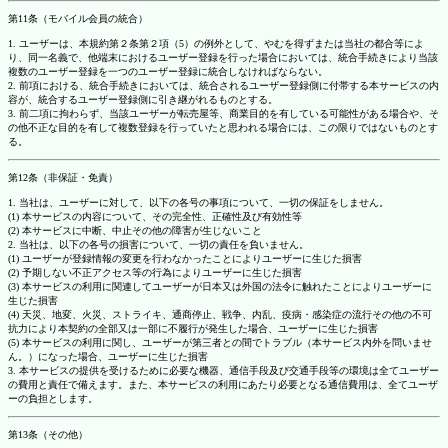
第11条（モバイル会員の統合）
1. ユーザーは、本規約第２条第２項（5）の例外として、やむを得ずまたは当社の都合等によ
り、同一名義で、他端末におけるユーザー登録を行った場合においては、統合手続きにより当該
複数のユーザー登録を一つのユーザー登録に統合しなければならない。
2. 前項における、統合手続きにおいては、統合されるユーザー登録側に付帯する本サービスの内
容が、統合するユーザー登録側に引き継がれるものとする。
3. 前二項に拘わらず、当該ユーザーが転売屋等、商業目的を有している可能性がある場合や、そ
の他不正な目的を有して複数登録を行っていたと思われる場合には、この限りではないものとす
る。
第12条（非保証・免責）
1. 当社は、ユーザーに対して、以下の各号の事項について、一切の保証をしません。
(1) 本サービスの内容について、その完全性、正確性及び有効性等
(2) 本サービスに中断、中止その他の障害が生じないこと
2. 当社は、以下の各号の損害について、一切の責任を負いません。
(1) ユーザーが登録情報の変更を行わなかったことによりユーザーに生じた損害
(2) 予期しない不正アクセス等の行為によりユーザーに生じた損害
(3) 本サービスの利用に関連してユーザーが日本又は外国の法令に触れたことによりユーザーに
生じた損害
(4) 天災、地変、火災、ストライキ、通商停止、戦争、内乱、疫病・感染症の流行その他の不可
抗力により本契約の全部又は一部に不履行が発生した場合、ユーザーに生じた損害
(5) 本サービスの利用に関し、ユーザーが第三者との間でトラブル（本サービス内外を問いませ
ん。）になった場合、ユーザーに生じた損害
3. 本サービスの提供を受けるために必要な機器、通信手段及び交通手段等の環境は全てユーザー
の費用と責任で備えます。また、本サービスの利用にあたり必要となる通信費用は、全てユーザ
ーの負担とします。
第13条（その他）