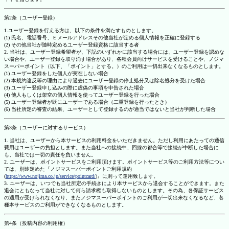
第2条（ユーザー登録）
1.ユーザー登録を行える方は、以下の条件を満たすものとします。
(1) 氏名、電話番号、Ｅメールアドレスその他当社が定める個人情報を正確に登録する
(2) その他当社が随時定めるユーザー登録資格に該当する者
2. 当社は、ユーザー登録希望者が、下記のいずれかに該当する場合には、ユーザー登録を認めな
い場合や、ユーザー登録を取り消す場合があり、各種会員向けサービスを受けることや、ノジマ
スーパーポイント（以下、「ポイント」とする。）のご利用は一切出来なくなるものとします。
(1) ユーザー登録をした個人が実在しない場合
(2) 本規約違反等の理由により過去にユーザー登録の停止処分又は除名処分を受けた場合
(3) ユーザー登録申し込みの際に虚偽の事項を申告された場合
(4) 他人もしくは架空の個人情報を使ってユーザー登録を行った場合
(5) ユーザー登録者が既にユーザーである場合（二重登録を行ったとき）
(6) 当社所定の審査の結果、ユーザーとして登録するのが適当ではないと当社が判断した場合
第3条（ユーザーに対するサービス）
1. 当社は、ユーザーから本サービスの利用料金をいただきません。ただし利用にあたっての通信
費用はユーザーの負担とします。また当社への接続中、回線の都合等で接続が中断した場合に
も、当社では一切の責任を負いません。
2. ユーザーは、ポイントサービスをご利用頂けます。ポイントサービス等のご利用方法等につい
ては、別途定めた『ノジマスーパーポイントご利用規約
(
https://www.nojima.co.jp/service/pointcard/
)』に則って運用致します。
3. ユーザーは、いつでも当社所定の手続きにより本サービスから退会することができます。また
退会にともなって当社に対して何ら請求権も取得しないものとします。その為、各保証サービス
の適用が受けられなくなり、またノジマスーパーポイントのご利用が一切出来なくなるなど、各
種本サービスのご利用ができなくなるものとします。
第4条（投稿内容の利用権）