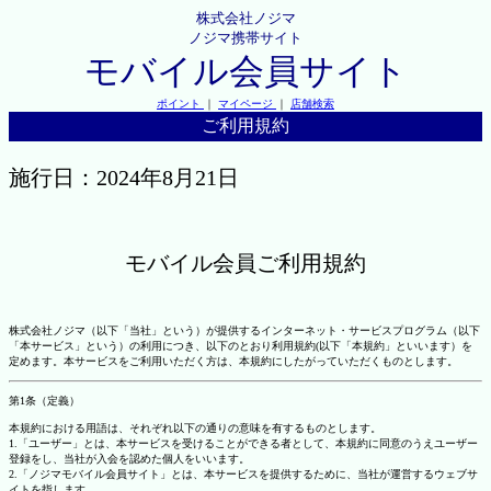
株式会社ノジマ
ノジマ携帯サイト
モバイル会員サイト
ポイント
｜
マイページ
｜
店舗検索
ご利用規約
施行日：2024年8月21日
モバイル会員ご利用規約
株式会社ノジマ（以下「当社」という）が提供するインターネット・サービスプログラム（以下
「本サービス」という）の利用につき、以下のとおり利用規約(以下「本規約」といいます）を
定めます。本サービスをご利用いただく方は、本規約にしたがっていただくものとします。
第1条（定義）
本規約における用語は、それぞれ以下の通りの意味を有するものとします。
1.「ユーザー」とは、本サービスを受けることができる者として、本規約に同意のうえユーザー
登録をし、当社が入会を認めた個人をいいます。
2.「ノジマモバイル会員サイト」とは、本サービスを提供するために、当社が運営するウェブサ
イトを指します。