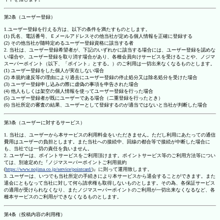
第2条（ユーザー登録）
1.ユーザー登録を行える方は、以下の条件を満たすものとします。
(1) 氏名、電話番号、Ｅメールアドレスその他当社が定める個人情報を正確に登録する
(2) その他当社が随時定めるユーザー登録資格に該当する者
2. 当社は、ユーザー登録希望者が、下記のいずれかに該当する場合には、ユーザー登録を認めな
い場合や、ユーザー登録を取り消す場合があり、各種会員向けサービスを受けることや、ノジマ
スーパーポイント（以下、「ポイント」とする。）のご利用は一切出来なくなるものとします。
(1) ユーザー登録をした個人が実在しない場合
(2) 本規約違反等の理由により過去にユーザー登録の停止処分又は除名処分を受けた場合
(3) ユーザー登録申し込みの際に虚偽の事項を申告された場合
(4) 他人もしくは架空の個人情報を使ってユーザー登録を行った場合
(5) ユーザー登録者が既にユーザーである場合（二重登録を行ったとき）
(6) 当社所定の審査の結果、ユーザーとして登録するのが適当ではないと当社が判断した場合
第3条（ユーザーに対するサービス）
1. 当社は、ユーザーから本サービスの利用料金をいただきません。ただし利用にあたっての通信
費用はユーザーの負担とします。また当社への接続中、回線の都合等で接続が中断した場合に
も、当社では一切の責任を負いません。
2. ユーザーは、ポイントサービスをご利用頂けます。ポイントサービス等のご利用方法等につい
ては、別途定めた『ノジマスーパーポイントご利用規約
(
https://www.nojima.co.jp/service/pointcard/
)』に則って運用致します。
3. ユーザーは、いつでも当社所定の手続きにより本サービスから退会することができます。また
退会にともなって当社に対して何ら請求権も取得しないものとします。その為、各保証サービス
の適用が受けられなくなり、またノジマスーパーポイントのご利用が一切出来なくなるなど、各
種本サービスのご利用ができなくなるものとします。
第4条（投稿内容の利用権）