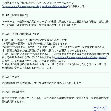
その他モバイル会員のご利用方法等について、当社ホームページ
(
https://www.nojima.co.jp/support/faq/question/mobile_member/
)をご参照ください。
第14条（損害賠償責任）
ユーザーは、本規約の違反又は本サービスの利用に関連して当社に損害を与えた場合、当社に発
生した損害（逸失利益及び弁護士費用を含みます。）を賠償します。
第15条（本規約の範囲および変更）
1. 当社は以下の場合に、本約款を変更できるものとします。
(1) 利用規約の変更が、お客様の一般の利益に適合するとき。
(2) 利用規約の変更が、契約をした目的に反せず、かつ、変更の必要性、変更後の内容の相当
性、変更の内容その他の変更に係る事情に照らして合理的なものであるとき。
2. 当社は前項による利用規約の変更にあたり、利用規約を変更する旨及び変更後の利用規約の内
容とその効力発生日を当社モバイル会員サイト(
https://m.nojima.co.jp/website/front/info/agreement
)
に掲示し、またはユーザーに電子メール等で通知します。
3. 変更後の利用規約の効力発生日以降にユーザーが本サービスを利用したときは、ユーザーは、
利用規約の変更に同意したものとみなします。
第16条（準拠法）
この規約に関する準拠法は、すべて日本国法が適用されるものとします。
第17条（管轄裁判所）
本規約に関する紛争が生じたときは、当社の本店所在地を管轄する裁判所を第一審の専属的合意
管轄裁判所とします。
ページトップへ
マイページへ