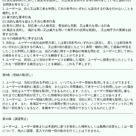
(2) 反社会的勢力に対して資金等を提供し、又は便宜を供与する等の関与をしていると認められ
る関係を有すること
2. ユーザーは、自ら又は第三者を利用して次の各号のいずれにも該当する行為を行わないことを
確約します。
(1) 暴力的な要求行為
(2) 法的な責任を超えた不当な要求行為
(3) 取引に関する、対応者への人格否定、脅迫的な言動、又は暴力を用いる行為
(4) 風説を流布し、偽計を用い又は威力を用いて相手方の信用を毀損し、又は相手方の業務を妨
害する行為
(5) その他前各号に準ずる行為
3. 当社は、ユーザーが反社会的勢力若しくは第1項各号のいずれかに該当し、若しくは前項各号
のいずれかに該当する行為をし、又は第1項の規定にもとづく表明・確約に関して虚偽の申告を
したことが判明した場合には、自己の責に帰すべき事由の有無を問わず、ユーザーに対して何ら
の催告をすることなく本サービスを解除することができます。
4. ユーザーは、前項により当社が本サービスを解除した場合、ユーザーに損害が生じたとしても
これを一切賠償する責任はないことを確認し、これを了承します。
第9条（登録の取消し）
1. ユーザーは、当社が定める手続により、いつでもユーザー登録を取消しすることができます。
2. ユーザーが本規約に違反した場合、または12ヶ月間連続して本サービスを利用しなかった場合
には、当社はユーザー登録を取消しできるものとします。ただし、ユーザー登録の取消し後も、
それまでに配信手続が完了していた情報等が当社等からユーザーに届くことがあります。
3. ユーザーは、ユーザー登録の取消しがなされた場合、当社に対して何ら請求権も取得しないも
のとします。また、各保証サービスの適用が受けられなくなり、ノジマスーパーポイントのご利
用が一切出来なくなるなど、各種本サービスのご利用ができなくなるものとします。
第10条（譲渡禁止）
ユーザーは、ユーザー資格または本規約に基づき発生した権利もしくは義務の全部もしくは一部
について、他人に譲渡、質入その他一切の処分を行うことはできません。