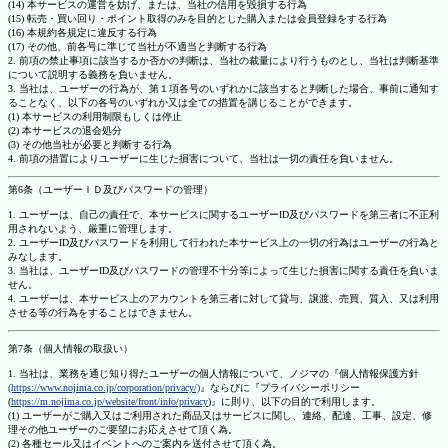
(14) 本サービスの運営を妨げ、または、当社の信用を毀損する行為
(15) 転売・買い回り・ポイント取得のみを目的とした購入または会員登録をする行為
(16) 本規約各規定に違反する行為
(17) その他、前各号に準じて当社が不適当と判断する行為
2. 前項の禁止事項に該当するか否かの判断は、当社の裁量により行うものとし、当社は判断基準
について説明する義務を負いません。
3. 当社は、ユーザーの行為が、第１項各号のいずれかに該当すると判断した場合、事前に通知す
ることなく、以下の各号のいずれか又は全ての措置を講じることができます。
(1) 本サービスの利用制限もしくは停止
(2) 本サービスの退会処分
(3) その他当社が必要と判断する行為
4. 前項の措置によりユーザーに生じた損害について、当社は一切の責任を負いません。
第6条（ユーザーＩＤ及びパスワードの管理）
1. ユーザーは、自己の責任で、本サービスに関するユーザーID及びパスワードを第三者に不正利
用されないよう、厳重に管理します。
2. ユーザーID及びパスワードを利用して行われた本サービス上の一切の行為はユーザーの行為と
みなします。
3. 当社は、ユーザーID及びパスワードの管理不十分等によって生じた損害に関する責任を負いま
せん。
4. ユーザーは、本サービス上のアカウントを第三者に対して貸与、譲渡、売買、質入、又は利用
させる等の行為をすることはできません。
第7条（個人情報の取扱い）
1. 当社は、業務を通じ知り得たユーザーの個人情報について、ノジマの『個人情報保護方針
(https://www.nojima.co.jp/corporation/privacy/)
』ならびに『プライバシーポリシー
(
https://m.nojima.co.jp/website/front/info/privacy
)』に則り、以下の目的で利用します。
(1) ユーザーがご購入又はご利用された商品又はサービスに関し、連絡、配達、工事、設定、修
理その他ユーザーのご要望にお応えさせて頂く為。
(2) 各種セール又はイベントへのご案内を送付させて頂く為。