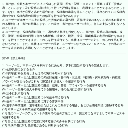
1. 当社は、会員が本サービス上に投稿した質問・回答・記事・コメント・写真（以下「投稿内
容」といいます）及び投稿内容に対して行った評価を保存し、利用することができるものとしま
す。なお、当社が必要と認めた場合には、投稿者の承諾を得ることなく、保存されている投稿内
容の中から投稿内容の削除または修正を行う場合があります。
2. ユーザーが本サービス上に投稿した投稿内容の著作権（著作権法第21条ないし第28条に規定さ
れる権利）は、当社に帰属します。この場合、当社はユーザーに対し、何らの支払も要しないも
のとします。
3. ユーザーは、投稿内容に関して、著作者人格権を行使しない。当社は、投稿内容の編集、改
変、複製、転載等の利用（何れも出版化、映像化、翻訳、放送、演劇化等の利用の場合を含みま
す）を行うことができます。これらを行う場合でも、当社はユーザーに対し、何らの支払も要し
ないものとし、また、当社はユーザーの氏名、ユーザーIDまたはハンドルネーム、その他のユー
ザーを表す名称を表示しないことができるものとします。
第5条（禁止事項）
1. ユーザーは、本サービスを利用するにあたり、以下に該当する行為を禁止します。
(1) 公序良俗に反するもの
(2) 犯罪的行為を助長しまたはその実行を暗示する行為
(3) 他のユーザーまたは第三者の知的財産権（著作権・意匠権・特許権・実用新案権・商標権・
ノウハウが含まれるがこれらに限定されません）を侵害する行為
(4) 他のユーザーまたは第三者の財産、信用、名誉、プライバシーを侵害する行為
(5) ユーザー自身の個人を特定できる情報を、他の会員に公開する行為
(6) 法令に反する行為
(7) 他のユーザーまたは第三者に不利益を与える行為
(8) 他のユーザーまたは第三者に対する誹謗中傷
(9) 選挙の事前運動、選挙運動またはこれらに類似する場合、および公職選挙法に抵触する行為
(10) 本サービスを商業目的で使用する行為
(11) 他のユーザーのアカウントの使用その他の方法により、第三者になりすまして本サービスを
利用する行為
(12) 自己または第三者の営業に関する宣伝のみを目的にする行為
(13) 未成年者に対し悪影響があると判断される行為