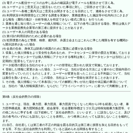
(3) 電子メール配信サービスのお申し込みの確認及び電子メールを配信させて頂く為。
(4) ユーザーよりご意見又はご提言をいただいた事項に対し、ご回答させて頂く為。
(5) ユーザーへ各種ご案内又はご意見をお聞きすることを目的として、連絡をさせて頂く為。
(6) 利用状況や利用環境などに関する調査を実施や、業務提携をした施設等や社内向けにさまざ
まな報告（属性の集計・分析等個人を特定できない様式に限る）を行うため
2. 業務を通じ知り得たユーザーの個人情報について、以下の各号に該当する場合、弊社は個人デ
ータを業務提携先企業等の第三者に提供することがあります。
(1) ユーザー本人の同意がある場合
(2) 第1項の利用目的のために必要のある場合
(3) 犯罪捜査の為など警察、検察、裁判所、弁護士会またはこれらに準じた権限を有する機関か
ら開示請求があった場合
(4) 会員の生命、身体又は財産の保護のために緊急に必要がある場合
3. 収集した個人情報をより安全性を高めるため、データセンターに保管の委託を実施しておりま
すが、データセンターでは個人情報にアクセスする権利は無く、又データセンターは当社により
定期的に監督をしております。
データ処理の委託を当社のセキュリティーの管理化に置かれた状況で実施しております。
4. 登録した情報に変更があった場合、ユーザーは、当社が定める方法により速やかに登録内容の
変更を行っていただくものとします。ユーザーが変更を怠ったことによる不利益について、当社
は責任を負いません。また、この場合、当社はユーザー登録を抹消することがあります。
5. その他、個人情報について本条項についての解釈に争いが出た場合や未記載の事項について
は、当社の『個人情報保護方針』ならびに『プライバシーポリシー』に基づいて判断致します。
第8条（反社会的勢力の排除）
1. ユーザーは、現在、暴力団、暴力団員、暴力団員でなくなった時から5年を経過しない者、暴
力団準構成員、暴力団関係企業、総会屋等、社会運動等標ぼうゴロ又は特殊知能暴力集団等、そ
の他これらに準ずる者（以下総称して「反社会的勢力」といいます。）に該当しないこと、及び
次の各号のいずれにも該当しないことを表明し、かつ将来にわたっても該当しないことを確約し
ます。
(1) 自己、自社若しくは第三者の不正の利益を図る目的又は第三者に損害を加える目的をもって
する等、不当に反社会的勢力を利用していると認められる関係を有すること