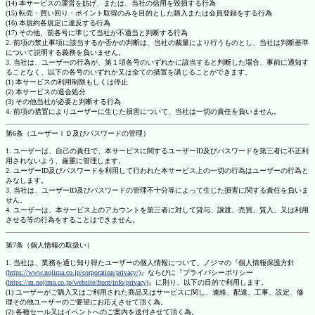
(14) 本サービスの運営を妨げ、または、当社の信用を毀損する行為
(15) 転売・買い回り・ポイント取得のみを目的とした購入または会員登録をする行為
(16) 本規約各規定に違反する行為
(17) その他、前各号に準じて当社が不適当と判断する行為
2. 前項の禁止事項に該当するか否かの判断は、当社の裁量により行うものとし、当社は判断基準
について説明する義務を負いません。
3. 当社は、ユーザーの行為が、第１項各号のいずれかに該当すると判断した場合、事前に通知す
ることなく、以下の各号のいずれか又は全ての措置を講じることができます。
(1) 本サービスの利用制限もしくは停止
(2) 本サービスの退会処分
(3) その他当社が必要と判断する行為
4. 前項の措置によりユーザーに生じた損害について、当社は一切の責任を負いません。
第6条（ユーザーＩＤ及びパスワードの管理）
1. ユーザーは、自己の責任で、本サービスに関するユーザーID及びパスワードを第三者に不正利
用されないよう、厳重に管理します。
2. ユーザーID及びパスワードを利用して行われた本サービス上の一切の行為はユーザーの行為と
みなします。
3. 当社は、ユーザーID及びパスワードの管理不十分等によって生じた損害に関する責任を負いま
せん。
4. ユーザーは、本サービス上のアカウントを第三者に対して貸与、譲渡、売買、質入、又は利用
させる等の行為をすることはできません。
第7条（個人情報の取扱い）
1. 当社は、業務を通じ知り得たユーザーの個人情報について、ノジマの『個人情報保護方針
(https://www.nojima.co.jp/corporation/privacy/)
』ならびに『プライバシーポリシー
(
https://m.nojima.co.jp/website/front/info/privacy
)』に則り、以下の目的で利用します。
(1) ユーザーがご購入又はご利用された商品又はサービスに関し、連絡、配達、工事、設定、修
理その他ユーザーのご要望にお応えさせて頂く為。
(2) 各種セール又はイベントへのご案内を送付させて頂く為。