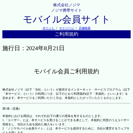
株式会社ノジマ
ノジマ携帯サイト
モバイル会員サイト
ポイント
｜
マイページ
｜
店舗検索
ご利用規約
施行日：2024年8月21日
モバイル会員ご利用規約
株式会社ノジマ（以下「当社」という）が提供するインターネット・サービスプログラム（以下
「本サービス」という）の利用につき、以下のとおり利用規約(以下「本規約」といいます）を
定めます。本サービスをご利用いただく方は、本規約にしたがっていただくものとします。
第1条（定義）
本規約における用語は、それぞれ以下の通りの意味を有するものとします。
1.「ユーザー」とは、本サービスを受けることができる者として、本規約に同意のうえユーザー
登録をし、当社が入会を認めた個人をいいます。
2.「ノジマモバイル会員サイト」とは、本サービスを提供するために、当社が運営するウェブサ
イトを指します。