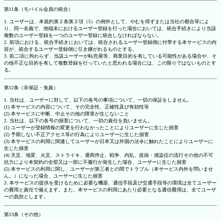
第11条（モバイル会員の統合）
1. ユーザーは、本規約第２条第２項（5）の例外として、やむを得ずまたは当社の都合等によ
り、同一名義で、他端末におけるユーザー登録を行った場合においては、統合手続きにより当該
複数のユーザー登録を一つのユーザー登録に統合しなければならない。
2. 前項における、統合手続きにおいては、統合されるユーザー登録側に付帯する本サービスの内
容が、統合するユーザー登録側に引き継がれるものとする。
3. 前二項に拘わらず、当該ユーザーが転売屋等、商業目的を有している可能性がある場合や、そ
の他不正な目的を有して複数登録を行っていたと思われる場合には、この限りではないものとす
る。
第12条（非保証・免責）
1. 当社は、ユーザーに対して、以下の各号の事項について、一切の保証をしません。
(1) 本サービスの内容について、その完全性、正確性及び有効性等
(2) 本サービスに中断、中止その他の障害が生じないこと
2. 当社は、以下の各号の損害について、一切の責任を負いません。
(1) ユーザーが登録情報の変更を行わなかったことによりユーザーに生じた損害
(2) 予期しない不正アクセス等の行為によりユーザーに生じた損害
(3) 本サービスの利用に関連してユーザーが日本又は外国の法令に触れたことによりユーザーに
生じた損害
(4) 天災、地変、火災、ストライキ、通商停止、戦争、内乱、疫病・感染症の流行その他の不可
抗力により本契約の全部又は一部に不履行が発生した場合、ユーザーに生じた損害
(5) 本サービスの利用に関し、ユーザーが第三者との間でトラブル（本サービス内外を問いませ
ん。）になった場合、ユーザーに生じた損害
3. 本サービスの提供を受けるために必要な機器、通信手段及び交通手段等の環境は全てユーザー
の費用と責任で備えます。また、本サービスの利用にあたり必要となる通信費用は、全てユーザ
ーの負担とします。
第13条（その他）