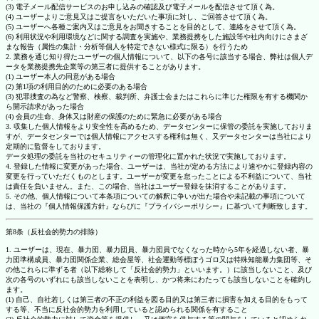
(3) 電子メール配信サービスのお申し込みの確認及び電子メールを配信させて頂く為。
(4) ユーザーよりご意見又はご提言をいただいた事項に対し、ご回答させて頂く為。
(5) ユーザーへ各種ご案内又はご意見をお聞きすることを目的として、連絡をさせて頂く為。
(6) 利用状況や利用環境などに関する調査を実施や、業務提携をした施設等や社内向けにさまざ
まな報告（属性の集計・分析等個人を特定できない様式に限る）を行うため
2. 業務を通じ知り得たユーザーの個人情報について、以下の各号に該当する場合、弊社は個人デ
ータを業務提携先企業等の第三者に提供することがあります。
(1) ユーザー本人の同意がある場合
(2) 第1項の利用目的のために必要のある場合
(3) 犯罪捜査の為など警察、検察、裁判所、弁護士会またはこれらに準じた権限を有する機関か
ら開示請求があった場合
(4) 会員の生命、身体又は財産の保護のために緊急に必要がある場合
3. 収集した個人情報をより安全性を高めるため、データセンターに保管の委託を実施しておりま
すが、データセンターでは個人情報にアクセスする権利は無く、又データセンターは当社により
定期的に監督をしております。
データ処理の委託を当社のセキュリティーの管理化に置かれた状況で実施しております。
4. 登録した情報に変更があった場合、ユーザーは、当社が定める方法により速やかに登録内容の
変更を行っていただくものとします。ユーザーが変更を怠ったことによる不利益について、当社
は責任を負いません。また、この場合、当社はユーザー登録を抹消することがあります。
5. その他、個人情報について本条項についての解釈に争いが出た場合や未記載の事項について
は、当社の『個人情報保護方針』ならびに『プライバシーポリシー』に基づいて判断致します。
第8条（反社会的勢力の排除）
1. ユーザーは、現在、暴力団、暴力団員、暴力団員でなくなった時から5年を経過しない者、暴
力団準構成員、暴力団関係企業、総会屋等、社会運動等標ぼうゴロ又は特殊知能暴力集団等、そ
の他これらに準ずる者（以下総称して「反社会的勢力」といいます。）に該当しないこと、及び
次の各号のいずれにも該当しないことを表明し、かつ将来にわたっても該当しないことを確約し
ます。
(1) 自己、自社若しくは第三者の不正の利益を図る目的又は第三者に損害を加える目的をもって
する等、不当に反社会的勢力を利用していると認められる関係を有すること