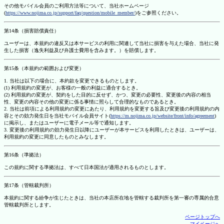
その他モバイル会員のご利用方法等について、当社ホームページ
(
https://www.nojima.co.jp/support/faq/question/mobile_member/
)をご参照ください。
第14条（損害賠償責任）
ユーザーは、本規約の違反又は本サービスの利用に関連して当社に損害を与えた場合、当社に発
生した損害（逸失利益及び弁護士費用を含みます。）を賠償します。
第15条（本規約の範囲および変更）
1. 当社は以下の場合に、本約款を変更できるものとします。
(1) 利用規約の変更が、お客様の一般の利益に適合するとき。
(2) 利用規約の変更が、契約をした目的に反せず、かつ、変更の必要性、変更後の内容の相当
性、変更の内容その他の変更に係る事情に照らして合理的なものであるとき。
2. 当社は前項による利用規約の変更にあたり、利用規約を変更する旨及び変更後の利用規約の内
容とその効力発生日を当社モバイル会員サイト(
https://m.nojima.co.jp/website/front/info/agreement
)
に掲示し、またはユーザーに電子メール等で通知します。
3. 変更後の利用規約の効力発生日以降にユーザーが本サービスを利用したときは、ユーザーは、
利用規約の変更に同意したものとみなします。
第16条（準拠法）
この規約に関する準拠法は、すべて日本国法が適用されるものとします。
第17条（管轄裁判所）
本規約に関する紛争が生じたときは、当社の本店所在地を管轄する裁判所を第一審の専属的合意
管轄裁判所とします。
ページトップへ
マイページへ