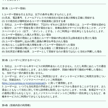
第2条（ユーザー登録）
1.ユーザー登録を行える方は、以下の条件を満たすものとします。
(1) 氏名、電話番号、Ｅメールアドレスその他当社が定める個人情報を正確に登録する
(2) その他当社が随時定めるユーザー登録資格に該当する者
2. 当社は、ユーザー登録希望者が、下記のいずれかに該当する場合には、ユーザー登録を認めな
い場合や、ユーザー登録を取り消す場合があり、各種会員向けサービスを受けることや、ノジマ
スーパーポイント（以下、「ポイント」とする。）のご利用は一切出来なくなるものとします。
(1) ユーザー登録をした個人が実在しない場合
(2) 本規約違反等の理由により過去にユーザー登録の停止処分又は除名処分を受けた場合
(3) ユーザー登録申し込みの際に虚偽の事項を申告された場合
(4) 他人もしくは架空の個人情報を使ってユーザー登録を行った場合
(5) ユーザー登録者が既にユーザーである場合（二重登録を行ったとき）
(6) 当社所定の審査の結果、ユーザーとして登録するのが適当ではないと当社が判断した場合
第3条（ユーザーに対するサービス）
1. 当社は、ユーザーから本サービスの利用料金をいただきません。ただし利用にあたっての通信
費用はユーザーの負担とします。また当社への接続中、回線の都合等で接続が中断した場合に
も、当社では一切の責任を負いません。
2. ユーザーは、ポイントサービスをご利用頂けます。ポイントサービス等のご利用方法等につい
ては、別途定めた『ノジマスーパーポイントご利用規約
(
https://www.nojima.co.jp/service/pointcard/
)』に則って運用致します。
3. ユーザーは、いつでも当社所定の手続きにより本サービスから退会することができます。また
退会にともなって当社に対して何ら請求権も取得しないものとします。その為、各保証サービス
の適用が受けられなくなり、またノジマスーパーポイントのご利用が一切出来なくなるなど、各
種本サービスのご利用ができなくなるものとします。
第4条（投稿内容の利用権）