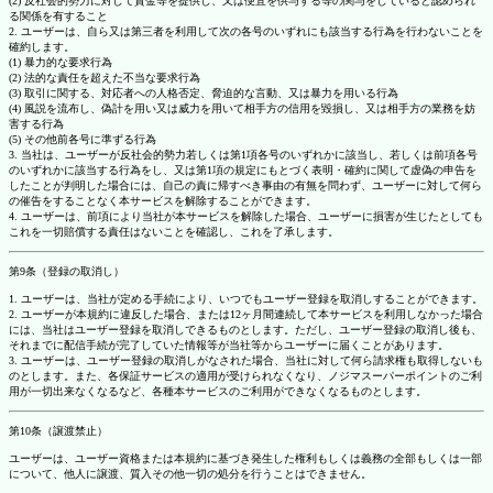
(2) 反社会的勢力に対して資金等を提供し、又は便宜を供与する等の関与をしていると認められ
る関係を有すること
2. ユーザーは、自ら又は第三者を利用して次の各号のいずれにも該当する行為を行わないことを
確約します。
(1) 暴力的な要求行為
(2) 法的な責任を超えた不当な要求行為
(3) 取引に関する、対応者への人格否定、脅迫的な言動、又は暴力を用いる行為
(4) 風説を流布し、偽計を用い又は威力を用いて相手方の信用を毀損し、又は相手方の業務を妨
害する行為
(5) その他前各号に準ずる行為
3. 当社は、ユーザーが反社会的勢力若しくは第1項各号のいずれかに該当し、若しくは前項各号
のいずれかに該当する行為をし、又は第1項の規定にもとづく表明・確約に関して虚偽の申告を
したことが判明した場合には、自己の責に帰すべき事由の有無を問わず、ユーザーに対して何ら
の催告をすることなく本サービスを解除することができます。
4. ユーザーは、前項により当社が本サービスを解除した場合、ユーザーに損害が生じたとしても
これを一切賠償する責任はないことを確認し、これを了承します。
第9条（登録の取消し）
1. ユーザーは、当社が定める手続により、いつでもユーザー登録を取消しすることができます。
2. ユーザーが本規約に違反した場合、または12ヶ月間連続して本サービスを利用しなかった場合
には、当社はユーザー登録を取消しできるものとします。ただし、ユーザー登録の取消し後も、
それまでに配信手続が完了していた情報等が当社等からユーザーに届くことがあります。
3. ユーザーは、ユーザー登録の取消しがなされた場合、当社に対して何ら請求権も取得しないも
のとします。また、各保証サービスの適用が受けられなくなり、ノジマスーパーポイントのご利
用が一切出来なくなるなど、各種本サービスのご利用ができなくなるものとします。
第10条（譲渡禁止）
ユーザーは、ユーザー資格または本規約に基づき発生した権利もしくは義務の全部もしくは一部
について、他人に譲渡、質入その他一切の処分を行うことはできません。