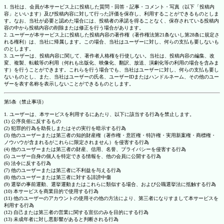
1. 当社は、会員が本サービス上に投稿した質問・回答・記事・コメント・写真（以下「投稿内
容」といいます）及び投稿内容に対して行った評価を保存し、利用することができるものとしま
す。なお、当社が必要と認めた場合には、投稿者の承諾を得ることなく、保存されている投稿内
容の中から投稿内容の削除または修正を行う場合があります。
2. ユーザーが本サービス上に投稿した投稿内容の著作権（著作権法第21条ないし第28条に規定さ
れる権利）は、当社に帰属します。この場合、当社はユーザーに対し、何らの支払も要しないも
のとします。
3. ユーザーは、投稿内容に関して、著作者人格権を行使しない。当社は、投稿内容の編集、改
変、複製、転載等の利用（何れも出版化、映像化、翻訳、放送、演劇化等の利用の場合を含みま
す）を行うことができます。これらを行う場合でも、当社はユーザーに対し、何らの支払も要し
ないものとし、また、当社はユーザーの氏名、ユーザーIDまたはハンドルネーム、その他のユー
ザーを表す名称を表示しないことができるものとします。
第5条（禁止事項）
1. ユーザーは、本サービスを利用するにあたり、以下に該当する行為を禁止します。
(1) 公序良俗に反するもの
(2) 犯罪的行為を助長しまたはその実行を暗示する行為
(3) 他のユーザーまたは第三者の知的財産権（著作権・意匠権・特許権・実用新案権・商標権・
ノウハウが含まれるがこれらに限定されません）を侵害する行為
(4) 他のユーザーまたは第三者の財産、信用、名誉、プライバシーを侵害する行為
(5) ユーザー自身の個人を特定できる情報を、他の会員に公開する行為
(6) 法令に反する行為
(7) 他のユーザーまたは第三者に不利益を与える行為
(8) 他のユーザーまたは第三者に対する誹謗中傷
(9) 選挙の事前運動、選挙運動またはこれらに類似する場合、および公職選挙法に抵触する行為
(10) 本サービスを商業目的で使用する行為
(11) 他のユーザーのアカウントの使用その他の方法により、第三者になりすまして本サービスを
利用する行為
(12) 自己または第三者の営業に関する宣伝のみを目的にする行為
(13) 未成年者に対し悪影響があると判断される行為