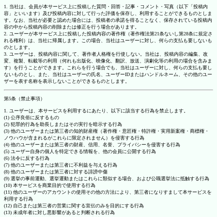
1. 当社は、会員が本サービス上に投稿した質問・回答・記事・コメント・写真（以下「投稿内
容」といいます）及び投稿内容に対して行った評価を保存し、利用することができるものとしま
す。なお、当社が必要と認めた場合には、投稿者の承諾を得ることなく、保存されている投稿内
容の中から投稿内容の削除または修正を行う場合があります。
2. ユーザーが本サービス上に投稿した投稿内容の著作権（著作権法第21条ないし第28条に規定さ
れる権利）は、当社に帰属します。この場合、当社はユーザーに対し、何らの支払も要しないも
のとします。
3. ユーザーは、投稿内容に関して、著作者人格権を行使しない。当社は、投稿内容の編集、改
変、複製、転載等の利用（何れも出版化、映像化、翻訳、放送、演劇化等の利用の場合を含みま
す）を行うことができます。これらを行う場合でも、当社はユーザーに対し、何らの支払も要し
ないものとし、また、当社はユーザーの氏名、ユーザーIDまたはハンドルネーム、その他のユー
ザーを表す名称を表示しないことができるものとします。
第5条（禁止事項）
1. ユーザーは、本サービスを利用するにあたり、以下に該当する行為を禁止します。
(1) 公序良俗に反するもの
(2) 犯罪的行為を助長しまたはその実行を暗示する行為
(3) 他のユーザーまたは第三者の知的財産権（著作権・意匠権・特許権・実用新案権・商標権・
ノウハウが含まれるがこれらに限定されません）を侵害する行為
(4) 他のユーザーまたは第三者の財産、信用、名誉、プライバシーを侵害する行為
(5) ユーザー自身の個人を特定できる情報を、他の会員に公開する行為
(6) 法令に反する行為
(7) 他のユーザーまたは第三者に不利益を与える行為
(8) 他のユーザーまたは第三者に対する誹謗中傷
(9) 選挙の事前運動、選挙運動またはこれらに類似する場合、および公職選挙法に抵触する行為
(10) 本サービスを商業目的で使用する行為
(11) 他のユーザーのアカウントの使用その他の方法により、第三者になりすまして本サービスを
利用する行為
(12) 自己または第三者の営業に関する宣伝のみを目的にする行為
(13) 未成年者に対し悪影響があると判断される行為