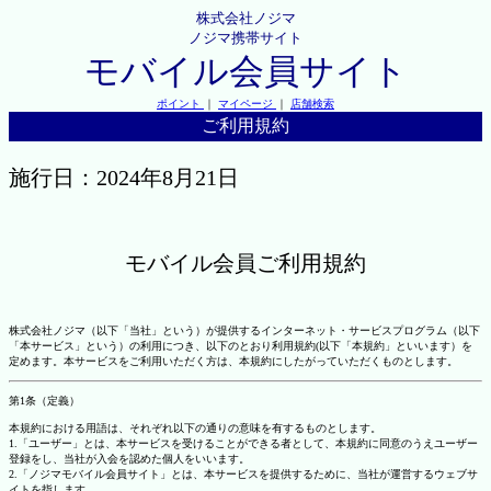
株式会社ノジマ
ノジマ携帯サイト
モバイル会員サイト
ポイント
｜
マイページ
｜
店舗検索
ご利用規約
施行日：2024年8月21日
モバイル会員ご利用規約
株式会社ノジマ（以下「当社」という）が提供するインターネット・サービスプログラム（以下
「本サービス」という）の利用につき、以下のとおり利用規約(以下「本規約」といいます）を
定めます。本サービスをご利用いただく方は、本規約にしたがっていただくものとします。
第1条（定義）
本規約における用語は、それぞれ以下の通りの意味を有するものとします。
1.「ユーザー」とは、本サービスを受けることができる者として、本規約に同意のうえユーザー
登録をし、当社が入会を認めた個人をいいます。
2.「ノジマモバイル会員サイト」とは、本サービスを提供するために、当社が運営するウェブサ
イトを指します。