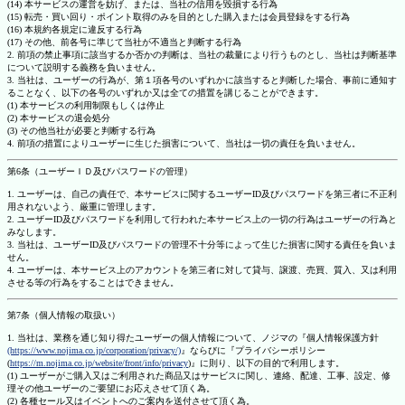
(14) 本サービスの運営を妨げ、または、当社の信用を毀損する行為
(15) 転売・買い回り・ポイント取得のみを目的とした購入または会員登録をする行為
(16) 本規約各規定に違反する行為
(17) その他、前各号に準じて当社が不適当と判断する行為
2. 前項の禁止事項に該当するか否かの判断は、当社の裁量により行うものとし、当社は判断基準
について説明する義務を負いません。
3. 当社は、ユーザーの行為が、第１項各号のいずれかに該当すると判断した場合、事前に通知す
ることなく、以下の各号のいずれか又は全ての措置を講じることができます。
(1) 本サービスの利用制限もしくは停止
(2) 本サービスの退会処分
(3) その他当社が必要と判断する行為
4. 前項の措置によりユーザーに生じた損害について、当社は一切の責任を負いません。
第6条（ユーザーＩＤ及びパスワードの管理）
1. ユーザーは、自己の責任で、本サービスに関するユーザーID及びパスワードを第三者に不正利
用されないよう、厳重に管理します。
2. ユーザーID及びパスワードを利用して行われた本サービス上の一切の行為はユーザーの行為と
みなします。
3. 当社は、ユーザーID及びパスワードの管理不十分等によって生じた損害に関する責任を負いま
せん。
4. ユーザーは、本サービス上のアカウントを第三者に対して貸与、譲渡、売買、質入、又は利用
させる等の行為をすることはできません。
第7条（個人情報の取扱い）
1. 当社は、業務を通じ知り得たユーザーの個人情報について、ノジマの『個人情報保護方針
(https://www.nojima.co.jp/corporation/privacy/)
』ならびに『プライバシーポリシー
(
https://m.nojima.co.jp/website/front/info/privacy
)』に則り、以下の目的で利用します。
(1) ユーザーがご購入又はご利用された商品又はサービスに関し、連絡、配達、工事、設定、修
理その他ユーザーのご要望にお応えさせて頂く為。
(2) 各種セール又はイベントへのご案内を送付させて頂く為。