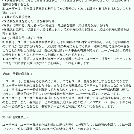
(2) 反社会的勢力に対して資金等を提供し、又は便宜を供与する等の関与をしていると認められ
る関係を有すること
2. ユーザーは、自ら又は第三者を利用して次の各号のいずれにも該当する行為を行わないことを
確約します。
(1) 暴力的な要求行為
(2) 法的な責任を超えた不当な要求行為
(3) 取引に関する、対応者への人格否定、脅迫的な言動、又は暴力を用いる行為
(4) 風説を流布し、偽計を用い又は威力を用いて相手方の信用を毀損し、又は相手方の業務を妨
害する行為
(5) その他前各号に準ずる行為
3. 当社は、ユーザーが反社会的勢力若しくは第1項各号のいずれかに該当し、若しくは前項各号
のいずれかに該当する行為をし、又は第1項の規定にもとづく表明・確約に関して虚偽の申告を
したことが判明した場合には、自己の責に帰すべき事由の有無を問わず、ユーザーに対して何ら
の催告をすることなく本サービスを解除することができます。
4. ユーザーは、前項により当社が本サービスを解除した場合、ユーザーに損害が生じたとしても
これを一切賠償する責任はないことを確認し、これを了承します。
第9条（登録の取消し）
1. ユーザーは、当社が定める手続により、いつでもユーザー登録を取消しすることができます。
2. ユーザーが本規約に違反した場合、または12ヶ月間連続して本サービスを利用しなかった場合
には、当社はユーザー登録を取消しできるものとします。ただし、ユーザー登録の取消し後も、
それまでに配信手続が完了していた情報等が当社等からユーザーに届くことがあります。
3. ユーザーは、ユーザー登録の取消しがなされた場合、当社に対して何ら請求権も取得しないも
のとします。また、各保証サービスの適用が受けられなくなり、ノジマスーパーポイントのご利
用が一切出来なくなるなど、各種本サービスのご利用ができなくなるものとします。
第10条（譲渡禁止）
ユーザーは、ユーザー資格または本規約に基づき発生した権利もしくは義務の全部もしくは一部
について、他人に譲渡、質入その他一切の処分を行うことはできません。