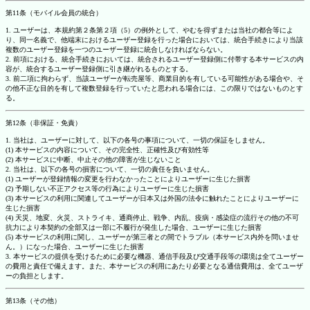
第11条（モバイル会員の統合）
1. ユーザーは、本規約第２条第２項（5）の例外として、やむを得ずまたは当社の都合等によ
り、同一名義で、他端末におけるユーザー登録を行った場合においては、統合手続きにより当該
複数のユーザー登録を一つのユーザー登録に統合しなければならない。
2. 前項における、統合手続きにおいては、統合されるユーザー登録側に付帯する本サービスの内
容が、統合するユーザー登録側に引き継がれるものとする。
3. 前二項に拘わらず、当該ユーザーが転売屋等、商業目的を有している可能性がある場合や、そ
の他不正な目的を有して複数登録を行っていたと思われる場合には、この限りではないものとす
る。
第12条（非保証・免責）
1. 当社は、ユーザーに対して、以下の各号の事項について、一切の保証をしません。
(1) 本サービスの内容について、その完全性、正確性及び有効性等
(2) 本サービスに中断、中止その他の障害が生じないこと
2. 当社は、以下の各号の損害について、一切の責任を負いません。
(1) ユーザーが登録情報の変更を行わなかったことによりユーザーに生じた損害
(2) 予期しない不正アクセス等の行為によりユーザーに生じた損害
(3) 本サービスの利用に関連してユーザーが日本又は外国の法令に触れたことによりユーザーに
生じた損害
(4) 天災、地変、火災、ストライキ、通商停止、戦争、内乱、疫病・感染症の流行その他の不可
抗力により本契約の全部又は一部に不履行が発生した場合、ユーザーに生じた損害
(5) 本サービスの利用に関し、ユーザーが第三者との間でトラブル（本サービス内外を問いませ
ん。）になった場合、ユーザーに生じた損害
3. 本サービスの提供を受けるために必要な機器、通信手段及び交通手段等の環境は全てユーザー
の費用と責任で備えます。また、本サービスの利用にあたり必要となる通信費用は、全てユーザ
ーの負担とします。
第13条（その他）