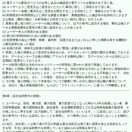
(3) 電子メール配信サービスのお申し込みの確認及び電子メールを配信させて頂く為。
(4) ユーザーよりご意見又はご提言をいただいた事項に対し、ご回答させて頂く為。
(5) ユーザーへ各種ご案内又はご意見をお聞きすることを目的として、連絡をさせて頂く為。
(6) 利用状況や利用環境などに関する調査を実施や、業務提携をした施設等や社内向けにさまざ
まな報告（属性の集計・分析等個人を特定できない様式に限る）を行うため
2. 業務を通じ知り得たユーザーの個人情報について、以下の各号に該当する場合、弊社は個人デ
ータを業務提携先企業等の第三者に提供することがあります。
(1) ユーザー本人の同意がある場合
(2) 第1項の利用目的のために必要のある場合
(3) 犯罪捜査の為など警察、検察、裁判所、弁護士会またはこれらに準じた権限を有する機関か
ら開示請求があった場合
(4) 会員の生命、身体又は財産の保護のために緊急に必要がある場合
3. 収集した個人情報をより安全性を高めるため、データセンターに保管の委託を実施しておりま
すが、データセンターでは個人情報にアクセスする権利は無く、又データセンターは当社により
定期的に監督をしております。
データ処理の委託を当社のセキュリティーの管理化に置かれた状況で実施しております。
4. 登録した情報に変更があった場合、ユーザーは、当社が定める方法により速やかに登録内容の
変更を行っていただくものとします。ユーザーが変更を怠ったことによる不利益について、当社
は責任を負いません。また、この場合、当社はユーザー登録を抹消することがあります。
5. その他、個人情報について本条項についての解釈に争いが出た場合や未記載の事項について
は、当社の『個人情報保護方針』ならびに『プライバシーポリシー』に基づいて判断致します。
第8条（反社会的勢力の排除）
1. ユーザーは、現在、暴力団、暴力団員、暴力団員でなくなった時から5年を経過しない者、暴
力団準構成員、暴力団関係企業、総会屋等、社会運動等標ぼうゴロ又は特殊知能暴力集団等、そ
の他これらに準ずる者（以下総称して「反社会的勢力」といいます。）に該当しないこと、及び
次の各号のいずれにも該当しないことを表明し、かつ将来にわたっても該当しないことを確約し
ます。
(1) 自己、自社若しくは第三者の不正の利益を図る目的又は第三者に損害を加える目的をもって
する等、不当に反社会的勢力を利用していると認められる関係を有すること