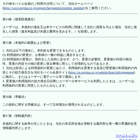
その他モバイル会員のご利用方法等について、当社ホームページ
(
https://www.nojima.co.jp/support/faq/question/mobile_member/
)をご参照ください。
第14条（損害賠償責任）
ユーザーは、本規約の違反又は本サービスの利用に関連して当社に損害を与えた場合、当社に発
生した損害（逸失利益及び弁護士費用を含みます。）を賠償します。
第15条（本規約の範囲および変更）
1. 当社は以下の場合に、本約款を変更できるものとします。
(1) 利用規約の変更が、お客様の一般の利益に適合するとき。
(2) 利用規約の変更が、契約をした目的に反せず、かつ、変更の必要性、変更後の内容の相当
性、変更の内容その他の変更に係る事情に照らして合理的なものであるとき。
2. 当社は前項による利用規約の変更にあたり、利用規約を変更する旨及び変更後の利用規約の内
容とその効力発生日を当社モバイル会員サイト(
https://m.nojima.co.jp/website/front/info/agreement
)
に掲示し、またはユーザーに電子メール等で通知します。
3. 変更後の利用規約の効力発生日以降にユーザーが本サービスを利用したときは、ユーザーは、
利用規約の変更に同意したものとみなします。
第16条（準拠法）
この規約に関する準拠法は、すべて日本国法が適用されるものとします。
第17条（管轄裁判所）
本規約に関する紛争が生じたときは、当社の本店所在地を管轄する裁判所を第一審の専属的合意
管轄裁判所とします。
ページトップへ
マイページへ