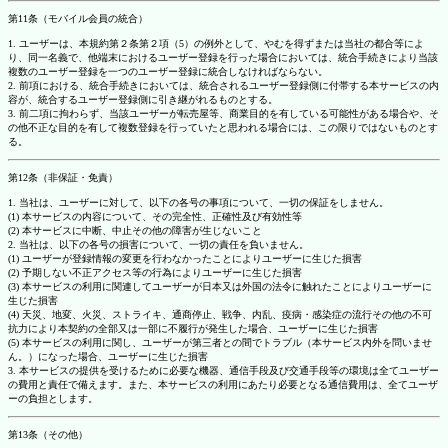
第11条（モバイル会員の統合）
1. ユーザーは、本規約第２条第２項（5）の例外として、やむを得ずまたは当社の都合等によ
り、同一名義で、他端末におけるユーザー登録を行った場合においては、統合手続きにより当該
複数のユーザー登録を一つのユーザー登録に統合しなければならない。
2. 前項における、統合手続きにおいては、統合されるユーザー登録側に付帯する本サービスの内
容が、統合するユーザー登録側に引き継がれるものとする。
3. 前二項に拘わらず、当該ユーザーが転売屋等、商業目的を有している可能性がある場合や、そ
の他不正な目的を有して複数登録を行っていたと思われる場合には、この限りではないものとす
る。
第12条（非保証・免責）
1. 当社は、ユーザーに対して、以下の各号の事項について、一切の保証をしません。
(1) 本サービスの内容について、その完全性、正確性及び有効性等
(2) 本サービスに中断、中止その他の障害が生じないこと
2. 当社は、以下の各号の損害について、一切の責任を負いません。
(1) ユーザーが登録情報の変更を行わなかったことによりユーザーに生じた損害
(2) 予期しない不正アクセス等の行為によりユーザーに生じた損害
(3) 本サービスの利用に関連してユーザーが日本又は外国の法令に触れたことによりユーザーに
生じた損害
(4) 天災、地変、火災、ストライキ、通商停止、戦争、内乱、疫病・感染症の流行その他の不可
抗力により本契約の全部又は一部に不履行が発生した場合、ユーザーに生じた損害
(5) 本サービスの利用に関し、ユーザーが第三者との間でトラブル（本サービス内外を問いませ
ん。）になった場合、ユーザーに生じた損害
3. 本サービスの提供を受けるために必要な機器、通信手段及び交通手段等の環境は全てユーザー
の費用と責任で備えます。また、本サービスの利用にあたり必要となる通信費用は、全てユーザ
ーの負担とします。
第13条（その他）