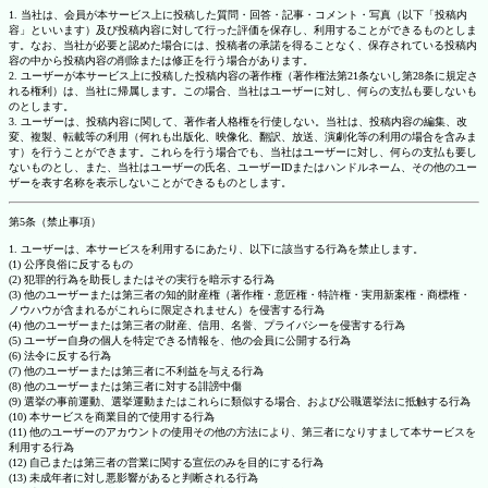
1. 当社は、会員が本サービス上に投稿した質問・回答・記事・コメント・写真（以下「投稿内
容」といいます）及び投稿内容に対して行った評価を保存し、利用することができるものとしま
す。なお、当社が必要と認めた場合には、投稿者の承諾を得ることなく、保存されている投稿内
容の中から投稿内容の削除または修正を行う場合があります。
2. ユーザーが本サービス上に投稿した投稿内容の著作権（著作権法第21条ないし第28条に規定さ
れる権利）は、当社に帰属します。この場合、当社はユーザーに対し、何らの支払も要しないも
のとします。
3. ユーザーは、投稿内容に関して、著作者人格権を行使しない。当社は、投稿内容の編集、改
変、複製、転載等の利用（何れも出版化、映像化、翻訳、放送、演劇化等の利用の場合を含みま
す）を行うことができます。これらを行う場合でも、当社はユーザーに対し、何らの支払も要し
ないものとし、また、当社はユーザーの氏名、ユーザーIDまたはハンドルネーム、その他のユー
ザーを表す名称を表示しないことができるものとします。
第5条（禁止事項）
1. ユーザーは、本サービスを利用するにあたり、以下に該当する行為を禁止します。
(1) 公序良俗に反するもの
(2) 犯罪的行為を助長しまたはその実行を暗示する行為
(3) 他のユーザーまたは第三者の知的財産権（著作権・意匠権・特許権・実用新案権・商標権・
ノウハウが含まれるがこれらに限定されません）を侵害する行為
(4) 他のユーザーまたは第三者の財産、信用、名誉、プライバシーを侵害する行為
(5) ユーザー自身の個人を特定できる情報を、他の会員に公開する行為
(6) 法令に反する行為
(7) 他のユーザーまたは第三者に不利益を与える行為
(8) 他のユーザーまたは第三者に対する誹謗中傷
(9) 選挙の事前運動、選挙運動またはこれらに類似する場合、および公職選挙法に抵触する行為
(10) 本サービスを商業目的で使用する行為
(11) 他のユーザーのアカウントの使用その他の方法により、第三者になりすまして本サービスを
利用する行為
(12) 自己または第三者の営業に関する宣伝のみを目的にする行為
(13) 未成年者に対し悪影響があると判断される行為