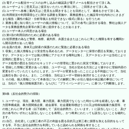
(3) 電子メール配信サービスのお申し込みの確認及び電子メールを配信させて頂く為。
(4) ユーザーよりご意見又はご提言をいただいた事項に対し、ご回答させて頂く為。
(5) ユーザーへ各種ご案内又はご意見をお聞きすることを目的として、連絡をさせて頂く為。
(6) 利用状況や利用環境などに関する調査を実施や、業務提携をした施設等や社内向けにさまざ
まな報告（属性の集計・分析等個人を特定できない様式に限る）を行うため
2. 業務を通じ知り得たユーザーの個人情報について、以下の各号に該当する場合、弊社は個人デ
ータを業務提携先企業等の第三者に提供することがあります。
(1) ユーザー本人の同意がある場合
(2) 第1項の利用目的のために必要のある場合
(3) 犯罪捜査の為など警察、検察、裁判所、弁護士会またはこれらに準じた権限を有する機関か
ら開示請求があった場合
(4) 会員の生命、身体又は財産の保護のために緊急に必要がある場合
3. 収集した個人情報をより安全性を高めるため、データセンターに保管の委託を実施しておりま
すが、データセンターでは個人情報にアクセスする権利は無く、又データセンターは当社により
定期的に監督をしております。
データ処理の委託を当社のセキュリティーの管理化に置かれた状況で実施しております。
4. 登録した情報に変更があった場合、ユーザーは、当社が定める方法により速やかに登録内容の
変更を行っていただくものとします。ユーザーが変更を怠ったことによる不利益について、当社
は責任を負いません。また、この場合、当社はユーザー登録を抹消することがあります。
5. その他、個人情報について本条項についての解釈に争いが出た場合や未記載の事項について
は、当社の『個人情報保護方針』ならびに『プライバシーポリシー』に基づいて判断致します。
第8条（反社会的勢力の排除）
1. ユーザーは、現在、暴力団、暴力団員、暴力団員でなくなった時から5年を経過しない者、暴
力団準構成員、暴力団関係企業、総会屋等、社会運動等標ぼうゴロ又は特殊知能暴力集団等、そ
の他これらに準ずる者（以下総称して「反社会的勢力」といいます。）に該当しないこと、及び
次の各号のいずれにも該当しないことを表明し、かつ将来にわたっても該当しないことを確約し
ます。
(1) 自己、自社若しくは第三者の不正の利益を図る目的又は第三者に損害を加える目的をもって
する等、不当に反社会的勢力を利用していると認められる関係を有すること