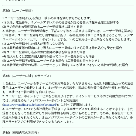
第2条（ユーザー登録）
1.ユーザー登録を行える方は、以下の条件を満たすものとします。
(1) 氏名、電話番号、Ｅメールアドレスその他当社が定める個人情報を正確に登録する
(2) その他当社が随時定めるユーザー登録資格に該当する者
2. 当社は、ユーザー登録希望者が、下記のいずれかに該当する場合には、ユーザー登録を認めな
い場合や、ユーザー登録を取り消す場合があり、各種会員向けサービスを受けることや、ノジマ
スーパーポイント（以下、「ポイント」とする。）のご利用は一切出来なくなるものとします。
(1) ユーザー登録をした個人が実在しない場合
(2) 本規約違反等の理由により過去にユーザー登録の停止処分又は除名処分を受けた場合
(3) ユーザー登録申し込みの際に虚偽の事項を申告された場合
(4) 他人もしくは架空の個人情報を使ってユーザー登録を行った場合
(5) ユーザー登録者が既にユーザーである場合（二重登録を行ったとき）
(6) 当社所定の審査の結果、ユーザーとして登録するのが適当ではないと当社が判断した場合
第3条（ユーザーに対するサービス）
1. 当社は、ユーザーから本サービスの利用料金をいただきません。ただし利用にあたっての通信
費用はユーザーの負担とします。また当社への接続中、回線の都合等で接続が中断した場合に
も、当社では一切の責任を負いません。
2. ユーザーは、ポイントサービスをご利用頂けます。ポイントサービス等のご利用方法等につい
ては、別途定めた『ノジマスーパーポイントご利用規約
(
https://www.nojima.co.jp/service/pointcard/
)』に則って運用致します。
3. ユーザーは、いつでも当社所定の手続きにより本サービスから退会することができます。また
退会にともなって当社に対して何ら請求権も取得しないものとします。その為、各保証サービス
の適用が受けられなくなり、またノジマスーパーポイントのご利用が一切出来なくなるなど、各
種本サービスのご利用ができなくなるものとします。
第4条（投稿内容の利用権）