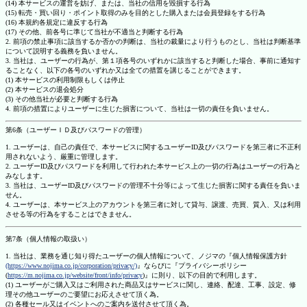
(14) 本サービスの運営を妨げ、または、当社の信用を毀損する行為
(15) 転売・買い回り・ポイント取得のみを目的とした購入または会員登録をする行為
(16) 本規約各規定に違反する行為
(17) その他、前各号に準じて当社が不適当と判断する行為
2. 前項の禁止事項に該当するか否かの判断は、当社の裁量により行うものとし、当社は判断基準
について説明する義務を負いません。
3. 当社は、ユーザーの行為が、第１項各号のいずれかに該当すると判断した場合、事前に通知す
ることなく、以下の各号のいずれか又は全ての措置を講じることができます。
(1) 本サービスの利用制限もしくは停止
(2) 本サービスの退会処分
(3) その他当社が必要と判断する行為
4. 前項の措置によりユーザーに生じた損害について、当社は一切の責任を負いません。
第6条（ユーザーＩＤ及びパスワードの管理）
1. ユーザーは、自己の責任で、本サービスに関するユーザーID及びパスワードを第三者に不正利
用されないよう、厳重に管理します。
2. ユーザーID及びパスワードを利用して行われた本サービス上の一切の行為はユーザーの行為と
みなします。
3. 当社は、ユーザーID及びパスワードの管理不十分等によって生じた損害に関する責任を負いま
せん。
4. ユーザーは、本サービス上のアカウントを第三者に対して貸与、譲渡、売買、質入、又は利用
させる等の行為をすることはできません。
第7条（個人情報の取扱い）
1. 当社は、業務を通じ知り得たユーザーの個人情報について、ノジマの『個人情報保護方針
(https://www.nojima.co.jp/corporation/privacy/)
』ならびに『プライバシーポリシー
(
https://m.nojima.co.jp/website/front/info/privacy
)』に則り、以下の目的で利用します。
(1) ユーザーがご購入又はご利用された商品又はサービスに関し、連絡、配達、工事、設定、修
理その他ユーザーのご要望にお応えさせて頂く為。
(2) 各種セール又はイベントへのご案内を送付させて頂く為。