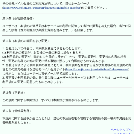
その他モバイル会員のご利用方法等について、当社ホームページ
(
https://www.nojima.co.jp/support/faq/question/mobile_member/
)をご参照ください。
第14条（損害賠償責任）
ユーザーは、本規約の違反又は本サービスの利用に関連して当社に損害を与えた場合、当社に発
生した損害（逸失利益及び弁護士費用を含みます。）を賠償します。
第15条（本規約の範囲および変更）
1. 当社は以下の場合に、本約款を変更できるものとします。
(1) 利用規約の変更が、お客様の一般の利益に適合するとき。
(2) 利用規約の変更が、契約をした目的に反せず、かつ、変更の必要性、変更後の内容の相当
性、変更の内容その他の変更に係る事情に照らして合理的なものであるとき。
2. 当社は前項による利用規約の変更にあたり、利用規約を変更する旨及び変更後の利用規約の内
容とその効力発生日を当社モバイル会員サイト(
https://m.nojima.co.jp/website/front/info/agreement
)
に掲示し、またはユーザーに電子メール等で通知します。
3. 変更後の利用規約の効力発生日以降にユーザーが本サービスを利用したときは、ユーザーは、
利用規約の変更に同意したものとみなします。
第16条（準拠法）
この規約に関する準拠法は、すべて日本国法が適用されるものとします。
第17条（管轄裁判所）
本規約に関する紛争が生じたときは、当社の本店所在地を管轄する裁判所を第一審の専属的合意
管轄裁判所とします。
ページトップへ
マイページへ