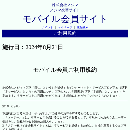
株式会社ノジマ
ノジマ携帯サイト
モバイル会員サイト
ポイント
｜
マイページ
｜
店舗検索
ご利用規約
施行日：2024年8月21日
モバイル会員ご利用規約
株式会社ノジマ（以下「当社」という）が提供するインターネット・サービスプログラム（以下
「本サービス」という）の利用につき、以下のとおり利用規約(以下「本規約」といいます）を
定めます。本サービスをご利用いただく方は、本規約にしたがっていただくものとします。
第1条（定義）
本規約における用語は、それぞれ以下の通りの意味を有するものとします。
1.「ユーザー」とは、本サービスを受けることができる者として、本規約に同意のうえユーザー
登録をし、当社が入会を認めた個人をいいます。
2.「ノジマモバイル会員サイト」とは、本サービスを提供するために、当社が運営するウェブサ
イトを指します。