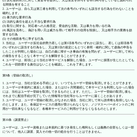
(2) 反社会的勢力に対して資金等を提供し、又は便宜を供与する等の関与をしていると認められ
る関係を有すること
2. ユーザーは、自ら又は第三者を利用して次の各号のいずれにも該当する行為を行わないことを
確約します。
(1) 暴力的な要求行為
(2) 法的な責任を超えた不当な要求行為
(3) 取引に関する、対応者への人格否定、脅迫的な言動、又は暴力を用いる行為
(4) 風説を流布し、偽計を用い又は威力を用いて相手方の信用を毀損し、又は相手方の業務を妨
害する行為
(5) その他前各号に準ずる行為
3. 当社は、ユーザーが反社会的勢力若しくは第1項各号のいずれかに該当し、若しくは前項各号
のいずれかに該当する行為をし、又は第1項の規定にもとづく表明・確約に関して虚偽の申告を
したことが判明した場合には、自己の責に帰すべき事由の有無を問わず、ユーザーに対して何ら
の催告をすることなく本サービスを解除することができます。
4. ユーザーは、前項により当社が本サービスを解除した場合、ユーザーに損害が生じたとしても
これを一切賠償する責任はないことを確認し、これを了承します。
第9条（登録の取消し）
1. ユーザーは、当社が定める手続により、いつでもユーザー登録を取消しすることができます。
2. ユーザーが本規約に違反した場合、または12ヶ月間連続して本サービスを利用しなかった場合
には、当社はユーザー登録を取消しできるものとします。ただし、ユーザー登録の取消し後も、
それまでに配信手続が完了していた情報等が当社等からユーザーに届くことがあります。
3. ユーザーは、ユーザー登録の取消しがなされた場合、当社に対して何ら請求権も取得しないも
のとします。また、各保証サービスの適用が受けられなくなり、ノジマスーパーポイントのご利
用が一切出来なくなるなど、各種本サービスのご利用ができなくなるものとします。
第10条（譲渡禁止）
ユーザーは、ユーザー資格または本規約に基づき発生した権利もしくは義務の全部もしくは一部
について、他人に譲渡、質入その他一切の処分を行うことはできません。