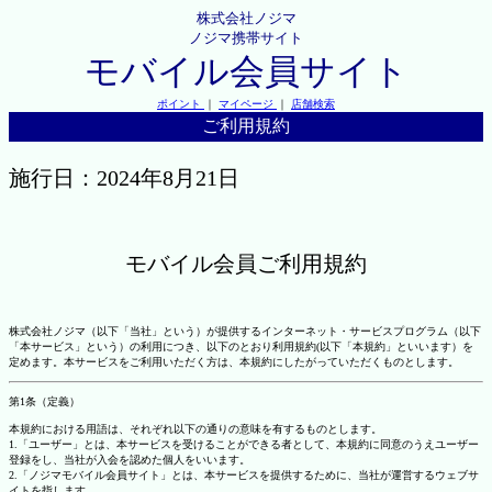
株式会社ノジマ
ノジマ携帯サイト
モバイル会員サイト
ポイント
｜
マイページ
｜
店舗検索
ご利用規約
施行日：2024年8月21日
モバイル会員ご利用規約
株式会社ノジマ（以下「当社」という）が提供するインターネット・サービスプログラム（以下
「本サービス」という）の利用につき、以下のとおり利用規約(以下「本規約」といいます）を
定めます。本サービスをご利用いただく方は、本規約にしたがっていただくものとします。
第1条（定義）
本規約における用語は、それぞれ以下の通りの意味を有するものとします。
1.「ユーザー」とは、本サービスを受けることができる者として、本規約に同意のうえユーザー
登録をし、当社が入会を認めた個人をいいます。
2.「ノジマモバイル会員サイト」とは、本サービスを提供するために、当社が運営するウェブサ
イトを指します。