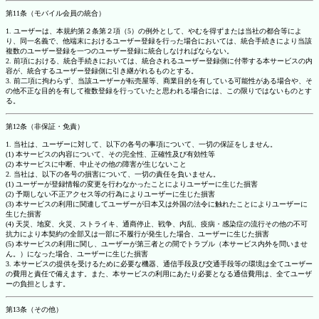
第11条（モバイル会員の統合）
1. ユーザーは、本規約第２条第２項（5）の例外として、やむを得ずまたは当社の都合等によ
り、同一名義で、他端末におけるユーザー登録を行った場合においては、統合手続きにより当該
複数のユーザー登録を一つのユーザー登録に統合しなければならない。
2. 前項における、統合手続きにおいては、統合されるユーザー登録側に付帯する本サービスの内
容が、統合するユーザー登録側に引き継がれるものとする。
3. 前二項に拘わらず、当該ユーザーが転売屋等、商業目的を有している可能性がある場合や、そ
の他不正な目的を有して複数登録を行っていたと思われる場合には、この限りではないものとす
る。
第12条（非保証・免責）
1. 当社は、ユーザーに対して、以下の各号の事項について、一切の保証をしません。
(1) 本サービスの内容について、その完全性、正確性及び有効性等
(2) 本サービスに中断、中止その他の障害が生じないこと
2. 当社は、以下の各号の損害について、一切の責任を負いません。
(1) ユーザーが登録情報の変更を行わなかったことによりユーザーに生じた損害
(2) 予期しない不正アクセス等の行為によりユーザーに生じた損害
(3) 本サービスの利用に関連してユーザーが日本又は外国の法令に触れたことによりユーザーに
生じた損害
(4) 天災、地変、火災、ストライキ、通商停止、戦争、内乱、疫病・感染症の流行その他の不可
抗力により本契約の全部又は一部に不履行が発生した場合、ユーザーに生じた損害
(5) 本サービスの利用に関し、ユーザーが第三者との間でトラブル（本サービス内外を問いませ
ん。）になった場合、ユーザーに生じた損害
3. 本サービスの提供を受けるために必要な機器、通信手段及び交通手段等の環境は全てユーザー
の費用と責任で備えます。また、本サービスの利用にあたり必要となる通信費用は、全てユーザ
ーの負担とします。
第13条（その他）