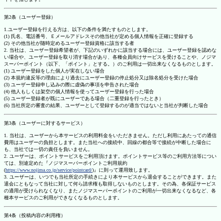
第2条（ユーザー登録）
1.ユーザー登録を行える方は、以下の条件を満たすものとします。
(1) 氏名、電話番号、Ｅメールアドレスその他当社が定める個人情報を正確に登録する
(2) その他当社が随時定めるユーザー登録資格に該当する者
2. 当社は、ユーザー登録希望者が、下記のいずれかに該当する場合には、ユーザー登録を認めな
い場合や、ユーザー登録を取り消す場合があり、各種会員向けサービスを受けることや、ノジマ
スーパーポイント（以下、「ポイント」とする。）のご利用は一切出来なくなるものとします。
(1) ユーザー登録をした個人が実在しない場合
(2) 本規約違反等の理由により過去にユーザー登録の停止処分又は除名処分を受けた場合
(3) ユーザー登録申し込みの際に虚偽の事項を申告された場合
(4) 他人もしくは架空の個人情報を使ってユーザー登録を行った場合
(5) ユーザー登録者が既にユーザーである場合（二重登録を行ったとき）
(6) 当社所定の審査の結果、ユーザーとして登録するのが適当ではないと当社が判断した場合
第3条（ユーザーに対するサービス）
1. 当社は、ユーザーから本サービスの利用料金をいただきません。ただし利用にあたっての通信
費用はユーザーの負担とします。また当社への接続中、回線の都合等で接続が中断した場合に
も、当社では一切の責任を負いません。
2. ユーザーは、ポイントサービスをご利用頂けます。ポイントサービス等のご利用方法等につい
ては、別途定めた『ノジマスーパーポイントご利用規約
(
https://www.nojima.co.jp/service/pointcard/
)』に則って運用致します。
3. ユーザーは、いつでも当社所定の手続きにより本サービスから退会することができます。また
退会にともなって当社に対して何ら請求権も取得しないものとします。その為、各保証サービス
の適用が受けられなくなり、またノジマスーパーポイントのご利用が一切出来なくなるなど、各
種本サービスのご利用ができなくなるものとします。
第4条（投稿内容の利用権）