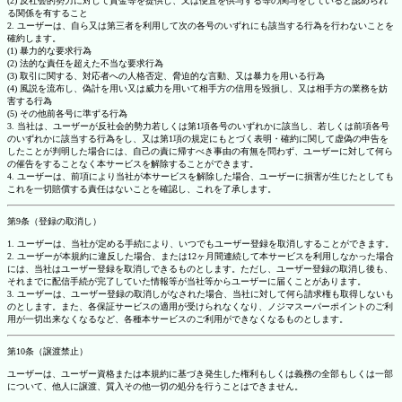
(2) 反社会的勢力に対して資金等を提供し、又は便宜を供与する等の関与をしていると認められ
る関係を有すること
2. ユーザーは、自ら又は第三者を利用して次の各号のいずれにも該当する行為を行わないことを
確約します。
(1) 暴力的な要求行為
(2) 法的な責任を超えた不当な要求行為
(3) 取引に関する、対応者への人格否定、脅迫的な言動、又は暴力を用いる行為
(4) 風説を流布し、偽計を用い又は威力を用いて相手方の信用を毀損し、又は相手方の業務を妨
害する行為
(5) その他前各号に準ずる行為
3. 当社は、ユーザーが反社会的勢力若しくは第1項各号のいずれかに該当し、若しくは前項各号
のいずれかに該当する行為をし、又は第1項の規定にもとづく表明・確約に関して虚偽の申告を
したことが判明した場合には、自己の責に帰すべき事由の有無を問わず、ユーザーに対して何ら
の催告をすることなく本サービスを解除することができます。
4. ユーザーは、前項により当社が本サービスを解除した場合、ユーザーに損害が生じたとしても
これを一切賠償する責任はないことを確認し、これを了承します。
第9条（登録の取消し）
1. ユーザーは、当社が定める手続により、いつでもユーザー登録を取消しすることができます。
2. ユーザーが本規約に違反した場合、または12ヶ月間連続して本サービスを利用しなかった場合
には、当社はユーザー登録を取消しできるものとします。ただし、ユーザー登録の取消し後も、
それまでに配信手続が完了していた情報等が当社等からユーザーに届くことがあります。
3. ユーザーは、ユーザー登録の取消しがなされた場合、当社に対して何ら請求権も取得しないも
のとします。また、各保証サービスの適用が受けられなくなり、ノジマスーパーポイントのご利
用が一切出来なくなるなど、各種本サービスのご利用ができなくなるものとします。
第10条（譲渡禁止）
ユーザーは、ユーザー資格または本規約に基づき発生した権利もしくは義務の全部もしくは一部
について、他人に譲渡、質入その他一切の処分を行うことはできません。