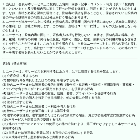
1. 当社は、会員が本サービス上に投稿した質問・回答・記事・コメント・写真（以下「投稿内
容」といいます）及び投稿内容に対して行った評価を保存し、利用することができるものとしま
す。なお、当社が必要と認めた場合には、投稿者の承諾を得ることなく、保存されている投稿内
容の中から投稿内容の削除または修正を行う場合があります。
2. ユーザーが本サービス上に投稿した投稿内容の著作権（著作権法第21条ないし第28条に規定さ
れる権利）は、当社に帰属します。この場合、当社はユーザーに対し、何らの支払も要しないも
のとします。
3. ユーザーは、投稿内容に関して、著作者人格権を行使しない。当社は、投稿内容の編集、改
変、複製、転載等の利用（何れも出版化、映像化、翻訳、放送、演劇化等の利用の場合を含みま
す）を行うことができます。これらを行う場合でも、当社はユーザーに対し、何らの支払も要し
ないものとし、また、当社はユーザーの氏名、ユーザーIDまたはハンドルネーム、その他のユー
ザーを表す名称を表示しないことができるものとします。
第5条（禁止事項）
1. ユーザーは、本サービスを利用するにあたり、以下に該当する行為を禁止します。
(1) 公序良俗に反するもの
(2) 犯罪的行為を助長しまたはその実行を暗示する行為
(3) 他のユーザーまたは第三者の知的財産権（著作権・意匠権・特許権・実用新案権・商標権・
ノウハウが含まれるがこれらに限定されません）を侵害する行為
(4) 他のユーザーまたは第三者の財産、信用、名誉、プライバシーを侵害する行為
(5) ユーザー自身の個人を特定できる情報を、他の会員に公開する行為
(6) 法令に反する行為
(7) 他のユーザーまたは第三者に不利益を与える行為
(8) 他のユーザーまたは第三者に対する誹謗中傷
(9) 選挙の事前運動、選挙運動またはこれらに類似する場合、および公職選挙法に抵触する行為
(10) 本サービスを商業目的で使用する行為
(11) 他のユーザーのアカウントの使用その他の方法により、第三者になりすまして本サービスを
利用する行為
(12) 自己または第三者の営業に関する宣伝のみを目的にする行為
(13) 未成年者に対し悪影響があると判断される行為