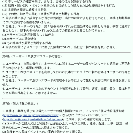
(14) 本サービスの運営を妨げ、または、当社の信用を毀損する行為
(15) 転売・買い回り・ポイント取得のみを目的とした購入または会員登録をする行為
(16) 本規約各規定に違反する行為
(17) その他、前各号に準じて当社が不適当と判断する行為
2. 前項の禁止事項に該当するか否かの判断は、当社の裁量により行うものとし、当社は判断基準
について説明する義務を負いません。
3. 当社は、ユーザーの行為が、第１項各号のいずれかに該当すると判断した場合、事前に通知す
ることなく、以下の各号のいずれか又は全ての措置を講じることができます。
(1) 本サービスの利用制限もしくは停止
(2) 本サービスの退会処分
(3) その他当社が必要と判断する行為
4. 前項の措置によりユーザーに生じた損害について、当社は一切の責任を負いません。
第6条（ユーザーＩＤ及びパスワードの管理）
1. ユーザーは、自己の責任で、本サービスに関するユーザーID及びパスワードを第三者に不正利
用されないよう、厳重に管理します。
2. ユーザーID及びパスワードを利用して行われた本サービス上の一切の行為はユーザーの行為と
みなします。
3. 当社は、ユーザーID及びパスワードの管理不十分等によって生じた損害に関する責任を負いま
せん。
4. ユーザーは、本サービス上のアカウントを第三者に対して貸与、譲渡、売買、質入、又は利用
させる等の行為をすることはできません。
第7条（個人情報の取扱い）
1. 当社は、業務を通じ知り得たユーザーの個人情報について、ノジマの『個人情報保護方針
(https://www.nojima.co.jp/corporation/privacy/)
』ならびに『プライバシーポリシー
(
https://m.nojima.co.jp/website/front/info/privacy
)』に則り、以下の目的で利用します。
(1) ユーザーがご購入又はご利用された商品又はサービスに関し、連絡、配達、工事、設定、修
理その他ユーザーのご要望にお応えさせて頂く為。
(2) 各種セール又はイベントへのご案内を送付させて頂く為。