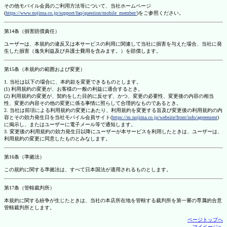
その他モバイル会員のご利用方法等について、当社ホームページ
(
https://www.nojima.co.jp/support/faq/question/mobile_member/
)をご参照ください。
第14条（損害賠償責任）
ユーザーは、本規約の違反又は本サービスの利用に関連して当社に損害を与えた場合、当社に発
生した損害（逸失利益及び弁護士費用を含みます。）を賠償します。
第15条（本規約の範囲および変更）
1. 当社は以下の場合に、本約款を変更できるものとします。
(1) 利用規約の変更が、お客様の一般の利益に適合するとき。
(2) 利用規約の変更が、契約をした目的に反せず、かつ、変更の必要性、変更後の内容の相当
性、変更の内容その他の変更に係る事情に照らして合理的なものであるとき。
2. 当社は前項による利用規約の変更にあたり、利用規約を変更する旨及び変更後の利用規約の内
容とその効力発生日を当社モバイル会員サイト(
https://m.nojima.co.jp/website/front/info/agreement
)
に掲示し、またはユーザーに電子メール等で通知します。
3. 変更後の利用規約の効力発生日以降にユーザーが本サービスを利用したときは、ユーザーは、
利用規約の変更に同意したものとみなします。
第16条（準拠法）
この規約に関する準拠法は、すべて日本国法が適用されるものとします。
第17条（管轄裁判所）
本規約に関する紛争が生じたときは、当社の本店所在地を管轄する裁判所を第一審の専属的合意
管轄裁判所とします。
ページトップへ
マイページへ