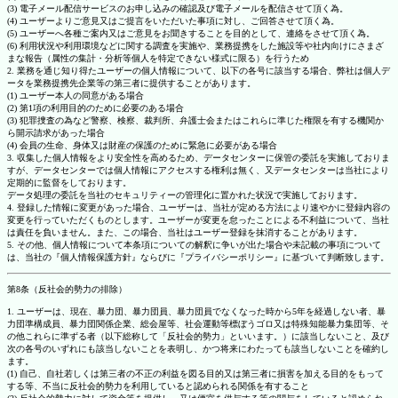
(3) 電子メール配信サービスのお申し込みの確認及び電子メールを配信させて頂く為。
(4) ユーザーよりご意見又はご提言をいただいた事項に対し、ご回答させて頂く為。
(5) ユーザーへ各種ご案内又はご意見をお聞きすることを目的として、連絡をさせて頂く為。
(6) 利用状況や利用環境などに関する調査を実施や、業務提携をした施設等や社内向けにさまざ
まな報告（属性の集計・分析等個人を特定できない様式に限る）を行うため
2. 業務を通じ知り得たユーザーの個人情報について、以下の各号に該当する場合、弊社は個人デ
ータを業務提携先企業等の第三者に提供することがあります。
(1) ユーザー本人の同意がある場合
(2) 第1項の利用目的のために必要のある場合
(3) 犯罪捜査の為など警察、検察、裁判所、弁護士会またはこれらに準じた権限を有する機関か
ら開示請求があった場合
(4) 会員の生命、身体又は財産の保護のために緊急に必要がある場合
3. 収集した個人情報をより安全性を高めるため、データセンターに保管の委託を実施しておりま
すが、データセンターでは個人情報にアクセスする権利は無く、又データセンターは当社により
定期的に監督をしております。
データ処理の委託を当社のセキュリティーの管理化に置かれた状況で実施しております。
4. 登録した情報に変更があった場合、ユーザーは、当社が定める方法により速やかに登録内容の
変更を行っていただくものとします。ユーザーが変更を怠ったことによる不利益について、当社
は責任を負いません。また、この場合、当社はユーザー登録を抹消することがあります。
5. その他、個人情報について本条項についての解釈に争いが出た場合や未記載の事項について
は、当社の『個人情報保護方針』ならびに『プライバシーポリシー』に基づいて判断致します。
第8条（反社会的勢力の排除）
1. ユーザーは、現在、暴力団、暴力団員、暴力団員でなくなった時から5年を経過しない者、暴
力団準構成員、暴力団関係企業、総会屋等、社会運動等標ぼうゴロ又は特殊知能暴力集団等、そ
の他これらに準ずる者（以下総称して「反社会的勢力」といいます。）に該当しないこと、及び
次の各号のいずれにも該当しないことを表明し、かつ将来にわたっても該当しないことを確約し
ます。
(1) 自己、自社若しくは第三者の不正の利益を図る目的又は第三者に損害を加える目的をもって
する等、不当に反社会的勢力を利用していると認められる関係を有すること