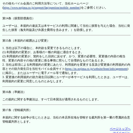
その他モバイル会員のご利用方法等について、当社ホームページ
(
https://www.nojima.co.jp/support/faq/question/mobile_member/
)をご参照ください。
第14条（損害賠償責任）
ユーザーは、本規約の違反又は本サービスの利用に関連して当社に損害を与えた場合、当社に発
生した損害（逸失利益及び弁護士費用を含みます。）を賠償します。
第15条（本規約の範囲および変更）
1. 当社は以下の場合に、本約款を変更できるものとします。
(1) 利用規約の変更が、お客様の一般の利益に適合するとき。
(2) 利用規約の変更が、契約をした目的に反せず、かつ、変更の必要性、変更後の内容の相当
性、変更の内容その他の変更に係る事情に照らして合理的なものであるとき。
2. 当社は前項による利用規約の変更にあたり、利用規約を変更する旨及び変更後の利用規約の内
容とその効力発生日を当社モバイル会員サイト(
https://m.nojima.co.jp/website/front/info/agreement
)
に掲示し、またはユーザーに電子メール等で通知します。
3. 変更後の利用規約の効力発生日以降にユーザーが本サービスを利用したときは、ユーザーは、
利用規約の変更に同意したものとみなします。
第16条（準拠法）
この規約に関する準拠法は、すべて日本国法が適用されるものとします。
第17条（管轄裁判所）
本規約に関する紛争が生じたときは、当社の本店所在地を管轄する裁判所を第一審の専属的合意
管轄裁判所とします。
ページトップへ
マイページへ