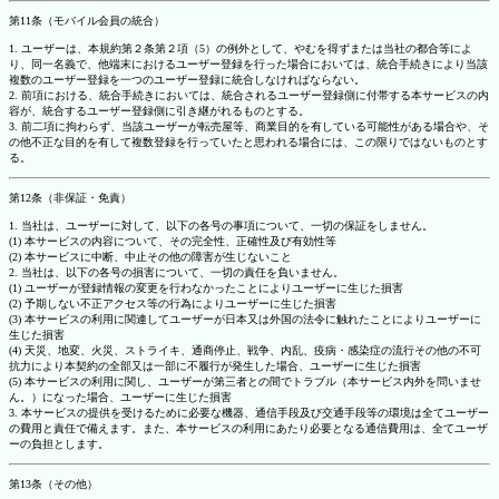
第11条（モバイル会員の統合）
1. ユーザーは、本規約第２条第２項（5）の例外として、やむを得ずまたは当社の都合等によ
り、同一名義で、他端末におけるユーザー登録を行った場合においては、統合手続きにより当該
複数のユーザー登録を一つのユーザー登録に統合しなければならない。
2. 前項における、統合手続きにおいては、統合されるユーザー登録側に付帯する本サービスの内
容が、統合するユーザー登録側に引き継がれるものとする。
3. 前二項に拘わらず、当該ユーザーが転売屋等、商業目的を有している可能性がある場合や、そ
の他不正な目的を有して複数登録を行っていたと思われる場合には、この限りではないものとす
る。
第12条（非保証・免責）
1. 当社は、ユーザーに対して、以下の各号の事項について、一切の保証をしません。
(1) 本サービスの内容について、その完全性、正確性及び有効性等
(2) 本サービスに中断、中止その他の障害が生じないこと
2. 当社は、以下の各号の損害について、一切の責任を負いません。
(1) ユーザーが登録情報の変更を行わなかったことによりユーザーに生じた損害
(2) 予期しない不正アクセス等の行為によりユーザーに生じた損害
(3) 本サービスの利用に関連してユーザーが日本又は外国の法令に触れたことによりユーザーに
生じた損害
(4) 天災、地変、火災、ストライキ、通商停止、戦争、内乱、疫病・感染症の流行その他の不可
抗力により本契約の全部又は一部に不履行が発生した場合、ユーザーに生じた損害
(5) 本サービスの利用に関し、ユーザーが第三者との間でトラブル（本サービス内外を問いませ
ん。）になった場合、ユーザーに生じた損害
3. 本サービスの提供を受けるために必要な機器、通信手段及び交通手段等の環境は全てユーザー
の費用と責任で備えます。また、本サービスの利用にあたり必要となる通信費用は、全てユーザ
ーの負担とします。
第13条（その他）