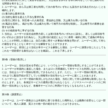
(2) 反社会的勢力に対して資金等を提供し、又は便宜を供与する等の関与をしていると認められ
る関係を有すること
2. ユーザーは、自ら又は第三者を利用して次の各号のいずれにも該当する行為を行わないことを
確約します。
(1) 暴力的な要求行為
(2) 法的な責任を超えた不当な要求行為
(3) 取引に関する、対応者への人格否定、脅迫的な言動、又は暴力を用いる行為
(4) 風説を流布し、偽計を用い又は威力を用いて相手方の信用を毀損し、又は相手方の業務を妨
害する行為
(5) その他前各号に準ずる行為
3. 当社は、ユーザーが反社会的勢力若しくは第1項各号のいずれかに該当し、若しくは前項各号
のいずれかに該当する行為をし、又は第1項の規定にもとづく表明・確約に関して虚偽の申告を
したことが判明した場合には、自己の責に帰すべき事由の有無を問わず、ユーザーに対して何ら
の催告をすることなく本サービスを解除することができます。
4. ユーザーは、前項により当社が本サービスを解除した場合、ユーザーに損害が生じたとしても
これを一切賠償する責任はないことを確認し、これを了承します。
第9条（登録の取消し）
1. ユーザーは、当社が定める手続により、いつでもユーザー登録を取消しすることができます。
2. ユーザーが本規約に違反した場合、または12ヶ月間連続して本サービスを利用しなかった場合
には、当社はユーザー登録を取消しできるものとします。ただし、ユーザー登録の取消し後も、
それまでに配信手続が完了していた情報等が当社等からユーザーに届くことがあります。
3. ユーザーは、ユーザー登録の取消しがなされた場合、当社に対して何ら請求権も取得しないも
のとします。また、各保証サービスの適用が受けられなくなり、ノジマスーパーポイントのご利
用が一切出来なくなるなど、各種本サービスのご利用ができなくなるものとします。
第10条（譲渡禁止）
ユーザーは、ユーザー資格または本規約に基づき発生した権利もしくは義務の全部もしくは一部
について、他人に譲渡、質入その他一切の処分を行うことはできません。