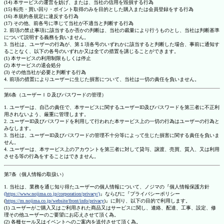
(14) 本サービスの運営を妨げ、または、当社の信用を毀損する行為
(15) 転売・買い回り・ポイント取得のみを目的とした購入または会員登録をする行為
(16) 本規約各規定に違反する行為
(17) その他、前各号に準じて当社が不適当と判断する行為
2. 前項の禁止事項に該当するか否かの判断は、当社の裁量により行うものとし、当社は判断基準
について説明する義務を負いません。
3. 当社は、ユーザーの行為が、第１項各号のいずれかに該当すると判断した場合、事前に通知す
ることなく、以下の各号のいずれか又は全ての措置を講じることができます。
(1) 本サービスの利用制限もしくは停止
(2) 本サービスの退会処分
(3) その他当社が必要と判断する行為
4. 前項の措置によりユーザーに生じた損害について、当社は一切の責任を負いません。
第6条（ユーザーＩＤ及びパスワードの管理）
1. ユーザーは、自己の責任で、本サービスに関するユーザーID及びパスワードを第三者に不正利
用されないよう、厳重に管理します。
2. ユーザーID及びパスワードを利用して行われた本サービス上の一切の行為はユーザーの行為と
みなします。
3. 当社は、ユーザーID及びパスワードの管理不十分等によって生じた損害に関する責任を負いま
せん。
4. ユーザーは、本サービス上のアカウントを第三者に対して貸与、譲渡、売買、質入、又は利用
させる等の行為をすることはできません。
第7条（個人情報の取扱い）
1. 当社は、業務を通じ知り得たユーザーの個人情報について、ノジマの『個人情報保護方針
(https://www.nojima.co.jp/corporation/privacy/)
』ならびに『プライバシーポリシー
(
https://m.nojima.co.jp/website/front/info/privacy
)』に則り、以下の目的で利用します。
(1) ユーザーがご購入又はご利用された商品又はサービスに関し、連絡、配達、工事、設定、修
理その他ユーザーのご要望にお応えさせて頂く為。
(2) 各種セール又はイベントへのご案内を送付させて頂く為。