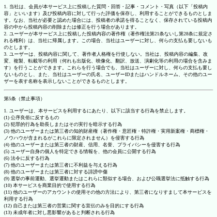
1. 当社は、会員が本サービス上に投稿した質問・回答・記事・コメント・写真（以下「投稿内
容」といいます）及び投稿内容に対して行った評価を保存し、利用することができるものとしま
す。なお、当社が必要と認めた場合には、投稿者の承諾を得ることなく、保存されている投稿内
容の中から投稿内容の削除または修正を行う場合があります。
2. ユーザーが本サービス上に投稿した投稿内容の著作権（著作権法第21条ないし第28条に規定さ
れる権利）は、当社に帰属します。この場合、当社はユーザーに対し、何らの支払も要しないも
のとします。
3. ユーザーは、投稿内容に関して、著作者人格権を行使しない。当社は、投稿内容の編集、改
変、複製、転載等の利用（何れも出版化、映像化、翻訳、放送、演劇化等の利用の場合を含みま
す）を行うことができます。これらを行う場合でも、当社はユーザーに対し、何らの支払も要し
ないものとし、また、当社はユーザーの氏名、ユーザーIDまたはハンドルネーム、その他のユー
ザーを表す名称を表示しないことができるものとします。
第5条（禁止事項）
1. ユーザーは、本サービスを利用するにあたり、以下に該当する行為を禁止します。
(1) 公序良俗に反するもの
(2) 犯罪的行為を助長しまたはその実行を暗示する行為
(3) 他のユーザーまたは第三者の知的財産権（著作権・意匠権・特許権・実用新案権・商標権・
ノウハウが含まれるがこれらに限定されません）を侵害する行為
(4) 他のユーザーまたは第三者の財産、信用、名誉、プライバシーを侵害する行為
(5) ユーザー自身の個人を特定できる情報を、他の会員に公開する行為
(6) 法令に反する行為
(7) 他のユーザーまたは第三者に不利益を与える行為
(8) 他のユーザーまたは第三者に対する誹謗中傷
(9) 選挙の事前運動、選挙運動またはこれらに類似する場合、および公職選挙法に抵触する行為
(10) 本サービスを商業目的で使用する行為
(11) 他のユーザーのアカウントの使用その他の方法により、第三者になりすまして本サービスを
利用する行為
(12) 自己または第三者の営業に関する宣伝のみを目的にする行為
(13) 未成年者に対し悪影響があると判断される行為