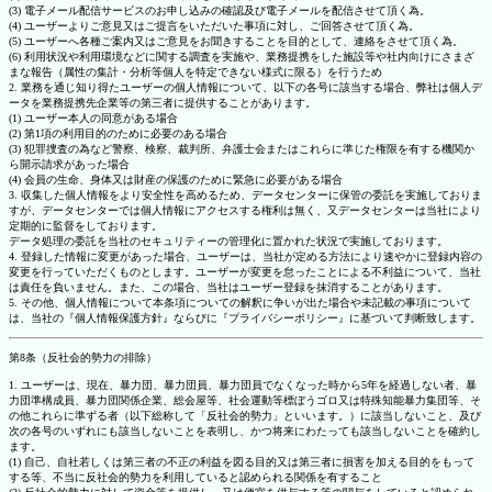
(3) 電子メール配信サービスのお申し込みの確認及び電子メールを配信させて頂く為。
(4) ユーザーよりご意見又はご提言をいただいた事項に対し、ご回答させて頂く為。
(5) ユーザーへ各種ご案内又はご意見をお聞きすることを目的として、連絡をさせて頂く為。
(6) 利用状況や利用環境などに関する調査を実施や、業務提携をした施設等や社内向けにさまざ
まな報告（属性の集計・分析等個人を特定できない様式に限る）を行うため
2. 業務を通じ知り得たユーザーの個人情報について、以下の各号に該当する場合、弊社は個人デ
ータを業務提携先企業等の第三者に提供することがあります。
(1) ユーザー本人の同意がある場合
(2) 第1項の利用目的のために必要のある場合
(3) 犯罪捜査の為など警察、検察、裁判所、弁護士会またはこれらに準じた権限を有する機関か
ら開示請求があった場合
(4) 会員の生命、身体又は財産の保護のために緊急に必要がある場合
3. 収集した個人情報をより安全性を高めるため、データセンターに保管の委託を実施しておりま
すが、データセンターでは個人情報にアクセスする権利は無く、又データセンターは当社により
定期的に監督をしております。
データ処理の委託を当社のセキュリティーの管理化に置かれた状況で実施しております。
4. 登録した情報に変更があった場合、ユーザーは、当社が定める方法により速やかに登録内容の
変更を行っていただくものとします。ユーザーが変更を怠ったことによる不利益について、当社
は責任を負いません。また、この場合、当社はユーザー登録を抹消することがあります。
5. その他、個人情報について本条項についての解釈に争いが出た場合や未記載の事項について
は、当社の『個人情報保護方針』ならびに『プライバシーポリシー』に基づいて判断致します。
第8条（反社会的勢力の排除）
1. ユーザーは、現在、暴力団、暴力団員、暴力団員でなくなった時から5年を経過しない者、暴
力団準構成員、暴力団関係企業、総会屋等、社会運動等標ぼうゴロ又は特殊知能暴力集団等、そ
の他これらに準ずる者（以下総称して「反社会的勢力」といいます。）に該当しないこと、及び
次の各号のいずれにも該当しないことを表明し、かつ将来にわたっても該当しないことを確約し
ます。
(1) 自己、自社若しくは第三者の不正の利益を図る目的又は第三者に損害を加える目的をもって
する等、不当に反社会的勢力を利用していると認められる関係を有すること