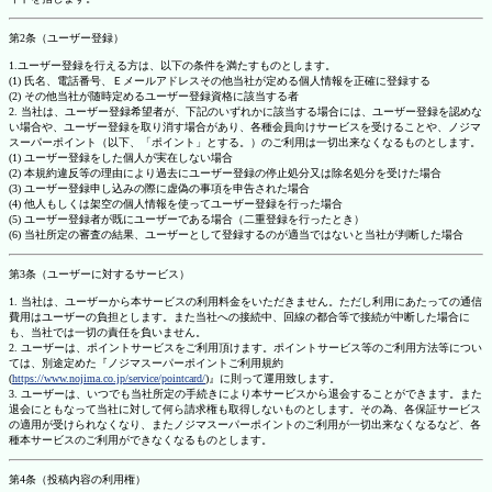
第2条（ユーザー登録）
1.ユーザー登録を行える方は、以下の条件を満たすものとします。
(1) 氏名、電話番号、Ｅメールアドレスその他当社が定める個人情報を正確に登録する
(2) その他当社が随時定めるユーザー登録資格に該当する者
2. 当社は、ユーザー登録希望者が、下記のいずれかに該当する場合には、ユーザー登録を認めな
い場合や、ユーザー登録を取り消す場合があり、各種会員向けサービスを受けることや、ノジマ
スーパーポイント（以下、「ポイント」とする。）のご利用は一切出来なくなるものとします。
(1) ユーザー登録をした個人が実在しない場合
(2) 本規約違反等の理由により過去にユーザー登録の停止処分又は除名処分を受けた場合
(3) ユーザー登録申し込みの際に虚偽の事項を申告された場合
(4) 他人もしくは架空の個人情報を使ってユーザー登録を行った場合
(5) ユーザー登録者が既にユーザーである場合（二重登録を行ったとき）
(6) 当社所定の審査の結果、ユーザーとして登録するのが適当ではないと当社が判断した場合
第3条（ユーザーに対するサービス）
1. 当社は、ユーザーから本サービスの利用料金をいただきません。ただし利用にあたっての通信
費用はユーザーの負担とします。また当社への接続中、回線の都合等で接続が中断した場合に
も、当社では一切の責任を負いません。
2. ユーザーは、ポイントサービスをご利用頂けます。ポイントサービス等のご利用方法等につい
ては、別途定めた『ノジマスーパーポイントご利用規約
(
https://www.nojima.co.jp/service/pointcard/
)』に則って運用致します。
3. ユーザーは、いつでも当社所定の手続きにより本サービスから退会することができます。また
退会にともなって当社に対して何ら請求権も取得しないものとします。その為、各保証サービス
の適用が受けられなくなり、またノジマスーパーポイントのご利用が一切出来なくなるなど、各
種本サービスのご利用ができなくなるものとします。
第4条（投稿内容の利用権）