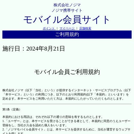
株式会社ノジマ
ノジマ携帯サイト
モバイル会員サイト
ポイント
｜
マイページ
｜
店舗検索
ご利用規約
施行日：2024年8月21日
モバイル会員ご利用規約
株式会社ノジマ（以下「当社」という）が提供するインターネット・サービスプログラム（以下
「本サービス」という）の利用につき、以下のとおり利用規約(以下「本規約」といいます）を
定めます。本サービスをご利用いただく方は、本規約にしたがっていただくものとします。
第1条（定義）
本規約における用語は、それぞれ以下の通りの意味を有するものとします。
1.「ユーザー」とは、本サービスを受けることができる者として、本規約に同意のうえユーザー
登録をし、当社が入会を認めた個人をいいます。
2.「ノジマモバイル会員サイト」とは、本サービスを提供するために、当社が運営するウェブサ
イトを指します。