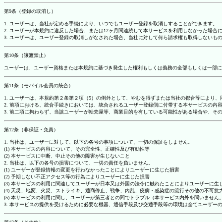
第9条（登録の取消し）
1. ユーザーは、当社が定める手続により、いつでもユーザー登録を取消しすることができます。
2. ユーザーが本規約に違反した場合、または12ヶ月間連続して本サービスを利用しなかった場
3. ユーザーは、ユーザー登録の取消しがなされた場合、当社に対して何ら請求権も取得しない
第10条（譲渡禁止）
ユーザーは、ユーザー資格または本規約に基づき発生した権利もしくは義務の全部もしくは一部に
第11条（モバイル会員の統合）
1. ユーザーは、本規約第２条第２項（5）の例外として、やむを得ずまたは当社の都合等によ
2. 前項における、統合手続きにおいては、統合されるユーザー登録側に付帯する本サービスの内
3. 前二項に拘わらず、当該ユーザーが転売屋等、商業目的を有している可能性がある場合や、
第12条（非保証・免責）
1. 当社は、ユーザーに対して、以下の各号の事項について、一切の保証をしません。
(1) 本サービスの内容について、その完全性、正確性及び有効性等
(2) 本サービスに中断、中止その他の障害が生じないこと
2. 当社は、以下の各号の損害について、一切の責任を負いません。
(1) ユーザーが登録情報の変更を行わなかったことによりユーザーに生じた損害
(2) 予期しない不正アクセス等の行為によりユーザーに生じた損害
(3) 本サービスの利用に関連してユーザーが日本又は外国の法令に触れたことによりユーザーに生
(4) 天災、地変、火災、ストライキ、通商停止、戦争、内乱、疫病・感染症の流行その他の不可
(5) 本サービスの利用に関し、ユーザーが第三者との間でトラブル（本サービス内外を問いませ
3. 本サービスの提供を受けるために必要な機器、通信手段及び交通手段等の環境は全てユーザ