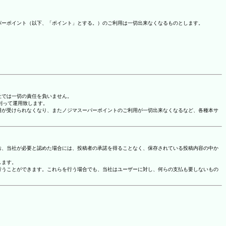
パーポイント（以下、「ポイント」とする。）のご利用は一切出来なくなるものとします。
社では一切の責任を負いません。
に則って運用致します。
用が受けられなくなり、またノジマスーパーポイントのご利用が一切出来なくなるなど、各種本サ
お、当社が必要と認めた場合には、投稿者の承諾を得ることなく、保存されている投稿内容の中か
します。
行うことができます。これらを行う場合でも、当社はユーザーに対し、何らの支払も要しないもの