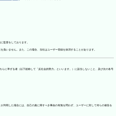
的に監督をしております。
任を負いません。また、この場合、当社はユーザー登録を抹消することがあります。
これらに準ずる者（以下総称して「反社会的勢力」といいます。）に該当しないこと、及び次の各号
ことが判明した場合には、自己の責に帰すべき事由の有無を問わず、ユーザーに対して何らの催告を