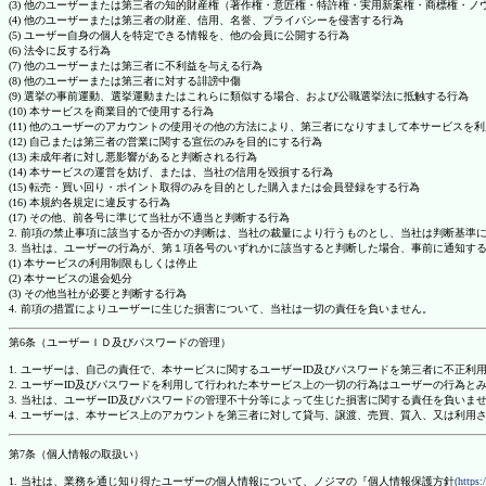
(3) 他のユーザーまたは第三者の知的財産権（著作権・意匠権・特許権・実用新案権・商標権・
(4) 他のユーザーまたは第三者の財産、信用、名誉、プライバシーを侵害する行為
(5) ユーザー自身の個人を特定できる情報を、他の会員に公開する行為
(6) 法令に反する行為
(7) 他のユーザーまたは第三者に不利益を与える行為
(8) 他のユーザーまたは第三者に対する誹謗中傷
(9) 選挙の事前運動、選挙運動またはこれらに類似する場合、および公職選挙法に抵触する行為
(10) 本サービスを商業目的で使用する行為
(11) 他のユーザーのアカウントの使用その他の方法により、第三者になりすまして本サービスを
(12) 自己または第三者の営業に関する宣伝のみを目的にする行為
(13) 未成年者に対し悪影響があると判断される行為
(14) 本サービスの運営を妨げ、または、当社の信用を毀損する行為
(15) 転売・買い回り・ポイント取得のみを目的とした購入または会員登録をする行為
(16) 本規約各規定に違反する行為
(17) その他、前各号に準じて当社が不適当と判断する行為
2. 前項の禁止事項に該当するか否かの判断は、当社の裁量により行うものとし、当社は判断基準
3. 当社は、ユーザーの行為が、第１項各号のいずれかに該当すると判断した場合、事前に通知す
(1) 本サービスの利用制限もしくは停止
(2) 本サービスの退会処分
(3) その他当社が必要と判断する行為
4. 前項の措置によりユーザーに生じた損害について、当社は一切の責任を負いません。
第6条（ユーザーＩＤ及びパスワードの管理）
1. ユーザーは、自己の責任で、本サービスに関するユーザーID及びパスワードを第三者に不正利
2. ユーザーID及びパスワードを利用して行われた本サービス上の一切の行為はユーザーの行為と
3. 当社は、ユーザーID及びパスワードの管理不十分等によって生じた損害に関する責任を負いま
4. ユーザーは、本サービス上のアカウントを第三者に対して貸与、譲渡、売買、質入、又は利用
第7条（個人情報の取扱い）
1. 当社は、業務を通じ知り得たユーザーの個人情報について、ノジマの『個人情報保護方針
(https: