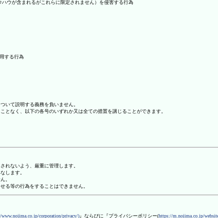
ノウハウが含まれるがこれらに限定されません）を侵害する行為
利用する行為
について説明する義務を負いません。
ることなく、以下の各号のいずれか又は全ての措置を講じることができます。
用されないよう、厳重に管理します。
みなします。
せん。
させる等の行為をすることはできません。
//www.nojima.co.jp/corporation/privacy/)
』ならびに『プライバシーポリシー(
https://m.nojima.co.jp/website