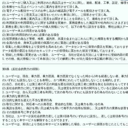
(1) ユーザーがご購入又はご利用された商品又はサービスに関し、連絡、配達、工事、設定、修
(2) 各種セール又はイベントへのご案内を送付させて頂く為。
(3) 電子メール配信サービスのお申し込みの確認及び電子メールを配信させて頂く為。
(4) ユーザーよりご意見又はご提言をいただいた事項に対し、ご回答させて頂く為。
(5) ユーザーへ各種ご案内又はご意見をお聞きすることを目的として、連絡をさせて頂く為。
(6) 利用状況や利用環境などに関する調査を実施や、業務提携をした施設等や社内向けにさまざ
2. 業務を通じ知り得たユーザーの個人情報について、以下の各号に該当する場合、弊社は個人デ
(1) ユーザー本人の同意がある場合
(2) 第1項の利用目的のために必要のある場合
(3) 犯罪捜査の為など警察、検察、裁判所、弁護士会またはこれらに準じた権限を有する機関から
(4) 会員の生命、身体又は財産の保護のために緊急に必要がある場合
3. 収集した個人情報をより安全性を高めるため、データセンターに保管の委託を実施しており
データ処理の委託を当社のセキュリティーの管理化に置かれた状況で実施しております。
4. 登録した情報に変更があった場合、ユーザーは、当社が定める方法により速やかに登録内容
5. その他、個人情報について本条項についての解釈に争いが出た場合や未記載の事項について
第8条（反社会的勢力の排除）
1. ユーザーは、現在、暴力団、暴力団員、暴力団員でなくなった時から5年を経過しない者、
のいずれにも該当しないことを表明し、かつ将来にわたっても該当しないことを確約します。
(1) 自己、自社若しくは第三者の不正の利益を図る目的又は第三者に損害を加える目的をもって
(2) 反社会的勢力に対して資金等を提供し、又は便宜を供与する等の関与をしていると認められる
2. ユーザーは、自ら又は第三者を利用して次の各号のいずれにも該当する行為を行わないことを
(1) 暴力的な要求行為
(2) 法的な責任を超えた不当な要求行為
(3) 取引に関する、対応者への人格否定、脅迫的な言動、又は暴力を用いる行為
(4) 風説を流布し、偽計を用い又は威力を用いて相手方の信用を毀損し、又は相手方の業務を妨害
(5) その他前各号に準ずる行為
3. 当社は、ユーザーが反社会的勢力若しくは第1項各号のいずれかに該当し、若しくは前項各
することなく本サービスを解除することができます。
4. ユーザーは、前項により当社が本サービスを解除した場合、ユーザーに損害が生じたとしても