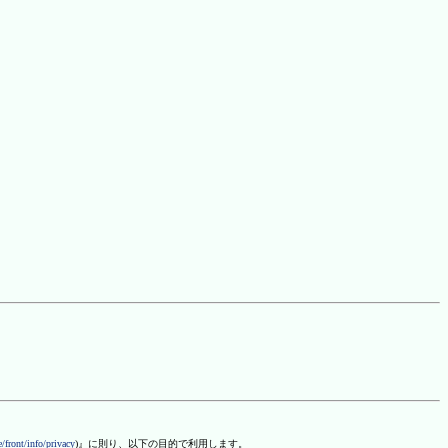
/front/info/privacy
)』に則り、以下の目的で利用します。