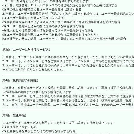
1.ユーザー登録を行える方は、以下の条件を満たすものとします。
(1) 氏名、電話番号、Ｅメールアドレスその他当社が定める個人情報を正確に登録する
(2) その他当社が随時定めるユーザー登録資格に該当する者
2. 当社は、ユーザー登録希望者が、下記のいずれかに該当する場合には、ユーザー登録を認め
(1) ユーザー登録をした個人が実在しない場合
(2) 本規約違反等の理由により過去にユーザー登録の停止処分又は除名処分を受けた場合
(3) ユーザー登録申し込みの際に虚偽の事項を申告された場合
(4) 他人もしくは架空の個人情報を使ってユーザー登録を行った場合
(5) ユーザー登録者が既にユーザーである場合（二重登録を行ったとき）
(6) 当社所定の審査の結果、ユーザーとして登録するのが適当ではないと当社が判断した場合
第3条（ユーザーに対するサービス）
1. 当社は、ユーザーから本サービスの利用料金をいただきません。ただし利用にあたっての通
2. ユーザーは、ポイントサービスをご利用頂けます。ポイントサービス等のご利用方法等につい
3. ユーザーは、いつでも当社所定の手続きにより本サービスから退会することができます。ま
ービスのご利用ができなくなるものとします。
第4条（投稿内容の利用権）
1. 当社は、会員が本サービス上に投稿した質問・回答・記事・コメント・写真（以下「投稿内
ら投稿内容の削除または修正を行う場合があります。
2. ユーザーが本サービス上に投稿した投稿内容の著作権（著作権法第21条ないし第28条に規
3. ユーザーは、投稿内容に関して、著作者人格権を行使しない。当社は、投稿内容の編集、改
とし、また、当社はユーザーの氏名、ユーザーIDまたはハンドルネーム、その他のユーザーを表
第5条（禁止事項）
1. ユーザーは、本サービスを利用するにあたり、以下に該当する行為を禁止します。
(1) 公序良俗に反するもの
(2) 犯罪的行為を助長しまたはその実行を暗示する行為