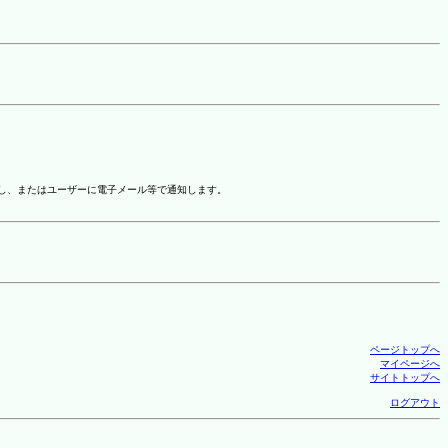
示し、またはユーザーに電子メール等で通知します。
ページトップへ
マイページへ
サイトトップへ
ログアウト