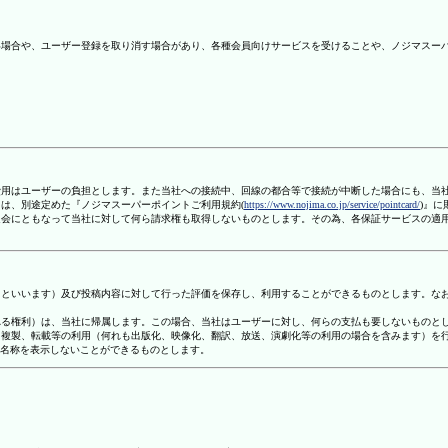
ない場合や、ユーザー登録を取り消す場合があり、各種会員向けサービスを受けることや、ノジマスー
信費用はユーザーの負担とします。また当社への接続中、回線の都合等で接続が中断した場合にも、当
ては、別途定めた『ノジマスーパーポイントご利用規約(
https://www.nojima.co.jp/service/pointcard/
)』
た退会にともなって当社に対して何ら請求権も取得しないものとします。その為、各保証サービスの適
容」といいます）及び投稿内容に対して行った評価を保存し、利用することができるものとします。な
定される権利）は、当社に帰属します。この場合、当社はユーザーに対し、何らの支払も要しないものと
変、複製、転載等の利用（何れも出版化、映像化、翻訳、放送、演劇化等の利用の場合を含みます）を
す名称を表示しないことができるものとします。