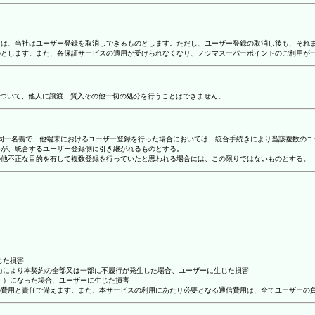
合には、当社はユーザー登録を取消しできるものとします。ただし、ユーザー登録の取消し後も、そ
ものとします。また、各保証サービスの適用が受けられなくなり、ノジマスーパーポイントのご利用が
ついて、他人に譲渡、質入その他一切の処分を行うことはできません。
り、同一名義で、他端末におけるユーザー登録を行った場合においては、統合手続きにより当該複数の
容が、統合するユーザー登録側に引き継がれるものとする。
その他不正な目的を有して複数登録を行っていたと思われる場合には、この限りではないものとする。
じた損害
抗力により本契約の全部又は一部に不履行が発生した場合、ユーザーに生じた損害
ん。）になった場合、ユーザーに生じた損害
ーの費用と責任で備えます。また、本サービスの利用にあたり必要となる通信費用は、全てユーザーの