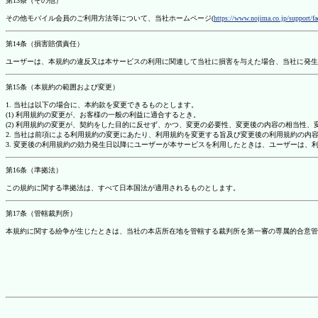
第13条（その他）
その他モバイル会員のご利用方法等について、当社ホームページ(
https://www.nojima.co.jp/support/f
第14条（損害賠償責任）
ユーザーは、本規約の違反又は本サービスの利用に関連して当社に損害を与えた場合、当社に発生
第15条（本規約の範囲および変更）
1. 当社は以下の場合に、本約款を変更できるものとします。
(1) 利用規約の変更が、お客様の一般の利益に適合するとき。
(2) 利用規約の変更が、契約をした目的に反せず、かつ、変更の必要性、変更後の内容の相当性
2. 当社は前項による利用規約の変更にあたり、利用規約を変更する旨及び変更後の利用規約の内
3. 変更後の利用規約の効力発生日以降にユーザーが本サービスを利用したときは、ユーザーは、
第16条（準拠法）
この規約に関する準拠法は、すべて日本国法が適用されるものとします。
第17条（管轄裁判所）
本規約に関する紛争が生じたときは、当社の本店所在地を管轄する裁判所を第一審の専属的合意管