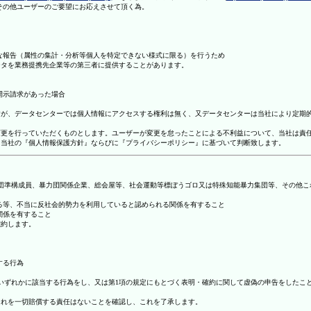
理その他ユーザーのご要望にお応えさせて頂く為。
まな報告（属性の集計・分析等個人を特定できない様式に限る）を行うため
ータを業務提携先企業等の第三者に提供することがあります。
開示請求があった場合
ますが、データセンターでは個人情報にアクセスする権利は無く、又データセンターは当社により定期
の変更を行っていただくものとします。ユーザーが変更を怠ったことによる不利益について、当社は責
は、当社の『個人情報保護方針』ならびに『プライバシーポリシー』に基づいて判断致します。
暴力団準構成員、暴力団関係企業、総会屋等、社会運動等標ぼうゴロ又は特殊知能暴力集団等、その他
する等、不当に反社会的勢力を利用していると認められる関係を有すること
関係を有すること
確約します。
する行為
号のいずれかに該当する行為をし、又は第1項の規定にもとづく表明・確約に関して虚偽の申告をした
これを一切賠償する責任はないことを確認し、これを了承します。