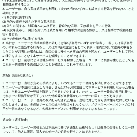
(2) 反社会的勢力に対して資金等を提供し、又は便宜を供与する等の関与をしていると認められ
る関係を有すること
2. ユーザーは、自ら又は第三者を利用して次の各号のいずれにも該当する行為を行わないことを
確約します。
(1) 暴力的な要求行為
(2) 法的な責任を超えた不当な要求行為
(3) 取引に関する、対応者への人格否定、脅迫的な言動、又は暴力を用いる行為
(4) 風説を流布し、偽計を用い又は威力を用いて相手方の信用を毀損し、又は相手方の業務を妨
害する行為
(5) その他前各号に準ずる行為
3. 当社は、ユーザーが反社会的勢力若しくは第1項各号のいずれかに該当し、若しくは前項各号
のいずれかに該当する行為をし、又は第1項の規定にもとづく表明・確約に関して虚偽の申告を
したことが判明した場合には、自己の責に帰すべき事由の有無を問わず、ユーザーに対して何ら
の催告をすることなく本サービスを解除することができます。
4. ユーザーは、前項により当社が本サービスを解除した場合、ユーザーに損害が生じたとしても
これを一切賠償する責任はないことを確認し、これを了承します。
第9条（登録の取消し）
1. ユーザーは、当社が定める手続により、いつでもユーザー登録を取消しすることができます。
2. ユーザーが本規約に違反した場合、または12ヶ月間連続して本サービスを利用しなかった場合
には、当社はユーザー登録を取消しできるものとします。ただし、ユーザー登録の取消し後も、
それまでに配信手続が完了していた情報等が当社等からユーザーに届くことがあります。
3. ユーザーは、ユーザー登録の取消しがなされた場合、当社に対して何ら請求権も取得しないも
のとします。また、各保証サービスの適用が受けられなくなり、ノジマスーパーポイントのご利
用が一切出来なくなるなど、各種本サービスのご利用ができなくなるものとします。
第10条（譲渡禁止）
ユーザーは、ユーザー資格または本規約に基づき発生した権利もしくは義務の全部もしくは一部
について、他人に譲渡、質入その他一切の処分を行うことはできません。