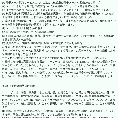
(3) 電子メール配信サービスのお申し込みの確認及び電子メールを配信させて頂く為。
(4) ユーザーよりご意見又はご提言をいただいた事項に対し、ご回答させて頂く為。
(5) ユーザーへ各種ご案内又はご意見をお聞きすることを目的として、連絡をさせて頂く為。
(6) 利用状況や利用環境などに関する調査を実施や、業務提携をした施設等や社内向けにさまざ
まな報告（属性の集計・分析等個人を特定できない様式に限る）を行うため
2. 業務を通じ知り得たユーザーの個人情報について、以下の各号に該当する場合、弊社は個人デ
ータを業務提携先企業等の第三者に提供することがあります。
(1) ユーザー本人の同意がある場合
(2) 第1項の利用目的のために必要のある場合
(3) 犯罪捜査の為など警察、検察、裁判所、弁護士会またはこれらに準じた権限を有する機関か
ら開示請求があった場合
(4) 会員の生命、身体又は財産の保護のために緊急に必要がある場合
3. 収集した個人情報をより安全性を高めるため、データセンターに保管の委託を実施しておりま
すが、データセンターでは個人情報にアクセスする権利は無く、又データセンターは当社により
定期的に監督をしております。
データ処理の委託を当社のセキュリティーの管理化に置かれた状況で実施しております。
4. 登録した情報に変更があった場合、ユーザーは、当社が定める方法により速やかに登録内容の
変更を行っていただくものとします。ユーザーが変更を怠ったことによる不利益について、当社
は責任を負いません。また、この場合、当社はユーザー登録を抹消することがあります。
5. その他、個人情報について本条項についての解釈に争いが出た場合や未記載の事項について
は、当社の『個人情報保護方針』ならびに『プライバシーポリシー』に基づいて判断致します。
第8条（反社会的勢力の排除）
1. ユーザーは、現在、暴力団、暴力団員、暴力団員でなくなった時から5年を経過しない者、暴
力団準構成員、暴力団関係企業、総会屋等、社会運動等標ぼうゴロ又は特殊知能暴力集団等、そ
の他これらに準ずる者（以下総称して「反社会的勢力」といいます。）に該当しないこと、及び
次の各号のいずれにも該当しないことを表明し、かつ将来にわたっても該当しないことを確約し
ます。
(1) 自己、自社若しくは第三者の不正の利益を図る目的又は第三者に損害を加える目的をもって
する等、不当に反社会的勢力を利用していると認められる関係を有すること