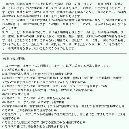
1. 当社は、会員が本サービス上に投稿した質問・回答・記事・コメント・写真（以下「投稿内
容」といいます）及び投稿内容に対して行った評価を保存し、利用することができるものとしま
す。なお、当社が必要と認めた場合には、投稿者の承諾を得ることなく、保存されている投稿内
容の中から投稿内容の削除または修正を行う場合があります。
2. ユーザーが本サービス上に投稿した投稿内容の著作権（著作権法第21条ないし第28条に規定さ
れる権利）は、当社に帰属します。この場合、当社はユーザーに対し、何らの支払も要しないも
のとします。
3. ユーザーは、投稿内容に関して、著作者人格権を行使しない。当社は、投稿内容の編集、改
変、複製、転載等の利用（何れも出版化、映像化、翻訳、放送、演劇化等の利用の場合を含みま
す）を行うことができます。これらを行う場合でも、当社はユーザーに対し、何らの支払も要し
ないものとし、また、当社はユーザーの氏名、ユーザーIDまたはハンドルネーム、その他のユー
ザーを表す名称を表示しないことができるものとします。
第5条（禁止事項）
1. ユーザーは、本サービスを利用するにあたり、以下に該当する行為を禁止します。
(1) 公序良俗に反するもの
(2) 犯罪的行為を助長しまたはその実行を暗示する行為
(3) 他のユーザーまたは第三者の知的財産権（著作権・意匠権・特許権・実用新案権・商標権・
ノウハウが含まれるがこれらに限定されません）を侵害する行為
(4) 他のユーザーまたは第三者の財産、信用、名誉、プライバシーを侵害する行為
(5) ユーザー自身の個人を特定できる情報を、他の会員に公開する行為
(6) 法令に反する行為
(7) 他のユーザーまたは第三者に不利益を与える行為
(8) 他のユーザーまたは第三者に対する誹謗中傷
(9) 選挙の事前運動、選挙運動またはこれらに類似する場合、および公職選挙法に抵触する行為
(10) 本サービスを商業目的で使用する行為
(11) 他のユーザーのアカウントの使用その他の方法により、第三者になりすまして本サービスを
利用する行為
(12) 自己または第三者の営業に関する宣伝のみを目的にする行為
(13) 未成年者に対し悪影響があると判断される行為