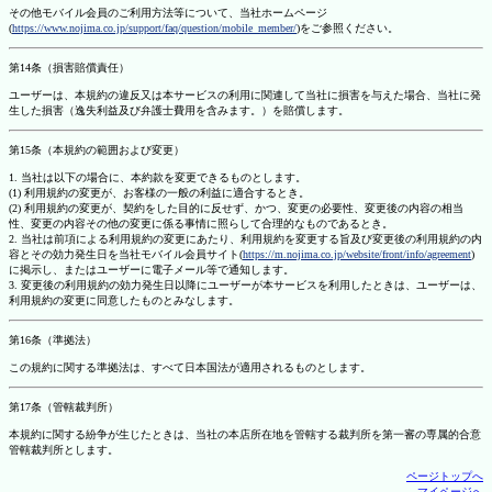
その他モバイル会員のご利用方法等について、当社ホームページ
(
https://www.nojima.co.jp/support/faq/question/mobile_member/
)をご参照ください。
第14条（損害賠償責任）
ユーザーは、本規約の違反又は本サービスの利用に関連して当社に損害を与えた場合、当社に発
生した損害（逸失利益及び弁護士費用を含みます。）を賠償します。
第15条（本規約の範囲および変更）
1. 当社は以下の場合に、本約款を変更できるものとします。
(1) 利用規約の変更が、お客様の一般の利益に適合するとき。
(2) 利用規約の変更が、契約をした目的に反せず、かつ、変更の必要性、変更後の内容の相当
性、変更の内容その他の変更に係る事情に照らして合理的なものであるとき。
2. 当社は前項による利用規約の変更にあたり、利用規約を変更する旨及び変更後の利用規約の内
容とその効力発生日を当社モバイル会員サイト(
https://m.nojima.co.jp/website/front/info/agreement
)
に掲示し、またはユーザーに電子メール等で通知します。
3. 変更後の利用規約の効力発生日以降にユーザーが本サービスを利用したときは、ユーザーは、
利用規約の変更に同意したものとみなします。
第16条（準拠法）
この規約に関する準拠法は、すべて日本国法が適用されるものとします。
第17条（管轄裁判所）
本規約に関する紛争が生じたときは、当社の本店所在地を管轄する裁判所を第一審の専属的合意
管轄裁判所とします。
ページトップへ
マイページへ