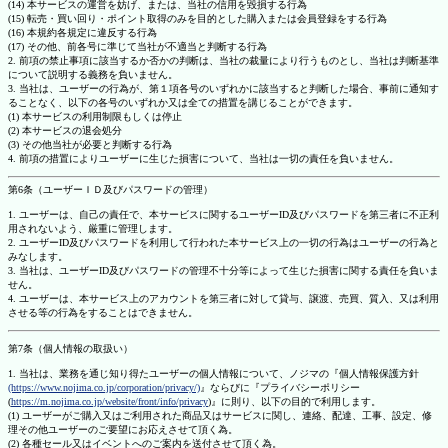
(14) 本サービスの運営を妨げ、または、当社の信用を毀損する行為
(15) 転売・買い回り・ポイント取得のみを目的とした購入または会員登録をする行為
(16) 本規約各規定に違反する行為
(17) その他、前各号に準じて当社が不適当と判断する行為
2. 前項の禁止事項に該当するか否かの判断は、当社の裁量により行うものとし、当社は判断基準
について説明する義務を負いません。
3. 当社は、ユーザーの行為が、第１項各号のいずれかに該当すると判断した場合、事前に通知す
ることなく、以下の各号のいずれか又は全ての措置を講じることができます。
(1) 本サービスの利用制限もしくは停止
(2) 本サービスの退会処分
(3) その他当社が必要と判断する行為
4. 前項の措置によりユーザーに生じた損害について、当社は一切の責任を負いません。
第6条（ユーザーＩＤ及びパスワードの管理）
1. ユーザーは、自己の責任で、本サービスに関するユーザーID及びパスワードを第三者に不正利
用されないよう、厳重に管理します。
2. ユーザーID及びパスワードを利用して行われた本サービス上の一切の行為はユーザーの行為と
みなします。
3. 当社は、ユーザーID及びパスワードの管理不十分等によって生じた損害に関する責任を負いま
せん。
4. ユーザーは、本サービス上のアカウントを第三者に対して貸与、譲渡、売買、質入、又は利用
させる等の行為をすることはできません。
第7条（個人情報の取扱い）
1. 当社は、業務を通じ知り得たユーザーの個人情報について、ノジマの『個人情報保護方針
(https://www.nojima.co.jp/corporation/privacy/)
』ならびに『プライバシーポリシー
(
https://m.nojima.co.jp/website/front/info/privacy
)』に則り、以下の目的で利用します。
(1) ユーザーがご購入又はご利用された商品又はサービスに関し、連絡、配達、工事、設定、修
理その他ユーザーのご要望にお応えさせて頂く為。
(2) 各種セール又はイベントへのご案内を送付させて頂く為。