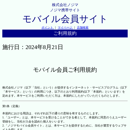
株式会社ノジマ
ノジマ携帯サイト
モバイル会員サイト
ポイント
｜
マイページ
｜
店舗検索
ご利用規約
施行日：2024年8月21日
モバイル会員ご利用規約
株式会社ノジマ（以下「当社」という）が提供するインターネット・サービスプログラム（以下
「本サービス」という）の利用につき、以下のとおり利用規約(以下「本規約」といいます）を
定めます。本サービスをご利用いただく方は、本規約にしたがっていただくものとします。
第1条（定義）
本規約における用語は、それぞれ以下の通りの意味を有するものとします。
1.「ユーザー」とは、本サービスを受けることができる者として、本規約に同意のうえユーザー
登録をし、当社が入会を認めた個人をいいます。
2.「ノジマモバイル会員サイト」とは、本サービスを提供するために、当社が運営するウェブサ
イトを指します。