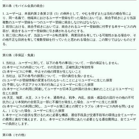
第11条（モバイル会員の統合）
1. ユーザーは、本規約第２条第２項（5）の例外として、やむを得ずまたは当社の都合等によ
り、同一名義で、他端末におけるユーザー登録を行った場合においては、統合手続きにより当該
複数のユーザー登録を一つのユーザー登録に統合しなければならない。
2. 前項における、統合手続きにおいては、統合されるユーザー登録側に付帯する本サービスの内
容が、統合するユーザー登録側に引き継がれるものとする。
3. 前二項に拘わらず、当該ユーザーが転売屋等、商業目的を有している可能性がある場合や、そ
の他不正な目的を有して複数登録を行っていたと思われる場合には、この限りではないものとす
る。
第12条（非保証・免責）
1. 当社は、ユーザーに対して、以下の各号の事項について、一切の保証をしません。
(1) 本サービスの内容について、その完全性、正確性及び有効性等
(2) 本サービスに中断、中止その他の障害が生じないこと
2. 当社は、以下の各号の損害について、一切の責任を負いません。
(1) ユーザーが登録情報の変更を行わなかったことによりユーザーに生じた損害
(2) 予期しない不正アクセス等の行為によりユーザーに生じた損害
(3) 本サービスの利用に関連してユーザーが日本又は外国の法令に触れたことによりユーザーに
生じた損害
(4) 天災、地変、火災、ストライキ、通商停止、戦争、内乱、疫病・感染症の流行その他の不可
抗力により本契約の全部又は一部に不履行が発生した場合、ユーザーに生じた損害
(5) 本サービスの利用に関し、ユーザーが第三者との間でトラブル（本サービス内外を問いませ
ん。）になった場合、ユーザーに生じた損害
3. 本サービスの提供を受けるために必要な機器、通信手段及び交通手段等の環境は全てユーザー
の費用と責任で備えます。また、本サービスの利用にあたり必要となる通信費用は、全てユーザ
ーの負担とします。
第13条（その他）