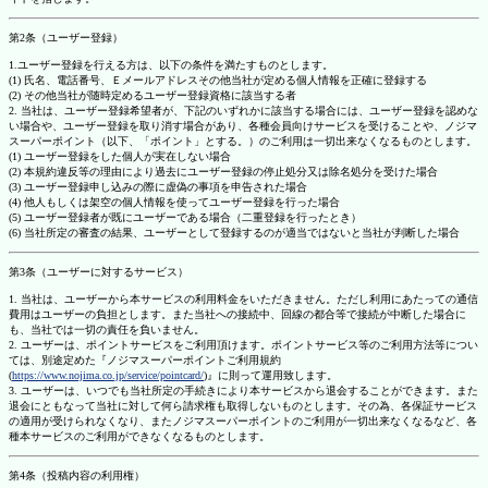
第2条（ユーザー登録）
1.ユーザー登録を行える方は、以下の条件を満たすものとします。
(1) 氏名、電話番号、Ｅメールアドレスその他当社が定める個人情報を正確に登録する
(2) その他当社が随時定めるユーザー登録資格に該当する者
2. 当社は、ユーザー登録希望者が、下記のいずれかに該当する場合には、ユーザー登録を認めな
い場合や、ユーザー登録を取り消す場合があり、各種会員向けサービスを受けることや、ノジマ
スーパーポイント（以下、「ポイント」とする。）のご利用は一切出来なくなるものとします。
(1) ユーザー登録をした個人が実在しない場合
(2) 本規約違反等の理由により過去にユーザー登録の停止処分又は除名処分を受けた場合
(3) ユーザー登録申し込みの際に虚偽の事項を申告された場合
(4) 他人もしくは架空の個人情報を使ってユーザー登録を行った場合
(5) ユーザー登録者が既にユーザーである場合（二重登録を行ったとき）
(6) 当社所定の審査の結果、ユーザーとして登録するのが適当ではないと当社が判断した場合
第3条（ユーザーに対するサービス）
1. 当社は、ユーザーから本サービスの利用料金をいただきません。ただし利用にあたっての通信
費用はユーザーの負担とします。また当社への接続中、回線の都合等で接続が中断した場合に
も、当社では一切の責任を負いません。
2. ユーザーは、ポイントサービスをご利用頂けます。ポイントサービス等のご利用方法等につい
ては、別途定めた『ノジマスーパーポイントご利用規約
(
https://www.nojima.co.jp/service/pointcard/
)』に則って運用致します。
3. ユーザーは、いつでも当社所定の手続きにより本サービスから退会することができます。また
退会にともなって当社に対して何ら請求権も取得しないものとします。その為、各保証サービス
の適用が受けられなくなり、またノジマスーパーポイントのご利用が一切出来なくなるなど、各
種本サービスのご利用ができなくなるものとします。
第4条（投稿内容の利用権）