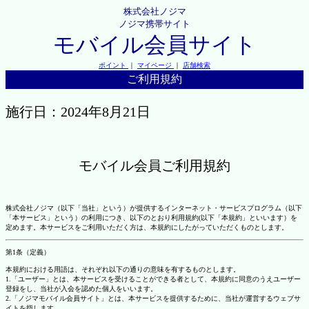
株式会社ノジマ
ノジマ携帯サイト
モバイル会員サイト
ポイント
｜
マイページ
｜
店舗検索
ご利用規約
施行日：2024年8月21日
モバイル会員ご利用規約
株式会社ノジマ（以下「当社」という）が提供するインターネット・サービスプログラム（以下
「本サービス」という）の利用につき、以下のとおり利用規約(以下「本規約」といいます）を
定めます。本サービスをご利用いただく方は、本規約にしたがっていただくものとします。
第1条（定義）
本規約における用語は、それぞれ以下の通りの意味を有するものとします。
1.「ユーザー」とは、本サービスを受けることができる者として、本規約に同意のうえユーザー
登録をし、当社が入会を認めた個人をいいます。
2.「ノジマモバイル会員サイト」とは、本サービスを提供するために、当社が運営するウェブサ
イトを指します。