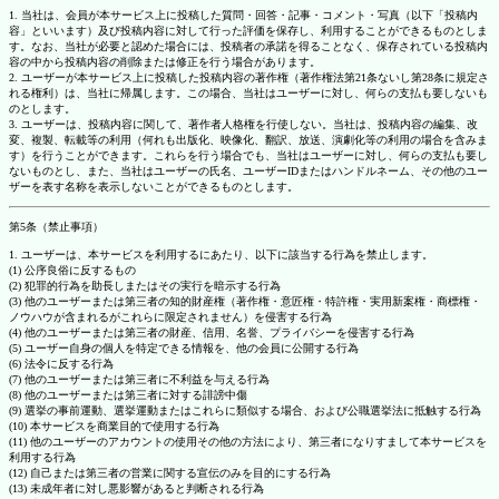
1. 当社は、会員が本サービス上に投稿した質問・回答・記事・コメント・写真（以下「投稿内
容」といいます）及び投稿内容に対して行った評価を保存し、利用することができるものとしま
す。なお、当社が必要と認めた場合には、投稿者の承諾を得ることなく、保存されている投稿内
容の中から投稿内容の削除または修正を行う場合があります。
2. ユーザーが本サービス上に投稿した投稿内容の著作権（著作権法第21条ないし第28条に規定さ
れる権利）は、当社に帰属します。この場合、当社はユーザーに対し、何らの支払も要しないも
のとします。
3. ユーザーは、投稿内容に関して、著作者人格権を行使しない。当社は、投稿内容の編集、改
変、複製、転載等の利用（何れも出版化、映像化、翻訳、放送、演劇化等の利用の場合を含みま
す）を行うことができます。これらを行う場合でも、当社はユーザーに対し、何らの支払も要し
ないものとし、また、当社はユーザーの氏名、ユーザーIDまたはハンドルネーム、その他のユー
ザーを表す名称を表示しないことができるものとします。
第5条（禁止事項）
1. ユーザーは、本サービスを利用するにあたり、以下に該当する行為を禁止します。
(1) 公序良俗に反するもの
(2) 犯罪的行為を助長しまたはその実行を暗示する行為
(3) 他のユーザーまたは第三者の知的財産権（著作権・意匠権・特許権・実用新案権・商標権・
ノウハウが含まれるがこれらに限定されません）を侵害する行為
(4) 他のユーザーまたは第三者の財産、信用、名誉、プライバシーを侵害する行為
(5) ユーザー自身の個人を特定できる情報を、他の会員に公開する行為
(6) 法令に反する行為
(7) 他のユーザーまたは第三者に不利益を与える行為
(8) 他のユーザーまたは第三者に対する誹謗中傷
(9) 選挙の事前運動、選挙運動またはこれらに類似する場合、および公職選挙法に抵触する行為
(10) 本サービスを商業目的で使用する行為
(11) 他のユーザーのアカウントの使用その他の方法により、第三者になりすまして本サービスを
利用する行為
(12) 自己または第三者の営業に関する宣伝のみを目的にする行為
(13) 未成年者に対し悪影響があると判断される行為