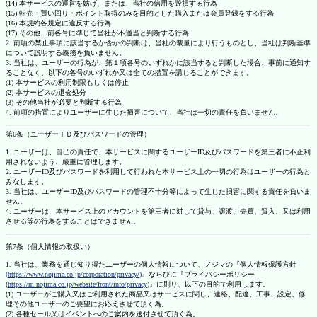
(14) 本サービスの運営を妨げ、または、当社の信用を毀損する行為
(15) 転売・買い回り・ポイント取得のみを目的とした購入または会員登録をする行為
(16) 本規約各規定に違反する行為
(17) その他、前各号に準じて当社が不適当と判断する行為
2. 前項の禁止事項に該当するか否かの判断は、当社の裁量により行うものとし、当社は判断基準
について説明する義務を負いません。
3. 当社は、ユーザーの行為が、第１項各号のいずれかに該当すると判断した場合、事前に通知す
ることなく、以下の各号のいずれか又は全ての措置を講じることができます。
(1) 本サービスの利用制限もしくは停止
(2) 本サービスの退会処分
(3) その他当社が必要と判断する行為
4. 前項の措置によりユーザーに生じた損害について、当社は一切の責任を負いません。
第6条（ユーザーＩＤ及びパスワードの管理）
1. ユーザーは、自己の責任で、本サービスに関するユーザーID及びパスワードを第三者に不正利
用されないよう、厳重に管理します。
2. ユーザーID及びパスワードを利用して行われた本サービス上の一切の行為はユーザーの行為と
みなします。
3. 当社は、ユーザーID及びパスワードの管理不十分等によって生じた損害に関する責任を負いま
せん。
4. ユーザーは、本サービス上のアカウントを第三者に対して貸与、譲渡、売買、質入、又は利用
させる等の行為をすることはできません。
第7条（個人情報の取扱い）
1. 当社は、業務を通じ知り得たユーザーの個人情報について、ノジマの『個人情報保護方針
(https://www.nojima.co.jp/corporation/privacy/)
』ならびに『プライバシーポリシー
(
https://m.nojima.co.jp/website/front/info/privacy
)』に則り、以下の目的で利用します。
(1) ユーザーがご購入又はご利用された商品又はサービスに関し、連絡、配達、工事、設定、修
理その他ユーザーのご要望にお応えさせて頂く為。
(2) 各種セール又はイベントへのご案内を送付させて頂く為。