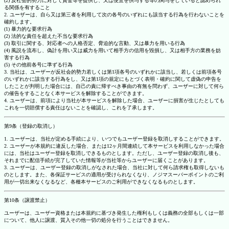
(2) 反社会的勢力に対して資金等を提供し、又は便宜を供与する等の関与をしていると認められ
る関係を有すること
2. ユーザーは、自ら又は第三者を利用して次の各号のいずれにも該当する行為を行わないことを
確約します。
(1) 暴力的な要求行為
(2) 法的な責任を超えた不当な要求行為
(3) 取引に関する、対応者への人格否定、脅迫的な言動、又は暴力を用いる行為
(4) 風説を流布し、偽計を用い又は威力を用いて相手方の信用を毀損し、又は相手方の業務を妨
害する行為
(5) その他前各号に準ずる行為
3. 当社は、ユーザーが反社会的勢力若しくは第1項各号のいずれかに該当し、若しくは前項各号
のいずれかに該当する行為をし、又は第1項の規定にもとづく表明・確約に関して虚偽の申告を
したことが判明した場合には、自己の責に帰すべき事由の有無を問わず、ユーザーに対して何ら
の催告をすることなく本サービスを解除することができます。
4. ユーザーは、前項により当社が本サービスを解除した場合、ユーザーに損害が生じたとしても
これを一切賠償する責任はないことを確認し、これを了承します。
第9条（登録の取消し）
1. ユーザーは、当社が定める手続により、いつでもユーザー登録を取消しすることができます。
2. ユーザーが本規約に違反した場合、または12ヶ月間連続して本サービスを利用しなかった場合
には、当社はユーザー登録を取消しできるものとします。ただし、ユーザー登録の取消し後も、
それまでに配信手続が完了していた情報等が当社等からユーザーに届くことがあります。
3. ユーザーは、ユーザー登録の取消しがなされた場合、当社に対して何ら請求権も取得しないも
のとします。また、各保証サービスの適用が受けられなくなり、ノジマスーパーポイントのご利
用が一切出来なくなるなど、各種本サービスのご利用ができなくなるものとします。
第10条（譲渡禁止）
ユーザーは、ユーザー資格または本規約に基づき発生した権利もしくは義務の全部もしくは一部
について、他人に譲渡、質入その他一切の処分を行うことはできません。