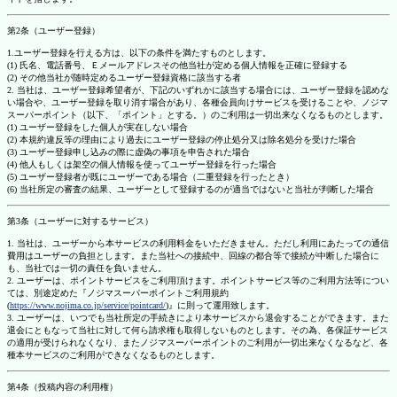
第2条（ユーザー登録）
1.ユーザー登録を行える方は、以下の条件を満たすものとします。
(1) 氏名、電話番号、Ｅメールアドレスその他当社が定める個人情報を正確に登録する
(2) その他当社が随時定めるユーザー登録資格に該当する者
2. 当社は、ユーザー登録希望者が、下記のいずれかに該当する場合には、ユーザー登録を認めな
い場合や、ユーザー登録を取り消す場合があり、各種会員向けサービスを受けることや、ノジマ
スーパーポイント（以下、「ポイント」とする。）のご利用は一切出来なくなるものとします。
(1) ユーザー登録をした個人が実在しない場合
(2) 本規約違反等の理由により過去にユーザー登録の停止処分又は除名処分を受けた場合
(3) ユーザー登録申し込みの際に虚偽の事項を申告された場合
(4) 他人もしくは架空の個人情報を使ってユーザー登録を行った場合
(5) ユーザー登録者が既にユーザーである場合（二重登録を行ったとき）
(6) 当社所定の審査の結果、ユーザーとして登録するのが適当ではないと当社が判断した場合
第3条（ユーザーに対するサービス）
1. 当社は、ユーザーから本サービスの利用料金をいただきません。ただし利用にあたっての通信
費用はユーザーの負担とします。また当社への接続中、回線の都合等で接続が中断した場合に
も、当社では一切の責任を負いません。
2. ユーザーは、ポイントサービスをご利用頂けます。ポイントサービス等のご利用方法等につい
ては、別途定めた『ノジマスーパーポイントご利用規約
(
https://www.nojima.co.jp/service/pointcard/
)』に則って運用致します。
3. ユーザーは、いつでも当社所定の手続きにより本サービスから退会することができます。また
退会にともなって当社に対して何ら請求権も取得しないものとします。その為、各保証サービス
の適用が受けられなくなり、またノジマスーパーポイントのご利用が一切出来なくなるなど、各
種本サービスのご利用ができなくなるものとします。
第4条（投稿内容の利用権）