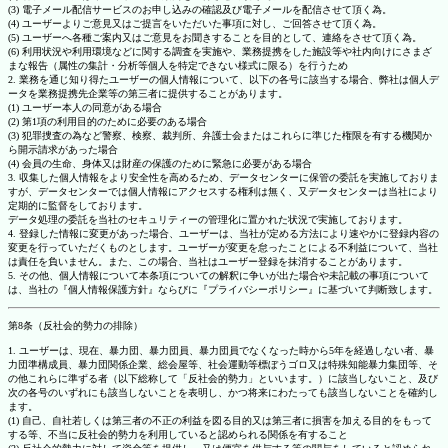
(3) 電子メール配信サービスのお申し込みの確認及び電子メールを配信させて頂く為。
(4) ユーザーよりご意見又はご提言をいただいた事項に対し、ご回答させて頂く為。
(5) ユーザーへ各種ご案内又はご意見をお聞きすることを目的として、連絡をさせて頂く為。
(6) 利用状況や利用環境などに関する調査を実施や、業務提携をした施設等や社内向けにさまざ
まな報告（属性の集計・分析等個人を特定できない様式に限る）を行うため
2. 業務を通じ知り得たユーザーの個人情報について、以下の各号に該当する場合、弊社は個人デ
ータを業務提携先企業等の第三者に提供することがあります。
(1) ユーザー本人の同意がある場合
(2) 第1項の利用目的のために必要のある場合
(3) 犯罪捜査の為など警察、検察、裁判所、弁護士会またはこれらに準じた権限を有する機関か
ら開示請求があった場合
(4) 会員の生命、身体又は財産の保護のために緊急に必要がある場合
3. 収集した個人情報をより安全性を高めるため、データセンターに保管の委託を実施しておりま
すが、データセンターでは個人情報にアクセスする権利は無く、又データセンターは当社により
定期的に監督をしております。
データ処理の委託を当社のセキュリティーの管理化に置かれた状況で実施しております。
4. 登録した情報に変更があった場合、ユーザーは、当社が定める方法により速やかに登録内容の
変更を行っていただくものとします。ユーザーが変更を怠ったことによる不利益について、当社
は責任を負いません。また、この場合、当社はユーザー登録を抹消することがあります。
5. その他、個人情報について本条項についての解釈に争いが出た場合や未記載の事項について
は、当社の『個人情報保護方針』ならびに『プライバシーポリシー』に基づいて判断致します。
第8条（反社会的勢力の排除）
1. ユーザーは、現在、暴力団、暴力団員、暴力団員でなくなった時から5年を経過しない者、暴
力団準構成員、暴力団関係企業、総会屋等、社会運動等標ぼうゴロ又は特殊知能暴力集団等、そ
の他これらに準ずる者（以下総称して「反社会的勢力」といいます。）に該当しないこと、及び
次の各号のいずれにも該当しないことを表明し、かつ将来にわたっても該当しないことを確約し
ます。
(1) 自己、自社若しくは第三者の不正の利益を図る目的又は第三者に損害を加える目的をもって
する等、不当に反社会的勢力を利用していると認められる関係を有すること