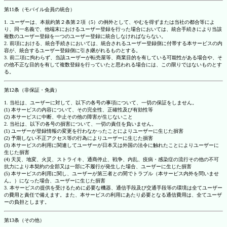
第11条（モバイル会員の統合）
1. ユーザーは、本規約第２条第２項（5）の例外として、やむを得ずまたは当社の都合等によ
り、同一名義で、他端末におけるユーザー登録を行った場合においては、統合手続きにより当該
複数のユーザー登録を一つのユーザー登録に統合しなければならない。
2. 前項における、統合手続きにおいては、統合されるユーザー登録側に付帯する本サービスの内
容が、統合するユーザー登録側に引き継がれるものとする。
3. 前二項に拘わらず、当該ユーザーが転売屋等、商業目的を有している可能性がある場合や、そ
の他不正な目的を有して複数登録を行っていたと思われる場合には、この限りではないものとす
る。
第12条（非保証・免責）
1. 当社は、ユーザーに対して、以下の各号の事項について、一切の保証をしません。
(1) 本サービスの内容について、その完全性、正確性及び有効性等
(2) 本サービスに中断、中止その他の障害が生じないこと
2. 当社は、以下の各号の損害について、一切の責任を負いません。
(1) ユーザーが登録情報の変更を行わなかったことによりユーザーに生じた損害
(2) 予期しない不正アクセス等の行為によりユーザーに生じた損害
(3) 本サービスの利用に関連してユーザーが日本又は外国の法令に触れたことによりユーザーに
生じた損害
(4) 天災、地変、火災、ストライキ、通商停止、戦争、内乱、疫病・感染症の流行その他の不可
抗力により本契約の全部又は一部に不履行が発生した場合、ユーザーに生じた損害
(5) 本サービスの利用に関し、ユーザーが第三者との間でトラブル（本サービス内外を問いませ
ん。）になった場合、ユーザーに生じた損害
3. 本サービスの提供を受けるために必要な機器、通信手段及び交通手段等の環境は全てユーザー
の費用と責任で備えます。また、本サービスの利用にあたり必要となる通信費用は、全てユーザ
ーの負担とします。
第13条（その他）