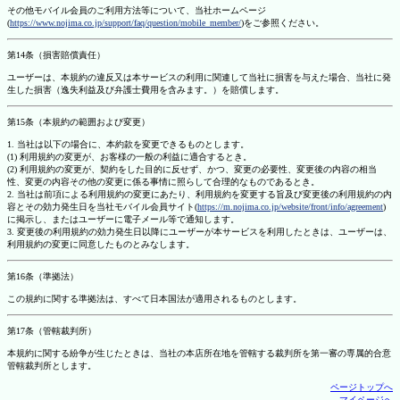
その他モバイル会員のご利用方法等について、当社ホームページ
(
https://www.nojima.co.jp/support/faq/question/mobile_member/
)をご参照ください。
第14条（損害賠償責任）
ユーザーは、本規約の違反又は本サービスの利用に関連して当社に損害を与えた場合、当社に発
生した損害（逸失利益及び弁護士費用を含みます。）を賠償します。
第15条（本規約の範囲および変更）
1. 当社は以下の場合に、本約款を変更できるものとします。
(1) 利用規約の変更が、お客様の一般の利益に適合するとき。
(2) 利用規約の変更が、契約をした目的に反せず、かつ、変更の必要性、変更後の内容の相当
性、変更の内容その他の変更に係る事情に照らして合理的なものであるとき。
2. 当社は前項による利用規約の変更にあたり、利用規約を変更する旨及び変更後の利用規約の内
容とその効力発生日を当社モバイル会員サイト(
https://m.nojima.co.jp/website/front/info/agreement
)
に掲示し、またはユーザーに電子メール等で通知します。
3. 変更後の利用規約の効力発生日以降にユーザーが本サービスを利用したときは、ユーザーは、
利用規約の変更に同意したものとみなします。
第16条（準拠法）
この規約に関する準拠法は、すべて日本国法が適用されるものとします。
第17条（管轄裁判所）
本規約に関する紛争が生じたときは、当社の本店所在地を管轄する裁判所を第一審の専属的合意
管轄裁判所とします。
ページトップへ
マイページへ