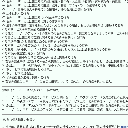
(3) 他のユーザーまたは第三者の知的財産権（著作権・意匠権・特許権・実用新案権・商標権・
(4) 他のユーザーまたは第三者の財産、信用、名誉、プライバシーを侵害する行為
(5) ユーザー自身の個人を特定できる情報を、他の会員に公開する行為
(6) 法令に反する行為
(7) 他のユーザーまたは第三者に不利益を与える行為
(8) 他のユーザーまたは第三者に対する誹謗中傷
(9) 選挙の事前運動、選挙運動またはこれらに類似する場合、および公職選挙法に抵触する行為
(10) 本サービスを商業目的で使用する行為
(11) 他のユーザーのアカウントの使用その他の方法により、第三者になりすまして本サービスを
(12) 自己または第三者の営業に関する宣伝のみを目的にする行為
(13) 未成年者に対し悪影響があると判断される行為
(14) 本サービスの運営を妨げ、または、当社の信用を毀損する行為
(15) 転売・買い回り・ポイント取得のみを目的とした購入または会員登録をする行為
(16) 本規約各規定に違反する行為
(17) その他、前各号に準じて当社が不適当と判断する行為
2. 前項の禁止事項に該当するか否かの判断は、当社の裁量により行うものとし、当社は判断基準
3. 当社は、ユーザーの行為が、第１項各号のいずれかに該当すると判断した場合、事前に通知す
(1) 本サービスの利用制限もしくは停止
(2) 本サービスの退会処分
(3) その他当社が必要と判断する行為
4. 前項の措置によりユーザーに生じた損害について、当社は一切の責任を負いません。
第6条（ユーザーＩＤ及びパスワードの管理）
1. ユーザーは、自己の責任で、本サービスに関するユーザーID及びパスワードを第三者に不正利
2. ユーザーID及びパスワードを利用して行われた本サービス上の一切の行為はユーザーの行為と
3. 当社は、ユーザーID及びパスワードの管理不十分等によって生じた損害に関する責任を負いま
4. ユーザーは、本サービス上のアカウントを第三者に対して貸与、譲渡、売買、質入、又は利用
第7条（個人情報の取扱い）
1. 当社は、業務を通じ知り得たユーザーの個人情報について、ノジマの『個人情報保護方針
(https: