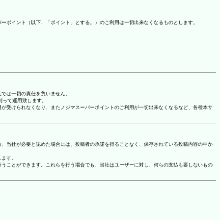
パーポイント（以下、「ポイント」とする。）のご利用は一切出来なくなるものとします。
社では一切の責任を負いません。
に則って運用致します。
用が受けられなくなり、またノジマスーパーポイントのご利用が一切出来なくなるなど、各種本サ
お、当社が必要と認めた場合には、投稿者の承諾を得ることなく、保存されている投稿内容の中か
します。
行うことができます。これらを行う場合でも、当社はユーザーに対し、何らの支払も要しないもの