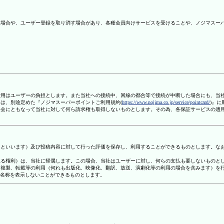
ない場合や、ユーザー登録を取り消す場合があり、各種会員向けサービスを受けることや、ノジマスー
信費用はユーザーの負担とします。また当社への接続中、回線の都合等で接続が中断した場合にも、当
ては、別途定めた『ノジマスーパーポイントご利用規約(
https://www.nojima.co.jp/service/pointcard/
)』
た退会にともなって当社に対して何ら請求権も取得しないものとします。その為、各保証サービスの適
容」といいます）及び投稿内容に対して行った評価を保存し、利用することができるものとします。な
定される権利）は、当社に帰属します。この場合、当社はユーザーに対し、何らの支払も要しないものと
変、複製、転載等の利用（何れも出版化、映像化、翻訳、放送、演劇化等の利用の場合を含みます）を
す名称を表示しないことができるものとします。