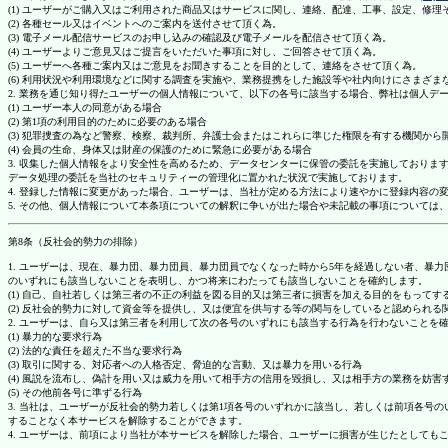
(1) ユーザーがご購入又はご利用された商品又はサービスに関し、連絡、配達、工事、設定、修
(2) 各種セール又はイベントへのご案内を送付させて頂く為。
(3) 電子メール配信サービスのお申し込みの確認及び電子メールを配信させて頂く為。
(4) ユーザーよりご意見又はご提言をいただいた事項に対し、ご回答させて頂く為。
(5) ユーザーへ各種ご案内又はご意見をお聞きすることを目的として、連絡をさせて頂く為。
(6) 利用状況や利用環境などに関する調査を実施や、業務提携をした施設等や社内向けにさまざ
2. 業務を通じ知り得たユーザーの個人情報について、以下の各号に該当する場合、弊社は個人デ
(1) ユーザー本人の同意がある場合
(2) 第1項の利用目的のために必要のある場合
(3) 犯罪捜査の為など警察、検察、裁判所、弁護士会またはこれらに準じた権限を有する機関から
(4) 会員の生命、身体又は財産の保護のために緊急に必要がある場合
3. 収集した個人情報をより安全性を高めるため、データセンターに保管の委託を実施しており
データ処理の委託を当社のセキュリティーの管理化に置かれた状況で実施しております。
4. 登録した情報に変更があった場合、ユーザーは、当社が定める方法により速やかに登録内容
5. その他、個人情報について本条項についての解釈に争いが出た場合や未記載の事項について
第8条（反社会的勢力の排除）
1. ユーザーは、現在、暴力団、暴力団員、暴力団員でなくなった時から5年を経過しない者、
のいずれにも該当しないことを表明し、かつ将来にわたっても該当しないことを確約します。
(1) 自己、自社若しくは第三者の不正の利益を図る目的又は第三者に損害を加える目的をもって
(2) 反社会的勢力に対して資金等を提供し、又は便宜を供与する等の関与をしていると認められる
2. ユーザーは、自ら又は第三者を利用して次の各号のいずれにも該当する行為を行わないことを
(1) 暴力的な要求行為
(2) 法的な責任を超えた不当な要求行為
(3) 取引に関する、対応者への人格否定、脅迫的な言動、又は暴力を用いる行為
(4) 風説を流布し、偽計を用い又は威力を用いて相手方の信用を毀損し、又は相手方の業務を妨害
(5) その他前各号に準ずる行為
3. 当社は、ユーザーが反社会的勢力若しくは第1項各号のいずれかに該当し、若しくは前項各
することなく本サービスを解除することができます。
4. ユーザーは、前項により当社が本サービスを解除した場合、ユーザーに損害が生じたとしても