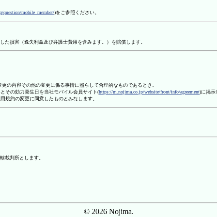
aq/question/mobile_member/
)をご参照ください。
した損害（逸失利益及び弁護士費用を含みます。）を賠償します。
、変更の内容その他の変更に係る事情に照らして合理的なものであるとき。
容とその効力発生日を当社モバイル会員サイト(
https://m.nojima.co.jp/website/front/info/agreement
)に掲
利用規約の変更に同意したものとみなします。
轄裁判所とします。
© 2026 Nojima.