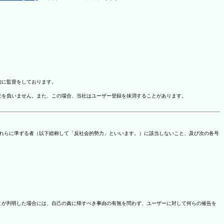
的に監督をしております。
任を負いません。また、この場合、当社はユーザー登録を抹消することがあります。
これらに準ずる者（以下総称して「反社会的勢力」といいます。）に該当しないこと、及び次の各号
ことが判明した場合には、自己の責に帰すべき事由の有無を問わず、ユーザーに対して何らの催告を