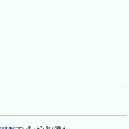
/front/info/privacy
)』に則り、以下の目的で利用します。