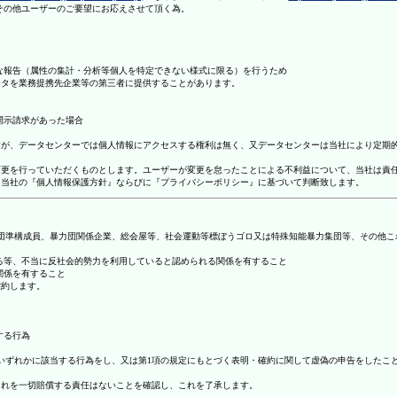
理その他ユーザーのご要望にお応えさせて頂く為。
まな報告（属性の集計・分析等個人を特定できない様式に限る）を行うため
ータを業務提携先企業等の第三者に提供することがあります。
開示請求があった場合
ますが、データセンターでは個人情報にアクセスする権利は無く、又データセンターは当社により定期
の変更を行っていただくものとします。ユーザーが変更を怠ったことによる不利益について、当社は責
は、当社の『個人情報保護方針』ならびに『プライバシーポリシー』に基づいて判断致します。
暴力団準構成員、暴力団関係企業、総会屋等、社会運動等標ぼうゴロ又は特殊知能暴力集団等、その他
する等、不当に反社会的勢力を利用していると認められる関係を有すること
関係を有すること
確約します。
する行為
号のいずれかに該当する行為をし、又は第1項の規定にもとづく表明・確約に関して虚偽の申告をした
これを一切賠償する責任はないことを確認し、これを了承します。