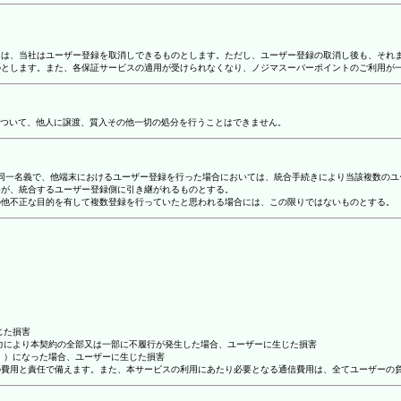
合には、当社はユーザー登録を取消しできるものとします。ただし、ユーザー登録の取消し後も、そ
ものとします。また、各保証サービスの適用が受けられなくなり、ノジマスーパーポイントのご利用が
ついて、他人に譲渡、質入その他一切の処分を行うことはできません。
り、同一名義で、他端末におけるユーザー登録を行った場合においては、統合手続きにより当該複数の
容が、統合するユーザー登録側に引き継がれるものとする。
その他不正な目的を有して複数登録を行っていたと思われる場合には、この限りではないものとする。
じた損害
抗力により本契約の全部又は一部に不履行が発生した場合、ユーザーに生じた損害
ん。）になった場合、ユーザーに生じた損害
ーの費用と責任で備えます。また、本サービスの利用にあたり必要となる通信費用は、全てユーザーの