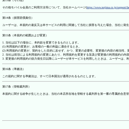
第13条（その他）
その他モバイル会員のご利用方法等について、当社ホームページ(
https://www.nojima.co.jp/support/f
第14条（損害賠償責任）
ユーザーは、本規約の違反又は本サービスの利用に関連して当社に損害を与えた場合、当社に発生
第15条（本規約の範囲および変更）
1. 当社は以下の場合に、本約款を変更できるものとします。
(1) 利用規約の変更が、お客様の一般の利益に適合するとき。
(2) 利用規約の変更が、契約をした目的に反せず、かつ、変更の必要性、変更後の内容の相当性
2. 当社は前項による利用規約の変更にあたり、利用規約を変更する旨及び変更後の利用規約の内
3. 変更後の利用規約の効力発生日以降にユーザーが本サービスを利用したときは、ユーザーは、
第16条（準拠法）
この規約に関する準拠法は、すべて日本国法が適用されるものとします。
第17条（管轄裁判所）
本規約に関する紛争が生じたときは、当社の本店所在地を管轄する裁判所を第一審の専属的合意管