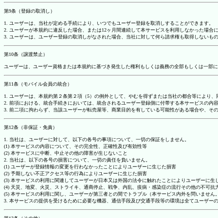
第9条（登録の取消し）
1. ユーザーは、当社が定める手続により、いつでもユーザー登録を取消しすることができます。
2. ユーザーが本規約に違反した場合、または12ヶ月間連続して本サービスを利用しなかった場
3. ユーザーは、ユーザー登録の取消しがなされた場合、当社に対して何ら請求権も取得しない
第10条（譲渡禁止）
ユーザーは、ユーザー資格または本規約に基づき発生した権利もしくは義務の全部もしくは一部に
第11条（モバイル会員の統合）
1. ユーザーは、本規約第２条第２項（5）の例外として、やむを得ずまたは当社の都合等によ
2. 前項における、統合手続きにおいては、統合されるユーザー登録側に付帯する本サービスの内
3. 前二項に拘わらず、当該ユーザーが転売屋等、商業目的を有している可能性がある場合や、
第12条（非保証・免責）
1. 当社は、ユーザーに対して、以下の各号の事項について、一切の保証をしません。
(1) 本サービスの内容について、その完全性、正確性及び有効性等
(2) 本サービスに中断、中止その他の障害が生じないこと
2. 当社は、以下の各号の損害について、一切の責任を負いません。
(1) ユーザーが登録情報の変更を行わなかったことによりユーザーに生じた損害
(2) 予期しない不正アクセス等の行為によりユーザーに生じた損害
(3) 本サービスの利用に関連してユーザーが日本又は外国の法令に触れたことによりユーザーに生
(4) 天災、地変、火災、ストライキ、通商停止、戦争、内乱、疫病・感染症の流行その他の不可
(5) 本サービスの利用に関し、ユーザーが第三者との間でトラブル（本サービス内外を問いませ
3. 本サービスの提供を受けるために必要な機器、通信手段及び交通手段等の環境は全てユーザ