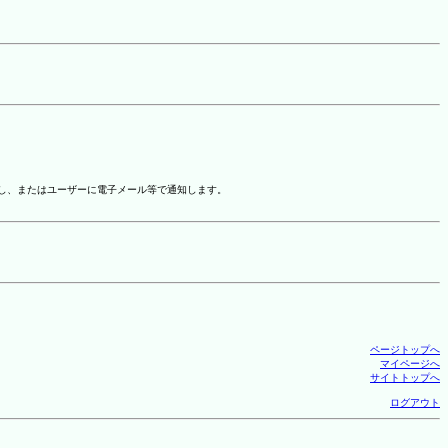
示し、またはユーザーに電子メール等で通知します。
ページトップへ
マイページへ
サイトトップへ
ログアウト