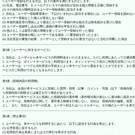
1.ユーザー登録を行える方は、以下の条件を満たすものとします。
(1) 氏名、電話番号、Ｅメールアドレスその他当社が定める個人情報を正確に登録する
(2) その他当社が随時定めるユーザー登録資格に該当する者
2. 当社は、ユーザー登録希望者が、下記のいずれかに該当する場合には、ユーザー登録を認め
(1) ユーザー登録をした個人が実在しない場合
(2) 本規約違反等の理由により過去にユーザー登録の停止処分又は除名処分を受けた場合
(3) ユーザー登録申し込みの際に虚偽の事項を申告された場合
(4) 他人もしくは架空の個人情報を使ってユーザー登録を行った場合
(5) ユーザー登録者が既にユーザーである場合（二重登録を行ったとき）
(6) 当社所定の審査の結果、ユーザーとして登録するのが適当ではないと当社が判断した場合
第3条（ユーザーに対するサービス）
1. 当社は、ユーザーから本サービスの利用料金をいただきません。ただし利用にあたっての通
2. ユーザーは、ポイントサービスをご利用頂けます。ポイントサービス等のご利用方法等につい
3. ユーザーは、いつでも当社所定の手続きにより本サービスから退会することができます。ま
ービスのご利用ができなくなるものとします。
第4条（投稿内容の利用権）
1. 当社は、会員が本サービス上に投稿した質問・回答・記事・コメント・写真（以下「投稿内
ら投稿内容の削除または修正を行う場合があります。
2. ユーザーが本サービス上に投稿した投稿内容の著作権（著作権法第21条ないし第28条に規
3. ユーザーは、投稿内容に関して、著作者人格権を行使しない。当社は、投稿内容の編集、改
とし、また、当社はユーザーの氏名、ユーザーIDまたはハンドルネーム、その他のユーザーを表
第5条（禁止事項）
1. ユーザーは、本サービスを利用するにあたり、以下に該当する行為を禁止します。
(1) 公序良俗に反するもの
(2) 犯罪的行為を助長しまたはその実行を暗示する行為