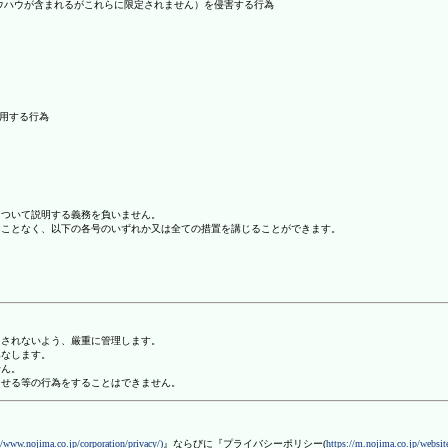
ノウハウが含まれるがこれらに限定されません）を侵害する行為
利用する行為
について説明する義務を負いません。
ることなく、以下の各号のいずれか又は全ての措置を講じることができます。
用されないよう、厳重に管理します。
みなします。
せん。
させる等の行為をすることはできません。
//www.nojima.co.jp/corporation/privacy/)
』ならびに『プライバシーポリシー(
https://m.nojima.co.jp/website