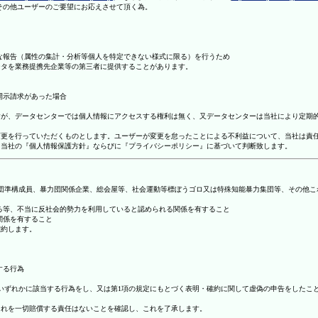
理その他ユーザーのご要望にお応えさせて頂く為。
まな報告（属性の集計・分析等個人を特定できない様式に限る）を行うため
ータを業務提携先企業等の第三者に提供することがあります。
開示請求があった場合
ますが、データセンターでは個人情報にアクセスする権利は無く、又データセンターは当社により定期
の変更を行っていただくものとします。ユーザーが変更を怠ったことによる不利益について、当社は責
は、当社の『個人情報保護方針』ならびに『プライバシーポリシー』に基づいて判断致します。
暴力団準構成員、暴力団関係企業、総会屋等、社会運動等標ぼうゴロ又は特殊知能暴力集団等、その他
する等、不当に反社会的勢力を利用していると認められる関係を有すること
関係を有すること
確約します。
する行為
号のいずれかに該当する行為をし、又は第1項の規定にもとづく表明・確約に関して虚偽の申告をした
これを一切賠償する責任はないことを確認し、これを了承します。