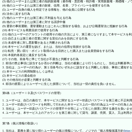
(3) 他のユーザーまたは第三者の知的財産権（著作権・意匠権・特許権・実用新案権・商標権・
(4) 他のユーザーまたは第三者の財産、信用、名誉、プライバシーを侵害する行為
(5) ユーザー自身の個人を特定できる情報を、他の会員に公開する行為
(6) 法令に反する行為
(7) 他のユーザーまたは第三者に不利益を与える行為
(8) 他のユーザーまたは第三者に対する誹謗中傷
(9) 選挙の事前運動、選挙運動またはこれらに類似する場合、および公職選挙法に抵触する行為
(10) 本サービスを商業目的で使用する行為
(11) 他のユーザーのアカウントの使用その他の方法により、第三者になりすまして本サービスを
(12) 自己または第三者の営業に関する宣伝のみを目的にする行為
(13) 未成年者に対し悪影響があると判断される行為
(14) 本サービスの運営を妨げ、または、当社の信用を毀損する行為
(15) 転売・買い回り・ポイント取得のみを目的とした購入または会員登録をする行為
(16) 本規約各規定に違反する行為
(17) その他、前各号に準じて当社が不適当と判断する行為
2. 前項の禁止事項に該当するか否かの判断は、当社の裁量により行うものとし、当社は判断基準
3. 当社は、ユーザーの行為が、第１項各号のいずれかに該当すると判断した場合、事前に通知す
(1) 本サービスの利用制限もしくは停止
(2) 本サービスの退会処分
(3) その他当社が必要と判断する行為
4. 前項の措置によりユーザーに生じた損害について、当社は一切の責任を負いません。
第6条（ユーザーＩＤ及びパスワードの管理）
1. ユーザーは、自己の責任で、本サービスに関するユーザーID及びパスワードを第三者に不正利
2. ユーザーID及びパスワードを利用して行われた本サービス上の一切の行為はユーザーの行為と
3. 当社は、ユーザーID及びパスワードの管理不十分等によって生じた損害に関する責任を負いま
4. ユーザーは、本サービス上のアカウントを第三者に対して貸与、譲渡、売買、質入、又は利用
第7条（個人情報の取扱い）
1. 当社は、業務を通じ知り得たユーザーの個人情報について、ノジマの『個人情報保護方針
(https: