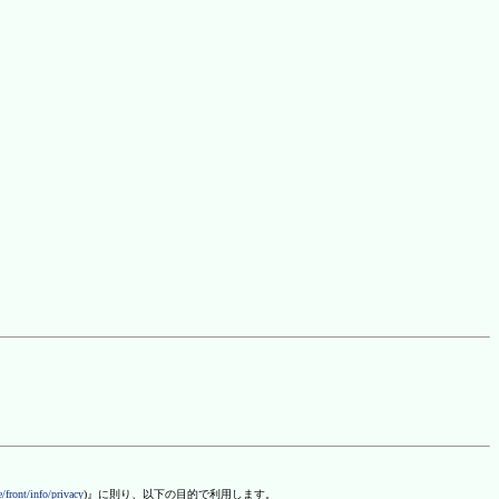
/front/info/privacy
)』に則り、以下の目的で利用します。