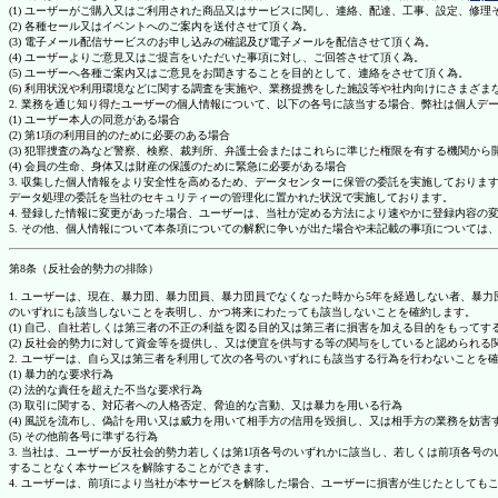
(1) ユーザーがご購入又はご利用された商品又はサービスに関し、連絡、配達、工事、設定、修
(2) 各種セール又はイベントへのご案内を送付させて頂く為。
(3) 電子メール配信サービスのお申し込みの確認及び電子メールを配信させて頂く為。
(4) ユーザーよりご意見又はご提言をいただいた事項に対し、ご回答させて頂く為。
(5) ユーザーへ各種ご案内又はご意見をお聞きすることを目的として、連絡をさせて頂く為。
(6) 利用状況や利用環境などに関する調査を実施や、業務提携をした施設等や社内向けにさまざ
2. 業務を通じ知り得たユーザーの個人情報について、以下の各号に該当する場合、弊社は個人デ
(1) ユーザー本人の同意がある場合
(2) 第1項の利用目的のために必要のある場合
(3) 犯罪捜査の為など警察、検察、裁判所、弁護士会またはこれらに準じた権限を有する機関から
(4) 会員の生命、身体又は財産の保護のために緊急に必要がある場合
3. 収集した個人情報をより安全性を高めるため、データセンターに保管の委託を実施しており
データ処理の委託を当社のセキュリティーの管理化に置かれた状況で実施しております。
4. 登録した情報に変更があった場合、ユーザーは、当社が定める方法により速やかに登録内容
5. その他、個人情報について本条項についての解釈に争いが出た場合や未記載の事項について
第8条（反社会的勢力の排除）
1. ユーザーは、現在、暴力団、暴力団員、暴力団員でなくなった時から5年を経過しない者、
のいずれにも該当しないことを表明し、かつ将来にわたっても該当しないことを確約します。
(1) 自己、自社若しくは第三者の不正の利益を図る目的又は第三者に損害を加える目的をもって
(2) 反社会的勢力に対して資金等を提供し、又は便宜を供与する等の関与をしていると認められる
2. ユーザーは、自ら又は第三者を利用して次の各号のいずれにも該当する行為を行わないことを
(1) 暴力的な要求行為
(2) 法的な責任を超えた不当な要求行為
(3) 取引に関する、対応者への人格否定、脅迫的な言動、又は暴力を用いる行為
(4) 風説を流布し、偽計を用い又は威力を用いて相手方の信用を毀損し、又は相手方の業務を妨害
(5) その他前各号に準ずる行為
3. 当社は、ユーザーが反社会的勢力若しくは第1項各号のいずれかに該当し、若しくは前項各
することなく本サービスを解除することができます。
4. ユーザーは、前項により当社が本サービスを解除した場合、ユーザーに損害が生じたとしても