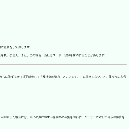
的に監督をしております。
任を負いません。また、この場合、当社はユーザー登録を抹消することがあります。
これらに準ずる者（以下総称して「反社会的勢力」といいます。）に該当しないこと、及び次の各号
ことが判明した場合には、自己の責に帰すべき事由の有無を問わず、ユーザーに対して何らの催告を