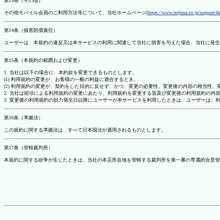
第13条（その他）
その他モバイル会員のご利用方法等について、当社ホームページ(
https://www.nojima.co.jp/support/f
第14条（損害賠償責任）
ユーザーは、本規約の違反又は本サービスの利用に関連して当社に損害を与えた場合、当社に発生
第15条（本規約の範囲および変更）
1. 当社は以下の場合に、本約款を変更できるものとします。
(1) 利用規約の変更が、お客様の一般の利益に適合するとき。
(2) 利用規約の変更が、契約をした目的に反せず、かつ、変更の必要性、変更後の内容の相当性
2. 当社は前項による利用規約の変更にあたり、利用規約を変更する旨及び変更後の利用規約の内
3. 変更後の利用規約の効力発生日以降にユーザーが本サービスを利用したときは、ユーザーは、
第16条（準拠法）
この規約に関する準拠法は、すべて日本国法が適用されるものとします。
第17条（管轄裁判所）
本規約に関する紛争が生じたときは、当社の本店所在地を管轄する裁判所を第一審の専属的合意管