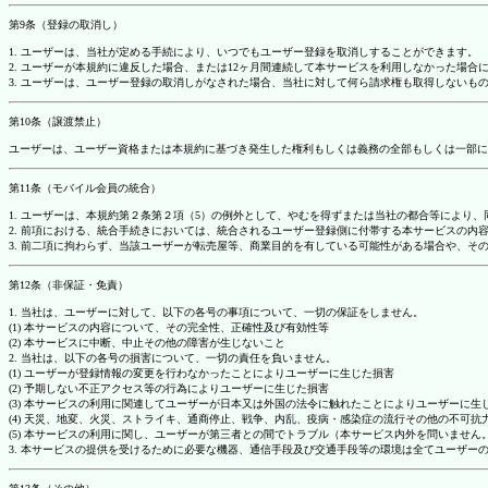
第9条（登録の取消し）
1. ユーザーは、当社が定める手続により、いつでもユーザー登録を取消しすることができます。
2. ユーザーが本規約に違反した場合、または12ヶ月間連続して本サービスを利用しなかった場
3. ユーザーは、ユーザー登録の取消しがなされた場合、当社に対して何ら請求権も取得しない
第10条（譲渡禁止）
ユーザーは、ユーザー資格または本規約に基づき発生した権利もしくは義務の全部もしくは一部に
第11条（モバイル会員の統合）
1. ユーザーは、本規約第２条第２項（5）の例外として、やむを得ずまたは当社の都合等によ
2. 前項における、統合手続きにおいては、統合されるユーザー登録側に付帯する本サービスの内
3. 前二項に拘わらず、当該ユーザーが転売屋等、商業目的を有している可能性がある場合や、
第12条（非保証・免責）
1. 当社は、ユーザーに対して、以下の各号の事項について、一切の保証をしません。
(1) 本サービスの内容について、その完全性、正確性及び有効性等
(2) 本サービスに中断、中止その他の障害が生じないこと
2. 当社は、以下の各号の損害について、一切の責任を負いません。
(1) ユーザーが登録情報の変更を行わなかったことによりユーザーに生じた損害
(2) 予期しない不正アクセス等の行為によりユーザーに生じた損害
(3) 本サービスの利用に関連してユーザーが日本又は外国の法令に触れたことによりユーザーに生
(4) 天災、地変、火災、ストライキ、通商停止、戦争、内乱、疫病・感染症の流行その他の不可
(5) 本サービスの利用に関し、ユーザーが第三者との間でトラブル（本サービス内外を問いませ
3. 本サービスの提供を受けるために必要な機器、通信手段及び交通手段等の環境は全てユーザ