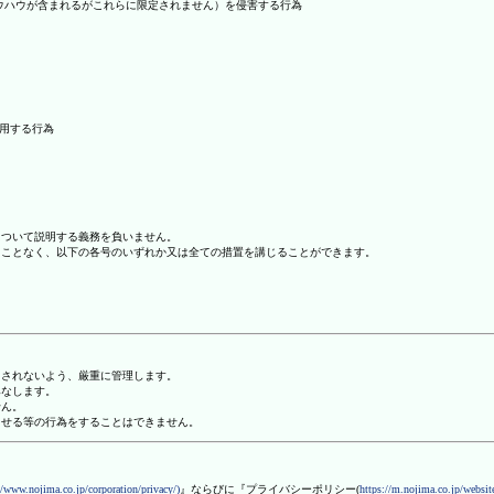
ノウハウが含まれるがこれらに限定されません）を侵害する行為
利用する行為
について説明する義務を負いません。
ることなく、以下の各号のいずれか又は全ての措置を講じることができます。
用されないよう、厳重に管理します。
みなします。
せん。
させる等の行為をすることはできません。
//www.nojima.co.jp/corporation/privacy/)
』ならびに『プライバシーポリシー(
https://m.nojima.co.jp/website