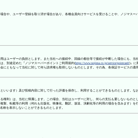
ない場合や、ユーザー登録を取り消す場合があり、各種会員向けサービスを受けることや、ノジマスー
信費用はユーザーの負担とします。また当社への接続中、回線の都合等で接続が中断した場合にも、当
ては、別途定めた『ノジマスーパーポイントご利用規約(
https://www.nojima.co.jp/service/pointcard/
)』
た退会にともなって当社に対して何ら請求権も取得しないものとします。その為、各保証サービスの適
容」といいます）及び投稿内容に対して行った評価を保存し、利用することができるものとします。な
定される権利）は、当社に帰属します。この場合、当社はユーザーに対し、何らの支払も要しないものと
変、複製、転載等の利用（何れも出版化、映像化、翻訳、放送、演劇化等の利用の場合を含みます）を
す名称を表示しないことができるものとします。