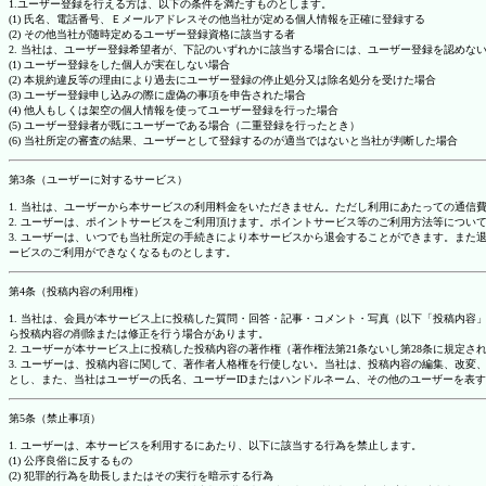
1.ユーザー登録を行える方は、以下の条件を満たすものとします。
(1) 氏名、電話番号、Ｅメールアドレスその他当社が定める個人情報を正確に登録する
(2) その他当社が随時定めるユーザー登録資格に該当する者
2. 当社は、ユーザー登録希望者が、下記のいずれかに該当する場合には、ユーザー登録を認め
(1) ユーザー登録をした個人が実在しない場合
(2) 本規約違反等の理由により過去にユーザー登録の停止処分又は除名処分を受けた場合
(3) ユーザー登録申し込みの際に虚偽の事項を申告された場合
(4) 他人もしくは架空の個人情報を使ってユーザー登録を行った場合
(5) ユーザー登録者が既にユーザーである場合（二重登録を行ったとき）
(6) 当社所定の審査の結果、ユーザーとして登録するのが適当ではないと当社が判断した場合
第3条（ユーザーに対するサービス）
1. 当社は、ユーザーから本サービスの利用料金をいただきません。ただし利用にあたっての通
2. ユーザーは、ポイントサービスをご利用頂けます。ポイントサービス等のご利用方法等につい
3. ユーザーは、いつでも当社所定の手続きにより本サービスから退会することができます。ま
ービスのご利用ができなくなるものとします。
第4条（投稿内容の利用権）
1. 当社は、会員が本サービス上に投稿した質問・回答・記事・コメント・写真（以下「投稿内
ら投稿内容の削除または修正を行う場合があります。
2. ユーザーが本サービス上に投稿した投稿内容の著作権（著作権法第21条ないし第28条に規
3. ユーザーは、投稿内容に関して、著作者人格権を行使しない。当社は、投稿内容の編集、改
とし、また、当社はユーザーの氏名、ユーザーIDまたはハンドルネーム、その他のユーザーを表
第5条（禁止事項）
1. ユーザーは、本サービスを利用するにあたり、以下に該当する行為を禁止します。
(1) 公序良俗に反するもの
(2) 犯罪的行為を助長しまたはその実行を暗示する行為