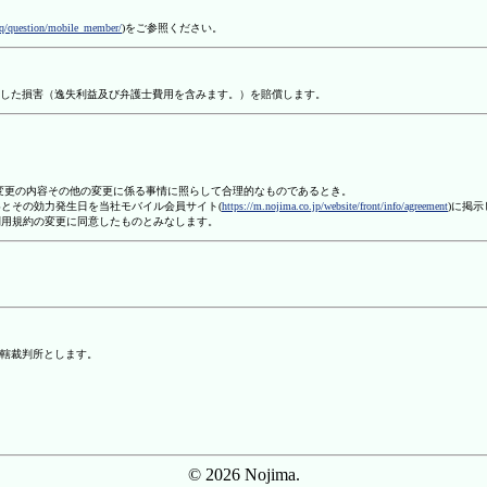
aq/question/mobile_member/
)をご参照ください。
した損害（逸失利益及び弁護士費用を含みます。）を賠償します。
、変更の内容その他の変更に係る事情に照らして合理的なものであるとき。
容とその効力発生日を当社モバイル会員サイト(
https://m.nojima.co.jp/website/front/info/agreement
)に掲
利用規約の変更に同意したものとみなします。
轄裁判所とします。
© 2026 Nojima.