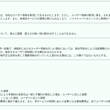
合には、当社はユーザー登録を取消しできるものとします。ただし、ユーザー登録の取消し後も、そ
ものとします。また、各保証サービスの適用が受けられなくなり、ノジマスーパーポイントのご利用が
ついて、他人に譲渡、質入その他一切の処分を行うことはできません。
り、同一名義で、他端末におけるユーザー登録を行った場合においては、統合手続きにより当該複数の
容が、統合するユーザー登録側に引き継がれるものとする。
その他不正な目的を有して複数登録を行っていたと思われる場合には、この限りではないものとする。
じた損害
抗力により本契約の全部又は一部に不履行が発生した場合、ユーザーに生じた損害
ん。）になった場合、ユーザーに生じた損害
ーの費用と責任で備えます。また、本サービスの利用にあたり必要となる通信費用は、全てユーザーの