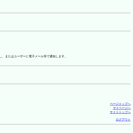
示し、またはユーザーに電子メール等で通知します。
ページトップへ
マイページへ
サイトトップへ
ログアウト