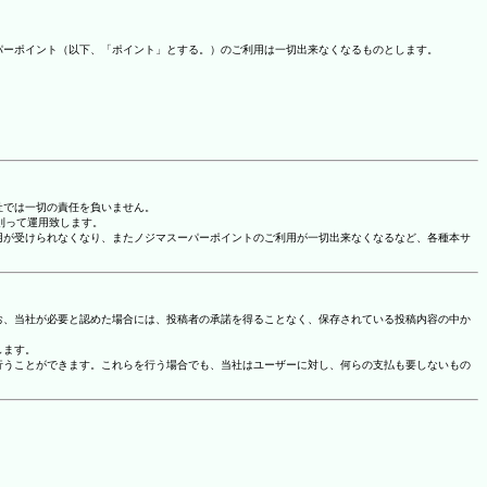
パーポイント（以下、「ポイント」とする。）のご利用は一切出来なくなるものとします。
社では一切の責任を負いません。
に則って運用致します。
用が受けられなくなり、またノジマスーパーポイントのご利用が一切出来なくなるなど、各種本サ
お、当社が必要と認めた場合には、投稿者の承諾を得ることなく、保存されている投稿内容の中か
します。
行うことができます。これらを行う場合でも、当社はユーザーに対し、何らの支払も要しないもの