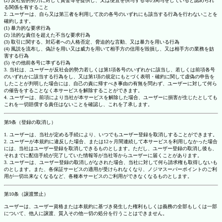
(2) 反社会的勢力に対して資金等を提供し、又は便宜を供与する等の関与をしていると認められ
る関係を有すること
2. ユーザーは、自ら又は第三者を利用して次の各号のいずれにも該当する行為を行わないことを
確約します。
(1) 暴力的な要求行為
(2) 法的な責任を超えた不当な要求行為
(3) 取引に関する、対応者への人格否定、脅迫的な言動、又は暴力を用いる行為
(4) 風説を流布し、偽計を用い又は威力を用いて相手方の信用を毀損し、又は相手方の業務を妨
害する行為
(5) その他前各号に準ずる行為
3. 当社は、ユーザーが反社会的勢力若しくは第1項各号のいずれかに該当し、若しくは前項各号
のいずれかに該当する行為をし、又は第1項の規定にもとづく表明・確約に関して虚偽の申告を
したことが判明した場合には、自己の責に帰すべき事由の有無を問わず、ユーザーに対して何ら
の催告をすることなく本サービスを解除することができます。
4. ユーザーは、前項により当社が本サービスを解除した場合、ユーザーに損害が生じたとしても
これを一切賠償する責任はないことを確認し、これを了承します。
第9条（登録の取消し）
1. ユーザーは、当社が定める手続により、いつでもユーザー登録を取消しすることができます。
2. ユーザーが本規約に違反した場合、または12ヶ月間連続して本サービスを利用しなかった場合
には、当社はユーザー登録を取消しできるものとします。ただし、ユーザー登録の取消し後も、
それまでに配信手続が完了していた情報等が当社等からユーザーに届くことがあります。
3. ユーザーは、ユーザー登録の取消しがなされた場合、当社に対して何ら請求権も取得しないも
のとします。また、各保証サービスの適用が受けられなくなり、ノジマスーパーポイントのご利
用が一切出来なくなるなど、各種本サービスのご利用ができなくなるものとします。
第10条（譲渡禁止）
ユーザーは、ユーザー資格または本規約に基づき発生した権利もしくは義務の全部もしくは一部
について、他人に譲渡、質入その他一切の処分を行うことはできません。