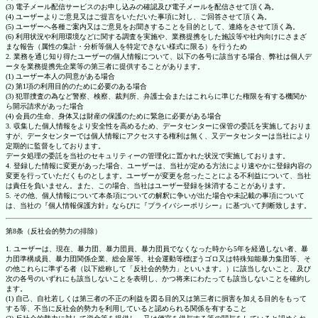
(3) 電子メール配信サービスのお申し込みの確認及び電子メールを配信させて頂く為。
(4) ユーザーよりご意見又はご提言をいただいた事項に対し、ご回答させて頂く為。
(5) ユーザーへ各種ご案内又はご意見をお聞きすることを目的として、連絡をさせて頂く為。
(6) 利用状況や利用環境などに関する調査を実施や、業務提携をした施設等や社内向けにさまざ
まな報告（属性の集計・分析等個人を特定できない様式に限る）を行うため
2. 業務を通じ知り得たユーザーの個人情報について、以下の各号に該当する場合、弊社は個人デ
ータを業務提携先企業等の第三者に提供することがあります。
(1) ユーザー本人の同意がある場合
(2) 第1項の利用目的のために必要のある場合
(3) 犯罪捜査の為など警察、検察、裁判所、弁護士会またはこれらに準じた権限を有する機関か
ら開示請求があった場合
(4) 会員の生命、身体又は財産の保護のために緊急に必要がある場合
3. 収集した個人情報をより安全性を高めるため、データセンターに保管の委託を実施しておりま
すが、データセンターでは個人情報にアクセスする権利は無く、又データセンターは当社により
定期的に監督をしております。
データ処理の委託を当社のセキュリティーの管理化に置かれた状況で実施しております。
4. 登録した情報に変更があった場合、ユーザーは、当社が定める方法により速やかに登録内容の
変更を行っていただくものとします。ユーザーが変更を怠ったことによる不利益について、当社
は責任を負いません。また、この場合、当社はユーザー登録を抹消することがあります。
5. その他、個人情報について本条項についての解釈に争いが出た場合や未記載の事項について
は、当社の『個人情報保護方針』ならびに『プライバシーポリシー』に基づいて判断致します。
第8条（反社会的勢力の排除）
1. ユーザーは、現在、暴力団、暴力団員、暴力団員でなくなった時から5年を経過しない者、暴
力団準構成員、暴力団関係企業、総会屋等、社会運動等標ぼうゴロ又は特殊知能暴力集団等、そ
の他これらに準ずる者（以下総称して「反社会的勢力」といいます。）に該当しないこと、及び
次の各号のいずれにも該当しないことを表明し、かつ将来にわたっても該当しないことを確約し
ます。
(1) 自己、自社若しくは第三者の不正の利益を図る目的又は第三者に損害を加える目的をもって
する等、不当に反社会的勢力を利用していると認められる関係を有すること