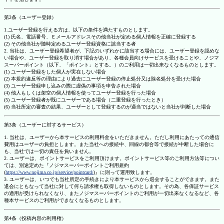
第2条（ユーザー登録）
1.ユーザー登録を行える方は、以下の条件を満たすものとします。
(1) 氏名、電話番号、Ｅメールアドレスその他当社が定める個人情報を正確に登録する
(2) その他当社が随時定めるユーザー登録資格に該当する者
2. 当社は、ユーザー登録希望者が、下記のいずれかに該当する場合には、ユーザー登録を認めな
い場合や、ユーザー登録を取り消す場合があり、各種会員向けサービスを受けることや、ノジマ
スーパーポイント（以下、「ポイント」とする。）のご利用は一切出来なくなるものとします。
(1) ユーザー登録をした個人が実在しない場合
(2) 本規約違反等の理由により過去にユーザー登録の停止処分又は除名処分を受けた場合
(3) ユーザー登録申し込みの際に虚偽の事項を申告された場合
(4) 他人もしくは架空の個人情報を使ってユーザー登録を行った場合
(5) ユーザー登録者が既にユーザーである場合（二重登録を行ったとき）
(6) 当社所定の審査の結果、ユーザーとして登録するのが適当ではないと当社が判断した場合
第3条（ユーザーに対するサービス）
1. 当社は、ユーザーから本サービスの利用料金をいただきません。ただし利用にあたっての通信
費用はユーザーの負担とします。また当社への接続中、回線の都合等で接続が中断した場合に
も、当社では一切の責任を負いません。
2. ユーザーは、ポイントサービスをご利用頂けます。ポイントサービス等のご利用方法等につい
ては、別途定めた『ノジマスーパーポイントご利用規約
(
https://www.nojima.co.jp/service/pointcard/
)』に則って運用致します。
3. ユーザーは、いつでも当社所定の手続きにより本サービスから退会することができます。また
退会にともなって当社に対して何ら請求権も取得しないものとします。その為、各保証サービス
の適用が受けられなくなり、またノジマスーパーポイントのご利用が一切出来なくなるなど、各
種本サービスのご利用ができなくなるものとします。
第4条（投稿内容の利用権）