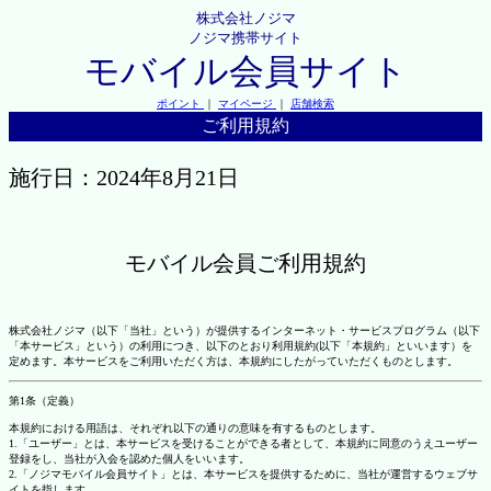
株式会社ノジマ
ノジマ携帯サイト
モバイル会員サイト
ポイント
｜
マイページ
｜
店舗検索
ご利用規約
施行日：2024年8月21日
モバイル会員ご利用規約
株式会社ノジマ（以下「当社」という）が提供するインターネット・サービスプログラム（以下
「本サービス」という）の利用につき、以下のとおり利用規約(以下「本規約」といいます）を
定めます。本サービスをご利用いただく方は、本規約にしたがっていただくものとします。
第1条（定義）
本規約における用語は、それぞれ以下の通りの意味を有するものとします。
1.「ユーザー」とは、本サービスを受けることができる者として、本規約に同意のうえユーザー
登録をし、当社が入会を認めた個人をいいます。
2.「ノジマモバイル会員サイト」とは、本サービスを提供するために、当社が運営するウェブサ
イトを指します。