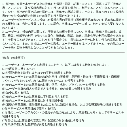
1. 当社は、会員が本サービス上に投稿した質問・回答・記事・コメント・写真（以下「投稿内
容」といいます）及び投稿内容に対して行った評価を保存し、利用することができるものとしま
す。なお、当社が必要と認めた場合には、投稿者の承諾を得ることなく、保存されている投稿内
容の中から投稿内容の削除または修正を行う場合があります。
2. ユーザーが本サービス上に投稿した投稿内容の著作権（著作権法第21条ないし第28条に規定さ
れる権利）は、当社に帰属します。この場合、当社はユーザーに対し、何らの支払も要しないも
のとします。
3. ユーザーは、投稿内容に関して、著作者人格権を行使しない。当社は、投稿内容の編集、改
変、複製、転載等の利用（何れも出版化、映像化、翻訳、放送、演劇化等の利用の場合を含みま
す）を行うことができます。これらを行う場合でも、当社はユーザーに対し、何らの支払も要し
ないものとし、また、当社はユーザーの氏名、ユーザーIDまたはハンドルネーム、その他のユー
ザーを表す名称を表示しないことができるものとします。
第5条（禁止事項）
1. ユーザーは、本サービスを利用するにあたり、以下に該当する行為を禁止します。
(1) 公序良俗に反するもの
(2) 犯罪的行為を助長しまたはその実行を暗示する行為
(3) 他のユーザーまたは第三者の知的財産権（著作権・意匠権・特許権・実用新案権・商標権・
ノウハウが含まれるがこれらに限定されません）を侵害する行為
(4) 他のユーザーまたは第三者の財産、信用、名誉、プライバシーを侵害する行為
(5) ユーザー自身の個人を特定できる情報を、他の会員に公開する行為
(6) 法令に反する行為
(7) 他のユーザーまたは第三者に不利益を与える行為
(8) 他のユーザーまたは第三者に対する誹謗中傷
(9) 選挙の事前運動、選挙運動またはこれらに類似する場合、および公職選挙法に抵触する行為
(10) 本サービスを商業目的で使用する行為
(11) 他のユーザーのアカウントの使用その他の方法により、第三者になりすまして本サービスを
利用する行為
(12) 自己または第三者の営業に関する宣伝のみを目的にする行為
(13) 未成年者に対し悪影響があると判断される行為