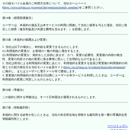
その他モバイル会員のご利用方法等について、当社ホームページ
(
https://www.nojima.co.jp/support/faq/question/mobile_member/
)をご参照ください。
第14条（損害賠償責任）
ユーザーは、本規約の違反又は本サービスの利用に関連して当社に損害を与えた場合、当社に発
生した損害（逸失利益及び弁護士費用を含みます。）を賠償します。
第15条（本規約の範囲および変更）
1. 当社は以下の場合に、本約款を変更できるものとします。
(1) 利用規約の変更が、お客様の一般の利益に適合するとき。
(2) 利用規約の変更が、契約をした目的に反せず、かつ、変更の必要性、変更後の内容の相当
性、変更の内容その他の変更に係る事情に照らして合理的なものであるとき。
2. 当社は前項による利用規約の変更にあたり、利用規約を変更する旨及び変更後の利用規約の内
容とその効力発生日を当社モバイル会員サイト(
https://m.nojima.co.jp/website/front/info/agreement
)
に掲示し、またはユーザーに電子メール等で通知します。
3. 変更後の利用規約の効力発生日以降にユーザーが本サービスを利用したときは、ユーザーは、
利用規約の変更に同意したものとみなします。
第16条（準拠法）
この規約に関する準拠法は、すべて日本国法が適用されるものとします。
第17条（管轄裁判所）
本規約に関する紛争が生じたときは、当社の本店所在地を管轄する裁判所を第一審の専属的合意
管轄裁判所とします。
ページトップへ
マイページへ