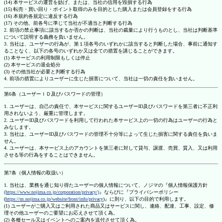
(14) 本サービスの運営を妨げ、または、当社の信用を毀損する行為
(15) 転売・買い回り・ポイント取得のみを目的とした購入または会員登録をする行為
(16) 本規約各規定に違反する行為
(17) その他、前各号に準じて当社が不適当と判断する行為
2. 前項の禁止事項に該当するか否かの判断は、当社の裁量により行うものとし、当社は判断基準
について説明する義務を負いません。
3. 当社は、ユーザーの行為が、第１項各号のいずれかに該当すると判断した場合、事前に通知す
ることなく、以下の各号のいずれか又は全ての措置を講じることができます。
(1) 本サービスの利用制限もしくは停止
(2) 本サービスの退会処分
(3) その他当社が必要と判断する行為
4. 前項の措置によりユーザーに生じた損害について、当社は一切の責任を負いません。
第6条（ユーザーＩＤ及びパスワードの管理）
1. ユーザーは、自己の責任で、本サービスに関するユーザーID及びパスワードを第三者に不正利
用されないよう、厳重に管理します。
2. ユーザーID及びパスワードを利用して行われた本サービス上の一切の行為はユーザーの行為と
みなします。
3. 当社は、ユーザーID及びパスワードの管理不十分等によって生じた損害に関する責任を負いま
せん。
4. ユーザーは、本サービス上のアカウントを第三者に対して貸与、譲渡、売買、質入、又は利用
させる等の行為をすることはできません。
第7条（個人情報の取扱い）
1. 当社は、業務を通じ知り得たユーザーの個人情報について、ノジマの『個人情報保護方針
(https://www.nojima.co.jp/corporation/privacy/)
』ならびに『プライバシーポリシー
(
https://m.nojima.co.jp/website/front/info/privacy
)』に則り、以下の目的で利用します。
(1) ユーザーがご購入又はご利用された商品又はサービスに関し、連絡、配達、工事、設定、修
理その他ユーザーのご要望にお応えさせて頂く為。
(2) 各種セール又はイベントへのご案内を送付させて頂く為。