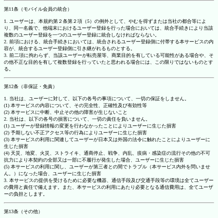
第11条（モバイル会員の統合）
1. ユーザーは、本規約第２条第２項（5）の例外として、やむを得ずまたは当社の都合等によ
り、同一名義で、他端末におけるユーザー登録を行った場合においては、統合手続きにより当該
複数のユーザー登録を一つのユーザー登録に統合しなければならない。
2. 前項における、統合手続きにおいては、統合されるユーザー登録側に付帯する本サービスの内
容が、統合するユーザー登録側に引き継がれるものとする。
3. 前二項に拘わらず、当該ユーザーが転売屋等、商業目的を有している可能性がある場合や、そ
の他不正な目的を有して複数登録を行っていたと思われる場合には、この限りではないものとす
る。
第12条（非保証・免責）
1. 当社は、ユーザーに対して、以下の各号の事項について、一切の保証をしません。
(1) 本サービスの内容について、その完全性、正確性及び有効性等
(2) 本サービスに中断、中止その他の障害が生じないこと
2. 当社は、以下の各号の損害について、一切の責任を負いません。
(1) ユーザーが登録情報の変更を行わなかったことによりユーザーに生じた損害
(2) 予期しない不正アクセス等の行為によりユーザーに生じた損害
(3) 本サービスの利用に関連してユーザーが日本又は外国の法令に触れたことによりユーザーに
生じた損害
(4) 天災、地変、火災、ストライキ、通商停止、戦争、内乱、疫病・感染症の流行その他の不可
抗力により本契約の全部又は一部に不履行が発生した場合、ユーザーに生じた損害
(5) 本サービスの利用に関し、ユーザーが第三者との間でトラブル（本サービス内外を問いませ
ん。）になった場合、ユーザーに生じた損害
3. 本サービスの提供を受けるために必要な機器、通信手段及び交通手段等の環境は全てユーザー
の費用と責任で備えます。また、本サービスの利用にあたり必要となる通信費用は、全てユーザ
ーの負担とします。
第13条（その他）