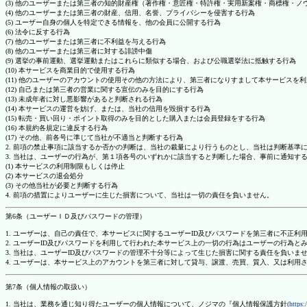
(3) 他のユーザーまたは第三者の知的財産権（著作権・意匠権・特許権・実用新案権・商標権・
(4) 他のユーザーまたは第三者の財産、信用、名誉、プライバシーを侵害する行為
(5) ユーザー自身の個人を特定できる情報を、他の会員に公開する行為
(6) 法令に反する行為
(7) 他のユーザーまたは第三者に不利益を与える行為
(8) 他のユーザーまたは第三者に対する誹謗中傷
(9) 選挙の事前運動、選挙運動またはこれらに類似する場合、および公職選挙法に抵触する行為
(10) 本サービスを商業目的で使用する行為
(11) 他のユーザーのアカウントの使用その他の方法により、第三者になりすまして本サービスを
(12) 自己または第三者の営業に関する宣伝のみを目的にする行為
(13) 未成年者に対し悪影響があると判断される行為
(14) 本サービスの運営を妨げ、または、当社の信用を毀損する行為
(15) 転売・買い回り・ポイント取得のみを目的とした購入または会員登録をする行為
(16) 本規約各規定に違反する行為
(17) その他、前各号に準じて当社が不適当と判断する行為
2. 前項の禁止事項に該当するか否かの判断は、当社の裁量により行うものとし、当社は判断基準
3. 当社は、ユーザーの行為が、第１項各号のいずれかに該当すると判断した場合、事前に通知す
(1) 本サービスの利用制限もしくは停止
(2) 本サービスの退会処分
(3) その他当社が必要と判断する行為
4. 前項の措置によりユーザーに生じた損害について、当社は一切の責任を負いません。
第6条（ユーザーＩＤ及びパスワードの管理）
1. ユーザーは、自己の責任で、本サービスに関するユーザーID及びパスワードを第三者に不正利
2. ユーザーID及びパスワードを利用して行われた本サービス上の一切の行為はユーザーの行為と
3. 当社は、ユーザーID及びパスワードの管理不十分等によって生じた損害に関する責任を負いま
4. ユーザーは、本サービス上のアカウントを第三者に対して貸与、譲渡、売買、質入、又は利用
第7条（個人情報の取扱い）
1. 当社は、業務を通じ知り得たユーザーの個人情報について、ノジマの『個人情報保護方針
(https: