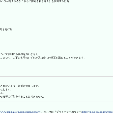
ノウハウが含まれるがこれらに限定されません）を侵害する行為
利用する行為
について説明する義務を負いません。
ることなく、以下の各号のいずれか又は全ての措置を講じることができます。
用されないよう、厳重に管理します。
みなします。
せん。
させる等の行為をすることはできません。
//www.nojima.co.jp/corporation/privacy/)
』ならびに『プライバシーポリシー(
https://m.nojima.co.jp/website