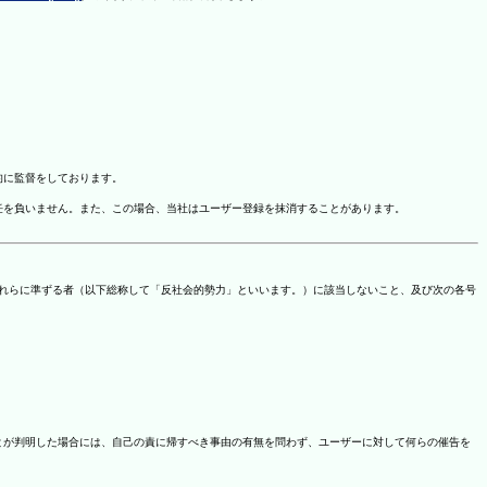
的に監督をしております。
任を負いません。また、この場合、当社はユーザー登録を抹消することがあります。
これらに準ずる者（以下総称して「反社会的勢力」といいます。）に該当しないこと、及び次の各号
ことが判明した場合には、自己の責に帰すべき事由の有無を問わず、ユーザーに対して何らの催告を