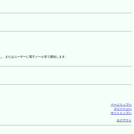
示し、またはユーザーに電子メール等で通知します。
ページトップへ
マイページへ
サイトトップへ
ログアウト