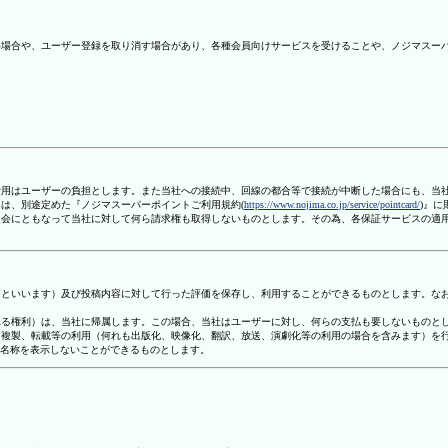
ない場合や、ユーザー登録を取り消す場合があり、各種会員向けサービスを受けることや、ノジマスー
信費用はユーザーの負担とします。また当社への接続中、回線の都合等で接続が中断した場合にも、当
ては、別途定めた『ノジマスーパーポイントご利用規約(
https://www.nojima.co.jp/service/pointcard/
)』
た退会にともなって当社に対して何ら請求権も取得しないものとします。その為、各保証サービスの適
容」といいます）及び投稿内容に対して行った評価を保存し、利用することができるものとします。な
定される権利）は、当社に帰属します。この場合、当社はユーザーに対し、何らの支払も要しないものと
変、複製、転載等の利用（何れも出版化、映像化、翻訳、放送、演劇化等の利用の場合を含みます）を
す名称を表示しないことができるものとします。