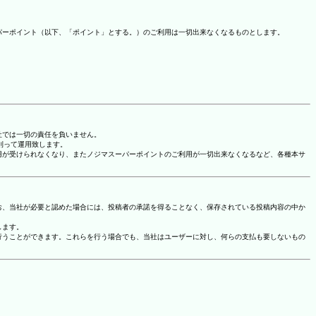
パーポイント（以下、「ポイント」とする。）のご利用は一切出来なくなるものとします。
社では一切の責任を負いません。
に則って運用致します。
用が受けられなくなり、またノジマスーパーポイントのご利用が一切出来なくなるなど、各種本サ
お、当社が必要と認めた場合には、投稿者の承諾を得ることなく、保存されている投稿内容の中か
します。
行うことができます。これらを行う場合でも、当社はユーザーに対し、何らの支払も要しないもの