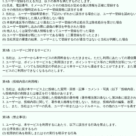
1.ユーザー登録を行える方は、以下の条件を満たすものとします。
(1) 氏名、電話番号、Ｅメールアドレスその他当社が定める個人情報を正確に登録する
(2) その他当社が随時定めるユーザー登録資格に該当する者
2. 当社は、ユーザー登録希望者が、下記のいずれかに該当する場合には、ユーザー登録を認め
(1) ユーザー登録をした個人が実在しない場合
(2) 本規約違反等の理由により過去にユーザー登録の停止処分又は除名処分を受けた場合
(3) ユーザー登録申し込みの際に虚偽の事項を申告された場合
(4) 他人もしくは架空の個人情報を使ってユーザー登録を行った場合
(5) ユーザー登録者が既にユーザーである場合（二重登録を行ったとき）
(6) 当社所定の審査の結果、ユーザーとして登録するのが適当ではないと当社が判断した場合
第3条（ユーザーに対するサービス）
1. 当社は、ユーザーから本サービスの利用料金をいただきません。ただし利用にあたっての通
2. ユーザーは、ポイントサービスをご利用頂けます。ポイントサービス等のご利用方法等につい
3. ユーザーは、いつでも当社所定の手続きにより本サービスから退会することができます。ま
ービスのご利用ができなくなるものとします。
第4条（投稿内容の利用権）
1. 当社は、会員が本サービス上に投稿した質問・回答・記事・コメント・写真（以下「投稿内
ら投稿内容の削除または修正を行う場合があります。
2. ユーザーが本サービス上に投稿した投稿内容の著作権（著作権法第21条ないし第28条に規
3. ユーザーは、投稿内容に関して、著作者人格権を行使しない。当社は、投稿内容の編集、改
とし、また、当社はユーザーの氏名、ユーザーIDまたはハンドルネーム、その他のユーザーを表
第5条（禁止事項）
1. ユーザーは、本サービスを利用するにあたり、以下に該当する行為を禁止します。
(1) 公序良俗に反するもの
(2) 犯罪的行為を助長しまたはその実行を暗示する行為