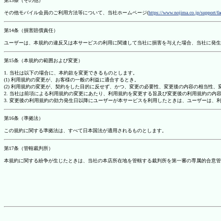
第13条（その他）
その他モバイル会員のご利用方法等について、当社ホームページ(
https://www.nojima.co.jp/support/f
第14条（損害賠償責任）
ユーザーは、本規約の違反又は本サービスの利用に関連して当社に損害を与えた場合、当社に発生
第15条（本規約の範囲および変更）
1. 当社は以下の場合に、本約款を変更できるものとします。
(1) 利用規約の変更が、お客様の一般の利益に適合するとき。
(2) 利用規約の変更が、契約をした目的に反せず、かつ、変更の必要性、変更後の内容の相当性
2. 当社は前項による利用規約の変更にあたり、利用規約を変更する旨及び変更後の利用規約の内
3. 変更後の利用規約の効力発生日以降にユーザーが本サービスを利用したときは、ユーザーは、
第16条（準拠法）
この規約に関する準拠法は、すべて日本国法が適用されるものとします。
第17条（管轄裁判所）
本規約に関する紛争が生じたときは、当社の本店所在地を管轄する裁判所を第一審の専属的合意管