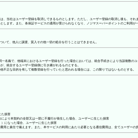
合には、当社はユーザー登録を取消しできるものとします。ただし、ユーザー登録の取消し後も、そ
ものとします。また、各保証サービスの適用が受けられなくなり、ノジマスーパーポイントのご利用が
ついて、他人に譲渡、質入その他一切の処分を行うことはできません。
り、同一名義で、他端末におけるユーザー登録を行った場合においては、統合手続きにより当該複数の
容が、統合するユーザー登録側に引き継がれるものとする。
その他不正な目的を有して複数登録を行っていたと思われる場合には、この限りではないものとする。
じた損害
抗力により本契約の全部又は一部に不履行が発生した場合、ユーザーに生じた損害
ん。）になった場合、ユーザーに生じた損害
ーの費用と責任で備えます。また、本サービスの利用にあたり必要となる通信費用は、全てユーザーの