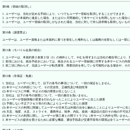
第9条（登録の取消し）
1. ユーザーは、当社が定める手続により、いつでもユーザー登録を取消しすることができます。
2. ユーザーが本規約に違反した場合、または12ヶ月間連続して本サービスを利用しなかった場
3. ユーザーは、ユーザー登録の取消しがなされた場合、当社に対して何ら請求権も取得しない
第10条（譲渡禁止）
ユーザーは、ユーザー資格または本規約に基づき発生した権利もしくは義務の全部もしくは一部に
第11条（モバイル会員の統合）
1. ユーザーは、本規約第２条第２項（5）の例外として、やむを得ずまたは当社の都合等によ
2. 前項における、統合手続きにおいては、統合されるユーザー登録側に付帯する本サービスの内
3. 前二項に拘わらず、当該ユーザーが転売屋等、商業目的を有している可能性がある場合や、
第12条（非保証・免責）
1. 当社は、ユーザーに対して、以下の各号の事項について、一切の保証をしません。
(1) 本サービスの内容について、その完全性、正確性及び有効性等
(2) 本サービスに中断、中止その他の障害が生じないこと
2. 当社は、以下の各号の損害について、一切の責任を負いません。
(1) ユーザーが登録情報の変更を行わなかったことによりユーザーに生じた損害
(2) 予期しない不正アクセス等の行為によりユーザーに生じた損害
(3) 本サービスの利用に関連してユーザーが日本又は外国の法令に触れたことによりユーザーに生
(4) 天災、地変、火災、ストライキ、通商停止、戦争、内乱、疫病・感染症の流行その他の不可
(5) 本サービスの利用に関し、ユーザーが第三者との間でトラブル（本サービス内外を問いませ
3. 本サービスの提供を受けるために必要な機器、通信手段及び交通手段等の環境は全てユーザ