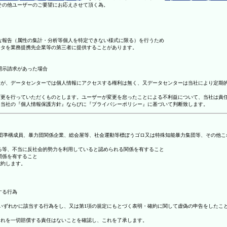
理その他ユーザーのご要望にお応えさせて頂く為。
まな報告（属性の集計・分析等個人を特定できない様式に限る）を行うため
ータを業務提携先企業等の第三者に提供することがあります。
開示請求があった場合
ますが、データセンターでは個人情報にアクセスする権利は無く、又データセンターは当社により定期
の変更を行っていただくものとします。ユーザーが変更を怠ったことによる不利益について、当社は責
は、当社の『個人情報保護方針』ならびに『プライバシーポリシー』に基づいて判断致します。
暴力団準構成員、暴力団関係企業、総会屋等、社会運動等標ぼうゴロ又は特殊知能暴力集団等、その他
する等、不当に反社会的勢力を利用していると認められる関係を有すること
関係を有すること
確約します。
する行為
号のいずれかに該当する行為をし、又は第1項の規定にもとづく表明・確約に関して虚偽の申告をした
これを一切賠償する責任はないことを確認し、これを了承します。