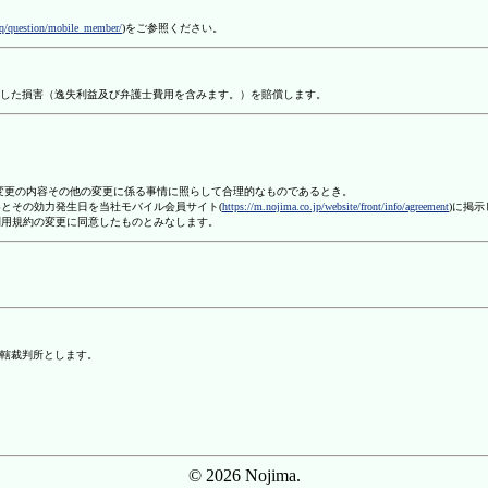
aq/question/mobile_member/
)をご参照ください。
した損害（逸失利益及び弁護士費用を含みます。）を賠償します。
、変更の内容その他の変更に係る事情に照らして合理的なものであるとき。
容とその効力発生日を当社モバイル会員サイト(
https://m.nojima.co.jp/website/front/info/agreement
)に掲
利用規約の変更に同意したものとみなします。
轄裁判所とします。
© 2026 Nojima.