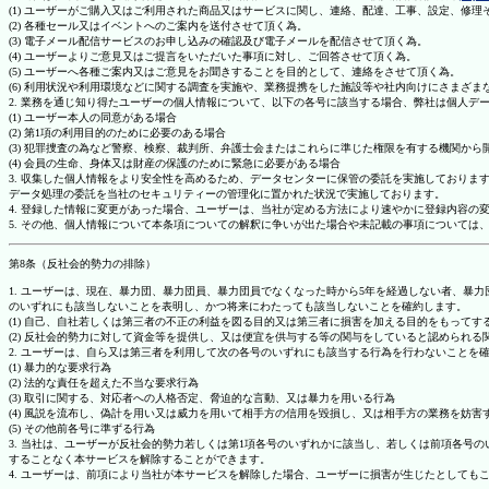
(1) ユーザーがご購入又はご利用された商品又はサービスに関し、連絡、配達、工事、設定、修
(2) 各種セール又はイベントへのご案内を送付させて頂く為。
(3) 電子メール配信サービスのお申し込みの確認及び電子メールを配信させて頂く為。
(4) ユーザーよりご意見又はご提言をいただいた事項に対し、ご回答させて頂く為。
(5) ユーザーへ各種ご案内又はご意見をお聞きすることを目的として、連絡をさせて頂く為。
(6) 利用状況や利用環境などに関する調査を実施や、業務提携をした施設等や社内向けにさまざ
2. 業務を通じ知り得たユーザーの個人情報について、以下の各号に該当する場合、弊社は個人デ
(1) ユーザー本人の同意がある場合
(2) 第1項の利用目的のために必要のある場合
(3) 犯罪捜査の為など警察、検察、裁判所、弁護士会またはこれらに準じた権限を有する機関から
(4) 会員の生命、身体又は財産の保護のために緊急に必要がある場合
3. 収集した個人情報をより安全性を高めるため、データセンターに保管の委託を実施しており
データ処理の委託を当社のセキュリティーの管理化に置かれた状況で実施しております。
4. 登録した情報に変更があった場合、ユーザーは、当社が定める方法により速やかに登録内容
5. その他、個人情報について本条項についての解釈に争いが出た場合や未記載の事項について
第8条（反社会的勢力の排除）
1. ユーザーは、現在、暴力団、暴力団員、暴力団員でなくなった時から5年を経過しない者、
のいずれにも該当しないことを表明し、かつ将来にわたっても該当しないことを確約します。
(1) 自己、自社若しくは第三者の不正の利益を図る目的又は第三者に損害を加える目的をもって
(2) 反社会的勢力に対して資金等を提供し、又は便宜を供与する等の関与をしていると認められる
2. ユーザーは、自ら又は第三者を利用して次の各号のいずれにも該当する行為を行わないことを
(1) 暴力的な要求行為
(2) 法的な責任を超えた不当な要求行為
(3) 取引に関する、対応者への人格否定、脅迫的な言動、又は暴力を用いる行為
(4) 風説を流布し、偽計を用い又は威力を用いて相手方の信用を毀損し、又は相手方の業務を妨害
(5) その他前各号に準ずる行為
3. 当社は、ユーザーが反社会的勢力若しくは第1項各号のいずれかに該当し、若しくは前項各
することなく本サービスを解除することができます。
4. ユーザーは、前項により当社が本サービスを解除した場合、ユーザーに損害が生じたとしても