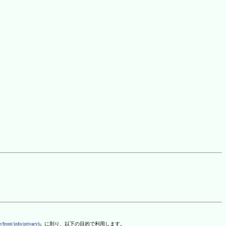
/front/info/privacy
)』に則り、以下の目的で利用します。