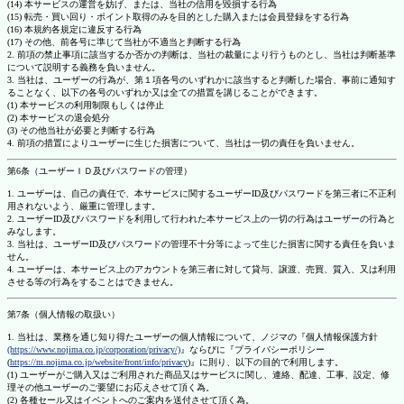
(14) 本サービスの運営を妨げ、または、当社の信用を毀損する行為
(15) 転売・買い回り・ポイント取得のみを目的とした購入または会員登録をする行為
(16) 本規約各規定に違反する行為
(17) その他、前各号に準じて当社が不適当と判断する行為
2. 前項の禁止事項に該当するか否かの判断は、当社の裁量により行うものとし、当社は判断基準
について説明する義務を負いません。
3. 当社は、ユーザーの行為が、第１項各号のいずれかに該当すると判断した場合、事前に通知す
ることなく、以下の各号のいずれか又は全ての措置を講じることができます。
(1) 本サービスの利用制限もしくは停止
(2) 本サービスの退会処分
(3) その他当社が必要と判断する行為
4. 前項の措置によりユーザーに生じた損害について、当社は一切の責任を負いません。
第6条（ユーザーＩＤ及びパスワードの管理）
1. ユーザーは、自己の責任で、本サービスに関するユーザーID及びパスワードを第三者に不正利
用されないよう、厳重に管理します。
2. ユーザーID及びパスワードを利用して行われた本サービス上の一切の行為はユーザーの行為と
みなします。
3. 当社は、ユーザーID及びパスワードの管理不十分等によって生じた損害に関する責任を負いま
せん。
4. ユーザーは、本サービス上のアカウントを第三者に対して貸与、譲渡、売買、質入、又は利用
させる等の行為をすることはできません。
第7条（個人情報の取扱い）
1. 当社は、業務を通じ知り得たユーザーの個人情報について、ノジマの『個人情報保護方針
(https://www.nojima.co.jp/corporation/privacy/)
』ならびに『プライバシーポリシー
(
https://m.nojima.co.jp/website/front/info/privacy
)』に則り、以下の目的で利用します。
(1) ユーザーがご購入又はご利用された商品又はサービスに関し、連絡、配達、工事、設定、修
理その他ユーザーのご要望にお応えさせて頂く為。
(2) 各種セール又はイベントへのご案内を送付させて頂く為。