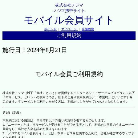
株式会社ノジマ
ノジマ携帯サイト
モバイル会員サイト
ポイント
｜
マイページ
｜
店舗検索
ご利用規約
施行日：2024年8月21日
モバイル会員ご利用規約
株式会社ノジマ（以下「当社」という）が提供するインターネット・サービスプログラム（以下
「本サービス」という）の利用につき、以下のとおり利用規約(以下「本規約」といいます）を
定めます。本サービスをご利用いただく方は、本規約にしたがっていただくものとします。
第1条（定義）
本規約における用語は、それぞれ以下の通りの意味を有するものとします。
1.「ユーザー」とは、本サービスを受けることができる者として、本規約に同意のうえユーザー
登録をし、当社が入会を認めた個人をいいます。
2.「ノジマモバイル会員サイト」とは、本サービスを提供するために、当社が運営するウェブサ
イトを指します。