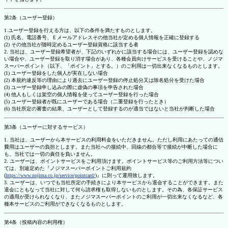
第2条（ユーザー登録）
1.ユーザー登録を行える方は、以下の条件を満たすものとします。
(1) 氏名、電話番号、Ｅメールアドレスその他当社が定める個人情報を正確に登録する
(2) その他当社が随時定めるユーザー登録資格に該当する者
2. 当社は、ユーザー登録希望者が、下記のいずれかに該当する場合には、ユーザー登録を認めな
い場合や、ユーザー登録を取り消す場合があり、各種会員向けサービスを受けることや、ノジマ
スーパーポイント（以下、「ポイント」とする。）のご利用は一切出来なくなるものとします。
(1) ユーザー登録をした個人が実在しない場合
(2) 本規約違反等の理由により過去にユーザー登録の停止処分又は除名処分を受けた場合
(3) ユーザー登録申し込みの際に虚偽の事項を申告された場合
(4) 他人もしくは架空の個人情報を使ってユーザー登録を行った場合
(5) ユーザー登録者が既にユーザーである場合（二重登録を行ったとき）
(6) 当社所定の審査の結果、ユーザーとして登録するのが適当ではないと当社が判断した場合
第3条（ユーザーに対するサービス）
1. 当社は、ユーザーから本サービスの利用料金をいただきません。ただし利用にあたっての通信
費用はユーザーの負担とします。また当社への接続中、回線の都合等で接続が中断した場合に
も、当社では一切の責任を負いません。
2. ユーザーは、ポイントサービスをご利用頂けます。ポイントサービス等のご利用方法等につい
ては、別途定めた『ノジマスーパーポイントご利用規約
(
https://www.nojima.co.jp/service/pointcard/
)』に則って運用致します。
3. ユーザーは、いつでも当社所定の手続きにより本サービスから退会することができます。また
退会にともなって当社に対して何ら請求権も取得しないものとします。その為、各保証サービス
の適用が受けられなくなり、またノジマスーパーポイントのご利用が一切出来なくなるなど、各
種本サービスのご利用ができなくなるものとします。
第4条（投稿内容の利用権）