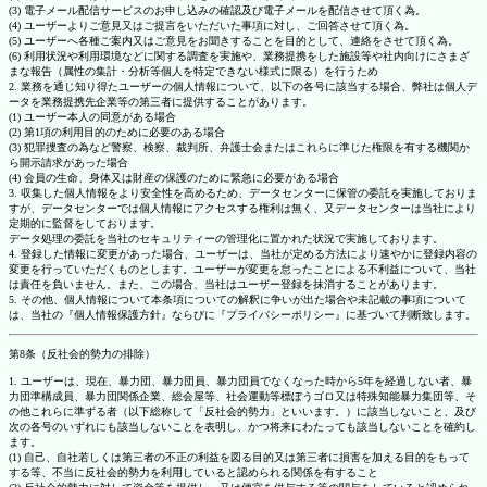
(3) 電子メール配信サービスのお申し込みの確認及び電子メールを配信させて頂く為。
(4) ユーザーよりご意見又はご提言をいただいた事項に対し、ご回答させて頂く為。
(5) ユーザーへ各種ご案内又はご意見をお聞きすることを目的として、連絡をさせて頂く為。
(6) 利用状況や利用環境などに関する調査を実施や、業務提携をした施設等や社内向けにさまざ
まな報告（属性の集計・分析等個人を特定できない様式に限る）を行うため
2. 業務を通じ知り得たユーザーの個人情報について、以下の各号に該当する場合、弊社は個人デ
ータを業務提携先企業等の第三者に提供することがあります。
(1) ユーザー本人の同意がある場合
(2) 第1項の利用目的のために必要のある場合
(3) 犯罪捜査の為など警察、検察、裁判所、弁護士会またはこれらに準じた権限を有する機関か
ら開示請求があった場合
(4) 会員の生命、身体又は財産の保護のために緊急に必要がある場合
3. 収集した個人情報をより安全性を高めるため、データセンターに保管の委託を実施しておりま
すが、データセンターでは個人情報にアクセスする権利は無く、又データセンターは当社により
定期的に監督をしております。
データ処理の委託を当社のセキュリティーの管理化に置かれた状況で実施しております。
4. 登録した情報に変更があった場合、ユーザーは、当社が定める方法により速やかに登録内容の
変更を行っていただくものとします。ユーザーが変更を怠ったことによる不利益について、当社
は責任を負いません。また、この場合、当社はユーザー登録を抹消することがあります。
5. その他、個人情報について本条項についての解釈に争いが出た場合や未記載の事項について
は、当社の『個人情報保護方針』ならびに『プライバシーポリシー』に基づいて判断致します。
第8条（反社会的勢力の排除）
1. ユーザーは、現在、暴力団、暴力団員、暴力団員でなくなった時から5年を経過しない者、暴
力団準構成員、暴力団関係企業、総会屋等、社会運動等標ぼうゴロ又は特殊知能暴力集団等、そ
の他これらに準ずる者（以下総称して「反社会的勢力」といいます。）に該当しないこと、及び
次の各号のいずれにも該当しないことを表明し、かつ将来にわたっても該当しないことを確約し
ます。
(1) 自己、自社若しくは第三者の不正の利益を図る目的又は第三者に損害を加える目的をもって
する等、不当に反社会的勢力を利用していると認められる関係を有すること