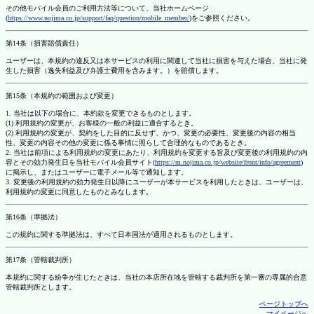
その他モバイル会員のご利用方法等について、当社ホームページ
(
https://www.nojima.co.jp/support/faq/question/mobile_member/
)をご参照ください。
第14条（損害賠償責任）
ユーザーは、本規約の違反又は本サービスの利用に関連して当社に損害を与えた場合、当社に発
生した損害（逸失利益及び弁護士費用を含みます。）を賠償します。
第15条（本規約の範囲および変更）
1. 当社は以下の場合に、本約款を変更できるものとします。
(1) 利用規約の変更が、お客様の一般の利益に適合するとき。
(2) 利用規約の変更が、契約をした目的に反せず、かつ、変更の必要性、変更後の内容の相当
性、変更の内容その他の変更に係る事情に照らして合理的なものであるとき。
2. 当社は前項による利用規約の変更にあたり、利用規約を変更する旨及び変更後の利用規約の内
容とその効力発生日を当社モバイル会員サイト(
https://m.nojima.co.jp/website/front/info/agreement
)
に掲示し、またはユーザーに電子メール等で通知します。
3. 変更後の利用規約の効力発生日以降にユーザーが本サービスを利用したときは、ユーザーは、
利用規約の変更に同意したものとみなします。
第16条（準拠法）
この規約に関する準拠法は、すべて日本国法が適用されるものとします。
第17条（管轄裁判所）
本規約に関する紛争が生じたときは、当社の本店所在地を管轄する裁判所を第一審の専属的合意
管轄裁判所とします。
ページトップへ
マイページへ