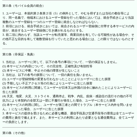
第11条（モバイル会員の統合）
1. ユーザーは、本規約第２条第２項（5）の例外として、やむを得ずまたは当社の都合等によ
り、同一名義で、他端末におけるユーザー登録を行った場合においては、統合手続きにより当該
複数のユーザー登録を一つのユーザー登録に統合しなければならない。
2. 前項における、統合手続きにおいては、統合されるユーザー登録側に付帯する本サービスの内
容が、統合するユーザー登録側に引き継がれるものとする。
3. 前二項に拘わらず、当該ユーザーが転売屋等、商業目的を有している可能性がある場合や、そ
の他不正な目的を有して複数登録を行っていたと思われる場合には、この限りではないものとす
る。
第12条（非保証・免責）
1. 当社は、ユーザーに対して、以下の各号の事項について、一切の保証をしません。
(1) 本サービスの内容について、その完全性、正確性及び有効性等
(2) 本サービスに中断、中止その他の障害が生じないこと
2. 当社は、以下の各号の損害について、一切の責任を負いません。
(1) ユーザーが登録情報の変更を行わなかったことによりユーザーに生じた損害
(2) 予期しない不正アクセス等の行為によりユーザーに生じた損害
(3) 本サービスの利用に関連してユーザーが日本又は外国の法令に触れたことによりユーザーに
生じた損害
(4) 天災、地変、火災、ストライキ、通商停止、戦争、内乱、疫病・感染症の流行その他の不可
抗力により本契約の全部又は一部に不履行が発生した場合、ユーザーに生じた損害
(5) 本サービスの利用に関し、ユーザーが第三者との間でトラブル（本サービス内外を問いませ
ん。）になった場合、ユーザーに生じた損害
3. 本サービスの提供を受けるために必要な機器、通信手段及び交通手段等の環境は全てユーザー
の費用と責任で備えます。また、本サービスの利用にあたり必要となる通信費用は、全てユーザ
ーの負担とします。
第13条（その他）