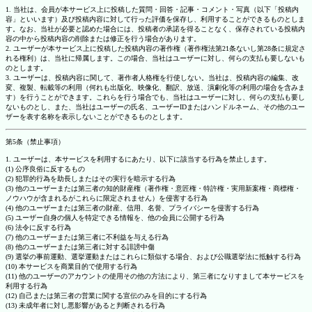
1. 当社は、会員が本サービス上に投稿した質問・回答・記事・コメント・写真（以下「投稿内
容」といいます）及び投稿内容に対して行った評価を保存し、利用することができるものとしま
す。なお、当社が必要と認めた場合には、投稿者の承諾を得ることなく、保存されている投稿内
容の中から投稿内容の削除または修正を行う場合があります。
2. ユーザーが本サービス上に投稿した投稿内容の著作権（著作権法第21条ないし第28条に規定さ
れる権利）は、当社に帰属します。この場合、当社はユーザーに対し、何らの支払も要しないも
のとします。
3. ユーザーは、投稿内容に関して、著作者人格権を行使しない。当社は、投稿内容の編集、改
変、複製、転載等の利用（何れも出版化、映像化、翻訳、放送、演劇化等の利用の場合を含みま
す）を行うことができます。これらを行う場合でも、当社はユーザーに対し、何らの支払も要し
ないものとし、また、当社はユーザーの氏名、ユーザーIDまたはハンドルネーム、その他のユー
ザーを表す名称を表示しないことができるものとします。
第5条（禁止事項）
1. ユーザーは、本サービスを利用するにあたり、以下に該当する行為を禁止します。
(1) 公序良俗に反するもの
(2) 犯罪的行為を助長しまたはその実行を暗示する行為
(3) 他のユーザーまたは第三者の知的財産権（著作権・意匠権・特許権・実用新案権・商標権・
ノウハウが含まれるがこれらに限定されません）を侵害する行為
(4) 他のユーザーまたは第三者の財産、信用、名誉、プライバシーを侵害する行為
(5) ユーザー自身の個人を特定できる情報を、他の会員に公開する行為
(6) 法令に反する行為
(7) 他のユーザーまたは第三者に不利益を与える行為
(8) 他のユーザーまたは第三者に対する誹謗中傷
(9) 選挙の事前運動、選挙運動またはこれらに類似する場合、および公職選挙法に抵触する行為
(10) 本サービスを商業目的で使用する行為
(11) 他のユーザーのアカウントの使用その他の方法により、第三者になりすまして本サービスを
利用する行為
(12) 自己または第三者の営業に関する宣伝のみを目的にする行為
(13) 未成年者に対し悪影響があると判断される行為