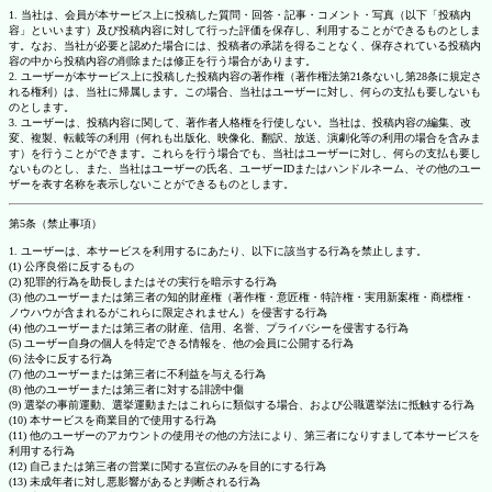
1. 当社は、会員が本サービス上に投稿した質問・回答・記事・コメント・写真（以下「投稿内
容」といいます）及び投稿内容に対して行った評価を保存し、利用することができるものとしま
す。なお、当社が必要と認めた場合には、投稿者の承諾を得ることなく、保存されている投稿内
容の中から投稿内容の削除または修正を行う場合があります。
2. ユーザーが本サービス上に投稿した投稿内容の著作権（著作権法第21条ないし第28条に規定さ
れる権利）は、当社に帰属します。この場合、当社はユーザーに対し、何らの支払も要しないも
のとします。
3. ユーザーは、投稿内容に関して、著作者人格権を行使しない。当社は、投稿内容の編集、改
変、複製、転載等の利用（何れも出版化、映像化、翻訳、放送、演劇化等の利用の場合を含みま
す）を行うことができます。これらを行う場合でも、当社はユーザーに対し、何らの支払も要し
ないものとし、また、当社はユーザーの氏名、ユーザーIDまたはハンドルネーム、その他のユー
ザーを表す名称を表示しないことができるものとします。
第5条（禁止事項）
1. ユーザーは、本サービスを利用するにあたり、以下に該当する行為を禁止します。
(1) 公序良俗に反するもの
(2) 犯罪的行為を助長しまたはその実行を暗示する行為
(3) 他のユーザーまたは第三者の知的財産権（著作権・意匠権・特許権・実用新案権・商標権・
ノウハウが含まれるがこれらに限定されません）を侵害する行為
(4) 他のユーザーまたは第三者の財産、信用、名誉、プライバシーを侵害する行為
(5) ユーザー自身の個人を特定できる情報を、他の会員に公開する行為
(6) 法令に反する行為
(7) 他のユーザーまたは第三者に不利益を与える行為
(8) 他のユーザーまたは第三者に対する誹謗中傷
(9) 選挙の事前運動、選挙運動またはこれらに類似する場合、および公職選挙法に抵触する行為
(10) 本サービスを商業目的で使用する行為
(11) 他のユーザーのアカウントの使用その他の方法により、第三者になりすまして本サービスを
利用する行為
(12) 自己または第三者の営業に関する宣伝のみを目的にする行為
(13) 未成年者に対し悪影響があると判断される行為