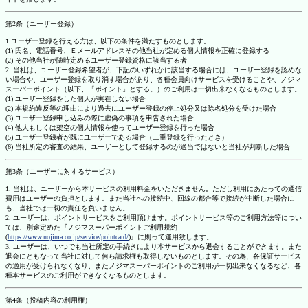
第2条（ユーザー登録）
1.ユーザー登録を行える方は、以下の条件を満たすものとします。
(1) 氏名、電話番号、Ｅメールアドレスその他当社が定める個人情報を正確に登録する
(2) その他当社が随時定めるユーザー登録資格に該当する者
2. 当社は、ユーザー登録希望者が、下記のいずれかに該当する場合には、ユーザー登録を認めな
い場合や、ユーザー登録を取り消す場合があり、各種会員向けサービスを受けることや、ノジマ
スーパーポイント（以下、「ポイント」とする。）のご利用は一切出来なくなるものとします。
(1) ユーザー登録をした個人が実在しない場合
(2) 本規約違反等の理由により過去にユーザー登録の停止処分又は除名処分を受けた場合
(3) ユーザー登録申し込みの際に虚偽の事項を申告された場合
(4) 他人もしくは架空の個人情報を使ってユーザー登録を行った場合
(5) ユーザー登録者が既にユーザーである場合（二重登録を行ったとき）
(6) 当社所定の審査の結果、ユーザーとして登録するのが適当ではないと当社が判断した場合
第3条（ユーザーに対するサービス）
1. 当社は、ユーザーから本サービスの利用料金をいただきません。ただし利用にあたっての通信
費用はユーザーの負担とします。また当社への接続中、回線の都合等で接続が中断した場合に
も、当社では一切の責任を負いません。
2. ユーザーは、ポイントサービスをご利用頂けます。ポイントサービス等のご利用方法等につい
ては、別途定めた『ノジマスーパーポイントご利用規約
(
https://www.nojima.co.jp/service/pointcard/
)』に則って運用致します。
3. ユーザーは、いつでも当社所定の手続きにより本サービスから退会することができます。また
退会にともなって当社に対して何ら請求権も取得しないものとします。その為、各保証サービス
の適用が受けられなくなり、またノジマスーパーポイントのご利用が一切出来なくなるなど、各
種本サービスのご利用ができなくなるものとします。
第4条（投稿内容の利用権）