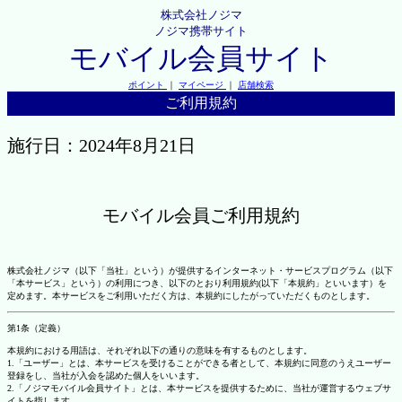
株式会社ノジマ
ノジマ携帯サイト
モバイル会員サイト
ポイント
｜
マイページ
｜
店舗検索
ご利用規約
施行日：2024年8月21日
モバイル会員ご利用規約
株式会社ノジマ（以下「当社」という）が提供するインターネット・サービスプログラム（以下
「本サービス」という）の利用につき、以下のとおり利用規約(以下「本規約」といいます）を
定めます。本サービスをご利用いただく方は、本規約にしたがっていただくものとします。
第1条（定義）
本規約における用語は、それぞれ以下の通りの意味を有するものとします。
1.「ユーザー」とは、本サービスを受けることができる者として、本規約に同意のうえユーザー
登録をし、当社が入会を認めた個人をいいます。
2.「ノジマモバイル会員サイト」とは、本サービスを提供するために、当社が運営するウェブサ
イトを指します。