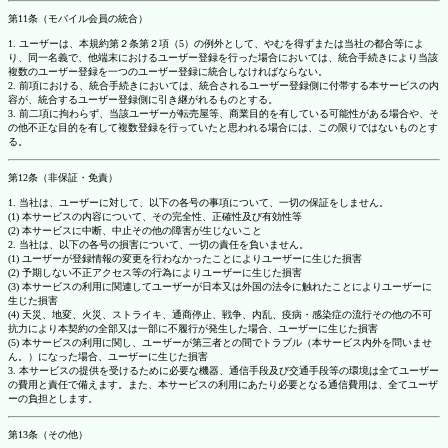
第11条（モバイル会員の統合）
1. ユーザーは、本規約第２条第２項（5）の例外として、やむを得ずまたは当社の都合等によ
り、同一名義で、他端末におけるユーザー登録を行った場合においては、統合手続きにより当該
複数のユーザー登録を一つのユーザー登録に統合しなければならない。
2. 前項における、統合手続きにおいては、統合されるユーザー登録側に付帯する本サービスの内
容が、統合するユーザー登録側に引き継がれるものとする。
3. 前二項に拘わらず、当該ユーザーが転売屋等、商業目的を有している可能性がある場合や、そ
の他不正な目的を有して複数登録を行っていたと思われる場合には、この限りではないものとす
る。
第12条（非保証・免責）
1. 当社は、ユーザーに対して、以下の各号の事項について、一切の保証をしません。
(1) 本サービスの内容について、その完全性、正確性及び有効性等
(2) 本サービスに中断、中止その他の障害が生じないこと
2. 当社は、以下の各号の損害について、一切の責任を負いません。
(1) ユーザーが登録情報の変更を行わなかったことによりユーザーに生じた損害
(2) 予期しない不正アクセス等の行為によりユーザーに生じた損害
(3) 本サービスの利用に関連してユーザーが日本又は外国の法令に触れたことによりユーザーに
生じた損害
(4) 天災、地変、火災、ストライキ、通商停止、戦争、内乱、疫病・感染症の流行その他の不可
抗力により本契約の全部又は一部に不履行が発生した場合、ユーザーに生じた損害
(5) 本サービスの利用に関し、ユーザーが第三者との間でトラブル（本サービス内外を問いませ
ん。）になった場合、ユーザーに生じた損害
3. 本サービスの提供を受けるために必要な機器、通信手段及び交通手段等の環境は全てユーザー
の費用と責任で備えます。また、本サービスの利用にあたり必要となる通信費用は、全てユーザ
ーの負担とします。
第13条（その他）