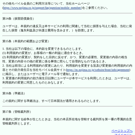
その他モバイル会員のご利用方法等について、当社ホームページ
(
https://www.nojima.co.jp/support/faq/question/mobile_member/
)をご参照ください。
第14条（損害賠償責任）
ユーザーは、本規約の違反又は本サービスの利用に関連して当社に損害を与えた場合、当社に発
生した損害（逸失利益及び弁護士費用を含みます。）を賠償します。
第15条（本規約の範囲および変更）
1. 当社は以下の場合に、本約款を変更できるものとします。
(1) 利用規約の変更が、お客様の一般の利益に適合するとき。
(2) 利用規約の変更が、契約をした目的に反せず、かつ、変更の必要性、変更後の内容の相当
性、変更の内容その他の変更に係る事情に照らして合理的なものであるとき。
2. 当社は前項による利用規約の変更にあたり、利用規約を変更する旨及び変更後の利用規約の内
容とその効力発生日を当社モバイル会員サイト(
https://m.nojima.co.jp/website/front/info/agreement
)
に掲示し、またはユーザーに電子メール等で通知します。
3. 変更後の利用規約の効力発生日以降にユーザーが本サービスを利用したときは、ユーザーは、
利用規約の変更に同意したものとみなします。
第16条（準拠法）
この規約に関する準拠法は、すべて日本国法が適用されるものとします。
第17条（管轄裁判所）
本規約に関する紛争が生じたときは、当社の本店所在地を管轄する裁判所を第一審の専属的合意
管轄裁判所とします。
ページトップへ
マイページへ