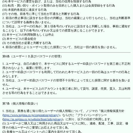
(14) 本サービスの運営を妨げ、または、当社の信用を毀損する行為
(15) 転売・買い回り・ポイント取得のみを目的とした購入または会員登録をする行為
(16) 本規約各規定に違反する行為
(17) その他、前各号に準じて当社が不適当と判断する行為
2. 前項の禁止事項に該当するか否かの判断は、当社の裁量により行うものとし、当社は判断基準
について説明する義務を負いません。
3. 当社は、ユーザーの行為が、第１項各号のいずれかに該当すると判断した場合、事前に通知す
ることなく、以下の各号のいずれか又は全ての措置を講じることができます。
(1) 本サービスの利用制限もしくは停止
(2) 本サービスの退会処分
(3) その他当社が必要と判断する行為
4. 前項の措置によりユーザーに生じた損害について、当社は一切の責任を負いません。
第6条（ユーザーＩＤ及びパスワードの管理）
1. ユーザーは、自己の責任で、本サービスに関するユーザーID及びパスワードを第三者に不正利
用されないよう、厳重に管理します。
2. ユーザーID及びパスワードを利用して行われた本サービス上の一切の行為はユーザーの行為と
みなします。
3. 当社は、ユーザーID及びパスワードの管理不十分等によって生じた損害に関する責任を負いま
せん。
4. ユーザーは、本サービス上のアカウントを第三者に対して貸与、譲渡、売買、質入、又は利用
させる等の行為をすることはできません。
第7条（個人情報の取扱い）
1. 当社は、業務を通じ知り得たユーザーの個人情報について、ノジマの『個人情報保護方針
(https://www.nojima.co.jp/corporation/privacy/)
』ならびに『プライバシーポリシー
(
https://m.nojima.co.jp/website/front/info/privacy
)』に則り、以下の目的で利用します。
(1) ユーザーがご購入又はご利用された商品又はサービスに関し、連絡、配達、工事、設定、修
理その他ユーザーのご要望にお応えさせて頂く為。
(2) 各種セール又はイベントへのご案内を送付させて頂く為。