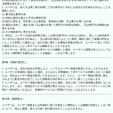
(2) 反社会的勢力に対して資金等を提供し、又は便宜を供与する等の関与をしていると認められ
る関係を有すること
2. ユーザーは、自ら又は第三者を利用して次の各号のいずれにも該当する行為を行わないことを
確約します。
(1) 暴力的な要求行為
(2) 法的な責任を超えた不当な要求行為
(3) 取引に関する、対応者への人格否定、脅迫的な言動、又は暴力を用いる行為
(4) 風説を流布し、偽計を用い又は威力を用いて相手方の信用を毀損し、又は相手方の業務を妨
害する行為
(5) その他前各号に準ずる行為
3. 当社は、ユーザーが反社会的勢力若しくは第1項各号のいずれかに該当し、若しくは前項各号
のいずれかに該当する行為をし、又は第1項の規定にもとづく表明・確約に関して虚偽の申告を
したことが判明した場合には、自己の責に帰すべき事由の有無を問わず、ユーザーに対して何ら
の催告をすることなく本サービスを解除することができます。
4. ユーザーは、前項により当社が本サービスを解除した場合、ユーザーに損害が生じたとしても
これを一切賠償する責任はないことを確認し、これを了承します。
第9条（登録の取消し）
1. ユーザーは、当社が定める手続により、いつでもユーザー登録を取消しすることができます。
2. ユーザーが本規約に違反した場合、または12ヶ月間連続して本サービスを利用しなかった場合
には、当社はユーザー登録を取消しできるものとします。ただし、ユーザー登録の取消し後も、
それまでに配信手続が完了していた情報等が当社等からユーザーに届くことがあります。
3. ユーザーは、ユーザー登録の取消しがなされた場合、当社に対して何ら請求権も取得しないも
のとします。また、各保証サービスの適用が受けられなくなり、ノジマスーパーポイントのご利
用が一切出来なくなるなど、各種本サービスのご利用ができなくなるものとします。
第10条（譲渡禁止）
ユーザーは、ユーザー資格または本規約に基づき発生した権利もしくは義務の全部もしくは一部
について、他人に譲渡、質入その他一切の処分を行うことはできません。