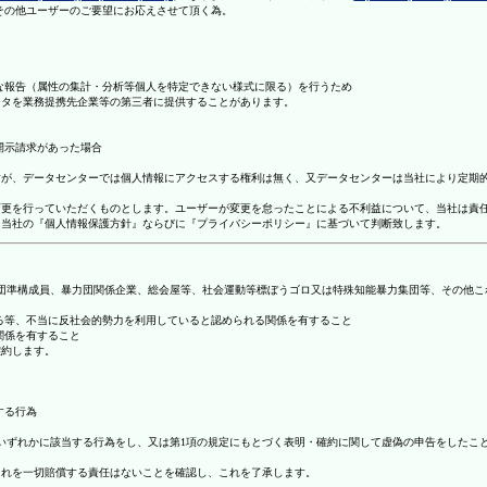
理その他ユーザーのご要望にお応えさせて頂く為。
まな報告（属性の集計・分析等個人を特定できない様式に限る）を行うため
ータを業務提携先企業等の第三者に提供することがあります。
開示請求があった場合
ますが、データセンターでは個人情報にアクセスする権利は無く、又データセンターは当社により定期
の変更を行っていただくものとします。ユーザーが変更を怠ったことによる不利益について、当社は責
は、当社の『個人情報保護方針』ならびに『プライバシーポリシー』に基づいて判断致します。
暴力団準構成員、暴力団関係企業、総会屋等、社会運動等標ぼうゴロ又は特殊知能暴力集団等、その他
する等、不当に反社会的勢力を利用していると認められる関係を有すること
関係を有すること
確約します。
する行為
号のいずれかに該当する行為をし、又は第1項の規定にもとづく表明・確約に関して虚偽の申告をした
これを一切賠償する責任はないことを確認し、これを了承します。