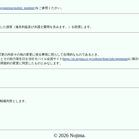
aq/question/mobile_member/
)をご参照ください。
した損害（逸失利益及び弁護士費用を含みます。）を賠償します。
、変更の内容その他の変更に係る事情に照らして合理的なものであるとき。
容とその効力発生日を当社モバイル会員サイト(
https://m.nojima.co.jp/website/front/info/agreement
)に掲
利用規約の変更に同意したものとみなします。
轄裁判所とします。
© 2026 Nojima.