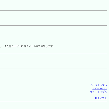
示し、またはユーザーに電子メール等で通知します。
ページトップへ
マイページへ
サイトトップへ
ログアウト