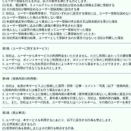
1.ユーザー登録を行える方は、以下の条件を満たすものとします。
(1) 氏名、電話番号、Ｅメールアドレスその他当社が定める個人情報を正確に登録する
(2) その他当社が随時定めるユーザー登録資格に該当する者
2. 当社は、ユーザー登録希望者が、下記のいずれかに該当する場合には、ユーザー登録を認め
(1) ユーザー登録をした個人が実在しない場合
(2) 本規約違反等の理由により過去にユーザー登録の停止処分又は除名処分を受けた場合
(3) ユーザー登録申し込みの際に虚偽の事項を申告された場合
(4) 他人もしくは架空の個人情報を使ってユーザー登録を行った場合
(5) ユーザー登録者が既にユーザーである場合（二重登録を行ったとき）
(6) 当社所定の審査の結果、ユーザーとして登録するのが適当ではないと当社が判断した場合
第3条（ユーザーに対するサービス）
1. 当社は、ユーザーから本サービスの利用料金をいただきません。ただし利用にあたっての通
2. ユーザーは、ポイントサービスをご利用頂けます。ポイントサービス等のご利用方法等につい
3. ユーザーは、いつでも当社所定の手続きにより本サービスから退会することができます。ま
ービスのご利用ができなくなるものとします。
第4条（投稿内容の利用権）
1. 当社は、会員が本サービス上に投稿した質問・回答・記事・コメント・写真（以下「投稿内
ら投稿内容の削除または修正を行う場合があります。
2. ユーザーが本サービス上に投稿した投稿内容の著作権（著作権法第21条ないし第28条に規
3. ユーザーは、投稿内容に関して、著作者人格権を行使しない。当社は、投稿内容の編集、改
とし、また、当社はユーザーの氏名、ユーザーIDまたはハンドルネーム、その他のユーザーを表
第5条（禁止事項）
1. ユーザーは、本サービスを利用するにあたり、以下に該当する行為を禁止します。
(1) 公序良俗に反するもの
(2) 犯罪的行為を助長しまたはその実行を暗示する行為