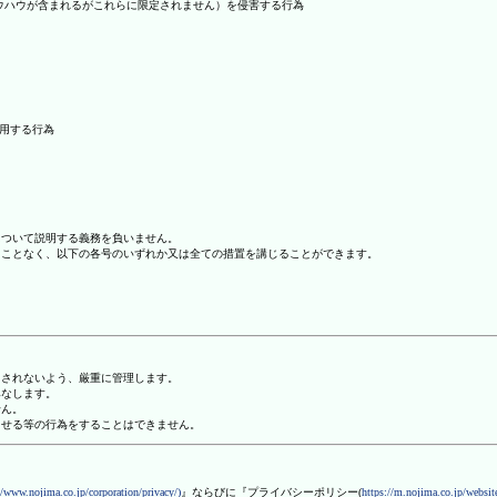
ノウハウが含まれるがこれらに限定されません）を侵害する行為
利用する行為
について説明する義務を負いません。
ることなく、以下の各号のいずれか又は全ての措置を講じることができます。
用されないよう、厳重に管理します。
みなします。
せん。
させる等の行為をすることはできません。
//www.nojima.co.jp/corporation/privacy/)
』ならびに『プライバシーポリシー(
https://m.nojima.co.jp/website