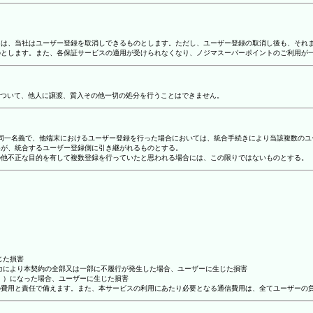
合には、当社はユーザー登録を取消しできるものとします。ただし、ユーザー登録の取消し後も、そ
ものとします。また、各保証サービスの適用が受けられなくなり、ノジマスーパーポイントのご利用が
ついて、他人に譲渡、質入その他一切の処分を行うことはできません。
り、同一名義で、他端末におけるユーザー登録を行った場合においては、統合手続きにより当該複数の
容が、統合するユーザー登録側に引き継がれるものとする。
その他不正な目的を有して複数登録を行っていたと思われる場合には、この限りではないものとする。
じた損害
抗力により本契約の全部又は一部に不履行が発生した場合、ユーザーに生じた損害
ん。）になった場合、ユーザーに生じた損害
ーの費用と責任で備えます。また、本サービスの利用にあたり必要となる通信費用は、全てユーザーの