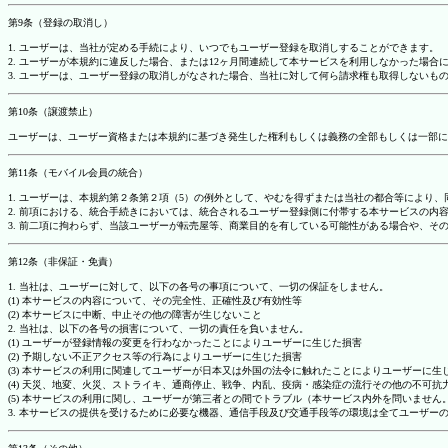
第9条（登録の取消し）
1. ユーザーは、当社が定める手続により、いつでもユーザー登録を取消しすることができます。
2. ユーザーが本規約に違反した場合、または12ヶ月間連続して本サービスを利用しなかった場
3. ユーザーは、ユーザー登録の取消しがなされた場合、当社に対して何ら請求権も取得しない
第10条（譲渡禁止）
ユーザーは、ユーザー資格または本規約に基づき発生した権利もしくは義務の全部もしくは一部に
第11条（モバイル会員の統合）
1. ユーザーは、本規約第２条第２項（5）の例外として、やむを得ずまたは当社の都合等によ
2. 前項における、統合手続きにおいては、統合されるユーザー登録側に付帯する本サービスの内
3. 前二項に拘わらず、当該ユーザーが転売屋等、商業目的を有している可能性がある場合や、
第12条（非保証・免責）
1. 当社は、ユーザーに対して、以下の各号の事項について、一切の保証をしません。
(1) 本サービスの内容について、その完全性、正確性及び有効性等
(2) 本サービスに中断、中止その他の障害が生じないこと
2. 当社は、以下の各号の損害について、一切の責任を負いません。
(1) ユーザーが登録情報の変更を行わなかったことによりユーザーに生じた損害
(2) 予期しない不正アクセス等の行為によりユーザーに生じた損害
(3) 本サービスの利用に関連してユーザーが日本又は外国の法令に触れたことによりユーザーに生
(4) 天災、地変、火災、ストライキ、通商停止、戦争、内乱、疫病・感染症の流行その他の不可
(5) 本サービスの利用に関し、ユーザーが第三者との間でトラブル（本サービス内外を問いませ
3. 本サービスの提供を受けるために必要な機器、通信手段及び交通手段等の環境は全てユーザ