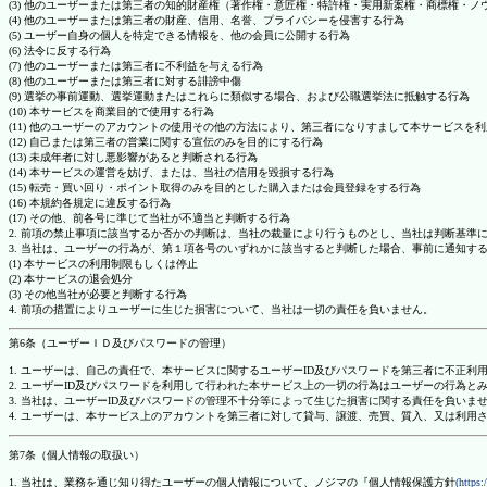
(3) 他のユーザーまたは第三者の知的財産権（著作権・意匠権・特許権・実用新案権・商標権・
(4) 他のユーザーまたは第三者の財産、信用、名誉、プライバシーを侵害する行為
(5) ユーザー自身の個人を特定できる情報を、他の会員に公開する行為
(6) 法令に反する行為
(7) 他のユーザーまたは第三者に不利益を与える行為
(8) 他のユーザーまたは第三者に対する誹謗中傷
(9) 選挙の事前運動、選挙運動またはこれらに類似する場合、および公職選挙法に抵触する行為
(10) 本サービスを商業目的で使用する行為
(11) 他のユーザーのアカウントの使用その他の方法により、第三者になりすまして本サービスを
(12) 自己または第三者の営業に関する宣伝のみを目的にする行為
(13) 未成年者に対し悪影響があると判断される行為
(14) 本サービスの運営を妨げ、または、当社の信用を毀損する行為
(15) 転売・買い回り・ポイント取得のみを目的とした購入または会員登録をする行為
(16) 本規約各規定に違反する行為
(17) その他、前各号に準じて当社が不適当と判断する行為
2. 前項の禁止事項に該当するか否かの判断は、当社の裁量により行うものとし、当社は判断基準
3. 当社は、ユーザーの行為が、第１項各号のいずれかに該当すると判断した場合、事前に通知す
(1) 本サービスの利用制限もしくは停止
(2) 本サービスの退会処分
(3) その他当社が必要と判断する行為
4. 前項の措置によりユーザーに生じた損害について、当社は一切の責任を負いません。
第6条（ユーザーＩＤ及びパスワードの管理）
1. ユーザーは、自己の責任で、本サービスに関するユーザーID及びパスワードを第三者に不正利
2. ユーザーID及びパスワードを利用して行われた本サービス上の一切の行為はユーザーの行為と
3. 当社は、ユーザーID及びパスワードの管理不十分等によって生じた損害に関する責任を負いま
4. ユーザーは、本サービス上のアカウントを第三者に対して貸与、譲渡、売買、質入、又は利用
第7条（個人情報の取扱い）
1. 当社は、業務を通じ知り得たユーザーの個人情報について、ノジマの『個人情報保護方針
(https: