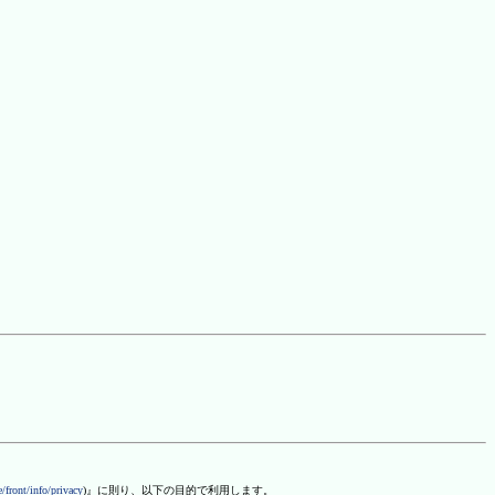
/front/info/privacy
)』に則り、以下の目的で利用します。