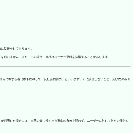
的に監督をしております。
任を負いません。また、この場合、当社はユーザー登録を抹消することがあります。
これらに準ずる者（以下総称して「反社会的勢力」といいます。）に該当しないこと、及び次の各号
ことが判明した場合には、自己の責に帰すべき事由の有無を問わず、ユーザーに対して何らの催告を