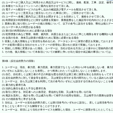
(1) ユーザーがご購入又はご利用された商品又はサービスに関し、連絡、配達、工事、設定、修
(2) 各種セール又はイベントへのご案内を送付させて頂く為。
(3) 電子メール配信サービスのお申し込みの確認及び電子メールを配信させて頂く為。
(4) ユーザーよりご意見又はご提言をいただいた事項に対し、ご回答させて頂く為。
(5) ユーザーへ各種ご案内又はご意見をお聞きすることを目的として、連絡をさせて頂く為。
(6) 利用状況や利用環境などに関する調査を実施や、業務提携をした施設等や社内向けにさまざ
2. 業務を通じ知り得たユーザーの個人情報について、以下の各号に該当する場合、弊社は個人デ
(1) ユーザー本人の同意がある場合
(2) 第1項の利用目的のために必要のある場合
(3) 犯罪捜査の為など警察、検察、裁判所、弁護士会またはこれらに準じた権限を有する機関から
(4) 会員の生命、身体又は財産の保護のために緊急に必要がある場合
3. 収集した個人情報をより安全性を高めるため、データセンターに保管の委託を実施しており
データ処理の委託を当社のセキュリティーの管理化に置かれた状況で実施しております。
4. 登録した情報に変更があった場合、ユーザーは、当社が定める方法により速やかに登録内容
5. その他、個人情報について本条項についての解釈に争いが出た場合や未記載の事項について
第8条（反社会的勢力の排除）
1. ユーザーは、現在、暴力団、暴力団員、暴力団員でなくなった時から5年を経過しない者、
のいずれにも該当しないことを表明し、かつ将来にわたっても該当しないことを確約します。
(1) 自己、自社若しくは第三者の不正の利益を図る目的又は第三者に損害を加える目的をもって
(2) 反社会的勢力に対して資金等を提供し、又は便宜を供与する等の関与をしていると認められる
2. ユーザーは、自ら又は第三者を利用して次の各号のいずれにも該当する行為を行わないことを
(1) 暴力的な要求行為
(2) 法的な責任を超えた不当な要求行為
(3) 取引に関する、対応者への人格否定、脅迫的な言動、又は暴力を用いる行為
(4) 風説を流布し、偽計を用い又は威力を用いて相手方の信用を毀損し、又は相手方の業務を妨害
(5) その他前各号に準ずる行為
3. 当社は、ユーザーが反社会的勢力若しくは第1項各号のいずれかに該当し、若しくは前項各
することなく本サービスを解除することができます。
4. ユーザーは、前項により当社が本サービスを解除した場合、ユーザーに損害が生じたとしても