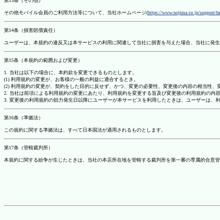
第13条（その他）
その他モバイル会員のご利用方法等について、当社ホームページ(
https://www.nojima.co.jp/support/f
第14条（損害賠償責任）
ユーザーは、本規約の違反又は本サービスの利用に関連して当社に損害を与えた場合、当社に発生
第15条（本規約の範囲および変更）
1. 当社は以下の場合に、本約款を変更できるものとします。
(1) 利用規約の変更が、お客様の一般の利益に適合するとき。
(2) 利用規約の変更が、契約をした目的に反せず、かつ、変更の必要性、変更後の内容の相当性
2. 当社は前項による利用規約の変更にあたり、利用規約を変更する旨及び変更後の利用規約の内
3. 変更後の利用規約の効力発生日以降にユーザーが本サービスを利用したときは、ユーザーは、
第16条（準拠法）
この規約に関する準拠法は、すべて日本国法が適用されるものとします。
第17条（管轄裁判所）
本規約に関する紛争が生じたときは、当社の本店所在地を管轄する裁判所を第一審の専属的合意管