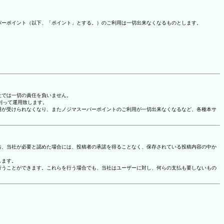
パーポイント（以下、「ポイント」とする。）のご利用は一切出来なくなるものとします。
社では一切の責任を負いません。
に則って運用致します。
用が受けられなくなり、またノジマスーパーポイントのご利用が一切出来なくなるなど、各種本サ
お、当社が必要と認めた場合には、投稿者の承諾を得ることなく、保存されている投稿内容の中か
します。
行うことができます。これらを行う場合でも、当社はユーザーに対し、何らの支払も要しないもの