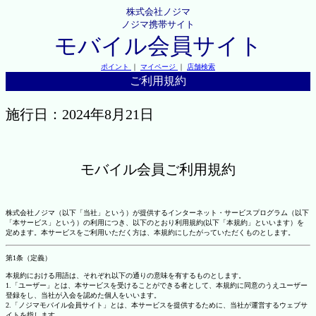
株式会社ノジマ
ノジマ携帯サイト
モバイル会員サイト
ポイント
｜
マイページ
｜
店舗検索
ご利用規約
施行日：2024年8月21日
モバイル会員ご利用規約
株式会社ノジマ（以下「当社」という）が提供するインターネット・サービスプログラム（以下
「本サービス」という）の利用につき、以下のとおり利用規約(以下「本規約」といいます）を
定めます。本サービスをご利用いただく方は、本規約にしたがっていただくものとします。
第1条（定義）
本規約における用語は、それぞれ以下の通りの意味を有するものとします。
1.「ユーザー」とは、本サービスを受けることができる者として、本規約に同意のうえユーザー
登録をし、当社が入会を認めた個人をいいます。
2.「ノジマモバイル会員サイト」とは、本サービスを提供するために、当社が運営するウェブサ
イトを指します。