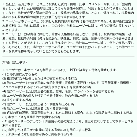
1. 当社は、会員が本サービス上に投稿した質問・回答・記事・コメント・写真（以下「投稿内
容」といいます）及び投稿内容に対して行った評価を保存し、利用することができるものとしま
す。なお、当社が必要と認めた場合には、投稿者の承諾を得ることなく、保存されている投稿内
容の中から投稿内容の削除または修正を行う場合があります。
2. ユーザーが本サービス上に投稿した投稿内容の著作権（著作権法第21条ないし第28条に規定さ
れる権利）は、当社に帰属します。この場合、当社はユーザーに対し、何らの支払も要しないも
のとします。
3. ユーザーは、投稿内容に関して、著作者人格権を行使しない。当社は、投稿内容の編集、改
変、複製、転載等の利用（何れも出版化、映像化、翻訳、放送、演劇化等の利用の場合を含みま
す）を行うことができます。これらを行う場合でも、当社はユーザーに対し、何らの支払も要し
ないものとし、また、当社はユーザーの氏名、ユーザーIDまたはハンドルネーム、その他のユー
ザーを表す名称を表示しないことができるものとします。
第5条（禁止事項）
1. ユーザーは、本サービスを利用するにあたり、以下に該当する行為を禁止します。
(1) 公序良俗に反するもの
(2) 犯罪的行為を助長しまたはその実行を暗示する行為
(3) 他のユーザーまたは第三者の知的財産権（著作権・意匠権・特許権・実用新案権・商標権・
ノウハウが含まれるがこれらに限定されません）を侵害する行為
(4) 他のユーザーまたは第三者の財産、信用、名誉、プライバシーを侵害する行為
(5) ユーザー自身の個人を特定できる情報を、他の会員に公開する行為
(6) 法令に反する行為
(7) 他のユーザーまたは第三者に不利益を与える行為
(8) 他のユーザーまたは第三者に対する誹謗中傷
(9) 選挙の事前運動、選挙運動またはこれらに類似する場合、および公職選挙法に抵触する行為
(10) 本サービスを商業目的で使用する行為
(11) 他のユーザーのアカウントの使用その他の方法により、第三者になりすまして本サービスを
利用する行為
(12) 自己または第三者の営業に関する宣伝のみを目的にする行為
(13) 未成年者に対し悪影響があると判断される行為