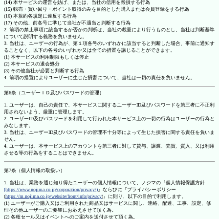
(14) 本サービスの運営を妨げ、または、当社の信用を毀損する行為
(15) 転売・買い回り・ポイント取得のみを目的とした購入または会員登録をする行為
(16) 本規約各規定に違反する行為
(17) その他、前各号に準じて当社が不適当と判断する行為
2. 前項の禁止事項に該当するか否かの判断は、当社の裁量により行うものとし、当社は判断基準
について説明する義務を負いません。
3. 当社は、ユーザーの行為が、第１項各号のいずれかに該当すると判断した場合、事前に通知す
ることなく、以下の各号のいずれか又は全ての措置を講じることができます。
(1) 本サービスの利用制限もしくは停止
(2) 本サービスの退会処分
(3) その他当社が必要と判断する行為
4. 前項の措置によりユーザーに生じた損害について、当社は一切の責任を負いません。
第6条（ユーザーＩＤ及びパスワードの管理）
1. ユーザーは、自己の責任で、本サービスに関するユーザーID及びパスワードを第三者に不正利
用されないよう、厳重に管理します。
2. ユーザーID及びパスワードを利用して行われた本サービス上の一切の行為はユーザーの行為と
みなします。
3. 当社は、ユーザーID及びパスワードの管理不十分等によって生じた損害に関する責任を負いま
せん。
4. ユーザーは、本サービス上のアカウントを第三者に対して貸与、譲渡、売買、質入、又は利用
させる等の行為をすることはできません。
第7条（個人情報の取扱い）
1. 当社は、業務を通じ知り得たユーザーの個人情報について、ノジマの『個人情報保護方針
(https://www.nojima.co.jp/corporation/privacy/)
』ならびに『プライバシーポリシー
(
https://m.nojima.co.jp/website/front/info/privacy
)』に則り、以下の目的で利用します。
(1) ユーザーがご購入又はご利用された商品又はサービスに関し、連絡、配達、工事、設定、修
理その他ユーザーのご要望にお応えさせて頂く為。
(2) 各種セール又はイベントへのご案内を送付させて頂く為。