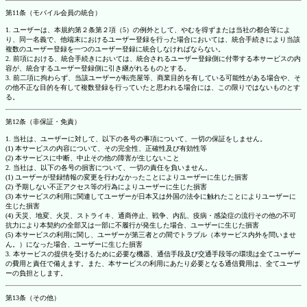
第11条（モバイル会員の統合）
1. ユーザーは、本規約第２条第２項（5）の例外として、やむを得ずまたは当社の都合等によ
り、同一名義で、他端末におけるユーザー登録を行った場合においては、統合手続きにより当該
複数のユーザー登録を一つのユーザー登録に統合しなければならない。
2. 前項における、統合手続きにおいては、統合されるユーザー登録側に付帯する本サービスの内
容が、統合するユーザー登録側に引き継がれるものとする。
3. 前二項に拘わらず、当該ユーザーが転売屋等、商業目的を有している可能性がある場合や、そ
の他不正な目的を有して複数登録を行っていたと思われる場合には、この限りではないものとす
る。
第12条（非保証・免責）
1. 当社は、ユーザーに対して、以下の各号の事項について、一切の保証をしません。
(1) 本サービスの内容について、その完全性、正確性及び有効性等
(2) 本サービスに中断、中止その他の障害が生じないこと
2. 当社は、以下の各号の損害について、一切の責任を負いません。
(1) ユーザーが登録情報の変更を行わなかったことによりユーザーに生じた損害
(2) 予期しない不正アクセス等の行為によりユーザーに生じた損害
(3) 本サービスの利用に関連してユーザーが日本又は外国の法令に触れたことによりユーザーに
生じた損害
(4) 天災、地変、火災、ストライキ、通商停止、戦争、内乱、疫病・感染症の流行その他の不可
抗力により本契約の全部又は一部に不履行が発生した場合、ユーザーに生じた損害
(5) 本サービスの利用に関し、ユーザーが第三者との間でトラブル（本サービス内外を問いませ
ん。）になった場合、ユーザーに生じた損害
3. 本サービスの提供を受けるために必要な機器、通信手段及び交通手段等の環境は全てユーザー
の費用と責任で備えます。また、本サービスの利用にあたり必要となる通信費用は、全てユーザ
ーの負担とします。
第13条（その他）