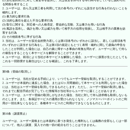
(2) 反社会的勢力に対して資金等を提供し、又は便宜を供与する等の関与をしていると認められ
る関係を有すること
2. ユーザーは、自ら又は第三者を利用して次の各号のいずれにも該当する行為を行わないことを
確約します。
(1) 暴力的な要求行為
(2) 法的な責任を超えた不当な要求行為
(3) 取引に関する、対応者への人格否定、脅迫的な言動、又は暴力を用いる行為
(4) 風説を流布し、偽計を用い又は威力を用いて相手方の信用を毀損し、又は相手方の業務を妨
害する行為
(5) その他前各号に準ずる行為
3. 当社は、ユーザーが反社会的勢力若しくは第1項各号のいずれかに該当し、若しくは前項各号
のいずれかに該当する行為をし、又は第1項の規定にもとづく表明・確約に関して虚偽の申告を
したことが判明した場合には、自己の責に帰すべき事由の有無を問わず、ユーザーに対して何ら
の催告をすることなく本サービスを解除することができます。
4. ユーザーは、前項により当社が本サービスを解除した場合、ユーザーに損害が生じたとしても
これを一切賠償する責任はないことを確認し、これを了承します。
第9条（登録の取消し）
1. ユーザーは、当社が定める手続により、いつでもユーザー登録を取消しすることができます。
2. ユーザーが本規約に違反した場合、または12ヶ月間連続して本サービスを利用しなかった場合
には、当社はユーザー登録を取消しできるものとします。ただし、ユーザー登録の取消し後も、
それまでに配信手続が完了していた情報等が当社等からユーザーに届くことがあります。
3. ユーザーは、ユーザー登録の取消しがなされた場合、当社に対して何ら請求権も取得しないも
のとします。また、各保証サービスの適用が受けられなくなり、ノジマスーパーポイントのご利
用が一切出来なくなるなど、各種本サービスのご利用ができなくなるものとします。
第10条（譲渡禁止）
ユーザーは、ユーザー資格または本規約に基づき発生した権利もしくは義務の全部もしくは一部
について、他人に譲渡、質入その他一切の処分を行うことはできません。