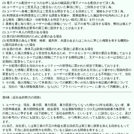
(3) 電子メール配信サービスのお申し込みの確認及び電子メールを配信させて頂く為。
(4) ユーザーよりご意見又はご提言をいただいた事項に対し、ご回答させて頂く為。
(5) ユーザーへ各種ご案内又はご意見をお聞きすることを目的として、連絡をさせて頂く為。
(6) 利用状況や利用環境などに関する調査を実施や、業務提携をした施設等や社内向けにさまざ
まな報告（属性の集計・分析等個人を特定できない様式に限る）を行うため
2. 業務を通じ知り得たユーザーの個人情報について、以下の各号に該当する場合、弊社は個人デ
ータを業務提携先企業等の第三者に提供することがあります。
(1) ユーザー本人の同意がある場合
(2) 第1項の利用目的のために必要のある場合
(3) 犯罪捜査の為など警察、検察、裁判所、弁護士会またはこれらに準じた権限を有する機関か
ら開示請求があった場合
(4) 会員の生命、身体又は財産の保護のために緊急に必要がある場合
3. 収集した個人情報をより安全性を高めるため、データセンターに保管の委託を実施しておりま
すが、データセンターでは個人情報にアクセスする権利は無く、又データセンターは当社により
定期的に監督をしております。
データ処理の委託を当社のセキュリティーの管理化に置かれた状況で実施しております。
4. 登録した情報に変更があった場合、ユーザーは、当社が定める方法により速やかに登録内容の
変更を行っていただくものとします。ユーザーが変更を怠ったことによる不利益について、当社
は責任を負いません。また、この場合、当社はユーザー登録を抹消することがあります。
5. その他、個人情報について本条項についての解釈に争いが出た場合や未記載の事項について
は、当社の『個人情報保護方針』ならびに『プライバシーポリシー』に基づいて判断致します。
第8条（反社会的勢力の排除）
1. ユーザーは、現在、暴力団、暴力団員、暴力団員でなくなった時から5年を経過しない者、暴
力団準構成員、暴力団関係企業、総会屋等、社会運動等標ぼうゴロ又は特殊知能暴力集団等、そ
の他これらに準ずる者（以下総称して「反社会的勢力」といいます。）に該当しないこと、及び
次の各号のいずれにも該当しないことを表明し、かつ将来にわたっても該当しないことを確約し
ます。
(1) 自己、自社若しくは第三者の不正の利益を図る目的又は第三者に損害を加える目的をもって
する等、不当に反社会的勢力を利用していると認められる関係を有すること