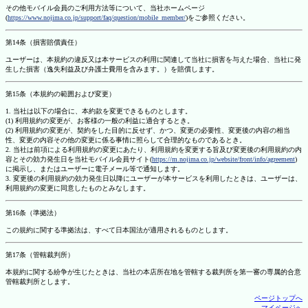
その他モバイル会員のご利用方法等について、当社ホームページ
(
https://www.nojima.co.jp/support/faq/question/mobile_member/
)をご参照ください。
第14条（損害賠償責任）
ユーザーは、本規約の違反又は本サービスの利用に関連して当社に損害を与えた場合、当社に発
生した損害（逸失利益及び弁護士費用を含みます。）を賠償します。
第15条（本規約の範囲および変更）
1. 当社は以下の場合に、本約款を変更できるものとします。
(1) 利用規約の変更が、お客様の一般の利益に適合するとき。
(2) 利用規約の変更が、契約をした目的に反せず、かつ、変更の必要性、変更後の内容の相当
性、変更の内容その他の変更に係る事情に照らして合理的なものであるとき。
2. 当社は前項による利用規約の変更にあたり、利用規約を変更する旨及び変更後の利用規約の内
容とその効力発生日を当社モバイル会員サイト(
https://m.nojima.co.jp/website/front/info/agreement
)
に掲示し、またはユーザーに電子メール等で通知します。
3. 変更後の利用規約の効力発生日以降にユーザーが本サービスを利用したときは、ユーザーは、
利用規約の変更に同意したものとみなします。
第16条（準拠法）
この規約に関する準拠法は、すべて日本国法が適用されるものとします。
第17条（管轄裁判所）
本規約に関する紛争が生じたときは、当社の本店所在地を管轄する裁判所を第一審の専属的合意
管轄裁判所とします。
ページトップへ
マイページへ