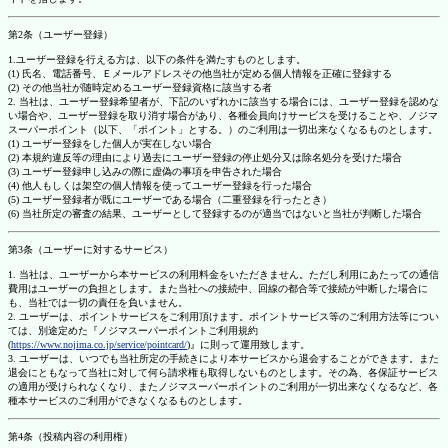
第2条（ユーザー登録）
1.ユーザー登録を行える方は、以下の条件を満たすものとします。
(1) 氏名、電話番号、Ｅメールアドレスその他当社が定める個人情報を正確に登録する
(2) その他当社が随時定めるユーザー登録資格に該当する者
2. 当社は、ユーザー登録希望者が、下記のいずれかに該当する場合には、ユーザー登録を認めな
い場合や、ユーザー登録を取り消す場合があり、各種会員向けサービスを受けることや、ノジマ
スーパーポイント（以下、「ポイント」とする。）のご利用は一切出来なくなるものとします。
(1) ユーザー登録をした個人が実在しない場合
(2) 本規約違反等の理由により過去にユーザー登録の停止処分又は除名処分を受けた場合
(3) ユーザー登録申し込みの際に虚偽の事項を申告された場合
(4) 他人もしくは架空の個人情報を使ってユーザー登録を行った場合
(5) ユーザー登録者が既にユーザーである場合（二重登録を行ったとき）
(6) 当社所定の審査の結果、ユーザーとして登録するのが適当ではないと当社が判断した場合
第3条（ユーザーに対するサービス）
1. 当社は、ユーザーから本サービスの利用料金をいただきません。ただし利用にあたっての通信
費用はユーザーの負担とします。また当社への接続中、回線の都合等で接続が中断した場合に
も、当社では一切の責任を負いません。
2. ユーザーは、ポイントサービスをご利用頂けます。ポイントサービス等のご利用方法等につい
ては、別途定めた『ノジマスーパーポイントご利用規約
(
https://www.nojima.co.jp/service/pointcard/
)』に則って運用致します。
3. ユーザーは、いつでも当社所定の手続きにより本サービスから退会することができます。また
退会にともなって当社に対して何ら請求権も取得しないものとします。その為、各保証サービス
の適用が受けられなくなり、またノジマスーパーポイントのご利用が一切出来なくなるなど、各
種本サービスのご利用ができなくなるものとします。
第4条（投稿内容の利用権）