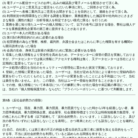
(3) 電子メール配信サービスのお申し込みの確認及び電子メールを配信させて頂く為。
(4) ユーザーよりご意見又はご提言をいただいた事項に対し、ご回答させて頂く為。
(5) ユーザーへ各種ご案内又はご意見をお聞きすることを目的として、連絡をさせて頂く為。
(6) 利用状況や利用環境などに関する調査を実施や、業務提携をした施設等や社内向けにさまざ
まな報告（属性の集計・分析等個人を特定できない様式に限る）を行うため
2. 業務を通じ知り得たユーザーの個人情報について、以下の各号に該当する場合、弊社は個人デ
ータを業務提携先企業等の第三者に提供することがあります。
(1) ユーザー本人の同意がある場合
(2) 第1項の利用目的のために必要のある場合
(3) 犯罪捜査の為など警察、検察、裁判所、弁護士会またはこれらに準じた権限を有する機関か
ら開示請求があった場合
(4) 会員の生命、身体又は財産の保護のために緊急に必要がある場合
3. 収集した個人情報をより安全性を高めるため、データセンターに保管の委託を実施しておりま
すが、データセンターでは個人情報にアクセスする権利は無く、又データセンターは当社により
定期的に監督をしております。
データ処理の委託を当社のセキュリティーの管理化に置かれた状況で実施しております。
4. 登録した情報に変更があった場合、ユーザーは、当社が定める方法により速やかに登録内容の
変更を行っていただくものとします。ユーザーが変更を怠ったことによる不利益について、当社
は責任を負いません。また、この場合、当社はユーザー登録を抹消することがあります。
5. その他、個人情報について本条項についての解釈に争いが出た場合や未記載の事項について
は、当社の『個人情報保護方針』ならびに『プライバシーポリシー』に基づいて判断致します。
第8条（反社会的勢力の排除）
1. ユーザーは、現在、暴力団、暴力団員、暴力団員でなくなった時から5年を経過しない者、暴
力団準構成員、暴力団関係企業、総会屋等、社会運動等標ぼうゴロ又は特殊知能暴力集団等、そ
の他これらに準ずる者（以下総称して「反社会的勢力」といいます。）に該当しないこと、及び
次の各号のいずれにも該当しないことを表明し、かつ将来にわたっても該当しないことを確約し
ます。
(1) 自己、自社若しくは第三者の不正の利益を図る目的又は第三者に損害を加える目的をもって
する等、不当に反社会的勢力を利用していると認められる関係を有すること