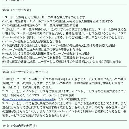
第2条（ユーザー登録）
1.ユーザー登録を行える方は、以下の条件を満たすものとします。
(1) 氏名、電話番号、Ｅメールアドレスその他当社が定める個人情報を正確に登録する
(2) その他当社が随時定めるユーザー登録資格に該当する者
2. 当社は、ユーザー登録希望者が、下記のいずれかに該当する場合には、ユーザー登録を認めな
い場合や、ユーザー登録を取り消す場合があり、各種会員向けサービスを受けることや、ノジマ
スーパーポイント（以下、「ポイント」とする。）のご利用は一切出来なくなるものとします。
(1) ユーザー登録をした個人が実在しない場合
(2) 本規約違反等の理由により過去にユーザー登録の停止処分又は除名処分を受けた場合
(3) ユーザー登録申し込みの際に虚偽の事項を申告された場合
(4) 他人もしくは架空の個人情報を使ってユーザー登録を行った場合
(5) ユーザー登録者が既にユーザーである場合（二重登録を行ったとき）
(6) 当社所定の審査の結果、ユーザーとして登録するのが適当ではないと当社が判断した場合
第3条（ユーザーに対するサービス）
1. 当社は、ユーザーから本サービスの利用料金をいただきません。ただし利用にあたっての通信
費用はユーザーの負担とします。また当社への接続中、回線の都合等で接続が中断した場合に
も、当社では一切の責任を負いません。
2. ユーザーは、ポイントサービスをご利用頂けます。ポイントサービス等のご利用方法等につい
ては、別途定めた『ノジマスーパーポイントご利用規約
(
https://www.nojima.co.jp/service/pointcard/
)』に則って運用致します。
3. ユーザーは、いつでも当社所定の手続きにより本サービスから退会することができます。また
退会にともなって当社に対して何ら請求権も取得しないものとします。その為、各保証サービス
の適用が受けられなくなり、またノジマスーパーポイントのご利用が一切出来なくなるなど、各
種本サービスのご利用ができなくなるものとします。
第4条（投稿内容の利用権）