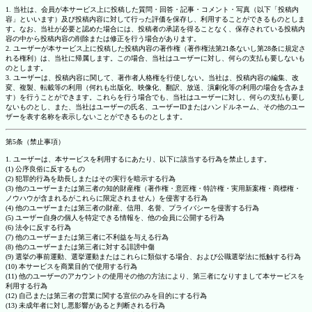
1. 当社は、会員が本サービス上に投稿した質問・回答・記事・コメント・写真（以下「投稿内
容」といいます）及び投稿内容に対して行った評価を保存し、利用することができるものとしま
す。なお、当社が必要と認めた場合には、投稿者の承諾を得ることなく、保存されている投稿内
容の中から投稿内容の削除または修正を行う場合があります。
2. ユーザーが本サービス上に投稿した投稿内容の著作権（著作権法第21条ないし第28条に規定さ
れる権利）は、当社に帰属します。この場合、当社はユーザーに対し、何らの支払も要しないも
のとします。
3. ユーザーは、投稿内容に関して、著作者人格権を行使しない。当社は、投稿内容の編集、改
変、複製、転載等の利用（何れも出版化、映像化、翻訳、放送、演劇化等の利用の場合を含みま
す）を行うことができます。これらを行う場合でも、当社はユーザーに対し、何らの支払も要し
ないものとし、また、当社はユーザーの氏名、ユーザーIDまたはハンドルネーム、その他のユー
ザーを表す名称を表示しないことができるものとします。
第5条（禁止事項）
1. ユーザーは、本サービスを利用するにあたり、以下に該当する行為を禁止します。
(1) 公序良俗に反するもの
(2) 犯罪的行為を助長しまたはその実行を暗示する行為
(3) 他のユーザーまたは第三者の知的財産権（著作権・意匠権・特許権・実用新案権・商標権・
ノウハウが含まれるがこれらに限定されません）を侵害する行為
(4) 他のユーザーまたは第三者の財産、信用、名誉、プライバシーを侵害する行為
(5) ユーザー自身の個人を特定できる情報を、他の会員に公開する行為
(6) 法令に反する行為
(7) 他のユーザーまたは第三者に不利益を与える行為
(8) 他のユーザーまたは第三者に対する誹謗中傷
(9) 選挙の事前運動、選挙運動またはこれらに類似する場合、および公職選挙法に抵触する行為
(10) 本サービスを商業目的で使用する行為
(11) 他のユーザーのアカウントの使用その他の方法により、第三者になりすまして本サービスを
利用する行為
(12) 自己または第三者の営業に関する宣伝のみを目的にする行為
(13) 未成年者に対し悪影響があると判断される行為