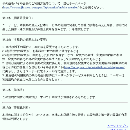
その他モバイル会員のご利用方法等について、当社ホームページ
(
https://www.nojima.co.jp/support/faq/question/mobile_member/
)をご参照ください。
第14条（損害賠償責任）
ユーザーは、本規約の違反又は本サービスの利用に関連して当社に損害を与えた場合、当社に発
生した損害（逸失利益及び弁護士費用を含みます。）を賠償します。
第15条（本規約の範囲および変更）
1. 当社は以下の場合に、本約款を変更できるものとします。
(1) 利用規約の変更が、お客様の一般の利益に適合するとき。
(2) 利用規約の変更が、契約をした目的に反せず、かつ、変更の必要性、変更後の内容の相当
性、変更の内容その他の変更に係る事情に照らして合理的なものであるとき。
2. 当社は前項による利用規約の変更にあたり、利用規約を変更する旨及び変更後の利用規約の内
容とその効力発生日を当社モバイル会員サイト(
https://m.nojima.co.jp/website/front/info/agreement
)
に掲示し、またはユーザーに電子メール等で通知します。
3. 変更後の利用規約の効力発生日以降にユーザーが本サービスを利用したときは、ユーザーは、
利用規約の変更に同意したものとみなします。
第16条（準拠法）
この規約に関する準拠法は、すべて日本国法が適用されるものとします。
第17条（管轄裁判所）
本規約に関する紛争が生じたときは、当社の本店所在地を管轄する裁判所を第一審の専属的合意
管轄裁判所とします。
ページトップへ
マイページへ