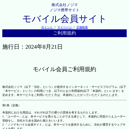
株式会社ノジマ
ノジマ携帯サイト
モバイル会員サイト
ポイント
｜
マイページ
｜
店舗検索
ご利用規約
施行日：2024年8月21日
モバイル会員ご利用規約
株式会社ノジマ（以下「当社」という）が提供するインターネット・サービスプログラム（以下
「本サービス」という）の利用につき、以下のとおり利用規約(以下「本規約」といいます）を
定めます。本サービスをご利用いただく方は、本規約にしたがっていただくものとします。
第1条（定義）
本規約における用語は、それぞれ以下の通りの意味を有するものとします。
1.「ユーザー」とは、本サービスを受けることができる者として、本規約に同意のうえユーザー
登録をし、当社が入会を認めた個人をいいます。
2.「ノジマモバイル会員サイト」とは、本サービスを提供するために、当社が運営するウェブサ
イトを指します。