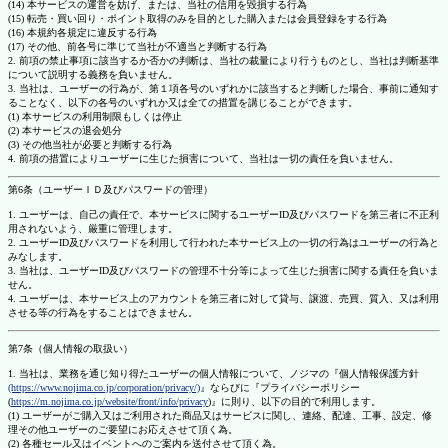
(14) 本サービスの運営を妨げ、または、当社の信用を毀損する行為
(15) 転売・買い回り・ポイント取得のみを目的とした購入または会員登録をする行為
(16) 本規約各規定に違反する行為
(17) その他、前各号に準じて当社が不適当と判断する行為
2. 前項の禁止事項に該当するか否かの判断は、当社の裁量により行うものとし、当社は判断基準
について説明する義務を負いません。
3. 当社は、ユーザーの行為が、第１項各号のいずれかに該当すると判断した場合、事前に通知す
ることなく、以下の各号のいずれか又は全ての措置を講じることができます。
(1) 本サービスの利用制限もしくは停止
(2) 本サービスの退会処分
(3) その他当社が必要と判断する行為
4. 前項の措置によりユーザーに生じた損害について、当社は一切の責任を負いません。
第6条（ユーザーＩＤ及びパスワードの管理）
1. ユーザーは、自己の責任で、本サービスに関するユーザーID及びパスワードを第三者に不正利
用されないよう、厳重に管理します。
2. ユーザーID及びパスワードを利用して行われた本サービス上の一切の行為はユーザーの行為と
みなします。
3. 当社は、ユーザーID及びパスワードの管理不十分等によって生じた損害に関する責任を負いま
せん。
4. ユーザーは、本サービス上のアカウントを第三者に対して貸与、譲渡、売買、質入、又は利用
させる等の行為をすることはできません。
第7条（個人情報の取扱い）
1. 当社は、業務を通じ知り得たユーザーの個人情報について、ノジマの『個人情報保護方針
(https://www.nojima.co.jp/corporation/privacy/)
』ならびに『プライバシーポリシー
(
https://m.nojima.co.jp/website/front/info/privacy
)』に則り、以下の目的で利用します。
(1) ユーザーがご購入又はご利用された商品又はサービスに関し、連絡、配達、工事、設定、修
理その他ユーザーのご要望にお応えさせて頂く為。
(2) 各種セール又はイベントへのご案内を送付させて頂く為。