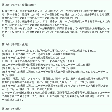
第11条（モバイル会員の統合）
1. ユーザーは、本規約第２条第２項（5）の例外として、やむを得ずまたは当社の都合等によ
り、同一名義で、他端末におけるユーザー登録を行った場合においては、統合手続きにより当該
複数のユーザー登録を一つのユーザー登録に統合しなければならない。
2. 前項における、統合手続きにおいては、統合されるユーザー登録側に付帯する本サービスの内
容が、統合するユーザー登録側に引き継がれるものとする。
3. 前二項に拘わらず、当該ユーザーが転売屋等、商業目的を有している可能性がある場合や、そ
の他不正な目的を有して複数登録を行っていたと思われる場合には、この限りではないものとす
る。
第12条（非保証・免責）
1. 当社は、ユーザーに対して、以下の各号の事項について、一切の保証をしません。
(1) 本サービスの内容について、その完全性、正確性及び有効性等
(2) 本サービスに中断、中止その他の障害が生じないこと
2. 当社は、以下の各号の損害について、一切の責任を負いません。
(1) ユーザーが登録情報の変更を行わなかったことによりユーザーに生じた損害
(2) 予期しない不正アクセス等の行為によりユーザーに生じた損害
(3) 本サービスの利用に関連してユーザーが日本又は外国の法令に触れたことによりユーザーに
生じた損害
(4) 天災、地変、火災、ストライキ、通商停止、戦争、内乱、疫病・感染症の流行その他の不可
抗力により本契約の全部又は一部に不履行が発生した場合、ユーザーに生じた損害
(5) 本サービスの利用に関し、ユーザーが第三者との間でトラブル（本サービス内外を問いませ
ん。）になった場合、ユーザーに生じた損害
3. 本サービスの提供を受けるために必要な機器、通信手段及び交通手段等の環境は全てユーザー
の費用と責任で備えます。また、本サービスの利用にあたり必要となる通信費用は、全てユーザ
ーの負担とします。
第13条（その他）