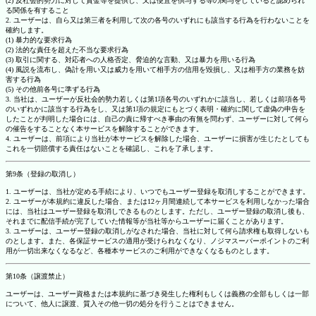
(2) 反社会的勢力に対して資金等を提供し、又は便宜を供与する等の関与をしていると認められ
る関係を有すること
2. ユーザーは、自ら又は第三者を利用して次の各号のいずれにも該当する行為を行わないことを
確約します。
(1) 暴力的な要求行為
(2) 法的な責任を超えた不当な要求行為
(3) 取引に関する、対応者への人格否定、脅迫的な言動、又は暴力を用いる行為
(4) 風説を流布し、偽計を用い又は威力を用いて相手方の信用を毀損し、又は相手方の業務を妨
害する行為
(5) その他前各号に準ずる行為
3. 当社は、ユーザーが反社会的勢力若しくは第1項各号のいずれかに該当し、若しくは前項各号
のいずれかに該当する行為をし、又は第1項の規定にもとづく表明・確約に関して虚偽の申告を
したことが判明した場合には、自己の責に帰すべき事由の有無を問わず、ユーザーに対して何ら
の催告をすることなく本サービスを解除することができます。
4. ユーザーは、前項により当社が本サービスを解除した場合、ユーザーに損害が生じたとしても
これを一切賠償する責任はないことを確認し、これを了承します。
第9条（登録の取消し）
1. ユーザーは、当社が定める手続により、いつでもユーザー登録を取消しすることができます。
2. ユーザーが本規約に違反した場合、または12ヶ月間連続して本サービスを利用しなかった場合
には、当社はユーザー登録を取消しできるものとします。ただし、ユーザー登録の取消し後も、
それまでに配信手続が完了していた情報等が当社等からユーザーに届くことがあります。
3. ユーザーは、ユーザー登録の取消しがなされた場合、当社に対して何ら請求権も取得しないも
のとします。また、各保証サービスの適用が受けられなくなり、ノジマスーパーポイントのご利
用が一切出来なくなるなど、各種本サービスのご利用ができなくなるものとします。
第10条（譲渡禁止）
ユーザーは、ユーザー資格または本規約に基づき発生した権利もしくは義務の全部もしくは一部
について、他人に譲渡、質入その他一切の処分を行うことはできません。