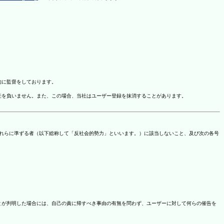
的に監督をしております。
任を負いません。また、この場合、当社はユーザー登録を抹消することがあります。
これらに準ずる者（以下総称して「反社会的勢力」といいます。）に該当しないこと、及び次の各号
ことが判明した場合には、自己の責に帰すべき事由の有無を問わず、ユーザーに対して何らの催告を