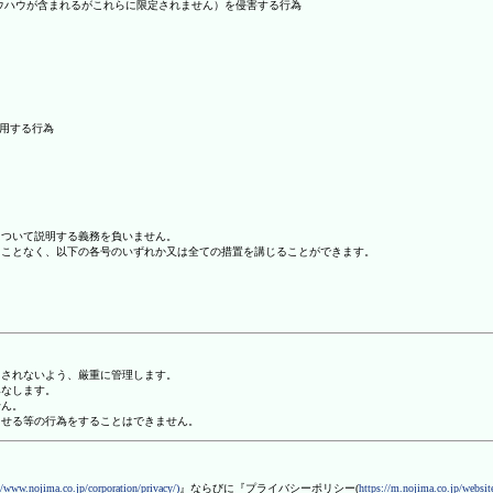
ノウハウが含まれるがこれらに限定されません）を侵害する行為
利用する行為
について説明する義務を負いません。
ることなく、以下の各号のいずれか又は全ての措置を講じることができます。
用されないよう、厳重に管理します。
みなします。
せん。
させる等の行為をすることはできません。
//www.nojima.co.jp/corporation/privacy/)
』ならびに『プライバシーポリシー(
https://m.nojima.co.jp/website