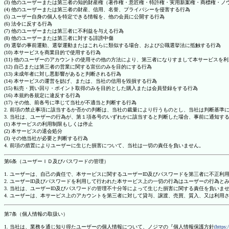
(3) 他のユーザーまたは第三者の知的財産権（著作権・意匠権・特許権・実用新案権・商標権・
(4) 他のユーザーまたは第三者の財産、信用、名誉、プライバシーを侵害する行為
(5) ユーザー自身の個人を特定できる情報を、他の会員に公開する行為
(6) 法令に反する行為
(7) 他のユーザーまたは第三者に不利益を与える行為
(8) 他のユーザーまたは第三者に対する誹謗中傷
(9) 選挙の事前運動、選挙運動またはこれらに類似する場合、および公職選挙法に抵触する行為
(10) 本サービスを商業目的で使用する行為
(11) 他のユーザーのアカウントの使用その他の方法により、第三者になりすまして本サービスを
(12) 自己または第三者の営業に関する宣伝のみを目的にする行為
(13) 未成年者に対し悪影響があると判断される行為
(14) 本サービスの運営を妨げ、または、当社の信用を毀損する行為
(15) 転売・買い回り・ポイント取得のみを目的とした購入または会員登録をする行為
(16) 本規約各規定に違反する行為
(17) その他、前各号に準じて当社が不適当と判断する行為
2. 前項の禁止事項に該当するか否かの判断は、当社の裁量により行うものとし、当社は判断基準
3. 当社は、ユーザーの行為が、第１項各号のいずれかに該当すると判断した場合、事前に通知す
(1) 本サービスの利用制限もしくは停止
(2) 本サービスの退会処分
(3) その他当社が必要と判断する行為
4. 前項の措置によりユーザーに生じた損害について、当社は一切の責任を負いません。
第6条（ユーザーＩＤ及びパスワードの管理）
1. ユーザーは、自己の責任で、本サービスに関するユーザーID及びパスワードを第三者に不正利
2. ユーザーID及びパスワードを利用して行われた本サービス上の一切の行為はユーザーの行為と
3. 当社は、ユーザーID及びパスワードの管理不十分等によって生じた損害に関する責任を負いま
4. ユーザーは、本サービス上のアカウントを第三者に対して貸与、譲渡、売買、質入、又は利用
第7条（個人情報の取扱い）
1. 当社は、業務を通じ知り得たユーザーの個人情報について、ノジマの『個人情報保護方針
(https: