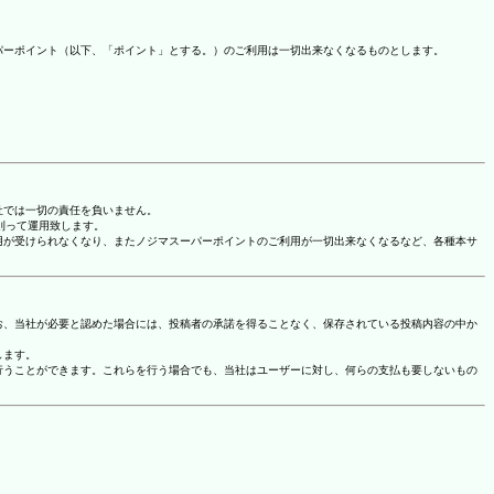
パーポイント（以下、「ポイント」とする。）のご利用は一切出来なくなるものとします。
社では一切の責任を負いません。
に則って運用致します。
用が受けられなくなり、またノジマスーパーポイントのご利用が一切出来なくなるなど、各種本サ
お、当社が必要と認めた場合には、投稿者の承諾を得ることなく、保存されている投稿内容の中か
します。
行うことができます。これらを行う場合でも、当社はユーザーに対し、何らの支払も要しないもの