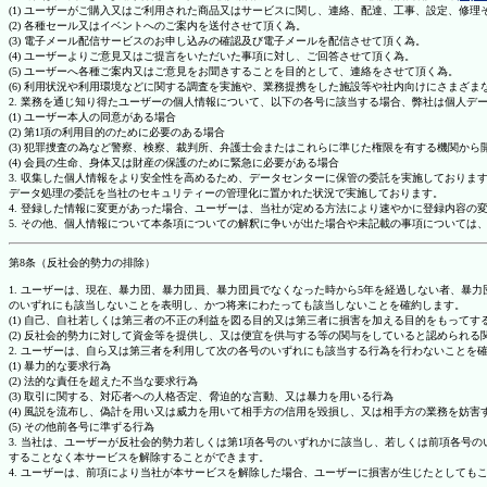
(1) ユーザーがご購入又はご利用された商品又はサービスに関し、連絡、配達、工事、設定、修
(2) 各種セール又はイベントへのご案内を送付させて頂く為。
(3) 電子メール配信サービスのお申し込みの確認及び電子メールを配信させて頂く為。
(4) ユーザーよりご意見又はご提言をいただいた事項に対し、ご回答させて頂く為。
(5) ユーザーへ各種ご案内又はご意見をお聞きすることを目的として、連絡をさせて頂く為。
(6) 利用状況や利用環境などに関する調査を実施や、業務提携をした施設等や社内向けにさまざ
2. 業務を通じ知り得たユーザーの個人情報について、以下の各号に該当する場合、弊社は個人デ
(1) ユーザー本人の同意がある場合
(2) 第1項の利用目的のために必要のある場合
(3) 犯罪捜査の為など警察、検察、裁判所、弁護士会またはこれらに準じた権限を有する機関から
(4) 会員の生命、身体又は財産の保護のために緊急に必要がある場合
3. 収集した個人情報をより安全性を高めるため、データセンターに保管の委託を実施しており
データ処理の委託を当社のセキュリティーの管理化に置かれた状況で実施しております。
4. 登録した情報に変更があった場合、ユーザーは、当社が定める方法により速やかに登録内容
5. その他、個人情報について本条項についての解釈に争いが出た場合や未記載の事項について
第8条（反社会的勢力の排除）
1. ユーザーは、現在、暴力団、暴力団員、暴力団員でなくなった時から5年を経過しない者、
のいずれにも該当しないことを表明し、かつ将来にわたっても該当しないことを確約します。
(1) 自己、自社若しくは第三者の不正の利益を図る目的又は第三者に損害を加える目的をもって
(2) 反社会的勢力に対して資金等を提供し、又は便宜を供与する等の関与をしていると認められる
2. ユーザーは、自ら又は第三者を利用して次の各号のいずれにも該当する行為を行わないことを
(1) 暴力的な要求行為
(2) 法的な責任を超えた不当な要求行為
(3) 取引に関する、対応者への人格否定、脅迫的な言動、又は暴力を用いる行為
(4) 風説を流布し、偽計を用い又は威力を用いて相手方の信用を毀損し、又は相手方の業務を妨害
(5) その他前各号に準ずる行為
3. 当社は、ユーザーが反社会的勢力若しくは第1項各号のいずれかに該当し、若しくは前項各
することなく本サービスを解除することができます。
4. ユーザーは、前項により当社が本サービスを解除した場合、ユーザーに損害が生じたとしても