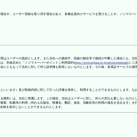
ない場合や、ユーザー登録を取り消す場合があり、各種会員向けサービスを受けることや、ノジマスー
信費用はユーザーの負担とします。また当社への接続中、回線の都合等で接続が中断した場合にも、当
ては、別途定めた『ノジマスーパーポイントご利用規約(
https://www.nojima.co.jp/service/pointcard/
)』
た退会にともなって当社に対して何ら請求権も取得しないものとします。その為、各保証サービスの適
容」といいます）及び投稿内容に対して行った評価を保存し、利用することができるものとします。な
定される権利）は、当社に帰属します。この場合、当社はユーザーに対し、何らの支払も要しないものと
変、複製、転載等の利用（何れも出版化、映像化、翻訳、放送、演劇化等の利用の場合を含みます）を
す名称を表示しないことができるものとします。