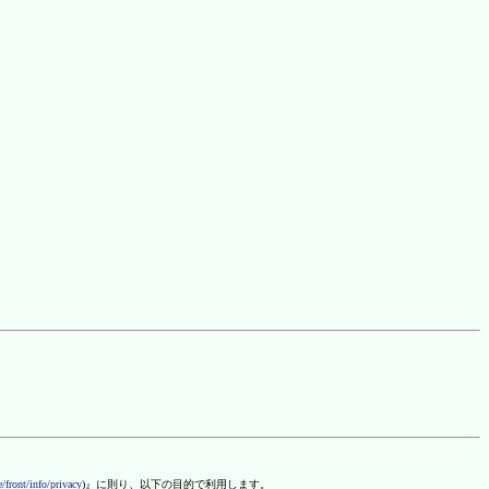
/front/info/privacy
)』に則り、以下の目的で利用します。