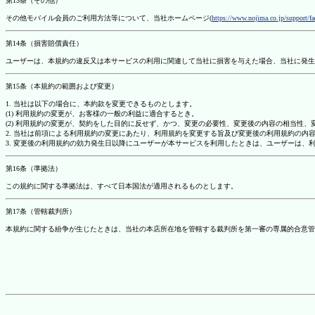
第13条（その他）
その他モバイル会員のご利用方法等について、当社ホームページ(
https://www.nojima.co.jp/support/f
第14条（損害賠償責任）
ユーザーは、本規約の違反又は本サービスの利用に関連して当社に損害を与えた場合、当社に発生
第15条（本規約の範囲および変更）
1. 当社は以下の場合に、本約款を変更できるものとします。
(1) 利用規約の変更が、お客様の一般の利益に適合するとき。
(2) 利用規約の変更が、契約をした目的に反せず、かつ、変更の必要性、変更後の内容の相当性
2. 当社は前項による利用規約の変更にあたり、利用規約を変更する旨及び変更後の利用規約の内
3. 変更後の利用規約の効力発生日以降にユーザーが本サービスを利用したときは、ユーザーは、
第16条（準拠法）
この規約に関する準拠法は、すべて日本国法が適用されるものとします。
第17条（管轄裁判所）
本規約に関する紛争が生じたときは、当社の本店所在地を管轄する裁判所を第一審の専属的合意管