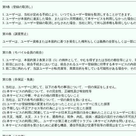
第9条（登録の取消し）
1. ユーザーは、当社が定める手続により、いつでもユーザー登録を取消しすることができます。
2. ユーザーが本規約に違反した場合、または12ヶ月間連続して本サービスを利用しなかった場
3. ユーザーは、ユーザー登録の取消しがなされた場合、当社に対して何ら請求権も取得しない
第10条（譲渡禁止）
ユーザーは、ユーザー資格または本規約に基づき発生した権利もしくは義務の全部もしくは一部に
第11条（モバイル会員の統合）
1. ユーザーは、本規約第２条第２項（5）の例外として、やむを得ずまたは当社の都合等によ
2. 前項における、統合手続きにおいては、統合されるユーザー登録側に付帯する本サービスの内
3. 前二項に拘わらず、当該ユーザーが転売屋等、商業目的を有している可能性がある場合や、
第12条（非保証・免責）
1. 当社は、ユーザーに対して、以下の各号の事項について、一切の保証をしません。
(1) 本サービスの内容について、その完全性、正確性及び有効性等
(2) 本サービスに中断、中止その他の障害が生じないこと
2. 当社は、以下の各号の損害について、一切の責任を負いません。
(1) ユーザーが登録情報の変更を行わなかったことによりユーザーに生じた損害
(2) 予期しない不正アクセス等の行為によりユーザーに生じた損害
(3) 本サービスの利用に関連してユーザーが日本又は外国の法令に触れたことによりユーザーに生
(4) 天災、地変、火災、ストライキ、通商停止、戦争、内乱、疫病・感染症の流行その他の不可
(5) 本サービスの利用に関し、ユーザーが第三者との間でトラブル（本サービス内外を問いませ
3. 本サービスの提供を受けるために必要な機器、通信手段及び交通手段等の環境は全てユーザ