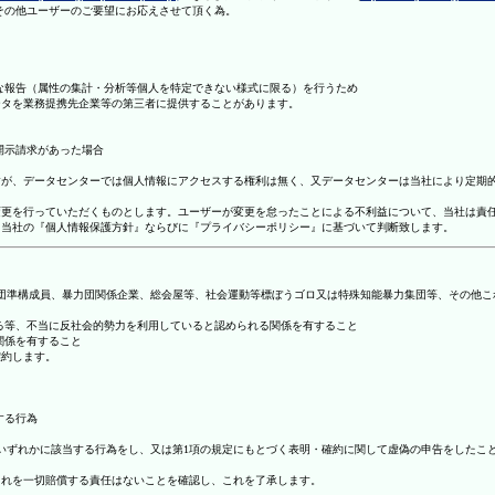
理その他ユーザーのご要望にお応えさせて頂く為。
まな報告（属性の集計・分析等個人を特定できない様式に限る）を行うため
ータを業務提携先企業等の第三者に提供することがあります。
開示請求があった場合
ますが、データセンターでは個人情報にアクセスする権利は無く、又データセンターは当社により定期
の変更を行っていただくものとします。ユーザーが変更を怠ったことによる不利益について、当社は責
は、当社の『個人情報保護方針』ならびに『プライバシーポリシー』に基づいて判断致します。
暴力団準構成員、暴力団関係企業、総会屋等、社会運動等標ぼうゴロ又は特殊知能暴力集団等、その他
する等、不当に反社会的勢力を利用していると認められる関係を有すること
関係を有すること
確約します。
する行為
号のいずれかに該当する行為をし、又は第1項の規定にもとづく表明・確約に関して虚偽の申告をした
これを一切賠償する責任はないことを確認し、これを了承します。