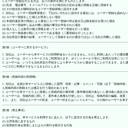
1.ユーザー登録を行える方は、以下の条件を満たすものとします。
(1) 氏名、電話番号、Ｅメールアドレスその他当社が定める個人情報を正確に登録する
(2) その他当社が随時定めるユーザー登録資格に該当する者
2. 当社は、ユーザー登録希望者が、下記のいずれかに該当する場合には、ユーザー登録を認め
(1) ユーザー登録をした個人が実在しない場合
(2) 本規約違反等の理由により過去にユーザー登録の停止処分又は除名処分を受けた場合
(3) ユーザー登録申し込みの際に虚偽の事項を申告された場合
(4) 他人もしくは架空の個人情報を使ってユーザー登録を行った場合
(5) ユーザー登録者が既にユーザーである場合（二重登録を行ったとき）
(6) 当社所定の審査の結果、ユーザーとして登録するのが適当ではないと当社が判断した場合
第3条（ユーザーに対するサービス）
1. 当社は、ユーザーから本サービスの利用料金をいただきません。ただし利用にあたっての通
2. ユーザーは、ポイントサービスをご利用頂けます。ポイントサービス等のご利用方法等につい
3. ユーザーは、いつでも当社所定の手続きにより本サービスから退会することができます。ま
ービスのご利用ができなくなるものとします。
第4条（投稿内容の利用権）
1. 当社は、会員が本サービス上に投稿した質問・回答・記事・コメント・写真（以下「投稿内
ら投稿内容の削除または修正を行う場合があります。
2. ユーザーが本サービス上に投稿した投稿内容の著作権（著作権法第21条ないし第28条に規
3. ユーザーは、投稿内容に関して、著作者人格権を行使しない。当社は、投稿内容の編集、改
とし、また、当社はユーザーの氏名、ユーザーIDまたはハンドルネーム、その他のユーザーを表
第5条（禁止事項）
1. ユーザーは、本サービスを利用するにあたり、以下に該当する行為を禁止します。
(1) 公序良俗に反するもの
(2) 犯罪的行為を助長しまたはその実行を暗示する行為