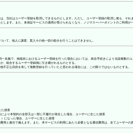
合には、当社はユーザー登録を取消しできるものとします。ただし、ユーザー登録の取消し後も、そ
ものとします。また、各保証サービスの適用が受けられなくなり、ノジマスーパーポイントのご利用が
ついて、他人に譲渡、質入その他一切の処分を行うことはできません。
り、同一名義で、他端末におけるユーザー登録を行った場合においては、統合手続きにより当該複数の
容が、統合するユーザー登録側に引き継がれるものとする。
その他不正な目的を有して複数登録を行っていたと思われる場合には、この限りではないものとする。
じた損害
抗力により本契約の全部又は一部に不履行が発生した場合、ユーザーに生じた損害
ん。）になった場合、ユーザーに生じた損害
ーの費用と責任で備えます。また、本サービスの利用にあたり必要となる通信費用は、全てユーザーの