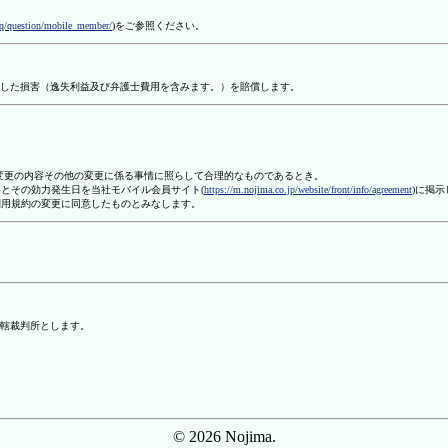
aq/question/mobile_member/
)をご参照ください。
した損害（逸失利益及び弁護士費用を含みます。）を賠償します。
、変更の内容その他の変更に係る事情に照らして合理的なものであるとき。
容とその効力発生日を当社モバイル会員サイト(
https://m.nojima.co.jp/website/front/info/agreement
)に掲
利用規約の変更に同意したものとみなします。
轄裁判所とします。
© 2026 Nojima.