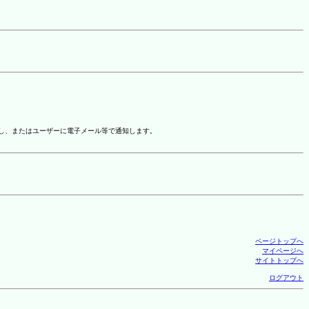
示し、またはユーザーに電子メール等で通知します。
ページトップへ
マイページへ
サイトトップへ
ログアウト