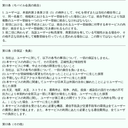
第11条（モバイル会員の統合）
1. ユーザーは、本規約第２条第２項（5）の例外として、やむを得ずまたは当社の都合等によ
り、同一名義で、他端末におけるユーザー登録を行った場合においては、統合手続きにより当該
複数のユーザー登録を一つのユーザー登録に統合しなければならない。
2. 前項における、統合手続きにおいては、統合されるユーザー登録側に付帯する本サービスの内
容が、統合するユーザー登録側に引き継がれるものとする。
3. 前二項に拘わらず、当該ユーザーが転売屋等、商業目的を有している可能性がある場合や、そ
の他不正な目的を有して複数登録を行っていたと思われる場合には、この限りではないものとす
る。
第12条（非保証・免責）
1. 当社は、ユーザーに対して、以下の各号の事項について、一切の保証をしません。
(1) 本サービスの内容について、その完全性、正確性及び有効性等
(2) 本サービスに中断、中止その他の障害が生じないこと
2. 当社は、以下の各号の損害について、一切の責任を負いません。
(1) ユーザーが登録情報の変更を行わなかったことによりユーザーに生じた損害
(2) 予期しない不正アクセス等の行為によりユーザーに生じた損害
(3) 本サービスの利用に関連してユーザーが日本又は外国の法令に触れたことによりユーザーに
生じた損害
(4) 天災、地変、火災、ストライキ、通商停止、戦争、内乱、疫病・感染症の流行その他の不可
抗力により本契約の全部又は一部に不履行が発生した場合、ユーザーに生じた損害
(5) 本サービスの利用に関し、ユーザーが第三者との間でトラブル（本サービス内外を問いませ
ん。）になった場合、ユーザーに生じた損害
3. 本サービスの提供を受けるために必要な機器、通信手段及び交通手段等の環境は全てユーザー
の費用と責任で備えます。また、本サービスの利用にあたり必要となる通信費用は、全てユーザ
ーの負担とします。
第13条（その他）