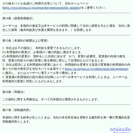
その他モバイル会員のご利用方法等について、当社ホームページ
(
https://www.nojima.co.jp/support/faq/question/mobile_member/
)をご参照ください。
第14条（損害賠償責任）
ユーザーは、本規約の違反又は本サービスの利用に関連して当社に損害を与えた場合、当社に発
生した損害（逸失利益及び弁護士費用を含みます。）を賠償します。
第15条（本規約の範囲および変更）
1. 当社は以下の場合に、本約款を変更できるものとします。
(1) 利用規約の変更が、お客様の一般の利益に適合するとき。
(2) 利用規約の変更が、契約をした目的に反せず、かつ、変更の必要性、変更後の内容の相当
性、変更の内容その他の変更に係る事情に照らして合理的なものであるとき。
2. 当社は前項による利用規約の変更にあたり、利用規約を変更する旨及び変更後の利用規約の内
容とその効力発生日を当社モバイル会員サイト(
https://m.nojima.co.jp/website/front/info/agreement
)
に掲示し、またはユーザーに電子メール等で通知します。
3. 変更後の利用規約の効力発生日以降にユーザーが本サービスを利用したときは、ユーザーは、
利用規約の変更に同意したものとみなします。
第16条（準拠法）
この規約に関する準拠法は、すべて日本国法が適用されるものとします。
第17条（管轄裁判所）
本規約に関する紛争が生じたときは、当社の本店所在地を管轄する裁判所を第一審の専属的合意
管轄裁判所とします。
ページトップへ
マイページへ