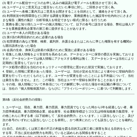
(3) 電子メール配信サービスのお申し込みの確認及び電子メールを配信させて頂く為。
(4) ユーザーよりご意見又はご提言をいただいた事項に対し、ご回答させて頂く為。
(5) ユーザーへ各種ご案内又はご意見をお聞きすることを目的として、連絡をさせて頂く為。
(6) 利用状況や利用環境などに関する調査を実施や、業務提携をした施設等や社内向けにさまざ
まな報告（属性の集計・分析等個人を特定できない様式に限る）を行うため
2. 業務を通じ知り得たユーザーの個人情報について、以下の各号に該当する場合、弊社は個人デ
ータを業務提携先企業等の第三者に提供することがあります。
(1) ユーザー本人の同意がある場合
(2) 第1項の利用目的のために必要のある場合
(3) 犯罪捜査の為など警察、検察、裁判所、弁護士会またはこれらに準じた権限を有する機関か
ら開示請求があった場合
(4) 会員の生命、身体又は財産の保護のために緊急に必要がある場合
3. 収集した個人情報をより安全性を高めるため、データセンターに保管の委託を実施しておりま
すが、データセンターでは個人情報にアクセスする権利は無く、又データセンターは当社により
定期的に監督をしております。
データ処理の委託を当社のセキュリティーの管理化に置かれた状況で実施しております。
4. 登録した情報に変更があった場合、ユーザーは、当社が定める方法により速やかに登録内容の
変更を行っていただくものとします。ユーザーが変更を怠ったことによる不利益について、当社
は責任を負いません。また、この場合、当社はユーザー登録を抹消することがあります。
5. その他、個人情報について本条項についての解釈に争いが出た場合や未記載の事項について
は、当社の『個人情報保護方針』ならびに『プライバシーポリシー』に基づいて判断致します。
第8条（反社会的勢力の排除）
1. ユーザーは、現在、暴力団、暴力団員、暴力団員でなくなった時から5年を経過しない者、暴
力団準構成員、暴力団関係企業、総会屋等、社会運動等標ぼうゴロ又は特殊知能暴力集団等、そ
の他これらに準ずる者（以下総称して「反社会的勢力」といいます。）に該当しないこと、及び
次の各号のいずれにも該当しないことを表明し、かつ将来にわたっても該当しないことを確約し
ます。
(1) 自己、自社若しくは第三者の不正の利益を図る目的又は第三者に損害を加える目的をもって
する等、不当に反社会的勢力を利用していると認められる関係を有すること