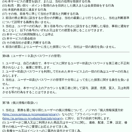
(14) 本サービスの運営を妨げ、または、当社の信用を毀損する行為
(15) 転売・買い回り・ポイント取得のみを目的とした購入または会員登録をする行為
(16) 本規約各規定に違反する行為
(17) その他、前各号に準じて当社が不適当と判断する行為
2. 前項の禁止事項に該当するか否かの判断は、当社の裁量により行うものとし、当社は判断基準
について説明する義務を負いません。
3. 当社は、ユーザーの行為が、第１項各号のいずれかに該当すると判断した場合、事前に通知す
ることなく、以下の各号のいずれか又は全ての措置を講じることができます。
(1) 本サービスの利用制限もしくは停止
(2) 本サービスの退会処分
(3) その他当社が必要と判断する行為
4. 前項の措置によりユーザーに生じた損害について、当社は一切の責任を負いません。
第6条（ユーザーＩＤ及びパスワードの管理）
1. ユーザーは、自己の責任で、本サービスに関するユーザーID及びパスワードを第三者に不正利
用されないよう、厳重に管理します。
2. ユーザーID及びパスワードを利用して行われた本サービス上の一切の行為はユーザーの行為と
みなします。
3. 当社は、ユーザーID及びパスワードの管理不十分等によって生じた損害に関する責任を負いま
せん。
4. ユーザーは、本サービス上のアカウントを第三者に対して貸与、譲渡、売買、質入、又は利用
させる等の行為をすることはできません。
第7条（個人情報の取扱い）
1. 当社は、業務を通じ知り得たユーザーの個人情報について、ノジマの『個人情報保護方針
(https://www.nojima.co.jp/corporation/privacy/)
』ならびに『プライバシーポリシー
(
https://m.nojima.co.jp/website/front/info/privacy
)』に則り、以下の目的で利用します。
(1) ユーザーがご購入又はご利用された商品又はサービスに関し、連絡、配達、工事、設定、修
理その他ユーザーのご要望にお応えさせて頂く為。
(2) 各種セール又はイベントへのご案内を送付させて頂く為。