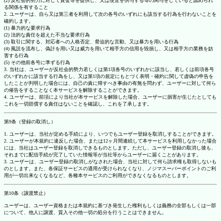
(2) 反社会的勢力に対して資金等を提供し、又は便宜を供与する等の関与をしていると認められ
る関係を有すること
2. ユーザーは、自ら又は第三者を利用して次の各号のいずれにも該当する行為を行わないことを
確約します。
(1) 暴力的な要求行為
(2) 法的な責任を超えた不当な要求行為
(3) 取引に関する、対応者への人格否定、脅迫的な言動、又は暴力を用いる行為
(4) 風説を流布し、偽計を用い又は威力を用いて相手方の信用を毀損し、又は相手方の業務を妨
害する行為
(5) その他前各号に準ずる行為
3. 当社は、ユーザーが反社会的勢力若しくは第1項各号のいずれかに該当し、若しくは前項各号
のいずれかに該当する行為をし、又は第1項の規定にもとづく表明・確約に関して虚偽の申告を
したことが判明した場合には、自己の責に帰すべき事由の有無を問わず、ユーザーに対して何ら
の催告をすることなく本サービスを解除することができます。
4. ユーザーは、前項により当社が本サービスを解除した場合、ユーザーに損害が生じたとしても
これを一切賠償する責任はないことを確認し、これを了承します。
第9条（登録の取消し）
1. ユーザーは、当社が定める手続により、いつでもユーザー登録を取消しすることができます。
2. ユーザーが本規約に違反した場合、または12ヶ月間連続して本サービスを利用しなかった場合
には、当社はユーザー登録を取消しできるものとします。ただし、ユーザー登録の取消し後も、
それまでに配信手続が完了していた情報等が当社等からユーザーに届くことがあります。
3. ユーザーは、ユーザー登録の取消しがなされた場合、当社に対して何ら請求権も取得しないも
のとします。また、各保証サービスの適用が受けられなくなり、ノジマスーパーポイントのご利
用が一切出来なくなるなど、各種本サービスのご利用ができなくなるものとします。
第10条（譲渡禁止）
ユーザーは、ユーザー資格または本規約に基づき発生した権利もしくは義務の全部もしくは一部
について、他人に譲渡、質入その他一切の処分を行うことはできません。