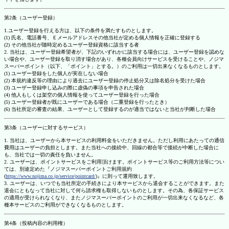
第2条（ユーザー登録）
1.ユーザー登録を行える方は、以下の条件を満たすものとします。
(1) 氏名、電話番号、Ｅメールアドレスその他当社が定める個人情報を正確に登録する
(2) その他当社が随時定めるユーザー登録資格に該当する者
2. 当社は、ユーザー登録希望者が、下記のいずれかに該当する場合には、ユーザー登録を認めな
い場合や、ユーザー登録を取り消す場合があり、各種会員向けサービスを受けることや、ノジマ
スーパーポイント（以下、「ポイント」とする。）のご利用は一切出来なくなるものとします。
(1) ユーザー登録をした個人が実在しない場合
(2) 本規約違反等の理由により過去にユーザー登録の停止処分又は除名処分を受けた場合
(3) ユーザー登録申し込みの際に虚偽の事項を申告された場合
(4) 他人もしくは架空の個人情報を使ってユーザー登録を行った場合
(5) ユーザー登録者が既にユーザーである場合（二重登録を行ったとき）
(6) 当社所定の審査の結果、ユーザーとして登録するのが適当ではないと当社が判断した場合
第3条（ユーザーに対するサービス）
1. 当社は、ユーザーから本サービスの利用料金をいただきません。ただし利用にあたっての通信
費用はユーザーの負担とします。また当社への接続中、回線の都合等で接続が中断した場合に
も、当社では一切の責任を負いません。
2. ユーザーは、ポイントサービスをご利用頂けます。ポイントサービス等のご利用方法等につい
ては、別途定めた『ノジマスーパーポイントご利用規約
(
https://www.nojima.co.jp/service/pointcard/
)』に則って運用致します。
3. ユーザーは、いつでも当社所定の手続きにより本サービスから退会することができます。また
退会にともなって当社に対して何ら請求権も取得しないものとします。その為、各保証サービス
の適用が受けられなくなり、またノジマスーパーポイントのご利用が一切出来なくなるなど、各
種本サービスのご利用ができなくなるものとします。
第4条（投稿内容の利用権）