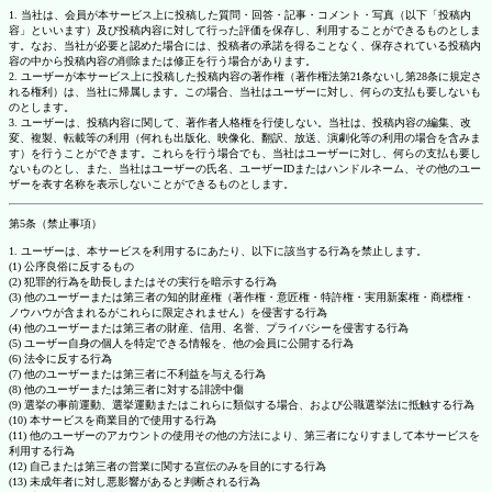
1. 当社は、会員が本サービス上に投稿した質問・回答・記事・コメント・写真（以下「投稿内
容」といいます）及び投稿内容に対して行った評価を保存し、利用することができるものとしま
す。なお、当社が必要と認めた場合には、投稿者の承諾を得ることなく、保存されている投稿内
容の中から投稿内容の削除または修正を行う場合があります。
2. ユーザーが本サービス上に投稿した投稿内容の著作権（著作権法第21条ないし第28条に規定さ
れる権利）は、当社に帰属します。この場合、当社はユーザーに対し、何らの支払も要しないも
のとします。
3. ユーザーは、投稿内容に関して、著作者人格権を行使しない。当社は、投稿内容の編集、改
変、複製、転載等の利用（何れも出版化、映像化、翻訳、放送、演劇化等の利用の場合を含みま
す）を行うことができます。これらを行う場合でも、当社はユーザーに対し、何らの支払も要し
ないものとし、また、当社はユーザーの氏名、ユーザーIDまたはハンドルネーム、その他のユー
ザーを表す名称を表示しないことができるものとします。
第5条（禁止事項）
1. ユーザーは、本サービスを利用するにあたり、以下に該当する行為を禁止します。
(1) 公序良俗に反するもの
(2) 犯罪的行為を助長しまたはその実行を暗示する行為
(3) 他のユーザーまたは第三者の知的財産権（著作権・意匠権・特許権・実用新案権・商標権・
ノウハウが含まれるがこれらに限定されません）を侵害する行為
(4) 他のユーザーまたは第三者の財産、信用、名誉、プライバシーを侵害する行為
(5) ユーザー自身の個人を特定できる情報を、他の会員に公開する行為
(6) 法令に反する行為
(7) 他のユーザーまたは第三者に不利益を与える行為
(8) 他のユーザーまたは第三者に対する誹謗中傷
(9) 選挙の事前運動、選挙運動またはこれらに類似する場合、および公職選挙法に抵触する行為
(10) 本サービスを商業目的で使用する行為
(11) 他のユーザーのアカウントの使用その他の方法により、第三者になりすまして本サービスを
利用する行為
(12) 自己または第三者の営業に関する宣伝のみを目的にする行為
(13) 未成年者に対し悪影響があると判断される行為