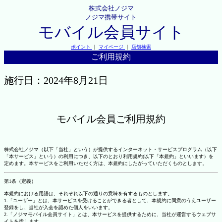
株式会社ノジマ
ノジマ携帯サイト
モバイル会員サイト
ポイント
｜
マイページ
｜
店舗検索
ご利用規約
施行日：2024年8月21日
モバイル会員ご利用規約
株式会社ノジマ（以下「当社」という）が提供するインターネット・サービスプログラム（以下
「本サービス」という）の利用につき、以下のとおり利用規約(以下「本規約」といいます）を
定めます。本サービスをご利用いただく方は、本規約にしたがっていただくものとします。
第1条（定義）
本規約における用語は、それぞれ以下の通りの意味を有するものとします。
1.「ユーザー」とは、本サービスを受けることができる者として、本規約に同意のうえユーザー
登録をし、当社が入会を認めた個人をいいます。
2.「ノジマモバイル会員サイト」とは、本サービスを提供するために、当社が運営するウェブサ
イトを指します。