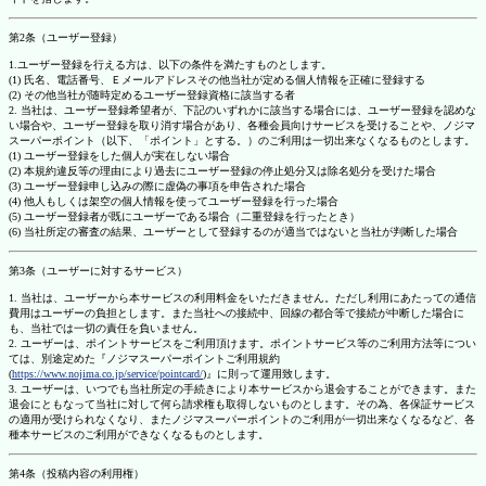
第2条（ユーザー登録）
1.ユーザー登録を行える方は、以下の条件を満たすものとします。
(1) 氏名、電話番号、Ｅメールアドレスその他当社が定める個人情報を正確に登録する
(2) その他当社が随時定めるユーザー登録資格に該当する者
2. 当社は、ユーザー登録希望者が、下記のいずれかに該当する場合には、ユーザー登録を認めな
い場合や、ユーザー登録を取り消す場合があり、各種会員向けサービスを受けることや、ノジマ
スーパーポイント（以下、「ポイント」とする。）のご利用は一切出来なくなるものとします。
(1) ユーザー登録をした個人が実在しない場合
(2) 本規約違反等の理由により過去にユーザー登録の停止処分又は除名処分を受けた場合
(3) ユーザー登録申し込みの際に虚偽の事項を申告された場合
(4) 他人もしくは架空の個人情報を使ってユーザー登録を行った場合
(5) ユーザー登録者が既にユーザーである場合（二重登録を行ったとき）
(6) 当社所定の審査の結果、ユーザーとして登録するのが適当ではないと当社が判断した場合
第3条（ユーザーに対するサービス）
1. 当社は、ユーザーから本サービスの利用料金をいただきません。ただし利用にあたっての通信
費用はユーザーの負担とします。また当社への接続中、回線の都合等で接続が中断した場合に
も、当社では一切の責任を負いません。
2. ユーザーは、ポイントサービスをご利用頂けます。ポイントサービス等のご利用方法等につい
ては、別途定めた『ノジマスーパーポイントご利用規約
(
https://www.nojima.co.jp/service/pointcard/
)』に則って運用致します。
3. ユーザーは、いつでも当社所定の手続きにより本サービスから退会することができます。また
退会にともなって当社に対して何ら請求権も取得しないものとします。その為、各保証サービス
の適用が受けられなくなり、またノジマスーパーポイントのご利用が一切出来なくなるなど、各
種本サービスのご利用ができなくなるものとします。
第4条（投稿内容の利用権）