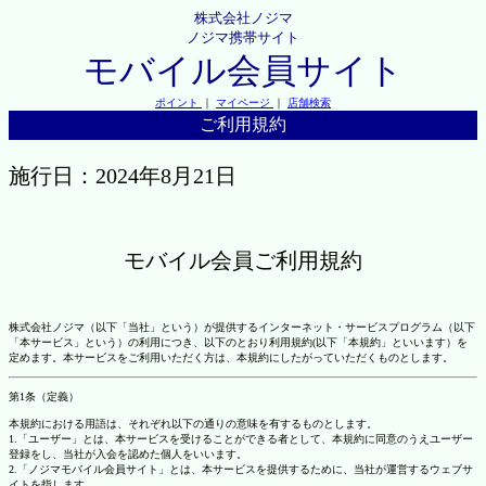
株式会社ノジマ
ノジマ携帯サイト
モバイル会員サイト
ポイント
｜
マイページ
｜
店舗検索
ご利用規約
施行日：2024年8月21日
モバイル会員ご利用規約
株式会社ノジマ（以下「当社」という）が提供するインターネット・サービスプログラム（以下
「本サービス」という）の利用につき、以下のとおり利用規約(以下「本規約」といいます）を
定めます。本サービスをご利用いただく方は、本規約にしたがっていただくものとします。
第1条（定義）
本規約における用語は、それぞれ以下の通りの意味を有するものとします。
1.「ユーザー」とは、本サービスを受けることができる者として、本規約に同意のうえユーザー
登録をし、当社が入会を認めた個人をいいます。
2.「ノジマモバイル会員サイト」とは、本サービスを提供するために、当社が運営するウェブサ
イトを指します。