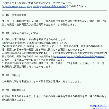
その他モバイル会員のご利用方法等について、当社ホームページ
(
https://www.nojima.co.jp/support/faq/question/mobile_member/
)をご参照ください。
第14条（損害賠償責任）
ユーザーは、本規約の違反又は本サービスの利用に関連して当社に損害を与えた場合、当社に発
生した損害（逸失利益及び弁護士費用を含みます。）を賠償します。
第15条（本規約の範囲および変更）
1. 当社は以下の場合に、本約款を変更できるものとします。
(1) 利用規約の変更が、お客様の一般の利益に適合するとき。
(2) 利用規約の変更が、契約をした目的に反せず、かつ、変更の必要性、変更後の内容の相当
性、変更の内容その他の変更に係る事情に照らして合理的なものであるとき。
2. 当社は前項による利用規約の変更にあたり、利用規約を変更する旨及び変更後の利用規約の内
容とその効力発生日を当社モバイル会員サイト(
https://m.nojima.co.jp/website/front/info/agreement
)
に掲示し、またはユーザーに電子メール等で通知します。
3. 変更後の利用規約の効力発生日以降にユーザーが本サービスを利用したときは、ユーザーは、
利用規約の変更に同意したものとみなします。
第16条（準拠法）
この規約に関する準拠法は、すべて日本国法が適用されるものとします。
第17条（管轄裁判所）
本規約に関する紛争が生じたときは、当社の本店所在地を管轄する裁判所を第一審の専属的合意
管轄裁判所とします。
ページトップへ
マイページへ