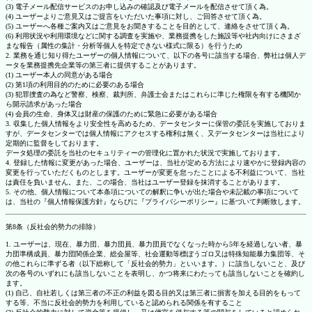
(3) 電子メール配信サービスのお申し込みの確認及び電子メールを配信させて頂く為。
(4) ユーザーよりご意見又はご提言をいただいた事項に対し、ご回答させて頂く為。
(5) ユーザーへ各種ご案内又はご意見をお聞きすることを目的として、連絡をさせて頂く為。
(6) 利用状況や利用環境などに関する調査を実施や、業務提携をした施設等や社内向けにさまざ
まな報告（属性の集計・分析等個人を特定できない様式に限る）を行うため
2. 業務を通じ知り得たユーザーの個人情報について、以下の各号に該当する場合、弊社は個人デ
ータを業務提携先企業等の第三者に提供することがあります。
(1) ユーザー本人の同意がある場合
(2) 第1項の利用目的のために必要のある場合
(3) 犯罪捜査の為など警察、検察、裁判所、弁護士会またはこれらに準じた権限を有する機関か
ら開示請求があった場合
(4) 会員の生命、身体又は財産の保護のために緊急に必要がある場合
3. 収集した個人情報をより安全性を高めるため、データセンターに保管の委託を実施しておりま
すが、データセンターでは個人情報にアクセスする権利は無く、又データセンターは当社により
定期的に監督をしております。
データ処理の委託を当社のセキュリティーの管理化に置かれた状況で実施しております。
4. 登録した情報に変更があった場合、ユーザーは、当社が定める方法により速やかに登録内容の
変更を行っていただくものとします。ユーザーが変更を怠ったことによる不利益について、当社
は責任を負いません。また、この場合、当社はユーザー登録を抹消することがあります。
5. その他、個人情報について本条項についての解釈に争いが出た場合や未記載の事項について
は、当社の『個人情報保護方針』ならびに『プライバシーポリシー』に基づいて判断致します。
第8条（反社会的勢力の排除）
1. ユーザーは、現在、暴力団、暴力団員、暴力団員でなくなった時から5年を経過しない者、暴
力団準構成員、暴力団関係企業、総会屋等、社会運動等標ぼうゴロ又は特殊知能暴力集団等、そ
の他これらに準ずる者（以下総称して「反社会的勢力」といいます。）に該当しないこと、及び
次の各号のいずれにも該当しないことを表明し、かつ将来にわたっても該当しないことを確約し
ます。
(1) 自己、自社若しくは第三者の不正の利益を図る目的又は第三者に損害を加える目的をもって
する等、不当に反社会的勢力を利用していると認められる関係を有すること