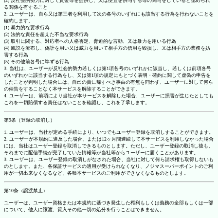
(2) 反社会的勢力に対して資金等を提供し、又は便宜を供与する等の関与をしていると認められ
る関係を有すること
2. ユーザーは、自ら又は第三者を利用して次の各号のいずれにも該当する行為を行わないことを
確約します。
(1) 暴力的な要求行為
(2) 法的な責任を超えた不当な要求行為
(3) 取引に関する、対応者への人格否定、脅迫的な言動、又は暴力を用いる行為
(4) 風説を流布し、偽計を用い又は威力を用いて相手方の信用を毀損し、又は相手方の業務を妨
害する行為
(5) その他前各号に準ずる行為
3. 当社は、ユーザーが反社会的勢力若しくは第1項各号のいずれかに該当し、若しくは前項各号
のいずれかに該当する行為をし、又は第1項の規定にもとづく表明・確約に関して虚偽の申告を
したことが判明した場合には、自己の責に帰すべき事由の有無を問わず、ユーザーに対して何ら
の催告をすることなく本サービスを解除することができます。
4. ユーザーは、前項により当社が本サービスを解除した場合、ユーザーに損害が生じたとしても
これを一切賠償する責任はないことを確認し、これを了承します。
第9条（登録の取消し）
1. ユーザーは、当社が定める手続により、いつでもユーザー登録を取消しすることができます。
2. ユーザーが本規約に違反した場合、または12ヶ月間連続して本サービスを利用しなかった場合
には、当社はユーザー登録を取消しできるものとします。ただし、ユーザー登録の取消し後も、
それまでに配信手続が完了していた情報等が当社等からユーザーに届くことがあります。
3. ユーザーは、ユーザー登録の取消しがなされた場合、当社に対して何ら請求権も取得しないも
のとします。また、各保証サービスの適用が受けられなくなり、ノジマスーパーポイントのご利
用が一切出来なくなるなど、各種本サービスのご利用ができなくなるものとします。
第10条（譲渡禁止）
ユーザーは、ユーザー資格または本規約に基づき発生した権利もしくは義務の全部もしくは一部
について、他人に譲渡、質入その他一切の処分を行うことはできません。