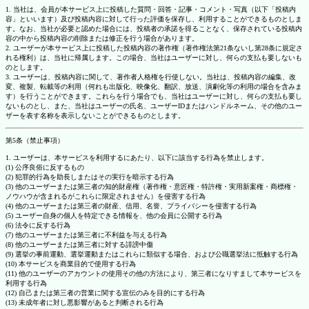
1. 当社は、会員が本サービス上に投稿した質問・回答・記事・コメント・写真（以下「投稿内
容」といいます）及び投稿内容に対して行った評価を保存し、利用することができるものとしま
す。なお、当社が必要と認めた場合には、投稿者の承諾を得ることなく、保存されている投稿内
容の中から投稿内容の削除または修正を行う場合があります。
2. ユーザーが本サービス上に投稿した投稿内容の著作権（著作権法第21条ないし第28条に規定さ
れる権利）は、当社に帰属します。この場合、当社はユーザーに対し、何らの支払も要しないも
のとします。
3. ユーザーは、投稿内容に関して、著作者人格権を行使しない。当社は、投稿内容の編集、改
変、複製、転載等の利用（何れも出版化、映像化、翻訳、放送、演劇化等の利用の場合を含みま
す）を行うことができます。これらを行う場合でも、当社はユーザーに対し、何らの支払も要し
ないものとし、また、当社はユーザーの氏名、ユーザーIDまたはハンドルネーム、その他のユー
ザーを表す名称を表示しないことができるものとします。
第5条（禁止事項）
1. ユーザーは、本サービスを利用するにあたり、以下に該当する行為を禁止します。
(1) 公序良俗に反するもの
(2) 犯罪的行為を助長しまたはその実行を暗示する行為
(3) 他のユーザーまたは第三者の知的財産権（著作権・意匠権・特許権・実用新案権・商標権・
ノウハウが含まれるがこれらに限定されません）を侵害する行為
(4) 他のユーザーまたは第三者の財産、信用、名誉、プライバシーを侵害する行為
(5) ユーザー自身の個人を特定できる情報を、他の会員に公開する行為
(6) 法令に反する行為
(7) 他のユーザーまたは第三者に不利益を与える行為
(8) 他のユーザーまたは第三者に対する誹謗中傷
(9) 選挙の事前運動、選挙運動またはこれらに類似する場合、および公職選挙法に抵触する行為
(10) 本サービスを商業目的で使用する行為
(11) 他のユーザーのアカウントの使用その他の方法により、第三者になりすまして本サービスを
利用する行為
(12) 自己または第三者の営業に関する宣伝のみを目的にする行為
(13) 未成年者に対し悪影響があると判断される行為