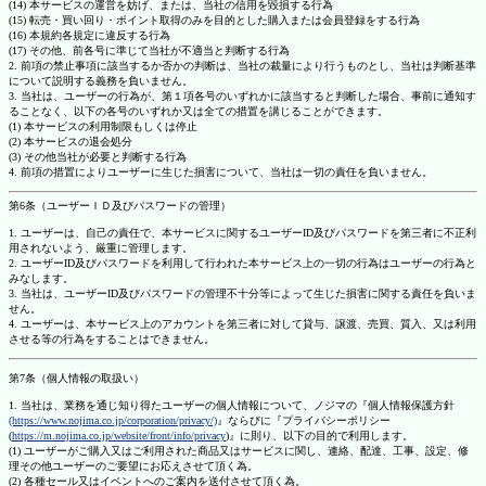
(14) 本サービスの運営を妨げ、または、当社の信用を毀損する行為
(15) 転売・買い回り・ポイント取得のみを目的とした購入または会員登録をする行為
(16) 本規約各規定に違反する行為
(17) その他、前各号に準じて当社が不適当と判断する行為
2. 前項の禁止事項に該当するか否かの判断は、当社の裁量により行うものとし、当社は判断基準
について説明する義務を負いません。
3. 当社は、ユーザーの行為が、第１項各号のいずれかに該当すると判断した場合、事前に通知す
ることなく、以下の各号のいずれか又は全ての措置を講じることができます。
(1) 本サービスの利用制限もしくは停止
(2) 本サービスの退会処分
(3) その他当社が必要と判断する行為
4. 前項の措置によりユーザーに生じた損害について、当社は一切の責任を負いません。
第6条（ユーザーＩＤ及びパスワードの管理）
1. ユーザーは、自己の責任で、本サービスに関するユーザーID及びパスワードを第三者に不正利
用されないよう、厳重に管理します。
2. ユーザーID及びパスワードを利用して行われた本サービス上の一切の行為はユーザーの行為と
みなします。
3. 当社は、ユーザーID及びパスワードの管理不十分等によって生じた損害に関する責任を負いま
せん。
4. ユーザーは、本サービス上のアカウントを第三者に対して貸与、譲渡、売買、質入、又は利用
させる等の行為をすることはできません。
第7条（個人情報の取扱い）
1. 当社は、業務を通じ知り得たユーザーの個人情報について、ノジマの『個人情報保護方針
(https://www.nojima.co.jp/corporation/privacy/)
』ならびに『プライバシーポリシー
(
https://m.nojima.co.jp/website/front/info/privacy
)』に則り、以下の目的で利用します。
(1) ユーザーがご購入又はご利用された商品又はサービスに関し、連絡、配達、工事、設定、修
理その他ユーザーのご要望にお応えさせて頂く為。
(2) 各種セール又はイベントへのご案内を送付させて頂く為。