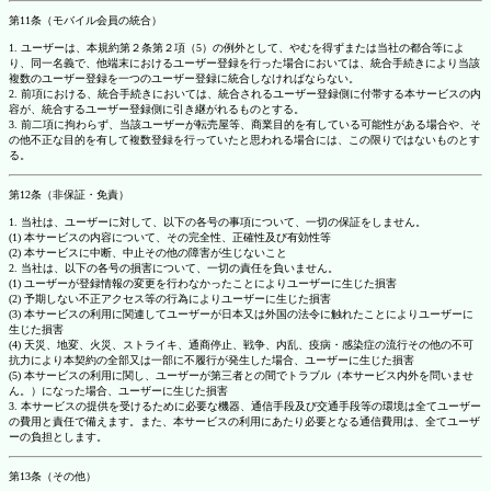
第11条（モバイル会員の統合）
1. ユーザーは、本規約第２条第２項（5）の例外として、やむを得ずまたは当社の都合等によ
り、同一名義で、他端末におけるユーザー登録を行った場合においては、統合手続きにより当該
複数のユーザー登録を一つのユーザー登録に統合しなければならない。
2. 前項における、統合手続きにおいては、統合されるユーザー登録側に付帯する本サービスの内
容が、統合するユーザー登録側に引き継がれるものとする。
3. 前二項に拘わらず、当該ユーザーが転売屋等、商業目的を有している可能性がある場合や、そ
の他不正な目的を有して複数登録を行っていたと思われる場合には、この限りではないものとす
る。
第12条（非保証・免責）
1. 当社は、ユーザーに対して、以下の各号の事項について、一切の保証をしません。
(1) 本サービスの内容について、その完全性、正確性及び有効性等
(2) 本サービスに中断、中止その他の障害が生じないこと
2. 当社は、以下の各号の損害について、一切の責任を負いません。
(1) ユーザーが登録情報の変更を行わなかったことによりユーザーに生じた損害
(2) 予期しない不正アクセス等の行為によりユーザーに生じた損害
(3) 本サービスの利用に関連してユーザーが日本又は外国の法令に触れたことによりユーザーに
生じた損害
(4) 天災、地変、火災、ストライキ、通商停止、戦争、内乱、疫病・感染症の流行その他の不可
抗力により本契約の全部又は一部に不履行が発生した場合、ユーザーに生じた損害
(5) 本サービスの利用に関し、ユーザーが第三者との間でトラブル（本サービス内外を問いませ
ん。）になった場合、ユーザーに生じた損害
3. 本サービスの提供を受けるために必要な機器、通信手段及び交通手段等の環境は全てユーザー
の費用と責任で備えます。また、本サービスの利用にあたり必要となる通信費用は、全てユーザ
ーの負担とします。
第13条（その他）