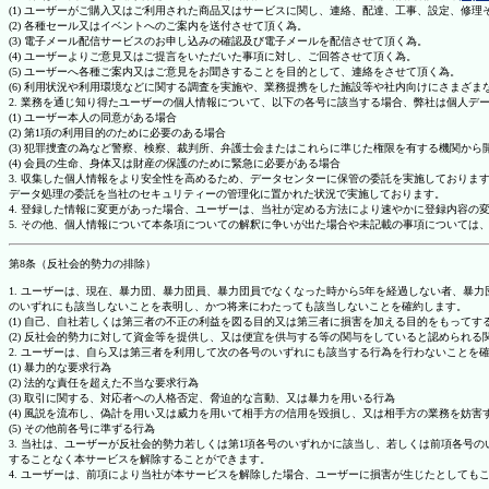
(1) ユーザーがご購入又はご利用された商品又はサービスに関し、連絡、配達、工事、設定、修
(2) 各種セール又はイベントへのご案内を送付させて頂く為。
(3) 電子メール配信サービスのお申し込みの確認及び電子メールを配信させて頂く為。
(4) ユーザーよりご意見又はご提言をいただいた事項に対し、ご回答させて頂く為。
(5) ユーザーへ各種ご案内又はご意見をお聞きすることを目的として、連絡をさせて頂く為。
(6) 利用状況や利用環境などに関する調査を実施や、業務提携をした施設等や社内向けにさまざ
2. 業務を通じ知り得たユーザーの個人情報について、以下の各号に該当する場合、弊社は個人デ
(1) ユーザー本人の同意がある場合
(2) 第1項の利用目的のために必要のある場合
(3) 犯罪捜査の為など警察、検察、裁判所、弁護士会またはこれらに準じた権限を有する機関から
(4) 会員の生命、身体又は財産の保護のために緊急に必要がある場合
3. 収集した個人情報をより安全性を高めるため、データセンターに保管の委託を実施しており
データ処理の委託を当社のセキュリティーの管理化に置かれた状況で実施しております。
4. 登録した情報に変更があった場合、ユーザーは、当社が定める方法により速やかに登録内容
5. その他、個人情報について本条項についての解釈に争いが出た場合や未記載の事項について
第8条（反社会的勢力の排除）
1. ユーザーは、現在、暴力団、暴力団員、暴力団員でなくなった時から5年を経過しない者、
のいずれにも該当しないことを表明し、かつ将来にわたっても該当しないことを確約します。
(1) 自己、自社若しくは第三者の不正の利益を図る目的又は第三者に損害を加える目的をもって
(2) 反社会的勢力に対して資金等を提供し、又は便宜を供与する等の関与をしていると認められる
2. ユーザーは、自ら又は第三者を利用して次の各号のいずれにも該当する行為を行わないことを
(1) 暴力的な要求行為
(2) 法的な責任を超えた不当な要求行為
(3) 取引に関する、対応者への人格否定、脅迫的な言動、又は暴力を用いる行為
(4) 風説を流布し、偽計を用い又は威力を用いて相手方の信用を毀損し、又は相手方の業務を妨害
(5) その他前各号に準ずる行為
3. 当社は、ユーザーが反社会的勢力若しくは第1項各号のいずれかに該当し、若しくは前項各
することなく本サービスを解除することができます。
4. ユーザーは、前項により当社が本サービスを解除した場合、ユーザーに損害が生じたとしても