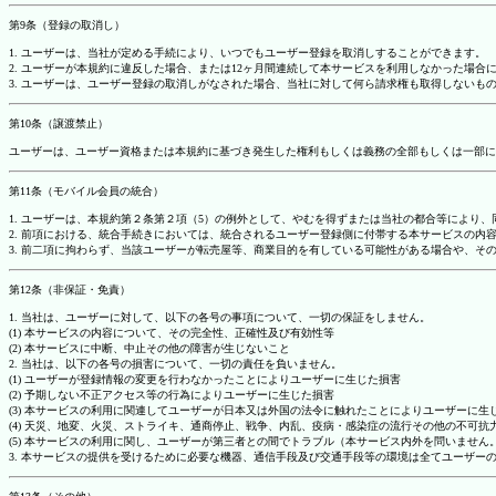
第9条（登録の取消し）
1. ユーザーは、当社が定める手続により、いつでもユーザー登録を取消しすることができます。
2. ユーザーが本規約に違反した場合、または12ヶ月間連続して本サービスを利用しなかった場
3. ユーザーは、ユーザー登録の取消しがなされた場合、当社に対して何ら請求権も取得しない
第10条（譲渡禁止）
ユーザーは、ユーザー資格または本規約に基づき発生した権利もしくは義務の全部もしくは一部に
第11条（モバイル会員の統合）
1. ユーザーは、本規約第２条第２項（5）の例外として、やむを得ずまたは当社の都合等によ
2. 前項における、統合手続きにおいては、統合されるユーザー登録側に付帯する本サービスの内
3. 前二項に拘わらず、当該ユーザーが転売屋等、商業目的を有している可能性がある場合や、
第12条（非保証・免責）
1. 当社は、ユーザーに対して、以下の各号の事項について、一切の保証をしません。
(1) 本サービスの内容について、その完全性、正確性及び有効性等
(2) 本サービスに中断、中止その他の障害が生じないこと
2. 当社は、以下の各号の損害について、一切の責任を負いません。
(1) ユーザーが登録情報の変更を行わなかったことによりユーザーに生じた損害
(2) 予期しない不正アクセス等の行為によりユーザーに生じた損害
(3) 本サービスの利用に関連してユーザーが日本又は外国の法令に触れたことによりユーザーに生
(4) 天災、地変、火災、ストライキ、通商停止、戦争、内乱、疫病・感染症の流行その他の不可
(5) 本サービスの利用に関し、ユーザーが第三者との間でトラブル（本サービス内外を問いませ
3. 本サービスの提供を受けるために必要な機器、通信手段及び交通手段等の環境は全てユーザ