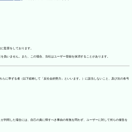
的に監督をしております。
任を負いません。また、この場合、当社はユーザー登録を抹消することがあります。
これらに準ずる者（以下総称して「反社会的勢力」といいます。）に該当しないこと、及び次の各号
ことが判明した場合には、自己の責に帰すべき事由の有無を問わず、ユーザーに対して何らの催告を