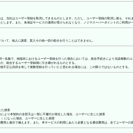
合には、当社はユーザー登録を取消しできるものとします。ただし、ユーザー登録の取消し後も、そ
ものとします。また、各保証サービスの適用が受けられなくなり、ノジマスーパーポイントのご利用が
ついて、他人に譲渡、質入その他一切の処分を行うことはできません。
り、同一名義で、他端末におけるユーザー登録を行った場合においては、統合手続きにより当該複数の
容が、統合するユーザー登録側に引き継がれるものとする。
その他不正な目的を有して複数登録を行っていたと思われる場合には、この限りではないものとする。
じた損害
抗力により本契約の全部又は一部に不履行が発生した場合、ユーザーに生じた損害
ん。）になった場合、ユーザーに生じた損害
ーの費用と責任で備えます。また、本サービスの利用にあたり必要となる通信費用は、全てユーザーの