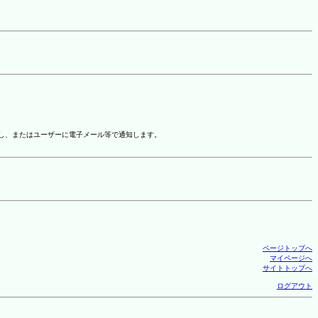
示し、またはユーザーに電子メール等で通知します。
ページトップへ
マイページへ
サイトトップへ
ログアウト