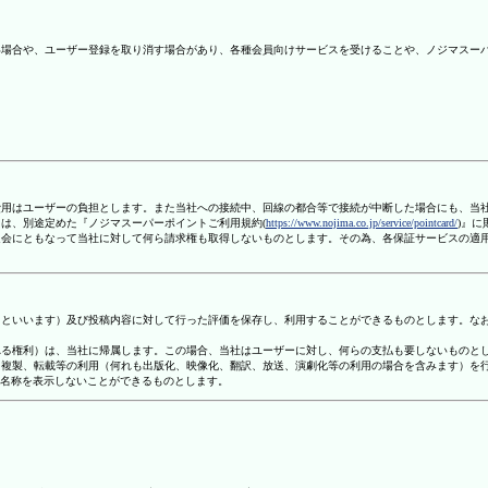
ない場合や、ユーザー登録を取り消す場合があり、各種会員向けサービスを受けることや、ノジマスー
信費用はユーザーの負担とします。また当社への接続中、回線の都合等で接続が中断した場合にも、当
ては、別途定めた『ノジマスーパーポイントご利用規約(
https://www.nojima.co.jp/service/pointcard/
)』
た退会にともなって当社に対して何ら請求権も取得しないものとします。その為、各保証サービスの適
容」といいます）及び投稿内容に対して行った評価を保存し、利用することができるものとします。な
定される権利）は、当社に帰属します。この場合、当社はユーザーに対し、何らの支払も要しないものと
変、複製、転載等の利用（何れも出版化、映像化、翻訳、放送、演劇化等の利用の場合を含みます）を
す名称を表示しないことができるものとします。