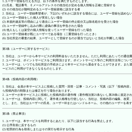
1.ユーザー登録を行える方は、以下の条件を満たすものとします。
(1) 氏名、電話番号、Ｅメールアドレスその他当社が定める個人情報を正確に登録する
(2) その他当社が随時定めるユーザー登録資格に該当する者
2. 当社は、ユーザー登録希望者が、下記のいずれかに該当する場合には、ユーザー登録を認め
(1) ユーザー登録をした個人が実在しない場合
(2) 本規約違反等の理由により過去にユーザー登録の停止処分又は除名処分を受けた場合
(3) ユーザー登録申し込みの際に虚偽の事項を申告された場合
(4) 他人もしくは架空の個人情報を使ってユーザー登録を行った場合
(5) ユーザー登録者が既にユーザーである場合（二重登録を行ったとき）
(6) 当社所定の審査の結果、ユーザーとして登録するのが適当ではないと当社が判断した場合
第3条（ユーザーに対するサービス）
1. 当社は、ユーザーから本サービスの利用料金をいただきません。ただし利用にあたっての通
2. ユーザーは、ポイントサービスをご利用頂けます。ポイントサービス等のご利用方法等につい
3. ユーザーは、いつでも当社所定の手続きにより本サービスから退会することができます。ま
ービスのご利用ができなくなるものとします。
第4条（投稿内容の利用権）
1. 当社は、会員が本サービス上に投稿した質問・回答・記事・コメント・写真（以下「投稿内
ら投稿内容の削除または修正を行う場合があります。
2. ユーザーが本サービス上に投稿した投稿内容の著作権（著作権法第21条ないし第28条に規
3. ユーザーは、投稿内容に関して、著作者人格権を行使しない。当社は、投稿内容の編集、改
とし、また、当社はユーザーの氏名、ユーザーIDまたはハンドルネーム、その他のユーザーを表
第5条（禁止事項）
1. ユーザーは、本サービスを利用するにあたり、以下に該当する行為を禁止します。
(1) 公序良俗に反するもの
(2) 犯罪的行為を助長しまたはその実行を暗示する行為