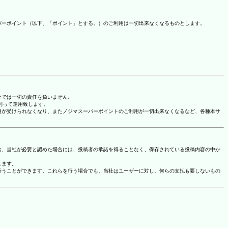
パーポイント（以下、「ポイント」とする。）のご利用は一切出来なくなるものとします。
社では一切の責任を負いません。
に則って運用致します。
用が受けられなくなり、またノジマスーパーポイントのご利用が一切出来なくなるなど、各種本サ
お、当社が必要と認めた場合には、投稿者の承諾を得ることなく、保存されている投稿内容の中か
します。
行うことができます。これらを行う場合でも、当社はユーザーに対し、何らの支払も要しないもの