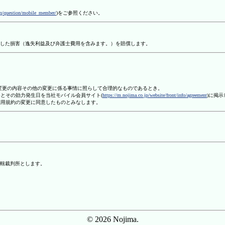
aq/question/mobile_member/
)をご参照ください。
した損害（逸失利益及び弁護士費用を含みます。）を賠償します。
、変更の内容その他の変更に係る事情に照らして合理的なものであるとき。
容とその効力発生日を当社モバイル会員サイト(
https://m.nojima.co.jp/website/front/info/agreement
)に掲
利用規約の変更に同意したものとみなします。
轄裁判所とします。
© 2026 Nojima.