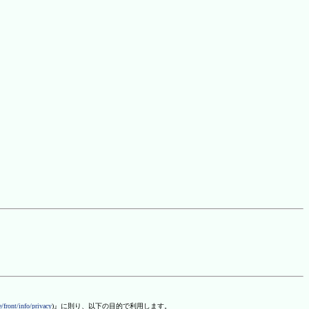
/front/info/privacy
)』に則り、以下の目的で利用します。