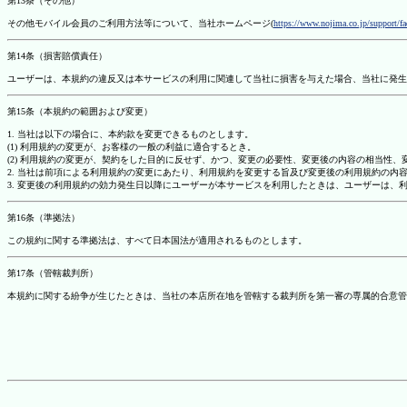
第13条（その他）
その他モバイル会員のご利用方法等について、当社ホームページ(
https://www.nojima.co.jp/support/f
第14条（損害賠償責任）
ユーザーは、本規約の違反又は本サービスの利用に関連して当社に損害を与えた場合、当社に発生
第15条（本規約の範囲および変更）
1. 当社は以下の場合に、本約款を変更できるものとします。
(1) 利用規約の変更が、お客様の一般の利益に適合するとき。
(2) 利用規約の変更が、契約をした目的に反せず、かつ、変更の必要性、変更後の内容の相当性
2. 当社は前項による利用規約の変更にあたり、利用規約を変更する旨及び変更後の利用規約の内
3. 変更後の利用規約の効力発生日以降にユーザーが本サービスを利用したときは、ユーザーは、
第16条（準拠法）
この規約に関する準拠法は、すべて日本国法が適用されるものとします。
第17条（管轄裁判所）
本規約に関する紛争が生じたときは、当社の本店所在地を管轄する裁判所を第一審の専属的合意管