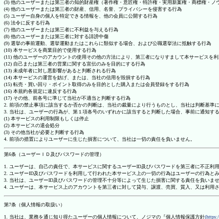
(3) 他のユーザーまたは第三者の知的財産権（著作権・意匠権・特許権・実用新案権・商標権・
(4) 他のユーザーまたは第三者の財産、信用、名誉、プライバシーを侵害する行為
(5) ユーザー自身の個人を特定できる情報を、他の会員に公開する行為
(6) 法令に反する行為
(7) 他のユーザーまたは第三者に不利益を与える行為
(8) 他のユーザーまたは第三者に対する誹謗中傷
(9) 選挙の事前運動、選挙運動またはこれらに類似する場合、および公職選挙法に抵触する行為
(10) 本サービスを商業目的で使用する行為
(11) 他のユーザーのアカウントの使用その他の方法により、第三者になりすまして本サービスを
(12) 自己または第三者の営業に関する宣伝のみを目的にする行為
(13) 未成年者に対し悪影響があると判断される行為
(14) 本サービスの運営を妨げ、または、当社の信用を毀損する行為
(15) 転売・買い回り・ポイント取得のみを目的とした購入または会員登録をする行為
(16) 本規約各規定に違反する行為
(17) その他、前各号に準じて当社が不適当と判断する行為
2. 前項の禁止事項に該当するか否かの判断は、当社の裁量により行うものとし、当社は判断基準
3. 当社は、ユーザーの行為が、第１項各号のいずれかに該当すると判断した場合、事前に通知す
(1) 本サービスの利用制限もしくは停止
(2) 本サービスの退会処分
(3) その他当社が必要と判断する行為
4. 前項の措置によりユーザーに生じた損害について、当社は一切の責任を負いません。
第6条（ユーザーＩＤ及びパスワードの管理）
1. ユーザーは、自己の責任で、本サービスに関するユーザーID及びパスワードを第三者に不正利
2. ユーザーID及びパスワードを利用して行われた本サービス上の一切の行為はユーザーの行為と
3. 当社は、ユーザーID及びパスワードの管理不十分等によって生じた損害に関する責任を負いま
4. ユーザーは、本サービス上のアカウントを第三者に対して貸与、譲渡、売買、質入、又は利用
第7条（個人情報の取扱い）
1. 当社は、業務を通じ知り得たユーザーの個人情報について、ノジマの『個人情報保護方針
(https: