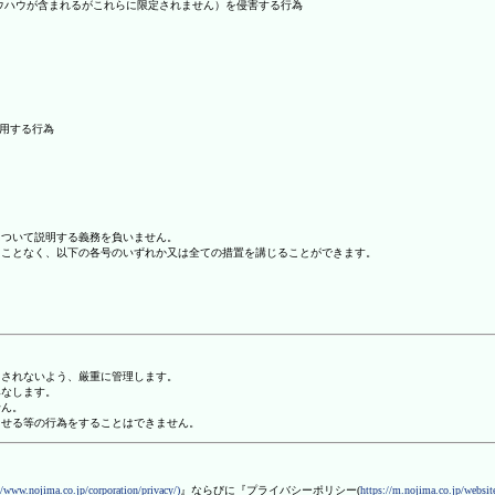
ノウハウが含まれるがこれらに限定されません）を侵害する行為
利用する行為
について説明する義務を負いません。
ることなく、以下の各号のいずれか又は全ての措置を講じることができます。
用されないよう、厳重に管理します。
みなします。
せん。
させる等の行為をすることはできません。
//www.nojima.co.jp/corporation/privacy/)
』ならびに『プライバシーポリシー(
https://m.nojima.co.jp/website