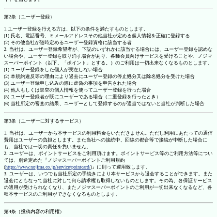
第2条（ユーザー登録）
1.ユーザー登録を行える方は、以下の条件を満たすものとします。
(1) 氏名、電話番号、Ｅメールアドレスその他当社が定める個人情報を正確に登録する
(2) その他当社が随時定めるユーザー登録資格に該当する者
2. 当社は、ユーザー登録希望者が、下記のいずれかに該当する場合には、ユーザー登録を認めな
い場合や、ユーザー登録を取り消す場合があり、各種会員向けサービスを受けることや、ノジマ
スーパーポイント（以下、「ポイント」とする。）のご利用は一切出来なくなるものとします。
(1) ユーザー登録をした個人が実在しない場合
(2) 本規約違反等の理由により過去にユーザー登録の停止処分又は除名処分を受けた場合
(3) ユーザー登録申し込みの際に虚偽の事項を申告された場合
(4) 他人もしくは架空の個人情報を使ってユーザー登録を行った場合
(5) ユーザー登録者が既にユーザーである場合（二重登録を行ったとき）
(6) 当社所定の審査の結果、ユーザーとして登録するのが適当ではないと当社が判断した場合
第3条（ユーザーに対するサービス）
1. 当社は、ユーザーから本サービスの利用料金をいただきません。ただし利用にあたっての通信
費用はユーザーの負担とします。また当社への接続中、回線の都合等で接続が中断した場合に
も、当社では一切の責任を負いません。
2. ユーザーは、ポイントサービスをご利用頂けます。ポイントサービス等のご利用方法等につい
ては、別途定めた『ノジマスーパーポイントご利用規約
(
https://www.nojima.co.jp/service/pointcard/
)』に則って運用致します。
3. ユーザーは、いつでも当社所定の手続きにより本サービスから退会することができます。また
退会にともなって当社に対して何ら請求権も取得しないものとします。その為、各保証サービス
の適用が受けられなくなり、またノジマスーパーポイントのご利用が一切出来なくなるなど、各
種本サービスのご利用ができなくなるものとします。
第4条（投稿内容の利用権）