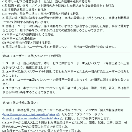
(14) 本サービスの運営を妨げ、または、当社の信用を毀損する行為
(15) 転売・買い回り・ポイント取得のみを目的とした購入または会員登録をする行為
(16) 本規約各規定に違反する行為
(17) その他、前各号に準じて当社が不適当と判断する行為
2. 前項の禁止事項に該当するか否かの判断は、当社の裁量により行うものとし、当社は判断基準
について説明する義務を負いません。
3. 当社は、ユーザーの行為が、第１項各号のいずれかに該当すると判断した場合、事前に通知す
ることなく、以下の各号のいずれか又は全ての措置を講じることができます。
(1) 本サービスの利用制限もしくは停止
(2) 本サービスの退会処分
(3) その他当社が必要と判断する行為
4. 前項の措置によりユーザーに生じた損害について、当社は一切の責任を負いません。
第6条（ユーザーＩＤ及びパスワードの管理）
1. ユーザーは、自己の責任で、本サービスに関するユーザーID及びパスワードを第三者に不正利
用されないよう、厳重に管理します。
2. ユーザーID及びパスワードを利用して行われた本サービス上の一切の行為はユーザーの行為と
みなします。
3. 当社は、ユーザーID及びパスワードの管理不十分等によって生じた損害に関する責任を負いま
せん。
4. ユーザーは、本サービス上のアカウントを第三者に対して貸与、譲渡、売買、質入、又は利用
させる等の行為をすることはできません。
第7条（個人情報の取扱い）
1. 当社は、業務を通じ知り得たユーザーの個人情報について、ノジマの『個人情報保護方針
(https://www.nojima.co.jp/corporation/privacy/)
』ならびに『プライバシーポリシー
(
https://m.nojima.co.jp/website/front/info/privacy
)』に則り、以下の目的で利用します。
(1) ユーザーがご購入又はご利用された商品又はサービスに関し、連絡、配達、工事、設定、修
理その他ユーザーのご要望にお応えさせて頂く為。
(2) 各種セール又はイベントへのご案内を送付させて頂く為。