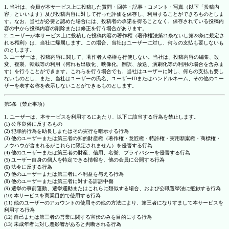
1. 当社は、会員が本サービス上に投稿した質問・回答・記事・コメント・写真（以下「投稿内
容」といいます）及び投稿内容に対して行った評価を保存し、利用することができるものとしま
す。なお、当社が必要と認めた場合には、投稿者の承諾を得ることなく、保存されている投稿内
容の中から投稿内容の削除または修正を行う場合があります。
2. ユーザーが本サービス上に投稿した投稿内容の著作権（著作権法第21条ないし第28条に規定さ
れる権利）は、当社に帰属します。この場合、当社はユーザーに対し、何らの支払も要しないも
のとします。
3. ユーザーは、投稿内容に関して、著作者人格権を行使しない。当社は、投稿内容の編集、改
変、複製、転載等の利用（何れも出版化、映像化、翻訳、放送、演劇化等の利用の場合を含みま
す）を行うことができます。これらを行う場合でも、当社はユーザーに対し、何らの支払も要し
ないものとし、また、当社はユーザーの氏名、ユーザーIDまたはハンドルネーム、その他のユー
ザーを表す名称を表示しないことができるものとします。
第5条（禁止事項）
1. ユーザーは、本サービスを利用するにあたり、以下に該当する行為を禁止します。
(1) 公序良俗に反するもの
(2) 犯罪的行為を助長しまたはその実行を暗示する行為
(3) 他のユーザーまたは第三者の知的財産権（著作権・意匠権・特許権・実用新案権・商標権・
ノウハウが含まれるがこれらに限定されません）を侵害する行為
(4) 他のユーザーまたは第三者の財産、信用、名誉、プライバシーを侵害する行為
(5) ユーザー自身の個人を特定できる情報を、他の会員に公開する行為
(6) 法令に反する行為
(7) 他のユーザーまたは第三者に不利益を与える行為
(8) 他のユーザーまたは第三者に対する誹謗中傷
(9) 選挙の事前運動、選挙運動またはこれらに類似する場合、および公職選挙法に抵触する行為
(10) 本サービスを商業目的で使用する行為
(11) 他のユーザーのアカウントの使用その他の方法により、第三者になりすまして本サービスを
利用する行為
(12) 自己または第三者の営業に関する宣伝のみを目的にする行為
(13) 未成年者に対し悪影響があると判断される行為