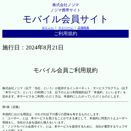
株式会社ノジマ
ノジマ携帯サイト
モバイル会員サイト
ポイント
｜
マイページ
｜
店舗検索
ご利用規約
施行日：2024年8月21日
モバイル会員ご利用規約
株式会社ノジマ（以下「当社」という）が提供するインターネット・サービスプログラム（以下
「本サービス」という）の利用につき、以下のとおり利用規約(以下「本規約」といいます）を
定めます。本サービスをご利用いただく方は、本規約にしたがっていただくものとします。
第1条（定義）
本規約における用語は、それぞれ以下の通りの意味を有するものとします。
1.「ユーザー」とは、本サービスを受けることができる者として、本規約に同意のうえユーザー
登録をし、当社が入会を認めた個人をいいます。
2.「ノジマモバイル会員サイト」とは、本サービスを提供するために、当社が運営するウェブサ
イトを指します。