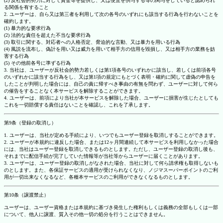
(2) 反社会的勢力に対して資金等を提供し、又は便宜を供与する等の関与をしていると認められ
る関係を有すること
2. ユーザーは、自ら又は第三者を利用して次の各号のいずれにも該当する行為を行わないことを
確約します。
(1) 暴力的な要求行為
(2) 法的な責任を超えた不当な要求行為
(3) 取引に関する、対応者への人格否定、脅迫的な言動、又は暴力を用いる行為
(4) 風説を流布し、偽計を用い又は威力を用いて相手方の信用を毀損し、又は相手方の業務を妨
害する行為
(5) その他前各号に準ずる行為
3. 当社は、ユーザーが反社会的勢力若しくは第1項各号のいずれかに該当し、若しくは前項各号
のいずれかに該当する行為をし、又は第1項の規定にもとづく表明・確約に関して虚偽の申告を
したことが判明した場合には、自己の責に帰すべき事由の有無を問わず、ユーザーに対して何ら
の催告をすることなく本サービスを解除することができます。
4. ユーザーは、前項により当社が本サービスを解除した場合、ユーザーに損害が生じたとしても
これを一切賠償する責任はないことを確認し、これを了承します。
第9条（登録の取消し）
1. ユーザーは、当社が定める手続により、いつでもユーザー登録を取消しすることができます。
2. ユーザーが本規約に違反した場合、または12ヶ月間連続して本サービスを利用しなかった場合
には、当社はユーザー登録を取消しできるものとします。ただし、ユーザー登録の取消し後も、
それまでに配信手続が完了していた情報等が当社等からユーザーに届くことがあります。
3. ユーザーは、ユーザー登録の取消しがなされた場合、当社に対して何ら請求権も取得しないも
のとします。また、各保証サービスの適用が受けられなくなり、ノジマスーパーポイントのご利
用が一切出来なくなるなど、各種本サービスのご利用ができなくなるものとします。
第10条（譲渡禁止）
ユーザーは、ユーザー資格または本規約に基づき発生した権利もしくは義務の全部もしくは一部
について、他人に譲渡、質入その他一切の処分を行うことはできません。