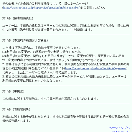
その他モバイル会員のご利用方法等について、当社ホームページ
(
https://www.nojima.co.jp/support/faq/question/mobile_member/
)をご参照ください。
第14条（損害賠償責任）
ユーザーは、本規約の違反又は本サービスの利用に関連して当社に損害を与えた場合、当社に発
生した損害（逸失利益及び弁護士費用を含みます。）を賠償します。
第15条（本規約の範囲および変更）
1. 当社は以下の場合に、本約款を変更できるものとします。
(1) 利用規約の変更が、お客様の一般の利益に適合するとき。
(2) 利用規約の変更が、契約をした目的に反せず、かつ、変更の必要性、変更後の内容の相当
性、変更の内容その他の変更に係る事情に照らして合理的なものであるとき。
2. 当社は前項による利用規約の変更にあたり、利用規約を変更する旨及び変更後の利用規約の内
容とその効力発生日を当社モバイル会員サイト(
https://m.nojima.co.jp/website/front/info/agreement
)
に掲示し、またはユーザーに電子メール等で通知します。
3. 変更後の利用規約の効力発生日以降にユーザーが本サービスを利用したときは、ユーザーは、
利用規約の変更に同意したものとみなします。
第16条（準拠法）
この規約に関する準拠法は、すべて日本国法が適用されるものとします。
第17条（管轄裁判所）
本規約に関する紛争が生じたときは、当社の本店所在地を管轄する裁判所を第一審の専属的合意
管轄裁判所とします。
ページトップへ
マイページへ