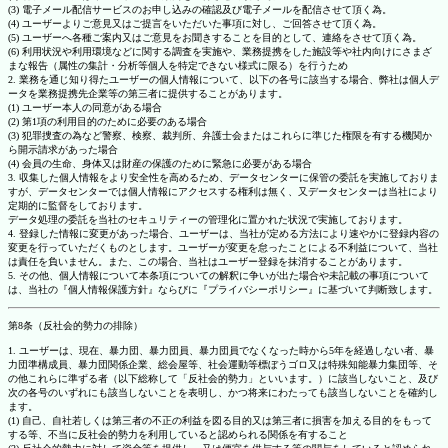
(3) 電子メール配信サービスのお申し込みの確認及び電子メールを配信させて頂く為。
(4) ユーザーよりご意見又はご提言をいただいた事項に対し、ご回答させて頂く為。
(5) ユーザーへ各種ご案内又はご意見をお聞きすることを目的として、連絡をさせて頂く為。
(6) 利用状況や利用環境などに関する調査を実施や、業務提携をした施設等や社内向けにさまざ
まな報告（属性の集計・分析等個人を特定できない様式に限る）を行うため
2. 業務を通じ知り得たユーザーの個人情報について、以下の各号に該当する場合、弊社は個人デ
ータを業務提携先企業等の第三者に提供することがあります。
(1) ユーザー本人の同意がある場合
(2) 第1項の利用目的のために必要のある場合
(3) 犯罪捜査の為など警察、検察、裁判所、弁護士会またはこれらに準じた権限を有する機関か
ら開示請求があった場合
(4) 会員の生命、身体又は財産の保護のために緊急に必要がある場合
3. 収集した個人情報をより安全性を高めるため、データセンターに保管の委託を実施しておりま
すが、データセンターでは個人情報にアクセスする権利は無く、又データセンターは当社により
定期的に監督をしております。
データ処理の委託を当社のセキュリティーの管理化に置かれた状況で実施しております。
4. 登録した情報に変更があった場合、ユーザーは、当社が定める方法により速やかに登録内容の
変更を行っていただくものとします。ユーザーが変更を怠ったことによる不利益について、当社
は責任を負いません。また、この場合、当社はユーザー登録を抹消することがあります。
5. その他、個人情報について本条項についての解釈に争いが出た場合や未記載の事項について
は、当社の『個人情報保護方針』ならびに『プライバシーポリシー』に基づいて判断致します。
第8条（反社会的勢力の排除）
1. ユーザーは、現在、暴力団、暴力団員、暴力団員でなくなった時から5年を経過しない者、暴
力団準構成員、暴力団関係企業、総会屋等、社会運動等標ぼうゴロ又は特殊知能暴力集団等、そ
の他これらに準ずる者（以下総称して「反社会的勢力」といいます。）に該当しないこと、及び
次の各号のいずれにも該当しないことを表明し、かつ将来にわたっても該当しないことを確約し
ます。
(1) 自己、自社若しくは第三者の不正の利益を図る目的又は第三者に損害を加える目的をもって
する等、不当に反社会的勢力を利用していると認められる関係を有すること