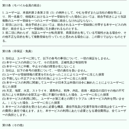
第11条（モバイル会員の統合）
1. ユーザーは、本規約第２条第２項（5）の例外として、やむを得ずまたは当社の都合等によ
り、同一名義で、他端末におけるユーザー登録を行った場合においては、統合手続きにより当該
複数のユーザー登録を一つのユーザー登録に統合しなければならない。
2. 前項における、統合手続きにおいては、統合されるユーザー登録側に付帯する本サービスの内
容が、統合するユーザー登録側に引き継がれるものとする。
3. 前二項に拘わらず、当該ユーザーが転売屋等、商業目的を有している可能性がある場合や、そ
の他不正な目的を有して複数登録を行っていたと思われる場合には、この限りではないものとす
る。
第12条（非保証・免責）
1. 当社は、ユーザーに対して、以下の各号の事項について、一切の保証をしません。
(1) 本サービスの内容について、その完全性、正確性及び有効性等
(2) 本サービスに中断、中止その他の障害が生じないこと
2. 当社は、以下の各号の損害について、一切の責任を負いません。
(1) ユーザーが登録情報の変更を行わなかったことによりユーザーに生じた損害
(2) 予期しない不正アクセス等の行為によりユーザーに生じた損害
(3) 本サービスの利用に関連してユーザーが日本又は外国の法令に触れたことによりユーザーに
生じた損害
(4) 天災、地変、火災、ストライキ、通商停止、戦争、内乱、疫病・感染症の流行その他の不可
抗力により本契約の全部又は一部に不履行が発生した場合、ユーザーに生じた損害
(5) 本サービスの利用に関し、ユーザーが第三者との間でトラブル（本サービス内外を問いませ
ん。）になった場合、ユーザーに生じた損害
3. 本サービスの提供を受けるために必要な機器、通信手段及び交通手段等の環境は全てユーザー
の費用と責任で備えます。また、本サービスの利用にあたり必要となる通信費用は、全てユーザ
ーの負担とします。
第13条（その他）