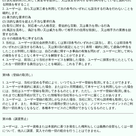
(2) 反社会的勢力に対して資金等を提供し、又は便宜を供与する等の関与をしていると認められ
る関係を有すること
2. ユーザーは、自ら又は第三者を利用して次の各号のいずれにも該当する行為を行わないことを
確約します。
(1) 暴力的な要求行為
(2) 法的な責任を超えた不当な要求行為
(3) 取引に関する、対応者への人格否定、脅迫的な言動、又は暴力を用いる行為
(4) 風説を流布し、偽計を用い又は威力を用いて相手方の信用を毀損し、又は相手方の業務を妨
害する行為
(5) その他前各号に準ずる行為
3. 当社は、ユーザーが反社会的勢力若しくは第1項各号のいずれかに該当し、若しくは前項各号
のいずれかに該当する行為をし、又は第1項の規定にもとづく表明・確約に関して虚偽の申告を
したことが判明した場合には、自己の責に帰すべき事由の有無を問わず、ユーザーに対して何ら
の催告をすることなく本サービスを解除することができます。
4. ユーザーは、前項により当社が本サービスを解除した場合、ユーザーに損害が生じたとしても
これを一切賠償する責任はないことを確認し、これを了承します。
第9条（登録の取消し）
1. ユーザーは、当社が定める手続により、いつでもユーザー登録を取消しすることができます。
2. ユーザーが本規約に違反した場合、または12ヶ月間連続して本サービスを利用しなかった場合
には、当社はユーザー登録を取消しできるものとします。ただし、ユーザー登録の取消し後も、
それまでに配信手続が完了していた情報等が当社等からユーザーに届くことがあります。
3. ユーザーは、ユーザー登録の取消しがなされた場合、当社に対して何ら請求権も取得しないも
のとします。また、各保証サービスの適用が受けられなくなり、ノジマスーパーポイントのご利
用が一切出来なくなるなど、各種本サービスのご利用ができなくなるものとします。
第10条（譲渡禁止）
ユーザーは、ユーザー資格または本規約に基づき発生した権利もしくは義務の全部もしくは一部
について、他人に譲渡、質入その他一切の処分を行うことはできません。