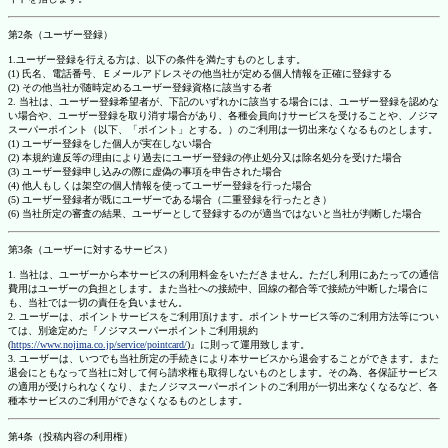
第2条（ユーザー登録）
1.ユーザー登録を行える方は、以下の条件を満たすものとします。
(1) 氏名、電話番号、Ｅメールアドレスその他当社が定める個人情報を正確に登録する
(2) その他当社が随時定めるユーザー登録資格に該当する者
2. 当社は、ユーザー登録希望者が、下記のいずれかに該当する場合には、ユーザー登録を認めな
い場合や、ユーザー登録を取り消す場合があり、各種会員向けサービスを受けることや、ノジマ
スーパーポイント（以下、「ポイント」とする。）のご利用は一切出来なくなるものとします。
(1) ユーザー登録をした個人が実在しない場合
(2) 本規約違反等の理由により過去にユーザー登録の停止処分又は除名処分を受けた場合
(3) ユーザー登録申し込みの際に虚偽の事項を申告された場合
(4) 他人もしくは架空の個人情報を使ってユーザー登録を行った場合
(5) ユーザー登録者が既にユーザーである場合（二重登録を行ったとき）
(6) 当社所定の審査の結果、ユーザーとして登録するのが適当ではないと当社が判断した場合
第3条（ユーザーに対するサービス）
1. 当社は、ユーザーから本サービスの利用料金をいただきません。ただし利用にあたっての通信
費用はユーザーの負担とします。また当社への接続中、回線の都合等で接続が中断した場合に
も、当社では一切の責任を負いません。
2. ユーザーは、ポイントサービスをご利用頂けます。ポイントサービス等のご利用方法等につい
ては、別途定めた『ノジマスーパーポイントご利用規約
(
https://www.nojima.co.jp/service/pointcard/
)』に則って運用致します。
3. ユーザーは、いつでも当社所定の手続きにより本サービスから退会することができます。また
退会にともなって当社に対して何ら請求権も取得しないものとします。その為、各保証サービス
の適用が受けられなくなり、またノジマスーパーポイントのご利用が一切出来なくなるなど、各
種本サービスのご利用ができなくなるものとします。
第4条（投稿内容の利用権）