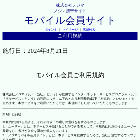
株式会社ノジマ
ノジマ携帯サイト
モバイル会員サイト
ポイント
｜
マイページ
｜
店舗検索
ご利用規約
施行日：2024年8月21日
モバイル会員ご利用規約
株式会社ノジマ（以下「当社」という）が提供するインターネット・サービスプログラム（以下
「本サービス」という）の利用につき、以下のとおり利用規約(以下「本規約」といいます）を
定めます。本サービスをご利用いただく方は、本規約にしたがっていただくものとします。
第1条（定義）
本規約における用語は、それぞれ以下の通りの意味を有するものとします。
1.「ユーザー」とは、本サービスを受けることができる者として、本規約に同意のうえユーザー
登録をし、当社が入会を認めた個人をいいます。
2.「ノジマモバイル会員サイト」とは、本サービスを提供するために、当社が運営するウェブサ
イトを指します。