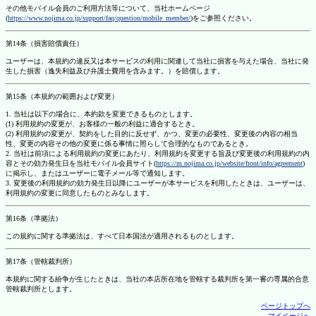
その他モバイル会員のご利用方法等について、当社ホームページ
(
https://www.nojima.co.jp/support/faq/question/mobile_member/
)をご参照ください。
第14条（損害賠償責任）
ユーザーは、本規約の違反又は本サービスの利用に関連して当社に損害を与えた場合、当社に発
生した損害（逸失利益及び弁護士費用を含みます。）を賠償します。
第15条（本規約の範囲および変更）
1. 当社は以下の場合に、本約款を変更できるものとします。
(1) 利用規約の変更が、お客様の一般の利益に適合するとき。
(2) 利用規約の変更が、契約をした目的に反せず、かつ、変更の必要性、変更後の内容の相当
性、変更の内容その他の変更に係る事情に照らして合理的なものであるとき。
2. 当社は前項による利用規約の変更にあたり、利用規約を変更する旨及び変更後の利用規約の内
容とその効力発生日を当社モバイル会員サイト(
https://m.nojima.co.jp/website/front/info/agreement
)
に掲示し、またはユーザーに電子メール等で通知します。
3. 変更後の利用規約の効力発生日以降にユーザーが本サービスを利用したときは、ユーザーは、
利用規約の変更に同意したものとみなします。
第16条（準拠法）
この規約に関する準拠法は、すべて日本国法が適用されるものとします。
第17条（管轄裁判所）
本規約に関する紛争が生じたときは、当社の本店所在地を管轄する裁判所を第一審の専属的合意
管轄裁判所とします。
ページトップへ
マイページへ