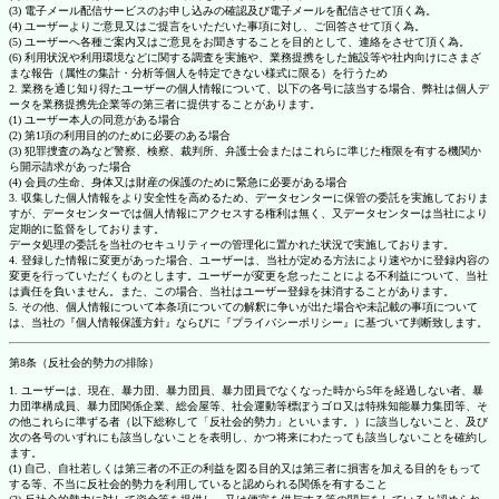
(3) 電子メール配信サービスのお申し込みの確認及び電子メールを配信させて頂く為。
(4) ユーザーよりご意見又はご提言をいただいた事項に対し、ご回答させて頂く為。
(5) ユーザーへ各種ご案内又はご意見をお聞きすることを目的として、連絡をさせて頂く為。
(6) 利用状況や利用環境などに関する調査を実施や、業務提携をした施設等や社内向けにさまざ
まな報告（属性の集計・分析等個人を特定できない様式に限る）を行うため
2. 業務を通じ知り得たユーザーの個人情報について、以下の各号に該当する場合、弊社は個人デ
ータを業務提携先企業等の第三者に提供することがあります。
(1) ユーザー本人の同意がある場合
(2) 第1項の利用目的のために必要のある場合
(3) 犯罪捜査の為など警察、検察、裁判所、弁護士会またはこれらに準じた権限を有する機関か
ら開示請求があった場合
(4) 会員の生命、身体又は財産の保護のために緊急に必要がある場合
3. 収集した個人情報をより安全性を高めるため、データセンターに保管の委託を実施しておりま
すが、データセンターでは個人情報にアクセスする権利は無く、又データセンターは当社により
定期的に監督をしております。
データ処理の委託を当社のセキュリティーの管理化に置かれた状況で実施しております。
4. 登録した情報に変更があった場合、ユーザーは、当社が定める方法により速やかに登録内容の
変更を行っていただくものとします。ユーザーが変更を怠ったことによる不利益について、当社
は責任を負いません。また、この場合、当社はユーザー登録を抹消することがあります。
5. その他、個人情報について本条項についての解釈に争いが出た場合や未記載の事項について
は、当社の『個人情報保護方針』ならびに『プライバシーポリシー』に基づいて判断致します。
第8条（反社会的勢力の排除）
1. ユーザーは、現在、暴力団、暴力団員、暴力団員でなくなった時から5年を経過しない者、暴
力団準構成員、暴力団関係企業、総会屋等、社会運動等標ぼうゴロ又は特殊知能暴力集団等、そ
の他これらに準ずる者（以下総称して「反社会的勢力」といいます。）に該当しないこと、及び
次の各号のいずれにも該当しないことを表明し、かつ将来にわたっても該当しないことを確約し
ます。
(1) 自己、自社若しくは第三者の不正の利益を図る目的又は第三者に損害を加える目的をもって
する等、不当に反社会的勢力を利用していると認められる関係を有すること