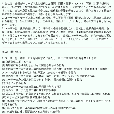
1. 当社は、会員が本サービス上に投稿した質問・回答・記事・コメント・写真（以下「投稿内
容」といいます）及び投稿内容に対して行った評価を保存し、利用することができるものとしま
す。なお、当社が必要と認めた場合には、投稿者の承諾を得ることなく、保存されている投稿内
容の中から投稿内容の削除または修正を行う場合があります。
2. ユーザーが本サービス上に投稿した投稿内容の著作権（著作権法第21条ないし第28条に規定さ
れる権利）は、当社に帰属します。この場合、当社はユーザーに対し、何らの支払も要しないも
のとします。
3. ユーザーは、投稿内容に関して、著作者人格権を行使しない。当社は、投稿内容の編集、改
変、複製、転載等の利用（何れも出版化、映像化、翻訳、放送、演劇化等の利用の場合を含みま
す）を行うことができます。これらを行う場合でも、当社はユーザーに対し、何らの支払も要し
ないものとし、また、当社はユーザーの氏名、ユーザーIDまたはハンドルネーム、その他のユー
ザーを表す名称を表示しないことができるものとします。
第5条（禁止事項）
1. ユーザーは、本サービスを利用するにあたり、以下に該当する行為を禁止します。
(1) 公序良俗に反するもの
(2) 犯罪的行為を助長しまたはその実行を暗示する行為
(3) 他のユーザーまたは第三者の知的財産権（著作権・意匠権・特許権・実用新案権・商標権・
ノウハウが含まれるがこれらに限定されません）を侵害する行為
(4) 他のユーザーまたは第三者の財産、信用、名誉、プライバシーを侵害する行為
(5) ユーザー自身の個人を特定できる情報を、他の会員に公開する行為
(6) 法令に反する行為
(7) 他のユーザーまたは第三者に不利益を与える行為
(8) 他のユーザーまたは第三者に対する誹謗中傷
(9) 選挙の事前運動、選挙運動またはこれらに類似する場合、および公職選挙法に抵触する行為
(10) 本サービスを商業目的で使用する行為
(11) 他のユーザーのアカウントの使用その他の方法により、第三者になりすまして本サービスを
利用する行為
(12) 自己または第三者の営業に関する宣伝のみを目的にする行為
(13) 未成年者に対し悪影響があると判断される行為