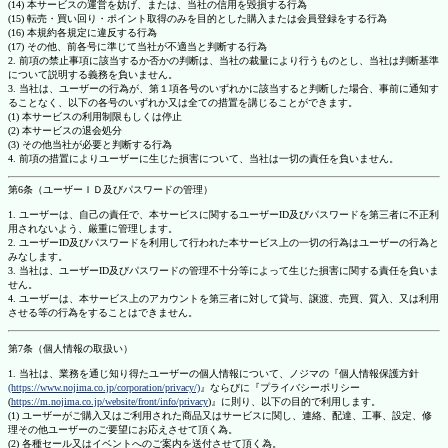
(14) 本サービスの運営を妨げ、または、当社の信用を毀損する行為
(15) 転売・買い回り・ポイント取得のみを目的とした購入または会員登録をする行為
(16) 本規約各規定に違反する行為
(17) その他、前各号に準じて当社が不適当と判断する行為
2. 前項の禁止事項に該当するか否かの判断は、当社の裁量により行うものとし、当社は判断基準
について説明する義務を負いません。
3. 当社は、ユーザーの行為が、第１項各号のいずれかに該当すると判断した場合、事前に通知す
ることなく、以下の各号のいずれか又は全ての措置を講じることができます。
(1) 本サービスの利用制限もしくは停止
(2) 本サービスの退会処分
(3) その他当社が必要と判断する行為
4. 前項の措置によりユーザーに生じた損害について、当社は一切の責任を負いません。
第6条（ユーザーＩＤ及びパスワードの管理）
1. ユーザーは、自己の責任で、本サービスに関するユーザーID及びパスワードを第三者に不正利
用されないよう、厳重に管理します。
2. ユーザーID及びパスワードを利用して行われた本サービス上の一切の行為はユーザーの行為と
みなします。
3. 当社は、ユーザーID及びパスワードの管理不十分等によって生じた損害に関する責任を負いま
せん。
4. ユーザーは、本サービス上のアカウントを第三者に対して貸与、譲渡、売買、質入、又は利用
させる等の行為をすることはできません。
第7条（個人情報の取扱い）
1. 当社は、業務を通じ知り得たユーザーの個人情報について、ノジマの『個人情報保護方針
(https://www.nojima.co.jp/corporation/privacy/)
』ならびに『プライバシーポリシー
(
https://m.nojima.co.jp/website/front/info/privacy
)』に則り、以下の目的で利用します。
(1) ユーザーがご購入又はご利用された商品又はサービスに関し、連絡、配達、工事、設定、修
理その他ユーザーのご要望にお応えさせて頂く為。
(2) 各種セール又はイベントへのご案内を送付させて頂く為。