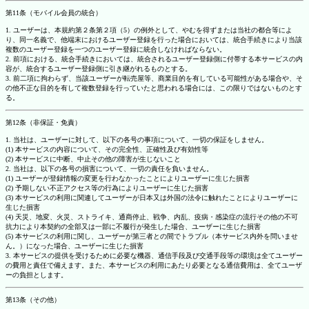
第11条（モバイル会員の統合）
1. ユーザーは、本規約第２条第２項（5）の例外として、やむを得ずまたは当社の都合等によ
り、同一名義で、他端末におけるユーザー登録を行った場合においては、統合手続きにより当該
複数のユーザー登録を一つのユーザー登録に統合しなければならない。
2. 前項における、統合手続きにおいては、統合されるユーザー登録側に付帯する本サービスの内
容が、統合するユーザー登録側に引き継がれるものとする。
3. 前二項に拘わらず、当該ユーザーが転売屋等、商業目的を有している可能性がある場合や、そ
の他不正な目的を有して複数登録を行っていたと思われる場合には、この限りではないものとす
る。
第12条（非保証・免責）
1. 当社は、ユーザーに対して、以下の各号の事項について、一切の保証をしません。
(1) 本サービスの内容について、その完全性、正確性及び有効性等
(2) 本サービスに中断、中止その他の障害が生じないこと
2. 当社は、以下の各号の損害について、一切の責任を負いません。
(1) ユーザーが登録情報の変更を行わなかったことによりユーザーに生じた損害
(2) 予期しない不正アクセス等の行為によりユーザーに生じた損害
(3) 本サービスの利用に関連してユーザーが日本又は外国の法令に触れたことによりユーザーに
生じた損害
(4) 天災、地変、火災、ストライキ、通商停止、戦争、内乱、疫病・感染症の流行その他の不可
抗力により本契約の全部又は一部に不履行が発生した場合、ユーザーに生じた損害
(5) 本サービスの利用に関し、ユーザーが第三者との間でトラブル（本サービス内外を問いませ
ん。）になった場合、ユーザーに生じた損害
3. 本サービスの提供を受けるために必要な機器、通信手段及び交通手段等の環境は全てユーザー
の費用と責任で備えます。また、本サービスの利用にあたり必要となる通信費用は、全てユーザ
ーの負担とします。
第13条（その他）