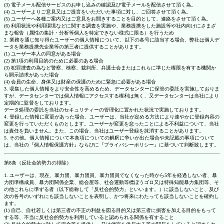
(3) 電子メール配信サービスのお申し込みの確認及び電子メールを配信させて頂く為。
(4) ユーザーよりご意見又はご提言をいただいた事項に対し、ご回答させて頂く為。
(5) ユーザーへ各種ご案内又はご意見をお聞きすることを目的として、連絡をさせて頂く為。
(6) 利用状況や利用環境などに関する調査を実施や、業務提携をした施設等や社内向けにさまざ
まな報告（属性の集計・分析等個人を特定できない様式に限る）を行うため
2. 業務を通じ知り得たユーザーの個人情報について、以下の各号に該当する場合、弊社は個人デ
ータを業務提携先企業等の第三者に提供することがあります。
(1) ユーザー本人の同意がある場合
(2) 第1項の利用目的のために必要のある場合
(3) 犯罪捜査の為など警察、検察、裁判所、弁護士会またはこれらに準じた権限を有する機関か
ら開示請求があった場合
(4) 会員の生命、身体又は財産の保護のために緊急に必要がある場合
3. 収集した個人情報をより安全性を高めるため、データセンターに保管の委託を実施しておりま
すが、データセンターでは個人情報にアクセスする権利は無く、又データセンターは当社により
定期的に監督をしております。
データ処理の委託を当社のセキュリティーの管理化に置かれた状況で実施しております。
4. 登録した情報に変更があった場合、ユーザーは、当社が定める方法により速やかに登録内容の
変更を行っていただくものとします。ユーザーが変更を怠ったことによる不利益について、当社
は責任を負いません。また、この場合、当社はユーザー登録を抹消することがあります。
5. その他、個人情報について本条項についての解釈に争いが出た場合や未記載の事項について
は、当社の『個人情報保護方針』ならびに『プライバシーポリシー』に基づいて判断致します。
第8条（反社会的勢力の排除）
1. ユーザーは、現在、暴力団、暴力団員、暴力団員でなくなった時から5年を経過しない者、暴
力団準構成員、暴力団関係企業、総会屋等、社会運動等標ぼうゴロ又は特殊知能暴力集団等、そ
の他これらに準ずる者（以下総称して「反社会的勢力」といいます。）に該当しないこと、及び
次の各号のいずれにも該当しないことを表明し、かつ将来にわたっても該当しないことを確約し
ます。
(1) 自己、自社若しくは第三者の不正の利益を図る目的又は第三者に損害を加える目的をもって
する等、不当に反社会的勢力を利用していると認められる関係を有すること