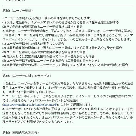
第2条（ユーザー登録）
1.ユーザー登録を行える方は、以下の条件を満たすものとします。
(1) 氏名、電話番号、Ｅメールアドレスその他当社が定める個人情報を正確に登録する
(2) その他当社が随時定めるユーザー登録資格に該当する者
2. 当社は、ユーザー登録希望者が、下記のいずれかに該当する場合には、ユーザー登録を認めな
い場合や、ユーザー登録を取り消す場合があり、各種会員向けサービスを受けることや、ノジマ
スーパーポイント（以下、「ポイント」とする。）のご利用は一切出来なくなるものとします。
(1) ユーザー登録をした個人が実在しない場合
(2) 本規約違反等の理由により過去にユーザー登録の停止処分又は除名処分を受けた場合
(3) ユーザー登録申し込みの際に虚偽の事項を申告された場合
(4) 他人もしくは架空の個人情報を使ってユーザー登録を行った場合
(5) ユーザー登録者が既にユーザーである場合（二重登録を行ったとき）
(6) 当社所定の審査の結果、ユーザーとして登録するのが適当ではないと当社が判断した場合
第3条（ユーザーに対するサービス）
1. 当社は、ユーザーから本サービスの利用料金をいただきません。ただし利用にあたっての通信
費用はユーザーの負担とします。また当社への接続中、回線の都合等で接続が中断した場合に
も、当社では一切の責任を負いません。
2. ユーザーは、ポイントサービスをご利用頂けます。ポイントサービス等のご利用方法等につい
ては、別途定めた『ノジマスーパーポイントご利用規約
(
https://www.nojima.co.jp/service/pointcard/
)』に則って運用致します。
3. ユーザーは、いつでも当社所定の手続きにより本サービスから退会することができます。また
退会にともなって当社に対して何ら請求権も取得しないものとします。その為、各保証サービス
の適用が受けられなくなり、またノジマスーパーポイントのご利用が一切出来なくなるなど、各
種本サービスのご利用ができなくなるものとします。
第4条（投稿内容の利用権）