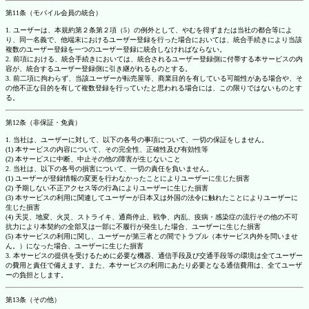
第11条（モバイル会員の統合）
1. ユーザーは、本規約第２条第２項（5）の例外として、やむを得ずまたは当社の都合等によ
り、同一名義で、他端末におけるユーザー登録を行った場合においては、統合手続きにより当該
複数のユーザー登録を一つのユーザー登録に統合しなければならない。
2. 前項における、統合手続きにおいては、統合されるユーザー登録側に付帯する本サービスの内
容が、統合するユーザー登録側に引き継がれるものとする。
3. 前二項に拘わらず、当該ユーザーが転売屋等、商業目的を有している可能性がある場合や、そ
の他不正な目的を有して複数登録を行っていたと思われる場合には、この限りではないものとす
る。
第12条（非保証・免責）
1. 当社は、ユーザーに対して、以下の各号の事項について、一切の保証をしません。
(1) 本サービスの内容について、その完全性、正確性及び有効性等
(2) 本サービスに中断、中止その他の障害が生じないこと
2. 当社は、以下の各号の損害について、一切の責任を負いません。
(1) ユーザーが登録情報の変更を行わなかったことによりユーザーに生じた損害
(2) 予期しない不正アクセス等の行為によりユーザーに生じた損害
(3) 本サービスの利用に関連してユーザーが日本又は外国の法令に触れたことによりユーザーに
生じた損害
(4) 天災、地変、火災、ストライキ、通商停止、戦争、内乱、疫病・感染症の流行その他の不可
抗力により本契約の全部又は一部に不履行が発生した場合、ユーザーに生じた損害
(5) 本サービスの利用に関し、ユーザーが第三者との間でトラブル（本サービス内外を問いませ
ん。）になった場合、ユーザーに生じた損害
3. 本サービスの提供を受けるために必要な機器、通信手段及び交通手段等の環境は全てユーザー
の費用と責任で備えます。また、本サービスの利用にあたり必要となる通信費用は、全てユーザ
ーの負担とします。
第13条（その他）