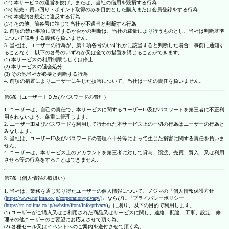
(14) 本サービスの運営を妨げ、または、当社の信用を毀損する行為
(15) 転売・買い回り・ポイント取得のみを目的とした購入または会員登録をする行為
(16) 本規約各規定に違反する行為
(17) その他、前各号に準じて当社が不適当と判断する行為
2. 前項の禁止事項に該当するか否かの判断は、当社の裁量により行うものとし、当社は判断基準
について説明する義務を負いません。
3. 当社は、ユーザーの行為が、第１項各号のいずれかに該当すると判断した場合、事前に通知す
ることなく、以下の各号のいずれか又は全ての措置を講じることができます。
(1) 本サービスの利用制限もしくは停止
(2) 本サービスの退会処分
(3) その他当社が必要と判断する行為
4. 前項の措置によりユーザーに生じた損害について、当社は一切の責任を負いません。
第6条（ユーザーＩＤ及びパスワードの管理）
1. ユーザーは、自己の責任で、本サービスに関するユーザーID及びパスワードを第三者に不正利
用されないよう、厳重に管理します。
2. ユーザーID及びパスワードを利用して行われた本サービス上の一切の行為はユーザーの行為と
みなします。
3. 当社は、ユーザーID及びパスワードの管理不十分等によって生じた損害に関する責任を負いま
せん。
4. ユーザーは、本サービス上のアカウントを第三者に対して貸与、譲渡、売買、質入、又は利用
させる等の行為をすることはできません。
第7条（個人情報の取扱い）
1. 当社は、業務を通じ知り得たユーザーの個人情報について、ノジマの『個人情報保護方針
(https://www.nojima.co.jp/corporation/privacy/)
』ならびに『プライバシーポリシー
(
https://m.nojima.co.jp/website/front/info/privacy
)』に則り、以下の目的で利用します。
(1) ユーザーがご購入又はご利用された商品又はサービスに関し、連絡、配達、工事、設定、修
理その他ユーザーのご要望にお応えさせて頂く為。
(2) 各種セール又はイベントへのご案内を送付させて頂く為。