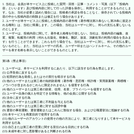
1. 当社は、会員が本サービス上に投稿した質問・回答・記事・コメント・写真（以下「投稿内
容」といいます）及び投稿内容に対して行った評価を保存し、利用することができるものとしま
す。なお、当社が必要と認めた場合には、投稿者の承諾を得ることなく、保存されている投稿内
容の中から投稿内容の削除または修正を行う場合があります。
2. ユーザーが本サービス上に投稿した投稿内容の著作権（著作権法第21条ないし第28条に規定さ
れる権利）は、当社に帰属します。この場合、当社はユーザーに対し、何らの支払も要しないも
のとします。
3. ユーザーは、投稿内容に関して、著作者人格権を行使しない。当社は、投稿内容の編集、改
変、複製、転載等の利用（何れも出版化、映像化、翻訳、放送、演劇化等の利用の場合を含みま
す）を行うことができます。これらを行う場合でも、当社はユーザーに対し、何らの支払も要し
ないものとし、また、当社はユーザーの氏名、ユーザーIDまたはハンドルネーム、その他のユー
ザーを表す名称を表示しないことができるものとします。
第5条（禁止事項）
1. ユーザーは、本サービスを利用するにあたり、以下に該当する行為を禁止します。
(1) 公序良俗に反するもの
(2) 犯罪的行為を助長しまたはその実行を暗示する行為
(3) 他のユーザーまたは第三者の知的財産権（著作権・意匠権・特許権・実用新案権・商標権・
ノウハウが含まれるがこれらに限定されません）を侵害する行為
(4) 他のユーザーまたは第三者の財産、信用、名誉、プライバシーを侵害する行為
(5) ユーザー自身の個人を特定できる情報を、他の会員に公開する行為
(6) 法令に反する行為
(7) 他のユーザーまたは第三者に不利益を与える行為
(8) 他のユーザーまたは第三者に対する誹謗中傷
(9) 選挙の事前運動、選挙運動またはこれらに類似する場合、および公職選挙法に抵触する行為
(10) 本サービスを商業目的で使用する行為
(11) 他のユーザーのアカウントの使用その他の方法により、第三者になりすまして本サービスを
利用する行為
(12) 自己または第三者の営業に関する宣伝のみを目的にする行為
(13) 未成年者に対し悪影響があると判断される行為