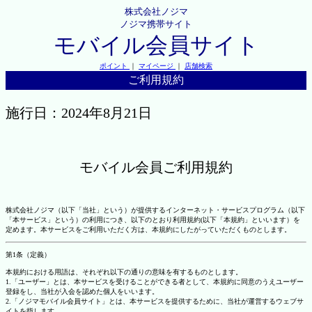
株式会社ノジマ
ノジマ携帯サイト
モバイル会員サイト
ポイント
｜
マイページ
｜
店舗検索
ご利用規約
施行日：2024年8月21日
モバイル会員ご利用規約
株式会社ノジマ（以下「当社」という）が提供するインターネット・サービスプログラム（以下
「本サービス」という）の利用につき、以下のとおり利用規約(以下「本規約」といいます）を
定めます。本サービスをご利用いただく方は、本規約にしたがっていただくものとします。
第1条（定義）
本規約における用語は、それぞれ以下の通りの意味を有するものとします。
1.「ユーザー」とは、本サービスを受けることができる者として、本規約に同意のうえユーザー
登録をし、当社が入会を認めた個人をいいます。
2.「ノジマモバイル会員サイト」とは、本サービスを提供するために、当社が運営するウェブサ
イトを指します。