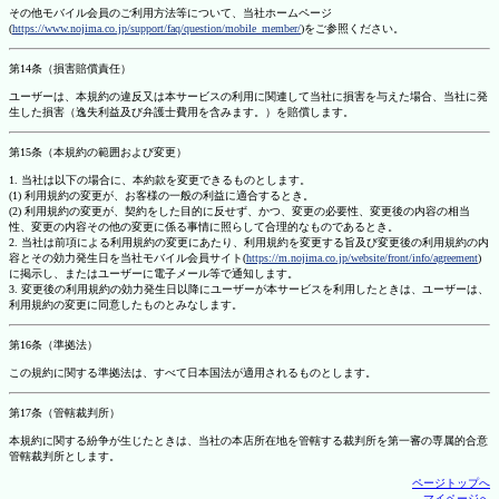
その他モバイル会員のご利用方法等について、当社ホームページ
(
https://www.nojima.co.jp/support/faq/question/mobile_member/
)をご参照ください。
第14条（損害賠償責任）
ユーザーは、本規約の違反又は本サービスの利用に関連して当社に損害を与えた場合、当社に発
生した損害（逸失利益及び弁護士費用を含みます。）を賠償します。
第15条（本規約の範囲および変更）
1. 当社は以下の場合に、本約款を変更できるものとします。
(1) 利用規約の変更が、お客様の一般の利益に適合するとき。
(2) 利用規約の変更が、契約をした目的に反せず、かつ、変更の必要性、変更後の内容の相当
性、変更の内容その他の変更に係る事情に照らして合理的なものであるとき。
2. 当社は前項による利用規約の変更にあたり、利用規約を変更する旨及び変更後の利用規約の内
容とその効力発生日を当社モバイル会員サイト(
https://m.nojima.co.jp/website/front/info/agreement
)
に掲示し、またはユーザーに電子メール等で通知します。
3. 変更後の利用規約の効力発生日以降にユーザーが本サービスを利用したときは、ユーザーは、
利用規約の変更に同意したものとみなします。
第16条（準拠法）
この規約に関する準拠法は、すべて日本国法が適用されるものとします。
第17条（管轄裁判所）
本規約に関する紛争が生じたときは、当社の本店所在地を管轄する裁判所を第一審の専属的合意
管轄裁判所とします。
ページトップへ
マイページへ