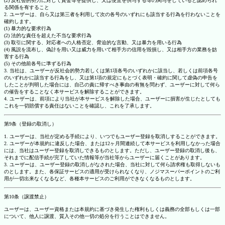
(2) 反社会的勢力に対して資金等を提供し、又は便宜を供与する等の関与をしていると認められ
る関係を有すること
2. ユーザーは、自ら又は第三者を利用して次の各号のいずれにも該当する行為を行わないことを
確約します。
(1) 暴力的な要求行為
(2) 法的な責任を超えた不当な要求行為
(3) 取引に関する、対応者への人格否定、脅迫的な言動、又は暴力を用いる行為
(4) 風説を流布し、偽計を用い又は威力を用いて相手方の信用を毀損し、又は相手方の業務を妨
害する行為
(5) その他前各号に準ずる行為
3. 当社は、ユーザーが反社会的勢力若しくは第1項各号のいずれかに該当し、若しくは前項各号
のいずれかに該当する行為をし、又は第1項の規定にもとづく表明・確約に関して虚偽の申告を
したことが判明した場合には、自己の責に帰すべき事由の有無を問わず、ユーザーに対して何ら
の催告をすることなく本サービスを解除することができます。
4. ユーザーは、前項により当社が本サービスを解除した場合、ユーザーに損害が生じたとしても
これを一切賠償する責任はないことを確認し、これを了承します。
第9条（登録の取消し）
1. ユーザーは、当社が定める手続により、いつでもユーザー登録を取消しすることができます。
2. ユーザーが本規約に違反した場合、または12ヶ月間連続して本サービスを利用しなかった場合
には、当社はユーザー登録を取消しできるものとします。ただし、ユーザー登録の取消し後も、
それまでに配信手続が完了していた情報等が当社等からユーザーに届くことがあります。
3. ユーザーは、ユーザー登録の取消しがなされた場合、当社に対して何ら請求権も取得しないも
のとします。また、各保証サービスの適用が受けられなくなり、ノジマスーパーポイントのご利
用が一切出来なくなるなど、各種本サービスのご利用ができなくなるものとします。
第10条（譲渡禁止）
ユーザーは、ユーザー資格または本規約に基づき発生した権利もしくは義務の全部もしくは一部
について、他人に譲渡、質入その他一切の処分を行うことはできません。