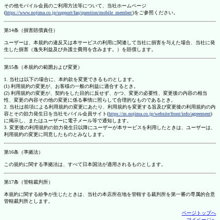
その他モバイル会員のご利用方法等について、当社ホームページ
(
https://www.nojima.co.jp/support/faq/question/mobile_member/
)をご参照ください。
第14条（損害賠償責任）
ユーザーは、本規約の違反又は本サービスの利用に関連して当社に損害を与えた場合、当社に発
生した損害（逸失利益及び弁護士費用を含みます。）を賠償します。
第15条（本規約の範囲および変更）
1. 当社は以下の場合に、本約款を変更できるものとします。
(1) 利用規約の変更が、お客様の一般の利益に適合するとき。
(2) 利用規約の変更が、契約をした目的に反せず、かつ、変更の必要性、変更後の内容の相当
性、変更の内容その他の変更に係る事情に照らして合理的なものであるとき。
2. 当社は前項による利用規約の変更にあたり、利用規約を変更する旨及び変更後の利用規約の内
容とその効力発生日を当社モバイル会員サイト(
https://m.nojima.co.jp/website/front/info/agreement
)
に掲示し、またはユーザーに電子メール等で通知します。
3. 変更後の利用規約の効力発生日以降にユーザーが本サービスを利用したときは、ユーザーは、
利用規約の変更に同意したものとみなします。
第16条（準拠法）
この規約に関する準拠法は、すべて日本国法が適用されるものとします。
第17条（管轄裁判所）
本規約に関する紛争が生じたときは、当社の本店所在地を管轄する裁判所を第一審の専属的合意
管轄裁判所とします。
ページトップへ
マイページへ