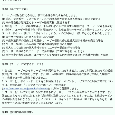
第2条（ユーザー登録）
1.ユーザー登録を行える方は、以下の条件を満たすものとします。
(1) 氏名、電話番号、Ｅメールアドレスその他当社が定める個人情報を正確に登録する
(2) その他当社が随時定めるユーザー登録資格に該当する者
2. 当社は、ユーザー登録希望者が、下記のいずれかに該当する場合には、ユーザー登録を認めな
い場合や、ユーザー登録を取り消す場合があり、各種会員向けサービスを受けることや、ノジマ
スーパーポイント（以下、「ポイント」とする。）のご利用は一切出来なくなるものとします。
(1) ユーザー登録をした個人が実在しない場合
(2) 本規約違反等の理由により過去にユーザー登録の停止処分又は除名処分を受けた場合
(3) ユーザー登録申し込みの際に虚偽の事項を申告された場合
(4) 他人もしくは架空の個人情報を使ってユーザー登録を行った場合
(5) ユーザー登録者が既にユーザーである場合（二重登録を行ったとき）
(6) 当社所定の審査の結果、ユーザーとして登録するのが適当ではないと当社が判断した場合
第3条（ユーザーに対するサービス）
1. 当社は、ユーザーから本サービスの利用料金をいただきません。ただし利用にあたっての通信
費用はユーザーの負担とします。また当社への接続中、回線の都合等で接続が中断した場合に
も、当社では一切の責任を負いません。
2. ユーザーは、ポイントサービスをご利用頂けます。ポイントサービス等のご利用方法等につい
ては、別途定めた『ノジマスーパーポイントご利用規約
(
https://www.nojima.co.jp/service/pointcard/
)』に則って運用致します。
3. ユーザーは、いつでも当社所定の手続きにより本サービスから退会することができます。また
退会にともなって当社に対して何ら請求権も取得しないものとします。その為、各保証サービス
の適用が受けられなくなり、またノジマスーパーポイントのご利用が一切出来なくなるなど、各
種本サービスのご利用ができなくなるものとします。
第4条（投稿内容の利用権）