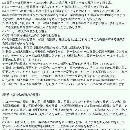
(3) 電子メール配信サービスのお申し込みの確認及び電子メールを配信させて頂く為。
(4) ユーザーよりご意見又はご提言をいただいた事項に対し、ご回答させて頂く為。
(5) ユーザーへ各種ご案内又はご意見をお聞きすることを目的として、連絡をさせて頂く為。
(6) 利用状況や利用環境などに関する調査を実施や、業務提携をした施設等や社内向けにさまざ
まな報告（属性の集計・分析等個人を特定できない様式に限る）を行うため
2. 業務を通じ知り得たユーザーの個人情報について、以下の各号に該当する場合、弊社は個人デ
ータを業務提携先企業等の第三者に提供することがあります。
(1) ユーザー本人の同意がある場合
(2) 第1項の利用目的のために必要のある場合
(3) 犯罪捜査の為など警察、検察、裁判所、弁護士会またはこれらに準じた権限を有する機関か
ら開示請求があった場合
(4) 会員の生命、身体又は財産の保護のために緊急に必要がある場合
3. 収集した個人情報をより安全性を高めるため、データセンターに保管の委託を実施しておりま
すが、データセンターでは個人情報にアクセスする権利は無く、又データセンターは当社により
定期的に監督をしております。
データ処理の委託を当社のセキュリティーの管理化に置かれた状況で実施しております。
4. 登録した情報に変更があった場合、ユーザーは、当社が定める方法により速やかに登録内容の
変更を行っていただくものとします。ユーザーが変更を怠ったことによる不利益について、当社
は責任を負いません。また、この場合、当社はユーザー登録を抹消することがあります。
5. その他、個人情報について本条項についての解釈に争いが出た場合や未記載の事項について
は、当社の『個人情報保護方針』ならびに『プライバシーポリシー』に基づいて判断致します。
第8条（反社会的勢力の排除）
1. ユーザーは、現在、暴力団、暴力団員、暴力団員でなくなった時から5年を経過しない者、暴
力団準構成員、暴力団関係企業、総会屋等、社会運動等標ぼうゴロ又は特殊知能暴力集団等、そ
の他これらに準ずる者（以下総称して「反社会的勢力」といいます。）に該当しないこと、及び
次の各号のいずれにも該当しないことを表明し、かつ将来にわたっても該当しないことを確約し
ます。
(1) 自己、自社若しくは第三者の不正の利益を図る目的又は第三者に損害を加える目的をもって
する等、不当に反社会的勢力を利用していると認められる関係を有すること