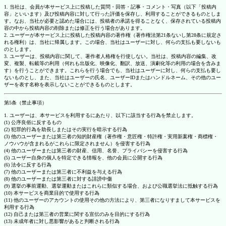
1. 当社は、会員が本サービス上に投稿した質問・回答・記事・コメント・写真（以下「投稿内
容」といいます）及び投稿内容に対して行った評価を保存し、利用することができるものとしま
す。なお、当社が必要と認めた場合には、投稿者の承諾を得ることなく、保存されている投稿内
容の中から投稿内容の削除または修正を行う場合があります。
2. ユーザーが本サービス上に投稿した投稿内容の著作権（著作権法第21条ないし第28条に規定さ
れる権利）は、当社に帰属します。この場合、当社はユーザーに対し、何らの支払も要しないも
のとします。
3. ユーザーは、投稿内容に関して、著作者人格権を行使しない。当社は、投稿内容の編集、改
変、複製、転載等の利用（何れも出版化、映像化、翻訳、放送、演劇化等の利用の場合を含みま
す）を行うことができます。これらを行う場合でも、当社はユーザーに対し、何らの支払も要し
ないものとし、また、当社はユーザーの氏名、ユーザーIDまたはハンドルネーム、その他のユー
ザーを表す名称を表示しないことができるものとします。
第5条（禁止事項）
1. ユーザーは、本サービスを利用するにあたり、以下に該当する行為を禁止します。
(1) 公序良俗に反するもの
(2) 犯罪的行為を助長しまたはその実行を暗示する行為
(3) 他のユーザーまたは第三者の知的財産権（著作権・意匠権・特許権・実用新案権・商標権・
ノウハウが含まれるがこれらに限定されません）を侵害する行為
(4) 他のユーザーまたは第三者の財産、信用、名誉、プライバシーを侵害する行為
(5) ユーザー自身の個人を特定できる情報を、他の会員に公開する行為
(6) 法令に反する行為
(7) 他のユーザーまたは第三者に不利益を与える行為
(8) 他のユーザーまたは第三者に対する誹謗中傷
(9) 選挙の事前運動、選挙運動またはこれらに類似する場合、および公職選挙法に抵触する行為
(10) 本サービスを商業目的で使用する行為
(11) 他のユーザーのアカウントの使用その他の方法により、第三者になりすまして本サービスを
利用する行為
(12) 自己または第三者の営業に関する宣伝のみを目的にする行為
(13) 未成年者に対し悪影響があると判断される行為