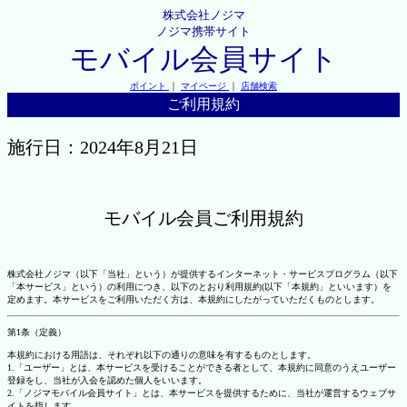
株式会社ノジマ
ノジマ携帯サイト
モバイル会員サイト
ポイント
｜
マイページ
｜
店舗検索
ご利用規約
施行日：2024年8月21日
モバイル会員ご利用規約
株式会社ノジマ（以下「当社」という）が提供するインターネット・サービスプログラム（以下
「本サービス」という）の利用につき、以下のとおり利用規約(以下「本規約」といいます）を
定めます。本サービスをご利用いただく方は、本規約にしたがっていただくものとします。
第1条（定義）
本規約における用語は、それぞれ以下の通りの意味を有するものとします。
1.「ユーザー」とは、本サービスを受けることができる者として、本規約に同意のうえユーザー
登録をし、当社が入会を認めた個人をいいます。
2.「ノジマモバイル会員サイト」とは、本サービスを提供するために、当社が運営するウェブサ
イトを指します。