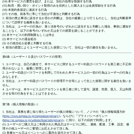
(14) 本サービスの運営を妨げ、または、当社の信用を毀損する行為
(15) 転売・買い回り・ポイント取得のみを目的とした購入または会員登録をする行為
(16) 本規約各規定に違反する行為
(17) その他、前各号に準じて当社が不適当と判断する行為
2. 前項の禁止事項に該当するか否かの判断は、当社の裁量により行うものとし、当社は判断基準
について説明する義務を負いません。
3. 当社は、ユーザーの行為が、第１項各号のいずれかに該当すると判断した場合、事前に通知す
ることなく、以下の各号のいずれか又は全ての措置を講じることができます。
(1) 本サービスの利用制限もしくは停止
(2) 本サービスの退会処分
(3) その他当社が必要と判断する行為
4. 前項の措置によりユーザーに生じた損害について、当社は一切の責任を負いません。
第6条（ユーザーＩＤ及びパスワードの管理）
1. ユーザーは、自己の責任で、本サービスに関するユーザーID及びパスワードを第三者に不正利
用されないよう、厳重に管理します。
2. ユーザーID及びパスワードを利用して行われた本サービス上の一切の行為はユーザーの行為と
みなします。
3. 当社は、ユーザーID及びパスワードの管理不十分等によって生じた損害に関する責任を負いま
せん。
4. ユーザーは、本サービス上のアカウントを第三者に対して貸与、譲渡、売買、質入、又は利用
させる等の行為をすることはできません。
第7条（個人情報の取扱い）
1. 当社は、業務を通じ知り得たユーザーの個人情報について、ノジマの『個人情報保護方針
(https://www.nojima.co.jp/corporation/privacy/)
』ならびに『プライバシーポリシー
(
https://m.nojima.co.jp/website/front/info/privacy
)』に則り、以下の目的で利用します。
(1) ユーザーがご購入又はご利用された商品又はサービスに関し、連絡、配達、工事、設定、修
理その他ユーザーのご要望にお応えさせて頂く為。
(2) 各種セール又はイベントへのご案内を送付させて頂く為。