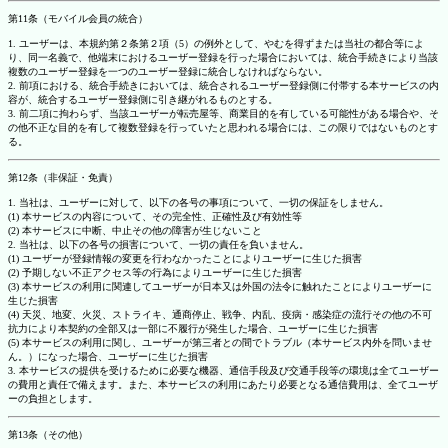
第11条（モバイル会員の統合）
1. ユーザーは、本規約第２条第２項（5）の例外として、やむを得ずまたは当社の都合等によ
り、同一名義で、他端末におけるユーザー登録を行った場合においては、統合手続きにより当該
複数のユーザー登録を一つのユーザー登録に統合しなければならない。
2. 前項における、統合手続きにおいては、統合されるユーザー登録側に付帯する本サービスの内
容が、統合するユーザー登録側に引き継がれるものとする。
3. 前二項に拘わらず、当該ユーザーが転売屋等、商業目的を有している可能性がある場合や、そ
の他不正な目的を有して複数登録を行っていたと思われる場合には、この限りではないものとす
る。
第12条（非保証・免責）
1. 当社は、ユーザーに対して、以下の各号の事項について、一切の保証をしません。
(1) 本サービスの内容について、その完全性、正確性及び有効性等
(2) 本サービスに中断、中止その他の障害が生じないこと
2. 当社は、以下の各号の損害について、一切の責任を負いません。
(1) ユーザーが登録情報の変更を行わなかったことによりユーザーに生じた損害
(2) 予期しない不正アクセス等の行為によりユーザーに生じた損害
(3) 本サービスの利用に関連してユーザーが日本又は外国の法令に触れたことによりユーザーに
生じた損害
(4) 天災、地変、火災、ストライキ、通商停止、戦争、内乱、疫病・感染症の流行その他の不可
抗力により本契約の全部又は一部に不履行が発生した場合、ユーザーに生じた損害
(5) 本サービスの利用に関し、ユーザーが第三者との間でトラブル（本サービス内外を問いませ
ん。）になった場合、ユーザーに生じた損害
3. 本サービスの提供を受けるために必要な機器、通信手段及び交通手段等の環境は全てユーザー
の費用と責任で備えます。また、本サービスの利用にあたり必要となる通信費用は、全てユーザ
ーの負担とします。
第13条（その他）