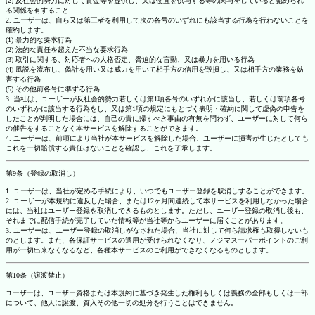
(2) 反社会的勢力に対して資金等を提供し、又は便宜を供与する等の関与をしていると認められ
る関係を有すること
2. ユーザーは、自ら又は第三者を利用して次の各号のいずれにも該当する行為を行わないことを
確約します。
(1) 暴力的な要求行為
(2) 法的な責任を超えた不当な要求行為
(3) 取引に関する、対応者への人格否定、脅迫的な言動、又は暴力を用いる行為
(4) 風説を流布し、偽計を用い又は威力を用いて相手方の信用を毀損し、又は相手方の業務を妨
害する行為
(5) その他前各号に準ずる行為
3. 当社は、ユーザーが反社会的勢力若しくは第1項各号のいずれかに該当し、若しくは前項各号
のいずれかに該当する行為をし、又は第1項の規定にもとづく表明・確約に関して虚偽の申告を
したことが判明した場合には、自己の責に帰すべき事由の有無を問わず、ユーザーに対して何ら
の催告をすることなく本サービスを解除することができます。
4. ユーザーは、前項により当社が本サービスを解除した場合、ユーザーに損害が生じたとしても
これを一切賠償する責任はないことを確認し、これを了承します。
第9条（登録の取消し）
1. ユーザーは、当社が定める手続により、いつでもユーザー登録を取消しすることができます。
2. ユーザーが本規約に違反した場合、または12ヶ月間連続して本サービスを利用しなかった場合
には、当社はユーザー登録を取消しできるものとします。ただし、ユーザー登録の取消し後も、
それまでに配信手続が完了していた情報等が当社等からユーザーに届くことがあります。
3. ユーザーは、ユーザー登録の取消しがなされた場合、当社に対して何ら請求権も取得しないも
のとします。また、各保証サービスの適用が受けられなくなり、ノジマスーパーポイントのご利
用が一切出来なくなるなど、各種本サービスのご利用ができなくなるものとします。
第10条（譲渡禁止）
ユーザーは、ユーザー資格または本規約に基づき発生した権利もしくは義務の全部もしくは一部
について、他人に譲渡、質入その他一切の処分を行うことはできません。