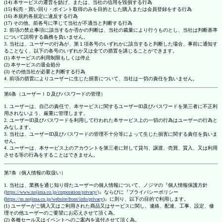
(14) 本サービスの運営を妨げ、または、当社の信用を毀損する行為
(15) 転売・買い回り・ポイント取得のみを目的とした購入または会員登録をする行為
(16) 本規約各規定に違反する行為
(17) その他、前各号に準じて当社が不適当と判断する行為
2. 前項の禁止事項に該当するか否かの判断は、当社の裁量により行うものとし、当社は判断基準
について説明する義務を負いません。
3. 当社は、ユーザーの行為が、第１項各号のいずれかに該当すると判断した場合、事前に通知す
ることなく、以下の各号のいずれか又は全ての措置を講じることができます。
(1) 本サービスの利用制限もしくは停止
(2) 本サービスの退会処分
(3) その他当社が必要と判断する行為
4. 前項の措置によりユーザーに生じた損害について、当社は一切の責任を負いません。
第6条（ユーザーＩＤ及びパスワードの管理）
1. ユーザーは、自己の責任で、本サービスに関するユーザーID及びパスワードを第三者に不正利
用されないよう、厳重に管理します。
2. ユーザーID及びパスワードを利用して行われた本サービス上の一切の行為はユーザーの行為と
みなします。
3. 当社は、ユーザーID及びパスワードの管理不十分等によって生じた損害に関する責任を負いま
せん。
4. ユーザーは、本サービス上のアカウントを第三者に対して貸与、譲渡、売買、質入、又は利用
させる等の行為をすることはできません。
第7条（個人情報の取扱い）
1. 当社は、業務を通じ知り得たユーザーの個人情報について、ノジマの『個人情報保護方針
(https://www.nojima.co.jp/corporation/privacy/)
』ならびに『プライバシーポリシー
(
https://m.nojima.co.jp/website/front/info/privacy
)』に則り、以下の目的で利用します。
(1) ユーザーがご購入又はご利用された商品又はサービスに関し、連絡、配達、工事、設定、修
理その他ユーザーのご要望にお応えさせて頂く為。
(2) 各種セール又はイベントへのご案内を送付させて頂く為。