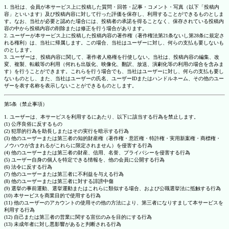
1. 当社は、会員が本サービス上に投稿した質問・回答・記事・コメント・写真（以下「投稿内
容」といいます）及び投稿内容に対して行った評価を保存し、利用することができるものとしま
す。なお、当社が必要と認めた場合には、投稿者の承諾を得ることなく、保存されている投稿内
容の中から投稿内容の削除または修正を行う場合があります。
2. ユーザーが本サービス上に投稿した投稿内容の著作権（著作権法第21条ないし第28条に規定さ
れる権利）は、当社に帰属します。この場合、当社はユーザーに対し、何らの支払も要しないも
のとします。
3. ユーザーは、投稿内容に関して、著作者人格権を行使しない。当社は、投稿内容の編集、改
変、複製、転載等の利用（何れも出版化、映像化、翻訳、放送、演劇化等の利用の場合を含みま
す）を行うことができます。これらを行う場合でも、当社はユーザーに対し、何らの支払も要し
ないものとし、また、当社はユーザーの氏名、ユーザーIDまたはハンドルネーム、その他のユー
ザーを表す名称を表示しないことができるものとします。
第5条（禁止事項）
1. ユーザーは、本サービスを利用するにあたり、以下に該当する行為を禁止します。
(1) 公序良俗に反するもの
(2) 犯罪的行為を助長しまたはその実行を暗示する行為
(3) 他のユーザーまたは第三者の知的財産権（著作権・意匠権・特許権・実用新案権・商標権・
ノウハウが含まれるがこれらに限定されません）を侵害する行為
(4) 他のユーザーまたは第三者の財産、信用、名誉、プライバシーを侵害する行為
(5) ユーザー自身の個人を特定できる情報を、他の会員に公開する行為
(6) 法令に反する行為
(7) 他のユーザーまたは第三者に不利益を与える行為
(8) 他のユーザーまたは第三者に対する誹謗中傷
(9) 選挙の事前運動、選挙運動またはこれらに類似する場合、および公職選挙法に抵触する行為
(10) 本サービスを商業目的で使用する行為
(11) 他のユーザーのアカウントの使用その他の方法により、第三者になりすまして本サービスを
利用する行為
(12) 自己または第三者の営業に関する宣伝のみを目的にする行為
(13) 未成年者に対し悪影響があると判断される行為