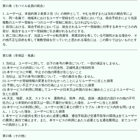
第11条（モバイル会員の統合）
1. ユーザーは、本規約第２条第２項（5）の例外として、やむを得ずまたは当社の都合等によ
り、同一名義で、他端末におけるユーザー登録を行った場合においては、統合手続きにより当該
複数のユーザー登録を一つのユーザー登録に統合しなければならない。
2. 前項における、統合手続きにおいては、統合されるユーザー登録側に付帯する本サービスの内
容が、統合するユーザー登録側に引き継がれるものとする。
3. 前二項に拘わらず、当該ユーザーが転売屋等、商業目的を有している可能性がある場合や、そ
の他不正な目的を有して複数登録を行っていたと思われる場合には、この限りではないものとす
る。
第12条（非保証・免責）
1. 当社は、ユーザーに対して、以下の各号の事項について、一切の保証をしません。
(1) 本サービスの内容について、その完全性、正確性及び有効性等
(2) 本サービスに中断、中止その他の障害が生じないこと
2. 当社は、以下の各号の損害について、一切の責任を負いません。
(1) ユーザーが登録情報の変更を行わなかったことによりユーザーに生じた損害
(2) 予期しない不正アクセス等の行為によりユーザーに生じた損害
(3) 本サービスの利用に関連してユーザーが日本又は外国の法令に触れたことによりユーザーに
生じた損害
(4) 天災、地変、火災、ストライキ、通商停止、戦争、内乱、疫病・感染症の流行その他の不可
抗力により本契約の全部又は一部に不履行が発生した場合、ユーザーに生じた損害
(5) 本サービスの利用に関し、ユーザーが第三者との間でトラブル（本サービス内外を問いませ
ん。）になった場合、ユーザーに生じた損害
3. 本サービスの提供を受けるために必要な機器、通信手段及び交通手段等の環境は全てユーザー
の費用と責任で備えます。また、本サービスの利用にあたり必要となる通信費用は、全てユーザ
ーの負担とします。
第13条（その他）