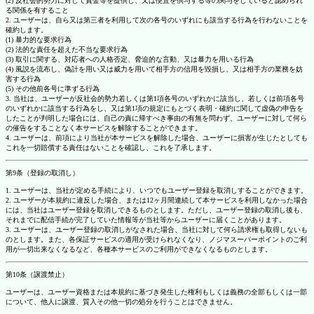
(2) 反社会的勢力に対して資金等を提供し、又は便宜を供与する等の関与をしていると認められ
る関係を有すること
2. ユーザーは、自ら又は第三者を利用して次の各号のいずれにも該当する行為を行わないことを
確約します。
(1) 暴力的な要求行為
(2) 法的な責任を超えた不当な要求行為
(3) 取引に関する、対応者への人格否定、脅迫的な言動、又は暴力を用いる行為
(4) 風説を流布し、偽計を用い又は威力を用いて相手方の信用を毀損し、又は相手方の業務を妨
害する行為
(5) その他前各号に準ずる行為
3. 当社は、ユーザーが反社会的勢力若しくは第1項各号のいずれかに該当し、若しくは前項各号
のいずれかに該当する行為をし、又は第1項の規定にもとづく表明・確約に関して虚偽の申告を
したことが判明した場合には、自己の責に帰すべき事由の有無を問わず、ユーザーに対して何ら
の催告をすることなく本サービスを解除することができます。
4. ユーザーは、前項により当社が本サービスを解除した場合、ユーザーに損害が生じたとしても
これを一切賠償する責任はないことを確認し、これを了承します。
第9条（登録の取消し）
1. ユーザーは、当社が定める手続により、いつでもユーザー登録を取消しすることができます。
2. ユーザーが本規約に違反した場合、または12ヶ月間連続して本サービスを利用しなかった場合
には、当社はユーザー登録を取消しできるものとします。ただし、ユーザー登録の取消し後も、
それまでに配信手続が完了していた情報等が当社等からユーザーに届くことがあります。
3. ユーザーは、ユーザー登録の取消しがなされた場合、当社に対して何ら請求権も取得しないも
のとします。また、各保証サービスの適用が受けられなくなり、ノジマスーパーポイントのご利
用が一切出来なくなるなど、各種本サービスのご利用ができなくなるものとします。
第10条（譲渡禁止）
ユーザーは、ユーザー資格または本規約に基づき発生した権利もしくは義務の全部もしくは一部
について、他人に譲渡、質入その他一切の処分を行うことはできません。