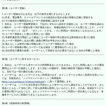
第2条（ユーザー登録）
1.ユーザー登録を行える方は、以下の条件を満たすものとします。
(1) 氏名、電話番号、Ｅメールアドレスその他当社が定める個人情報を正確に登録する
(2) その他当社が随時定めるユーザー登録資格に該当する者
2. 当社は、ユーザー登録希望者が、下記のいずれかに該当する場合には、ユーザー登録を認めな
い場合や、ユーザー登録を取り消す場合があり、各種会員向けサービスを受けることや、ノジマ
スーパーポイント（以下、「ポイント」とする。）のご利用は一切出来なくなるものとします。
(1) ユーザー登録をした個人が実在しない場合
(2) 本規約違反等の理由により過去にユーザー登録の停止処分又は除名処分を受けた場合
(3) ユーザー登録申し込みの際に虚偽の事項を申告された場合
(4) 他人もしくは架空の個人情報を使ってユーザー登録を行った場合
(5) ユーザー登録者が既にユーザーである場合（二重登録を行ったとき）
(6) 当社所定の審査の結果、ユーザーとして登録するのが適当ではないと当社が判断した場合
第3条（ユーザーに対するサービス）
1. 当社は、ユーザーから本サービスの利用料金をいただきません。ただし利用にあたっての通信
費用はユーザーの負担とします。また当社への接続中、回線の都合等で接続が中断した場合に
も、当社では一切の責任を負いません。
2. ユーザーは、ポイントサービスをご利用頂けます。ポイントサービス等のご利用方法等につい
ては、別途定めた『ノジマスーパーポイントご利用規約
(
https://www.nojima.co.jp/service/pointcard/
)』に則って運用致します。
3. ユーザーは、いつでも当社所定の手続きにより本サービスから退会することができます。また
退会にともなって当社に対して何ら請求権も取得しないものとします。その為、各保証サービス
の適用が受けられなくなり、またノジマスーパーポイントのご利用が一切出来なくなるなど、各
種本サービスのご利用ができなくなるものとします。
第4条（投稿内容の利用権）