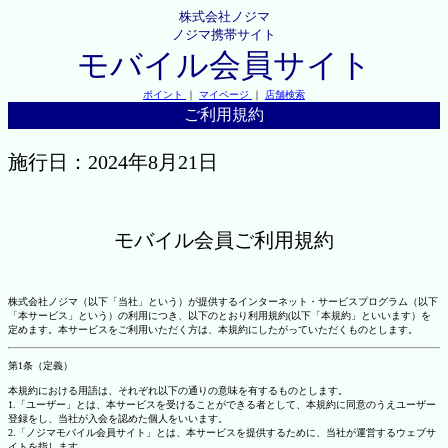
株式会社ノジマ
ノジマ携帯サイト
モバイル会員サイト
ポイント
｜
マイページ
｜
店舗検索
ご利用規約
施行日：2024年8月21日
モバイル会員ご利用規約
株式会社ノジマ（以下「当社」という）が提供するインターネット・サービスプログラム（以下
「本サービス」という）の利用につき、以下のとおり利用規約(以下「本規約」といいます）を
定めます。本サービスをご利用いただく方は、本規約にしたがっていただくものとします。
第1条（定義）
本規約における用語は、それぞれ以下の通りの意味を有するものとします。
1.「ユーザー」とは、本サービスを受けることができる者として、本規約に同意のうえユーザー
登録をし、当社が入会を認めた個人をいいます。
2.「ノジマモバイル会員サイト」とは、本サービスを提供するために、当社が運営するウェブサ
イトを指します。