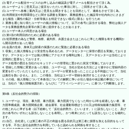
(3) 電子メール配信サービスのお申し込みの確認及び電子メールを配信させて頂く為。
(4) ユーザーよりご意見又はご提言をいただいた事項に対し、ご回答させて頂く為。
(5) ユーザーへ各種ご案内又はご意見をお聞きすることを目的として、連絡をさせて頂く為。
(6) 利用状況や利用環境などに関する調査を実施や、業務提携をした施設等や社内向けにさまざ
まな報告（属性の集計・分析等個人を特定できない様式に限る）を行うため
2. 業務を通じ知り得たユーザーの個人情報について、以下の各号に該当する場合、弊社は個人デ
ータを業務提携先企業等の第三者に提供することがあります。
(1) ユーザー本人の同意がある場合
(2) 第1項の利用目的のために必要のある場合
(3) 犯罪捜査の為など警察、検察、裁判所、弁護士会またはこれらに準じた権限を有する機関か
ら開示請求があった場合
(4) 会員の生命、身体又は財産の保護のために緊急に必要がある場合
3. 収集した個人情報をより安全性を高めるため、データセンターに保管の委託を実施しておりま
すが、データセンターでは個人情報にアクセスする権利は無く、又データセンターは当社により
定期的に監督をしております。
データ処理の委託を当社のセキュリティーの管理化に置かれた状況で実施しております。
4. 登録した情報に変更があった場合、ユーザーは、当社が定める方法により速やかに登録内容の
変更を行っていただくものとします。ユーザーが変更を怠ったことによる不利益について、当社
は責任を負いません。また、この場合、当社はユーザー登録を抹消することがあります。
5. その他、個人情報について本条項についての解釈に争いが出た場合や未記載の事項について
は、当社の『個人情報保護方針』ならびに『プライバシーポリシー』に基づいて判断致します。
第8条（反社会的勢力の排除）
1. ユーザーは、現在、暴力団、暴力団員、暴力団員でなくなった時から5年を経過しない者、暴
力団準構成員、暴力団関係企業、総会屋等、社会運動等標ぼうゴロ又は特殊知能暴力集団等、そ
の他これらに準ずる者（以下総称して「反社会的勢力」といいます。）に該当しないこと、及び
次の各号のいずれにも該当しないことを表明し、かつ将来にわたっても該当しないことを確約し
ます。
(1) 自己、自社若しくは第三者の不正の利益を図る目的又は第三者に損害を加える目的をもって
する等、不当に反社会的勢力を利用していると認められる関係を有すること