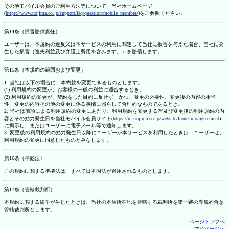
その他モバイル会員のご利用方法等について、当社ホームページ
(
https://www.nojima.co.jp/support/faq/question/mobile_member/
)をご参照ください。
第14条（損害賠償責任）
ユーザーは、本規約の違反又は本サービスの利用に関連して当社に損害を与えた場合、当社に発
生した損害（逸失利益及び弁護士費用を含みます。）を賠償します。
第15条（本規約の範囲および変更）
1. 当社は以下の場合に、本約款を変更できるものとします。
(1) 利用規約の変更が、お客様の一般の利益に適合するとき。
(2) 利用規約の変更が、契約をした目的に反せず、かつ、変更の必要性、変更後の内容の相当
性、変更の内容その他の変更に係る事情に照らして合理的なものであるとき。
2. 当社は前項による利用規約の変更にあたり、利用規約を変更する旨及び変更後の利用規約の内
容とその効力発生日を当社モバイル会員サイト(
https://m.nojima.co.jp/website/front/info/agreement
)
に掲示し、またはユーザーに電子メール等で通知します。
3. 変更後の利用規約の効力発生日以降にユーザーが本サービスを利用したときは、ユーザーは、
利用規約の変更に同意したものとみなします。
第16条（準拠法）
この規約に関する準拠法は、すべて日本国法が適用されるものとします。
第17条（管轄裁判所）
本規約に関する紛争が生じたときは、当社の本店所在地を管轄する裁判所を第一審の専属的合意
管轄裁判所とします。
ページトップへ
マイページへ