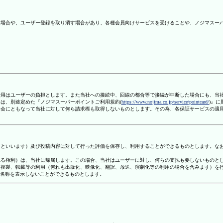
ない場合や、ユーザー登録を取り消す場合があり、各種会員向けサービスを受けることや、ノジマスー
信費用はユーザーの負担とします。また当社への接続中、回線の都合等で接続が中断した場合にも、当
ては、別途定めた『ノジマスーパーポイントご利用規約(
https://www.nojima.co.jp/service/pointcard/
)』
た退会にともなって当社に対して何ら請求権も取得しないものとします。その為、各保証サービスの適
容」といいます）及び投稿内容に対して行った評価を保存し、利用することができるものとします。な
定される権利）は、当社に帰属します。この場合、当社はユーザーに対し、何らの支払も要しないものと
変、複製、転載等の利用（何れも出版化、映像化、翻訳、放送、演劇化等の利用の場合を含みます）を
す名称を表示しないことができるものとします。