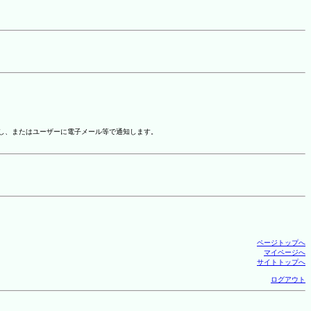
示し、またはユーザーに電子メール等で通知します。
ページトップへ
マイページへ
サイトトップへ
ログアウト