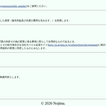
aq/question/mobile_member/
)をご参照ください。
した損害（逸失利益及び弁護士費用を含みます。）を賠償します。
、変更の内容その他の変更に係る事情に照らして合理的なものであるとき。
容とその効力発生日を当社モバイル会員サイト(
https://m.nojima.co.jp/website/front/info/agreement
)に掲
利用規約の変更に同意したものとみなします。
轄裁判所とします。
© 2026 Nojima.