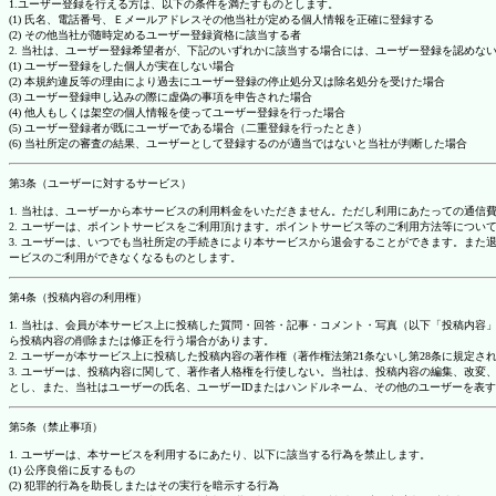
1.ユーザー登録を行える方は、以下の条件を満たすものとします。
(1) 氏名、電話番号、Ｅメールアドレスその他当社が定める個人情報を正確に登録する
(2) その他当社が随時定めるユーザー登録資格に該当する者
2. 当社は、ユーザー登録希望者が、下記のいずれかに該当する場合には、ユーザー登録を認め
(1) ユーザー登録をした個人が実在しない場合
(2) 本規約違反等の理由により過去にユーザー登録の停止処分又は除名処分を受けた場合
(3) ユーザー登録申し込みの際に虚偽の事項を申告された場合
(4) 他人もしくは架空の個人情報を使ってユーザー登録を行った場合
(5) ユーザー登録者が既にユーザーである場合（二重登録を行ったとき）
(6) 当社所定の審査の結果、ユーザーとして登録するのが適当ではないと当社が判断した場合
第3条（ユーザーに対するサービス）
1. 当社は、ユーザーから本サービスの利用料金をいただきません。ただし利用にあたっての通
2. ユーザーは、ポイントサービスをご利用頂けます。ポイントサービス等のご利用方法等につい
3. ユーザーは、いつでも当社所定の手続きにより本サービスから退会することができます。ま
ービスのご利用ができなくなるものとします。
第4条（投稿内容の利用権）
1. 当社は、会員が本サービス上に投稿した質問・回答・記事・コメント・写真（以下「投稿内
ら投稿内容の削除または修正を行う場合があります。
2. ユーザーが本サービス上に投稿した投稿内容の著作権（著作権法第21条ないし第28条に規
3. ユーザーは、投稿内容に関して、著作者人格権を行使しない。当社は、投稿内容の編集、改
とし、また、当社はユーザーの氏名、ユーザーIDまたはハンドルネーム、その他のユーザーを表
第5条（禁止事項）
1. ユーザーは、本サービスを利用するにあたり、以下に該当する行為を禁止します。
(1) 公序良俗に反するもの
(2) 犯罪的行為を助長しまたはその実行を暗示する行為