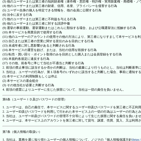
(3) 他のユーザーまたは第三者の知的財産権（著作権・意匠権・特許権・実用新案権・商標権・
(4) 他のユーザーまたは第三者の財産、信用、名誉、プライバシーを侵害する行為
(5) ユーザー自身の個人を特定できる情報を、他の会員に公開する行為
(6) 法令に反する行為
(7) 他のユーザーまたは第三者に不利益を与える行為
(8) 他のユーザーまたは第三者に対する誹謗中傷
(9) 選挙の事前運動、選挙運動またはこれらに類似する場合、および公職選挙法に抵触する行為
(10) 本サービスを商業目的で使用する行為
(11) 他のユーザーのアカウントの使用その他の方法により、第三者になりすまして本サービスを
(12) 自己または第三者の営業に関する宣伝のみを目的にする行為
(13) 未成年者に対し悪影響があると判断される行為
(14) 本サービスの運営を妨げ、または、当社の信用を毀損する行為
(15) 転売・買い回り・ポイント取得のみを目的とした購入または会員登録をする行為
(16) 本規約各規定に違反する行為
(17) その他、前各号に準じて当社が不適当と判断する行為
2. 前項の禁止事項に該当するか否かの判断は、当社の裁量により行うものとし、当社は判断基準
3. 当社は、ユーザーの行為が、第１項各号のいずれかに該当すると判断した場合、事前に通知す
(1) 本サービスの利用制限もしくは停止
(2) 本サービスの退会処分
(3) その他当社が必要と判断する行為
4. 前項の措置によりユーザーに生じた損害について、当社は一切の責任を負いません。
第6条（ユーザーＩＤ及びパスワードの管理）
1. ユーザーは、自己の責任で、本サービスに関するユーザーID及びパスワードを第三者に不正利
2. ユーザーID及びパスワードを利用して行われた本サービス上の一切の行為はユーザーの行為と
3. 当社は、ユーザーID及びパスワードの管理不十分等によって生じた損害に関する責任を負いま
4. ユーザーは、本サービス上のアカウントを第三者に対して貸与、譲渡、売買、質入、又は利用
第7条（個人情報の取扱い）
1. 当社は、業務を通じ知り得たユーザーの個人情報について、ノジマの『個人情報保護方針
(https: