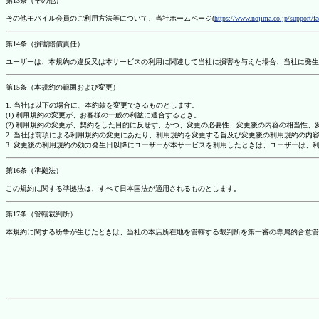
第13条（その他）
その他モバイル会員のご利用方法等について、当社ホームページ(
https://www.nojima.co.jp/support/f
第14条（損害賠償責任）
ユーザーは、本規約の違反又は本サービスの利用に関連して当社に損害を与えた場合、当社に発生
第15条（本規約の範囲および変更）
1. 当社は以下の場合に、本約款を変更できるものとします。
(1) 利用規約の変更が、お客様の一般の利益に適合するとき。
(2) 利用規約の変更が、契約をした目的に反せず、かつ、変更の必要性、変更後の内容の相当性
2. 当社は前項による利用規約の変更にあたり、利用規約を変更する旨及び変更後の利用規約の内
3. 変更後の利用規約の効力発生日以降にユーザーが本サービスを利用したときは、ユーザーは、
第16条（準拠法）
この規約に関する準拠法は、すべて日本国法が適用されるものとします。
第17条（管轄裁判所）
本規約に関する紛争が生じたときは、当社の本店所在地を管轄する裁判所を第一審の専属的合意管