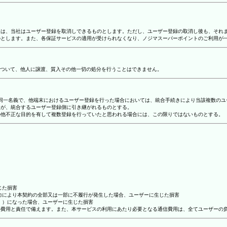
合には、当社はユーザー登録を取消しできるものとします。ただし、ユーザー登録の取消し後も、そ
ものとします。また、各保証サービスの適用が受けられなくなり、ノジマスーパーポイントのご利用が
ついて、他人に譲渡、質入その他一切の処分を行うことはできません。
り、同一名義で、他端末におけるユーザー登録を行った場合においては、統合手続きにより当該複数の
容が、統合するユーザー登録側に引き継がれるものとする。
その他不正な目的を有して複数登録を行っていたと思われる場合には、この限りではないものとする。
じた損害
抗力により本契約の全部又は一部に不履行が発生した場合、ユーザーに生じた損害
ん。）になった場合、ユーザーに生じた損害
ーの費用と責任で備えます。また、本サービスの利用にあたり必要となる通信費用は、全てユーザーの