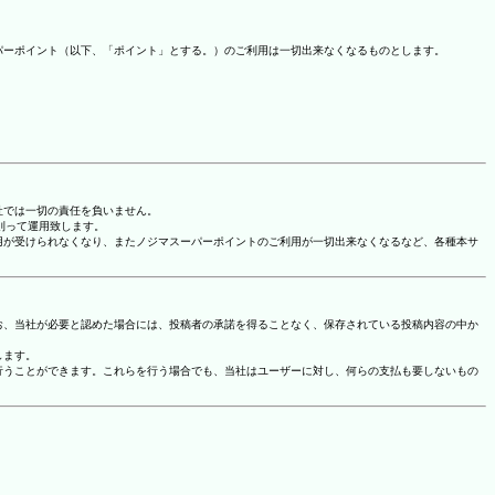
パーポイント（以下、「ポイント」とする。）のご利用は一切出来なくなるものとします。
社では一切の責任を負いません。
に則って運用致します。
用が受けられなくなり、またノジマスーパーポイントのご利用が一切出来なくなるなど、各種本サ
お、当社が必要と認めた場合には、投稿者の承諾を得ることなく、保存されている投稿内容の中か
します。
行うことができます。これらを行う場合でも、当社はユーザーに対し、何らの支払も要しないもの