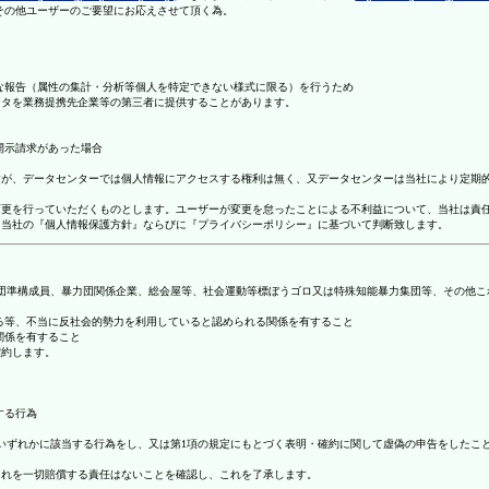
理その他ユーザーのご要望にお応えさせて頂く為。
まな報告（属性の集計・分析等個人を特定できない様式に限る）を行うため
ータを業務提携先企業等の第三者に提供することがあります。
開示請求があった場合
ますが、データセンターでは個人情報にアクセスする権利は無く、又データセンターは当社により定期
の変更を行っていただくものとします。ユーザーが変更を怠ったことによる不利益について、当社は責
は、当社の『個人情報保護方針』ならびに『プライバシーポリシー』に基づいて判断致します。
暴力団準構成員、暴力団関係企業、総会屋等、社会運動等標ぼうゴロ又は特殊知能暴力集団等、その他
する等、不当に反社会的勢力を利用していると認められる関係を有すること
関係を有すること
確約します。
する行為
号のいずれかに該当する行為をし、又は第1項の規定にもとづく表明・確約に関して虚偽の申告をした
これを一切賠償する責任はないことを確認し、これを了承します。