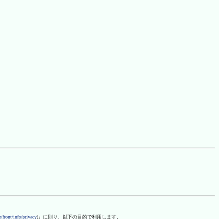
/front/info/privacy
)』に則り、以下の目的で利用します。