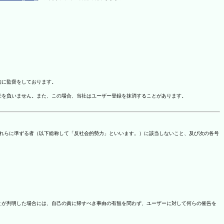
的に監督をしております。
任を負いません。また、この場合、当社はユーザー登録を抹消することがあります。
これらに準ずる者（以下総称して「反社会的勢力」といいます。）に該当しないこと、及び次の各号
ことが判明した場合には、自己の責に帰すべき事由の有無を問わず、ユーザーに対して何らの催告を