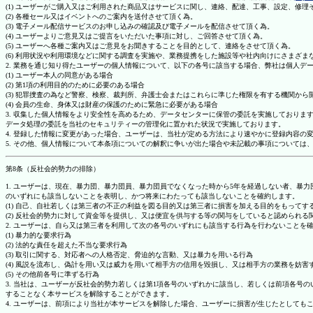
(1) ユーザーがご購入又はご利用された商品又はサービスに関し、連絡、配達、工事、設定、修
(2) 各種セール又はイベントへのご案内を送付させて頂く為。
(3) 電子メール配信サービスのお申し込みの確認及び電子メールを配信させて頂く為。
(4) ユーザーよりご意見又はご提言をいただいた事項に対し、ご回答させて頂く為。
(5) ユーザーへ各種ご案内又はご意見をお聞きすることを目的として、連絡をさせて頂く為。
(6) 利用状況や利用環境などに関する調査を実施や、業務提携をした施設等や社内向けにさまざ
2. 業務を通じ知り得たユーザーの個人情報について、以下の各号に該当する場合、弊社は個人デ
(1) ユーザー本人の同意がある場合
(2) 第1項の利用目的のために必要のある場合
(3) 犯罪捜査の為など警察、検察、裁判所、弁護士会またはこれらに準じた権限を有する機関から
(4) 会員の生命、身体又は財産の保護のために緊急に必要がある場合
3. 収集した個人情報をより安全性を高めるため、データセンターに保管の委託を実施しており
データ処理の委託を当社のセキュリティーの管理化に置かれた状況で実施しております。
4. 登録した情報に変更があった場合、ユーザーは、当社が定める方法により速やかに登録内容
5. その他、個人情報について本条項についての解釈に争いが出た場合や未記載の事項について
第8条（反社会的勢力の排除）
1. ユーザーは、現在、暴力団、暴力団員、暴力団員でなくなった時から5年を経過しない者、
のいずれにも該当しないことを表明し、かつ将来にわたっても該当しないことを確約します。
(1) 自己、自社若しくは第三者の不正の利益を図る目的又は第三者に損害を加える目的をもって
(2) 反社会的勢力に対して資金等を提供し、又は便宜を供与する等の関与をしていると認められる
2. ユーザーは、自ら又は第三者を利用して次の各号のいずれにも該当する行為を行わないことを
(1) 暴力的な要求行為
(2) 法的な責任を超えた不当な要求行為
(3) 取引に関する、対応者への人格否定、脅迫的な言動、又は暴力を用いる行為
(4) 風説を流布し、偽計を用い又は威力を用いて相手方の信用を毀損し、又は相手方の業務を妨害
(5) その他前各号に準ずる行為
3. 当社は、ユーザーが反社会的勢力若しくは第1項各号のいずれかに該当し、若しくは前項各
することなく本サービスを解除することができます。
4. ユーザーは、前項により当社が本サービスを解除した場合、ユーザーに損害が生じたとしても