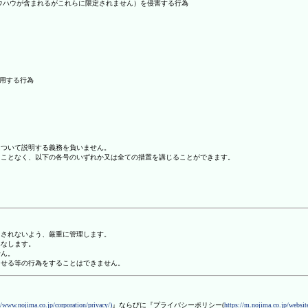
ノウハウが含まれるがこれらに限定されません）を侵害する行為
利用する行為
について説明する義務を負いません。
ることなく、以下の各号のいずれか又は全ての措置を講じることができます。
用されないよう、厳重に管理します。
みなします。
せん。
させる等の行為をすることはできません。
//www.nojima.co.jp/corporation/privacy/)
』ならびに『プライバシーポリシー(
https://m.nojima.co.jp/website