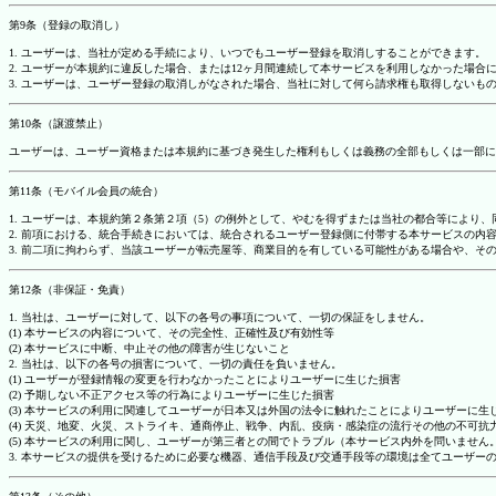
第9条（登録の取消し）
1. ユーザーは、当社が定める手続により、いつでもユーザー登録を取消しすることができます。
2. ユーザーが本規約に違反した場合、または12ヶ月間連続して本サービスを利用しなかった場
3. ユーザーは、ユーザー登録の取消しがなされた場合、当社に対して何ら請求権も取得しない
第10条（譲渡禁止）
ユーザーは、ユーザー資格または本規約に基づき発生した権利もしくは義務の全部もしくは一部に
第11条（モバイル会員の統合）
1. ユーザーは、本規約第２条第２項（5）の例外として、やむを得ずまたは当社の都合等によ
2. 前項における、統合手続きにおいては、統合されるユーザー登録側に付帯する本サービスの内
3. 前二項に拘わらず、当該ユーザーが転売屋等、商業目的を有している可能性がある場合や、
第12条（非保証・免責）
1. 当社は、ユーザーに対して、以下の各号の事項について、一切の保証をしません。
(1) 本サービスの内容について、その完全性、正確性及び有効性等
(2) 本サービスに中断、中止その他の障害が生じないこと
2. 当社は、以下の各号の損害について、一切の責任を負いません。
(1) ユーザーが登録情報の変更を行わなかったことによりユーザーに生じた損害
(2) 予期しない不正アクセス等の行為によりユーザーに生じた損害
(3) 本サービスの利用に関連してユーザーが日本又は外国の法令に触れたことによりユーザーに生
(4) 天災、地変、火災、ストライキ、通商停止、戦争、内乱、疫病・感染症の流行その他の不可
(5) 本サービスの利用に関し、ユーザーが第三者との間でトラブル（本サービス内外を問いませ
3. 本サービスの提供を受けるために必要な機器、通信手段及び交通手段等の環境は全てユーザ