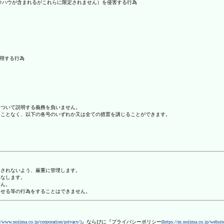
ノウハウが含まれるがこれらに限定されません）を侵害する行為
利用する行為
について説明する義務を負いません。
ることなく、以下の各号のいずれか又は全ての措置を講じることができます。
用されないよう、厳重に管理します。
みなします。
せん。
させる等の行為をすることはできません。
//www.nojima.co.jp/corporation/privacy/)
』ならびに『プライバシーポリシー(
https://m.nojima.co.jp/website