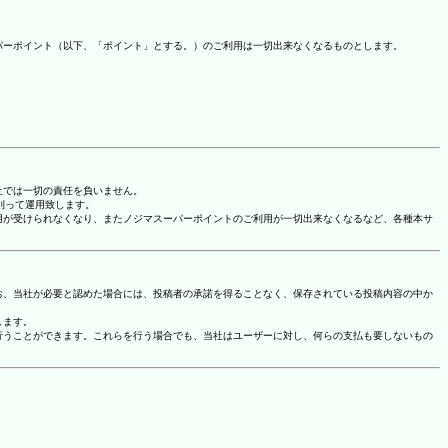
パーポイント（以下、「ポイント」とする。）のご利用は一切出来なくなるものとします。
社では一切の責任を負いません。
に則って運用致します。
用が受けられなくなり、またノジマスーパーポイントのご利用が一切出来なくなるなど、各種本サ
お、当社が必要と認めた場合には、投稿者の承諾を得ることなく、保存されている投稿内容の中か
します。
行うことができます。これらを行う場合でも、当社はユーザーに対し、何らの支払も要しないもの