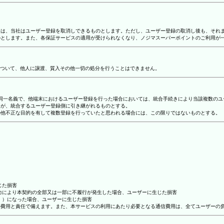
合には、当社はユーザー登録を取消しできるものとします。ただし、ユーザー登録の取消し後も、そ
ものとします。また、各保証サービスの適用が受けられなくなり、ノジマスーパーポイントのご利用が
ついて、他人に譲渡、質入その他一切の処分を行うことはできません。
り、同一名義で、他端末におけるユーザー登録を行った場合においては、統合手続きにより当該複数の
容が、統合するユーザー登録側に引き継がれるものとする。
その他不正な目的を有して複数登録を行っていたと思われる場合には、この限りではないものとする。
じた損害
抗力により本契約の全部又は一部に不履行が発生した場合、ユーザーに生じた損害
ん。）になった場合、ユーザーに生じた損害
ーの費用と責任で備えます。また、本サービスの利用にあたり必要となる通信費用は、全てユーザーの