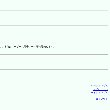
示し、またはユーザーに電子メール等で通知します。
ページトップへ
マイページへ
サイトトップへ
ログアウト