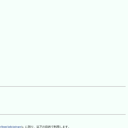
/front/info/privacy
)』に則り、以下の目的で利用します。