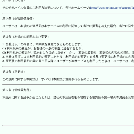
第13条（その他）
その他モバイル会員のご利用方法等について、当社ホームページ(
https://www.nojima.co.jp/support/f
第14条（損害賠償責任）
ユーザーは、本規約の違反又は本サービスの利用に関連して当社に損害を与えた場合、当社に発生
第15条（本規約の範囲および変更）
1. 当社は以下の場合に、本約款を変更できるものとします。
(1) 利用規約の変更が、お客様の一般の利益に適合するとき。
(2) 利用規約の変更が、契約をした目的に反せず、かつ、変更の必要性、変更後の内容の相当性
2. 当社は前項による利用規約の変更にあたり、利用規約を変更する旨及び変更後の利用規約の内
3. 変更後の利用規約の効力発生日以降にユーザーが本サービスを利用したときは、ユーザーは、
第16条（準拠法）
この規約に関する準拠法は、すべて日本国法が適用されるものとします。
第17条（管轄裁判所）
本規約に関する紛争が生じたときは、当社の本店所在地を管轄する裁判所を第一審の専属的合意管