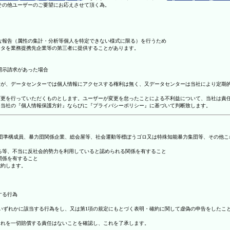
理その他ユーザーのご要望にお応えさせて頂く為。
まな報告（属性の集計・分析等個人を特定できない様式に限る）を行うため
ータを業務提携先企業等の第三者に提供することがあります。
開示請求があった場合
ますが、データセンターでは個人情報にアクセスする権利は無く、又データセンターは当社により定期
の変更を行っていただくものとします。ユーザーが変更を怠ったことによる不利益について、当社は責
は、当社の『個人情報保護方針』ならびに『プライバシーポリシー』に基づいて判断致します。
暴力団準構成員、暴力団関係企業、総会屋等、社会運動等標ぼうゴロ又は特殊知能暴力集団等、その他
する等、不当に反社会的勢力を利用していると認められる関係を有すること
関係を有すること
確約します。
する行為
号のいずれかに該当する行為をし、又は第1項の規定にもとづく表明・確約に関して虚偽の申告をした
これを一切賠償する責任はないことを確認し、これを了承します。