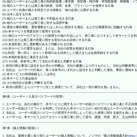
(3) 他のユーザーまたは第三者の知的財産権（著作権・意匠権・特許権・実用新案権・商標権・
(4) 他のユーザーまたは第三者の財産、信用、名誉、プライバシーを侵害する行為
(5) ユーザー自身の個人を特定できる情報を、他の会員に公開する行為
(6) 法令に反する行為
(7) 他のユーザーまたは第三者に不利益を与える行為
(8) 他のユーザーまたは第三者に対する誹謗中傷
(9) 選挙の事前運動、選挙運動またはこれらに類似する場合、および公職選挙法に抵触する行為
(10) 本サービスを商業目的で使用する行為
(11) 他のユーザーのアカウントの使用その他の方法により、第三者になりすまして本サービスを
(12) 自己または第三者の営業に関する宣伝のみを目的にする行為
(13) 未成年者に対し悪影響があると判断される行為
(14) 本サービスの運営を妨げ、または、当社の信用を毀損する行為
(15) 転売・買い回り・ポイント取得のみを目的とした購入または会員登録をする行為
(16) 本規約各規定に違反する行為
(17) その他、前各号に準じて当社が不適当と判断する行為
2. 前項の禁止事項に該当するか否かの判断は、当社の裁量により行うものとし、当社は判断基準
3. 当社は、ユーザーの行為が、第１項各号のいずれかに該当すると判断した場合、事前に通知す
(1) 本サービスの利用制限もしくは停止
(2) 本サービスの退会処分
(3) その他当社が必要と判断する行為
4. 前項の措置によりユーザーに生じた損害について、当社は一切の責任を負いません。
第6条（ユーザーＩＤ及びパスワードの管理）
1. ユーザーは、自己の責任で、本サービスに関するユーザーID及びパスワードを第三者に不正利
2. ユーザーID及びパスワードを利用して行われた本サービス上の一切の行為はユーザーの行為と
3. 当社は、ユーザーID及びパスワードの管理不十分等によって生じた損害に関する責任を負いま
4. ユーザーは、本サービス上のアカウントを第三者に対して貸与、譲渡、売買、質入、又は利用
第7条（個人情報の取扱い）
1. 当社は、業務を通じ知り得たユーザーの個人情報について、ノジマの『個人情報保護方針
(https: