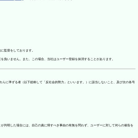
的に監督をしております。
任を負いません。また、この場合、当社はユーザー登録を抹消することがあります。
これらに準ずる者（以下総称して「反社会的勢力」といいます。）に該当しないこと、及び次の各号
ことが判明した場合には、自己の責に帰すべき事由の有無を問わず、ユーザーに対して何らの催告を