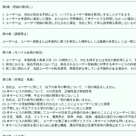
第9条（登録の取消し）
1. ユーザーは、当社が定める手続により、いつでもユーザー登録を取消しすることができます。
2. ユーザーが本規約に違反した場合、または12ヶ月間連続して本サービスを利用しなかった場
3. ユーザーは、ユーザー登録の取消しがなされた場合、当社に対して何ら請求権も取得しない
第10条（譲渡禁止）
ユーザーは、ユーザー資格または本規約に基づき発生した権利もしくは義務の全部もしくは一部に
第11条（モバイル会員の統合）
1. ユーザーは、本規約第２条第２項（5）の例外として、やむを得ずまたは当社の都合等によ
2. 前項における、統合手続きにおいては、統合されるユーザー登録側に付帯する本サービスの内
3. 前二項に拘わらず、当該ユーザーが転売屋等、商業目的を有している可能性がある場合や、
第12条（非保証・免責）
1. 当社は、ユーザーに対して、以下の各号の事項について、一切の保証をしません。
(1) 本サービスの内容について、その完全性、正確性及び有効性等
(2) 本サービスに中断、中止その他の障害が生じないこと
2. 当社は、以下の各号の損害について、一切の責任を負いません。
(1) ユーザーが登録情報の変更を行わなかったことによりユーザーに生じた損害
(2) 予期しない不正アクセス等の行為によりユーザーに生じた損害
(3) 本サービスの利用に関連してユーザーが日本又は外国の法令に触れたことによりユーザーに生
(4) 天災、地変、火災、ストライキ、通商停止、戦争、内乱、疫病・感染症の流行その他の不可
(5) 本サービスの利用に関し、ユーザーが第三者との間でトラブル（本サービス内外を問いませ
3. 本サービスの提供を受けるために必要な機器、通信手段及び交通手段等の環境は全てユーザ