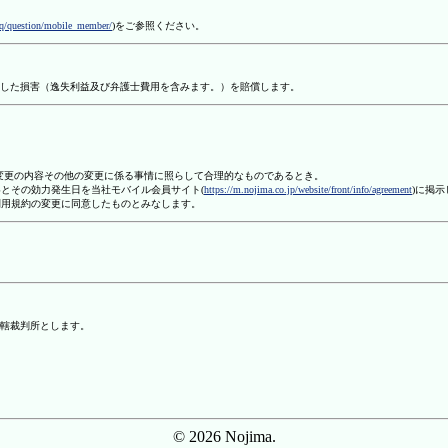
aq/question/mobile_member/
)をご参照ください。
した損害（逸失利益及び弁護士費用を含みます。）を賠償します。
、変更の内容その他の変更に係る事情に照らして合理的なものであるとき。
容とその効力発生日を当社モバイル会員サイト(
https://m.nojima.co.jp/website/front/info/agreement
)に掲
利用規約の変更に同意したものとみなします。
轄裁判所とします。
© 2026 Nojima.