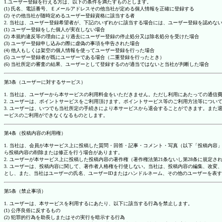
1.ユーザー登録を行える方は、以下の条件を満たすものとします。
(1) 氏名、電話番号、Ｅメールアドレスその他当社が定める個人情報を正確に登録する
(2) その他当社が随時定めるユーザー登録資格に該当する者
2. 当社は、ユーザー登録希望者が、下記のいずれかに該当する場合には、ユーザー登録を認め
(1) ユーザー登録をした個人が実在しない場合
(2) 本規約違反等の理由により過去にユーザー登録の停止処分又は除名処分を受けた場合
(3) ユーザー登録申し込みの際に虚偽の事項を申告された場合
(4) 他人もしくは架空の個人情報を使ってユーザー登録を行った場合
(5) ユーザー登録者が既にユーザーである場合（二重登録を行ったとき）
(6) 当社所定の審査の結果、ユーザーとして登録するのが適当ではないと当社が判断した場合
第3条（ユーザーに対するサービス）
1. 当社は、ユーザーから本サービスの利用料金をいただきません。ただし利用にあたっての通
2. ユーザーは、ポイントサービスをご利用頂けます。ポイントサービス等のご利用方法等につい
3. ユーザーは、いつでも当社所定の手続きにより本サービスから退会することができます。ま
ービスのご利用ができなくなるものとします。
第4条（投稿内容の利用権）
1. 当社は、会員が本サービス上に投稿した質問・回答・記事・コメント・写真（以下「投稿内
ら投稿内容の削除または修正を行う場合があります。
2. ユーザーが本サービス上に投稿した投稿内容の著作権（著作権法第21条ないし第28条に規
3. ユーザーは、投稿内容に関して、著作者人格権を行使しない。当社は、投稿内容の編集、改
とし、また、当社はユーザーの氏名、ユーザーIDまたはハンドルネーム、その他のユーザーを表
第5条（禁止事項）
1. ユーザーは、本サービスを利用するにあたり、以下に該当する行為を禁止します。
(1) 公序良俗に反するもの
(2) 犯罪的行為を助長しまたはその実行を暗示する行為