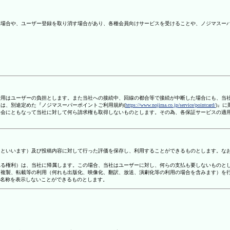
ない場合や、ユーザー登録を取り消す場合があり、各種会員向けサービスを受けることや、ノジマスー
信費用はユーザーの負担とします。また当社への接続中、回線の都合等で接続が中断した場合にも、当
ては、別途定めた『ノジマスーパーポイントご利用規約(
https://www.nojima.co.jp/service/pointcard/
)』
た退会にともなって当社に対して何ら請求権も取得しないものとします。その為、各保証サービスの適
容」といいます）及び投稿内容に対して行った評価を保存し、利用することができるものとします。な
定される権利）は、当社に帰属します。この場合、当社はユーザーに対し、何らの支払も要しないものと
変、複製、転載等の利用（何れも出版化、映像化、翻訳、放送、演劇化等の利用の場合を含みます）を
す名称を表示しないことができるものとします。