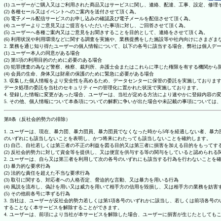
(1) ユーザーがご購入又はご利用された商品又はサービスに関し、連絡、配達、工事、設定、修
(2) 各種セール又はイベントへのご案内を送付させて頂く為。
(3) 電子メール配信サービスのお申し込みの確認及び電子メールを配信させて頂く為。
(4) ユーザーよりご意見又はご提言をいただいた事項に対し、ご回答させて頂く為。
(5) ユーザーへ各種ご案内又はご意見をお聞きすることを目的として、連絡をさせて頂く為。
(6) 利用状況や利用環境などに関する調査を実施や、業務提携をした施設等や社内向けにさまざ
2. 業務を通じ知り得たユーザーの個人情報について、以下の各号に該当する場合、弊社は個人デ
(1) ユーザー本人の同意がある場合
(2) 第1項の利用目的のために必要のある場合
(3) 犯罪捜査の為など警察、検察、裁判所、弁護士会またはこれらに準じた権限を有する機関から
(4) 会員の生命、身体又は財産の保護のために緊急に必要がある場合
3. 収集した個人情報をより安全性を高めるため、データセンターに保管の委託を実施しており
データ処理の委託を当社のセキュリティーの管理化に置かれた状況で実施しております。
4. 登録した情報に変更があった場合、ユーザーは、当社が定める方法により速やかに登録内容
5. その他、個人情報について本条項についての解釈に争いが出た場合や未記載の事項について
第8条（反社会的勢力の排除）
1. ユーザーは、現在、暴力団、暴力団員、暴力団員でなくなった時から5年を経過しない者、
のいずれにも該当しないことを表明し、かつ将来にわたっても該当しないことを確約します。
(1) 自己、自社若しくは第三者の不正の利益を図る目的又は第三者に損害を加える目的をもって
(2) 反社会的勢力に対して資金等を提供し、又は便宜を供与する等の関与をしていると認められる
2. ユーザーは、自ら又は第三者を利用して次の各号のいずれにも該当する行為を行わないことを
(1) 暴力的な要求行為
(2) 法的な責任を超えた不当な要求行為
(3) 取引に関する、対応者への人格否定、脅迫的な言動、又は暴力を用いる行為
(4) 風説を流布し、偽計を用い又は威力を用いて相手方の信用を毀損し、又は相手方の業務を妨害
(5) その他前各号に準ずる行為
3. 当社は、ユーザーが反社会的勢力若しくは第1項各号のいずれかに該当し、若しくは前項各
することなく本サービスを解除することができます。
4. ユーザーは、前項により当社が本サービスを解除した場合、ユーザーに損害が生じたとしても