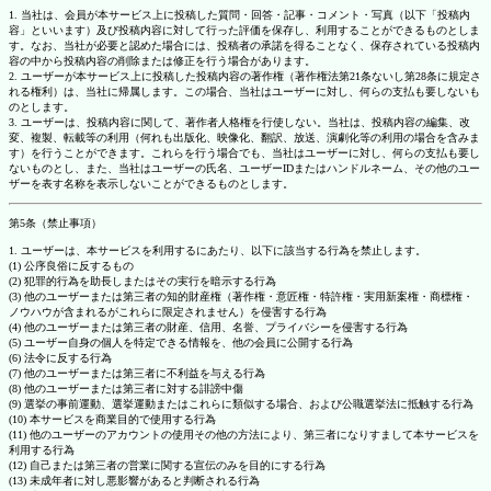
1. 当社は、会員が本サービス上に投稿した質問・回答・記事・コメント・写真（以下「投稿内
容」といいます）及び投稿内容に対して行った評価を保存し、利用することができるものとしま
す。なお、当社が必要と認めた場合には、投稿者の承諾を得ることなく、保存されている投稿内
容の中から投稿内容の削除または修正を行う場合があります。
2. ユーザーが本サービス上に投稿した投稿内容の著作権（著作権法第21条ないし第28条に規定さ
れる権利）は、当社に帰属します。この場合、当社はユーザーに対し、何らの支払も要しないも
のとします。
3. ユーザーは、投稿内容に関して、著作者人格権を行使しない。当社は、投稿内容の編集、改
変、複製、転載等の利用（何れも出版化、映像化、翻訳、放送、演劇化等の利用の場合を含みま
す）を行うことができます。これらを行う場合でも、当社はユーザーに対し、何らの支払も要し
ないものとし、また、当社はユーザーの氏名、ユーザーIDまたはハンドルネーム、その他のユー
ザーを表す名称を表示しないことができるものとします。
第5条（禁止事項）
1. ユーザーは、本サービスを利用するにあたり、以下に該当する行為を禁止します。
(1) 公序良俗に反するもの
(2) 犯罪的行為を助長しまたはその実行を暗示する行為
(3) 他のユーザーまたは第三者の知的財産権（著作権・意匠権・特許権・実用新案権・商標権・
ノウハウが含まれるがこれらに限定されません）を侵害する行為
(4) 他のユーザーまたは第三者の財産、信用、名誉、プライバシーを侵害する行為
(5) ユーザー自身の個人を特定できる情報を、他の会員に公開する行為
(6) 法令に反する行為
(7) 他のユーザーまたは第三者に不利益を与える行為
(8) 他のユーザーまたは第三者に対する誹謗中傷
(9) 選挙の事前運動、選挙運動またはこれらに類似する場合、および公職選挙法に抵触する行為
(10) 本サービスを商業目的で使用する行為
(11) 他のユーザーのアカウントの使用その他の方法により、第三者になりすまして本サービスを
利用する行為
(12) 自己または第三者の営業に関する宣伝のみを目的にする行為
(13) 未成年者に対し悪影響があると判断される行為