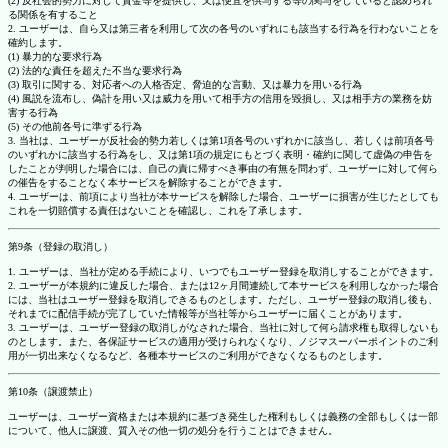
(2) 反社会的勢力に対して資金等を提供し、又は便宜を供与する等の関与をしていると認められ
る関係を有すること
2. ユーザーは、自ら又は第三者を利用して次の各号のいずれにも該当する行為を行わないことを
確約します。
(1) 暴力的な要求行為
(2) 法的な責任を超えた不当な要求行為
(3) 取引に関する、対応者への人格否定、脅迫的な言動、又は暴力を用いる行為
(4) 風説を流布し、偽計を用い又は威力を用いて相手方の信用を毀損し、又は相手方の業務を妨
害する行為
(5) その他前各号に準ずる行為
3. 当社は、ユーザーが反社会的勢力若しくは第1項各号のいずれかに該当し、若しくは前項各号
のいずれかに該当する行為をし、又は第1項の規定にもとづく表明・確約に関して虚偽の申告を
したことが判明した場合には、自己の責に帰すべき事由の有無を問わず、ユーザーに対して何ら
の催告をすることなく本サービスを解除することができます。
4. ユーザーは、前項により当社が本サービスを解除した場合、ユーザーに損害が生じたとしても
これを一切賠償する責任はないことを確認し、これを了承します。
第9条（登録の取消し）
1. ユーザーは、当社が定める手続により、いつでもユーザー登録を取消しすることができます。
2. ユーザーが本規約に違反した場合、または12ヶ月間連続して本サービスを利用しなかった場合
には、当社はユーザー登録を取消しできるものとします。ただし、ユーザー登録の取消し後も、
それまでに配信手続が完了していた情報等が当社等からユーザーに届くことがあります。
3. ユーザーは、ユーザー登録の取消しがなされた場合、当社に対して何ら請求権も取得しないも
のとします。また、各保証サービスの適用が受けられなくなり、ノジマスーパーポイントのご利
用が一切出来なくなるなど、各種本サービスのご利用ができなくなるものとします。
第10条（譲渡禁止）
ユーザーは、ユーザー資格または本規約に基づき発生した権利もしくは義務の全部もしくは一部
について、他人に譲渡、質入その他一切の処分を行うことはできません。