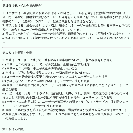
第11条（モバイル会員の統合）
1. ユーザーは、本規約第２条第２項（5）の例外として、やむを得ずまたは当社の都合等によ
り、同一名義で、他端末におけるユーザー登録を行った場合においては、統合手続きにより当該
複数のユーザー登録を一つのユーザー登録に統合しなければならない。
2. 前項における、統合手続きにおいては、統合されるユーザー登録側に付帯する本サービスの内
容が、統合するユーザー登録側に引き継がれるものとする。
3. 前二項に拘わらず、当該ユーザーが転売屋等、商業目的を有している可能性がある場合や、そ
の他不正な目的を有して複数登録を行っていたと思われる場合には、この限りではないものとす
る。
第12条（非保証・免責）
1. 当社は、ユーザーに対して、以下の各号の事項について、一切の保証をしません。
(1) 本サービスの内容について、その完全性、正確性及び有効性等
(2) 本サービスに中断、中止その他の障害が生じないこと
2. 当社は、以下の各号の損害について、一切の責任を負いません。
(1) ユーザーが登録情報の変更を行わなかったことによりユーザーに生じた損害
(2) 予期しない不正アクセス等の行為によりユーザーに生じた損害
(3) 本サービスの利用に関連してユーザーが日本又は外国の法令に触れたことによりユーザーに
生じた損害
(4) 天災、地変、火災、ストライキ、通商停止、戦争、内乱、疫病・感染症の流行その他の不可
抗力により本契約の全部又は一部に不履行が発生した場合、ユーザーに生じた損害
(5) 本サービスの利用に関し、ユーザーが第三者との間でトラブル（本サービス内外を問いませ
ん。）になった場合、ユーザーに生じた損害
3. 本サービスの提供を受けるために必要な機器、通信手段及び交通手段等の環境は全てユーザー
の費用と責任で備えます。また、本サービスの利用にあたり必要となる通信費用は、全てユーザ
ーの負担とします。
第13条（その他）