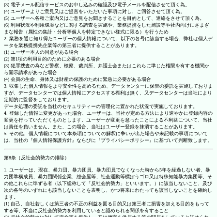
(3) 電子メール配信サービスのお申し込みの確認及び電子メールを配信させて頂く為。
(4) ユーザーよりご意見又はご提言をいただいた事項に対し、ご回答させて頂く為。
(5) ユーザーへ各種ご案内又はご意見をお聞きすることを目的として、連絡をさせて頂く為。
(6) 利用状況や利用環境などに関する調査を実施や、業務提携をした施設等や社内向けにさまざ
まな報告（属性の集計・分析等個人を特定できない様式に限る）を行うため
2. 業務を通じ知り得たユーザーの個人情報について、以下の各号に該当する場合、弊社は個人デ
ータを業務提携先企業等の第三者に提供することがあります。
(1) ユーザー本人の同意がある場合
(2) 第1項の利用目的のために必要のある場合
(3) 犯罪捜査の為など警察、検察、裁判所、弁護士会またはこれらに準じた権限を有する機関か
ら開示請求があった場合
(4) 会員の生命、身体又は財産の保護のために緊急に必要がある場合
3. 収集した個人情報をより安全性を高めるため、データセンターに保管の委託を実施しておりま
すが、データセンターでは個人情報にアクセスする権利は無く、又データセンターは当社により
定期的に監督をしております。
データ処理の委託を当社のセキュリティーの管理化に置かれた状況で実施しております。
4. 登録した情報に変更があった場合、ユーザーは、当社が定める方法により速やかに登録内容の
変更を行っていただくものとします。ユーザーが変更を怠ったことによる不利益について、当社
は責任を負いません。また、この場合、当社はユーザー登録を抹消することがあります。
5. その他、個人情報について本条項についての解釈に争いが出た場合や未記載の事項について
は、当社の『個人情報保護方針』ならびに『プライバシーポリシー』に基づいて判断致します。
第8条（反社会的勢力の排除）
1. ユーザーは、現在、暴力団、暴力団員、暴力団員でなくなった時から5年を経過しない者、暴
力団準構成員、暴力団関係企業、総会屋等、社会運動等標ぼうゴロ又は特殊知能暴力集団等、そ
の他これらに準ずる者（以下総称して「反社会的勢力」といいます。）に該当しないこと、及び
次の各号のいずれにも該当しないことを表明し、かつ将来にわたっても該当しないことを確約し
ます。
(1) 自己、自社若しくは第三者の不正の利益を図る目的又は第三者に損害を加える目的をもって
する等、不当に反社会的勢力を利用していると認められる関係を有すること