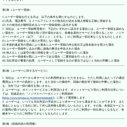
第2条（ユーザー登録）
1.ユーザー登録を行える方は、以下の条件を満たすものとします。
(1) 氏名、電話番号、Ｅメールアドレスその他当社が定める個人情報を正確に登録する
(2) その他当社が随時定めるユーザー登録資格に該当する者
2. 当社は、ユーザー登録希望者が、下記のいずれかに該当する場合には、ユーザー登録を認めな
い場合や、ユーザー登録を取り消す場合があり、各種会員向けサービスを受けることや、ノジマ
スーパーポイント（以下、「ポイント」とする。）のご利用は一切出来なくなるものとします。
(1) ユーザー登録をした個人が実在しない場合
(2) 本規約違反等の理由により過去にユーザー登録の停止処分又は除名処分を受けた場合
(3) ユーザー登録申し込みの際に虚偽の事項を申告された場合
(4) 他人もしくは架空の個人情報を使ってユーザー登録を行った場合
(5) ユーザー登録者が既にユーザーである場合（二重登録を行ったとき）
(6) 当社所定の審査の結果、ユーザーとして登録するのが適当ではないと当社が判断した場合
第3条（ユーザーに対するサービス）
1. 当社は、ユーザーから本サービスの利用料金をいただきません。ただし利用にあたっての通信
費用はユーザーの負担とします。また当社への接続中、回線の都合等で接続が中断した場合に
も、当社では一切の責任を負いません。
2. ユーザーは、ポイントサービスをご利用頂けます。ポイントサービス等のご利用方法等につい
ては、別途定めた『ノジマスーパーポイントご利用規約
(
https://www.nojima.co.jp/service/pointcard/
)』に則って運用致します。
3. ユーザーは、いつでも当社所定の手続きにより本サービスから退会することができます。また
退会にともなって当社に対して何ら請求権も取得しないものとします。その為、各保証サービス
の適用が受けられなくなり、またノジマスーパーポイントのご利用が一切出来なくなるなど、各
種本サービスのご利用ができなくなるものとします。
第4条（投稿内容の利用権）