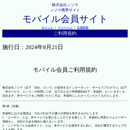
株式会社ノジマ
ノジマ携帯サイト
モバイル会員サイト
ポイント
｜
マイページ
｜
店舗検索
ご利用規約
施行日：2024年8月21日
モバイル会員ご利用規約
株式会社ノジマ（以下「当社」という）が提供するインターネット・サービスプログラム（以下
「本サービス」という）の利用につき、以下のとおり利用規約(以下「本規約」といいます）を
定めます。本サービスをご利用いただく方は、本規約にしたがっていただくものとします。
第1条（定義）
本規約における用語は、それぞれ以下の通りの意味を有するものとします。
1.「ユーザー」とは、本サービスを受けることができる者として、本規約に同意のうえユーザー
登録をし、当社が入会を認めた個人をいいます。
2.「ノジマモバイル会員サイト」とは、本サービスを提供するために、当社が運営するウェブサ
イトを指します。