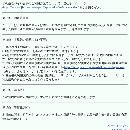
その他モバイル会員のご利用方法等について、当社ホームページ
(
https://www.nojima.co.jp/support/faq/question/mobile_member/
)をご参照ください。
第14条（損害賠償責任）
ユーザーは、本規約の違反又は本サービスの利用に関連して当社に損害を与えた場合、当社に発
生した損害（逸失利益及び弁護士費用を含みます。）を賠償します。
第15条（本規約の範囲および変更）
1. 当社は以下の場合に、本約款を変更できるものとします。
(1) 利用規約の変更が、お客様の一般の利益に適合するとき。
(2) 利用規約の変更が、契約をした目的に反せず、かつ、変更の必要性、変更後の内容の相当
性、変更の内容その他の変更に係る事情に照らして合理的なものであるとき。
2. 当社は前項による利用規約の変更にあたり、利用規約を変更する旨及び変更後の利用規約の内
容とその効力発生日を当社モバイル会員サイト(
https://m.nojima.co.jp/website/front/info/agreement
)
に掲示し、またはユーザーに電子メール等で通知します。
3. 変更後の利用規約の効力発生日以降にユーザーが本サービスを利用したときは、ユーザーは、
利用規約の変更に同意したものとみなします。
第16条（準拠法）
この規約に関する準拠法は、すべて日本国法が適用されるものとします。
第17条（管轄裁判所）
本規約に関する紛争が生じたときは、当社の本店所在地を管轄する裁判所を第一審の専属的合意
管轄裁判所とします。
ページトップへ
マイページへ