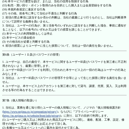
(14) 本サービスの運営を妨げ、または、当社の信用を毀損する行為
(15) 転売・買い回り・ポイント取得のみを目的とした購入または会員登録をする行為
(16) 本規約各規定に違反する行為
(17) その他、前各号に準じて当社が不適当と判断する行為
2. 前項の禁止事項に該当するか否かの判断は、当社の裁量により行うものとし、当社は判断基準
について説明する義務を負いません。
3. 当社は、ユーザーの行為が、第１項各号のいずれかに該当すると判断した場合、事前に通知す
ることなく、以下の各号のいずれか又は全ての措置を講じることができます。
(1) 本サービスの利用制限もしくは停止
(2) 本サービスの退会処分
(3) その他当社が必要と判断する行為
4. 前項の措置によりユーザーに生じた損害について、当社は一切の責任を負いません。
第6条（ユーザーＩＤ及びパスワードの管理）
1. ユーザーは、自己の責任で、本サービスに関するユーザーID及びパスワードを第三者に不正利
用されないよう、厳重に管理します。
2. ユーザーID及びパスワードを利用して行われた本サービス上の一切の行為はユーザーの行為と
みなします。
3. 当社は、ユーザーID及びパスワードの管理不十分等によって生じた損害に関する責任を負いま
せん。
4. ユーザーは、本サービス上のアカウントを第三者に対して貸与、譲渡、売買、質入、又は利用
させる等の行為をすることはできません。
第7条（個人情報の取扱い）
1. 当社は、業務を通じ知り得たユーザーの個人情報について、ノジマの『個人情報保護方針
(https://www.nojima.co.jp/corporation/privacy/)
』ならびに『プライバシーポリシー
(
https://m.nojima.co.jp/website/front/info/privacy
)』に則り、以下の目的で利用します。
(1) ユーザーがご購入又はご利用された商品又はサービスに関し、連絡、配達、工事、設定、修
理その他ユーザーのご要望にお応えさせて頂く為。
(2) 各種セール又はイベントへのご案内を送付させて頂く為。