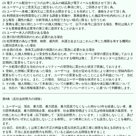
(3) 電子メール配信サービスのお申し込みの確認及び電子メールを配信させて頂く為。
(4) ユーザーよりご意見又はご提言をいただいた事項に対し、ご回答させて頂く為。
(5) ユーザーへ各種ご案内又はご意見をお聞きすることを目的として、連絡をさせて頂く為。
(6) 利用状況や利用環境などに関する調査を実施や、業務提携をした施設等や社内向けにさまざ
まな報告（属性の集計・分析等個人を特定できない様式に限る）を行うため
2. 業務を通じ知り得たユーザーの個人情報について、以下の各号に該当する場合、弊社は個人デ
ータを業務提携先企業等の第三者に提供することがあります。
(1) ユーザー本人の同意がある場合
(2) 第1項の利用目的のために必要のある場合
(3) 犯罪捜査の為など警察、検察、裁判所、弁護士会またはこれらに準じた権限を有する機関か
ら開示請求があった場合
(4) 会員の生命、身体又は財産の保護のために緊急に必要がある場合
3. 収集した個人情報をより安全性を高めるため、データセンターに保管の委託を実施しておりま
すが、データセンターでは個人情報にアクセスする権利は無く、又データセンターは当社により
定期的に監督をしております。
データ処理の委託を当社のセキュリティーの管理化に置かれた状況で実施しております。
4. 登録した情報に変更があった場合、ユーザーは、当社が定める方法により速やかに登録内容の
変更を行っていただくものとします。ユーザーが変更を怠ったことによる不利益について、当社
は責任を負いません。また、この場合、当社はユーザー登録を抹消することがあります。
5. その他、個人情報について本条項についての解釈に争いが出た場合や未記載の事項について
は、当社の『個人情報保護方針』ならびに『プライバシーポリシー』に基づいて判断致します。
第8条（反社会的勢力の排除）
1. ユーザーは、現在、暴力団、暴力団員、暴力団員でなくなった時から5年を経過しない者、暴
力団準構成員、暴力団関係企業、総会屋等、社会運動等標ぼうゴロ又は特殊知能暴力集団等、そ
の他これらに準ずる者（以下総称して「反社会的勢力」といいます。）に該当しないこと、及び
次の各号のいずれにも該当しないことを表明し、かつ将来にわたっても該当しないことを確約し
ます。
(1) 自己、自社若しくは第三者の不正の利益を図る目的又は第三者に損害を加える目的をもって
する等、不当に反社会的勢力を利用していると認められる関係を有すること