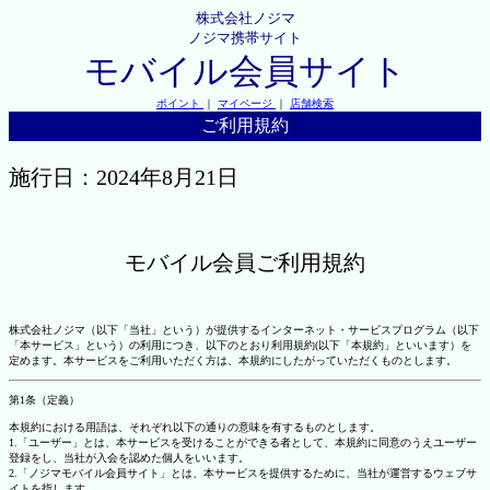
株式会社ノジマ
ノジマ携帯サイト
モバイル会員サイト
ポイント
｜
マイページ
｜
店舗検索
ご利用規約
施行日：2024年8月21日
モバイル会員ご利用規約
株式会社ノジマ（以下「当社」という）が提供するインターネット・サービスプログラム（以下
「本サービス」という）の利用につき、以下のとおり利用規約(以下「本規約」といいます）を
定めます。本サービスをご利用いただく方は、本規約にしたがっていただくものとします。
第1条（定義）
本規約における用語は、それぞれ以下の通りの意味を有するものとします。
1.「ユーザー」とは、本サービスを受けることができる者として、本規約に同意のうえユーザー
登録をし、当社が入会を認めた個人をいいます。
2.「ノジマモバイル会員サイト」とは、本サービスを提供するために、当社が運営するウェブサ
イトを指します。