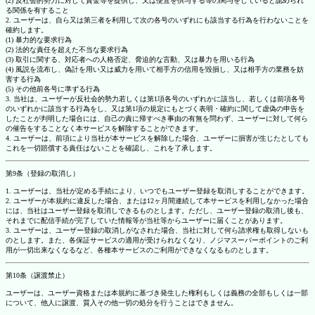
(2) 反社会的勢力に対して資金等を提供し、又は便宜を供与する等の関与をしていると認められ
る関係を有すること
2. ユーザーは、自ら又は第三者を利用して次の各号のいずれにも該当する行為を行わないことを
確約します。
(1) 暴力的な要求行為
(2) 法的な責任を超えた不当な要求行為
(3) 取引に関する、対応者への人格否定、脅迫的な言動、又は暴力を用いる行為
(4) 風説を流布し、偽計を用い又は威力を用いて相手方の信用を毀損し、又は相手方の業務を妨
害する行為
(5) その他前各号に準ずる行為
3. 当社は、ユーザーが反社会的勢力若しくは第1項各号のいずれかに該当し、若しくは前項各号
のいずれかに該当する行為をし、又は第1項の規定にもとづく表明・確約に関して虚偽の申告を
したことが判明した場合には、自己の責に帰すべき事由の有無を問わず、ユーザーに対して何ら
の催告をすることなく本サービスを解除することができます。
4. ユーザーは、前項により当社が本サービスを解除した場合、ユーザーに損害が生じたとしても
これを一切賠償する責任はないことを確認し、これを了承します。
第9条（登録の取消し）
1. ユーザーは、当社が定める手続により、いつでもユーザー登録を取消しすることができます。
2. ユーザーが本規約に違反した場合、または12ヶ月間連続して本サービスを利用しなかった場合
には、当社はユーザー登録を取消しできるものとします。ただし、ユーザー登録の取消し後も、
それまでに配信手続が完了していた情報等が当社等からユーザーに届くことがあります。
3. ユーザーは、ユーザー登録の取消しがなされた場合、当社に対して何ら請求権も取得しないも
のとします。また、各保証サービスの適用が受けられなくなり、ノジマスーパーポイントのご利
用が一切出来なくなるなど、各種本サービスのご利用ができなくなるものとします。
第10条（譲渡禁止）
ユーザーは、ユーザー資格または本規約に基づき発生した権利もしくは義務の全部もしくは一部
について、他人に譲渡、質入その他一切の処分を行うことはできません。