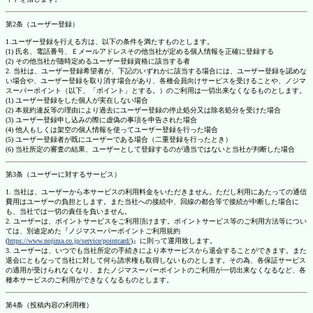
第2条（ユーザー登録）
1.ユーザー登録を行える方は、以下の条件を満たすものとします。
(1) 氏名、電話番号、Ｅメールアドレスその他当社が定める個人情報を正確に登録する
(2) その他当社が随時定めるユーザー登録資格に該当する者
2. 当社は、ユーザー登録希望者が、下記のいずれかに該当する場合には、ユーザー登録を認めな
い場合や、ユーザー登録を取り消す場合があり、各種会員向けサービスを受けることや、ノジマ
スーパーポイント（以下、「ポイント」とする。）のご利用は一切出来なくなるものとします。
(1) ユーザー登録をした個人が実在しない場合
(2) 本規約違反等の理由により過去にユーザー登録の停止処分又は除名処分を受けた場合
(3) ユーザー登録申し込みの際に虚偽の事項を申告された場合
(4) 他人もしくは架空の個人情報を使ってユーザー登録を行った場合
(5) ユーザー登録者が既にユーザーである場合（二重登録を行ったとき）
(6) 当社所定の審査の結果、ユーザーとして登録するのが適当ではないと当社が判断した場合
第3条（ユーザーに対するサービス）
1. 当社は、ユーザーから本サービスの利用料金をいただきません。ただし利用にあたっての通信
費用はユーザーの負担とします。また当社への接続中、回線の都合等で接続が中断した場合に
も、当社では一切の責任を負いません。
2. ユーザーは、ポイントサービスをご利用頂けます。ポイントサービス等のご利用方法等につい
ては、別途定めた『ノジマスーパーポイントご利用規約
(
https://www.nojima.co.jp/service/pointcard/
)』に則って運用致します。
3. ユーザーは、いつでも当社所定の手続きにより本サービスから退会することができます。また
退会にともなって当社に対して何ら請求権も取得しないものとします。その為、各保証サービス
の適用が受けられなくなり、またノジマスーパーポイントのご利用が一切出来なくなるなど、各
種本サービスのご利用ができなくなるものとします。
第4条（投稿内容の利用権）