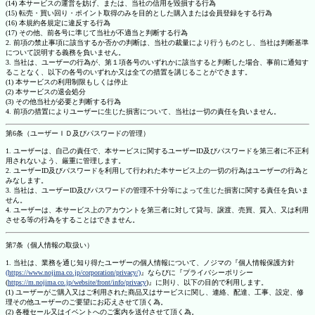
(14) 本サービスの運営を妨げ、または、当社の信用を毀損する行為
(15) 転売・買い回り・ポイント取得のみを目的とした購入または会員登録をする行為
(16) 本規約各規定に違反する行為
(17) その他、前各号に準じて当社が不適当と判断する行為
2. 前項の禁止事項に該当するか否かの判断は、当社の裁量により行うものとし、当社は判断基準
について説明する義務を負いません。
3. 当社は、ユーザーの行為が、第１項各号のいずれかに該当すると判断した場合、事前に通知す
ることなく、以下の各号のいずれか又は全ての措置を講じることができます。
(1) 本サービスの利用制限もしくは停止
(2) 本サービスの退会処分
(3) その他当社が必要と判断する行為
4. 前項の措置によりユーザーに生じた損害について、当社は一切の責任を負いません。
第6条（ユーザーＩＤ及びパスワードの管理）
1. ユーザーは、自己の責任で、本サービスに関するユーザーID及びパスワードを第三者に不正利
用されないよう、厳重に管理します。
2. ユーザーID及びパスワードを利用して行われた本サービス上の一切の行為はユーザーの行為と
みなします。
3. 当社は、ユーザーID及びパスワードの管理不十分等によって生じた損害に関する責任を負いま
せん。
4. ユーザーは、本サービス上のアカウントを第三者に対して貸与、譲渡、売買、質入、又は利用
させる等の行為をすることはできません。
第7条（個人情報の取扱い）
1. 当社は、業務を通じ知り得たユーザーの個人情報について、ノジマの『個人情報保護方針
(https://www.nojima.co.jp/corporation/privacy/)
』ならびに『プライバシーポリシー
(
https://m.nojima.co.jp/website/front/info/privacy
)』に則り、以下の目的で利用します。
(1) ユーザーがご購入又はご利用された商品又はサービスに関し、連絡、配達、工事、設定、修
理その他ユーザーのご要望にお応えさせて頂く為。
(2) 各種セール又はイベントへのご案内を送付させて頂く為。