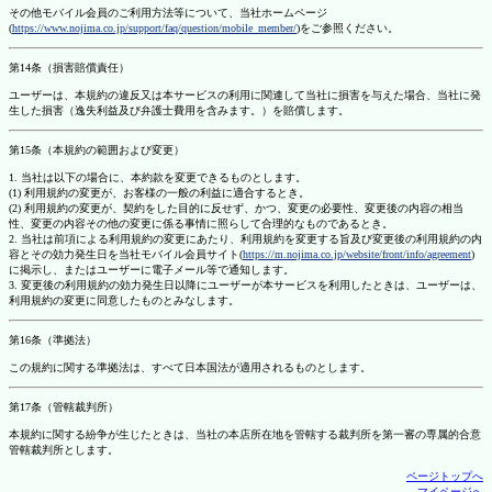
その他モバイル会員のご利用方法等について、当社ホームページ
(
https://www.nojima.co.jp/support/faq/question/mobile_member/
)をご参照ください。
第14条（損害賠償責任）
ユーザーは、本規約の違反又は本サービスの利用に関連して当社に損害を与えた場合、当社に発
生した損害（逸失利益及び弁護士費用を含みます。）を賠償します。
第15条（本規約の範囲および変更）
1. 当社は以下の場合に、本約款を変更できるものとします。
(1) 利用規約の変更が、お客様の一般の利益に適合するとき。
(2) 利用規約の変更が、契約をした目的に反せず、かつ、変更の必要性、変更後の内容の相当
性、変更の内容その他の変更に係る事情に照らして合理的なものであるとき。
2. 当社は前項による利用規約の変更にあたり、利用規約を変更する旨及び変更後の利用規約の内
容とその効力発生日を当社モバイル会員サイト(
https://m.nojima.co.jp/website/front/info/agreement
)
に掲示し、またはユーザーに電子メール等で通知します。
3. 変更後の利用規約の効力発生日以降にユーザーが本サービスを利用したときは、ユーザーは、
利用規約の変更に同意したものとみなします。
第16条（準拠法）
この規約に関する準拠法は、すべて日本国法が適用されるものとします。
第17条（管轄裁判所）
本規約に関する紛争が生じたときは、当社の本店所在地を管轄する裁判所を第一審の専属的合意
管轄裁判所とします。
ページトップへ
マイページへ