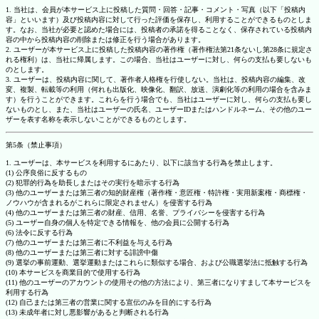
1. 当社は、会員が本サービス上に投稿した質問・回答・記事・コメント・写真（以下「投稿内
容」といいます）及び投稿内容に対して行った評価を保存し、利用することができるものとしま
す。なお、当社が必要と認めた場合には、投稿者の承諾を得ることなく、保存されている投稿内
容の中から投稿内容の削除または修正を行う場合があります。
2. ユーザーが本サービス上に投稿した投稿内容の著作権（著作権法第21条ないし第28条に規定さ
れる権利）は、当社に帰属します。この場合、当社はユーザーに対し、何らの支払も要しないも
のとします。
3. ユーザーは、投稿内容に関して、著作者人格権を行使しない。当社は、投稿内容の編集、改
変、複製、転載等の利用（何れも出版化、映像化、翻訳、放送、演劇化等の利用の場合を含みま
す）を行うことができます。これらを行う場合でも、当社はユーザーに対し、何らの支払も要し
ないものとし、また、当社はユーザーの氏名、ユーザーIDまたはハンドルネーム、その他のユー
ザーを表す名称を表示しないことができるものとします。
第5条（禁止事項）
1. ユーザーは、本サービスを利用するにあたり、以下に該当する行為を禁止します。
(1) 公序良俗に反するもの
(2) 犯罪的行為を助長しまたはその実行を暗示する行為
(3) 他のユーザーまたは第三者の知的財産権（著作権・意匠権・特許権・実用新案権・商標権・
ノウハウが含まれるがこれらに限定されません）を侵害する行為
(4) 他のユーザーまたは第三者の財産、信用、名誉、プライバシーを侵害する行為
(5) ユーザー自身の個人を特定できる情報を、他の会員に公開する行為
(6) 法令に反する行為
(7) 他のユーザーまたは第三者に不利益を与える行為
(8) 他のユーザーまたは第三者に対する誹謗中傷
(9) 選挙の事前運動、選挙運動またはこれらに類似する場合、および公職選挙法に抵触する行為
(10) 本サービスを商業目的で使用する行為
(11) 他のユーザーのアカウントの使用その他の方法により、第三者になりすまして本サービスを
利用する行為
(12) 自己または第三者の営業に関する宣伝のみを目的にする行為
(13) 未成年者に対し悪影響があると判断される行為