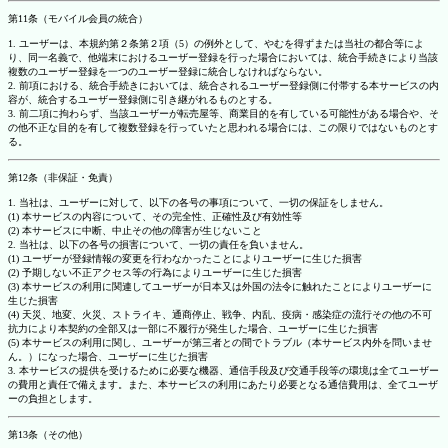
第11条（モバイル会員の統合）
1. ユーザーは、本規約第２条第２項（5）の例外として、やむを得ずまたは当社の都合等によ
り、同一名義で、他端末におけるユーザー登録を行った場合においては、統合手続きにより当該
複数のユーザー登録を一つのユーザー登録に統合しなければならない。
2. 前項における、統合手続きにおいては、統合されるユーザー登録側に付帯する本サービスの内
容が、統合するユーザー登録側に引き継がれるものとする。
3. 前二項に拘わらず、当該ユーザーが転売屋等、商業目的を有している可能性がある場合や、そ
の他不正な目的を有して複数登録を行っていたと思われる場合には、この限りではないものとす
る。
第12条（非保証・免責）
1. 当社は、ユーザーに対して、以下の各号の事項について、一切の保証をしません。
(1) 本サービスの内容について、その完全性、正確性及び有効性等
(2) 本サービスに中断、中止その他の障害が生じないこと
2. 当社は、以下の各号の損害について、一切の責任を負いません。
(1) ユーザーが登録情報の変更を行わなかったことによりユーザーに生じた損害
(2) 予期しない不正アクセス等の行為によりユーザーに生じた損害
(3) 本サービスの利用に関連してユーザーが日本又は外国の法令に触れたことによりユーザーに
生じた損害
(4) 天災、地変、火災、ストライキ、通商停止、戦争、内乱、疫病・感染症の流行その他の不可
抗力により本契約の全部又は一部に不履行が発生した場合、ユーザーに生じた損害
(5) 本サービスの利用に関し、ユーザーが第三者との間でトラブル（本サービス内外を問いませ
ん。）になった場合、ユーザーに生じた損害
3. 本サービスの提供を受けるために必要な機器、通信手段及び交通手段等の環境は全てユーザー
の費用と責任で備えます。また、本サービスの利用にあたり必要となる通信費用は、全てユーザ
ーの負担とします。
第13条（その他）