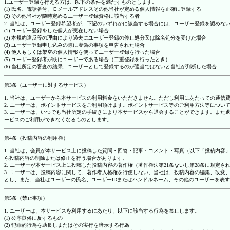
1.ユーザー登録を行える方は、以下の条件を満たすものとします。
(1) 氏名、電話番号、Ｅメールアドレスその他当社が定める個人情報を正確に登録する
(2) その他当社が随時定めるユーザー登録資格に該当する者
2. 当社は、ユーザー登録希望者が、下記のいずれかに該当する場合には、ユーザー登録を認め
(1) ユーザー登録をした個人が実在しない場合
(2) 本規約違反等の理由により過去にユーザー登録の停止処分又は除名処分を受けた場合
(3) ユーザー登録申し込みの際に虚偽の事項を申告された場合
(4) 他人もしくは架空の個人情報を使ってユーザー登録を行った場合
(5) ユーザー登録者が既にユーザーである場合（二重登録を行ったとき）
(6) 当社所定の審査の結果、ユーザーとして登録するのが適当ではないと当社が判断した場合
第3条（ユーザーに対するサービス）
1. 当社は、ユーザーから本サービスの利用料金をいただきません。ただし利用にあたっての通
2. ユーザーは、ポイントサービスをご利用頂けます。ポイントサービス等のご利用方法等につい
3. ユーザーは、いつでも当社所定の手続きにより本サービスから退会することができます。ま
ービスのご利用ができなくなるものとします。
第4条（投稿内容の利用権）
1. 当社は、会員が本サービス上に投稿した質問・回答・記事・コメント・写真（以下「投稿内
ら投稿内容の削除または修正を行う場合があります。
2. ユーザーが本サービス上に投稿した投稿内容の著作権（著作権法第21条ないし第28条に規
3. ユーザーは、投稿内容に関して、著作者人格権を行使しない。当社は、投稿内容の編集、改
とし、また、当社はユーザーの氏名、ユーザーIDまたはハンドルネーム、その他のユーザーを表
第5条（禁止事項）
1. ユーザーは、本サービスを利用するにあたり、以下に該当する行為を禁止します。
(1) 公序良俗に反するもの
(2) 犯罪的行為を助長しまたはその実行を暗示する行為