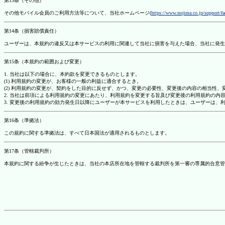
第13条（その他）
その他モバイル会員のご利用方法等について、当社ホームページ(
https://www.nojima.co.jp/support/f
第14条（損害賠償責任）
ユーザーは、本規約の違反又は本サービスの利用に関連して当社に損害を与えた場合、当社に発生
第15条（本規約の範囲および変更）
1. 当社は以下の場合に、本約款を変更できるものとします。
(1) 利用規約の変更が、お客様の一般の利益に適合するとき。
(2) 利用規約の変更が、契約をした目的に反せず、かつ、変更の必要性、変更後の内容の相当性
2. 当社は前項による利用規約の変更にあたり、利用規約を変更する旨及び変更後の利用規約の内
3. 変更後の利用規約の効力発生日以降にユーザーが本サービスを利用したときは、ユーザーは、
第16条（準拠法）
この規約に関する準拠法は、すべて日本国法が適用されるものとします。
第17条（管轄裁判所）
本規約に関する紛争が生じたときは、当社の本店所在地を管轄する裁判所を第一審の専属的合意管