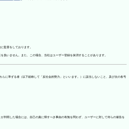
的に監督をしております。
任を負いません。また、この場合、当社はユーザー登録を抹消することがあります。
これらに準ずる者（以下総称して「反社会的勢力」といいます。）に該当しないこと、及び次の各号
ことが判明した場合には、自己の責に帰すべき事由の有無を問わず、ユーザーに対して何らの催告を