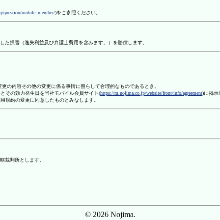
aq/question/mobile_member/
)をご参照ください。
した損害（逸失利益及び弁護士費用を含みます。）を賠償します。
、変更の内容その他の変更に係る事情に照らして合理的なものであるとき。
容とその効力発生日を当社モバイル会員サイト(
https://m.nojima.co.jp/website/front/info/agreement
)に掲
利用規約の変更に同意したものとみなします。
轄裁判所とします。
© 2026 Nojima.