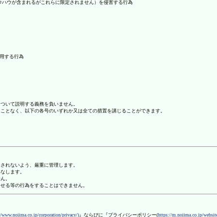
ノウハウが含まれるがこれらに限定されません）を侵害する行為
利用する行為
について説明する義務を負いません。
ることなく、以下の各号のいずれか又は全ての措置を講じることができます。
用されないよう、厳重に管理します。
みなします。
せん。
させる等の行為をすることはできません。
//www.nojima.co.jp/corporation/privacy/)
』ならびに『プライバシーポリシー(
https://m.nojima.co.jp/website