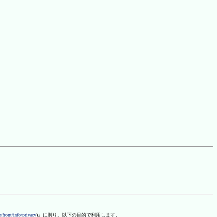
/front/info/privacy
)』に則り、以下の目的で利用します。