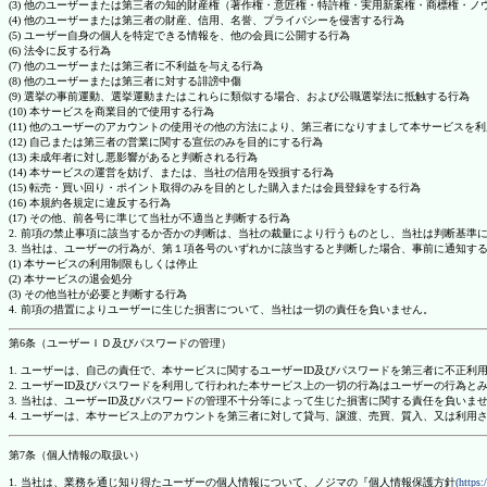
(3) 他のユーザーまたは第三者の知的財産権（著作権・意匠権・特許権・実用新案権・商標権・
(4) 他のユーザーまたは第三者の財産、信用、名誉、プライバシーを侵害する行為
(5) ユーザー自身の個人を特定できる情報を、他の会員に公開する行為
(6) 法令に反する行為
(7) 他のユーザーまたは第三者に不利益を与える行為
(8) 他のユーザーまたは第三者に対する誹謗中傷
(9) 選挙の事前運動、選挙運動またはこれらに類似する場合、および公職選挙法に抵触する行為
(10) 本サービスを商業目的で使用する行為
(11) 他のユーザーのアカウントの使用その他の方法により、第三者になりすまして本サービスを
(12) 自己または第三者の営業に関する宣伝のみを目的にする行為
(13) 未成年者に対し悪影響があると判断される行為
(14) 本サービスの運営を妨げ、または、当社の信用を毀損する行為
(15) 転売・買い回り・ポイント取得のみを目的とした購入または会員登録をする行為
(16) 本規約各規定に違反する行為
(17) その他、前各号に準じて当社が不適当と判断する行為
2. 前項の禁止事項に該当するか否かの判断は、当社の裁量により行うものとし、当社は判断基準
3. 当社は、ユーザーの行為が、第１項各号のいずれかに該当すると判断した場合、事前に通知す
(1) 本サービスの利用制限もしくは停止
(2) 本サービスの退会処分
(3) その他当社が必要と判断する行為
4. 前項の措置によりユーザーに生じた損害について、当社は一切の責任を負いません。
第6条（ユーザーＩＤ及びパスワードの管理）
1. ユーザーは、自己の責任で、本サービスに関するユーザーID及びパスワードを第三者に不正利
2. ユーザーID及びパスワードを利用して行われた本サービス上の一切の行為はユーザーの行為と
3. 当社は、ユーザーID及びパスワードの管理不十分等によって生じた損害に関する責任を負いま
4. ユーザーは、本サービス上のアカウントを第三者に対して貸与、譲渡、売買、質入、又は利用
第7条（個人情報の取扱い）
1. 当社は、業務を通じ知り得たユーザーの個人情報について、ノジマの『個人情報保護方針
(https: