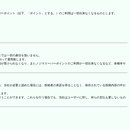
パーポイント（以下、「ポイント」とする。）のご利用は一切出来なくなるものとします。
社では一切の責任を負いません。
に則って運用致します。
用が受けられなくなり、またノジマスーパーポイントのご利用が一切出来なくなるなど、各種本サ
お、当社が必要と認めた場合には、投稿者の承諾を得ることなく、保存されている投稿内容の中か
します。
行うことができます。これらを行う場合でも、当社はユーザーに対し、何らの支払も要しないもの