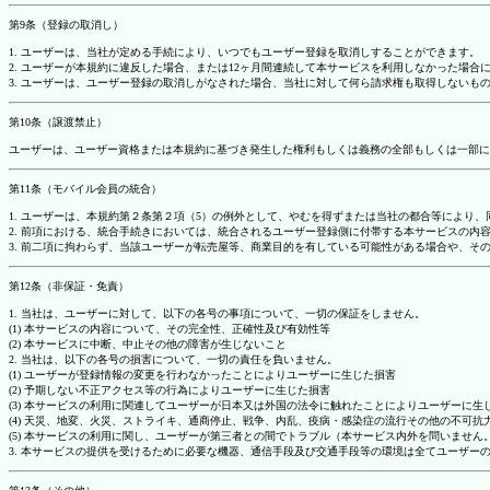
第9条（登録の取消し）
1. ユーザーは、当社が定める手続により、いつでもユーザー登録を取消しすることができます。
2. ユーザーが本規約に違反した場合、または12ヶ月間連続して本サービスを利用しなかった場
3. ユーザーは、ユーザー登録の取消しがなされた場合、当社に対して何ら請求権も取得しない
第10条（譲渡禁止）
ユーザーは、ユーザー資格または本規約に基づき発生した権利もしくは義務の全部もしくは一部に
第11条（モバイル会員の統合）
1. ユーザーは、本規約第２条第２項（5）の例外として、やむを得ずまたは当社の都合等によ
2. 前項における、統合手続きにおいては、統合されるユーザー登録側に付帯する本サービスの内
3. 前二項に拘わらず、当該ユーザーが転売屋等、商業目的を有している可能性がある場合や、
第12条（非保証・免責）
1. 当社は、ユーザーに対して、以下の各号の事項について、一切の保証をしません。
(1) 本サービスの内容について、その完全性、正確性及び有効性等
(2) 本サービスに中断、中止その他の障害が生じないこと
2. 当社は、以下の各号の損害について、一切の責任を負いません。
(1) ユーザーが登録情報の変更を行わなかったことによりユーザーに生じた損害
(2) 予期しない不正アクセス等の行為によりユーザーに生じた損害
(3) 本サービスの利用に関連してユーザーが日本又は外国の法令に触れたことによりユーザーに生
(4) 天災、地変、火災、ストライキ、通商停止、戦争、内乱、疫病・感染症の流行その他の不可
(5) 本サービスの利用に関し、ユーザーが第三者との間でトラブル（本サービス内外を問いませ
3. 本サービスの提供を受けるために必要な機器、通信手段及び交通手段等の環境は全てユーザ