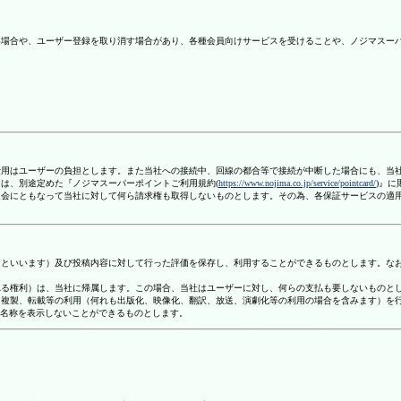
ない場合や、ユーザー登録を取り消す場合があり、各種会員向けサービスを受けることや、ノジマスー
信費用はユーザーの負担とします。また当社への接続中、回線の都合等で接続が中断した場合にも、当
ては、別途定めた『ノジマスーパーポイントご利用規約(
https://www.nojima.co.jp/service/pointcard/
)』
た退会にともなって当社に対して何ら請求権も取得しないものとします。その為、各保証サービスの適
容」といいます）及び投稿内容に対して行った評価を保存し、利用することができるものとします。な
定される権利）は、当社に帰属します。この場合、当社はユーザーに対し、何らの支払も要しないものと
変、複製、転載等の利用（何れも出版化、映像化、翻訳、放送、演劇化等の利用の場合を含みます）を
す名称を表示しないことができるものとします。