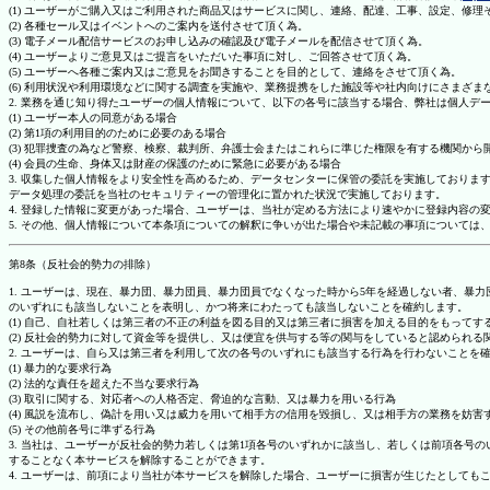
(1) ユーザーがご購入又はご利用された商品又はサービスに関し、連絡、配達、工事、設定、修
(2) 各種セール又はイベントへのご案内を送付させて頂く為。
(3) 電子メール配信サービスのお申し込みの確認及び電子メールを配信させて頂く為。
(4) ユーザーよりご意見又はご提言をいただいた事項に対し、ご回答させて頂く為。
(5) ユーザーへ各種ご案内又はご意見をお聞きすることを目的として、連絡をさせて頂く為。
(6) 利用状況や利用環境などに関する調査を実施や、業務提携をした施設等や社内向けにさまざ
2. 業務を通じ知り得たユーザーの個人情報について、以下の各号に該当する場合、弊社は個人デ
(1) ユーザー本人の同意がある場合
(2) 第1項の利用目的のために必要のある場合
(3) 犯罪捜査の為など警察、検察、裁判所、弁護士会またはこれらに準じた権限を有する機関から
(4) 会員の生命、身体又は財産の保護のために緊急に必要がある場合
3. 収集した個人情報をより安全性を高めるため、データセンターに保管の委託を実施しており
データ処理の委託を当社のセキュリティーの管理化に置かれた状況で実施しております。
4. 登録した情報に変更があった場合、ユーザーは、当社が定める方法により速やかに登録内容
5. その他、個人情報について本条項についての解釈に争いが出た場合や未記載の事項について
第8条（反社会的勢力の排除）
1. ユーザーは、現在、暴力団、暴力団員、暴力団員でなくなった時から5年を経過しない者、
のいずれにも該当しないことを表明し、かつ将来にわたっても該当しないことを確約します。
(1) 自己、自社若しくは第三者の不正の利益を図る目的又は第三者に損害を加える目的をもって
(2) 反社会的勢力に対して資金等を提供し、又は便宜を供与する等の関与をしていると認められる
2. ユーザーは、自ら又は第三者を利用して次の各号のいずれにも該当する行為を行わないことを
(1) 暴力的な要求行為
(2) 法的な責任を超えた不当な要求行為
(3) 取引に関する、対応者への人格否定、脅迫的な言動、又は暴力を用いる行為
(4) 風説を流布し、偽計を用い又は威力を用いて相手方の信用を毀損し、又は相手方の業務を妨害
(5) その他前各号に準ずる行為
3. 当社は、ユーザーが反社会的勢力若しくは第1項各号のいずれかに該当し、若しくは前項各
することなく本サービスを解除することができます。
4. ユーザーは、前項により当社が本サービスを解除した場合、ユーザーに損害が生じたとしても