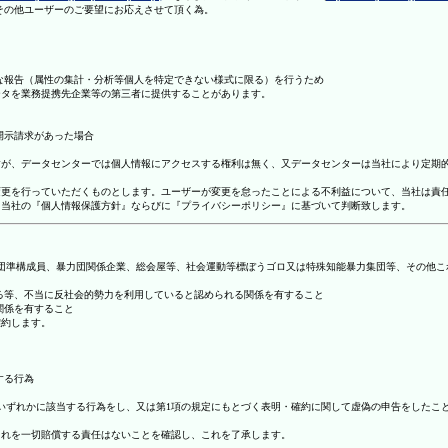
理その他ユーザーのご要望にお応えさせて頂く為。
まな報告（属性の集計・分析等個人を特定できない様式に限る）を行うため
ータを業務提携先企業等の第三者に提供することがあります。
開示請求があった場合
ますが、データセンターでは個人情報にアクセスする権利は無く、又データセンターは当社により定期
の変更を行っていただくものとします。ユーザーが変更を怠ったことによる不利益について、当社は責
は、当社の『個人情報保護方針』ならびに『プライバシーポリシー』に基づいて判断致します。
暴力団準構成員、暴力団関係企業、総会屋等、社会運動等標ぼうゴロ又は特殊知能暴力集団等、その他
する等、不当に反社会的勢力を利用していると認められる関係を有すること
関係を有すること
確約します。
する行為
号のいずれかに該当する行為をし、又は第1項の規定にもとづく表明・確約に関して虚偽の申告をした
これを一切賠償する責任はないことを確認し、これを了承します。