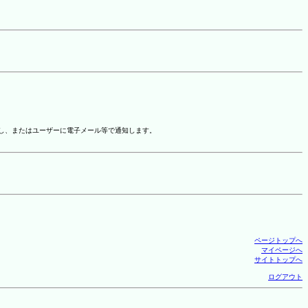
示し、またはユーザーに電子メール等で通知します。
ページトップへ
マイページへ
サイトトップへ
ログアウト