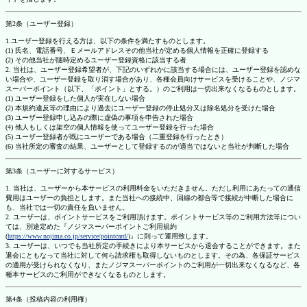
第2条（ユーザー登録）
1.ユーザー登録を行える方は、以下の条件を満たすものとします。
(1) 氏名、電話番号、Ｅメールアドレスその他当社が定める個人情報を正確に登録する
(2) その他当社が随時定めるユーザー登録資格に該当する者
2. 当社は、ユーザー登録希望者が、下記のいずれかに該当する場合には、ユーザー登録を認めな
い場合や、ユーザー登録を取り消す場合があり、各種会員向けサービスを受けることや、ノジマ
スーパーポイント（以下、「ポイント」とする。）のご利用は一切出来なくなるものとします。
(1) ユーザー登録をした個人が実在しない場合
(2) 本規約違反等の理由により過去にユーザー登録の停止処分又は除名処分を受けた場合
(3) ユーザー登録申し込みの際に虚偽の事項を申告された場合
(4) 他人もしくは架空の個人情報を使ってユーザー登録を行った場合
(5) ユーザー登録者が既にユーザーである場合（二重登録を行ったとき）
(6) 当社所定の審査の結果、ユーザーとして登録するのが適当ではないと当社が判断した場合
第3条（ユーザーに対するサービス）
1. 当社は、ユーザーから本サービスの利用料金をいただきません。ただし利用にあたっての通信
費用はユーザーの負担とします。また当社への接続中、回線の都合等で接続が中断した場合に
も、当社では一切の責任を負いません。
2. ユーザーは、ポイントサービスをご利用頂けます。ポイントサービス等のご利用方法等につい
ては、別途定めた『ノジマスーパーポイントご利用規約
(
https://www.nojima.co.jp/service/pointcard/
)』に則って運用致します。
3. ユーザーは、いつでも当社所定の手続きにより本サービスから退会することができます。また
退会にともなって当社に対して何ら請求権も取得しないものとします。その為、各保証サービス
の適用が受けられなくなり、またノジマスーパーポイントのご利用が一切出来なくなるなど、各
種本サービスのご利用ができなくなるものとします。
第4条（投稿内容の利用権）