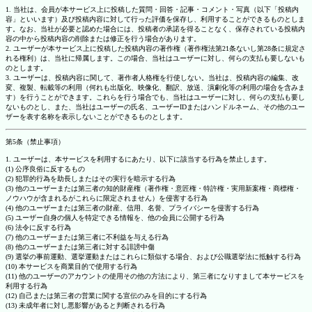
1. 当社は、会員が本サービス上に投稿した質問・回答・記事・コメント・写真（以下「投稿内
容」といいます）及び投稿内容に対して行った評価を保存し、利用することができるものとしま
す。なお、当社が必要と認めた場合には、投稿者の承諾を得ることなく、保存されている投稿内
容の中から投稿内容の削除または修正を行う場合があります。
2. ユーザーが本サービス上に投稿した投稿内容の著作権（著作権法第21条ないし第28条に規定さ
れる権利）は、当社に帰属します。この場合、当社はユーザーに対し、何らの支払も要しないも
のとします。
3. ユーザーは、投稿内容に関して、著作者人格権を行使しない。当社は、投稿内容の編集、改
変、複製、転載等の利用（何れも出版化、映像化、翻訳、放送、演劇化等の利用の場合を含みま
す）を行うことができます。これらを行う場合でも、当社はユーザーに対し、何らの支払も要し
ないものとし、また、当社はユーザーの氏名、ユーザーIDまたはハンドルネーム、その他のユー
ザーを表す名称を表示しないことができるものとします。
第5条（禁止事項）
1. ユーザーは、本サービスを利用するにあたり、以下に該当する行為を禁止します。
(1) 公序良俗に反するもの
(2) 犯罪的行為を助長しまたはその実行を暗示する行為
(3) 他のユーザーまたは第三者の知的財産権（著作権・意匠権・特許権・実用新案権・商標権・
ノウハウが含まれるがこれらに限定されません）を侵害する行為
(4) 他のユーザーまたは第三者の財産、信用、名誉、プライバシーを侵害する行為
(5) ユーザー自身の個人を特定できる情報を、他の会員に公開する行為
(6) 法令に反する行為
(7) 他のユーザーまたは第三者に不利益を与える行為
(8) 他のユーザーまたは第三者に対する誹謗中傷
(9) 選挙の事前運動、選挙運動またはこれらに類似する場合、および公職選挙法に抵触する行為
(10) 本サービスを商業目的で使用する行為
(11) 他のユーザーのアカウントの使用その他の方法により、第三者になりすまして本サービスを
利用する行為
(12) 自己または第三者の営業に関する宣伝のみを目的にする行為
(13) 未成年者に対し悪影響があると判断される行為