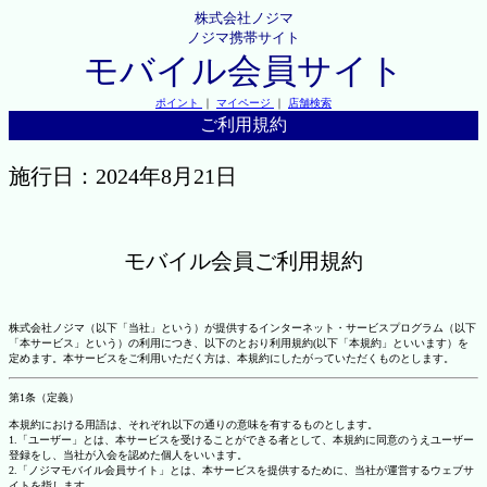
株式会社ノジマ
ノジマ携帯サイト
モバイル会員サイト
ポイント
｜
マイページ
｜
店舗検索
ご利用規約
施行日：2024年8月21日
モバイル会員ご利用規約
株式会社ノジマ（以下「当社」という）が提供するインターネット・サービスプログラム（以下
「本サービス」という）の利用につき、以下のとおり利用規約(以下「本規約」といいます）を
定めます。本サービスをご利用いただく方は、本規約にしたがっていただくものとします。
第1条（定義）
本規約における用語は、それぞれ以下の通りの意味を有するものとします。
1.「ユーザー」とは、本サービスを受けることができる者として、本規約に同意のうえユーザー
登録をし、当社が入会を認めた個人をいいます。
2.「ノジマモバイル会員サイト」とは、本サービスを提供するために、当社が運営するウェブサ
イトを指します。