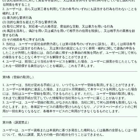
(2) 反社会的勢力に対して資金等を提供し、又は便宜を供与する等の関与をしていると認められ
る関係を有すること
2. ユーザーは、自ら又は第三者を利用して次の各号のいずれにも該当する行為を行わないことを
確約します。
(1) 暴力的な要求行為
(2) 法的な責任を超えた不当な要求行為
(3) 取引に関する、対応者への人格否定、脅迫的な言動、又は暴力を用いる行為
(4) 風説を流布し、偽計を用い又は威力を用いて相手方の信用を毀損し、又は相手方の業務を妨
害する行為
(5) その他前各号に準ずる行為
3. 当社は、ユーザーが反社会的勢力若しくは第1項各号のいずれかに該当し、若しくは前項各号
のいずれかに該当する行為をし、又は第1項の規定にもとづく表明・確約に関して虚偽の申告を
したことが判明した場合には、自己の責に帰すべき事由の有無を問わず、ユーザーに対して何ら
の催告をすることなく本サービスを解除することができます。
4. ユーザーは、前項により当社が本サービスを解除した場合、ユーザーに損害が生じたとしても
これを一切賠償する責任はないことを確認し、これを了承します。
第9条（登録の取消し）
1. ユーザーは、当社が定める手続により、いつでもユーザー登録を取消しすることができます。
2. ユーザーが本規約に違反した場合、または12ヶ月間連続して本サービスを利用しなかった場合
には、当社はユーザー登録を取消しできるものとします。ただし、ユーザー登録の取消し後も、
それまでに配信手続が完了していた情報等が当社等からユーザーに届くことがあります。
3. ユーザーは、ユーザー登録の取消しがなされた場合、当社に対して何ら請求権も取得しないも
のとします。また、各保証サービスの適用が受けられなくなり、ノジマスーパーポイントのご利
用が一切出来なくなるなど、各種本サービスのご利用ができなくなるものとします。
第10条（譲渡禁止）
ユーザーは、ユーザー資格または本規約に基づき発生した権利もしくは義務の全部もしくは一部
について、他人に譲渡、質入その他一切の処分を行うことはできません。