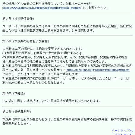
その他モバイル会員のご利用方法等について、当社ホームページ
(
https://www.nojima.co.jp/support/faq/question/mobile_member/
)をご参照ください。
第14条（損害賠償責任）
ユーザーは、本規約の違反又は本サービスの利用に関連して当社に損害を与えた場合、当社に発
生した損害（逸失利益及び弁護士費用を含みます。）を賠償します。
第15条（本規約の範囲および変更）
1. 当社は以下の場合に、本約款を変更できるものとします。
(1) 利用規約の変更が、お客様の一般の利益に適合するとき。
(2) 利用規約の変更が、契約をした目的に反せず、かつ、変更の必要性、変更後の内容の相当
性、変更の内容その他の変更に係る事情に照らして合理的なものであるとき。
2. 当社は前項による利用規約の変更にあたり、利用規約を変更する旨及び変更後の利用規約の内
容とその効力発生日を当社モバイル会員サイト(
https://m.nojima.co.jp/website/front/info/agreement
)
に掲示し、またはユーザーに電子メール等で通知します。
3. 変更後の利用規約の効力発生日以降にユーザーが本サービスを利用したときは、ユーザーは、
利用規約の変更に同意したものとみなします。
第16条（準拠法）
この規約に関する準拠法は、すべて日本国法が適用されるものとします。
第17条（管轄裁判所）
本規約に関する紛争が生じたときは、当社の本店所在地を管轄する裁判所を第一審の専属的合意
管轄裁判所とします。
ページトップへ
マイページへ