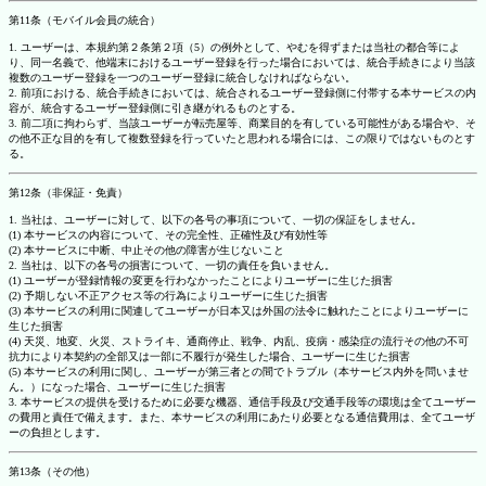
第11条（モバイル会員の統合）
1. ユーザーは、本規約第２条第２項（5）の例外として、やむを得ずまたは当社の都合等によ
り、同一名義で、他端末におけるユーザー登録を行った場合においては、統合手続きにより当該
複数のユーザー登録を一つのユーザー登録に統合しなければならない。
2. 前項における、統合手続きにおいては、統合されるユーザー登録側に付帯する本サービスの内
容が、統合するユーザー登録側に引き継がれるものとする。
3. 前二項に拘わらず、当該ユーザーが転売屋等、商業目的を有している可能性がある場合や、そ
の他不正な目的を有して複数登録を行っていたと思われる場合には、この限りではないものとす
る。
第12条（非保証・免責）
1. 当社は、ユーザーに対して、以下の各号の事項について、一切の保証をしません。
(1) 本サービスの内容について、その完全性、正確性及び有効性等
(2) 本サービスに中断、中止その他の障害が生じないこと
2. 当社は、以下の各号の損害について、一切の責任を負いません。
(1) ユーザーが登録情報の変更を行わなかったことによりユーザーに生じた損害
(2) 予期しない不正アクセス等の行為によりユーザーに生じた損害
(3) 本サービスの利用に関連してユーザーが日本又は外国の法令に触れたことによりユーザーに
生じた損害
(4) 天災、地変、火災、ストライキ、通商停止、戦争、内乱、疫病・感染症の流行その他の不可
抗力により本契約の全部又は一部に不履行が発生した場合、ユーザーに生じた損害
(5) 本サービスの利用に関し、ユーザーが第三者との間でトラブル（本サービス内外を問いませ
ん。）になった場合、ユーザーに生じた損害
3. 本サービスの提供を受けるために必要な機器、通信手段及び交通手段等の環境は全てユーザー
の費用と責任で備えます。また、本サービスの利用にあたり必要となる通信費用は、全てユーザ
ーの負担とします。
第13条（その他）