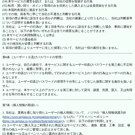
(14) 本サービスの運営を妨げ、または、当社の信用を毀損する行為
(15) 転売・買い回り・ポイント取得のみを目的とした購入または会員登録をする行為
(16) 本規約各規定に違反する行為
(17) その他、前各号に準じて当社が不適当と判断する行為
2. 前項の禁止事項に該当するか否かの判断は、当社の裁量により行うものとし、当社は判断基準
について説明する義務を負いません。
3. 当社は、ユーザーの行為が、第１項各号のいずれかに該当すると判断した場合、事前に通知す
ることなく、以下の各号のいずれか又は全ての措置を講じることができます。
(1) 本サービスの利用制限もしくは停止
(2) 本サービスの退会処分
(3) その他当社が必要と判断する行為
4. 前項の措置によりユーザーに生じた損害について、当社は一切の責任を負いません。
第6条（ユーザーＩＤ及びパスワードの管理）
1. ユーザーは、自己の責任で、本サービスに関するユーザーID及びパスワードを第三者に不正利
用されないよう、厳重に管理します。
2. ユーザーID及びパスワードを利用して行われた本サービス上の一切の行為はユーザーの行為と
みなします。
3. 当社は、ユーザーID及びパスワードの管理不十分等によって生じた損害に関する責任を負いま
せん。
4. ユーザーは、本サービス上のアカウントを第三者に対して貸与、譲渡、売買、質入、又は利用
させる等の行為をすることはできません。
第7条（個人情報の取扱い）
1. 当社は、業務を通じ知り得たユーザーの個人情報について、ノジマの『個人情報保護方針
(https://www.nojima.co.jp/corporation/privacy/)
』ならびに『プライバシーポリシー
(
https://m.nojima.co.jp/website/front/info/privacy
)』に則り、以下の目的で利用します。
(1) ユーザーがご購入又はご利用された商品又はサービスに関し、連絡、配達、工事、設定、修
理その他ユーザーのご要望にお応えさせて頂く為。
(2) 各種セール又はイベントへのご案内を送付させて頂く為。