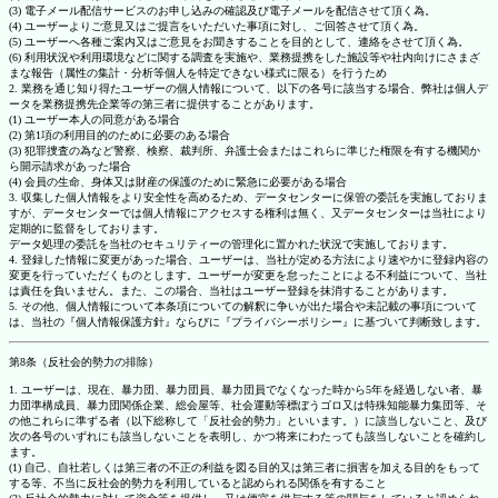
(3) 電子メール配信サービスのお申し込みの確認及び電子メールを配信させて頂く為。
(4) ユーザーよりご意見又はご提言をいただいた事項に対し、ご回答させて頂く為。
(5) ユーザーへ各種ご案内又はご意見をお聞きすることを目的として、連絡をさせて頂く為。
(6) 利用状況や利用環境などに関する調査を実施や、業務提携をした施設等や社内向けにさまざ
まな報告（属性の集計・分析等個人を特定できない様式に限る）を行うため
2. 業務を通じ知り得たユーザーの個人情報について、以下の各号に該当する場合、弊社は個人デ
ータを業務提携先企業等の第三者に提供することがあります。
(1) ユーザー本人の同意がある場合
(2) 第1項の利用目的のために必要のある場合
(3) 犯罪捜査の為など警察、検察、裁判所、弁護士会またはこれらに準じた権限を有する機関か
ら開示請求があった場合
(4) 会員の生命、身体又は財産の保護のために緊急に必要がある場合
3. 収集した個人情報をより安全性を高めるため、データセンターに保管の委託を実施しておりま
すが、データセンターでは個人情報にアクセスする権利は無く、又データセンターは当社により
定期的に監督をしております。
データ処理の委託を当社のセキュリティーの管理化に置かれた状況で実施しております。
4. 登録した情報に変更があった場合、ユーザーは、当社が定める方法により速やかに登録内容の
変更を行っていただくものとします。ユーザーが変更を怠ったことによる不利益について、当社
は責任を負いません。また、この場合、当社はユーザー登録を抹消することがあります。
5. その他、個人情報について本条項についての解釈に争いが出た場合や未記載の事項について
は、当社の『個人情報保護方針』ならびに『プライバシーポリシー』に基づいて判断致します。
第8条（反社会的勢力の排除）
1. ユーザーは、現在、暴力団、暴力団員、暴力団員でなくなった時から5年を経過しない者、暴
力団準構成員、暴力団関係企業、総会屋等、社会運動等標ぼうゴロ又は特殊知能暴力集団等、そ
の他これらに準ずる者（以下総称して「反社会的勢力」といいます。）に該当しないこと、及び
次の各号のいずれにも該当しないことを表明し、かつ将来にわたっても該当しないことを確約し
ます。
(1) 自己、自社若しくは第三者の不正の利益を図る目的又は第三者に損害を加える目的をもって
する等、不当に反社会的勢力を利用していると認められる関係を有すること