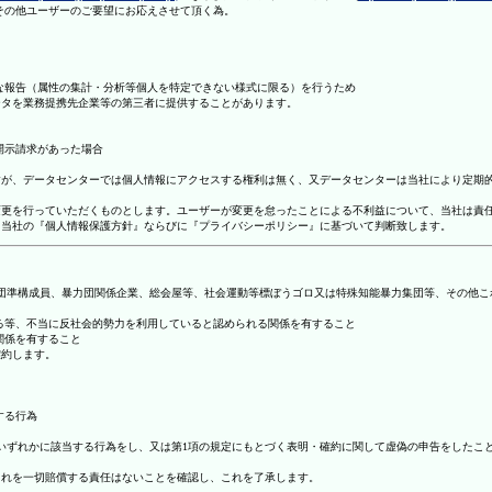
理その他ユーザーのご要望にお応えさせて頂く為。
まな報告（属性の集計・分析等個人を特定できない様式に限る）を行うため
ータを業務提携先企業等の第三者に提供することがあります。
開示請求があった場合
ますが、データセンターでは個人情報にアクセスする権利は無く、又データセンターは当社により定期
の変更を行っていただくものとします。ユーザーが変更を怠ったことによる不利益について、当社は責
は、当社の『個人情報保護方針』ならびに『プライバシーポリシー』に基づいて判断致します。
暴力団準構成員、暴力団関係企業、総会屋等、社会運動等標ぼうゴロ又は特殊知能暴力集団等、その他
する等、不当に反社会的勢力を利用していると認められる関係を有すること
関係を有すること
確約します。
する行為
号のいずれかに該当する行為をし、又は第1項の規定にもとづく表明・確約に関して虚偽の申告をした
これを一切賠償する責任はないことを確認し、これを了承します。