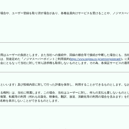
ない場合や、ユーザー登録を取り消す場合があり、各種会員向けサービスを受けることや、ノジマスー
信費用はユーザーの負担とします。また当社への接続中、回線の都合等で接続が中断した場合にも、当
ては、別途定めた『ノジマスーパーポイントご利用規約(
https://www.nojima.co.jp/service/pointcard/
)』
た退会にともなって当社に対して何ら請求権も取得しないものとします。その為、各保証サービスの適
容」といいます）及び投稿内容に対して行った評価を保存し、利用することができるものとします。な
定される権利）は、当社に帰属します。この場合、当社はユーザーに対し、何らの支払も要しないものと
変、複製、転載等の利用（何れも出版化、映像化、翻訳、放送、演劇化等の利用の場合を含みます）を
す名称を表示しないことができるものとします。