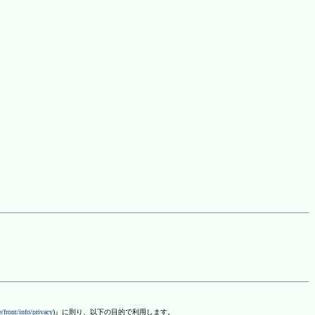
/front/info/privacy
)』に則り、以下の目的で利用します。