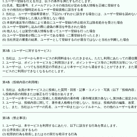
1.ユーザー登録を行える方は、以下の条件を満たすものとします。
(1) 氏名、電話番号、Ｅメールアドレスその他当社が定める個人情報を正確に登録する
(2) その他当社が随時定めるユーザー登録資格に該当する者
2. 当社は、ユーザー登録希望者が、下記のいずれかに該当する場合には、ユーザー登録を認め
(1) ユーザー登録をした個人が実在しない場合
(2) 本規約違反等の理由により過去にユーザー登録の停止処分又は除名処分を受けた場合
(3) ユーザー登録申し込みの際に虚偽の事項を申告された場合
(4) 他人もしくは架空の個人情報を使ってユーザー登録を行った場合
(5) ユーザー登録者が既にユーザーである場合（二重登録を行ったとき）
(6) 当社所定の審査の結果、ユーザーとして登録するのが適当ではないと当社が判断した場合
第3条（ユーザーに対するサービス）
1. 当社は、ユーザーから本サービスの利用料金をいただきません。ただし利用にあたっての通
2. ユーザーは、ポイントサービスをご利用頂けます。ポイントサービス等のご利用方法等につい
3. ユーザーは、いつでも当社所定の手続きにより本サービスから退会することができます。ま
ービスのご利用ができなくなるものとします。
第4条（投稿内容の利用権）
1. 当社は、会員が本サービス上に投稿した質問・回答・記事・コメント・写真（以下「投稿内
ら投稿内容の削除または修正を行う場合があります。
2. ユーザーが本サービス上に投稿した投稿内容の著作権（著作権法第21条ないし第28条に規
3. ユーザーは、投稿内容に関して、著作者人格権を行使しない。当社は、投稿内容の編集、改
とし、また、当社はユーザーの氏名、ユーザーIDまたはハンドルネーム、その他のユーザーを表
第5条（禁止事項）
1. ユーザーは、本サービスを利用するにあたり、以下に該当する行為を禁止します。
(1) 公序良俗に反するもの
(2) 犯罪的行為を助長しまたはその実行を暗示する行為