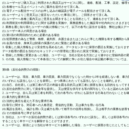
(1) ユーザーがご購入又はご利用された商品又はサービスに関し、連絡、配達、工事、設定、修
(2) 各種セール又はイベントへのご案内を送付させて頂く為。
(3) 電子メール配信サービスのお申し込みの確認及び電子メールを配信させて頂く為。
(4) ユーザーよりご意見又はご提言をいただいた事項に対し、ご回答させて頂く為。
(5) ユーザーへ各種ご案内又はご意見をお聞きすることを目的として、連絡をさせて頂く為。
(6) 利用状況や利用環境などに関する調査を実施や、業務提携をした施設等や社内向けにさまざ
2. 業務を通じ知り得たユーザーの個人情報について、以下の各号に該当する場合、弊社は個人デ
(1) ユーザー本人の同意がある場合
(2) 第1項の利用目的のために必要のある場合
(3) 犯罪捜査の為など警察、検察、裁判所、弁護士会またはこれらに準じた権限を有する機関から
(4) 会員の生命、身体又は財産の保護のために緊急に必要がある場合
3. 収集した個人情報をより安全性を高めるため、データセンターに保管の委託を実施しており
データ処理の委託を当社のセキュリティーの管理化に置かれた状況で実施しております。
4. 登録した情報に変更があった場合、ユーザーは、当社が定める方法により速やかに登録内容
5. その他、個人情報について本条項についての解釈に争いが出た場合や未記載の事項について
第8条（反社会的勢力の排除）
1. ユーザーは、現在、暴力団、暴力団員、暴力団員でなくなった時から5年を経過しない者、
のいずれにも該当しないことを表明し、かつ将来にわたっても該当しないことを確約します。
(1) 自己、自社若しくは第三者の不正の利益を図る目的又は第三者に損害を加える目的をもって
(2) 反社会的勢力に対して資金等を提供し、又は便宜を供与する等の関与をしていると認められる
2. ユーザーは、自ら又は第三者を利用して次の各号のいずれにも該当する行為を行わないことを
(1) 暴力的な要求行為
(2) 法的な責任を超えた不当な要求行為
(3) 取引に関する、対応者への人格否定、脅迫的な言動、又は暴力を用いる行為
(4) 風説を流布し、偽計を用い又は威力を用いて相手方の信用を毀損し、又は相手方の業務を妨害
(5) その他前各号に準ずる行為
3. 当社は、ユーザーが反社会的勢力若しくは第1項各号のいずれかに該当し、若しくは前項各
することなく本サービスを解除することができます。
4. ユーザーは、前項により当社が本サービスを解除した場合、ユーザーに損害が生じたとしても