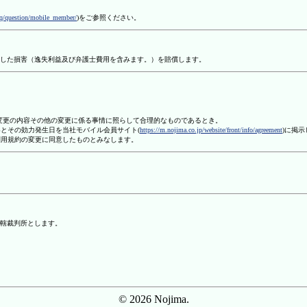
aq/question/mobile_member/
)をご参照ください。
した損害（逸失利益及び弁護士費用を含みます。）を賠償します。
、変更の内容その他の変更に係る事情に照らして合理的なものであるとき。
容とその効力発生日を当社モバイル会員サイト(
https://m.nojima.co.jp/website/front/info/agreement
)に掲
利用規約の変更に同意したものとみなします。
轄裁判所とします。
© 2026 Nojima.