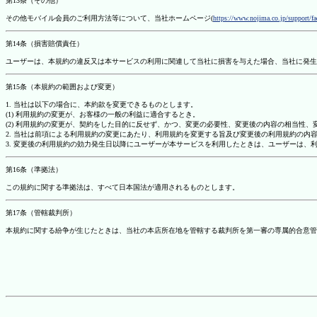
第13条（その他）
その他モバイル会員のご利用方法等について、当社ホームページ(
https://www.nojima.co.jp/support/f
第14条（損害賠償責任）
ユーザーは、本規約の違反又は本サービスの利用に関連して当社に損害を与えた場合、当社に発生
第15条（本規約の範囲および変更）
1. 当社は以下の場合に、本約款を変更できるものとします。
(1) 利用規約の変更が、お客様の一般の利益に適合するとき。
(2) 利用規約の変更が、契約をした目的に反せず、かつ、変更の必要性、変更後の内容の相当性
2. 当社は前項による利用規約の変更にあたり、利用規約を変更する旨及び変更後の利用規約の内
3. 変更後の利用規約の効力発生日以降にユーザーが本サービスを利用したときは、ユーザーは、
第16条（準拠法）
この規約に関する準拠法は、すべて日本国法が適用されるものとします。
第17条（管轄裁判所）
本規約に関する紛争が生じたときは、当社の本店所在地を管轄する裁判所を第一審の専属的合意管