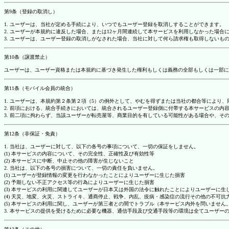
第9条（登録の取消し）
1. ユーザーは、当社が定める手続により、いつでもユーザー登録を取消しすることができます。
2. ユーザーが本規約に違反した場合、または12ヶ月間連続して本サービスを利用しなかった場
3. ユーザーは、ユーザー登録の取消しがなされた場合、当社に対して何ら請求権も取得しない
第10条（譲渡禁止）
ユーザーは、ユーザー資格または本規約に基づき発生した権利もしくは義務の全部もしくは一部に
第11条（モバイル会員の統合）
1. ユーザーは、本規約第２条第２項（5）の例外として、やむを得ずまたは当社の都合等によ
2. 前項における、統合手続きにおいては、統合されるユーザー登録側に付帯する本サービスの内
3. 前二項に拘わらず、当該ユーザーが転売屋等、商業目的を有している可能性がある場合や、
第12条（非保証・免責）
1. 当社は、ユーザーに対して、以下の各号の事項について、一切の保証をしません。
(1) 本サービスの内容について、その完全性、正確性及び有効性等
(2) 本サービスに中断、中止その他の障害が生じないこと
2. 当社は、以下の各号の損害について、一切の責任を負いません。
(1) ユーザーが登録情報の変更を行わなかったことによりユーザーに生じた損害
(2) 予期しない不正アクセス等の行為によりユーザーに生じた損害
(3) 本サービスの利用に関連してユーザーが日本又は外国の法令に触れたことによりユーザーに生
(4) 天災、地変、火災、ストライキ、通商停止、戦争、内乱、疫病・感染症の流行その他の不可
(5) 本サービスの利用に関し、ユーザーが第三者との間でトラブル（本サービス内外を問いませ
3. 本サービスの提供を受けるために必要な機器、通信手段及び交通手段等の環境は全てユーザ