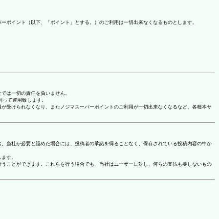
パーポイント（以下、「ポイント」とする。）のご利用は一切出来なくなるものとします。
社では一切の責任を負いません。
に則って運用致します。
用が受けられなくなり、またノジマスーパーポイントのご利用が一切出来なくなるなど、各種本サ
お、当社が必要と認めた場合には、投稿者の承諾を得ることなく、保存されている投稿内容の中か
します。
行うことができます。これらを行う場合でも、当社はユーザーに対し、何らの支払も要しないもの