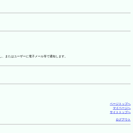
示し、またはユーザーに電子メール等で通知します。
ページトップへ
マイページへ
サイトトップへ
ログアウト