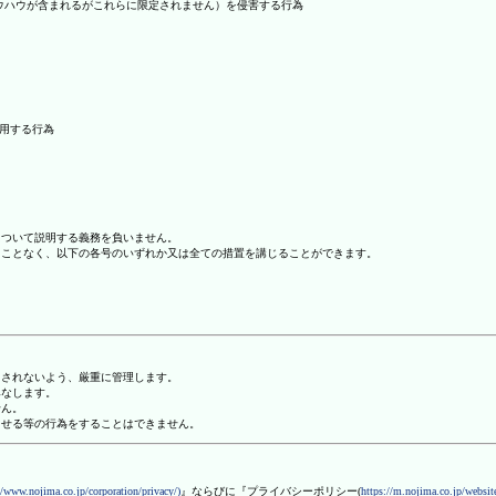
ノウハウが含まれるがこれらに限定されません）を侵害する行為
利用する行為
について説明する義務を負いません。
ることなく、以下の各号のいずれか又は全ての措置を講じることができます。
用されないよう、厳重に管理します。
みなします。
せん。
させる等の行為をすることはできません。
//www.nojima.co.jp/corporation/privacy/)
』ならびに『プライバシーポリシー(
https://m.nojima.co.jp/website