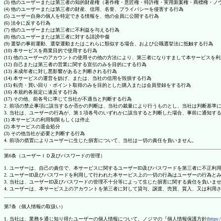
(3) 他のユーザーまたは第三者の知的財産権（著作権・意匠権・特許権・実用新案権・商標権・
(4) 他のユーザーまたは第三者の財産、信用、名誉、プライバシーを侵害する行為
(5) ユーザー自身の個人を特定できる情報を、他の会員に公開する行為
(6) 法令に反する行為
(7) 他のユーザーまたは第三者に不利益を与える行為
(8) 他のユーザーまたは第三者に対する誹謗中傷
(9) 選挙の事前運動、選挙運動またはこれらに類似する場合、および公職選挙法に抵触する行為
(10) 本サービスを商業目的で使用する行為
(11) 他のユーザーのアカウントの使用その他の方法により、第三者になりすまして本サービスを
(12) 自己または第三者の営業に関する宣伝のみを目的にする行為
(13) 未成年者に対し悪影響があると判断される行為
(14) 本サービスの運営を妨げ、または、当社の信用を毀損する行為
(15) 転売・買い回り・ポイント取得のみを目的とした購入または会員登録をする行為
(16) 本規約各規定に違反する行為
(17) その他、前各号に準じて当社が不適当と判断する行為
2. 前項の禁止事項に該当するか否かの判断は、当社の裁量により行うものとし、当社は判断基準
3. 当社は、ユーザーの行為が、第１項各号のいずれかに該当すると判断した場合、事前に通知す
(1) 本サービスの利用制限もしくは停止
(2) 本サービスの退会処分
(3) その他当社が必要と判断する行為
4. 前項の措置によりユーザーに生じた損害について、当社は一切の責任を負いません。
第6条（ユーザーＩＤ及びパスワードの管理）
1. ユーザーは、自己の責任で、本サービスに関するユーザーID及びパスワードを第三者に不正利
2. ユーザーID及びパスワードを利用して行われた本サービス上の一切の行為はユーザーの行為と
3. 当社は、ユーザーID及びパスワードの管理不十分等によって生じた損害に関する責任を負いま
4. ユーザーは、本サービス上のアカウントを第三者に対して貸与、譲渡、売買、質入、又は利用
第7条（個人情報の取扱い）
1. 当社は、業務を通じ知り得たユーザーの個人情報について、ノジマの『個人情報保護方針
(https: