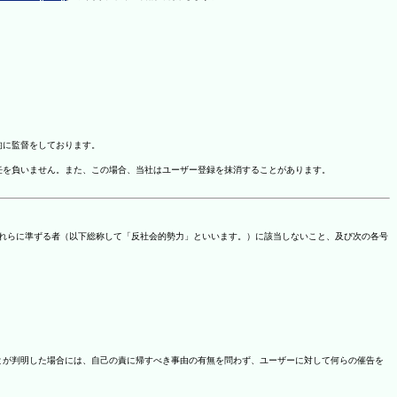
的に監督をしております。
任を負いません。また、この場合、当社はユーザー登録を抹消することがあります。
これらに準ずる者（以下総称して「反社会的勢力」といいます。）に該当しないこと、及び次の各号
ことが判明した場合には、自己の責に帰すべき事由の有無を問わず、ユーザーに対して何らの催告を