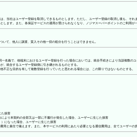
合には、当社はユーザー登録を取消しできるものとします。ただし、ユーザー登録の取消し後も、そ
ものとします。また、各保証サービスの適用が受けられなくなり、ノジマスーパーポイントのご利用が
ついて、他人に譲渡、質入その他一切の処分を行うことはできません。
り、同一名義で、他端末におけるユーザー登録を行った場合においては、統合手続きにより当該複数の
容が、統合するユーザー登録側に引き継がれるものとする。
その他不正な目的を有して複数登録を行っていたと思われる場合には、この限りではないものとする。
じた損害
抗力により本契約の全部又は一部に不履行が発生した場合、ユーザーに生じた損害
ん。）になった場合、ユーザーに生じた損害
ーの費用と責任で備えます。また、本サービスの利用にあたり必要となる通信費用は、全てユーザーの