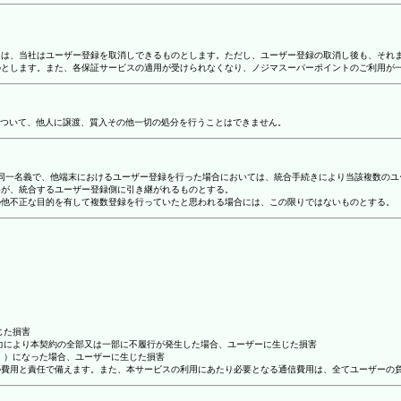
合には、当社はユーザー登録を取消しできるものとします。ただし、ユーザー登録の取消し後も、そ
ものとします。また、各保証サービスの適用が受けられなくなり、ノジマスーパーポイントのご利用が
ついて、他人に譲渡、質入その他一切の処分を行うことはできません。
り、同一名義で、他端末におけるユーザー登録を行った場合においては、統合手続きにより当該複数の
容が、統合するユーザー登録側に引き継がれるものとする。
その他不正な目的を有して複数登録を行っていたと思われる場合には、この限りではないものとする。
じた損害
抗力により本契約の全部又は一部に不履行が発生した場合、ユーザーに生じた損害
ん。）になった場合、ユーザーに生じた損害
ーの費用と責任で備えます。また、本サービスの利用にあたり必要となる通信費用は、全てユーザーの