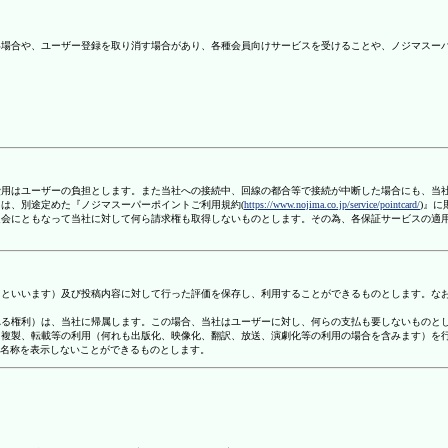
ない場合や、ユーザー登録を取り消す場合があり、各種会員向けサービスを受けることや、ノジマスー
信費用はユーザーの負担とします。また当社への接続中、回線の都合等で接続が中断した場合にも、当
ては、別途定めた『ノジマスーパーポイントご利用規約(
https://www.nojima.co.jp/service/pointcard/
)』
た退会にともなって当社に対して何ら請求権も取得しないものとします。その為、各保証サービスの適
容」といいます）及び投稿内容に対して行った評価を保存し、利用することができるものとします。な
定される権利）は、当社に帰属します。この場合、当社はユーザーに対し、何らの支払も要しないものと
変、複製、転載等の利用（何れも出版化、映像化、翻訳、放送、演劇化等の利用の場合を含みます）を
す名称を表示しないことができるものとします。