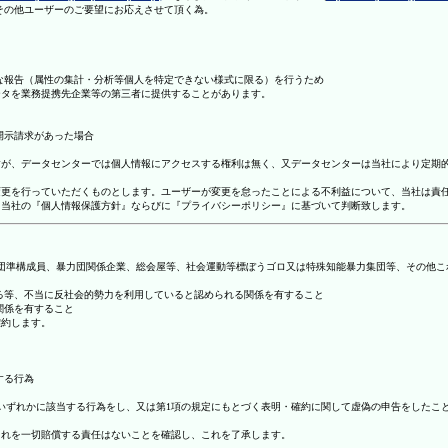
理その他ユーザーのご要望にお応えさせて頂く為。
まな報告（属性の集計・分析等個人を特定できない様式に限る）を行うため
ータを業務提携先企業等の第三者に提供することがあります。
開示請求があった場合
ますが、データセンターでは個人情報にアクセスする権利は無く、又データセンターは当社により定期
の変更を行っていただくものとします。ユーザーが変更を怠ったことによる不利益について、当社は責
は、当社の『個人情報保護方針』ならびに『プライバシーポリシー』に基づいて判断致します。
暴力団準構成員、暴力団関係企業、総会屋等、社会運動等標ぼうゴロ又は特殊知能暴力集団等、その他
する等、不当に反社会的勢力を利用していると認められる関係を有すること
関係を有すること
確約します。
する行為
号のいずれかに該当する行為をし、又は第1項の規定にもとづく表明・確約に関して虚偽の申告をした
これを一切賠償する責任はないことを確認し、これを了承します。