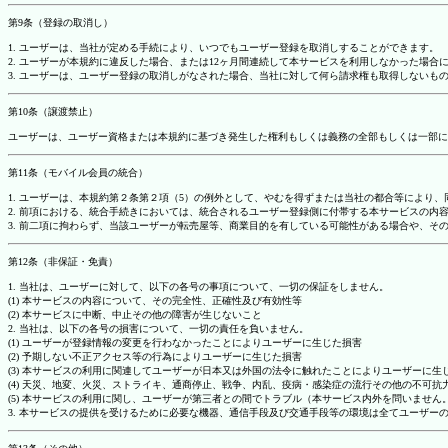
第9条（登録の取消し）
1. ユーザーは、当社が定める手続により、いつでもユーザー登録を取消しすることができます。
2. ユーザーが本規約に違反した場合、または12ヶ月間連続して本サービスを利用しなかった場
3. ユーザーは、ユーザー登録の取消しがなされた場合、当社に対して何ら請求権も取得しない
第10条（譲渡禁止）
ユーザーは、ユーザー資格または本規約に基づき発生した権利もしくは義務の全部もしくは一部に
第11条（モバイル会員の統合）
1. ユーザーは、本規約第２条第２項（5）の例外として、やむを得ずまたは当社の都合等によ
2. 前項における、統合手続きにおいては、統合されるユーザー登録側に付帯する本サービスの内
3. 前二項に拘わらず、当該ユーザーが転売屋等、商業目的を有している可能性がある場合や、
第12条（非保証・免責）
1. 当社は、ユーザーに対して、以下の各号の事項について、一切の保証をしません。
(1) 本サービスの内容について、その完全性、正確性及び有効性等
(2) 本サービスに中断、中止その他の障害が生じないこと
2. 当社は、以下の各号の損害について、一切の責任を負いません。
(1) ユーザーが登録情報の変更を行わなかったことによりユーザーに生じた損害
(2) 予期しない不正アクセス等の行為によりユーザーに生じた損害
(3) 本サービスの利用に関連してユーザーが日本又は外国の法令に触れたことによりユーザーに生
(4) 天災、地変、火災、ストライキ、通商停止、戦争、内乱、疫病・感染症の流行その他の不可
(5) 本サービスの利用に関し、ユーザーが第三者との間でトラブル（本サービス内外を問いませ
3. 本サービスの提供を受けるために必要な機器、通信手段及び交通手段等の環境は全てユーザ