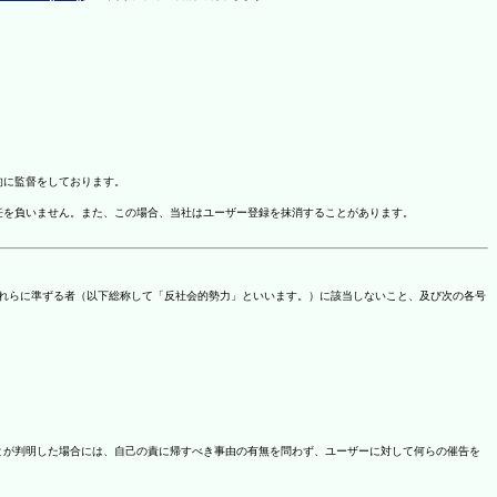
的に監督をしております。
任を負いません。また、この場合、当社はユーザー登録を抹消することがあります。
これらに準ずる者（以下総称して「反社会的勢力」といいます。）に該当しないこと、及び次の各号
ことが判明した場合には、自己の責に帰すべき事由の有無を問わず、ユーザーに対して何らの催告を