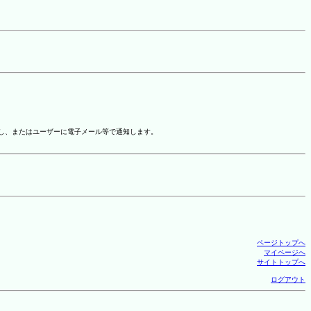
示し、またはユーザーに電子メール等で通知します。
ページトップへ
マイページへ
サイトトップへ
ログアウト