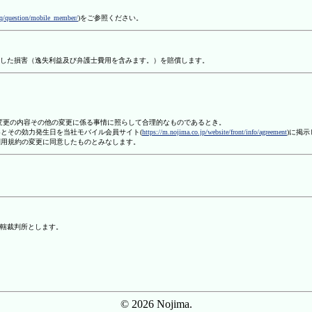
aq/question/mobile_member/
)をご参照ください。
した損害（逸失利益及び弁護士費用を含みます。）を賠償します。
、変更の内容その他の変更に係る事情に照らして合理的なものであるとき。
容とその効力発生日を当社モバイル会員サイト(
https://m.nojima.co.jp/website/front/info/agreement
)に掲
利用規約の変更に同意したものとみなします。
轄裁判所とします。
© 2026 Nojima.