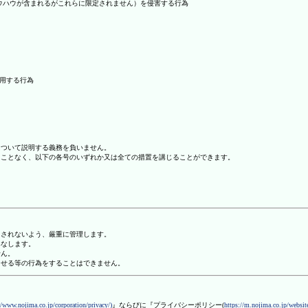
ノウハウが含まれるがこれらに限定されません）を侵害する行為
利用する行為
について説明する義務を負いません。
ることなく、以下の各号のいずれか又は全ての措置を講じることができます。
用されないよう、厳重に管理します。
みなします。
せん。
させる等の行為をすることはできません。
//www.nojima.co.jp/corporation/privacy/)
』ならびに『プライバシーポリシー(
https://m.nojima.co.jp/website