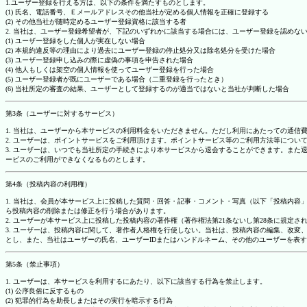
1.ユーザー登録を行える方は、以下の条件を満たすものとします。
(1) 氏名、電話番号、Ｅメールアドレスその他当社が定める個人情報を正確に登録する
(2) その他当社が随時定めるユーザー登録資格に該当する者
2. 当社は、ユーザー登録希望者が、下記のいずれかに該当する場合には、ユーザー登録を認め
(1) ユーザー登録をした個人が実在しない場合
(2) 本規約違反等の理由により過去にユーザー登録の停止処分又は除名処分を受けた場合
(3) ユーザー登録申し込みの際に虚偽の事項を申告された場合
(4) 他人もしくは架空の個人情報を使ってユーザー登録を行った場合
(5) ユーザー登録者が既にユーザーである場合（二重登録を行ったとき）
(6) 当社所定の審査の結果、ユーザーとして登録するのが適当ではないと当社が判断した場合
第3条（ユーザーに対するサービス）
1. 当社は、ユーザーから本サービスの利用料金をいただきません。ただし利用にあたっての通
2. ユーザーは、ポイントサービスをご利用頂けます。ポイントサービス等のご利用方法等につい
3. ユーザーは、いつでも当社所定の手続きにより本サービスから退会することができます。ま
ービスのご利用ができなくなるものとします。
第4条（投稿内容の利用権）
1. 当社は、会員が本サービス上に投稿した質問・回答・記事・コメント・写真（以下「投稿内
ら投稿内容の削除または修正を行う場合があります。
2. ユーザーが本サービス上に投稿した投稿内容の著作権（著作権法第21条ないし第28条に規
3. ユーザーは、投稿内容に関して、著作者人格権を行使しない。当社は、投稿内容の編集、改
とし、また、当社はユーザーの氏名、ユーザーIDまたはハンドルネーム、その他のユーザーを表
第5条（禁止事項）
1. ユーザーは、本サービスを利用するにあたり、以下に該当する行為を禁止します。
(1) 公序良俗に反するもの
(2) 犯罪的行為を助長しまたはその実行を暗示する行為