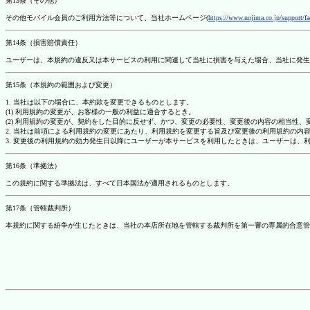
第13条（その他）
その他モバイル会員のご利用方法等について、当社ホームページ(
https://www.nojima.co.jp/support/f
第14条（損害賠償責任）
ユーザーは、本規約の違反又は本サービスの利用に関連して当社に損害を与えた場合、当社に発生
第15条（本規約の範囲および変更）
1. 当社は以下の場合に、本約款を変更できるものとします。
(1) 利用規約の変更が、お客様の一般の利益に適合するとき。
(2) 利用規約の変更が、契約をした目的に反せず、かつ、変更の必要性、変更後の内容の相当性
2. 当社は前項による利用規約の変更にあたり、利用規約を変更する旨及び変更後の利用規約の内
3. 変更後の利用規約の効力発生日以降にユーザーが本サービスを利用したときは、ユーザーは、
第16条（準拠法）
この規約に関する準拠法は、すべて日本国法が適用されるものとします。
第17条（管轄裁判所）
本規約に関する紛争が生じたときは、当社の本店所在地を管轄する裁判所を第一審の専属的合意管