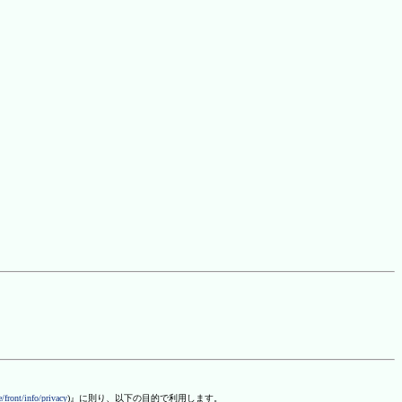
/front/info/privacy
)』に則り、以下の目的で利用します。