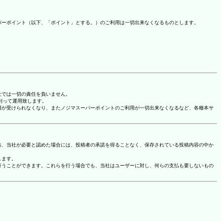
パーポイント（以下、「ポイント」とする。）のご利用は一切出来なくなるものとします。
社では一切の責任を負いません。
に則って運用致します。
用が受けられなくなり、またノジマスーパーポイントのご利用が一切出来なくなるなど、各種本サ
お、当社が必要と認めた場合には、投稿者の承諾を得ることなく、保存されている投稿内容の中か
します。
行うことができます。これらを行う場合でも、当社はユーザーに対し、何らの支払も要しないもの