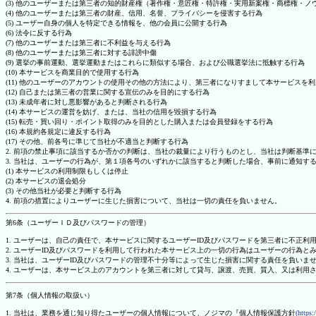
(3) 他のユーザーまたは第三者の知的財産権（著作権・意匠権・特許権・実用新案権・商標権・
(4) 他のユーザーまたは第三者の財産、信用、名誉、プライバシーを侵害する行為
(5) ユーザー自身の個人を特定できる情報を、他の会員に公開する行為
(6) 法令に反する行為
(7) 他のユーザーまたは第三者に不利益を与える行為
(8) 他のユーザーまたは第三者に対する誹謗中傷
(9) 選挙の事前運動、選挙運動またはこれらに類似する場合、および公職選挙法に抵触する行為
(10) 本サービスを商業目的で使用する行為
(11) 他のユーザーのアカウントの使用その他の方法により、第三者になりすまして本サービスを
(12) 自己または第三者の営業に関する宣伝のみを目的にする行為
(13) 未成年者に対し悪影響があると判断される行為
(14) 本サービスの運営を妨げ、または、当社の信用を毀損する行為
(15) 転売・買い回り・ポイント取得のみを目的とした購入または会員登録をする行為
(16) 本規約各規定に違反する行為
(17) その他、前各号に準じて当社が不適当と判断する行為
2. 前項の禁止事項に該当するか否かの判断は、当社の裁量により行うものとし、当社は判断基準
3. 当社は、ユーザーの行為が、第１項各号のいずれかに該当すると判断した場合、事前に通知す
(1) 本サービスの利用制限もしくは停止
(2) 本サービスの退会処分
(3) その他当社が必要と判断する行為
4. 前項の措置によりユーザーに生じた損害について、当社は一切の責任を負いません。
第6条（ユーザーＩＤ及びパスワードの管理）
1. ユーザーは、自己の責任で、本サービスに関するユーザーID及びパスワードを第三者に不正利
2. ユーザーID及びパスワードを利用して行われた本サービス上の一切の行為はユーザーの行為と
3. 当社は、ユーザーID及びパスワードの管理不十分等によって生じた損害に関する責任を負いま
4. ユーザーは、本サービス上のアカウントを第三者に対して貸与、譲渡、売買、質入、又は利用
第7条（個人情報の取扱い）
1. 当社は、業務を通じ知り得たユーザーの個人情報について、ノジマの『個人情報保護方針
(https: