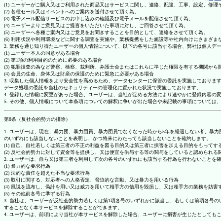
(1) ユーザーがご購入又はご利用された商品又はサービスに関し、連絡、配達、工事、設定、修
(2) 各種セール又はイベントへのご案内を送付させて頂く為。
(3) 電子メール配信サービスのお申し込みの確認及び電子メールを配信させて頂く為。
(4) ユーザーよりご意見又はご提言をいただいた事項に対し、ご回答させて頂く為。
(5) ユーザーへ各種ご案内又はご意見をお聞きすることを目的として、連絡をさせて頂く為。
(6) 利用状況や利用環境などに関する調査を実施や、業務提携をした施設等や社内向けにさまざ
2. 業務を通じ知り得たユーザーの個人情報について、以下の各号に該当する場合、弊社は個人デ
(1) ユーザー本人の同意がある場合
(2) 第1項の利用目的のために必要のある場合
(3) 犯罪捜査の為など警察、検察、裁判所、弁護士会またはこれらに準じた権限を有する機関から
(4) 会員の生命、身体又は財産の保護のために緊急に必要がある場合
3. 収集した個人情報をより安全性を高めるため、データセンターに保管の委託を実施しており
データ処理の委託を当社のセキュリティーの管理化に置かれた状況で実施しております。
4. 登録した情報に変更があった場合、ユーザーは、当社が定める方法により速やかに登録内容
5. その他、個人情報について本条項についての解釈に争いが出た場合や未記載の事項について
第8条（反社会的勢力の排除）
1. ユーザーは、現在、暴力団、暴力団員、暴力団員でなくなった時から5年を経過しない者、
のいずれにも該当しないことを表明し、かつ将来にわたっても該当しないことを確約します。
(1) 自己、自社若しくは第三者の不正の利益を図る目的又は第三者に損害を加える目的をもって
(2) 反社会的勢力に対して資金等を提供し、又は便宜を供与する等の関与をしていると認められる
2. ユーザーは、自ら又は第三者を利用して次の各号のいずれにも該当する行為を行わないことを
(1) 暴力的な要求行為
(2) 法的な責任を超えた不当な要求行為
(3) 取引に関する、対応者への人格否定、脅迫的な言動、又は暴力を用いる行為
(4) 風説を流布し、偽計を用い又は威力を用いて相手方の信用を毀損し、又は相手方の業務を妨害
(5) その他前各号に準ずる行為
3. 当社は、ユーザーが反社会的勢力若しくは第1項各号のいずれかに該当し、若しくは前項各
することなく本サービスを解除することができます。
4. ユーザーは、前項により当社が本サービスを解除した場合、ユーザーに損害が生じたとしても