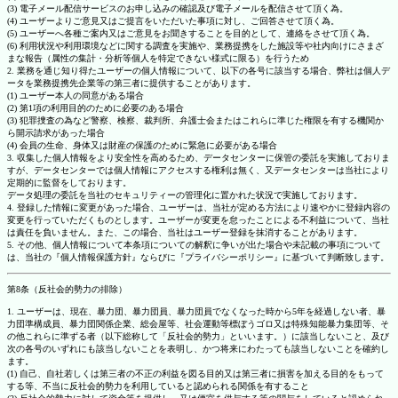
(3) 電子メール配信サービスのお申し込みの確認及び電子メールを配信させて頂く為。
(4) ユーザーよりご意見又はご提言をいただいた事項に対し、ご回答させて頂く為。
(5) ユーザーへ各種ご案内又はご意見をお聞きすることを目的として、連絡をさせて頂く為。
(6) 利用状況や利用環境などに関する調査を実施や、業務提携をした施設等や社内向けにさまざ
まな報告（属性の集計・分析等個人を特定できない様式に限る）を行うため
2. 業務を通じ知り得たユーザーの個人情報について、以下の各号に該当する場合、弊社は個人デ
ータを業務提携先企業等の第三者に提供することがあります。
(1) ユーザー本人の同意がある場合
(2) 第1項の利用目的のために必要のある場合
(3) 犯罪捜査の為など警察、検察、裁判所、弁護士会またはこれらに準じた権限を有する機関か
ら開示請求があった場合
(4) 会員の生命、身体又は財産の保護のために緊急に必要がある場合
3. 収集した個人情報をより安全性を高めるため、データセンターに保管の委託を実施しておりま
すが、データセンターでは個人情報にアクセスする権利は無く、又データセンターは当社により
定期的に監督をしております。
データ処理の委託を当社のセキュリティーの管理化に置かれた状況で実施しております。
4. 登録した情報に変更があった場合、ユーザーは、当社が定める方法により速やかに登録内容の
変更を行っていただくものとします。ユーザーが変更を怠ったことによる不利益について、当社
は責任を負いません。また、この場合、当社はユーザー登録を抹消することがあります。
5. その他、個人情報について本条項についての解釈に争いが出た場合や未記載の事項について
は、当社の『個人情報保護方針』ならびに『プライバシーポリシー』に基づいて判断致します。
第8条（反社会的勢力の排除）
1. ユーザーは、現在、暴力団、暴力団員、暴力団員でなくなった時から5年を経過しない者、暴
力団準構成員、暴力団関係企業、総会屋等、社会運動等標ぼうゴロ又は特殊知能暴力集団等、そ
の他これらに準ずる者（以下総称して「反社会的勢力」といいます。）に該当しないこと、及び
次の各号のいずれにも該当しないことを表明し、かつ将来にわたっても該当しないことを確約し
ます。
(1) 自己、自社若しくは第三者の不正の利益を図る目的又は第三者に損害を加える目的をもって
する等、不当に反社会的勢力を利用していると認められる関係を有すること