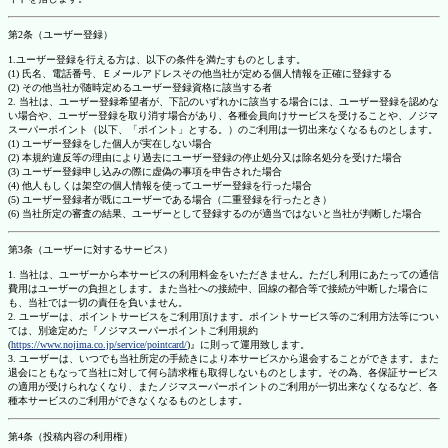
第2条（ユーザー登録）
1.ユーザー登録を行える方は、以下の条件を満たすものとします。
(1) 氏名、電話番号、Ｅメールアドレスその他当社が定める個人情報を正確に登録する
(2) その他当社が随時定めるユーザー登録資格に該当する者
2. 当社は、ユーザー登録希望者が、下記のいずれかに該当する場合には、ユーザー登録を認めな
い場合や、ユーザー登録を取り消す場合があり、各種会員向けサービスを受けることや、ノジマ
スーパーポイント（以下、「ポイント」とする。）のご利用は一切出来なくなるものとします。
(1) ユーザー登録をした個人が実在しない場合
(2) 本規約違反等の理由により過去にユーザー登録の停止処分又は除名処分を受けた場合
(3) ユーザー登録申し込みの際に虚偽の事項を申告された場合
(4) 他人もしくは架空の個人情報を使ってユーザー登録を行った場合
(5) ユーザー登録者が既にユーザーである場合（二重登録を行ったとき）
(6) 当社所定の審査の結果、ユーザーとして登録するのが適当ではないと当社が判断した場合
第3条（ユーザーに対するサービス）
1. 当社は、ユーザーから本サービスの利用料金をいただきません。ただし利用にあたっての通信
費用はユーザーの負担とします。また当社への接続中、回線の都合等で接続が中断した場合に
も、当社では一切の責任を負いません。
2. ユーザーは、ポイントサービスをご利用頂けます。ポイントサービス等のご利用方法等につい
ては、別途定めた『ノジマスーパーポイントご利用規約
(
https://www.nojima.co.jp/service/pointcard/
)』に則って運用致します。
3. ユーザーは、いつでも当社所定の手続きにより本サービスから退会することができます。また
退会にともなって当社に対して何ら請求権も取得しないものとします。その為、各保証サービス
の適用が受けられなくなり、またノジマスーパーポイントのご利用が一切出来なくなるなど、各
種本サービスのご利用ができなくなるものとします。
第4条（投稿内容の利用権）