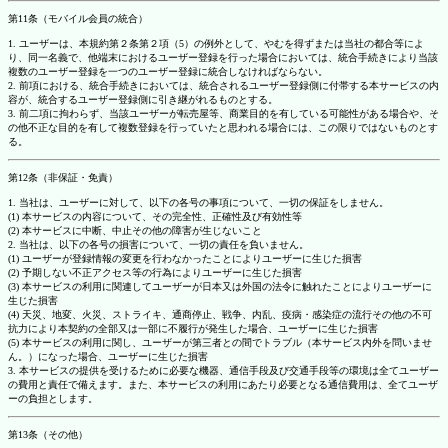
第11条（モバイル会員の統合）
1. ユーザーは、本規約第２条第２項（5）の例外として、やむを得ずまたは当社の都合等によ
り、同一名義で、他端末におけるユーザー登録を行った場合においては、統合手続きにより当該
複数のユーザー登録を一つのユーザー登録に統合しなければならない。
2. 前項における、統合手続きにおいては、統合されるユーザー登録側に付帯する本サービスの内
容が、統合するユーザー登録側に引き継がれるものとする。
3. 前二項に拘わらず、当該ユーザーが転売屋等、商業目的を有している可能性がある場合や、そ
の他不正な目的を有して複数登録を行っていたと思われる場合には、この限りではないものとす
る。
第12条（非保証・免責）
1. 当社は、ユーザーに対して、以下の各号の事項について、一切の保証をしません。
(1) 本サービスの内容について、その完全性、正確性及び有効性等
(2) 本サービスに中断、中止その他の障害が生じないこと
2. 当社は、以下の各号の損害について、一切の責任を負いません。
(1) ユーザーが登録情報の変更を行わなかったことによりユーザーに生じた損害
(2) 予期しない不正アクセス等の行為によりユーザーに生じた損害
(3) 本サービスの利用に関連してユーザーが日本又は外国の法令に触れたことによりユーザーに
生じた損害
(4) 天災、地変、火災、ストライキ、通商停止、戦争、内乱、疫病・感染症の流行その他の不可
抗力により本契約の全部又は一部に不履行が発生した場合、ユーザーに生じた損害
(5) 本サービスの利用に関し、ユーザーが第三者との間でトラブル（本サービス内外を問いませ
ん。）になった場合、ユーザーに生じた損害
3. 本サービスの提供を受けるために必要な機器、通信手段及び交通手段等の環境は全てユーザー
の費用と責任で備えます。また、本サービスの利用にあたり必要となる通信費用は、全てユーザ
ーの負担とします。
第13条（その他）