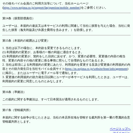
その他モバイル会員のご利用方法等について、当社ホームページ
(
https://www.nojima.co.jp/support/faq/question/mobile_member/
)をご参照ください。
第14条（損害賠償責任）
ユーザーは、本規約の違反又は本サービスの利用に関連して当社に損害を与えた場合、当社に発
生した損害（逸失利益及び弁護士費用を含みます。）を賠償します。
第15条（本規約の範囲および変更）
1. 当社は以下の場合に、本約款を変更できるものとします。
(1) 利用規約の変更が、お客様の一般の利益に適合するとき。
(2) 利用規約の変更が、契約をした目的に反せず、かつ、変更の必要性、変更後の内容の相当
性、変更の内容その他の変更に係る事情に照らして合理的なものであるとき。
2. 当社は前項による利用規約の変更にあたり、利用規約を変更する旨及び変更後の利用規約の内
容とその効力発生日を当社モバイル会員サイト(
https://m.nojima.co.jp/website/front/info/agreement
)
に掲示し、またはユーザーに電子メール等で通知します。
3. 変更後の利用規約の効力発生日以降にユーザーが本サービスを利用したときは、ユーザーは、
利用規約の変更に同意したものとみなします。
第16条（準拠法）
この規約に関する準拠法は、すべて日本国法が適用されるものとします。
第17条（管轄裁判所）
本規約に関する紛争が生じたときは、当社の本店所在地を管轄する裁判所を第一審の専属的合意
管轄裁判所とします。
ページトップへ
マイページへ