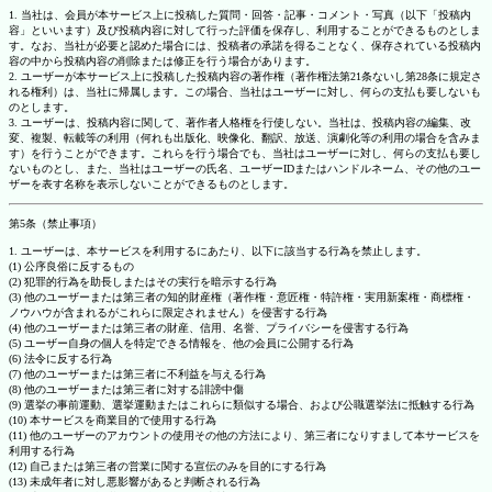
1. 当社は、会員が本サービス上に投稿した質問・回答・記事・コメント・写真（以下「投稿内
容」といいます）及び投稿内容に対して行った評価を保存し、利用することができるものとしま
す。なお、当社が必要と認めた場合には、投稿者の承諾を得ることなく、保存されている投稿内
容の中から投稿内容の削除または修正を行う場合があります。
2. ユーザーが本サービス上に投稿した投稿内容の著作権（著作権法第21条ないし第28条に規定さ
れる権利）は、当社に帰属します。この場合、当社はユーザーに対し、何らの支払も要しないも
のとします。
3. ユーザーは、投稿内容に関して、著作者人格権を行使しない。当社は、投稿内容の編集、改
変、複製、転載等の利用（何れも出版化、映像化、翻訳、放送、演劇化等の利用の場合を含みま
す）を行うことができます。これらを行う場合でも、当社はユーザーに対し、何らの支払も要し
ないものとし、また、当社はユーザーの氏名、ユーザーIDまたはハンドルネーム、その他のユー
ザーを表す名称を表示しないことができるものとします。
第5条（禁止事項）
1. ユーザーは、本サービスを利用するにあたり、以下に該当する行為を禁止します。
(1) 公序良俗に反するもの
(2) 犯罪的行為を助長しまたはその実行を暗示する行為
(3) 他のユーザーまたは第三者の知的財産権（著作権・意匠権・特許権・実用新案権・商標権・
ノウハウが含まれるがこれらに限定されません）を侵害する行為
(4) 他のユーザーまたは第三者の財産、信用、名誉、プライバシーを侵害する行為
(5) ユーザー自身の個人を特定できる情報を、他の会員に公開する行為
(6) 法令に反する行為
(7) 他のユーザーまたは第三者に不利益を与える行為
(8) 他のユーザーまたは第三者に対する誹謗中傷
(9) 選挙の事前運動、選挙運動またはこれらに類似する場合、および公職選挙法に抵触する行為
(10) 本サービスを商業目的で使用する行為
(11) 他のユーザーのアカウントの使用その他の方法により、第三者になりすまして本サービスを
利用する行為
(12) 自己または第三者の営業に関する宣伝のみを目的にする行為
(13) 未成年者に対し悪影響があると判断される行為