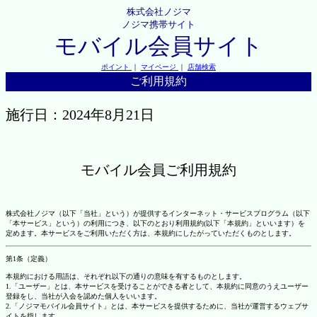
株式会社ノジマ
ノジマ携帯サイト
モバイル会員サイト
ポイント
｜
マイページ
｜
店舗検索
ご利用規約
施行日：2024年8月21日
モバイル会員ご利用規約
株式会社ノジマ（以下「当社」という）が提供するインターネット・サービスプログラム（以下
「本サービス」という）の利用につき、以下のとおり利用規約(以下「本規約」といいます）を
定めます。本サービスをご利用いただく方は、本規約にしたがっていただくものとします。
第1条（定義）
本規約における用語は、それぞれ以下の通りの意味を有するものとします。
1.「ユーザー」とは、本サービスを受けることができる者として、本規約に同意のうえユーザー
登録をし、当社が入会を認めた個人をいいます。
2.「ノジマモバイル会員サイト」とは、本サービスを提供するために、当社が運営するウェブサ
イトを指します。