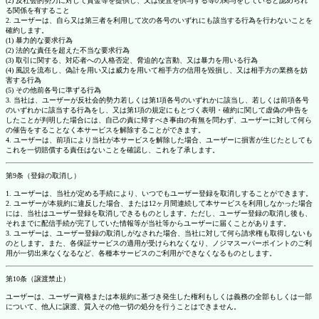
(2) 反社会的勢力に対して資金等を提供し、又は便宜を供与する等の関与をしていると認められ
る関係を有すること
2. ユーザーは、自ら又は第三者を利用して次の各号のいずれにも該当する行為を行わないことを
確約します。
(1) 暴力的な要求行為
(2) 法的な責任を超えた不当な要求行為
(3) 取引に関する、対応者への人格否定、脅迫的な言動、又は暴力を用いる行為
(4) 風説を流布し、偽計を用い又は威力を用いて相手方の信用を毀損し、又は相手方の業務を妨
害する行為
(5) その他前各号に準ずる行為
3. 当社は、ユーザーが反社会的勢力若しくは第1項各号のいずれかに該当し、若しくは前項各号
のいずれかに該当する行為をし、又は第1項の規定にもとづく表明・確約に関して虚偽の申告を
したことが判明した場合には、自己の責に帰すべき事由の有無を問わず、ユーザーに対して何ら
の催告をすることなく本サービスを解除することができます。
4. ユーザーは、前項により当社が本サービスを解除した場合、ユーザーに損害が生じたとしても
これを一切賠償する責任はないことを確認し、これを了承します。
第9条（登録の取消し）
1. ユーザーは、当社が定める手続により、いつでもユーザー登録を取消しすることができます。
2. ユーザーが本規約に違反した場合、または12ヶ月間連続して本サービスを利用しなかった場合
には、当社はユーザー登録を取消しできるものとします。ただし、ユーザー登録の取消し後も、
それまでに配信手続が完了していた情報等が当社等からユーザーに届くことがあります。
3. ユーザーは、ユーザー登録の取消しがなされた場合、当社に対して何ら請求権も取得しないも
のとします。また、各保証サービスの適用が受けられなくなり、ノジマスーパーポイントのご利
用が一切出来なくなるなど、各種本サービスのご利用ができなくなるものとします。
第10条（譲渡禁止）
ユーザーは、ユーザー資格または本規約に基づき発生した権利もしくは義務の全部もしくは一部
について、他人に譲渡、質入その他一切の処分を行うことはできません。