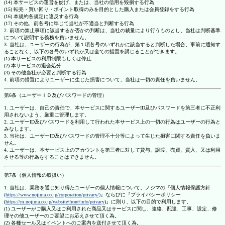
(14) 本サービスの運営を妨げ、または、当社の信用を毀損する行為
(15) 転売・買い回り・ポイント取得のみを目的とした購入または会員登録をする行為
(16) 本規約各規定に違反する行為
(17) その他、前各号に準じて当社が不適当と判断する行為
2. 前項の禁止事項に該当するか否かの判断は、当社の裁量により行うものとし、当社は判断基準
について説明する義務を負いません。
3. 当社は、ユーザーの行為が、第１項各号のいずれかに該当すると判断した場合、事前に通知す
ることなく、以下の各号のいずれか又は全ての措置を講じることができます。
(1) 本サービスの利用制限もしくは停止
(2) 本サービスの退会処分
(3) その他当社が必要と判断する行為
4. 前項の措置によりユーザーに生じた損害について、当社は一切の責任を負いません。
第6条（ユーザーＩＤ及びパスワードの管理）
1. ユーザーは、自己の責任で、本サービスに関するユーザーID及びパスワードを第三者に不正利
用されないよう、厳重に管理します。
2. ユーザーID及びパスワードを利用して行われた本サービス上の一切の行為はユーザーの行為と
みなします。
3. 当社は、ユーザーID及びパスワードの管理不十分等によって生じた損害に関する責任を負いま
せん。
4. ユーザーは、本サービス上のアカウントを第三者に対して貸与、譲渡、売買、質入、又は利用
させる等の行為をすることはできません。
第7条（個人情報の取扱い）
1. 当社は、業務を通じ知り得たユーザーの個人情報について、ノジマの『個人情報保護方針
(https://www.nojima.co.jp/corporation/privacy/)
』ならびに『プライバシーポリシー
(
https://m.nojima.co.jp/website/front/info/privacy
)』に則り、以下の目的で利用します。
(1) ユーザーがご購入又はご利用された商品又はサービスに関し、連絡、配達、工事、設定、修
理その他ユーザーのご要望にお応えさせて頂く為。
(2) 各種セール又はイベントへのご案内を送付させて頂く為。