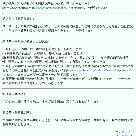
その他モバイル会員のご利用方法等について、当社ホームページ
(
https://www.nojima.co.jp/support/faq/question/mobile_member/
)をご参照ください。
第14条（損害賠償責任）
ユーザーは、本規約の違反又は本サービスの利用に関連して当社に損害を与えた場合、当社に発
生した損害（逸失利益及び弁護士費用を含みます。）を賠償します。
第15条（本規約の範囲および変更）
1. 当社は以下の場合に、本約款を変更できるものとします。
(1) 利用規約の変更が、お客様の一般の利益に適合するとき。
(2) 利用規約の変更が、契約をした目的に反せず、かつ、変更の必要性、変更後の内容の相当
性、変更の内容その他の変更に係る事情に照らして合理的なものであるとき。
2. 当社は前項による利用規約の変更にあたり、利用規約を変更する旨及び変更後の利用規約の内
容とその効力発生日を当社モバイル会員サイト(
https://m.nojima.co.jp/website/front/info/agreement
)
に掲示し、またはユーザーに電子メール等で通知します。
3. 変更後の利用規約の効力発生日以降にユーザーが本サービスを利用したときは、ユーザーは、
利用規約の変更に同意したものとみなします。
第16条（準拠法）
この規約に関する準拠法は、すべて日本国法が適用されるものとします。
第17条（管轄裁判所）
本規約に関する紛争が生じたときは、当社の本店所在地を管轄する裁判所を第一審の専属的合意
管轄裁判所とします。
ページトップへ
マイページへ