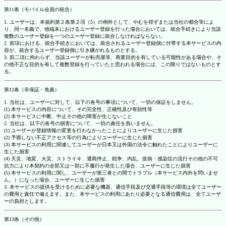
第11条（モバイル会員の統合）
1. ユーザーは、本規約第２条第２項（5）の例外として、やむを得ずまたは当社の都合等によ
り、同一名義で、他端末におけるユーザー登録を行った場合においては、統合手続きにより当該
複数のユーザー登録を一つのユーザー登録に統合しなければならない。
2. 前項における、統合手続きにおいては、統合されるユーザー登録側に付帯する本サービスの内
容が、統合するユーザー登録側に引き継がれるものとする。
3. 前二項に拘わらず、当該ユーザーが転売屋等、商業目的を有している可能性がある場合や、そ
の他不正な目的を有して複数登録を行っていたと思われる場合には、この限りではないものとす
る。
第12条（非保証・免責）
1. 当社は、ユーザーに対して、以下の各号の事項について、一切の保証をしません。
(1) 本サービスの内容について、その完全性、正確性及び有効性等
(2) 本サービスに中断、中止その他の障害が生じないこと
2. 当社は、以下の各号の損害について、一切の責任を負いません。
(1) ユーザーが登録情報の変更を行わなかったことによりユーザーに生じた損害
(2) 予期しない不正アクセス等の行為によりユーザーに生じた損害
(3) 本サービスの利用に関連してユーザーが日本又は外国の法令に触れたことによりユーザーに
生じた損害
(4) 天災、地変、火災、ストライキ、通商停止、戦争、内乱、疫病・感染症の流行その他の不可
抗力により本契約の全部又は一部に不履行が発生した場合、ユーザーに生じた損害
(5) 本サービスの利用に関し、ユーザーが第三者との間でトラブル（本サービス内外を問いませ
ん。）になった場合、ユーザーに生じた損害
3. 本サービスの提供を受けるために必要な機器、通信手段及び交通手段等の環境は全てユーザー
の費用と責任で備えます。また、本サービスの利用にあたり必要となる通信費用は、全てユーザ
ーの負担とします。
第13条（その他）