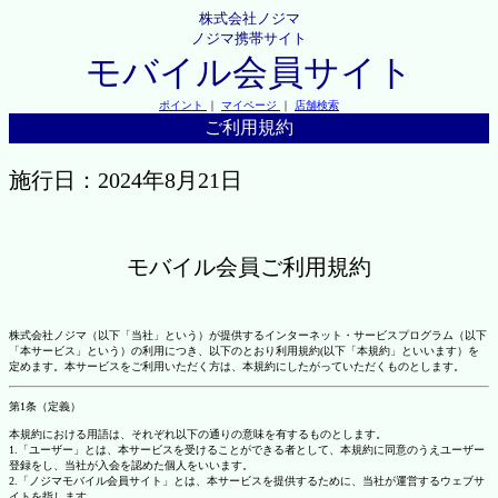
株式会社ノジマ
ノジマ携帯サイト
モバイル会員サイト
ポイント
｜
マイページ
｜
店舗検索
ご利用規約
施行日：2024年8月21日
モバイル会員ご利用規約
株式会社ノジマ（以下「当社」という）が提供するインターネット・サービスプログラム（以下
「本サービス」という）の利用につき、以下のとおり利用規約(以下「本規約」といいます）を
定めます。本サービスをご利用いただく方は、本規約にしたがっていただくものとします。
第1条（定義）
本規約における用語は、それぞれ以下の通りの意味を有するものとします。
1.「ユーザー」とは、本サービスを受けることができる者として、本規約に同意のうえユーザー
登録をし、当社が入会を認めた個人をいいます。
2.「ノジマモバイル会員サイト」とは、本サービスを提供するために、当社が運営するウェブサ
イトを指します。