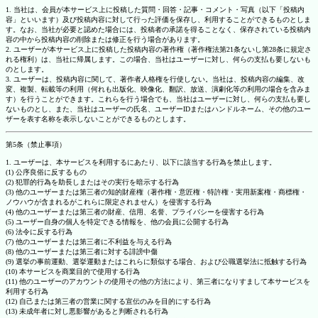
1. 当社は、会員が本サービス上に投稿した質問・回答・記事・コメント・写真（以下「投稿内
容」といいます）及び投稿内容に対して行った評価を保存し、利用することができるものとしま
す。なお、当社が必要と認めた場合には、投稿者の承諾を得ることなく、保存されている投稿内
容の中から投稿内容の削除または修正を行う場合があります。
2. ユーザーが本サービス上に投稿した投稿内容の著作権（著作権法第21条ないし第28条に規定さ
れる権利）は、当社に帰属します。この場合、当社はユーザーに対し、何らの支払も要しないも
のとします。
3. ユーザーは、投稿内容に関して、著作者人格権を行使しない。当社は、投稿内容の編集、改
変、複製、転載等の利用（何れも出版化、映像化、翻訳、放送、演劇化等の利用の場合を含みま
す）を行うことができます。これらを行う場合でも、当社はユーザーに対し、何らの支払も要し
ないものとし、また、当社はユーザーの氏名、ユーザーIDまたはハンドルネーム、その他のユー
ザーを表す名称を表示しないことができるものとします。
第5条（禁止事項）
1. ユーザーは、本サービスを利用するにあたり、以下に該当する行為を禁止します。
(1) 公序良俗に反するもの
(2) 犯罪的行為を助長しまたはその実行を暗示する行為
(3) 他のユーザーまたは第三者の知的財産権（著作権・意匠権・特許権・実用新案権・商標権・
ノウハウが含まれるがこれらに限定されません）を侵害する行為
(4) 他のユーザーまたは第三者の財産、信用、名誉、プライバシーを侵害する行為
(5) ユーザー自身の個人を特定できる情報を、他の会員に公開する行為
(6) 法令に反する行為
(7) 他のユーザーまたは第三者に不利益を与える行為
(8) 他のユーザーまたは第三者に対する誹謗中傷
(9) 選挙の事前運動、選挙運動またはこれらに類似する場合、および公職選挙法に抵触する行為
(10) 本サービスを商業目的で使用する行為
(11) 他のユーザーのアカウントの使用その他の方法により、第三者になりすまして本サービスを
利用する行為
(12) 自己または第三者の営業に関する宣伝のみを目的にする行為
(13) 未成年者に対し悪影響があると判断される行為