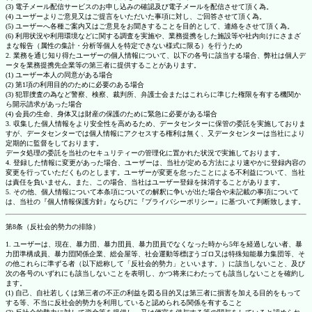
(3) 電子メール配信サービスのお申し込みの確認及び電子メールを配信させて頂く為。
(4) ユーザーよりご意見又はご提言をいただいた事項に対し、ご回答させて頂く為。
(5) ユーザーへ各種ご案内又はご意見をお聞きすることを目的として、連絡をさせて頂く為。
(6) 利用状況や利用環境などに関する調査を実施や、業務提携をした施設等や社内向けにさまざ
まな報告（属性の集計・分析等個人を特定できない様式に限る）を行うため
2. 業務を通じ知り得たユーザーの個人情報について、以下の各号に該当する場合、弊社は個人デ
ータを業務提携先企業等の第三者に提供することがあります。
(1) ユーザー本人の同意がある場合
(2) 第1項の利用目的のために必要のある場合
(3) 犯罪捜査の為など警察、検察、裁判所、弁護士会またはこれらに準じた権限を有する機関か
ら開示請求があった場合
(4) 会員の生命、身体又は財産の保護のために緊急に必要がある場合
3. 収集した個人情報をより安全性を高めるため、データセンターに保管の委託を実施しておりま
すが、データセンターでは個人情報にアクセスする権利は無く、又データセンターは当社により
定期的に監督をしております。
データ処理の委託を当社のセキュリティーの管理化に置かれた状況で実施しております。
4. 登録した情報に変更があった場合、ユーザーは、当社が定める方法により速やかに登録内容の
変更を行っていただくものとします。ユーザーが変更を怠ったことによる不利益について、当社
は責任を負いません。また、この場合、当社はユーザー登録を抹消することがあります。
5. その他、個人情報について本条項についての解釈に争いが出た場合や未記載の事項について
は、当社の『個人情報保護方針』ならびに『プライバシーポリシー』に基づいて判断致します。
第8条（反社会的勢力の排除）
1. ユーザーは、現在、暴力団、暴力団員、暴力団員でなくなった時から5年を経過しない者、暴
力団準構成員、暴力団関係企業、総会屋等、社会運動等標ぼうゴロ又は特殊知能暴力集団等、そ
の他これらに準ずる者（以下総称して「反社会的勢力」といいます。）に該当しないこと、及び
次の各号のいずれにも該当しないことを表明し、かつ将来にわたっても該当しないことを確約し
ます。
(1) 自己、自社若しくは第三者の不正の利益を図る目的又は第三者に損害を加える目的をもって
する等、不当に反社会的勢力を利用していると認められる関係を有すること