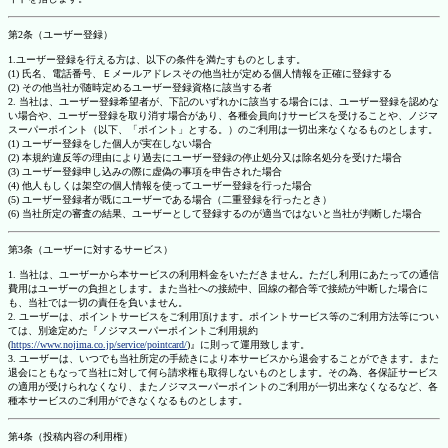
第2条（ユーザー登録）
1.ユーザー登録を行える方は、以下の条件を満たすものとします。
(1) 氏名、電話番号、Ｅメールアドレスその他当社が定める個人情報を正確に登録する
(2) その他当社が随時定めるユーザー登録資格に該当する者
2. 当社は、ユーザー登録希望者が、下記のいずれかに該当する場合には、ユーザー登録を認めな
い場合や、ユーザー登録を取り消す場合があり、各種会員向けサービスを受けることや、ノジマ
スーパーポイント（以下、「ポイント」とする。）のご利用は一切出来なくなるものとします。
(1) ユーザー登録をした個人が実在しない場合
(2) 本規約違反等の理由により過去にユーザー登録の停止処分又は除名処分を受けた場合
(3) ユーザー登録申し込みの際に虚偽の事項を申告された場合
(4) 他人もしくは架空の個人情報を使ってユーザー登録を行った場合
(5) ユーザー登録者が既にユーザーである場合（二重登録を行ったとき）
(6) 当社所定の審査の結果、ユーザーとして登録するのが適当ではないと当社が判断した場合
第3条（ユーザーに対するサービス）
1. 当社は、ユーザーから本サービスの利用料金をいただきません。ただし利用にあたっての通信
費用はユーザーの負担とします。また当社への接続中、回線の都合等で接続が中断した場合に
も、当社では一切の責任を負いません。
2. ユーザーは、ポイントサービスをご利用頂けます。ポイントサービス等のご利用方法等につい
ては、別途定めた『ノジマスーパーポイントご利用規約
(
https://www.nojima.co.jp/service/pointcard/
)』に則って運用致します。
3. ユーザーは、いつでも当社所定の手続きにより本サービスから退会することができます。また
退会にともなって当社に対して何ら請求権も取得しないものとします。その為、各保証サービス
の適用が受けられなくなり、またノジマスーパーポイントのご利用が一切出来なくなるなど、各
種本サービスのご利用ができなくなるものとします。
第4条（投稿内容の利用権）