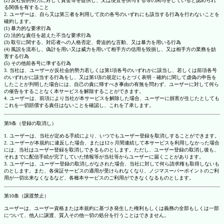
(2) 反社会的勢力に対して資金等を提供し、又は便宜を供与する等の関与をしていると認められ
る関係を有すること
2. ユーザーは、自ら又は第三者を利用して次の各号のいずれにも該当する行為を行わないことを
確約します。
(1) 暴力的な要求行為
(2) 法的な責任を超えた不当な要求行為
(3) 取引に関する、対応者への人格否定、脅迫的な言動、又は暴力を用いる行為
(4) 風説を流布し、偽計を用い又は威力を用いて相手方の信用を毀損し、又は相手方の業務を妨
害する行為
(5) その他前各号に準ずる行為
3. 当社は、ユーザーが反社会的勢力若しくは第1項各号のいずれかに該当し、若しくは前項各号
のいずれかに該当する行為をし、又は第1項の規定にもとづく表明・確約に関して虚偽の申告を
したことが判明した場合には、自己の責に帰すべき事由の有無を問わず、ユーザーに対して何ら
の催告をすることなく本サービスを解除することができます。
4. ユーザーは、前項により当社が本サービスを解除した場合、ユーザーに損害が生じたとしても
これを一切賠償する責任はないことを確認し、これを了承します。
第9条（登録の取消し）
1. ユーザーは、当社が定める手続により、いつでもユーザー登録を取消しすることができます。
2. ユーザーが本規約に違反した場合、または12ヶ月間連続して本サービスを利用しなかった場合
には、当社はユーザー登録を取消しできるものとします。ただし、ユーザー登録の取消し後も、
それまでに配信手続が完了していた情報等が当社等からユーザーに届くことがあります。
3. ユーザーは、ユーザー登録の取消しがなされた場合、当社に対して何ら請求権も取得しないも
のとします。また、各保証サービスの適用が受けられなくなり、ノジマスーパーポイントのご利
用が一切出来なくなるなど、各種本サービスのご利用ができなくなるものとします。
第10条（譲渡禁止）
ユーザーは、ユーザー資格または本規約に基づき発生した権利もしくは義務の全部もしくは一部
について、他人に譲渡、質入その他一切の処分を行うことはできません。