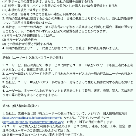
(14) 本サービスの運営を妨げ、または、当社の信用を毀損する行為
(15) 転売・買い回り・ポイント取得のみを目的とした購入または会員登録をする行為
(16) 本規約各規定に違反する行為
(17) その他、前各号に準じて当社が不適当と判断する行為
2. 前項の禁止事項に該当するか否かの判断は、当社の裁量により行うものとし、当社は判断基準
について説明する義務を負いません。
3. 当社は、ユーザーの行為が、第１項各号のいずれかに該当すると判断した場合、事前に通知す
ることなく、以下の各号のいずれか又は全ての措置を講じることができます。
(1) 本サービスの利用制限もしくは停止
(2) 本サービスの退会処分
(3) その他当社が必要と判断する行為
4. 前項の措置によりユーザーに生じた損害について、当社は一切の責任を負いません。
第6条（ユーザーＩＤ及びパスワードの管理）
1. ユーザーは、自己の責任で、本サービスに関するユーザーID及びパスワードを第三者に不正利
用されないよう、厳重に管理します。
2. ユーザーID及びパスワードを利用して行われた本サービス上の一切の行為はユーザーの行為と
みなします。
3. 当社は、ユーザーID及びパスワードの管理不十分等によって生じた損害に関する責任を負いま
せん。
4. ユーザーは、本サービス上のアカウントを第三者に対して貸与、譲渡、売買、質入、又は利用
させる等の行為をすることはできません。
第7条（個人情報の取扱い）
1. 当社は、業務を通じ知り得たユーザーの個人情報について、ノジマの『個人情報保護方針
(https://www.nojima.co.jp/corporation/privacy/)
』ならびに『プライバシーポリシー
(
https://m.nojima.co.jp/website/front/info/privacy
)』に則り、以下の目的で利用します。
(1) ユーザーがご購入又はご利用された商品又はサービスに関し、連絡、配達、工事、設定、修
理その他ユーザーのご要望にお応えさせて頂く為。
(2) 各種セール又はイベントへのご案内を送付させて頂く為。