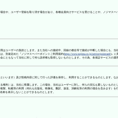
ない場合や、ユーザー登録を取り消す場合があり、各種会員向けサービスを受けることや、ノジマスー
信費用はユーザーの負担とします。また当社への接続中、回線の都合等で接続が中断した場合にも、当
ては、別途定めた『ノジマスーパーポイントご利用規約(
https://www.nojima.co.jp/service/pointcard/
)』
た退会にともなって当社に対して何ら請求権も取得しないものとします。その為、各保証サービスの適
容」といいます）及び投稿内容に対して行った評価を保存し、利用することができるものとします。な
定される権利）は、当社に帰属します。この場合、当社はユーザーに対し、何らの支払も要しないものと
変、複製、転載等の利用（何れも出版化、映像化、翻訳、放送、演劇化等の利用の場合を含みます）を
す名称を表示しないことができるものとします。