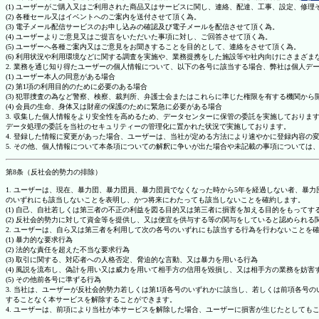
(1) ユーザーがご購入又はご利用された商品又はサービスに関し、連絡、配達、工事、設定、修
(2) 各種セール又はイベントへのご案内を送付させて頂く為。
(3) 電子メール配信サービスのお申し込みの確認及び電子メールを配信させて頂く為。
(4) ユーザーよりご意見又はご提言をいただいた事項に対し、ご回答させて頂く為。
(5) ユーザーへ各種ご案内又はご意見をお聞きすることを目的として、連絡をさせて頂く為。
(6) 利用状況や利用環境などに関する調査を実施や、業務提携をした施設等や社内向けにさまざ
2. 業務を通じ知り得たユーザーの個人情報について、以下の各号に該当する場合、弊社は個人デ
(1) ユーザー本人の同意がある場合
(2) 第1項の利用目的のために必要のある場合
(3) 犯罪捜査の為など警察、検察、裁判所、弁護士会またはこれらに準じた権限を有する機関から
(4) 会員の生命、身体又は財産の保護のために緊急に必要がある場合
3. 収集した個人情報をより安全性を高めるため、データセンターに保管の委託を実施しており
データ処理の委託を当社のセキュリティーの管理化に置かれた状況で実施しております。
4. 登録した情報に変更があった場合、ユーザーは、当社が定める方法により速やかに登録内容
5. その他、個人情報について本条項についての解釈に争いが出た場合や未記載の事項について
第8条（反社会的勢力の排除）
1. ユーザーは、現在、暴力団、暴力団員、暴力団員でなくなった時から5年を経過しない者、
のいずれにも該当しないことを表明し、かつ将来にわたっても該当しないことを確約します。
(1) 自己、自社若しくは第三者の不正の利益を図る目的又は第三者に損害を加える目的をもって
(2) 反社会的勢力に対して資金等を提供し、又は便宜を供与する等の関与をしていると認められる
2. ユーザーは、自ら又は第三者を利用して次の各号のいずれにも該当する行為を行わないことを
(1) 暴力的な要求行為
(2) 法的な責任を超えた不当な要求行為
(3) 取引に関する、対応者への人格否定、脅迫的な言動、又は暴力を用いる行為
(4) 風説を流布し、偽計を用い又は威力を用いて相手方の信用を毀損し、又は相手方の業務を妨害
(5) その他前各号に準ずる行為
3. 当社は、ユーザーが反社会的勢力若しくは第1項各号のいずれかに該当し、若しくは前項各
することなく本サービスを解除することができます。
4. ユーザーは、前項により当社が本サービスを解除した場合、ユーザーに損害が生じたとしても