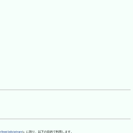
/front/info/privacy
)』に則り、以下の目的で利用します。