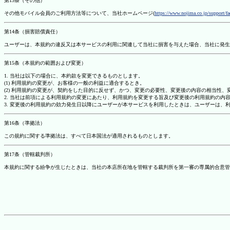
第13条（その他）
その他モバイル会員のご利用方法等について、当社ホームページ(
https://www.nojima.co.jp/support/f
第14条（損害賠償責任）
ユーザーは、本規約の違反又は本サービスの利用に関連して当社に損害を与えた場合、当社に発生
第15条（本規約の範囲および変更）
1. 当社は以下の場合に、本約款を変更できるものとします。
(1) 利用規約の変更が、お客様の一般の利益に適合するとき。
(2) 利用規約の変更が、契約をした目的に反せず、かつ、変更の必要性、変更後の内容の相当性
2. 当社は前項による利用規約の変更にあたり、利用規約を変更する旨及び変更後の利用規約の内
3. 変更後の利用規約の効力発生日以降にユーザーが本サービスを利用したときは、ユーザーは、
第16条（準拠法）
この規約に関する準拠法は、すべて日本国法が適用されるものとします。
第17条（管轄裁判所）
本規約に関する紛争が生じたときは、当社の本店所在地を管轄する裁判所を第一審の専属的合意管