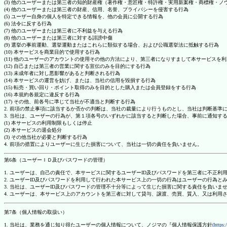
(3) 他のユーザーまたは第三者の知的財産権（著作権・意匠権・特許権・実用新案権・商標権・
(4) 他のユーザーまたは第三者の財産、信用、名誉、プライバシーを侵害する行為
(5) ユーザー自身の個人を特定できる情報を、他の会員に公開する行為
(6) 法令に反する行為
(7) 他のユーザーまたは第三者に不利益を与える行為
(8) 他のユーザーまたは第三者に対する誹謗中傷
(9) 選挙の事前運動、選挙運動またはこれらに類似する場合、および公職選挙法に抵触する行為
(10) 本サービスを商業目的で使用する行為
(11) 他のユーザーのアカウントの使用その他の方法により、第三者になりすまして本サービスを
(12) 自己または第三者の営業に関する宣伝のみを目的にする行為
(13) 未成年者に対し悪影響があると判断される行為
(14) 本サービスの運営を妨げ、または、当社の信用を毀損する行為
(15) 転売・買い回り・ポイント取得のみを目的とした購入または会員登録をする行為
(16) 本規約各規定に違反する行為
(17) その他、前各号に準じて当社が不適当と判断する行為
2. 前項の禁止事項に該当するか否かの判断は、当社の裁量により行うものとし、当社は判断基準
3. 当社は、ユーザーの行為が、第１項各号のいずれかに該当すると判断した場合、事前に通知す
(1) 本サービスの利用制限もしくは停止
(2) 本サービスの退会処分
(3) その他当社が必要と判断する行為
4. 前項の措置によりユーザーに生じた損害について、当社は一切の責任を負いません。
第6条（ユーザーＩＤ及びパスワードの管理）
1. ユーザーは、自己の責任で、本サービスに関するユーザーID及びパスワードを第三者に不正利
2. ユーザーID及びパスワードを利用して行われた本サービス上の一切の行為はユーザーの行為と
3. 当社は、ユーザーID及びパスワードの管理不十分等によって生じた損害に関する責任を負いま
4. ユーザーは、本サービス上のアカウントを第三者に対して貸与、譲渡、売買、質入、又は利用
第7条（個人情報の取扱い）
1. 当社は、業務を通じ知り得たユーザーの個人情報について、ノジマの『個人情報保護方針
(https: