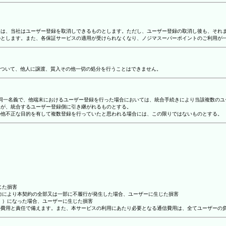
合には、当社はユーザー登録を取消しできるものとします。ただし、ユーザー登録の取消し後も、そ
ものとします。また、各保証サービスの適用が受けられなくなり、ノジマスーパーポイントのご利用が
ついて、他人に譲渡、質入その他一切の処分を行うことはできません。
り、同一名義で、他端末におけるユーザー登録を行った場合においては、統合手続きにより当該複数の
容が、統合するユーザー登録側に引き継がれるものとする。
その他不正な目的を有して複数登録を行っていたと思われる場合には、この限りではないものとする。
じた損害
抗力により本契約の全部又は一部に不履行が発生した場合、ユーザーに生じた損害
ん。）になった場合、ユーザーに生じた損害
ーの費用と責任で備えます。また、本サービスの利用にあたり必要となる通信費用は、全てユーザーの