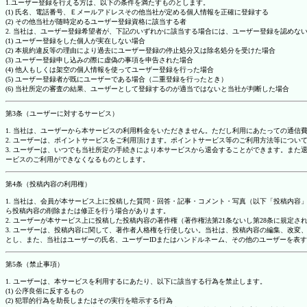
1.ユーザー登録を行える方は、以下の条件を満たすものとします。
(1) 氏名、電話番号、Ｅメールアドレスその他当社が定める個人情報を正確に登録する
(2) その他当社が随時定めるユーザー登録資格に該当する者
2. 当社は、ユーザー登録希望者が、下記のいずれかに該当する場合には、ユーザー登録を認め
(1) ユーザー登録をした個人が実在しない場合
(2) 本規約違反等の理由により過去にユーザー登録の停止処分又は除名処分を受けた場合
(3) ユーザー登録申し込みの際に虚偽の事項を申告された場合
(4) 他人もしくは架空の個人情報を使ってユーザー登録を行った場合
(5) ユーザー登録者が既にユーザーである場合（二重登録を行ったとき）
(6) 当社所定の審査の結果、ユーザーとして登録するのが適当ではないと当社が判断した場合
第3条（ユーザーに対するサービス）
1. 当社は、ユーザーから本サービスの利用料金をいただきません。ただし利用にあたっての通
2. ユーザーは、ポイントサービスをご利用頂けます。ポイントサービス等のご利用方法等につい
3. ユーザーは、いつでも当社所定の手続きにより本サービスから退会することができます。ま
ービスのご利用ができなくなるものとします。
第4条（投稿内容の利用権）
1. 当社は、会員が本サービス上に投稿した質問・回答・記事・コメント・写真（以下「投稿内
ら投稿内容の削除または修正を行う場合があります。
2. ユーザーが本サービス上に投稿した投稿内容の著作権（著作権法第21条ないし第28条に規
3. ユーザーは、投稿内容に関して、著作者人格権を行使しない。当社は、投稿内容の編集、改
とし、また、当社はユーザーの氏名、ユーザーIDまたはハンドルネーム、その他のユーザーを表
第5条（禁止事項）
1. ユーザーは、本サービスを利用するにあたり、以下に該当する行為を禁止します。
(1) 公序良俗に反するもの
(2) 犯罪的行為を助長しまたはその実行を暗示する行為