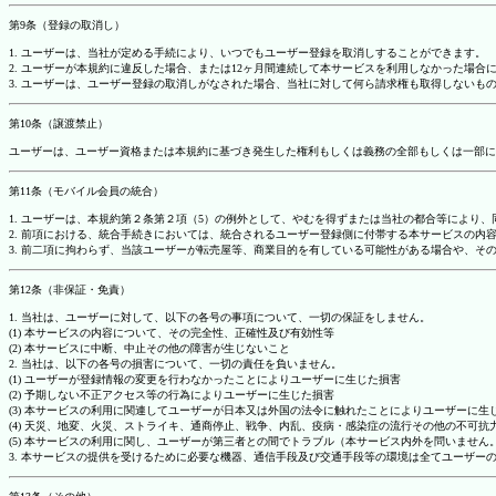
第9条（登録の取消し）
1. ユーザーは、当社が定める手続により、いつでもユーザー登録を取消しすることができます。
2. ユーザーが本規約に違反した場合、または12ヶ月間連続して本サービスを利用しなかった場
3. ユーザーは、ユーザー登録の取消しがなされた場合、当社に対して何ら請求権も取得しない
第10条（譲渡禁止）
ユーザーは、ユーザー資格または本規約に基づき発生した権利もしくは義務の全部もしくは一部に
第11条（モバイル会員の統合）
1. ユーザーは、本規約第２条第２項（5）の例外として、やむを得ずまたは当社の都合等によ
2. 前項における、統合手続きにおいては、統合されるユーザー登録側に付帯する本サービスの内
3. 前二項に拘わらず、当該ユーザーが転売屋等、商業目的を有している可能性がある場合や、
第12条（非保証・免責）
1. 当社は、ユーザーに対して、以下の各号の事項について、一切の保証をしません。
(1) 本サービスの内容について、その完全性、正確性及び有効性等
(2) 本サービスに中断、中止その他の障害が生じないこと
2. 当社は、以下の各号の損害について、一切の責任を負いません。
(1) ユーザーが登録情報の変更を行わなかったことによりユーザーに生じた損害
(2) 予期しない不正アクセス等の行為によりユーザーに生じた損害
(3) 本サービスの利用に関連してユーザーが日本又は外国の法令に触れたことによりユーザーに生
(4) 天災、地変、火災、ストライキ、通商停止、戦争、内乱、疫病・感染症の流行その他の不可
(5) 本サービスの利用に関し、ユーザーが第三者との間でトラブル（本サービス内外を問いませ
3. 本サービスの提供を受けるために必要な機器、通信手段及び交通手段等の環境は全てユーザ