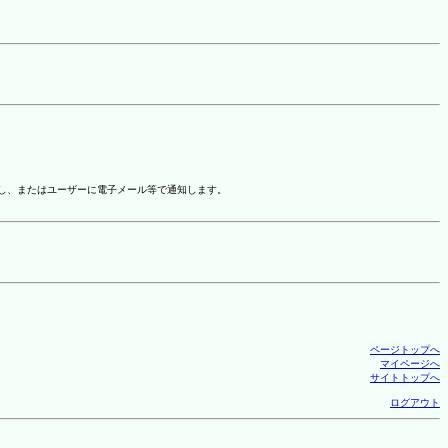
示し、またはユーザーに電子メール等で通知します。
ページトップへ
マイページへ
サイトトップへ
ログアウト