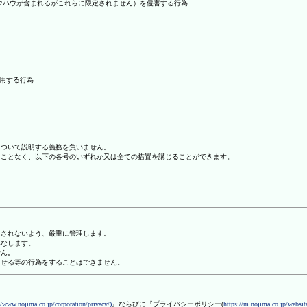
ノウハウが含まれるがこれらに限定されません）を侵害する行為
利用する行為
について説明する義務を負いません。
ることなく、以下の各号のいずれか又は全ての措置を講じることができます。
用されないよう、厳重に管理します。
みなします。
せん。
させる等の行為をすることはできません。
//www.nojima.co.jp/corporation/privacy/)
』ならびに『プライバシーポリシー(
https://m.nojima.co.jp/website