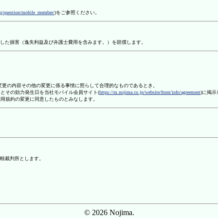
aq/question/mobile_member/
)をご参照ください。
した損害（逸失利益及び弁護士費用を含みます。）を賠償します。
、変更の内容その他の変更に係る事情に照らして合理的なものであるとき。
容とその効力発生日を当社モバイル会員サイト(
https://m.nojima.co.jp/website/front/info/agreement
)に掲
利用規約の変更に同意したものとみなします。
轄裁判所とします。
© 2026 Nojima.