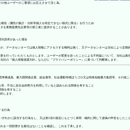
理その他ユーザーのご要望にお応えさせて頂く為。
まな報告（属性の集計・分析等個人を特定できない様式に限る）を行うため
ータを業務提携先企業等の第三者に提供することがあります。
開示請求があった場合
ますが、データセンターでは個人情報にアクセスする権利は無く、又データセンターは当社により定期
の変更を行っていただくものとします。ユーザーが変更を怠ったことによる不利益について、当社は責
は、当社の『個人情報保護方針』ならびに『プライバシーポリシー』に基づいて判断致します。
暴力団準構成員、暴力団関係企業、総会屋等、社会運動等標ぼうゴロ又は特殊知能暴力集団等、その他
する等、不当に反社会的勢力を利用していると認められる関係を有すること
関係を有すること
確約します。
する行為
号のいずれかに該当する行為をし、又は第1項の規定にもとづく表明・確約に関して虚偽の申告をした
これを一切賠償する責任はないことを確認し、これを了承します。