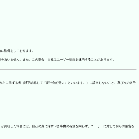
的に監督をしております。
任を負いません。また、この場合、当社はユーザー登録を抹消することがあります。
これらに準ずる者（以下総称して「反社会的勢力」といいます。）に該当しないこと、及び次の各号
ことが判明した場合には、自己の責に帰すべき事由の有無を問わず、ユーザーに対して何らの催告を