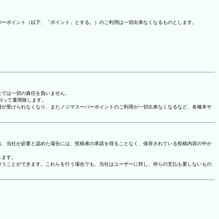
パーポイント（以下、「ポイント」とする。）のご利用は一切出来なくなるものとします。
社では一切の責任を負いません。
に則って運用致します。
用が受けられなくなり、またノジマスーパーポイントのご利用が一切出来なくなるなど、各種本サ
お、当社が必要と認めた場合には、投稿者の承諾を得ることなく、保存されている投稿内容の中か
します。
行うことができます。これらを行う場合でも、当社はユーザーに対し、何らの支払も要しないもの