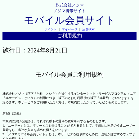
株式会社ノジマ
ノジマ携帯サイト
モバイル会員サイト
ポイント
｜
マイページ
｜
店舗検索
ご利用規約
施行日：2024年8月21日
モバイル会員ご利用規約
株式会社ノジマ（以下「当社」という）が提供するインターネット・サービスプログラム（以下
「本サービス」という）の利用につき、以下のとおり利用規約(以下「本規約」といいます）を
定めます。本サービスをご利用いただく方は、本規約にしたがっていただくものとします。
第1条（定義）
本規約における用語は、それぞれ以下の通りの意味を有するものとします。
1.「ユーザー」とは、本サービスを受けることができる者として、本規約に同意のうえユーザー
登録をし、当社が入会を認めた個人をいいます。
2.「ノジマモバイル会員サイト」とは、本サービスを提供するために、当社が運営するウェブサ
イトを指します。