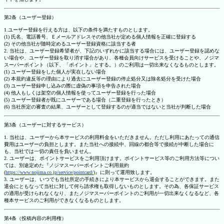
第2条（ユーザー登録）
1.ユーザー登録を行える方は、以下の条件を満たすものとします。
(1) 氏名、電話番号、Ｅメールアドレスその他当社が定める個人情報を正確に登録する
(2) その他当社が随時定めるユーザー登録資格に該当する者
2. 当社は、ユーザー登録希望者が、下記のいずれかに該当する場合には、ユーザー登録を認めな
い場合や、ユーザー登録を取り消す場合があり、各種会員向けサービスを受けることや、ノジマ
スーパーポイント（以下、「ポイント」とする。）のご利用は一切出来なくなるものとします。
(1) ユーザー登録をした個人が実在しない場合
(2) 本規約違反等の理由により過去にユーザー登録の停止処分又は除名処分を受けた場合
(3) ユーザー登録申し込みの際に虚偽の事項を申告された場合
(4) 他人もしくは架空の個人情報を使ってユーザー登録を行った場合
(5) ユーザー登録者が既にユーザーである場合（二重登録を行ったとき）
(6) 当社所定の審査の結果、ユーザーとして登録するのが適当ではないと当社が判断した場合
第3条（ユーザーに対するサービス）
1. 当社は、ユーザーから本サービスの利用料金をいただきません。ただし利用にあたっての通信
費用はユーザーの負担とします。また当社への接続中、回線の都合等で接続が中断した場合に
も、当社では一切の責任を負いません。
2. ユーザーは、ポイントサービスをご利用頂けます。ポイントサービス等のご利用方法等につい
ては、別途定めた『ノジマスーパーポイントご利用規約
(
https://www.nojima.co.jp/service/pointcard/
)』に則って運用致します。
3. ユーザーは、いつでも当社所定の手続きにより本サービスから退会することができます。また
退会にともなって当社に対して何ら請求権も取得しないものとします。その為、各保証サービス
の適用が受けられなくなり、またノジマスーパーポイントのご利用が一切出来なくなるなど、各
種本サービスのご利用ができなくなるものとします。
第4条（投稿内容の利用権）