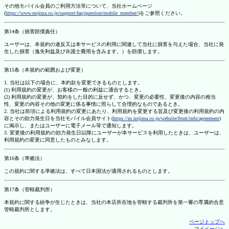
その他モバイル会員のご利用方法等について、当社ホームページ
(
https://www.nojima.co.jp/support/faq/question/mobile_member/
)をご参照ください。
第14条（損害賠償責任）
ユーザーは、本規約の違反又は本サービスの利用に関連して当社に損害を与えた場合、当社に発
生した損害（逸失利益及び弁護士費用を含みます。）を賠償します。
第15条（本規約の範囲および変更）
1. 当社は以下の場合に、本約款を変更できるものとします。
(1) 利用規約の変更が、お客様の一般の利益に適合するとき。
(2) 利用規約の変更が、契約をした目的に反せず、かつ、変更の必要性、変更後の内容の相当
性、変更の内容その他の変更に係る事情に照らして合理的なものであるとき。
2. 当社は前項による利用規約の変更にあたり、利用規約を変更する旨及び変更後の利用規約の内
容とその効力発生日を当社モバイル会員サイト(
https://m.nojima.co.jp/website/front/info/agreement
)
に掲示し、またはユーザーに電子メール等で通知します。
3. 変更後の利用規約の効力発生日以降にユーザーが本サービスを利用したときは、ユーザーは、
利用規約の変更に同意したものとみなします。
第16条（準拠法）
この規約に関する準拠法は、すべて日本国法が適用されるものとします。
第17条（管轄裁判所）
本規約に関する紛争が生じたときは、当社の本店所在地を管轄する裁判所を第一審の専属的合意
管轄裁判所とします。
ページトップへ
マイページへ