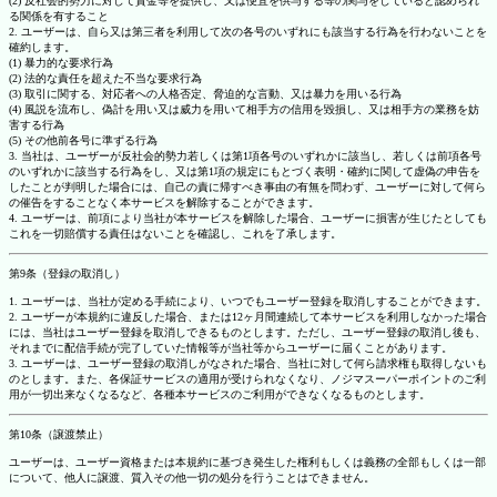
(2) 反社会的勢力に対して資金等を提供し、又は便宜を供与する等の関与をしていると認められ
る関係を有すること
2. ユーザーは、自ら又は第三者を利用して次の各号のいずれにも該当する行為を行わないことを
確約します。
(1) 暴力的な要求行為
(2) 法的な責任を超えた不当な要求行為
(3) 取引に関する、対応者への人格否定、脅迫的な言動、又は暴力を用いる行為
(4) 風説を流布し、偽計を用い又は威力を用いて相手方の信用を毀損し、又は相手方の業務を妨
害する行為
(5) その他前各号に準ずる行為
3. 当社は、ユーザーが反社会的勢力若しくは第1項各号のいずれかに該当し、若しくは前項各号
のいずれかに該当する行為をし、又は第1項の規定にもとづく表明・確約に関して虚偽の申告を
したことが判明した場合には、自己の責に帰すべき事由の有無を問わず、ユーザーに対して何ら
の催告をすることなく本サービスを解除することができます。
4. ユーザーは、前項により当社が本サービスを解除した場合、ユーザーに損害が生じたとしても
これを一切賠償する責任はないことを確認し、これを了承します。
第9条（登録の取消し）
1. ユーザーは、当社が定める手続により、いつでもユーザー登録を取消しすることができます。
2. ユーザーが本規約に違反した場合、または12ヶ月間連続して本サービスを利用しなかった場合
には、当社はユーザー登録を取消しできるものとします。ただし、ユーザー登録の取消し後も、
それまでに配信手続が完了していた情報等が当社等からユーザーに届くことがあります。
3. ユーザーは、ユーザー登録の取消しがなされた場合、当社に対して何ら請求権も取得しないも
のとします。また、各保証サービスの適用が受けられなくなり、ノジマスーパーポイントのご利
用が一切出来なくなるなど、各種本サービスのご利用ができなくなるものとします。
第10条（譲渡禁止）
ユーザーは、ユーザー資格または本規約に基づき発生した権利もしくは義務の全部もしくは一部
について、他人に譲渡、質入その他一切の処分を行うことはできません。