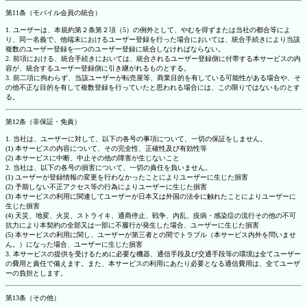
第11条（モバイル会員の統合）
1. ユーザーは、本規約第２条第２項（5）の例外として、やむを得ずまたは当社の都合等によ
り、同一名義で、他端末におけるユーザー登録を行った場合においては、統合手続きにより当該
複数のユーザー登録を一つのユーザー登録に統合しなければならない。
2. 前項における、統合手続きにおいては、統合されるユーザー登録側に付帯する本サービスの内
容が、統合するユーザー登録側に引き継がれるものとする。
3. 前二項に拘わらず、当該ユーザーが転売屋等、商業目的を有している可能性がある場合や、そ
の他不正な目的を有して複数登録を行っていたと思われる場合には、この限りではないものとす
る。
第12条（非保証・免責）
1. 当社は、ユーザーに対して、以下の各号の事項について、一切の保証をしません。
(1) 本サービスの内容について、その完全性、正確性及び有効性等
(2) 本サービスに中断、中止その他の障害が生じないこと
2. 当社は、以下の各号の損害について、一切の責任を負いません。
(1) ユーザーが登録情報の変更を行わなかったことによりユーザーに生じた損害
(2) 予期しない不正アクセス等の行為によりユーザーに生じた損害
(3) 本サービスの利用に関連してユーザーが日本又は外国の法令に触れたことによりユーザーに
生じた損害
(4) 天災、地変、火災、ストライキ、通商停止、戦争、内乱、疫病・感染症の流行その他の不可
抗力により本契約の全部又は一部に不履行が発生した場合、ユーザーに生じた損害
(5) 本サービスの利用に関し、ユーザーが第三者との間でトラブル（本サービス内外を問いませ
ん。）になった場合、ユーザーに生じた損害
3. 本サービスの提供を受けるために必要な機器、通信手段及び交通手段等の環境は全てユーザー
の費用と責任で備えます。また、本サービスの利用にあたり必要となる通信費用は、全てユーザ
ーの負担とします。
第13条（その他）