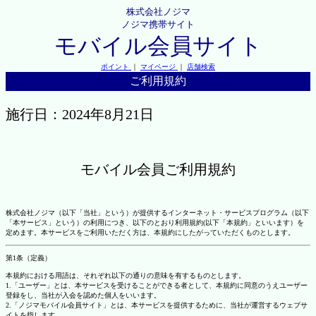
株式会社ノジマ
ノジマ携帯サイト
モバイル会員サイト
ポイント
｜
マイページ
｜
店舗検索
ご利用規約
施行日：2024年8月21日
モバイル会員ご利用規約
株式会社ノジマ（以下「当社」という）が提供するインターネット・サービスプログラム（以下
「本サービス」という）の利用につき、以下のとおり利用規約(以下「本規約」といいます）を
定めます。本サービスをご利用いただく方は、本規約にしたがっていただくものとします。
第1条（定義）
本規約における用語は、それぞれ以下の通りの意味を有するものとします。
1.「ユーザー」とは、本サービスを受けることができる者として、本規約に同意のうえユーザー
登録をし、当社が入会を認めた個人をいいます。
2.「ノジマモバイル会員サイト」とは、本サービスを提供するために、当社が運営するウェブサ
イトを指します。