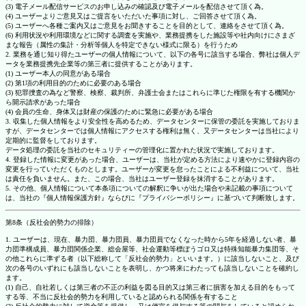
(3) 電子メール配信サービスのお申し込みの確認及び電子メールを配信させて頂く為。
(4) ユーザーよりご意見又はご提言をいただいた事項に対し、ご回答させて頂く為。
(5) ユーザーへ各種ご案内又はご意見をお聞きすることを目的として、連絡をさせて頂く為。
(6) 利用状況や利用環境などに関する調査を実施や、業務提携をした施設等や社内向けにさまざ
まな報告（属性の集計・分析等個人を特定できない様式に限る）を行うため
2. 業務を通じ知り得たユーザーの個人情報について、以下の各号に該当する場合、弊社は個人デ
ータを業務提携先企業等の第三者に提供することがあります。
(1) ユーザー本人の同意がある場合
(2) 第1項の利用目的のために必要のある場合
(3) 犯罪捜査の為など警察、検察、裁判所、弁護士会またはこれらに準じた権限を有する機関か
ら開示請求があった場合
(4) 会員の生命、身体又は財産の保護のために緊急に必要がある場合
3. 収集した個人情報をより安全性を高めるため、データセンターに保管の委託を実施しておりま
すが、データセンターでは個人情報にアクセスする権利は無く、又データセンターは当社により
定期的に監督をしております。
データ処理の委託を当社のセキュリティーの管理化に置かれた状況で実施しております。
4. 登録した情報に変更があった場合、ユーザーは、当社が定める方法により速やかに登録内容の
変更を行っていただくものとします。ユーザーが変更を怠ったことによる不利益について、当社
は責任を負いません。また、この場合、当社はユーザー登録を抹消することがあります。
5. その他、個人情報について本条項についての解釈に争いが出た場合や未記載の事項について
は、当社の『個人情報保護方針』ならびに『プライバシーポリシー』に基づいて判断致します。
第8条（反社会的勢力の排除）
1. ユーザーは、現在、暴力団、暴力団員、暴力団員でなくなった時から5年を経過しない者、暴
力団準構成員、暴力団関係企業、総会屋等、社会運動等標ぼうゴロ又は特殊知能暴力集団等、そ
の他これらに準ずる者（以下総称して「反社会的勢力」といいます。）に該当しないこと、及び
次の各号のいずれにも該当しないことを表明し、かつ将来にわたっても該当しないことを確約し
ます。
(1) 自己、自社若しくは第三者の不正の利益を図る目的又は第三者に損害を加える目的をもって
する等、不当に反社会的勢力を利用していると認められる関係を有すること