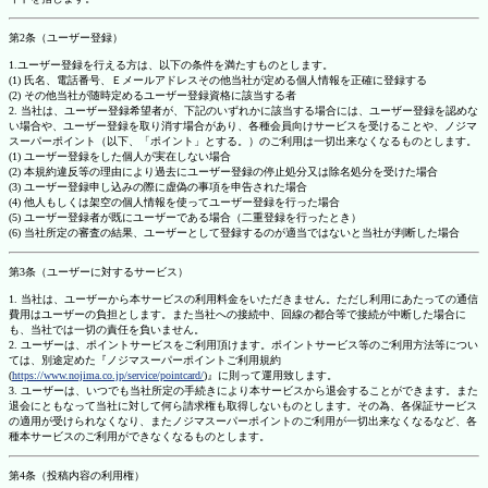
第2条（ユーザー登録）
1.ユーザー登録を行える方は、以下の条件を満たすものとします。
(1) 氏名、電話番号、Ｅメールアドレスその他当社が定める個人情報を正確に登録する
(2) その他当社が随時定めるユーザー登録資格に該当する者
2. 当社は、ユーザー登録希望者が、下記のいずれかに該当する場合には、ユーザー登録を認めな
い場合や、ユーザー登録を取り消す場合があり、各種会員向けサービスを受けることや、ノジマ
スーパーポイント（以下、「ポイント」とする。）のご利用は一切出来なくなるものとします。
(1) ユーザー登録をした個人が実在しない場合
(2) 本規約違反等の理由により過去にユーザー登録の停止処分又は除名処分を受けた場合
(3) ユーザー登録申し込みの際に虚偽の事項を申告された場合
(4) 他人もしくは架空の個人情報を使ってユーザー登録を行った場合
(5) ユーザー登録者が既にユーザーである場合（二重登録を行ったとき）
(6) 当社所定の審査の結果、ユーザーとして登録するのが適当ではないと当社が判断した場合
第3条（ユーザーに対するサービス）
1. 当社は、ユーザーから本サービスの利用料金をいただきません。ただし利用にあたっての通信
費用はユーザーの負担とします。また当社への接続中、回線の都合等で接続が中断した場合に
も、当社では一切の責任を負いません。
2. ユーザーは、ポイントサービスをご利用頂けます。ポイントサービス等のご利用方法等につい
ては、別途定めた『ノジマスーパーポイントご利用規約
(
https://www.nojima.co.jp/service/pointcard/
)』に則って運用致します。
3. ユーザーは、いつでも当社所定の手続きにより本サービスから退会することができます。また
退会にともなって当社に対して何ら請求権も取得しないものとします。その為、各保証サービス
の適用が受けられなくなり、またノジマスーパーポイントのご利用が一切出来なくなるなど、各
種本サービスのご利用ができなくなるものとします。
第4条（投稿内容の利用権）