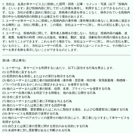
1. 当社は、会員が本サービス上に投稿した質問・回答・記事・コメント・写真（以下「投稿内
容」といいます）及び投稿内容に対して行った評価を保存し、利用することができるものとしま
す。なお、当社が必要と認めた場合には、投稿者の承諾を得ることなく、保存されている投稿内
容の中から投稿内容の削除または修正を行う場合があります。
2. ユーザーが本サービス上に投稿した投稿内容の著作権（著作権法第21条ないし第28条に規定さ
れる権利）は、当社に帰属します。この場合、当社はユーザーに対し、何らの支払も要しないも
のとします。
3. ユーザーは、投稿内容に関して、著作者人格権を行使しない。当社は、投稿内容の編集、改
変、複製、転載等の利用（何れも出版化、映像化、翻訳、放送、演劇化等の利用の場合を含みま
す）を行うことができます。これらを行う場合でも、当社はユーザーに対し、何らの支払も要し
ないものとし、また、当社はユーザーの氏名、ユーザーIDまたはハンドルネーム、その他のユー
ザーを表す名称を表示しないことができるものとします。
第5条（禁止事項）
1. ユーザーは、本サービスを利用するにあたり、以下に該当する行為を禁止します。
(1) 公序良俗に反するもの
(2) 犯罪的行為を助長しまたはその実行を暗示する行為
(3) 他のユーザーまたは第三者の知的財産権（著作権・意匠権・特許権・実用新案権・商標権・
ノウハウが含まれるがこれらに限定されません）を侵害する行為
(4) 他のユーザーまたは第三者の財産、信用、名誉、プライバシーを侵害する行為
(5) ユーザー自身の個人を特定できる情報を、他の会員に公開する行為
(6) 法令に反する行為
(7) 他のユーザーまたは第三者に不利益を与える行為
(8) 他のユーザーまたは第三者に対する誹謗中傷
(9) 選挙の事前運動、選挙運動またはこれらに類似する場合、および公職選挙法に抵触する行為
(10) 本サービスを商業目的で使用する行為
(11) 他のユーザーのアカウントの使用その他の方法により、第三者になりすまして本サービスを
利用する行為
(12) 自己または第三者の営業に関する宣伝のみを目的にする行為
(13) 未成年者に対し悪影響があると判断される行為