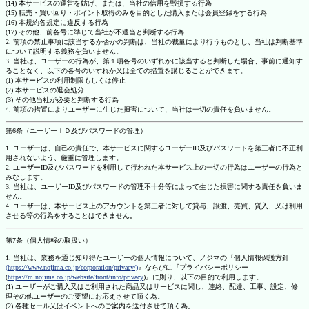
(14) 本サービスの運営を妨げ、または、当社の信用を毀損する行為
(15) 転売・買い回り・ポイント取得のみを目的とした購入または会員登録をする行為
(16) 本規約各規定に違反する行為
(17) その他、前各号に準じて当社が不適当と判断する行為
2. 前項の禁止事項に該当するか否かの判断は、当社の裁量により行うものとし、当社は判断基準
について説明する義務を負いません。
3. 当社は、ユーザーの行為が、第１項各号のいずれかに該当すると判断した場合、事前に通知す
ることなく、以下の各号のいずれか又は全ての措置を講じることができます。
(1) 本サービスの利用制限もしくは停止
(2) 本サービスの退会処分
(3) その他当社が必要と判断する行為
4. 前項の措置によりユーザーに生じた損害について、当社は一切の責任を負いません。
第6条（ユーザーＩＤ及びパスワードの管理）
1. ユーザーは、自己の責任で、本サービスに関するユーザーID及びパスワードを第三者に不正利
用されないよう、厳重に管理します。
2. ユーザーID及びパスワードを利用して行われた本サービス上の一切の行為はユーザーの行為と
みなします。
3. 当社は、ユーザーID及びパスワードの管理不十分等によって生じた損害に関する責任を負いま
せん。
4. ユーザーは、本サービス上のアカウントを第三者に対して貸与、譲渡、売買、質入、又は利用
させる等の行為をすることはできません。
第7条（個人情報の取扱い）
1. 当社は、業務を通じ知り得たユーザーの個人情報について、ノジマの『個人情報保護方針
(https://www.nojima.co.jp/corporation/privacy/)
』ならびに『プライバシーポリシー
(
https://m.nojima.co.jp/website/front/info/privacy
)』に則り、以下の目的で利用します。
(1) ユーザーがご購入又はご利用された商品又はサービスに関し、連絡、配達、工事、設定、修
理その他ユーザーのご要望にお応えさせて頂く為。
(2) 各種セール又はイベントへのご案内を送付させて頂く為。