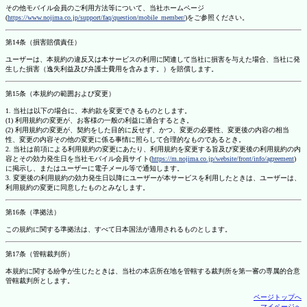
その他モバイル会員のご利用方法等について、当社ホームページ
(
https://www.nojima.co.jp/support/faq/question/mobile_member/
)をご参照ください。
第14条（損害賠償責任）
ユーザーは、本規約の違反又は本サービスの利用に関連して当社に損害を与えた場合、当社に発
生した損害（逸失利益及び弁護士費用を含みます。）を賠償します。
第15条（本規約の範囲および変更）
1. 当社は以下の場合に、本約款を変更できるものとします。
(1) 利用規約の変更が、お客様の一般の利益に適合するとき。
(2) 利用規約の変更が、契約をした目的に反せず、かつ、変更の必要性、変更後の内容の相当
性、変更の内容その他の変更に係る事情に照らして合理的なものであるとき。
2. 当社は前項による利用規約の変更にあたり、利用規約を変更する旨及び変更後の利用規約の内
容とその効力発生日を当社モバイル会員サイト(
https://m.nojima.co.jp/website/front/info/agreement
)
に掲示し、またはユーザーに電子メール等で通知します。
3. 変更後の利用規約の効力発生日以降にユーザーが本サービスを利用したときは、ユーザーは、
利用規約の変更に同意したものとみなします。
第16条（準拠法）
この規約に関する準拠法は、すべて日本国法が適用されるものとします。
第17条（管轄裁判所）
本規約に関する紛争が生じたときは、当社の本店所在地を管轄する裁判所を第一審の専属的合意
管轄裁判所とします。
ページトップへ
マイページへ