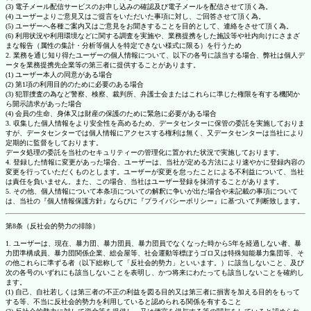
(3) 電子メール配信サービスのお申し込みの確認及び電子メールを配信させて頂く為。
(4) ユーザーよりご意見又はご提言をいただいた事項に対し、ご回答させて頂く為。
(5) ユーザーへ各種ご案内又はご意見をお聞きすることを目的として、連絡をさせて頂く為。
(6) 利用状況や利用環境などに関する調査を実施や、業務提携をした施設等や社内向けにさまざ
まな報告（属性の集計・分析等個人を特定できない様式に限る）を行うため
2. 業務を通じ知り得たユーザーの個人情報について、以下の各号に該当する場合、弊社は個人デ
ータを業務提携先企業等の第三者に提供することがあります。
(1) ユーザー本人の同意がある場合
(2) 第1項の利用目的のために必要のある場合
(3) 犯罪捜査の為など警察、検察、裁判所、弁護士会またはこれらに準じた権限を有する機関か
ら開示請求があった場合
(4) 会員の生命、身体又は財産の保護のために緊急に必要がある場合
3. 収集した個人情報をより安全性を高めるため、データセンターに保管の委託を実施しておりま
すが、データセンターでは個人情報にアクセスする権利は無く、又データセンターは当社により
定期的に監督をしております。
データ処理の委託を当社のセキュリティーの管理化に置かれた状況で実施しております。
4. 登録した情報に変更があった場合、ユーザーは、当社が定める方法により速やかに登録内容の
変更を行っていただくものとします。ユーザーが変更を怠ったことによる不利益について、当社
は責任を負いません。また、この場合、当社はユーザー登録を抹消することがあります。
5. その他、個人情報について本条項についての解釈に争いが出た場合や未記載の事項について
は、当社の『個人情報保護方針』ならびに『プライバシーポリシー』に基づいて判断致します。
第8条（反社会的勢力の排除）
1. ユーザーは、現在、暴力団、暴力団員、暴力団員でなくなった時から5年を経過しない者、暴
力団準構成員、暴力団関係企業、総会屋等、社会運動等標ぼうゴロ又は特殊知能暴力集団等、そ
の他これらに準ずる者（以下総称して「反社会的勢力」といいます。）に該当しないこと、及び
次の各号のいずれにも該当しないことを表明し、かつ将来にわたっても該当しないことを確約し
ます。
(1) 自己、自社若しくは第三者の不正の利益を図る目的又は第三者に損害を加える目的をもって
する等、不当に反社会的勢力を利用していると認められる関係を有すること