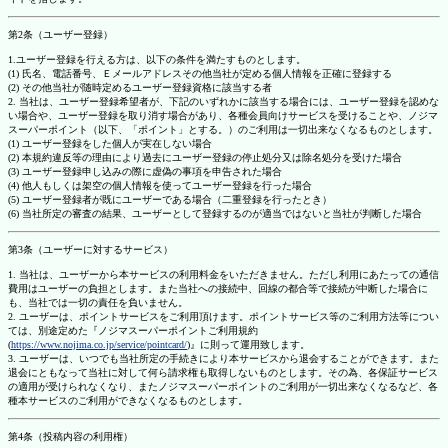
第2条（ユーザー登録）
1.ユーザー登録を行える方は、以下の条件を満たすものとします。
(1) 氏名、電話番号、Ｅメールアドレスその他当社が定める個人情報を正確に登録する
(2) その他当社が随時定めるユーザー登録資格に該当する者
2. 当社は、ユーザー登録希望者が、下記のいずれかに該当する場合には、ユーザー登録を認めな
い場合や、ユーザー登録を取り消す場合があり、各種会員向けサービスを受けることや、ノジマ
スーパーポイント（以下、「ポイント」とする。）のご利用は一切出来なくなるものとします。
(1) ユーザー登録をした個人が実在しない場合
(2) 本規約違反等の理由により過去にユーザー登録の停止処分又は除名処分を受けた場合
(3) ユーザー登録申し込みの際に虚偽の事項を申告された場合
(4) 他人もしくは架空の個人情報を使ってユーザー登録を行った場合
(5) ユーザー登録者が既にユーザーである場合（二重登録を行ったとき）
(6) 当社所定の審査の結果、ユーザーとして登録するのが適当ではないと当社が判断した場合
第3条（ユーザーに対するサービス）
1. 当社は、ユーザーから本サービスの利用料金をいただきません。ただし利用にあたっての通信
費用はユーザーの負担とします。また当社への接続中、回線の都合等で接続が中断した場合に
も、当社では一切の責任を負いません。
2. ユーザーは、ポイントサービスをご利用頂けます。ポイントサービス等のご利用方法等につい
ては、別途定めた『ノジマスーパーポイントご利用規約
(
https://www.nojima.co.jp/service/pointcard/
)』に則って運用致します。
3. ユーザーは、いつでも当社所定の手続きにより本サービスから退会することができます。また
退会にともなって当社に対して何ら請求権も取得しないものとします。その為、各保証サービス
の適用が受けられなくなり、またノジマスーパーポイントのご利用が一切出来なくなるなど、各
種本サービスのご利用ができなくなるものとします。
第4条（投稿内容の利用権）