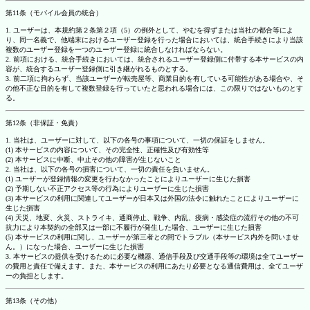
第11条（モバイル会員の統合）
1. ユーザーは、本規約第２条第２項（5）の例外として、やむを得ずまたは当社の都合等によ
り、同一名義で、他端末におけるユーザー登録を行った場合においては、統合手続きにより当該
複数のユーザー登録を一つのユーザー登録に統合しなければならない。
2. 前項における、統合手続きにおいては、統合されるユーザー登録側に付帯する本サービスの内
容が、統合するユーザー登録側に引き継がれるものとする。
3. 前二項に拘わらず、当該ユーザーが転売屋等、商業目的を有している可能性がある場合や、そ
の他不正な目的を有して複数登録を行っていたと思われる場合には、この限りではないものとす
る。
第12条（非保証・免責）
1. 当社は、ユーザーに対して、以下の各号の事項について、一切の保証をしません。
(1) 本サービスの内容について、その完全性、正確性及び有効性等
(2) 本サービスに中断、中止その他の障害が生じないこと
2. 当社は、以下の各号の損害について、一切の責任を負いません。
(1) ユーザーが登録情報の変更を行わなかったことによりユーザーに生じた損害
(2) 予期しない不正アクセス等の行為によりユーザーに生じた損害
(3) 本サービスの利用に関連してユーザーが日本又は外国の法令に触れたことによりユーザーに
生じた損害
(4) 天災、地変、火災、ストライキ、通商停止、戦争、内乱、疫病・感染症の流行その他の不可
抗力により本契約の全部又は一部に不履行が発生した場合、ユーザーに生じた損害
(5) 本サービスの利用に関し、ユーザーが第三者との間でトラブル（本サービス内外を問いませ
ん。）になった場合、ユーザーに生じた損害
3. 本サービスの提供を受けるために必要な機器、通信手段及び交通手段等の環境は全てユーザー
の費用と責任で備えます。また、本サービスの利用にあたり必要となる通信費用は、全てユーザ
ーの負担とします。
第13条（その他）