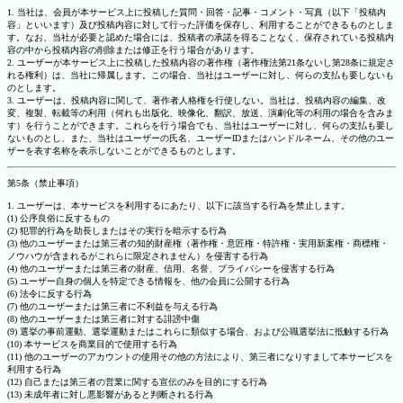
1. 当社は、会員が本サービス上に投稿した質問・回答・記事・コメント・写真（以下「投稿内
容」といいます）及び投稿内容に対して行った評価を保存し、利用することができるものとしま
す。なお、当社が必要と認めた場合には、投稿者の承諾を得ることなく、保存されている投稿内
容の中から投稿内容の削除または修正を行う場合があります。
2. ユーザーが本サービス上に投稿した投稿内容の著作権（著作権法第21条ないし第28条に規定さ
れる権利）は、当社に帰属します。この場合、当社はユーザーに対し、何らの支払も要しないも
のとします。
3. ユーザーは、投稿内容に関して、著作者人格権を行使しない。当社は、投稿内容の編集、改
変、複製、転載等の利用（何れも出版化、映像化、翻訳、放送、演劇化等の利用の場合を含みま
す）を行うことができます。これらを行う場合でも、当社はユーザーに対し、何らの支払も要し
ないものとし、また、当社はユーザーの氏名、ユーザーIDまたはハンドルネーム、その他のユー
ザーを表す名称を表示しないことができるものとします。
第5条（禁止事項）
1. ユーザーは、本サービスを利用するにあたり、以下に該当する行為を禁止します。
(1) 公序良俗に反するもの
(2) 犯罪的行為を助長しまたはその実行を暗示する行為
(3) 他のユーザーまたは第三者の知的財産権（著作権・意匠権・特許権・実用新案権・商標権・
ノウハウが含まれるがこれらに限定されません）を侵害する行為
(4) 他のユーザーまたは第三者の財産、信用、名誉、プライバシーを侵害する行為
(5) ユーザー自身の個人を特定できる情報を、他の会員に公開する行為
(6) 法令に反する行為
(7) 他のユーザーまたは第三者に不利益を与える行為
(8) 他のユーザーまたは第三者に対する誹謗中傷
(9) 選挙の事前運動、選挙運動またはこれらに類似する場合、および公職選挙法に抵触する行為
(10) 本サービスを商業目的で使用する行為
(11) 他のユーザーのアカウントの使用その他の方法により、第三者になりすまして本サービスを
利用する行為
(12) 自己または第三者の営業に関する宣伝のみを目的にする行為
(13) 未成年者に対し悪影響があると判断される行為