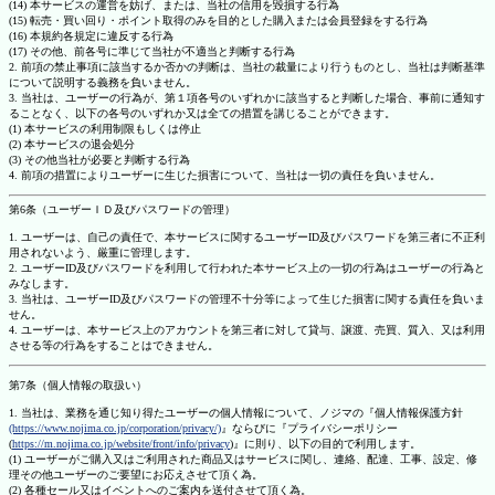
(14) 本サービスの運営を妨げ、または、当社の信用を毀損する行為
(15) 転売・買い回り・ポイント取得のみを目的とした購入または会員登録をする行為
(16) 本規約各規定に違反する行為
(17) その他、前各号に準じて当社が不適当と判断する行為
2. 前項の禁止事項に該当するか否かの判断は、当社の裁量により行うものとし、当社は判断基準
について説明する義務を負いません。
3. 当社は、ユーザーの行為が、第１項各号のいずれかに該当すると判断した場合、事前に通知す
ることなく、以下の各号のいずれか又は全ての措置を講じることができます。
(1) 本サービスの利用制限もしくは停止
(2) 本サービスの退会処分
(3) その他当社が必要と判断する行為
4. 前項の措置によりユーザーに生じた損害について、当社は一切の責任を負いません。
第6条（ユーザーＩＤ及びパスワードの管理）
1. ユーザーは、自己の責任で、本サービスに関するユーザーID及びパスワードを第三者に不正利
用されないよう、厳重に管理します。
2. ユーザーID及びパスワードを利用して行われた本サービス上の一切の行為はユーザーの行為と
みなします。
3. 当社は、ユーザーID及びパスワードの管理不十分等によって生じた損害に関する責任を負いま
せん。
4. ユーザーは、本サービス上のアカウントを第三者に対して貸与、譲渡、売買、質入、又は利用
させる等の行為をすることはできません。
第7条（個人情報の取扱い）
1. 当社は、業務を通じ知り得たユーザーの個人情報について、ノジマの『個人情報保護方針
(https://www.nojima.co.jp/corporation/privacy/)
』ならびに『プライバシーポリシー
(
https://m.nojima.co.jp/website/front/info/privacy
)』に則り、以下の目的で利用します。
(1) ユーザーがご購入又はご利用された商品又はサービスに関し、連絡、配達、工事、設定、修
理その他ユーザーのご要望にお応えさせて頂く為。
(2) 各種セール又はイベントへのご案内を送付させて頂く為。