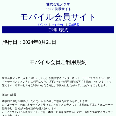
株式会社ノジマ
ノジマ携帯サイト
モバイル会員サイト
ポイント
｜
マイページ
｜
店舗検索
ご利用規約
施行日：2024年8月21日
モバイル会員ご利用規約
株式会社ノジマ（以下「当社」という）が提供するインターネット・サービスプログラム（以下
「本サービス」という）の利用につき、以下のとおり利用規約(以下「本規約」といいます）を
定めます。本サービスをご利用いただく方は、本規約にしたがっていただくものとします。
第1条（定義）
本規約における用語は、それぞれ以下の通りの意味を有するものとします。
1.「ユーザー」とは、本サービスを受けることができる者として、本規約に同意のうえユーザー
登録をし、当社が入会を認めた個人をいいます。
2.「ノジマモバイル会員サイト」とは、本サービスを提供するために、当社が運営するウェブサ
イトを指します。