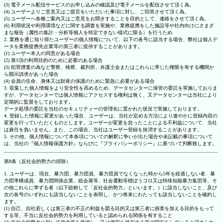
(3) 電子メール配信サービスのお申し込みの確認及び電子メールを配信させて頂く為。
(4) ユーザーよりご意見又はご提言をいただいた事項に対し、ご回答させて頂く為。
(5) ユーザーへ各種ご案内又はご意見をお聞きすることを目的として、連絡をさせて頂く為。
(6) 利用状況や利用環境などに関する調査を実施や、業務提携をした施設等や社内向けにさまざ
まな報告（属性の集計・分析等個人を特定できない様式に限る）を行うため
2. 業務を通じ知り得たユーザーの個人情報について、以下の各号に該当する場合、弊社は個人デ
ータを業務提携先企業等の第三者に提供することがあります。
(1) ユーザー本人の同意がある場合
(2) 第1項の利用目的のために必要のある場合
(3) 犯罪捜査の為など警察、検察、裁判所、弁護士会またはこれらに準じた権限を有する機関か
ら開示請求があった場合
(4) 会員の生命、身体又は財産の保護のために緊急に必要がある場合
3. 収集した個人情報をより安全性を高めるため、データセンターに保管の委託を実施しておりま
すが、データセンターでは個人情報にアクセスする権利は無く、又データセンターは当社により
定期的に監督をしております。
データ処理の委託を当社のセキュリティーの管理化に置かれた状況で実施しております。
4. 登録した情報に変更があった場合、ユーザーは、当社が定める方法により速やかに登録内容の
変更を行っていただくものとします。ユーザーが変更を怠ったことによる不利益について、当社
は責任を負いません。また、この場合、当社はユーザー登録を抹消することがあります。
5. その他、個人情報について本条項についての解釈に争いが出た場合や未記載の事項について
は、当社の『個人情報保護方針』ならびに『プライバシーポリシー』に基づいて判断致します。
第8条（反社会的勢力の排除）
1. ユーザーは、現在、暴力団、暴力団員、暴力団員でなくなった時から5年を経過しない者、暴
力団準構成員、暴力団関係企業、総会屋等、社会運動等標ぼうゴロ又は特殊知能暴力集団等、そ
の他これらに準ずる者（以下総称して「反社会的勢力」といいます。）に該当しないこと、及び
次の各号のいずれにも該当しないことを表明し、かつ将来にわたっても該当しないことを確約し
ます。
(1) 自己、自社若しくは第三者の不正の利益を図る目的又は第三者に損害を加える目的をもって
する等、不当に反社会的勢力を利用していると認められる関係を有すること