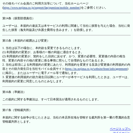
その他モバイル会員のご利用方法等について、当社ホームページ
(
https://www.nojima.co.jp/support/faq/question/mobile_member/
)をご参照ください。
第14条（損害賠償責任）
ユーザーは、本規約の違反又は本サービスの利用に関連して当社に損害を与えた場合、当社に発
生した損害（逸失利益及び弁護士費用を含みます。）を賠償します。
第15条（本規約の範囲および変更）
1. 当社は以下の場合に、本約款を変更できるものとします。
(1) 利用規約の変更が、お客様の一般の利益に適合するとき。
(2) 利用規約の変更が、契約をした目的に反せず、かつ、変更の必要性、変更後の内容の相当
性、変更の内容その他の変更に係る事情に照らして合理的なものであるとき。
2. 当社は前項による利用規約の変更にあたり、利用規約を変更する旨及び変更後の利用規約の内
容とその効力発生日を当社モバイル会員サイト(
https://m.nojima.co.jp/website/front/info/agreement
)
に掲示し、またはユーザーに電子メール等で通知します。
3. 変更後の利用規約の効力発生日以降にユーザーが本サービスを利用したときは、ユーザーは、
利用規約の変更に同意したものとみなします。
第16条（準拠法）
この規約に関する準拠法は、すべて日本国法が適用されるものとします。
第17条（管轄裁判所）
本規約に関する紛争が生じたときは、当社の本店所在地を管轄する裁判所を第一審の専属的合意
管轄裁判所とします。
ページトップへ
マイページへ