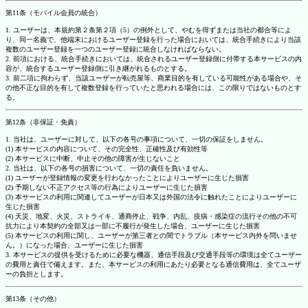
第11条（モバイル会員の統合）
1. ユーザーは、本規約第２条第２項（5）の例外として、やむを得ずまたは当社の都合等によ
り、同一名義で、他端末におけるユーザー登録を行った場合においては、統合手続きにより当該
複数のユーザー登録を一つのユーザー登録に統合しなければならない。
2. 前項における、統合手続きにおいては、統合されるユーザー登録側に付帯する本サービスの内
容が、統合するユーザー登録側に引き継がれるものとする。
3. 前二項に拘わらず、当該ユーザーが転売屋等、商業目的を有している可能性がある場合や、そ
の他不正な目的を有して複数登録を行っていたと思われる場合には、この限りではないものとす
る。
第12条（非保証・免責）
1. 当社は、ユーザーに対して、以下の各号の事項について、一切の保証をしません。
(1) 本サービスの内容について、その完全性、正確性及び有効性等
(2) 本サービスに中断、中止その他の障害が生じないこと
2. 当社は、以下の各号の損害について、一切の責任を負いません。
(1) ユーザーが登録情報の変更を行わなかったことによりユーザーに生じた損害
(2) 予期しない不正アクセス等の行為によりユーザーに生じた損害
(3) 本サービスの利用に関連してユーザーが日本又は外国の法令に触れたことによりユーザーに
生じた損害
(4) 天災、地変、火災、ストライキ、通商停止、戦争、内乱、疫病・感染症の流行その他の不可
抗力により本契約の全部又は一部に不履行が発生した場合、ユーザーに生じた損害
(5) 本サービスの利用に関し、ユーザーが第三者との間でトラブル（本サービス内外を問いませ
ん。）になった場合、ユーザーに生じた損害
3. 本サービスの提供を受けるために必要な機器、通信手段及び交通手段等の環境は全てユーザー
の費用と責任で備えます。また、本サービスの利用にあたり必要となる通信費用は、全てユーザ
ーの負担とします。
第13条（その他）