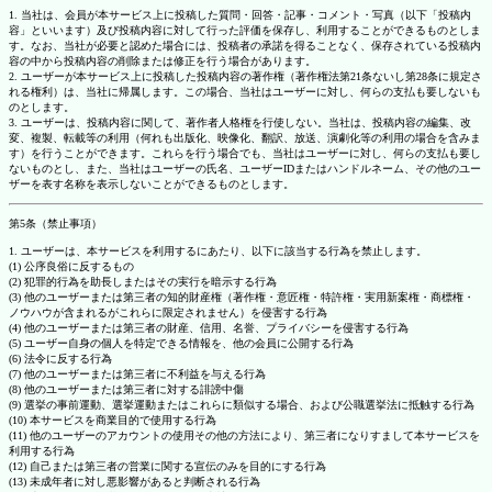
1. 当社は、会員が本サービス上に投稿した質問・回答・記事・コメント・写真（以下「投稿内
容」といいます）及び投稿内容に対して行った評価を保存し、利用することができるものとしま
す。なお、当社が必要と認めた場合には、投稿者の承諾を得ることなく、保存されている投稿内
容の中から投稿内容の削除または修正を行う場合があります。
2. ユーザーが本サービス上に投稿した投稿内容の著作権（著作権法第21条ないし第28条に規定さ
れる権利）は、当社に帰属します。この場合、当社はユーザーに対し、何らの支払も要しないも
のとします。
3. ユーザーは、投稿内容に関して、著作者人格権を行使しない。当社は、投稿内容の編集、改
変、複製、転載等の利用（何れも出版化、映像化、翻訳、放送、演劇化等の利用の場合を含みま
す）を行うことができます。これらを行う場合でも、当社はユーザーに対し、何らの支払も要し
ないものとし、また、当社はユーザーの氏名、ユーザーIDまたはハンドルネーム、その他のユー
ザーを表す名称を表示しないことができるものとします。
第5条（禁止事項）
1. ユーザーは、本サービスを利用するにあたり、以下に該当する行為を禁止します。
(1) 公序良俗に反するもの
(2) 犯罪的行為を助長しまたはその実行を暗示する行為
(3) 他のユーザーまたは第三者の知的財産権（著作権・意匠権・特許権・実用新案権・商標権・
ノウハウが含まれるがこれらに限定されません）を侵害する行為
(4) 他のユーザーまたは第三者の財産、信用、名誉、プライバシーを侵害する行為
(5) ユーザー自身の個人を特定できる情報を、他の会員に公開する行為
(6) 法令に反する行為
(7) 他のユーザーまたは第三者に不利益を与える行為
(8) 他のユーザーまたは第三者に対する誹謗中傷
(9) 選挙の事前運動、選挙運動またはこれらに類似する場合、および公職選挙法に抵触する行為
(10) 本サービスを商業目的で使用する行為
(11) 他のユーザーのアカウントの使用その他の方法により、第三者になりすまして本サービスを
利用する行為
(12) 自己または第三者の営業に関する宣伝のみを目的にする行為
(13) 未成年者に対し悪影響があると判断される行為