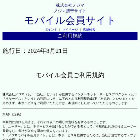
株式会社ノジマ
ノジマ携帯サイト
モバイル会員サイト
ポイント
｜
マイページ
｜
店舗検索
ご利用規約
施行日：2024年8月21日
モバイル会員ご利用規約
株式会社ノジマ（以下「当社」という）が提供するインターネット・サービスプログラム（以下
「本サービス」という）の利用につき、以下のとおり利用規約(以下「本規約」といいます）を
定めます。本サービスをご利用いただく方は、本規約にしたがっていただくものとします。
第1条（定義）
本規約における用語は、それぞれ以下の通りの意味を有するものとします。
1.「ユーザー」とは、本サービスを受けることができる者として、本規約に同意のうえユーザー
登録をし、当社が入会を認めた個人をいいます。
2.「ノジマモバイル会員サイト」とは、本サービスを提供するために、当社が運営するウェブサ
イトを指します。