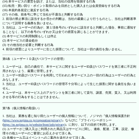
(14) 本サービスの運営を妨げ、または、当社の信用を毀損する行為
(15) 転売・買い回り・ポイント取得のみを目的とした購入または会員登録をする行為
(16) 本規約各規定に違反する行為
(17) その他、前各号に準じて当社が不適当と判断する行為
2. 前項の禁止事項に該当するか否かの判断は、当社の裁量により行うものとし、当社は判断基準
について説明する義務を負いません。
3. 当社は、ユーザーの行為が、第１項各号のいずれかに該当すると判断した場合、事前に通知す
ることなく、以下の各号のいずれか又は全ての措置を講じることができます。
(1) 本サービスの利用制限もしくは停止
(2) 本サービスの退会処分
(3) その他当社が必要と判断する行為
4. 前項の措置によりユーザーに生じた損害について、当社は一切の責任を負いません。
第6条（ユーザーＩＤ及びパスワードの管理）
1. ユーザーは、自己の責任で、本サービスに関するユーザーID及びパスワードを第三者に不正利
用されないよう、厳重に管理します。
2. ユーザーID及びパスワードを利用して行われた本サービス上の一切の行為はユーザーの行為と
みなします。
3. 当社は、ユーザーID及びパスワードの管理不十分等によって生じた損害に関する責任を負いま
せん。
4. ユーザーは、本サービス上のアカウントを第三者に対して貸与、譲渡、売買、質入、又は利用
させる等の行為をすることはできません。
第7条（個人情報の取扱い）
1. 当社は、業務を通じ知り得たユーザーの個人情報について、ノジマの『個人情報保護方針
(https://www.nojima.co.jp/corporation/privacy/)
』ならびに『プライバシーポリシー
(
https://m.nojima.co.jp/website/front/info/privacy
)』に則り、以下の目的で利用します。
(1) ユーザーがご購入又はご利用された商品又はサービスに関し、連絡、配達、工事、設定、修
理その他ユーザーのご要望にお応えさせて頂く為。
(2) 各種セール又はイベントへのご案内を送付させて頂く為。