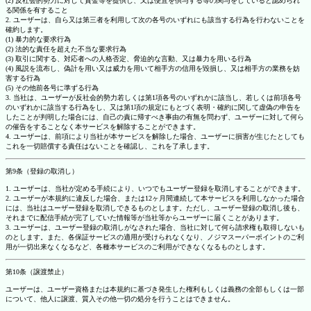
(2) 反社会的勢力に対して資金等を提供し、又は便宜を供与する等の関与をしていると認められ
る関係を有すること
2. ユーザーは、自ら又は第三者を利用して次の各号のいずれにも該当する行為を行わないことを
確約します。
(1) 暴力的な要求行為
(2) 法的な責任を超えた不当な要求行為
(3) 取引に関する、対応者への人格否定、脅迫的な言動、又は暴力を用いる行為
(4) 風説を流布し、偽計を用い又は威力を用いて相手方の信用を毀損し、又は相手方の業務を妨
害する行為
(5) その他前各号に準ずる行為
3. 当社は、ユーザーが反社会的勢力若しくは第1項各号のいずれかに該当し、若しくは前項各号
のいずれかに該当する行為をし、又は第1項の規定にもとづく表明・確約に関して虚偽の申告を
したことが判明した場合には、自己の責に帰すべき事由の有無を問わず、ユーザーに対して何ら
の催告をすることなく本サービスを解除することができます。
4. ユーザーは、前項により当社が本サービスを解除した場合、ユーザーに損害が生じたとしても
これを一切賠償する責任はないことを確認し、これを了承します。
第9条（登録の取消し）
1. ユーザーは、当社が定める手続により、いつでもユーザー登録を取消しすることができます。
2. ユーザーが本規約に違反した場合、または12ヶ月間連続して本サービスを利用しなかった場合
には、当社はユーザー登録を取消しできるものとします。ただし、ユーザー登録の取消し後も、
それまでに配信手続が完了していた情報等が当社等からユーザーに届くことがあります。
3. ユーザーは、ユーザー登録の取消しがなされた場合、当社に対して何ら請求権も取得しないも
のとします。また、各保証サービスの適用が受けられなくなり、ノジマスーパーポイントのご利
用が一切出来なくなるなど、各種本サービスのご利用ができなくなるものとします。
第10条（譲渡禁止）
ユーザーは、ユーザー資格または本規約に基づき発生した権利もしくは義務の全部もしくは一部
について、他人に譲渡、質入その他一切の処分を行うことはできません。