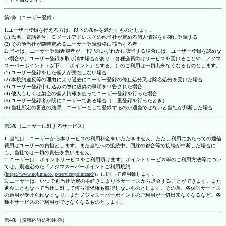
第2条（ユーザー登録）
1.ユーザー登録を行える方は、以下の条件を満たすものとします。
(1) 氏名、電話番号、Ｅメールアドレスその他当社が定める個人情報を正確に登録する
(2) その他当社が随時定めるユーザー登録資格に該当する者
2. 当社は、ユーザー登録希望者が、下記のいずれかに該当する場合には、ユーザー登録を認めな
い場合や、ユーザー登録を取り消す場合があり、各種会員向けサービスを受けることや、ノジマ
スーパーポイント（以下、「ポイント」とする。）のご利用は一切出来なくなるものとします。
(1) ユーザー登録をした個人が実在しない場合
(2) 本規約違反等の理由により過去にユーザー登録の停止処分又は除名処分を受けた場合
(3) ユーザー登録申し込みの際に虚偽の事項を申告された場合
(4) 他人もしくは架空の個人情報を使ってユーザー登録を行った場合
(5) ユーザー登録者が既にユーザーである場合（二重登録を行ったとき）
(6) 当社所定の審査の結果、ユーザーとして登録するのが適当ではないと当社が判断した場合
第3条（ユーザーに対するサービス）
1. 当社は、ユーザーから本サービスの利用料金をいただきません。ただし利用にあたっての通信
費用はユーザーの負担とします。また当社への接続中、回線の都合等で接続が中断した場合に
も、当社では一切の責任を負いません。
2. ユーザーは、ポイントサービスをご利用頂けます。ポイントサービス等のご利用方法等につい
ては、別途定めた『ノジマスーパーポイントご利用規約
(
https://www.nojima.co.jp/service/pointcard/
)』に則って運用致します。
3. ユーザーは、いつでも当社所定の手続きにより本サービスから退会することができます。また
退会にともなって当社に対して何ら請求権も取得しないものとします。その為、各保証サービス
の適用が受けられなくなり、またノジマスーパーポイントのご利用が一切出来なくなるなど、各
種本サービスのご利用ができなくなるものとします。
第4条（投稿内容の利用権）