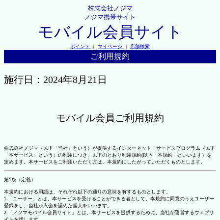
株式会社ノジマ
ノジマ携帯サイト
モバイル会員サイト
ポイント
｜
マイページ
｜
店舗検索
ご利用規約
施行日：2024年8月21日
モバイル会員ご利用規約
株式会社ノジマ（以下「当社」という）が提供するインターネット・サービスプログラム（以下
「本サービス」という）の利用につき、以下のとおり利用規約(以下「本規約」といいます）を
定めます。本サービスをご利用いただく方は、本規約にしたがっていただくものとします。
第1条（定義）
本規約における用語は、それぞれ以下の通りの意味を有するものとします。
1.「ユーザー」とは、本サービスを受けることができる者として、本規約に同意のうえユーザー
登録をし、当社が入会を認めた個人をいいます。
2.「ノジマモバイル会員サイト」とは、本サービスを提供するために、当社が運営するウェブサ
イトを指します。