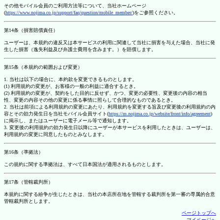
その他モバイル会員のご利用方法等について、当社ホームページ
(
https://www.nojima.co.jp/support/faq/question/mobile_member/
)をご参照ください。
第14条（損害賠償責任）
ユーザーは、本規約の違反又は本サービスの利用に関連して当社に損害を与えた場合、当社に発
生した損害（逸失利益及び弁護士費用を含みます。）を賠償します。
第15条（本規約の範囲および変更）
1. 当社は以下の場合に、本約款を変更できるものとします。
(1) 利用規約の変更が、お客様の一般の利益に適合するとき。
(2) 利用規約の変更が、契約をした目的に反せず、かつ、変更の必要性、変更後の内容の相当
性、変更の内容その他の変更に係る事情に照らして合理的なものであるとき。
2. 当社は前項による利用規約の変更にあたり、利用規約を変更する旨及び変更後の利用規約の内
容とその効力発生日を当社モバイル会員サイト(
https://m.nojima.co.jp/website/front/info/agreement
)
に掲示し、またはユーザーに電子メール等で通知します。
3. 変更後の利用規約の効力発生日以降にユーザーが本サービスを利用したときは、ユーザーは、
利用規約の変更に同意したものとみなします。
第16条（準拠法）
この規約に関する準拠法は、すべて日本国法が適用されるものとします。
第17条（管轄裁判所）
本規約に関する紛争が生じたときは、当社の本店所在地を管轄する裁判所を第一審の専属的合意
管轄裁判所とします。
ページトップへ
マイページへ