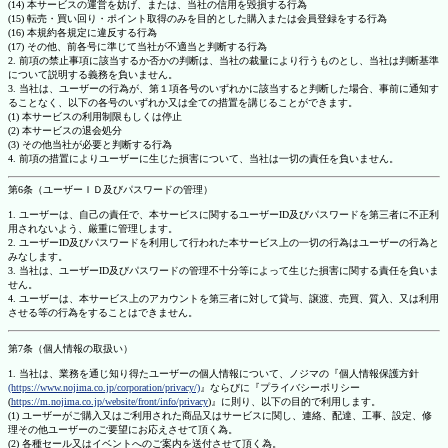
(14) 本サービスの運営を妨げ、または、当社の信用を毀損する行為
(15) 転売・買い回り・ポイント取得のみを目的とした購入または会員登録をする行為
(16) 本規約各規定に違反する行為
(17) その他、前各号に準じて当社が不適当と判断する行為
2. 前項の禁止事項に該当するか否かの判断は、当社の裁量により行うものとし、当社は判断基準
について説明する義務を負いません。
3. 当社は、ユーザーの行為が、第１項各号のいずれかに該当すると判断した場合、事前に通知す
ることなく、以下の各号のいずれか又は全ての措置を講じることができます。
(1) 本サービスの利用制限もしくは停止
(2) 本サービスの退会処分
(3) その他当社が必要と判断する行為
4. 前項の措置によりユーザーに生じた損害について、当社は一切の責任を負いません。
第6条（ユーザーＩＤ及びパスワードの管理）
1. ユーザーは、自己の責任で、本サービスに関するユーザーID及びパスワードを第三者に不正利
用されないよう、厳重に管理します。
2. ユーザーID及びパスワードを利用して行われた本サービス上の一切の行為はユーザーの行為と
みなします。
3. 当社は、ユーザーID及びパスワードの管理不十分等によって生じた損害に関する責任を負いま
せん。
4. ユーザーは、本サービス上のアカウントを第三者に対して貸与、譲渡、売買、質入、又は利用
させる等の行為をすることはできません。
第7条（個人情報の取扱い）
1. 当社は、業務を通じ知り得たユーザーの個人情報について、ノジマの『個人情報保護方針
(https://www.nojima.co.jp/corporation/privacy/)
』ならびに『プライバシーポリシー
(
https://m.nojima.co.jp/website/front/info/privacy
)』に則り、以下の目的で利用します。
(1) ユーザーがご購入又はご利用された商品又はサービスに関し、連絡、配達、工事、設定、修
理その他ユーザーのご要望にお応えさせて頂く為。
(2) 各種セール又はイベントへのご案内を送付させて頂く為。