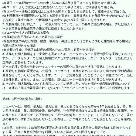
(3) 電子メール配信サービスのお申し込みの確認及び電子メールを配信させて頂く為。
(4) ユーザーよりご意見又はご提言をいただいた事項に対し、ご回答させて頂く為。
(5) ユーザーへ各種ご案内又はご意見をお聞きすることを目的として、連絡をさせて頂く為。
(6) 利用状況や利用環境などに関する調査を実施や、業務提携をした施設等や社内向けにさまざ
まな報告（属性の集計・分析等個人を特定できない様式に限る）を行うため
2. 業務を通じ知り得たユーザーの個人情報について、以下の各号に該当する場合、弊社は個人デ
ータを業務提携先企業等の第三者に提供することがあります。
(1) ユーザー本人の同意がある場合
(2) 第1項の利用目的のために必要のある場合
(3) 犯罪捜査の為など警察、検察、裁判所、弁護士会またはこれらに準じた権限を有する機関か
ら開示請求があった場合
(4) 会員の生命、身体又は財産の保護のために緊急に必要がある場合
3. 収集した個人情報をより安全性を高めるため、データセンターに保管の委託を実施しておりま
すが、データセンターでは個人情報にアクセスする権利は無く、又データセンターは当社により
定期的に監督をしております。
データ処理の委託を当社のセキュリティーの管理化に置かれた状況で実施しております。
4. 登録した情報に変更があった場合、ユーザーは、当社が定める方法により速やかに登録内容の
変更を行っていただくものとします。ユーザーが変更を怠ったことによる不利益について、当社
は責任を負いません。また、この場合、当社はユーザー登録を抹消することがあります。
5. その他、個人情報について本条項についての解釈に争いが出た場合や未記載の事項について
は、当社の『個人情報保護方針』ならびに『プライバシーポリシー』に基づいて判断致します。
第8条（反社会的勢力の排除）
1. ユーザーは、現在、暴力団、暴力団員、暴力団員でなくなった時から5年を経過しない者、暴
力団準構成員、暴力団関係企業、総会屋等、社会運動等標ぼうゴロ又は特殊知能暴力集団等、そ
の他これらに準ずる者（以下総称して「反社会的勢力」といいます。）に該当しないこと、及び
次の各号のいずれにも該当しないことを表明し、かつ将来にわたっても該当しないことを確約し
ます。
(1) 自己、自社若しくは第三者の不正の利益を図る目的又は第三者に損害を加える目的をもって
する等、不当に反社会的勢力を利用していると認められる関係を有すること