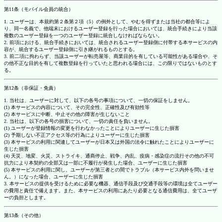
第11条（モバイル会員の統合）
1. ユーザーは、本規約第２条第２項（5）の例外として、やむを得ずまたは当社の都合等によ
り、同一名義で、他端末におけるユーザー登録を行った場合においては、統合手続きにより当該
複数のユーザー登録を一つのユーザー登録に統合しなければならない。
2. 前項における、統合手続きにおいては、統合されるユーザー登録側に付帯する本サービスの内
容が、統合するユーザー登録側に引き継がれるものとする。
3. 前二項に拘わらず、当該ユーザーが転売屋等、商業目的を有している可能性がある場合や、そ
の他不正な目的を有して複数登録を行っていたと思われる場合には、この限りではないものとす
る。
第12条（非保証・免責）
1. 当社は、ユーザーに対して、以下の各号の事項について、一切の保証をしません。
(1) 本サービスの内容について、その完全性、正確性及び有効性等
(2) 本サービスに中断、中止その他の障害が生じないこと
2. 当社は、以下の各号の損害について、一切の責任を負いません。
(1) ユーザーが登録情報の変更を行わなかったことによりユーザーに生じた損害
(2) 予期しない不正アクセス等の行為によりユーザーに生じた損害
(3) 本サービスの利用に関連してユーザーが日本又は外国の法令に触れたことによりユーザーに
生じた損害
(4) 天災、地変、火災、ストライキ、通商停止、戦争、内乱、疫病・感染症の流行その他の不可
抗力により本契約の全部又は一部に不履行が発生した場合、ユーザーに生じた損害
(5) 本サービスの利用に関し、ユーザーが第三者との間でトラブル（本サービス内外を問いませ
ん。）になった場合、ユーザーに生じた損害
3. 本サービスの提供を受けるために必要な機器、通信手段及び交通手段等の環境は全てユーザー
の費用と責任で備えます。また、本サービスの利用にあたり必要となる通信費用は、全てユーザ
ーの負担とします。
第13条（その他）