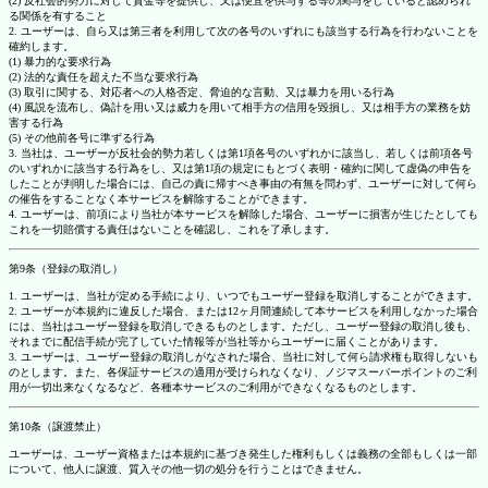
(2) 反社会的勢力に対して資金等を提供し、又は便宜を供与する等の関与をしていると認められ
る関係を有すること
2. ユーザーは、自ら又は第三者を利用して次の各号のいずれにも該当する行為を行わないことを
確約します。
(1) 暴力的な要求行為
(2) 法的な責任を超えた不当な要求行為
(3) 取引に関する、対応者への人格否定、脅迫的な言動、又は暴力を用いる行為
(4) 風説を流布し、偽計を用い又は威力を用いて相手方の信用を毀損し、又は相手方の業務を妨
害する行為
(5) その他前各号に準ずる行為
3. 当社は、ユーザーが反社会的勢力若しくは第1項各号のいずれかに該当し、若しくは前項各号
のいずれかに該当する行為をし、又は第1項の規定にもとづく表明・確約に関して虚偽の申告を
したことが判明した場合には、自己の責に帰すべき事由の有無を問わず、ユーザーに対して何ら
の催告をすることなく本サービスを解除することができます。
4. ユーザーは、前項により当社が本サービスを解除した場合、ユーザーに損害が生じたとしても
これを一切賠償する責任はないことを確認し、これを了承します。
第9条（登録の取消し）
1. ユーザーは、当社が定める手続により、いつでもユーザー登録を取消しすることができます。
2. ユーザーが本規約に違反した場合、または12ヶ月間連続して本サービスを利用しなかった場合
には、当社はユーザー登録を取消しできるものとします。ただし、ユーザー登録の取消し後も、
それまでに配信手続が完了していた情報等が当社等からユーザーに届くことがあります。
3. ユーザーは、ユーザー登録の取消しがなされた場合、当社に対して何ら請求権も取得しないも
のとします。また、各保証サービスの適用が受けられなくなり、ノジマスーパーポイントのご利
用が一切出来なくなるなど、各種本サービスのご利用ができなくなるものとします。
第10条（譲渡禁止）
ユーザーは、ユーザー資格または本規約に基づき発生した権利もしくは義務の全部もしくは一部
について、他人に譲渡、質入その他一切の処分を行うことはできません。