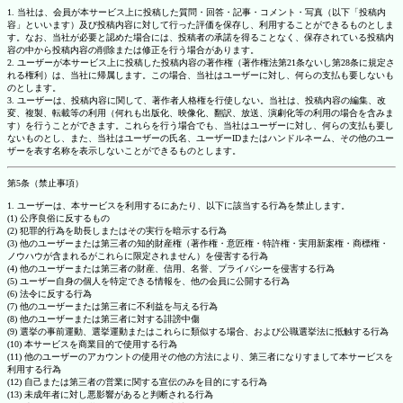
1. 当社は、会員が本サービス上に投稿した質問・回答・記事・コメント・写真（以下「投稿内
容」といいます）及び投稿内容に対して行った評価を保存し、利用することができるものとしま
す。なお、当社が必要と認めた場合には、投稿者の承諾を得ることなく、保存されている投稿内
容の中から投稿内容の削除または修正を行う場合があります。
2. ユーザーが本サービス上に投稿した投稿内容の著作権（著作権法第21条ないし第28条に規定さ
れる権利）は、当社に帰属します。この場合、当社はユーザーに対し、何らの支払も要しないも
のとします。
3. ユーザーは、投稿内容に関して、著作者人格権を行使しない。当社は、投稿内容の編集、改
変、複製、転載等の利用（何れも出版化、映像化、翻訳、放送、演劇化等の利用の場合を含みま
す）を行うことができます。これらを行う場合でも、当社はユーザーに対し、何らの支払も要し
ないものとし、また、当社はユーザーの氏名、ユーザーIDまたはハンドルネーム、その他のユー
ザーを表す名称を表示しないことができるものとします。
第5条（禁止事項）
1. ユーザーは、本サービスを利用するにあたり、以下に該当する行為を禁止します。
(1) 公序良俗に反するもの
(2) 犯罪的行為を助長しまたはその実行を暗示する行為
(3) 他のユーザーまたは第三者の知的財産権（著作権・意匠権・特許権・実用新案権・商標権・
ノウハウが含まれるがこれらに限定されません）を侵害する行為
(4) 他のユーザーまたは第三者の財産、信用、名誉、プライバシーを侵害する行為
(5) ユーザー自身の個人を特定できる情報を、他の会員に公開する行為
(6) 法令に反する行為
(7) 他のユーザーまたは第三者に不利益を与える行為
(8) 他のユーザーまたは第三者に対する誹謗中傷
(9) 選挙の事前運動、選挙運動またはこれらに類似する場合、および公職選挙法に抵触する行為
(10) 本サービスを商業目的で使用する行為
(11) 他のユーザーのアカウントの使用その他の方法により、第三者になりすまして本サービスを
利用する行為
(12) 自己または第三者の営業に関する宣伝のみを目的にする行為
(13) 未成年者に対し悪影響があると判断される行為