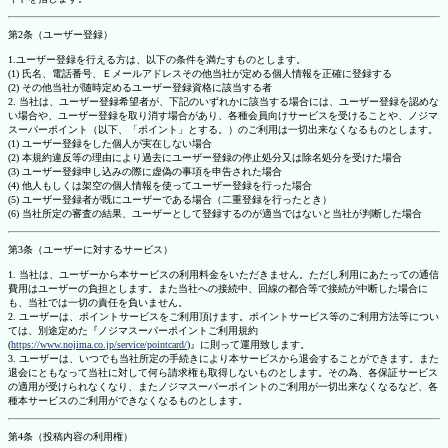
第2条（ユーザー登録）
1.ユーザー登録を行える方は、以下の条件を満たすものとします。
(1) 氏名、電話番号、Ｅメールアドレスその他当社が定める個人情報を正確に登録する
(2) その他当社が随時定めるユーザー登録資格に該当する者
2. 当社は、ユーザー登録希望者が、下記のいずれかに該当する場合には、ユーザー登録を認めな
い場合や、ユーザー登録を取り消す場合があり、各種会員向けサービスを受けることや、ノジマ
スーパーポイント（以下、「ポイント」とする。）のご利用は一切出来なくなるものとします。
(1) ユーザー登録をした個人が実在しない場合
(2) 本規約違反等の理由により過去にユーザー登録の停止処分又は除名処分を受けた場合
(3) ユーザー登録申し込みの際に虚偽の事項を申告された場合
(4) 他人もしくは架空の個人情報を使ってユーザー登録を行った場合
(5) ユーザー登録者が既にユーザーである場合（二重登録を行ったとき）
(6) 当社所定の審査の結果、ユーザーとして登録するのが適当ではないと当社が判断した場合
第3条（ユーザーに対するサービス）
1. 当社は、ユーザーから本サービスの利用料金をいただきません。ただし利用にあたっての通信
費用はユーザーの負担とします。また当社への接続中、回線の都合等で接続が中断した場合に
も、当社では一切の責任を負いません。
2. ユーザーは、ポイントサービスをご利用頂けます。ポイントサービス等のご利用方法等につい
ては、別途定めた『ノジマスーパーポイントご利用規約
(
https://www.nojima.co.jp/service/pointcard/
)』に則って運用致します。
3. ユーザーは、いつでも当社所定の手続きにより本サービスから退会することができます。また
退会にともなって当社に対して何ら請求権も取得しないものとします。その為、各保証サービス
の適用が受けられなくなり、またノジマスーパーポイントのご利用が一切出来なくなるなど、各
種本サービスのご利用ができなくなるものとします。
第4条（投稿内容の利用権）