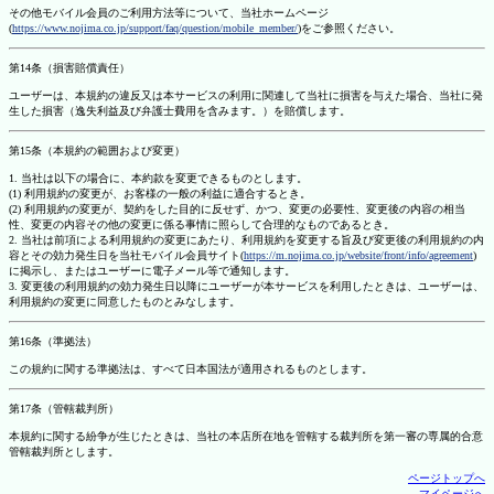
その他モバイル会員のご利用方法等について、当社ホームページ
(
https://www.nojima.co.jp/support/faq/question/mobile_member/
)をご参照ください。
第14条（損害賠償責任）
ユーザーは、本規約の違反又は本サービスの利用に関連して当社に損害を与えた場合、当社に発
生した損害（逸失利益及び弁護士費用を含みます。）を賠償します。
第15条（本規約の範囲および変更）
1. 当社は以下の場合に、本約款を変更できるものとします。
(1) 利用規約の変更が、お客様の一般の利益に適合するとき。
(2) 利用規約の変更が、契約をした目的に反せず、かつ、変更の必要性、変更後の内容の相当
性、変更の内容その他の変更に係る事情に照らして合理的なものであるとき。
2. 当社は前項による利用規約の変更にあたり、利用規約を変更する旨及び変更後の利用規約の内
容とその効力発生日を当社モバイル会員サイト(
https://m.nojima.co.jp/website/front/info/agreement
)
に掲示し、またはユーザーに電子メール等で通知します。
3. 変更後の利用規約の効力発生日以降にユーザーが本サービスを利用したときは、ユーザーは、
利用規約の変更に同意したものとみなします。
第16条（準拠法）
この規約に関する準拠法は、すべて日本国法が適用されるものとします。
第17条（管轄裁判所）
本規約に関する紛争が生じたときは、当社の本店所在地を管轄する裁判所を第一審の専属的合意
管轄裁判所とします。
ページトップへ
マイページへ