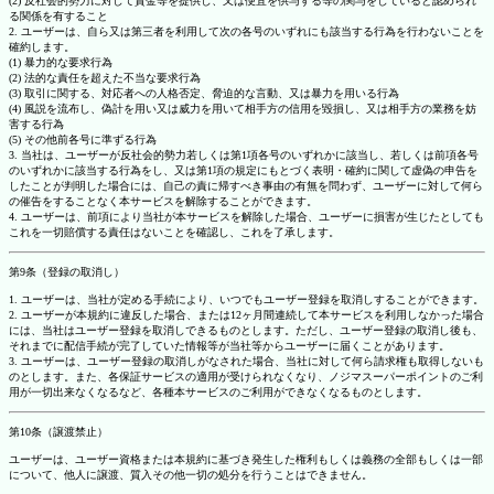
(2) 反社会的勢力に対して資金等を提供し、又は便宜を供与する等の関与をしていると認められ
る関係を有すること
2. ユーザーは、自ら又は第三者を利用して次の各号のいずれにも該当する行為を行わないことを
確約します。
(1) 暴力的な要求行為
(2) 法的な責任を超えた不当な要求行為
(3) 取引に関する、対応者への人格否定、脅迫的な言動、又は暴力を用いる行為
(4) 風説を流布し、偽計を用い又は威力を用いて相手方の信用を毀損し、又は相手方の業務を妨
害する行為
(5) その他前各号に準ずる行為
3. 当社は、ユーザーが反社会的勢力若しくは第1項各号のいずれかに該当し、若しくは前項各号
のいずれかに該当する行為をし、又は第1項の規定にもとづく表明・確約に関して虚偽の申告を
したことが判明した場合には、自己の責に帰すべき事由の有無を問わず、ユーザーに対して何ら
の催告をすることなく本サービスを解除することができます。
4. ユーザーは、前項により当社が本サービスを解除した場合、ユーザーに損害が生じたとしても
これを一切賠償する責任はないことを確認し、これを了承します。
第9条（登録の取消し）
1. ユーザーは、当社が定める手続により、いつでもユーザー登録を取消しすることができます。
2. ユーザーが本規約に違反した場合、または12ヶ月間連続して本サービスを利用しなかった場合
には、当社はユーザー登録を取消しできるものとします。ただし、ユーザー登録の取消し後も、
それまでに配信手続が完了していた情報等が当社等からユーザーに届くことがあります。
3. ユーザーは、ユーザー登録の取消しがなされた場合、当社に対して何ら請求権も取得しないも
のとします。また、各保証サービスの適用が受けられなくなり、ノジマスーパーポイントのご利
用が一切出来なくなるなど、各種本サービスのご利用ができなくなるものとします。
第10条（譲渡禁止）
ユーザーは、ユーザー資格または本規約に基づき発生した権利もしくは義務の全部もしくは一部
について、他人に譲渡、質入その他一切の処分を行うことはできません。