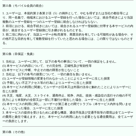
第11条（モバイル会員の統合）
1. ユーザーは、本規約第２条第２項（5）の例外として、やむを得ずまたは当社の都合等によ
り、同一名義で、他端末におけるユーザー登録を行った場合においては、統合手続きにより当該
複数のユーザー登録を一つのユーザー登録に統合しなければならない。
2. 前項における、統合手続きにおいては、統合されるユーザー登録側に付帯する本サービスの内
容が、統合するユーザー登録側に引き継がれるものとする。
3. 前二項に拘わらず、当該ユーザーが転売屋等、商業目的を有している可能性がある場合や、そ
の他不正な目的を有して複数登録を行っていたと思われる場合には、この限りではないものとす
る。
第12条（非保証・免責）
1. 当社は、ユーザーに対して、以下の各号の事項について、一切の保証をしません。
(1) 本サービスの内容について、その完全性、正確性及び有効性等
(2) 本サービスに中断、中止その他の障害が生じないこと
2. 当社は、以下の各号の損害について、一切の責任を負いません。
(1) ユーザーが登録情報の変更を行わなかったことによりユーザーに生じた損害
(2) 予期しない不正アクセス等の行為によりユーザーに生じた損害
(3) 本サービスの利用に関連してユーザーが日本又は外国の法令に触れたことによりユーザーに
生じた損害
(4) 天災、地変、火災、ストライキ、通商停止、戦争、内乱、疫病・感染症の流行その他の不可
抗力により本契約の全部又は一部に不履行が発生した場合、ユーザーに生じた損害
(5) 本サービスの利用に関し、ユーザーが第三者との間でトラブル（本サービス内外を問いませ
ん。）になった場合、ユーザーに生じた損害
3. 本サービスの提供を受けるために必要な機器、通信手段及び交通手段等の環境は全てユーザー
の費用と責任で備えます。また、本サービスの利用にあたり必要となる通信費用は、全てユーザ
ーの負担とします。
第13条（その他）