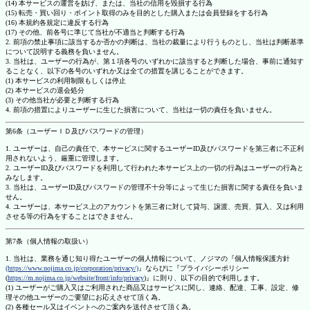
(14) 本サービスの運営を妨げ、または、当社の信用を毀損する行為
(15) 転売・買い回り・ポイント取得のみを目的とした購入または会員登録をする行為
(16) 本規約各規定に違反する行為
(17) その他、前各号に準じて当社が不適当と判断する行為
2. 前項の禁止事項に該当するか否かの判断は、当社の裁量により行うものとし、当社は判断基準
について説明する義務を負いません。
3. 当社は、ユーザーの行為が、第１項各号のいずれかに該当すると判断した場合、事前に通知す
ることなく、以下の各号のいずれか又は全ての措置を講じることができます。
(1) 本サービスの利用制限もしくは停止
(2) 本サービスの退会処分
(3) その他当社が必要と判断する行為
4. 前項の措置によりユーザーに生じた損害について、当社は一切の責任を負いません。
第6条（ユーザーＩＤ及びパスワードの管理）
1. ユーザーは、自己の責任で、本サービスに関するユーザーID及びパスワードを第三者に不正利
用されないよう、厳重に管理します。
2. ユーザーID及びパスワードを利用して行われた本サービス上の一切の行為はユーザーの行為と
みなします。
3. 当社は、ユーザーID及びパスワードの管理不十分等によって生じた損害に関する責任を負いま
せん。
4. ユーザーは、本サービス上のアカウントを第三者に対して貸与、譲渡、売買、質入、又は利用
させる等の行為をすることはできません。
第7条（個人情報の取扱い）
1. 当社は、業務を通じ知り得たユーザーの個人情報について、ノジマの『個人情報保護方針
(https://www.nojima.co.jp/corporation/privacy/)
』ならびに『プライバシーポリシー
(
https://m.nojima.co.jp/website/front/info/privacy
)』に則り、以下の目的で利用します。
(1) ユーザーがご購入又はご利用された商品又はサービスに関し、連絡、配達、工事、設定、修
理その他ユーザーのご要望にお応えさせて頂く為。
(2) 各種セール又はイベントへのご案内を送付させて頂く為。