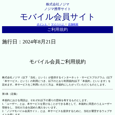
株式会社ノジマ
ノジマ携帯サイト
モバイル会員サイト
ポイント
｜
マイページ
｜
店舗検索
ご利用規約
施行日：2024年8月21日
モバイル会員ご利用規約
株式会社ノジマ（以下「当社」という）が提供するインターネット・サービスプログラム（以下
「本サービス」という）の利用につき、以下のとおり利用規約(以下「本規約」といいます）を
定めます。本サービスをご利用いただく方は、本規約にしたがっていただくものとします。
第1条（定義）
本規約における用語は、それぞれ以下の通りの意味を有するものとします。
1.「ユーザー」とは、本サービスを受けることができる者として、本規約に同意のうえユーザー
登録をし、当社が入会を認めた個人をいいます。
2.「ノジマモバイル会員サイト」とは、本サービスを提供するために、当社が運営するウェブサ
イトを指します。