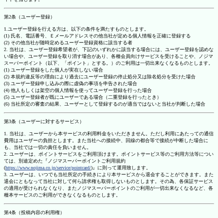
第2条（ユーザー登録）
1.ユーザー登録を行える方は、以下の条件を満たすものとします。
(1) 氏名、電話番号、Ｅメールアドレスその他当社が定める個人情報を正確に登録する
(2) その他当社が随時定めるユーザー登録資格に該当する者
2. 当社は、ユーザー登録希望者が、下記のいずれかに該当する場合には、ユーザー登録を認めな
い場合や、ユーザー登録を取り消す場合があり、各種会員向けサービスを受けることや、ノジマ
スーパーポイント（以下、「ポイント」とする。）のご利用は一切出来なくなるものとします。
(1) ユーザー登録をした個人が実在しない場合
(2) 本規約違反等の理由により過去にユーザー登録の停止処分又は除名処分を受けた場合
(3) ユーザー登録申し込みの際に虚偽の事項を申告された場合
(4) 他人もしくは架空の個人情報を使ってユーザー登録を行った場合
(5) ユーザー登録者が既にユーザーである場合（二重登録を行ったとき）
(6) 当社所定の審査の結果、ユーザーとして登録するのが適当ではないと当社が判断した場合
第3条（ユーザーに対するサービス）
1. 当社は、ユーザーから本サービスの利用料金をいただきません。ただし利用にあたっての通信
費用はユーザーの負担とします。また当社への接続中、回線の都合等で接続が中断した場合に
も、当社では一切の責任を負いません。
2. ユーザーは、ポイントサービスをご利用頂けます。ポイントサービス等のご利用方法等につい
ては、別途定めた『ノジマスーパーポイントご利用規約
(
https://www.nojima.co.jp/service/pointcard/
)』に則って運用致します。
3. ユーザーは、いつでも当社所定の手続きにより本サービスから退会することができます。また
退会にともなって当社に対して何ら請求権も取得しないものとします。その為、各保証サービス
の適用が受けられなくなり、またノジマスーパーポイントのご利用が一切出来なくなるなど、各
種本サービスのご利用ができなくなるものとします。
第4条（投稿内容の利用権）