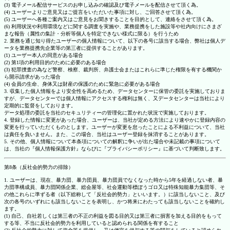
(3) 電子メール配信サービスのお申し込みの確認及び電子メールを配信させて頂く為。
(4) ユーザーよりご意見又はご提言をいただいた事項に対し、ご回答させて頂く為。
(5) ユーザーへ各種ご案内又はご意見をお聞きすることを目的として、連絡をさせて頂く為。
(6) 利用状況や利用環境などに関する調査を実施や、業務提携をした施設等や社内向けにさまざ
まな報告（属性の集計・分析等個人を特定できない様式に限る）を行うため
2. 業務を通じ知り得たユーザーの個人情報について、以下の各号に該当する場合、弊社は個人デ
ータを業務提携先企業等の第三者に提供することがあります。
(1) ユーザー本人の同意がある場合
(2) 第1項の利用目的のために必要のある場合
(3) 犯罪捜査の為など警察、検察、裁判所、弁護士会またはこれらに準じた権限を有する機関か
ら開示請求があった場合
(4) 会員の生命、身体又は財産の保護のために緊急に必要がある場合
3. 収集した個人情報をより安全性を高めるため、データセンターに保管の委託を実施しておりま
すが、データセンターでは個人情報にアクセスする権利は無く、又データセンターは当社により
定期的に監督をしております。
データ処理の委託を当社のセキュリティーの管理化に置かれた状況で実施しております。
4. 登録した情報に変更があった場合、ユーザーは、当社が定める方法により速やかに登録内容の
変更を行っていただくものとします。ユーザーが変更を怠ったことによる不利益について、当社
は責任を負いません。また、この場合、当社はユーザー登録を抹消することがあります。
5. その他、個人情報について本条項についての解釈に争いが出た場合や未記載の事項について
は、当社の『個人情報保護方針』ならびに『プライバシーポリシー』に基づいて判断致します。
第8条（反社会的勢力の排除）
1. ユーザーは、現在、暴力団、暴力団員、暴力団員でなくなった時から5年を経過しない者、暴
力団準構成員、暴力団関係企業、総会屋等、社会運動等標ぼうゴロ又は特殊知能暴力集団等、そ
の他これらに準ずる者（以下総称して「反社会的勢力」といいます。）に該当しないこと、及び
次の各号のいずれにも該当しないことを表明し、かつ将来にわたっても該当しないことを確約し
ます。
(1) 自己、自社若しくは第三者の不正の利益を図る目的又は第三者に損害を加える目的をもって
する等、不当に反社会的勢力を利用していると認められる関係を有すること