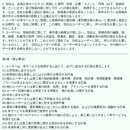
1. 当社は、会員が本サービス上に投稿した質問・回答・記事・コメント・写真（以下「投稿内
容」といいます）及び投稿内容に対して行った評価を保存し、利用することができるものとしま
す。なお、当社が必要と認めた場合には、投稿者の承諾を得ることなく、保存されている投稿内
容の中から投稿内容の削除または修正を行う場合があります。
2. ユーザーが本サービス上に投稿した投稿内容の著作権（著作権法第21条ないし第28条に規定さ
れる権利）は、当社に帰属します。この場合、当社はユーザーに対し、何らの支払も要しないも
のとします。
3. ユーザーは、投稿内容に関して、著作者人格権を行使しない。当社は、投稿内容の編集、改
変、複製、転載等の利用（何れも出版化、映像化、翻訳、放送、演劇化等の利用の場合を含みま
す）を行うことができます。これらを行う場合でも、当社はユーザーに対し、何らの支払も要し
ないものとし、また、当社はユーザーの氏名、ユーザーIDまたはハンドルネーム、その他のユー
ザーを表す名称を表示しないことができるものとします。
第5条（禁止事項）
1. ユーザーは、本サービスを利用するにあたり、以下に該当する行為を禁止します。
(1) 公序良俗に反するもの
(2) 犯罪的行為を助長しまたはその実行を暗示する行為
(3) 他のユーザーまたは第三者の知的財産権（著作権・意匠権・特許権・実用新案権・商標権・
ノウハウが含まれるがこれらに限定されません）を侵害する行為
(4) 他のユーザーまたは第三者の財産、信用、名誉、プライバシーを侵害する行為
(5) ユーザー自身の個人を特定できる情報を、他の会員に公開する行為
(6) 法令に反する行為
(7) 他のユーザーまたは第三者に不利益を与える行為
(8) 他のユーザーまたは第三者に対する誹謗中傷
(9) 選挙の事前運動、選挙運動またはこれらに類似する場合、および公職選挙法に抵触する行為
(10) 本サービスを商業目的で使用する行為
(11) 他のユーザーのアカウントの使用その他の方法により、第三者になりすまして本サービスを
利用する行為
(12) 自己または第三者の営業に関する宣伝のみを目的にする行為
(13) 未成年者に対し悪影響があると判断される行為