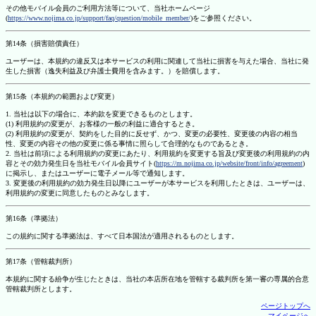
その他モバイル会員のご利用方法等について、当社ホームページ
(
https://www.nojima.co.jp/support/faq/question/mobile_member/
)をご参照ください。
第14条（損害賠償責任）
ユーザーは、本規約の違反又は本サービスの利用に関連して当社に損害を与えた場合、当社に発
生した損害（逸失利益及び弁護士費用を含みます。）を賠償します。
第15条（本規約の範囲および変更）
1. 当社は以下の場合に、本約款を変更できるものとします。
(1) 利用規約の変更が、お客様の一般の利益に適合するとき。
(2) 利用規約の変更が、契約をした目的に反せず、かつ、変更の必要性、変更後の内容の相当
性、変更の内容その他の変更に係る事情に照らして合理的なものであるとき。
2. 当社は前項による利用規約の変更にあたり、利用規約を変更する旨及び変更後の利用規約の内
容とその効力発生日を当社モバイル会員サイト(
https://m.nojima.co.jp/website/front/info/agreement
)
に掲示し、またはユーザーに電子メール等で通知します。
3. 変更後の利用規約の効力発生日以降にユーザーが本サービスを利用したときは、ユーザーは、
利用規約の変更に同意したものとみなします。
第16条（準拠法）
この規約に関する準拠法は、すべて日本国法が適用されるものとします。
第17条（管轄裁判所）
本規約に関する紛争が生じたときは、当社の本店所在地を管轄する裁判所を第一審の専属的合意
管轄裁判所とします。
ページトップへ
マイページへ