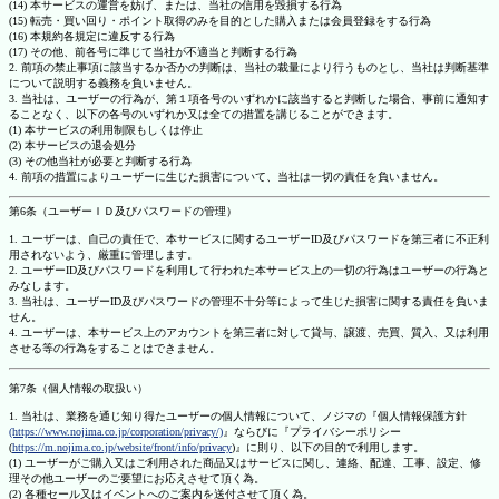
(14) 本サービスの運営を妨げ、または、当社の信用を毀損する行為
(15) 転売・買い回り・ポイント取得のみを目的とした購入または会員登録をする行為
(16) 本規約各規定に違反する行為
(17) その他、前各号に準じて当社が不適当と判断する行為
2. 前項の禁止事項に該当するか否かの判断は、当社の裁量により行うものとし、当社は判断基準
について説明する義務を負いません。
3. 当社は、ユーザーの行為が、第１項各号のいずれかに該当すると判断した場合、事前に通知す
ることなく、以下の各号のいずれか又は全ての措置を講じることができます。
(1) 本サービスの利用制限もしくは停止
(2) 本サービスの退会処分
(3) その他当社が必要と判断する行為
4. 前項の措置によりユーザーに生じた損害について、当社は一切の責任を負いません。
第6条（ユーザーＩＤ及びパスワードの管理）
1. ユーザーは、自己の責任で、本サービスに関するユーザーID及びパスワードを第三者に不正利
用されないよう、厳重に管理します。
2. ユーザーID及びパスワードを利用して行われた本サービス上の一切の行為はユーザーの行為と
みなします。
3. 当社は、ユーザーID及びパスワードの管理不十分等によって生じた損害に関する責任を負いま
せん。
4. ユーザーは、本サービス上のアカウントを第三者に対して貸与、譲渡、売買、質入、又は利用
させる等の行為をすることはできません。
第7条（個人情報の取扱い）
1. 当社は、業務を通じ知り得たユーザーの個人情報について、ノジマの『個人情報保護方針
(https://www.nojima.co.jp/corporation/privacy/)
』ならびに『プライバシーポリシー
(
https://m.nojima.co.jp/website/front/info/privacy
)』に則り、以下の目的で利用します。
(1) ユーザーがご購入又はご利用された商品又はサービスに関し、連絡、配達、工事、設定、修
理その他ユーザーのご要望にお応えさせて頂く為。
(2) 各種セール又はイベントへのご案内を送付させて頂く為。