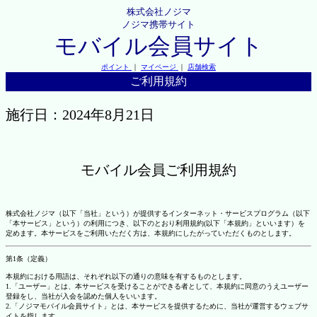
株式会社ノジマ
ノジマ携帯サイト
モバイル会員サイト
ポイント
｜
マイページ
｜
店舗検索
ご利用規約
施行日：2024年8月21日
モバイル会員ご利用規約
株式会社ノジマ（以下「当社」という）が提供するインターネット・サービスプログラム（以下
「本サービス」という）の利用につき、以下のとおり利用規約(以下「本規約」といいます）を
定めます。本サービスをご利用いただく方は、本規約にしたがっていただくものとします。
第1条（定義）
本規約における用語は、それぞれ以下の通りの意味を有するものとします。
1.「ユーザー」とは、本サービスを受けることができる者として、本規約に同意のうえユーザー
登録をし、当社が入会を認めた個人をいいます。
2.「ノジマモバイル会員サイト」とは、本サービスを提供するために、当社が運営するウェブサ
イトを指します。