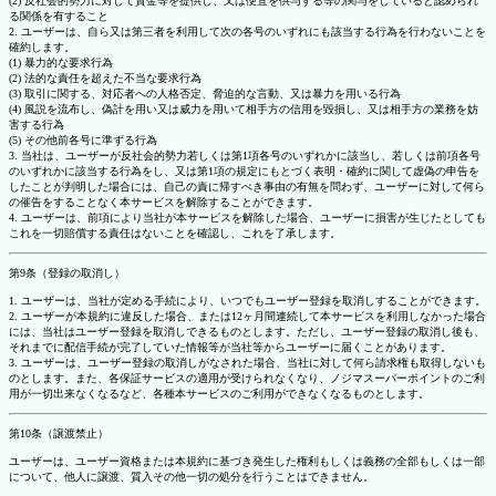
(2) 反社会的勢力に対して資金等を提供し、又は便宜を供与する等の関与をしていると認められ
る関係を有すること
2. ユーザーは、自ら又は第三者を利用して次の各号のいずれにも該当する行為を行わないことを
確約します。
(1) 暴力的な要求行為
(2) 法的な責任を超えた不当な要求行為
(3) 取引に関する、対応者への人格否定、脅迫的な言動、又は暴力を用いる行為
(4) 風説を流布し、偽計を用い又は威力を用いて相手方の信用を毀損し、又は相手方の業務を妨
害する行為
(5) その他前各号に準ずる行為
3. 当社は、ユーザーが反社会的勢力若しくは第1項各号のいずれかに該当し、若しくは前項各号
のいずれかに該当する行為をし、又は第1項の規定にもとづく表明・確約に関して虚偽の申告を
したことが判明した場合には、自己の責に帰すべき事由の有無を問わず、ユーザーに対して何ら
の催告をすることなく本サービスを解除することができます。
4. ユーザーは、前項により当社が本サービスを解除した場合、ユーザーに損害が生じたとしても
これを一切賠償する責任はないことを確認し、これを了承します。
第9条（登録の取消し）
1. ユーザーは、当社が定める手続により、いつでもユーザー登録を取消しすることができます。
2. ユーザーが本規約に違反した場合、または12ヶ月間連続して本サービスを利用しなかった場合
には、当社はユーザー登録を取消しできるものとします。ただし、ユーザー登録の取消し後も、
それまでに配信手続が完了していた情報等が当社等からユーザーに届くことがあります。
3. ユーザーは、ユーザー登録の取消しがなされた場合、当社に対して何ら請求権も取得しないも
のとします。また、各保証サービスの適用が受けられなくなり、ノジマスーパーポイントのご利
用が一切出来なくなるなど、各種本サービスのご利用ができなくなるものとします。
第10条（譲渡禁止）
ユーザーは、ユーザー資格または本規約に基づき発生した権利もしくは義務の全部もしくは一部
について、他人に譲渡、質入その他一切の処分を行うことはできません。