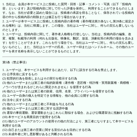
1. 当社は、会員が本サービス上に投稿した質問・回答・記事・コメント・写真（以下「投稿内
容」といいます）及び投稿内容に対して行った評価を保存し、利用することができるものとしま
す。なお、当社が必要と認めた場合には、投稿者の承諾を得ることなく、保存されている投稿内
容の中から投稿内容の削除または修正を行う場合があります。
2. ユーザーが本サービス上に投稿した投稿内容の著作権（著作権法第21条ないし第28条に規定さ
れる権利）は、当社に帰属します。この場合、当社はユーザーに対し、何らの支払も要しないも
のとします。
3. ユーザーは、投稿内容に関して、著作者人格権を行使しない。当社は、投稿内容の編集、改
変、複製、転載等の利用（何れも出版化、映像化、翻訳、放送、演劇化等の利用の場合を含みま
す）を行うことができます。これらを行う場合でも、当社はユーザーに対し、何らの支払も要し
ないものとし、また、当社はユーザーの氏名、ユーザーIDまたはハンドルネーム、その他のユー
ザーを表す名称を表示しないことができるものとします。
第5条（禁止事項）
1. ユーザーは、本サービスを利用するにあたり、以下に該当する行為を禁止します。
(1) 公序良俗に反するもの
(2) 犯罪的行為を助長しまたはその実行を暗示する行為
(3) 他のユーザーまたは第三者の知的財産権（著作権・意匠権・特許権・実用新案権・商標権・
ノウハウが含まれるがこれらに限定されません）を侵害する行為
(4) 他のユーザーまたは第三者の財産、信用、名誉、プライバシーを侵害する行為
(5) ユーザー自身の個人を特定できる情報を、他の会員に公開する行為
(6) 法令に反する行為
(7) 他のユーザーまたは第三者に不利益を与える行為
(8) 他のユーザーまたは第三者に対する誹謗中傷
(9) 選挙の事前運動、選挙運動またはこれらに類似する場合、および公職選挙法に抵触する行為
(10) 本サービスを商業目的で使用する行為
(11) 他のユーザーのアカウントの使用その他の方法により、第三者になりすまして本サービスを
利用する行為
(12) 自己または第三者の営業に関する宣伝のみを目的にする行為
(13) 未成年者に対し悪影響があると判断される行為