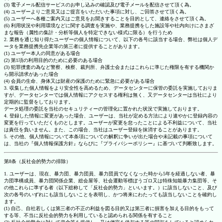
(3) 電子メール配信サービスのお申し込みの確認及び電子メールを配信させて頂く為。
(4) ユーザーよりご意見又はご提言をいただいた事項に対し、ご回答させて頂く為。
(5) ユーザーへ各種ご案内又はご意見をお聞きすることを目的として、連絡をさせて頂く為。
(6) 利用状況や利用環境などに関する調査を実施や、業務提携をした施設等や社内向けにさまざ
まな報告（属性の集計・分析等個人を特定できない様式に限る）を行うため
2. 業務を通じ知り得たユーザーの個人情報について、以下の各号に該当する場合、弊社は個人デ
ータを業務提携先企業等の第三者に提供することがあります。
(1) ユーザー本人の同意がある場合
(2) 第1項の利用目的のために必要のある場合
(3) 犯罪捜査の為など警察、検察、裁判所、弁護士会またはこれらに準じた権限を有する機関か
ら開示請求があった場合
(4) 会員の生命、身体又は財産の保護のために緊急に必要がある場合
3. 収集した個人情報をより安全性を高めるため、データセンターに保管の委託を実施しておりま
すが、データセンターでは個人情報にアクセスする権利は無く、又データセンターは当社により
定期的に監督をしております。
データ処理の委託を当社のセキュリティーの管理化に置かれた状況で実施しております。
4. 登録した情報に変更があった場合、ユーザーは、当社が定める方法により速やかに登録内容の
変更を行っていただくものとします。ユーザーが変更を怠ったことによる不利益について、当社
は責任を負いません。また、この場合、当社はユーザー登録を抹消することがあります。
5. その他、個人情報について本条項についての解釈に争いが出た場合や未記載の事項について
は、当社の『個人情報保護方針』ならびに『プライバシーポリシー』に基づいて判断致します。
第8条（反社会的勢力の排除）
1. ユーザーは、現在、暴力団、暴力団員、暴力団員でなくなった時から5年を経過しない者、暴
力団準構成員、暴力団関係企業、総会屋等、社会運動等標ぼうゴロ又は特殊知能暴力集団等、そ
の他これらに準ずる者（以下総称して「反社会的勢力」といいます。）に該当しないこと、及び
次の各号のいずれにも該当しないことを表明し、かつ将来にわたっても該当しないことを確約し
ます。
(1) 自己、自社若しくは第三者の不正の利益を図る目的又は第三者に損害を加える目的をもって
する等、不当に反社会的勢力を利用していると認められる関係を有すること