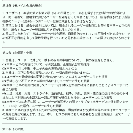
第11条（モバイル会員の統合）
1. ユーザーは、本規約第２条第２項（5）の例外として、やむを得ずまたは当社の都合等によ
り、同一名義で、他端末におけるユーザー登録を行った場合においては、統合手続きにより当該
複数のユーザー登録を一つのユーザー登録に統合しなければならない。
2. 前項における、統合手続きにおいては、統合されるユーザー登録側に付帯する本サービスの内
容が、統合するユーザー登録側に引き継がれるものとする。
3. 前二項に拘わらず、当該ユーザーが転売屋等、商業目的を有している可能性がある場合や、そ
の他不正な目的を有して複数登録を行っていたと思われる場合には、この限りではないものとす
る。
第12条（非保証・免責）
1. 当社は、ユーザーに対して、以下の各号の事項について、一切の保証をしません。
(1) 本サービスの内容について、その完全性、正確性及び有効性等
(2) 本サービスに中断、中止その他の障害が生じないこと
2. 当社は、以下の各号の損害について、一切の責任を負いません。
(1) ユーザーが登録情報の変更を行わなかったことによりユーザーに生じた損害
(2) 予期しない不正アクセス等の行為によりユーザーに生じた損害
(3) 本サービスの利用に関連してユーザーが日本又は外国の法令に触れたことによりユーザーに
生じた損害
(4) 天災、地変、火災、ストライキ、通商停止、戦争、内乱、疫病・感染症の流行その他の不可
抗力により本契約の全部又は一部に不履行が発生した場合、ユーザーに生じた損害
(5) 本サービスの利用に関し、ユーザーが第三者との間でトラブル（本サービス内外を問いませ
ん。）になった場合、ユーザーに生じた損害
3. 本サービスの提供を受けるために必要な機器、通信手段及び交通手段等の環境は全てユーザー
の費用と責任で備えます。また、本サービスの利用にあたり必要となる通信費用は、全てユーザ
ーの負担とします。
第13条（その他）