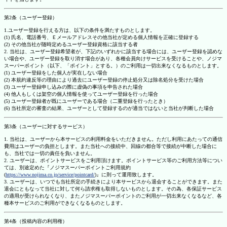
第2条（ユーザー登録）
1.ユーザー登録を行える方は、以下の条件を満たすものとします。
(1) 氏名、電話番号、Ｅメールアドレスその他当社が定める個人情報を正確に登録する
(2) その他当社が随時定めるユーザー登録資格に該当する者
2. 当社は、ユーザー登録希望者が、下記のいずれかに該当する場合には、ユーザー登録を認めな
い場合や、ユーザー登録を取り消す場合があり、各種会員向けサービスを受けることや、ノジマ
スーパーポイント（以下、「ポイント」とする。）のご利用は一切出来なくなるものとします。
(1) ユーザー登録をした個人が実在しない場合
(2) 本規約違反等の理由により過去にユーザー登録の停止処分又は除名処分を受けた場合
(3) ユーザー登録申し込みの際に虚偽の事項を申告された場合
(4) 他人もしくは架空の個人情報を使ってユーザー登録を行った場合
(5) ユーザー登録者が既にユーザーである場合（二重登録を行ったとき）
(6) 当社所定の審査の結果、ユーザーとして登録するのが適当ではないと当社が判断した場合
第3条（ユーザーに対するサービス）
1. 当社は、ユーザーから本サービスの利用料金をいただきません。ただし利用にあたっての通信
費用はユーザーの負担とします。また当社への接続中、回線の都合等で接続が中断した場合に
も、当社では一切の責任を負いません。
2. ユーザーは、ポイントサービスをご利用頂けます。ポイントサービス等のご利用方法等につい
ては、別途定めた『ノジマスーパーポイントご利用規約
(
https://www.nojima.co.jp/service/pointcard/
)』に則って運用致します。
3. ユーザーは、いつでも当社所定の手続きにより本サービスから退会することができます。また
退会にともなって当社に対して何ら請求権も取得しないものとします。その為、各保証サービス
の適用が受けられなくなり、またノジマスーパーポイントのご利用が一切出来なくなるなど、各
種本サービスのご利用ができなくなるものとします。
第4条（投稿内容の利用権）